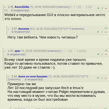
1.45
,
Анон1110м
(
?
), 14:43, 01/01/2025 [
ответить
] [
﹢﹢﹢
] [
· · ·
]
[
↓
]
+
–
/
[
↑
] [
к модератору
]
Webkit и переделывания GUI в плоско–материальное нечто
это плохо.
+1
2.57
,
Аноним
(
57
), 16:18, 01/01/2025 [
^
] [
^^
] [
^^^
] [
ответить
]
+
–
[
к модератору
]
/
Нету там вебкита. Чем новость читаешь?
+1
1.47
,
хрю
(
?
), 15:03, 01/01/2025 [
ответить
] [
﹢﹢﹢
] [
· · ·
]
[
↓
] [
↑
]
+
–
[
к модератору
]
/
Всему своё время и время пиджина уже прошло.
Когда-то активно пользовался, потом ставил по привычке,
уже лет 10 даже не ставлю :-).
2.54
,
Анон из села Кукуево
(
?
), 16:00, 01/01/2025 [
^
] [
^^
] [
^^^
]
+
–
/
[
ответить
]
[
к модератору
]
Примерно так же
Лет 10 последний раз запускал finch в tmux'е
На настоящий момент считаю Pidgin пережитком и думаю,
что ему место в музее, что бы мы могли вспоминать
времена, когда он был востребован
+1