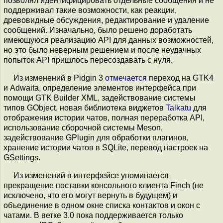
позволял идентифицировать отдельные сообщения и не
поддерживал такие возможности, как реакции,
древовидные обсуждения, редактирование и удаление
сообщений. Изначально, было решено доработать
имеющуюся реализацию API для данных возможностей,
но это было неверным решением и после неудачных
попыток API пришлось пересоздавать с нуля.
Из изменений в Pidgin 3
отмечается
переход на GTK4
и Adwaita, определение элементов интерфейса при
помощи GTK Builder XML, задействование системы
типов GObject, новая библиотека виджетов
Talkatu
для
отображения истории чатов, полная переработка API,
использование сборочной системы Meson,
задействование GPlugin для обработки плагинов,
хранение истории чатов в SQLite, перевод настроек на
GSettings.
Из изменений в интерфейсе упоминается
прекращение поставки консольного клиента Finch (не
исключено, что его могут вернуть в будущем) и
объединение в одном окне списка контактов и окон с
чатами. В ветке 3.0 пока поддерживается только