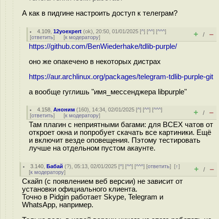
А как в пидгине настроить доступ к телеграм?
4.109
,
12yoexpert
(
ok
), 20:50, 01/01/2025 [
^
] [
^^
] [
^^^
]
+
–
/
[
ответить
]
[
к модератору
]
https://github.com/BenWiederhake/tdlib-purple/
оно же опакечено в некоторых дистрах
https://aur.archlinux.org/packages/telegram-tdlib-purple-git
а вообще гуглишь "имя_мессенджера libpurple"
4.158
,
Аноним
(
160
), 14:34, 02/01/2025 [
^
] [
^^
] [
^^^
]
+
–
/
[
ответить
]
[
к модератору
]
Там плагин с неприятными багами: для ВСЕХ чатов от
откроет окна и попробует скачать все картиники. Ещё
и включит везде оповещения. Пэтому тестировать
лучше на отдельном пустом акаунте.
3.140
,
Бабай
(
?
), 05:13, 02/01/2025 [
^
] [
^^
] [
^^^
] [
ответить
]
[
↑
]
+
–
/
[
к модератору
]
Скайп (с появлением веб версии) не зависит от
установки официального клиента.
Точно в Pidgin работает Skype, Telegram и
WhatsApp, например.