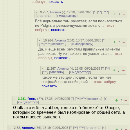
свёрнут,
показать
9.257
,
Аноним
(
-
), 12:20, 05/01/2025 [
^
] [
^^
] [
^^^
]
+
–
/
[
ответить
]
[
к модератору
]
Всё нормально там работает, если пользоваться
не Pidgin, а рекомендуемыми advanc...
текст
свёрнут,
показать
10.264
,
Аноним
(
264
), 10:37, 06/01/2025 [
^
]
+
–
/
[
^^
] [
^^^
] [
ответить
]
[
к модератору
]
Да, и еще всем ремотам правильные клиенты
распихать Ну их нахрен, не умеют стан...
текст
свёрнут,
показать
11.267
,
Аноним
(
-
), 12:05, 06/01/2025 [
^
] [
^^
]
+
–
/
[
^^^
] [
ответить
]
[
к модератору
]
Какое же это для людей , если там нет
оффлайновых сообщений ...
текст свёрнут,
показать
3.281
,
Гость
(
??
), 17:36, 14/05/2025 [
^
] [
^^
] [
^^^
] [
ответить
]
[
↑
]
+
–
/
[
к модератору
]
Gtalk это и был Jabber, только в "обложке" от Google,
который со временем был изолирован от общей сети, а
потом и вовсе выпелен.
2.82
,
Аноним
(
86
), 18:19, 01/01/2025 [
^
] [
^^
] [
^^^
] [
ответить
]
[
↑
]
+
–
/