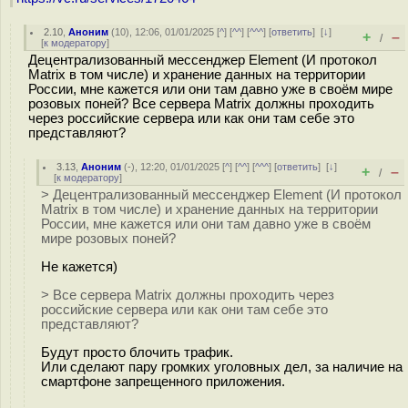
2.10
,
Аноним
(
10
), 12:06, 01/01/2025 [
^
] [
^^
] [
^^^
] [
ответить
]
[
↓
]
+
–
/
[
к модератору
]
Децентрализованный мессенджер Element (И протокол
Matrix в том числе) и хранение данных на территории
России, мне кажется или они там давно уже в своём мире
розовых поней? Все сервера Matrix должны проходить
через российские сервера или как они там себе это
представляют?
3.13
,
Аноним
(
-
), 12:20, 01/01/2025 [
^
] [
^^
] [
^^^
] [
ответить
]
[
↓
]
+
–
/
[
к модератору
]
> Децентрализованный мессенджер Element (И протокол
Matrix в том числе) и хранение данных на территории
России, мне кажется или они там давно уже в своём
мире розовых поней?
Не кажется)
> Все сервера Matrix должны проходить через
российские сервера или как они там себе это
представляют?
Будут просто блочить трафик.
Или сделают пару громких уголовных дел, за наличие на
смартфоне запрещенного приложения.