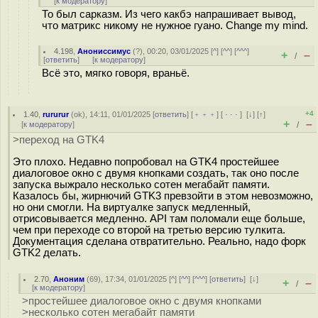
[
к модератору
]
То был сарказм. Из чего какбэ напрашивает вывод,
что матрикс никому не нужное гуано. Change my mind.
4.198
,
Анониссимус
(
?
), 00:20, 03/01/2025 [
^
] [
^^
] [
^^^
]
+
–
/
[
ответить
]
[
к модератору
]
Всё это, мягко говоря, враньё.
+4
1.40
,
rururur
(
ok
), 14:11, 01/01/2025 [
ответить
] [
﹢﹢﹢
] [
· · ·
]
[
↓
] [
↑
]
+
–
[
к модератору
]
/
>переход на GTK4
Это плохо. Недавно попробовал на GTK4 простейшее
диалоговое окно с двумя кнопками создать, так оно после
запуска выжрало несколько сотен мегабайт памяти.
Казалось бы, жирнючий GTK3 превзойти в этом невозможно,
но они смогли. На виртуалке запуск медленный,
отрисовывается медленно. API там поломали еще больше,
чем при переходе со второй на третью версию тулкита.
Документация сделана отвратительно. Реально, надо форк
GTK2 делать.
2.70
,
Аноним
(
69
), 17:34, 01/01/2025 [
^
] [
^^
] [
^^^
] [
ответить
]
[
↓
]
+
–
/
[
к модератору
]
>простейшее диалоговое окно с двумя кнопками
>несколько сотен мегабайт памяти