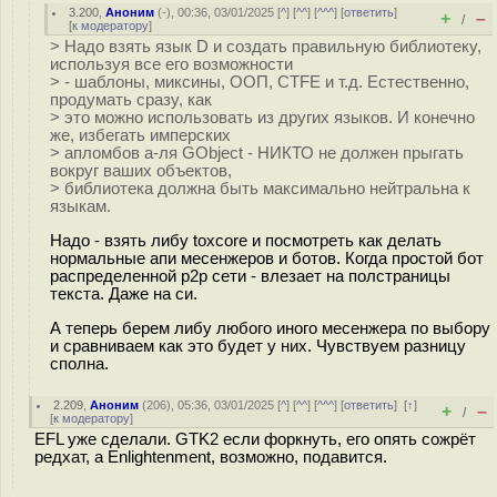
3.200
,
Аноним
(
-
), 00:36, 03/01/2025 [
^
] [
^^
] [
^^^
] [
ответить
]
+
–
/
[
к модератору
]
> Надо взять язык D и создать правильную библиотеку,
используя все его возможности
> - шаблоны, миксины, ООП, CTFE и т.д. Естественно,
продумать сразу, как
> это можно использовать из других языков. И конечно
же, избегать имперских
> апломбов а-ля GObject - НИКТО не должен прыгать
вокруг ваших объектов,
> библиотека должна быть максимально нейтральна к
языкам.
Надо - взять либу toxcore и посмотреть как делать
нормальные апи месенжеров и ботов. Когда простой бот
распределенной p2p сети - влезает на полстраницы
текста. Даже на си.
А теперь берем либу любого иного месенжера по выбору
и сравниваем как это будет у них. Чувствуем разницу
сполна.
2.209
,
Аноним
(
206
), 05:36, 03/01/2025 [
^
] [
^^
] [
^^^
] [
ответить
]
[
↑
]
+
–
/
[
к модератору
]
EFL уже сделали. GTK2 если форкнуть, его опять сожрёт
редхат, а Enlightenment, возможно, подавится.