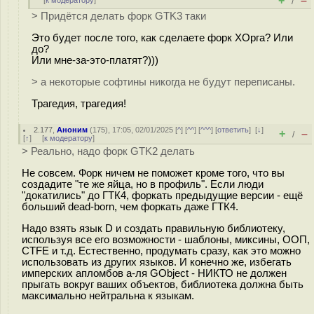
+
–
[
к модератору
]
/
> Придётся делать форк GTK3 таки
Это будет после того, как сделаете форк ХОрга? Или
до?
Или мне-за-это-платят?)))
> а некоторые софтины никогда не будут переписаны.
Трагедия, трагедия!
2.177
,
Аноним
(
175
), 17:05, 02/01/2025 [
^
] [
^^
] [
^^^
] [
ответить
]
[
↓
]
+
–
/
[
↑
] [
к модератору
]
> Реально, надо форк GTK2 делать
Не совсем. Форк ничем не поможет кроме того, что вы
создадите "те же яйца, но в профиль". Если люди
"докатились" до ГТК4, форкать предыдущие версии - ещё
больший dead-born, чем форкать даже ГТК4.
Надо взять язык D и создать правильную библиотеку,
используя все его возможности - шаблоны, миксины, ООП,
CTFE и т.д. Естественно, продумать сразу, как это можно
использовать из других языков. И конечно же, избегать
имперских апломбов а-ля GObject - НИКТО не должен
прыгать вокруг ваших объектов, библиотека должна быть
максимально нейтральна к языкам.