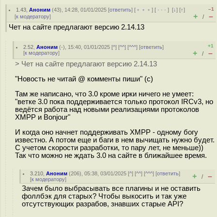
–1
1.43
,
Аноним
(
43
), 14:28, 01/01/2025 [
ответить
] [
﹢﹢﹢
] [
· · ·
]
[
↓
] [
↑
]
+
–
[
к модератору
]
/
Чет на сайте предлагают версию 2.14.13
+1
2.52
,
Аноним
(
-
), 15:40, 01/01/2025 [
^
] [
^^
] [
^^^
] [
ответить
]
+
–
[
к модератору
]
/
> Чет на сайте предлагают версию 2.14.13
"Новость не читай @ комменты пиши" (с)
Там же написано, что 3.0 кроме ирки ничего не умеет:
"ветке 3.0 пока поддерживается только протокол IRCv3, но
ведётся работа над новыми реализациями протоколов
XMPP и Bonjour"
И когда оно начнет поддерживать XMPP - одному богу
известно. А потом еще и баги в нем вычищать нужно будет.
С учетом скорости разработки, то пару лет, не меньше))
Так что можно не ждать 3.0 на сайте в ближайшее время.
3.210
,
Аноним
(
206
), 05:38, 03/01/2025 [
^
] [
^^
] [
^^^
] [
ответить
]
+
–
/
[
к модератору
]
Зачем было выбрасывать все плагины и не оставить
фоллбэк для старых? Чтобы выкосить и так уже
отсутствующих разрабов, знавших старые API?