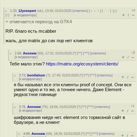
+4
1.33
,
12yoexpert
(
ok
), 13:49, 01/01/2025 [
ответить
] [
﹢﹢﹢
] [
· · ·
]
[
↓
]
+
–
[
↑
] [
к модератору
]
/
> отмечается переход на GTK4
RIP. благо есть mcabber
жаль, для matrix до сих пор нет клиентов
–2
2.69
,
Аноним
(
69
), 17:32, 01/01/2025 [
^
] [
^^
] [
^^^
] [
ответить
]
+
–
[
к модератору
]
/
Тебе мало этих?
https://matrix.org/ecosystem/clients/
3.73
,
bonifatium
(
?
), 17:40, 01/01/2025 [
^
] [
^^
] [
^^^
] [
ответить
]
+
–
/
[
к модератору
]
я бы называл все эти клиенты proof of concept. Они все
умеют одно и то же, а точнее ничего. Даже Element -
редкостное говнище
+1
3.76
,
Аноним
(
75
), 18:06, 01/01/2025 [
^
] [
^^
] [
^^^
] [
ответить
]
+
–
[
к модератору
]
/
шифрования нигде нет. element это тормозной сайт в
браузере, а не клиент
4.89
,
Аноним
(
69
), 18:29, 01/01/2025 [
^
] [
^^
] [
^^^
] [
ответить
]
+
–
/