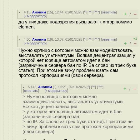
4.15
,
Аноним
(
15
), 12:44, 01/01/2025 [
^
] [
^^
] [
^^^
] [
ответить
]
+
–
/
[
к модератору
]
да у них даже подозрения вызывают к xmpp помимо
element
+1
4.30
,
Аноним
(
19
), 13:37, 01/01/2025 [
^
] [
^^
] [
^^^
] [
ответить
]
+
–
[
к модератору
]
/
Нужно юрлицо с которым можно взаимодействовать,
выставлять ультиматумы. Всякая децентрализация у
которой нет юрлица автоматом идет в бан
(заграничные сервера бан по IP. За слово из трех букв
статья). При этом не вижу проблем юзать сам
протокол корпорациями (свои сервера).
5.142
,
Аноним
(
-
), 05:21, 02/01/2025 [
^
] [
^^
] [
^^^
]
+
–
/
[
ответить
]
[
к модератору
]
> Нужно юрлицо с которым можно
взаимодействовать, выставлять ультиматумы.
Всякая децентрализация
> у которой нет юрлица автоматом идет в бан
(заграничные сервера бан
> по IP. За слово из трех букв статья). При этом не
> вижу проблем юзать сам протокол корпорациями
(свои сервера).