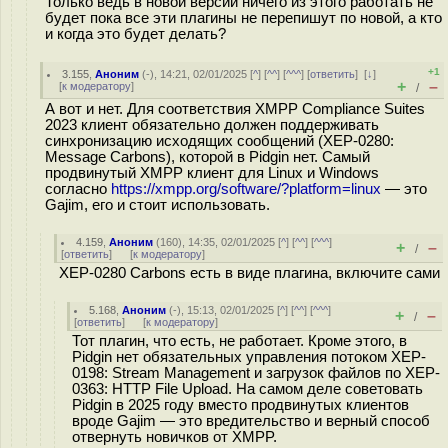
Только ведь в новой версии ничего из этого работать не
будет пока все эти плагины не перепишут по новой, а кто
и когда это будет делать?
+1
3.155
,
Аноним
(
-
), 14:21, 02/01/2025 [
^
] [
^^
] [
^^^
] [
ответить
]
[
↓
]
+
–
[
к модератору
]
/
А вот и нет. Для соответствия XMPP Compliance Suites
2023 клиент обязательно должен поддерживать
синхронизацию исходящих сообщений (XEP-0280:
Message Carbons), которой в Pidgin нет. Самый
продвинутый XMPP клиент для Linux и Windows
согласно
https://xmpp.org/software/?platform=linux
— это
Gajim, его и стоит использовать.
4.159
,
Аноним
(
160
), 14:35, 02/01/2025 [
^
] [
^^
] [
^^^
]
+
–
/
[
ответить
]
[
к модератору
]
XEP-0280 Carbons есть в виде плагина, включите сами
5.168
,
Аноним
(
-
), 15:13, 02/01/2025 [
^
] [
^^
] [
^^^
]
+
–
/
[
ответить
]
[
к модератору
]
Тот плагин, что есть, не работает. Кроме этого, в
Pidgin нет обязательных управления потоком XEP-
0198: Stream Management и загрузок файлов по XEP-
0363: HTTP File Upload. На самом деле советовать
Pidgin в 2025 году вместо продвинутых клиентов
вроде Gajim — это вредительство и верный способ
отвернуть новичков от XMPP.