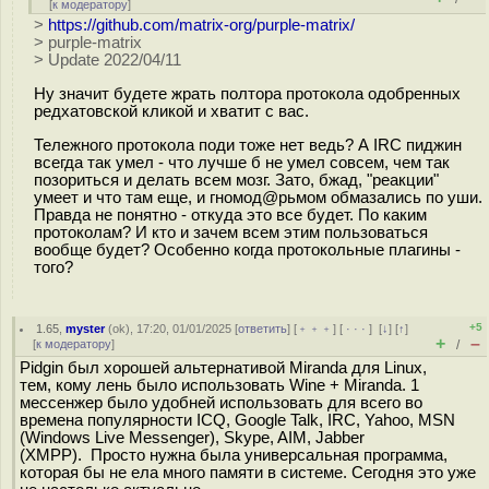
[
к модератору
]
>
https://github.com/matrix-org/purple-matrix/
> purple-matrix
> Update 2022/04/11
Ну значит будете жрать полтора протокола одобренных
редхатовской кликой и хватит с вас.
Тележного протокола поди тоже нет ведь? А IRC пиджин
всегда так умел - что лучше б не умел совсем, чем так
позориться и делать всем мозг. Зато, бжад, "реакции"
умеет и что там еще, и гномод@рьмом обмазались по уши.
Правда не понятно - откуда это все будет. По каким
протоколам? И кто и зачем всем этим пользоваться
вообще будет? Особенно когда протокольные плагины -
того?
+5
1.65
,
myster
(
ok
), 17:20, 01/01/2025 [
ответить
] [
﹢﹢﹢
] [
· · ·
]
[
↓
] [
↑
]
+
–
[
к модератору
]
/
Pidgin был хорошей альтернативой Miranda для Linux,
тем, кому лень было использовать Wine + Miranda. 1
мессенжер было удобней использовать для всего во
времена популярности ICQ, Google Talk, IRC, Yahoo, MSN
(Windows Live Messenger), Skype, AIM, Jabber
(XMPP). Просто нужна была универсальная программа,
которая бы не ела много памяти в системе. Сегодня это уже