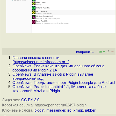
+
–
исправить
/
+30
Главная ссылка к новости
(
https://discourse.imfreedom.or...
)
OpenNews: Релиз клиента для мгновенного обмена
сообщениями Pidgin 2.14
OpenNews: В плагине ss-otr к Pidgin выявлен
вредоносный код
OpenNews: Представлен порт Pidgin libpurple для Android
OpenNews: Релиз Instantbird 1.1, IM-клиента на базе
технологий Mozilla и Pidgin
Лицензия:
CC BY 3.0
Короткая ссылка: https://opennet.ru/62497-pidgin
Ключевые слова:
pidgin
,
messenger
,
irc
,
xmpp
,
jabber