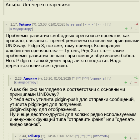
Альфа. Лет через н зарелизят
–4
1.17
,
Геймер
(
?
), 13:08, 01/01/2025 [
ответить
] [
﹢﹢﹢
] [
· · ·
]
[
↓
]
+
–
[
к модератору
]
/
Проблемы развития свободных opensource проектов, как
правило, связаны с пренебрежением основными принципами
UNIXway. Pidgin 3, похоже, тому пример. Корпорации
«любители opensource» — Гуголь, Ред Хат т.п.— такие
проблемы развития решают при помощи вбухивания бабла.
Но к Pidgin с тачкой денег вряд ли кто подкатит. Надо
держаться юниксвея однако.
+1
2.23
,
Аноним
(
-
), 13:20, 01/01/2025 [
^
] [
^^
] [
^^^
] [
ответить
]
[
↓
]
+
–
[
к модератору
]
/
А как бы оно выглядело в соответствии с основными
принципами UNIXway?
У тебя есть утилита pidgin-push для отправки сообщений,
утилита pidgin-get для получения.
pidgin-display для отображения...
Ну и еще десяток-другой для всяких редко используемым
и ненужных функций типа "отправить файл" или "сделать
видео звонок".
3.44
,
Геймер
(
?
), 14:34, 01/01/2025 [
^
] [
^^
] [
^^^
] [
ответить
]
+
–
/
[
к модератору
]