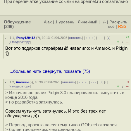
При перепечатке указание ссылки на opennet.ru обязательно
Обсуждение
Ajax
|
1 уровень
|
Линейный
|
+/-
|
Раскрыть
(246)
всё
|
RSS
+2
1.1
,
iPony129412
(
?
), 10:13, 01/01/2025 [
ответить
] [
﹢﹢﹢
] [
· · ·
]
[
↓
]
+
–
[
к модератору
]
/
Вот это подарков стараёрам 🎁 навалило: и Amarok, и Pidgin
👌
....большая нить свёрнута, показать (75)
–5
1.2
,
Аноним
(
-
), 10:30, 01/01/2025 [
ответить
] [
﹢﹢﹢
] [
· · ·
]
[
↓
] [
↑
]
+
–
[
к модератору
]
/
> Изначально релиз Pidgin 3.0 планировалось выпустить в
конце 2016 года,
> но разработка затянулась.
Совсем чуть-чуть затянулась. И это без трех лет
обсуждения до))
> Перевод проекта на систему типов GObject оказался
> более трудоёмким, чем ожидалось.