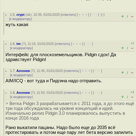
1.5
,
crypt
(
ok
), 10:39, 01/01/2025 [
ответить
] [
﹢﹢﹢
] [
· · ·
]
[
↑
]
+
–
/
[
к модератору
]
жуть какая
+1
1.6
,
tm
(
?
), 11:15, 01/01/2025 [
ответить
] [
﹢﹢﹢
] [
· · ·
]
+
–
[
к модератору
]
/
Интерфейс для плоскоземельщиков. Pidgin сдох! Да
здравствует Pidgin!
1.7
,
Аноним
(
7
), 11:45, 01/01/2025 [
ответить
] [
﹢﹢﹢
] [
· · ·
]
+
–
/
[
к модератору
]
AIM/ICQ - вот туда и Пидгина надо отправить.
+3
1.8
,
Аноним
(
7
), 11:50, 01/01/2025 [
ответить
] [
﹢﹢﹢
] [
· · ·
]
+
–
[
к модератору
]
/
> Ветка Pidgin 3 разрабатывается с 2011 года, а до этого ещё
три года обсуждалась на уровне концепций и идей.
Изначально релиз Pidgin 3.0 планировалось выпустить в
конце 2016 года
Рано выкатили пацаны. Надо было еще до 2035 всё
протестировать и потом еще пару лет бета версию запилить