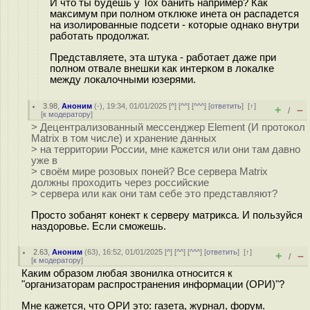
И что ты будешь у Tox банить например? Как
максимум при полном отклюке инета он распадется
на изолированные подсети - которые однако внутри
работать продолжат.
Представляете, эта штука - работает даже при
полном отвале внешки как интерком в локалке
между локалочными юзерями.
3.98
,
Аноним
(
-
), 19:34, 01/01/2025 [
^
] [
^^
] [
^^^
] [
ответить
]
[
↑
]
+
–
/
[
к модератору
]
> Децентрализованный мессенджер Element (И протокол
Matrix в том числе) и хранение данных
> на территории России, мне кажется или они там давно
уже в
> своём мире розовых поней? Все сервера Matrix
должны проходить через российские
> сервера или как они там себе это представляют?
Просто зобанят конект к серверу матрикса. И пользуйся
наздоровье. Если сможешь.
2.63
,
Аноним
(
63
), 16:52, 01/01/2025 [
^
] [
^^
] [
^^^
] [
ответить
]
[
↑
]
+
–
/
[
к модератору
]
Каким образом любая звонилка относится к
"организаторам распространения информации (ОРИ)"?
Мне кажется, что ОРИ это: газета, журнал, форум.