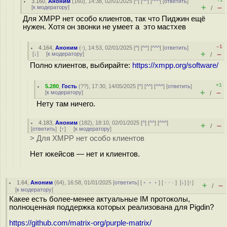
3.160
,
Аноним
(
160
), 14:38, 02/01/2025 [
^
] [
^^
] [
^^^
] [
ответить
]
+
–
[
к модератору
]
/
Для XMPP нет особо клиентов, так что Пиджин ещё
нужен. Хотя он звонки не умеет а это мастхев
–1
4.164
,
Аноним
(
-
), 14:53, 02/01/2025 [
^
] [
^^
] [
^^^
] [
ответить
]
+
–
[
↓
] [
к модератору
]
/
Полно клиентов, выбирайте:
https://xmpp.org/software/
+1
5.280
,
Гость
(
??
), 17:30, 14/05/2025 [
^
] [
^^
] [
^^^
] [
ответить
]
+
–
[
к модератору
]
/
Нету там ничего.
4.183
,
Аноним
(
182
), 18:10, 02/01/2025 [
^
] [
^^
] [
^^^
]
+
–
/
[
ответить
]
[
↑
] [
к модератору
]
> Для XMPP нет особо клиентов
Нет юкейсов — нет и клиентов.
1.64
,
Аноним
(
64
), 16:58, 01/01/2025 [
ответить
] [
﹢﹢﹢
] [
· · ·
]
[
↓
] [
↑
]
+
–
/
[
к модератору
]
Какее есть более-менее актуальные IM протоколы,
полноценная поддержка которых реализована для Pigdin?
https://github.com/matrix-org/purple-matrix/