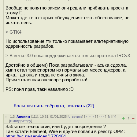
Вообще не понятно зачем они решили прибивать проект к
этому Г...
Может где-то в старых обсуждениях есть обоснование, но
искать лень.
> GTK4
Но использование гтк только показывает альтернативную
одаренность разрабов.
> В ветке 3.0 пока поддерживается только протокол IRCv3
Достойно в общем)) Пока разрабатывали - аська сдохла,
хмпп стал транспортом из нормальных мессенджеров, а
ирка... да она и тогда не сильно жила.
Прям эталонная опенсорс разработка!
PS: поня прав, таки навалило :D
....большая нить свёрнута, показать (22)
1.3
,
Аноним
(
111
), 10:31, 01/01/2025 [
ответить
] [
﹢﹢﹢
] [
· · ·
]
[
↓
] [
↑
]
+
–
/
[
к модератору
]
Забытые технологии, или будет возрождение ?
Там кстати Element, Wire и другие попали в реестр ОРИ:
https://vc.ru/services/1720464