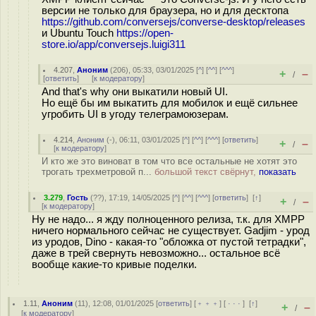
версии не только для браузера, но и для десктопа
https://github.com/conversejs/converse-desktop/releases
и Ubuntu Touch
https://open-
store.io/app/conversejs.luigi311
4.207
,
Аноним
(
206
), 05:33, 03/01/2025 [
^
] [
^^
] [
^^^
]
+
–
/
[
ответить
]
[
к модератору
]
And that's why они выкатили новый UI.
Но ещё бы им выкатить для мобилок и ещё сильнее
угробить UI в угоду телеграмоюзерам.
4.214
,
Аноним
(
-
), 06:11, 03/01/2025 [
^
] [
^^
] [
^^^
] [
ответить
]
+
–
/
[
к модератору
]
И кто же это виноват в том что все остальные не хотят это
трогать трехметровой п...
большой текст свёрнут,
показать
3.279
,
Гость
(
??
), 17:19, 14/05/2025 [
^
] [
^^
] [
^^^
] [
ответить
]
[
↑
]
+
–
/
[
к модератору
]
Ну не надо... я жду полноценного релиза, т.к. для XMPP
ничего нормального сейчас не существует. Gadjim - урод
из уродов, Dino - какая-то "обложка от пустой тетрадки",
даже в трей свернуть невозможно... остальное всё
вообще какие-то кривые поделки.
1.11
,
Аноним
(
11
), 12:08, 01/01/2025 [
ответить
] [
﹢﹢﹢
] [
· · ·
]
[
↑
]
+
–
/
[
к модератору
]