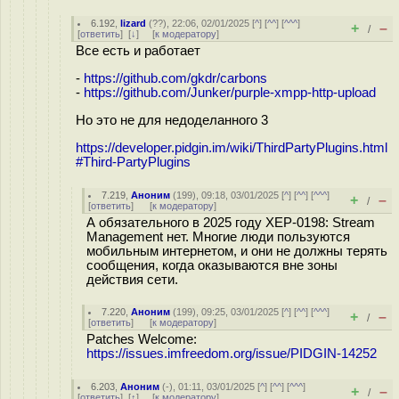
6.192
,
lizard
(
??
), 22:06, 02/01/2025 [
^
] [
^^
] [
^^^
]
+
–
/
[
ответить
]
[
↓
] [
к модератору
]
Все есть и работает
-
https://github.com/gkdr/carbons
-
https://github.com/Junker/purple-xmpp-http-upload
Но это не для недоделанного 3
https://developer.pidgin.im/wiki/ThirdPartyPlugins.html
#Third-PartyPlugins
7.219
,
Аноним
(
199
), 09:18, 03/01/2025 [
^
] [
^^
] [
^^^
]
+
–
/
[
ответить
]
[
к модератору
]
А обязательного в 2025 году XEP-0198: Stream
Management нет. Многие люди пользуются
мобильным интернетом, и они не должны терять
сообщения, когда оказываются вне зоны
действия сети.
7.220
,
Аноним
(
199
), 09:25, 03/01/2025 [
^
] [
^^
] [
^^^
]
+
–
/
[
ответить
]
[
к модератору
]
Patches Welcome:
https://issues.imfreedom.org/issue/PIDGIN-14252
6.203
,
Аноним
(
-
), 01:11, 03/01/2025 [
^
] [
^^
] [
^^^
]
+
–
/
[
ответить
]
[
↑
] [
к модератору
]