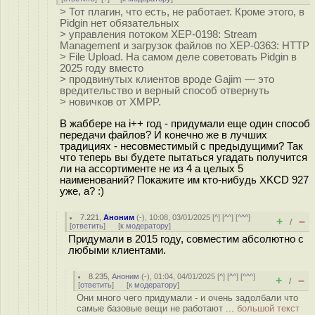
> Тот плагин, что есть, не работает. Кроме этого, в
Pidgin нет обязательных
> управления потоком XEP-0198: Stream
Management и загрузок файлов по XEP-0363: HTTP
> File Upload. На самом деле советовать Pidgin в
2025 году вместо
> продвинутых клиентов вроде Gajim — это
вредительство и верный способ отвернуть
> новичков от XMPP.
В жаббере на i++ год - придумали еще один способ
передачи файлов? И конечно же в лучших
традициях - несовместимый с предыдущими? Так
что теперь вы будете пытаться угадать получится
ли на ассортименте не из 4 а целых 5
наименований? Покажите им кто-нибудь XKCD 927
уже, а? :)
7.221
,
Аноним
(
-
), 10:08, 03/01/2025 [
^
] [
^^
] [
^^^
]
+
–
/
[
ответить
]
[
к модератору
]
Придумали в 2015 году, совместим абсолютно с
любыми клиентами.
8.235
,
Аноним
(
-
), 01:04, 04/01/2025 [
^
] [
^^
] [
^^^
]
+
–
/
[
ответить
]
[
к модератору
]
Они много чего придумали - и очень задолбали что
самые базовые вещи не работают ...
большой текст