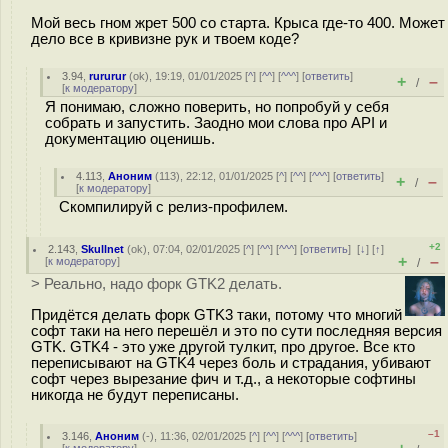
Мой весь гном жрет 500 со старта. Крыса где-то 400. Может
дело все в кривизне рук и твоем коде?
3.94
,
rururur
(
ok
), 19:19, 01/01/2025 [
^
] [
^^
] [
^^^
] [
ответить
]
+
–
/
[
к модератору
]
Я понимаю, сложно поверить, но попробуй у себя
собрать и запустить. Заодно мои слова про API и
документацию оценишь.
4.113
,
Аноним
(
113
), 22:12, 01/01/2025 [
^
] [
^^
] [
^^^
] [
ответить
]
+
–
/
[
к модератору
]
Скомпилируй с релиз-профилем.
+2
2.143
,
Skullnet
(
ok
), 07:04, 02/01/2025 [
^
] [
^^
] [
^^^
] [
ответить
]
[
↓
] [
↑
]
+
–
[
к модератору
]
/
> Реально, надо форк GTK2 делать.
Придётся делать форк GTK3 таки, потому что многий
софт таки на него перешёл и это по сути последняя версия
GTK. GTK4 - это уже другой тулкит, про другое. Все кто
переписывают на GTK4 через боль и страдания, убивают
софт через вырезание фич и т.д., а некоторые софтины
никогда не будут переписаны.
–1
3.146
,
Аноним
(
-
), 11:36, 02/01/2025 [
^
] [
^^
] [
^^^
] [
ответить
]