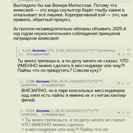
Выглядело бы как Венера Милосская. Потому что
юниксвей — это когда скульптор берёт глыбу камня и
откалывает всё лишнее. Корпоративный вэй — это, как
правило, обратный процесс.
Астрологи незамедлительно обязаны объявить 2025-й
год годом неукоснительного соблюдения принципов
патриархов юниксвея!
+1
4.175
,
Аноним
(
175
), 17:00, 02/01/2025 [
^
] [
^^
] [
^^^
] [
ответить
]
+
–
[
↓
] [
к модератору
]
/
Ты много трепешься, а по-делу ничего не сказал. ЧТО
ИМЕННО можно сделать в мессенджере unix-way?!
Пайпы что ли прикрутить? Совсем куку?
5.208
,
Аноним
(
206
), 05:34, 03/01/2025 [
^
] [
^^
] [
^^^
]
+
–
/
[
ответить
]
[
к модератору
]
ВНЕЗАПНО, но в паре консольных мессенджеров
под хмпп есть пайпы и именно их я считаю киллер-
фичей.
5.215
,
Аноним
(
-
), 06:25, 03/01/2025 [
^
] [
^^
] [
^^^
]
+
–
/
[
ответить
]
[
к модератору
]
> Ты много трепешься, а по-делу ничего не сказал.
ЧТО ИМЕННО можно сделать
> в мессенджере unix-way?! Пайпы что ли