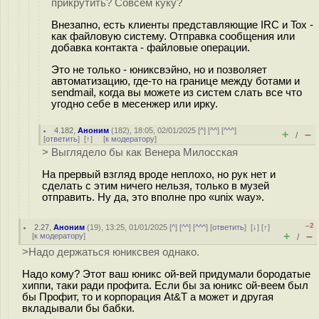
прикрутить? Совсем куку?
Внезапно, есть клиенты представляющие IRC и Tox -
как файловую систему. Отправка сообщения или
добавка контакта - файловые операции.
Это не только - юниксвэйно, но и позволяет
автоматизацию, где-то на границе между ботами и
sendmail, когда вы можете из систем слать все что
угодно себе в месенжер или ирку.
4.182
,
Аноним
(
182
), 18:05, 02/01/2025 [
^
] [
^^
] [
^^^
]
+
–
/
[
ответить
]
[
↑
] [
к модератору
]
> Выглядело бы как Венера Милосская
На прервый взгляд вроде неплохо, но рук нет и
сделать с этим ничего нельзя, только в музей
отправить. Ну да, это вполне про «unix way».
–2
2.27
,
Аноним
(
19
), 13:25, 01/01/2025 [
^
] [
^^
] [
^^^
] [
ответить
]
[
↓
] [
↑
]
+
–
[
к модератору
]
/
>Надо держаться юниксвея однако.
Надо кому? Этот ваш юникс ой-вей придумали бородатые
хиппи, таки ради профита. Если бы за юникс ой-веем был
бы Профит, то и корпорация At&T а может и другая
вкладывали бы бабки.