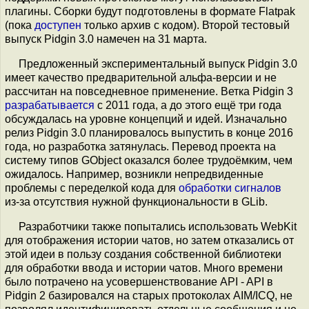
плагины. Сборки будут подготовлены в формате Flatpak
(пока
доступен
только архив с кодом). Второй тестовый
выпуск Pidgin 3.0 намечен на 31 марта.
Предложенный экспериментальный выпуск Pidgin 3.0
имеет качество предварительной альфа-версии и не
рассчитан на повседневное применение. Ветка Pidgin 3
разрабатывается
с 2011 года, а до этого ещё три года
обсуждалась на уровне концепций и идей. Изначально
релиз Pidgin 3.0 планировалось выпустить в конце 2016
года, но разработка затянулась. Перевод проекта на
систему типов GObject оказался более трудоёмким, чем
ожидалось. Например, возникли непредвиденные
проблемы с переделкой кода для
обработки сигналов
из-за отсутствия нужной функциональности в GLib.
Разработчики также попытались использовать WebKit
для отображения истории чатов, но затем отказались от
этой идеи в пользу создания собственной библиотеки
для обработки ввода и истории чатов. Много времени
было потрачено на усовершенствование API - API в
Pidgin 2 базировался на старых протоколах AIM/ICQ, не