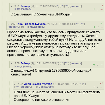
–1
3.51
,
Геймер
(
?
), 15:32, 01/01/2025 [
^
] [
^^
] [
^^^
] [
ответить
]
+
–
[
к модератору
]
/
С 1-м января! С 55-летием UNIX-эры!
+4
2.53
,
Анон из села Кукуево
(
?
), 15:58, 01/01/2025 [
^
] [
^^
] [
^^^
]
+
–
[
ответить
]
[
↑
] [
к модератору
]
/
Проблема таких как ты, что вы сами придумали какой-то
«UNIXway» и требуете у других ему следовать. Хочешь
следовать выдуманному тобой пути? Ну следуй, никто не
мешает. А другие развиваются так, как они это видят и у
них все хорошо(Pidgin отмер не потому что не слушал
анона, а просто потому, что в нем поддерживали
протоколы потерявшие актуальность)
3.58
,
Геймер
(
?
), 16:21, 01/01/2025 [
^
] [
^^
] [
^^^
] [
ответить
]
+
–
/
[
к модератору
]
С праздником! С круглой 1735689600-ой секундой
юникстайма!
–2
4.62
,
Анон из села Кукуево
(
?
), 16:37, 01/01/2025 [
^
] [
^^
]
+
–
[
^^^
] [
ответить
]
[
к модератору
]
/
UNIX time не имеет отношения к местным фантазиям
про «UNIXway»
Совершенно никкакого отношения