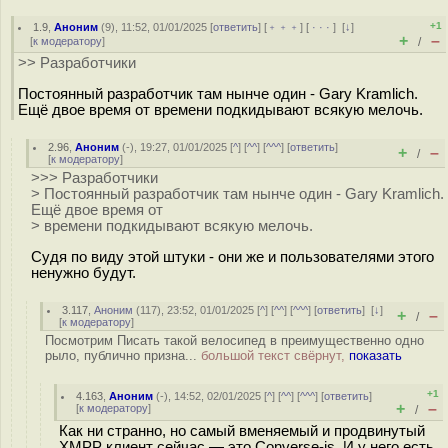
+1
1.9
,
Аноним
(
9
), 11:52, 01/01/2025 [
ответить
] [
﹢﹢﹢
] [
· · ·
]
[
↓
]
+
–
[
к модератору
]
/
>> Разработчики
Постоянный разработчик там нынче один - Gary Kramlich.
Ещё двое время от времени подкидывают всякую мелочь.
2.96
,
Аноним
(
-
), 19:27, 01/01/2025 [
^
] [
^^
] [
^^^
] [
ответить
]
+
–
/
[
к модератору
]
>>> Разработчики
> Постоянный разработчик там нынче один - Gary Kramlich.
Ещё двое время от
> времени подкидывают всякую мелочь.
Судя по виду этой штуки - они же и пользователями этого
ненужно будут.
3.117
,
Аноним
(
117
), 23:52, 01/01/2025 [
^
] [
^^
] [
^^^
] [
ответить
]
[
↓
]
+
–
/
[
к модератору
]
Посмотрим Писать такой велосипед в преимущественно одно
рыло, публично призна...
большой текст свёрнут,
показать
+1
4.163
,
Аноним
(
-
), 14:52, 02/01/2025 [
^
] [
^^
] [
^^^
] [
ответить
]
+
–
[
к модератору
]
/
Как ни странно, но самый вменяемый и продвинутый
XMPP клиент сейчас — это Converse-js. И у него есть