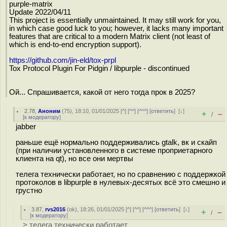
purple-matrix
Update 2022/04/11
This project is essentially unmaintained. It may still work for you,
in which case good luck to you; however, it lacks many important
features that are critical to a modern Matrix client (not least of
which is end-to-end encryption support).
https://github.com/jin-eld/tox-prpl
Tox Protocol Plugin For Pidgin / libpurple - discontinued
Ой... Спрашивается, какой от него тогда прок в 2025?
2.78
,
Аноним
(
75
), 18:10, 01/01/2025 [
^
] [
^^
] [
^^^
] [
ответить
]
[
↓
]
+
–
/
[
к модератору
]
jabber
раньше ещё нормально поддерживались gtalk, вк и скайп
(при наличии установленного в системе проприетарного
клиента на qt), но все они мертвы
телега технически работает, но по сравнению с поддержкой
протоколов в libpurple в нулевых-десятых всё это смешно и
грустно
3.87
,
rvs2016
(
ok
), 18:26, 01/01/2025 [
^
] [
^^
] [
^^^
] [
ответить
]
[
↓
]
+
–
/
[
к модератору
]
> телега технически работает