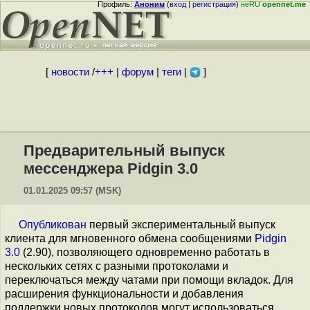
Профиль:
Аноним
(
вход
|
регистрация
)
неRU
opennet.me
[
новости
/
+++
|
форум
|
теги
|
]
Предварительный выпуск
мессенджера Pidgin 3.0
01.01.2025 09:57 (MSK)
Опубликован
первый экспериментальный выпуск
клиента для мгновенного обмена сообщениями
Pidgin
3.0
(2.90), позволяющего одновременно работать в
нескольких сетях с разными протоколами и
переключаться между чатами при помощи вкладок. Для
расширения функциональности и добавления
поддержки новых протоколов могут использоваться