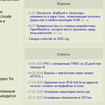
Важное
ти
-
11.07
GhostLock, BadEpoll и Januscape -
 Unsafe
уязвимости в ядре Linux, позволяющие получить
права root и обойти изоляцию KVM
(82 +34)
я в
-
08.07
Вредительство со стороны разработчика
OpenMandriva, которое могло причинить вред
пользователям
(107 +34)
-
Сводка событий за 2025 год
Советы
-
19.04.2026
PKI с аппаратным TRNG за 10 дней при
помощи AI
-
09.03.2026
Борьба с web-ботами через запрет
HTTP/1.1
ерез Tor
-
27.02.2026
Удаление всех IPv6 link-local адресов
на всех сетевых интерфейсах в Linux
стоянным
-
27.01.2026
Ускорение пересборки llama.cpp
выводится
-
25.12.2025
Атомарные обновления в OSTree