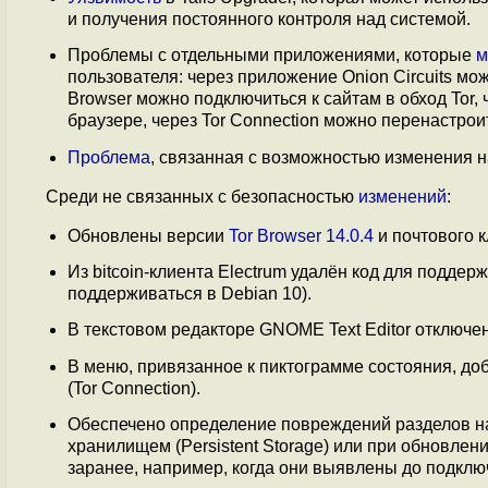
и получения постоянного контроля над системой.
Проблемы с отдельными приложениями, которые
м
пользователя: через приложение Onion Circuits мо
Browser можно подключиться к сайтам в обход Tor,
браузере, через Tor Connection можно перенастрои
Проблема
, связанная с возможностью изменения 
Среди не связанных с безопасностью
изменений
:
Обновлены версии
Tor Browser 14.0.4
и почтового к
Из bitcoin-клиента Electrum удалён код для подде
поддерживаться в Debian 10).
В текстовом редакторе GNOME Text Editor отключе
В меню, привязанное к пиктограмме состояния, до
(Tor Connection).
Обеспечено определение повреждений разделов н
хранилищем (Persistent Storage) или при обновле
заранее, например, когда они выявлены до подкл