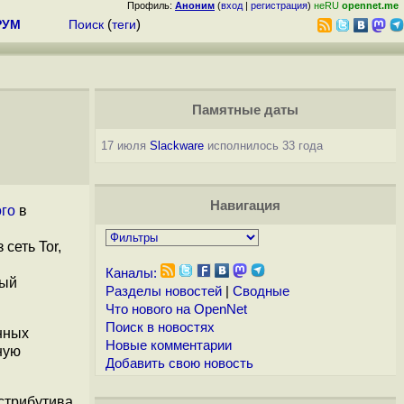
Профиль:
Аноним
(
вход
|
регистрация
)
неRU
opennet.me
РУМ
Поиск
(
теги
)
м
Памятные даты
17 июля
Slackware
исполнилось 33 года
Навигация
го
в
сеть Tor,
Каналы:
ный
Разделы новостей
|
Сводные
Что нового на OpenNet
Поиск в новостях
нных
Новые комментарии
ную
Добавить свою новость
стрибутива