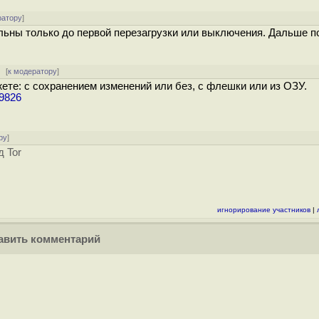
ратору
]
ельны только до первой перезагрузки или выключения. Дальше п
[
к модератору
]
жете: с сохранением изменений или без, с флешки или из ОЗУ.
59826
ру
]
д Tor
игнорирование участников
|
вить комментарий