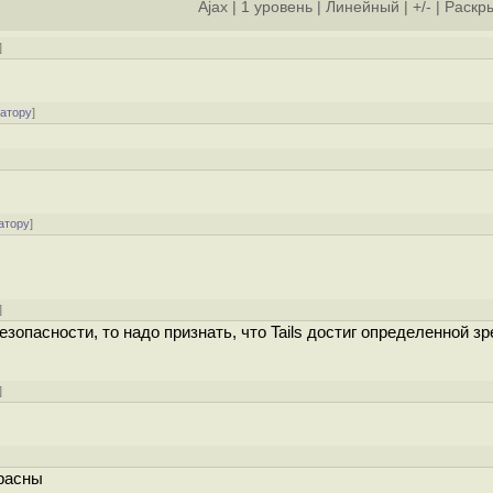
Ajax
|
1 уровень
|
Линейный
|
+/-
|
Раскры
]
ратору
]
]
атору
]
]
зопасности, то надо признать, что Tails достиг определенной зр
]
красны