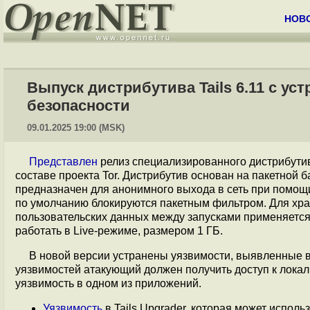
НОВ
Выпуск дистрибутива Tails 6.11 с у
безопасности
09.01.2025 19:00 (MSK)
Представлен
релиз специализированного дистрибут
составе проекта Tor. Дистрибутив основан на пакетной 
предназначен для анонимного выхода в сеть при помощи 
по умолчанию блокируются пакетным фильтром. Для хра
пользовательских данных между запусками применяется
работать в Live-режиме, размером 1 ГБ.
В новой версии устранены уязвимости, выявленные в
уязвимостей атакующий должен получить доступ к лока
уязвимость в одном из приложений.
Уязвимость
в Tails Upgrader, которая может испо