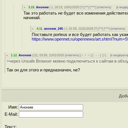
3.10
,
Аноним
(
-
), 18:23, 10/01/2025 [
^
] [
^^
] [
^^^
] [
ответить
]
[
к моде
Так это работать не будет все изменения действит
начинай.
4.11
,
аноним_245
(-), 01:59, 11/01/2025 [
^
] [
^^
] [
^^^
] [
ответить
]
Поставьте porteus и все будет работать как ука
https://www.opennet.ru/opennews/art.shtml?num=
1.12
,
Аноним
(
12
), 03:59, 11/01/2025 [
ответить
] [
﹢﹢﹢
] [
· · ·
]
[
↑
] [
к модерато
>через Unsafe Browser можно подключиться к сайтам в обхо
Так он для этого и предназначен, не?
Доба
Имя:
E-Mail:
Текст: