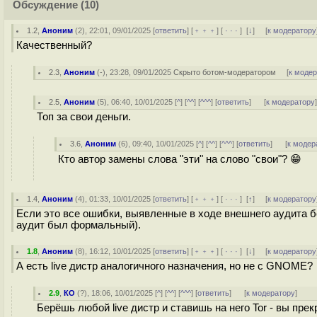
Обсуждение
(10)
1.2
,
Аноним
(
2
), 22:01, 09/01/2025 [
ответить
] [
﹢﹢﹢
] [
· · ·
]
[
↓
] [
к модератору
Качественный?
2.3
,
Аноним
(
-
), 23:28, 09/01/2025
Скрыто ботом-модератором
[
к моде
2.5
,
Аноним
(
5
), 06:40, 10/01/2025 [
^
] [
^^
] [
^^^
] [
ответить
]
[
к модератору
Топ за свои деньги.
3.6
,
Аноним
(
6
), 09:40, 10/01/2025 [
^
] [
^^
] [
^^^
] [
ответить
]
[
к модер
Кто автор замены слова "эти" на слово "свои"? 😁
1.4
,
Аноним
(
4
), 01:33, 10/01/2025 [
ответить
] [
﹢﹢﹢
] [
· · ·
]
[
↑
] [
к модератору
Если это все ошибки, выявленные в ходе внешнего аудита бе
аудит был формальный).
1.8
,
Аноним
(
8
), 16:12, 10/01/2025 [
ответить
] [
﹢﹢﹢
] [
· · ·
]
[
↓
] [
к модератору
А есть live дистр аналогичного назначения, но не с GNOME?
2.9
,
КО
(
?
), 18:06, 10/01/2025 [
^
] [
^^
] [
^^^
] [
ответить
]
[
к модератору
]
Берёшь любой live дистр и ставишь на него Tor - вы пре