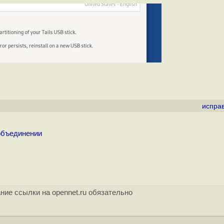
испра
 объединении
ние ссылки на opennet.ru обязательно