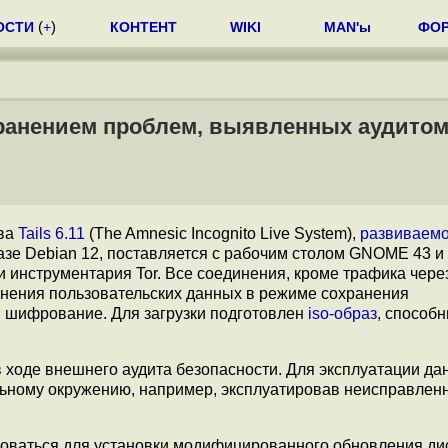
ОСТИ
(
+
)
КОНТЕНТ
WIKI
MAN'ы
ФО
странением проблем, выявленных аудито
ива
Tails 6.11
(The Amnesic Incognito Live System),
развиваемо
базе Debian 12, поставляется с рабочим столом GNOME 43 и
инструментария Tor. Все соединения, кроме трафика через 
нения пользовательских данных в режиме сохранения
 шифрование. Для загрузки подготовлен
iso-образ
, способ
 ходе внешнего аудита безопасности. Для эксплуатации да
льному окружению, например, эксплуатировав неисправлен
льзоваться для установки модифицированного обновления ди