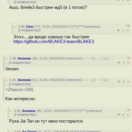
/
[
к модератору
]
Ашо, блейк3 быстрее мд5 (в 1 поток)?
+2
3.28
,
User
(
??
), 13:29, 03/02/2025 [
^
] [
^^
] [
^^^
] [
ответить
]
+
–
[
к модератору
]
/
Ээээ... да вроде хорошо так быстрее
https://github.com/BLAKE3-team/BLAKE3
–1
1.39
,
Аноним
(
39
), 15:30, 03/02/2025 [
ответить
] [
﹢﹢﹢
] [
· · ·
]
[
↑
]
+
–
[
к модератору
]
/
Venom
1.41
,
Аноним
(
41
), 15:38, 03/02/2025 [
ответить
] [
﹢﹢﹢
] [
· · ·
]
[
↓
]
+
–
/
[
к модератору
]
>Zhaoxin GMI.
Как интересно.
–1
2.46
,
Аноним
(
46
), 18:03, 03/02/2025 [
^
] [
^^
] [
^^^
] [
ответить
]
+
–
[
к модератору
]
/
Рука Jia Tan он тут явно постарался.
2.47
,
Ан Оним
(
?
), 18:27, 03/02/2025 [
^
] [
^^
] [
^^^
] [
ответить
]