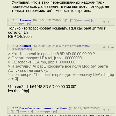
Учитывая, что в этих перехипованных недо-аи так -
примерно все, да и заменять ими пытаются отнюдь не
только "погроммистов" - мне как-то стремно.
2.51
,
Аноним
(
48
), 19:58, 03/02/2025 [
^
] [
^^
] [
^^^
] [
ответить
]
[
↑
]
+
–
/
[
к модератору
]
Только что трассировал команду. RDI как был 1h так и
остался 1h
RBP 14d9d0h
2.53
,
Аноним
(
55
), 20:04, 03/02/2025 [
^
] [
^^
] [
^^^
] [
ответить
]
+
–
/
[
к модератору
]
> Как disassemble opcode 48 8D AD 00 00 00 00 ?
> OpenAI говорит LEA rdi, [rbp + 00000000]
> CE говорит LEA rbp, [rbp + 00000000]
> Я заставил AI расшифровать все поля ModR/M байта
AD, указал на ошибку,
> а он говорит "Ты прав" и приводит мнемонику LEA rdi, [rbp
> + 0]
% rasm2 -d -b64 '48 8D AD 00 00 00 00'
lea rbp, [rbp]
2.67
,
Вы забыли заполнить поле Name.
(
?
), 00:12, 06/02/2025 [
^
]
+
–
/
[
^^
] [
^^^
] [
ответить
]
[
к модератору
]