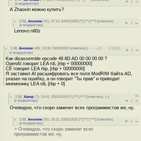
+
–
/
[
к модератору
]
А Zhaoxin можно купить?
3.56
,
Аноним
(
41
), 07:12, 04/02/2025 [
^
] [
^^
] [
^^^
] [
ответить
]
+
–
/
[
к модератору
]
Lenovo n80z
1.48
,
Аноним
(
48
), 19:38, 03/02/2025 [
ответить
] [
﹢﹢﹢
] [
· · ·
]
[
↓
] [
↑
]
+
–
/
[
к модератору
]
Как disassemble opcode 48 8D AD 00 00 00 00 ?
OpenAI говорит LEA rdi, [rbp + 00000000]
CE говорит LEA rbp, [rbp + 00000000]
Я заставил AI расшифровать все поля ModR/M байта AD,
указал на ошибку, а он говорит "Ты прав" и приводит
мнемонику LEA rdi, [rbp + 0]
+1
2.50
,
Хакер
(
?
), 19:41, 03/02/2025 [
^
] [
^^
] [
^^^
] [
ответить
]
[
↓
]
+
–
[
к модератору
]
/
Очевидно, что скоро заменит всех программистов же, ну.
3.55
,
Аноним
(
55
), 20:11, 03/02/2025 [
^
] [
^^
] [
^^^
] [
ответить
]
+
–
/
[
к модератору
]
> Очевидно, что скоро заменит всех
программистов же, ну.