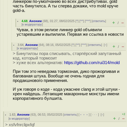
линкером по-умолчанию во всех дистрибутивах. gold
часть бинутилса. А ты сперва докажи, что mold круче
gold-а.
4.68
,
Аноним
(
68
), 01:27, 08/02/2025 [
^
] [
^^
] [
^^^
] [
ответить
]
+
–
/
[
к модератору
]
Чувак, в этом релизе линкер gold объявили
устаревшим и выпилили. Первая же ссылка в новости
3.64
,
Аноним
(
64
), 08:16, 05/02/2025 [
^
] [
^^
] [
^^^
] [
ответить
]
[
↑
]
+
–
/
[
к модератору
]
> Бинутилзы пора списывать, старпёрский запутанный
код, который тормозит
> хуже всех альтернатив:
https://github.com/rui314/mold
При том это неведома тормозная, дико прожорливая и
багованая штука. Вообще не очень годная для
продакшнового применения.
И уж говоря о коде - кода ужаснее clang и этой штуки -
хрен найдешь. Летающие макаронные монстры имени
корпоративного булшита.
+2
1.63
,
Аноним
(
63
), 06:53, 05/02/2025 [
ответить
] [
﹢﹢﹢
] [
· · ·
]
[
↑
]
+
–
[
к модератору
]
/
> xsfvfnrclipxfqf