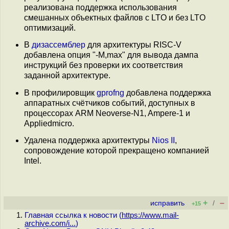
реализована поддержка использования
смешанных объектных файлов с LTO и без LTO
оптимизаций.
В
дизассемблер
для архитектуры RISC-V
добавлена опция "-M,max" для вывода дампа
инструкций без проверки их соответствия
заданной архитектуре.
В профилировщик
gprofng
добавлена поддержка
аппаратных счётчиков событий, доступных в
процессорах ARM Neoverse-N1, Ampere-1 и
Appliedmicro.
Удалена поддержка архитектуры
Nios II
,
сопровождение которой прекращено компанией
Intel.
+
–
исправить
/
+15
Главная ссылка к новости (
https://www.mail-
archive.com/i...
)