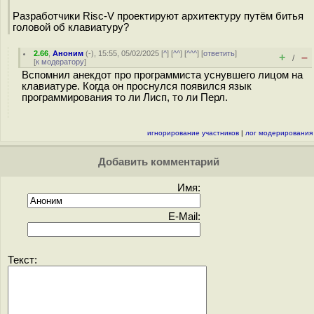
Разработчики Risc-V проектируют архитектуру путём битья
головой об клавиатуру?
2.66
,
Аноним
(
-
), 15:55, 05/02/2025 [
^
] [
^^
] [
^^^
] [
ответить
]
+
–
/
[
к модератору
]
Вспомнил анекдот про программиста уснувшего лицом на
клавиатуре. Когда он проснулся появился язык
программирования то ли Лисп, то ли Перл.
игнорирование участников
|
лог модерирования
Добавить комментарий
Имя:
E-Mail:
Текст: