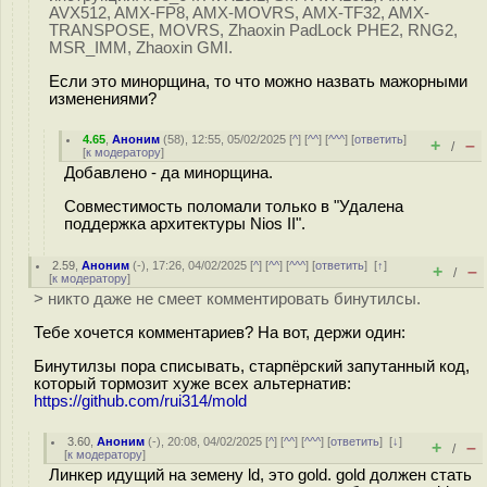
AVX512, AMX-FP8, AMX-MOVRS, AMX-TF32, AMX-
TRANSPOSE, MOVRS, Zhaoxin PadLock PHE2, RNG2,
MSR_IMM, Zhaoxin GMI.
Если это минорщина, то что можно назвать мажорными
изменениями?
4.65
,
Аноним
(
58
), 12:55, 05/02/2025 [
^
] [
^^
] [
^^^
] [
ответить
]
+
–
/
[
к модератору
]
Добавлено - да минорщина.
Совместимость поломали только в "Удалена
поддержка архитектуры Nios II".
2.59
,
Аноним
(
-
), 17:26, 04/02/2025 [
^
] [
^^
] [
^^^
] [
ответить
]
[
↑
]
+
–
/
[
к модератору
]
> никто даже не смеет комментировать бинутилсы.
Тебе хочется комментариев? На вот, держи один:
Бинутилзы пора списывать, старпёрский запутанный код,
который тормозит хуже всех альтернатив:
https://github.com/rui314/mold
3.60
,
Аноним
(
-
), 20:08, 04/02/2025 [
^
] [
^^
] [
^^^
] [
ответить
]
[
↓
]
+
–
/
[
к модератору
]
Линкер идущий на земену ld, это gold. gold должен стать