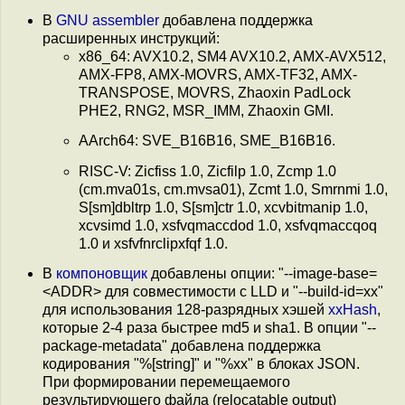
В
GNU assembler
добавлена поддержка
расширенных инструкций:
x86_64: AVX10.2, SM4 AVX10.2, AMX-AVX512,
AMX-FP8, AMX-MOVRS, AMX-TF32, AMX-
TRANSPOSE, MOVRS, Zhaoxin PadLock
PHE2, RNG2, MSR_IMM, Zhaoxin GMI.
AArch64: SVE_B16B16, SME_B16B16.
RISC-V: Zicfiss 1.0, Zicfilp 1.0, Zcmp 1.0
(cm.mva01s, cm.mvsa01), Zcmt 1.0, Smrnmi 1.0,
S[sm]dbltrp 1.0, S[sm]ctr 1.0, xcvbitmanip 1.0,
xcvsimd 1.0, xsfvqmaccdod 1.0, xsfvqmaccqoq
1.0 и xsfvfnrclipxfqf 1.0.
В
компоновщик
добавлены опции: "--image-base=
<ADDR> для совместимости с LLD и "--build-id=xx"
для использования 128-разрядных хэшей
xxHash
,
которые 2-4 раза быстрее md5 и sha1. В опции "--
package-metadata" добавлена поддержка
кодирования "%[string]" и "%xx" в блоках JSON.
При формировании перемещаемого
результирующего файла (relocatable output)