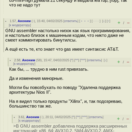
o3-mini-high думала 21 секунду и выдала lea rbp, [rbp], так
что не надо тут
1.57
,
Аноним
(
-
), 15:40, 04/02/2025 [
ответить
] [
﹢﹢﹢
] [
· · ·
]
[
↓
] [
↑
]
+
–
/
[
к модератору
]
GNU assembler настолько низок как язык программирования,
и настолько близок к машинным кодам, что никто даже не
смеет комментировать бинутилсы.
А ещё есть те, кто знает что gas имеет синтаксис AT&T.
2.58
,
Аноним
(
58
), 15:47, 04/02/2025 [
^
] [
^^
] [
^^^
] [
ответить
]
[
↓
]
+
–
/
[
к модератору
]
Как бы, ... трудно в ним rust привязать.
Да и изменения минорные.
Могли бы повозбухать по поводу "Удалена поддержка
архитектуры Nios II".
На я видел только продукты "Xilinx", и, так подозреваю,
большинство так же.
3.61
,
Аноним
(
-
), 20:11, 04/02/2025 [
^
] [
^^
] [
^^^
] [
ответить
]
+
–
/
[
к модератору
]
>В GNU assembler добавлена поддержка расширенных
инструкций: x86_64: AVX10.2, SM4 AVX10.2, AMX-