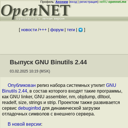
Профиль:
Аноним
(
вход
|
регистрация
)
неRU
opennet.me
[
новости
/
+++
|
форум
|
теги
|
]
Выпуск GNU Binutils 2.44
03.02.2025 10:19 (MSK)
Опубликован
релиз набора системных утилит
GNU
Binutils 2.44
, в состав которого входят такие программы,
как GNU linker, GNU assembler, nm, objdump, dlltool,
readelf, size, strings и strip. Проектом также развивается
сервис
debuginfod
для динамической загрузки
отладочных символов с внешнего сервера.
В
новой
версии
: