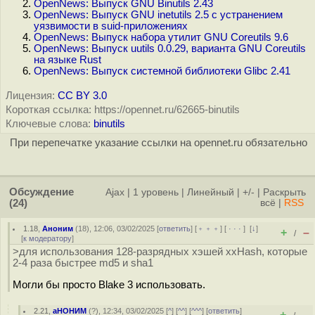
OpenNews: Выпуск GNU Binutils 2.43
OpenNews: Выпуск GNU inetutils 2.5 с устранением
уязвимости в suid-приложениях
OpenNews: Выпуск набора утилит GNU Coreutils 9.6
OpenNews: Выпуск uutils 0.0.29, варианта GNU Coreutils
на языке Rust
OpenNews: Выпуск системной библиотеки Glibc 2.41
Лицензия:
CC BY 3.0
Короткая ссылка: https://opennet.ru/62665-binutils
Ключевые слова:
binutils
При перепечатке указание ссылки на opennet.ru обязательно
Обсуждение
Ajax
|
1 уровень
|
Линейный
|
+/-
|
Раскрыть
(24)
всё
|
RSS
1.18
,
Аноним
(
18
), 12:06, 03/02/2025 [
ответить
] [
﹢﹢﹢
] [
· · ·
]
[
↓
]
+
–
/
[
к модератору
]
>для использования 128-разрядных хэшей xxHash, которые
2-4 раза быстрее md5 и sha1
Могли бы просто Blake 3 использовать.
2.21
,
аНОНИМ
(
?
), 12:34, 03/02/2025 [
^
] [
^^
] [
^^^
] [
ответить
]
+
–