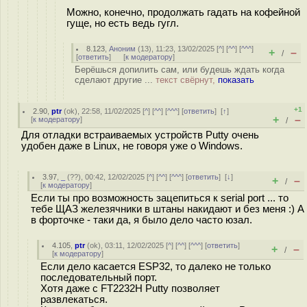
Можно, конечно, продолжать гадать на кофейной
гуще, но есть ведь гугл.
8.123
,
Аноним
(
13
), 11:23, 13/02/2025 [
^
] [
^^
] [
^^^
]
+
–
/
[
ответить
]
[
к модератору
]
Берёшься допилить сам, или будешь ждать когда
сделают другие ...
текст свёрнут,
показать
+1
2.90
,
ptr
(
ok
), 22:58, 11/02/2025 [
^
] [
^^
] [
^^^
] [
ответить
]
[
↑
]
+
–
[
к модератору
]
/
Для отладки встраиваемых устройств Putty очень
удобен даже в Linux, не говоря уже о Windows.
3.97
,
_
(
??
), 00:42, 12/02/2025 [
^
] [
^^
] [
^^^
] [
ответить
]
[
↓
]
+
–
/
[
к модератору
]
Если ты про возможность зацепиться к serial port ... то
тебе ЩАЗ железячники в штаны накидают и без меня :) А
в форточке - таки да, я было дело часто юзал.
4.105
,
ptr
(
ok
), 03:11, 12/02/2025 [
^
] [
^^
] [
^^^
] [
ответить
]
+
–
/
[
к модератору
]
Если дело касается ESP32, то далеко не только
последовательный порт.
Хотя даже с FT2232H Putty позволяет
развлекаться.