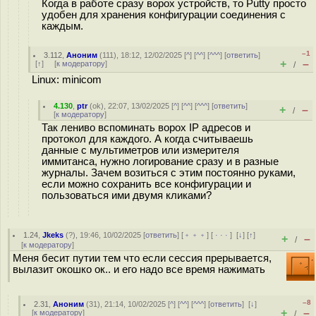
Когда в работе сразу ворох устройств, то Putty просто
удобен для хранения конфигурации соединения с
каждым.
–1
3.112
,
Аноним
(
111
), 18:12, 12/02/2025 [
^
] [
^^
] [
^^^
] [
ответить
]
+
–
[
↑
] [
к модератору
]
/
Linux: minicom
4.130
,
ptr
(
ok
), 22:07, 13/02/2025 [
^
] [
^^
] [
^^^
] [
ответить
]
+
–
/
[
к модератору
]
Так лениво вспоминать ворох IP адресов и
протокол для каждого. А когда считываешь
данные с мультиметров или измерителя
иммитанcа, нужно логирование сразу и в разные
журналы. Зачем возиться с этим постоянно руками,
если можно сохранить все конфигурации и
пользоваться ими двумя кликами?
1.24
,
Jkeks
(
?
), 19:46, 10/02/2025 [
ответить
] [
﹢﹢﹢
] [
· · ·
]
[
↓
] [
↑
]
+
–
/
[
к модератору
]
Меня бесит путии тем что если сессия прерывается,
вылазит окошко ок.. и его надо все время нажимать
–8
2.31
,
Аноним
(
31
), 21:14, 10/02/2025 [
^
] [
^^
] [
^^^
] [
ответить
]
[
↓
]
+
–
[
к модератору
]
/