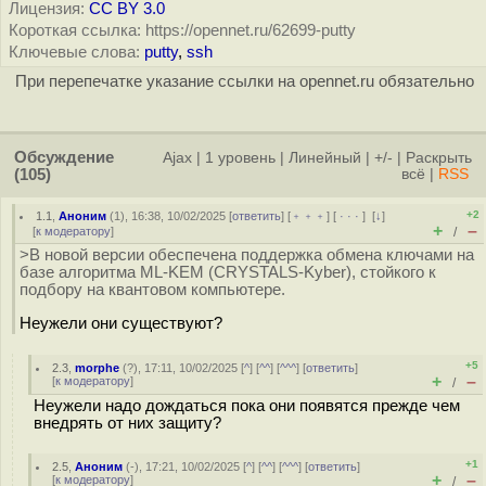
Лицензия:
CC BY 3.0
Короткая ссылка: https://opennet.ru/62699-putty
Ключевые слова:
putty
,
ssh
При перепечатке указание ссылки на opennet.ru обязательно
Обсуждение
Ajax
|
1 уровень
|
Линейный
|
+/-
|
Раскрыть
(105)
всё
|
RSS
+2
1.1
,
Аноним
(
1
), 16:38, 10/02/2025 [
ответить
] [
﹢﹢﹢
] [
· · ·
]
[
↓
]
+
–
[
к модератору
]
/
>В новой версии обеспечена поддержка обмена ключами на
базе алгоритма ML-KEM (CRYSTALS-Kyber), стойкого к
подбору на квантовом компьютере.
Неужели они существуют?
+5
2.3
,
morphe
(
?
), 17:11, 10/02/2025 [
^
] [
^^
] [
^^^
] [
ответить
]
+
–
[
к модератору
]
/
Неужели надо дождаться пока они появятся прежде чем
внедрять от них защиту?
+1
2.5
,
Аноним
(
-
), 17:21, 10/02/2025 [
^
] [
^^
] [
^^^
] [
ответить
]
+
–
[
к модератору
]
/