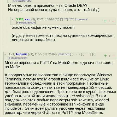
[
к модератору
]
Мил человек, а признайся - ты Oracle DBA?
Не спрашивай меня откуда я понял, это - тайна! ;-)
3.126
,
нах.
(
?
), 12:02, 13/02/2025 [
^
] [
^^
] [
^^^
] [
ответить
]
+
–
/
[
к модератору
]
oracle dba нафиг не нужен ymodem
(и да, у меня тоже есть честно купленная коммерческая
лицензия от вандайков)
1.71
,
Аноним
(
71
), 11:55, 11/02/2025 [
ответить
] [
﹢﹢﹢
] [
· · ·
]
[
↑
]
+
–
/
[
к модератору
]
Многие пересели с PuTTY на MobaXterm и до сих пор сидят
на Мобе.
А продвинутые пользователи в винде используют Windows
Terminals, потому что Microsoft взяли всё лучшие от Linux
терминалов и объединили в этой программе. Неопытные
пользователи скажут - так там нет менеджера SSH сессий,
для быстрого подключения. Просто они не в курсе насколько
удобно для этой цели использовать ~/.ssh/config. В нём
поддерживаются любые параметры ssh клиента, wildcard
значения, переменные и сторонние ssh конфиги в виде
include'ов. Этим всем рулить удобнее через текстовый
редактор, чем через GUI, как в PuTTY или MobaXterm.