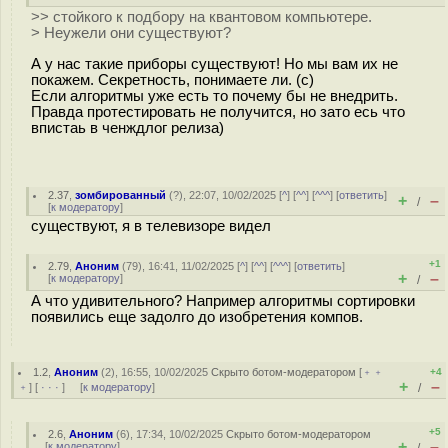
>> стойкого к подбору на квантовом компьютере.
> Неужели они существуют?
А у нас такие приборы существуют! Но мы вам их не
покажем. Секретность, понимаете ли. (с)
Если алгоритмы уже есть то почему бы не внедрить.
Правда протестировать не получится, но зато есь что
впистаь в ченждлог релиза)
2.37
,
зомбированный
(
?
), 22:07, 10/02/2025 [
^
] [
^^
] [
^^^
] [
ответить
]
+
–
/
[
к модератору
]
существуют, я в телевизоре видел
+1
2.79
,
Аноним
(
79
), 16:41, 11/02/2025 [
^
] [
^^
] [
^^^
] [
ответить
]
+
–
[
к модератору
]
/
А что удивительного? Например алгоритмы сортировки
появились еще задолго до изобретения компов.
1.2
,
Аноним
(
2
), 16:55, 10/02/2025
Скрыто ботом-модератором
[
﹢﹢
+4
+
–
﹢
] [
· · ·
] [
к модератору
]
/
+5
2.6
,
Аноним
(
6
), 17:34, 10/02/2025
Скрыто ботом-модератором
+
–
[
к модератору
]