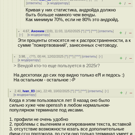
+
–
[
ответить
]
[
к модератору
]
/
Кривая у них статистика, андройда должно
быть больше намного чем венды.
Как минимум 70%, если не 80% это андройд.
4.67
,
Аноним
(
119
), 11:03, 11/02/2025 [
^
] [
^^
] [
^^^
] [
ответить
]
+
–
/
[
↑
] [
к модератору
]
Эти проценты относятся не к распространенности, а к
сумме "пожертвований", занесенных счетоводу.
3.98
,
_
(
??
), 00:44, 12/02/2025 [
^
] [
^^
] [
^^^
] [
ответить
]
[
↑
]
+
–
/
[
к модератору
]
> Вендой кто-то еще пользуется в 2025г?
На десктопах до сих пор видно только еЯ и педось :)
На остальном - остальное :-P
2.40
,
Ivan_83
(
ok
), 22:49, 10/02/2025 [
^
] [
^^
] [
^^^
] [
ответить
]
[
↑
]
+
–
/
[
к модератору
]
Когда я этим пользовался лет 8 назад оно было
сильно хуже чем openssh в любом нормальном-
популярном терминале под иксами.
1. профили не очень удобно
2. проблемы с вылением и копированием текста, вставкой
3. отсутствие возможности юзать все дополнительные
фичи ссш протокола, по сути оно только терминал умеет и