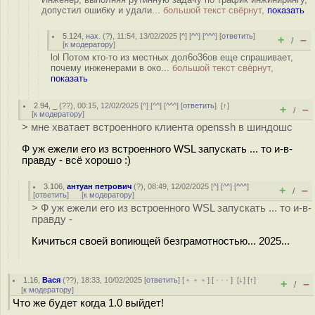
допустил ошибку и удали...
большой текст свёрнут,
показать
5.124
,
нах.
(
?
), 11:54, 13/02/2025 [
^
] [
^^
] [
^^^
] [
ответить
]
+
–
/
[
к модератору
]
lol Потом кто-то из местных дол6о36ов еще спрашивает,
почему инженерами в око...
большой текст свёрнут,
показать
2.94
,
_
(
??
), 00:15, 12/02/2025 [
^
] [
^^
] [
^^^
] [
ответить
]
[
↑
]
+
–
/
[
к модератору
]
> мне хватает встроенного клиента openssh в шиндошс
Ф уж ежели его из встроенного WSL запускать ... то и-в-
правду - всё хорошо :)
3.106
,
антуан петрович
(
?
), 08:49, 12/02/2025 [
^
] [
^^
] [
^^^
]
+
–
/
[
ответить
]
[
к модератору
]
> Ф уж ежели его из встроенного WSL запускать ... то и-в-
правду -
Кичиться своей вопиющей безграмотностью... 2025...
1.16
,
Вася
(
??
), 18:33, 10/02/2025 [
ответить
] [
﹢﹢﹢
] [
· · ·
]
[
↓
] [
↑
]
+
–
/
[
к модератору
]
Что же будет когда 1.0 выйдет!