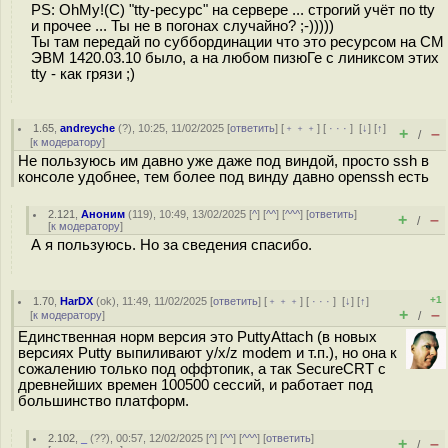
PS: OhMy!(C) "tty-ресурс" на сервере ... строгий учёт по tty
и прочее ... Ты не в погонах случайно? ;-)))))
Ты там передай по суббординации что это ресурсом на CM
ЭВМ 1420.03.10 было, а на любом пизюГе с линиксом этих
tty - как грязи ;)
1.65
,
andreyche
(
?
), 10:25, 11/02/2025 [
ответить
] [
﹢﹢﹢
] [
· · ·
]
[
↓
] [
↑
]
+
–
/
[
к модератору
]
Не пользуюсь им давно уже даже под виндой, просто ssh в
консоле удобнее, тем более под винду давно openssh есть
2.121
,
Аноним
(
119
), 10:49, 13/02/2025 [
^
] [
^^
] [
^^^
] [
ответить
]
+
–
/
[
к модератору
]
А я пользуюсь. Но за сведения спасибо.
+1
1.70
,
HarDX
(
ok
), 11:49, 11/02/2025 [
ответить
] [
﹢﹢﹢
] [
· · ·
]
[
↓
] [
↑
]
+
–
[
к модератору
]
/
Единственная норм версия это PuttyAttach (в новых
версиях Putty выпиливают y/x/z modem и т.п.), но она к
сожалению только под оффтопик, а так SecureCRT с
древнейших времен 100500 сессий, и работает под
большинство платформ.
2.102
,
_
(
??
), 00:57, 12/02/2025 [
^
] [
^^
] [
^^^
] [
ответить
]
+
–
/