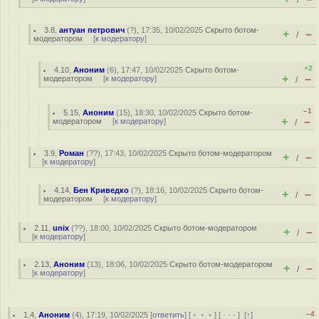
/
3.8
,
антуан петрович
(
?
), 17:35, 10/02/2025
Скрыто ботом-
+
–
/
модератором
[
к модератору
]
+2
4.10
,
Аноним
(
6
), 17:47, 10/02/2025
Скрыто ботом-
+
–
модератором
[
к модератору
]
/
–1
5.15
,
Аноним
(
15
), 18:30, 10/02/2025
Скрыто ботом-
+
–
модератором
[
к модератору
]
/
3.9
,
Роман
(
??
), 17:43, 10/02/2025
Скрыто ботом-модератором
+
–
/
[
к модератору
]
4.14
,
Бен Криведко
(
?
), 18:16, 10/02/2025
Скрыто ботом-
+
–
/
модератором
[
к модератору
]
2.11
,
unix
(
??
), 18:00, 10/02/2025
Скрыто ботом-модератором
+
–
/
[
к модератору
]
2.13
,
Аноним
(
13
), 18:06, 10/02/2025
Скрыто ботом-модератором
+
–
/
[
к модератору
]
–4
1.4
,
Аноним
(
4
), 17:19, 10/02/2025 [
ответить
] [
﹢﹢﹢
] [
· · ·
]
[
↑
]