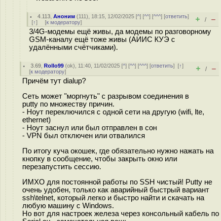
4.113
,
Аноним
(
111
), 18:15, 12/02/2025 [
^
] [
^^
] [
^^^
] [
ответить
]
+
–
/
[
↑
] [
к модератору
]
3/4G-модемы ещё живы, да модемы по разговорному
GSM-каналу ещё тоже живы (АИИС КУЭ с
удалёнными счётчиками).
3.69
,
Rollo99
(
ok
), 11:40, 11/02/2025 [
^
] [
^^
] [
^^^
] [
ответить
]
[
↑
]
+
–
/
[
к модератору
]
Причём тут dialup?
Сеть может "моргнуть" с разрывом соединения в
putty по множеству причин.
- Ноут переключился с одной сети на другую (wifi, lte,
ethernet)
- Ноут заснул или был отправлен в сон
- VPN был отключен или отвалился
По итогу куча окошек, где обязательно нужно нажать на
кнопку в сообщение, чтобы закрыть окно или
перезапустить сессию.
ИМХО для постоянной работы по SSH чистый! Putty не
очень удобен, только как аварийный быстрый вариант
ssh\telnet, который легко и быстро найти и скачать на
любую машину с Windows.
Но вот для настроек железа через консольный кабель по