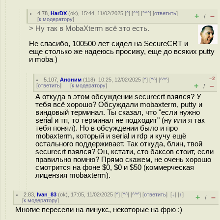
4.78
,
HarDX
(
ok
), 15:44, 11/02/2025 [
^
] [
^^
] [
^^^
] [
ответить
]
+
–
/
[
к модератору
]
> Ну так в MobaXterm всё это есть.
Не спасибо, 100500 лет сидел на SecureCRT и
еще столько же надеюсь просижу, еще до всяких putty
и moba )
–2
5.107
,
Аноним
(
118
), 10:25, 12/02/2025 [
^
] [
^^
] [
^^^
]
+
–
[
ответить
]
[
к модератору
]
/
А откуда в этом обсуждении securecrt взялся? У
тебя всё хорошо? Обсуждали mobaxterm, putty и
виндовый терминал. Ты сказал, что "если нужно
serial и тп, то терминал не подходит" (ну или я так
тебя понял). Но в обсуждении было и про
mobaxterm, который и serial и rdp и кучу ещё
остального поддерживает. Так откуда, блин, твой
securecrt взялся? Он, кстати, сто баксов стоит, если
правильно помню? Прямо скажем, не очень хорошо
смотрится на фоне $0, $0 и $50 (коммерческая
лицензия mobaxterm).
2.83
,
Ivan_83
(
ok
), 17:05, 11/02/2025 [
^
] [
^^
] [
^^^
] [
ответить
]
[
↓
] [
↑
]
+
–
/
[
к модератору
]
Многие пересели на линукс, некоторые на фрю :)