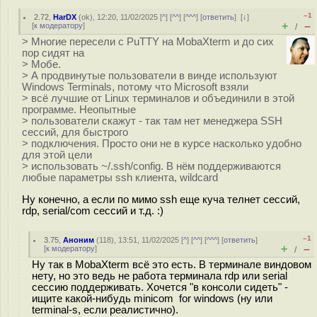
–1
2.72
,
HarDX
(
ok
), 12:20, 11/02/2025 [
^
] [
^^
] [
^^^
] [
ответить
]
[
↓
]
+
–
[
к модератору
]
/
> Многие пересели с PuTTY на MobaXterm и до сих
пор сидят на
> Мобе.
> А продвинутые пользователи в винде используют
Windows Terminals, потому что Microsoft взяли
> всё лучшие от Linux терминалов и объединили в этой
программе. Неопытные
> пользователи скажут - так там нет менеджера SSH
сессий, для быстрого
> подключения. Просто они не в курсе насколько удобно
для этой цели
> использовать ~/.ssh/config. В нём поддерживаются
любые параметры ssh клиента, wildcard
Ну конечно, а если по мимо ssh еще куча телнет сессий,
rdp, serial/com сессий и т.д. :)
–1
3.75
,
Аноним
(
118
), 13:51, 11/02/2025 [
^
] [
^^
] [
^^^
] [
ответить
]
+
–
[
к модератору
]
/
Ну так в MobaXterm всё это есть. В терминале виндовом
нету, но это ведь не работа терминала rdp или serial
сессию поддерживать. Хочется "в консоли сидеть" -
ищите какой-нибудь minicom for windows (ну или
terminal-s, если реалистично).