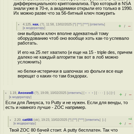
дифференциального криптоанализа. Про который в NSA
знали уже в 70-е, а академики открыли его только в 1990.
Их можно разве что за 56-битный ключ пожурить
4.125
,
нах.
(
?
), 11:58, 13/02/2025 [
^
] [
^^
] [
^^^
] [
ответить
]
+
–
/
[
к модератору
]
они выбрали ключ вполне адекватный тому
оборудованию чтоб оно вообще хоть как-то успевало
работать.
И его на 25 лет хватило (и еще на 15 - triple des, причем
далеко не каждый алгоритм так вот в лоб можно
усложнить)
но белки-истерички в шапочках из фольги все еще
верещат о каких-то там бэкдорах.
1.19
,
АнонимВ
(
?
), 19:09, 10/02/2025 [
ответить
] [
﹢﹢﹢
] [
· · ·
]
[
↓
] [
↑
]
+
–
/
[
к модератору
]
Если для Линукса, то Putty и не нужен. Если для венды, то
есть и намного лучше - ZOC например.
+4
2.20
,
cat666
(
ok
), 19:23, 10/02/2025 [
^
] [
^^
] [
^^^
] [
ответить
]
[
↓
]
+
–
[
к модератору
]
/
Твой ZOC 80 бачей стоит. А putty бесплатен. Так что