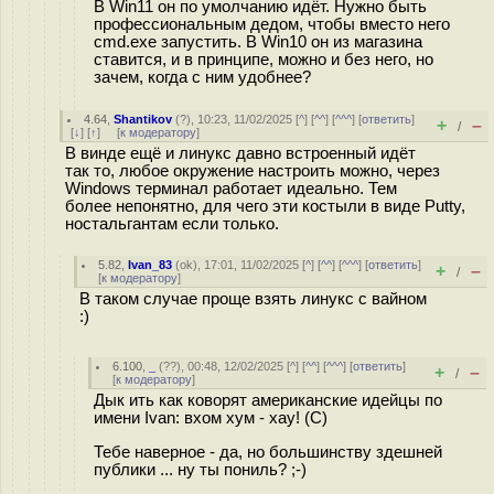
В Win11 он по умолчанию идёт. Нужно быть
профессиональным дедом, чтобы вместо него
cmd.exe запустить. В Win10 он из магазина
ставится, и в принципе, можно и без него, но
зачем, когда с ним удобнее?
4.64
,
Shantikov
(
?
), 10:23, 11/02/2025 [
^
] [
^^
] [
^^^
] [
ответить
]
+
–
/
[
↓
] [
↑
] [
к модератору
]
В винде ещё и линукс давно встроенный идёт
так то, любое окружение настроить можно, через
Windows терминал работает идеально. Тем
более непонятно, для чего эти костыли в виде Putty,
ностальгантам если только.
5.82
,
Ivan_83
(
ok
), 17:01, 11/02/2025 [
^
] [
^^
] [
^^^
] [
ответить
]
+
–
/
[
к модератору
]
В таком случае проще взять линукс с вайном
:)
6.100
,
_
(
??
), 00:48, 12/02/2025 [
^
] [
^^
] [
^^^
] [
ответить
]
+
–
/
[
к модератору
]
Дык ить как коворят американские идейцы по
имени Ivan: вхом хум - хау! (С)
Тебе наверное - да, но большинству здешней
публики ... ну ты пониль? ;-)