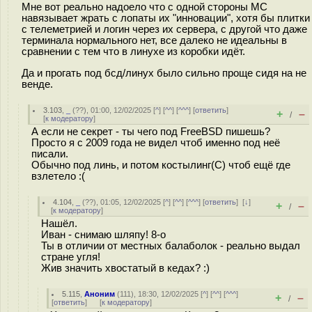
Мне вот реально надоело что с одной стороны МС
навязывает жрать с лопаты их "инновации", хотя бы плитки
с телеметрией и логин через их сервера, с другой что даже
терминала нормального нет, все далеко не идеальны в
сравнении с тем что в линухе из коробки идёт.
Да и прогать под бсд/линух было сильно проще сидя на не
венде.
3.103
,
_
(
??
), 01:00, 12/02/2025 [
^
] [
^^
] [
^^^
] [
ответить
]
+
–
/
[
к модератору
]
А если не секрет - ты чего под FreeBSD пишешь?
Просто я с 2009 года не видел чтоб именно под неё
писали.
Обычно под линь, и потом костылинг(С) чтоб ещё где
взлетело :(
4.104
,
_
(
??
), 01:05, 12/02/2025 [
^
] [
^^
] [
^^^
] [
ответить
]
[
↓
]
+
–
/
[
к модератору
]
Нашёл.
Иван - снимаю шляпу! 8-о
Ты в отличии от местных балаболок - реально выдал
стране угля!
Жив значить хвостатый в кедах? :)
5.115
,
Аноним
(
111
), 18:30, 12/02/2025 [
^
] [
^^
] [
^^^
]
+
–
/
[
ответить
]
[
к модератору
]