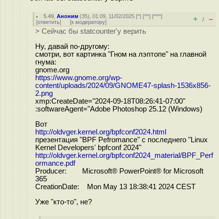
5.49
,
Аноним
(
35
), 01:09, 11/02/2025 [
^
] [
^^
] [
^^^
]
+
–
/
[
ответить
]
[
к модератору
]
> Сейчас бы statcounter'у верить
Ну, давай по-другому:
смотри, вот картинка "Гном на лэптопе" на главной
гнума:
gnome.org
https://www.gnome.org/wp-
content/uploads/2024/09/GNOME47-splash-1536x856-
2.png
xmp:CreateDate="2024-09-18T08:26:41-07:00"
:softwareAgent="Adobe Photoshop 25.12 (Windows)
Вот
http://oldvger.kernel.org/bpfconf2024.html
презентация "BPF Pefromance" c последнего "Linux
Kernel Developers' bpfconf 2024"
http://oldvger.kernel.org/bpfconf2024_material/BPF_Perf
ormance.pdf
Producer: Microsoft® PowerPoint® for Microsoft
365
CreationDate: Mon May 13 18:38:41 2024 CEST
Уже "кто-то", не?