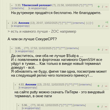
3.33
,
Тбилисский релокант
(
?
), 21:58, 10/02/2025 [
^
] [
^^
] [
^^^
]
+
–
/
[
ответить
]
[
к модератору
]
На рутрекере продаётся бесплатно. Не благодарите.
+1
2.26
,
Аноним
(
13
), 20:07, 10/02/2025 [
^
] [
^^
] [
^^^
] [
ответить
]
[
↓
] [
↑
]
+
–
[
к модератору
]
/
> есть и намного лучше - ZOC например
А чем он лучше СекуреСРТ?
3.85
,
_
(
??
), 17:53, 11/02/2025 [
^
] [
^^
] [
^^^
] [
ответить
]
+
–
/
[
к модератору
]
Да окститесь, они оба не лучше $Subj-a …
И с появлением в форточках нативного OpenSSH все
уйдут в туман… Как только в винде новый терминал
доведут - всё.
Я обновлять не буду, фигня там одна, посмотрим может
на следующий релиз чего полезного принесут…
4.93
,
Аноним
(
13
), 23:52, 11/02/2025 [
^
] [
^^
] [
^^^
] [
ответить
]
+
–
/
[
к модератору
]
на сайте putty можно скачать ПиТерм - это виндовый
терминал, в окне пати
5.96
,
_
(
??
), 00:40, 12/02/2025 [
^
] [
^^
] [
^^^
] [
ответить
]
+
–
/
[
к модератору
]