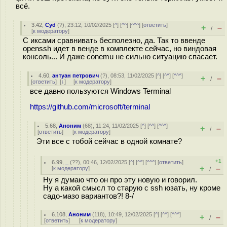
всё.
3.42
,
Cyd
(
?
), 23:12, 10/02/2025 [
^
] [
^^
] [
^^^
] [
ответить
]
+
–
/
[
к модератору
]
С иксами сравнивать бесполезно, да. Так то ввенде
openssh идет в венде в комплекте сейчас, но виндовая
консоль... И даже conemu не сильно ситуацию спасает.
4.60
,
антуан петрович
(
?
), 08:53, 11/02/2025 [
^
] [
^^
] [
^^^
]
+
–
/
[
ответить
]
[
↓
] [
к модератору
]
все давно пользуются Windows Terminal
https://github.com/microsoft/terminal
5.68
,
Аноним
(
68
), 11:24, 11/02/2025 [
^
] [
^^
] [
^^^
]
+
–
/
[
ответить
]
[
к модератору
]
Эти все с тобой сейчас в одной комнате?
+1
6.99
,
_
(
??
), 00:46, 12/02/2025 [
^
] [
^^
] [
^^^
] [
ответить
]
+
–
[
к модератору
]
/
Ну я думаю что он про эту новую и говорил.
Ну а какой смысл то старую с ssh юзать, ну кроме
садо-мазо вариантов?! 8-/
6.108
,
Аноним
(
118
), 10:49, 12/02/2025 [
^
] [
^^
] [
^^^
]
+
–
/
[
ответить
]
[
к модератору
]