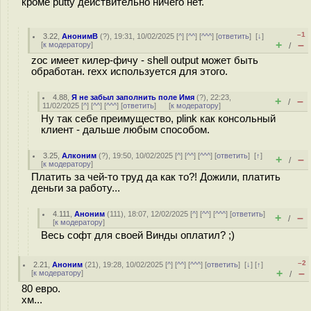
кроме putty действительно ничего нет.
–1
3.22
,
АнонимВ
(
?
), 19:31, 10/02/2025 [
^
] [
^^
] [
^^^
] [
ответить
]
[
↓
]
+
–
[
к модератору
]
/
zoc имеет килер-фичу - shell output может быть
обработан. rexx используется для этого.
4.88
,
Я не забыл заполнить поле Имя
(
?
), 22:23,
+
–
/
11/02/2025 [
^
] [
^^
] [
^^^
] [
ответить
]
[
к модератору
]
Ну так себе преимущество, plink как консольный
клиент - дальше любым способом.
3.25
,
Алконим
(
?
), 19:50, 10/02/2025 [
^
] [
^^
] [
^^^
] [
ответить
]
[
↑
]
+
–
/
[
к модератору
]
Платить за чей-то труд да как то?! Дожили, платить
деньги за работу...
4.111
,
Аноним
(
111
), 18:07, 12/02/2025 [
^
] [
^^
] [
^^^
] [
ответить
]
+
–
/
[
к модератору
]
Весь софт для своей Винды оплатил? ;)
–2
2.21
,
Аноним
(
21
), 19:28, 10/02/2025 [
^
] [
^^
] [
^^^
] [
ответить
]
[
↓
] [
↑
]
+
–
[
к модератору
]
/
80 евро.
хм...