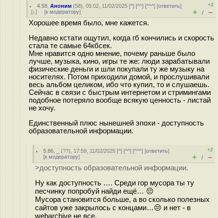
+2
4.58
,
Аноним
(
58
), 05:02, 11/02/2025 [
^
] [
^^
] [
^^^
] [
ответить
]
+
–
[
↓
] [
к модератору
]
/
Хорошее время было, мне кажется.
Недавно кстати ощутил, когда гб кончились и скорость
стала те самые 64кбсек.
Мне нравится одно мнение, почему раньше было
лучше, музыка, кино, игры те же: люди зарабатывали
физические деньги и шли покупали ту же музыку на
носителях. Потом приходили домой, и прослушивали
весь альбом целиком, ибо что купил, то и слушаешь.
Сейчас в связи с быстрым интернетом и стримингами
подобное потеряло вообще всякую ценность - листай
не хочу.
Единственный плюс нынешней эпохи - доступность
образовательной информации.
+2
5.86
,
_
(
??
), 17:59, 11/02/2025 [
^
] [
^^
] [
^^^
] [
ответить
]
+
–
[
к модератору
]
/
>доступность образовательной информации.
Ну как доступность …. Среди гор мусора ты ту
песчинку попробуй найди ещё… 😔
Мусора становится больше, а во сколько полезных
сайтов уже закрылось с концами…😒 и нет - в
webarchive не все.