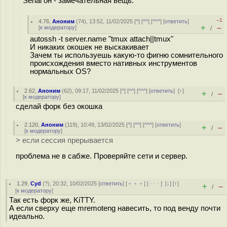
Serial он - замечательная вещь.
–1
4.76
,
Аноним
(
74
), 13:52, 11/02/2025 [
^
] [
^^
] [
^^^
] [
ответить
]
+
–
[
к модератору
]
/
autossh -t server.name "tmux attach||tmux"
И никаких окошек не выскакивает
Зачем ты используешь какую-то фигню сомнительного
происхождения вместо нативных инструментов
нормальных OS?
2.62
,
Аноним
(
62
), 09:17, 11/02/2025 [
^
] [
^^
] [
^^^
] [
ответить
]
[
↑
]
+
–
/
[
к модератору
]
сделай форк без окошка
2.120
,
Аноним
(
119
), 10:49, 13/02/2025 [
^
] [
^^
] [
^^^
] [
ответить
]
+
–
/
[
к модератору
]
> если сессия прерывается
проблема не в сабже. Проверяйте сети и сервер.
1.29
,
Cyd
(
?
), 20:32, 10/02/2025 [
ответить
] [
﹢﹢﹢
] [
· · ·
]
[
↓
] [
↑
]
+
–
/
[
к модератору
]
Так есть форк же, KiTTY.
А если сверху еще mremoteng навесить, то под венду почти
идеально.