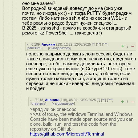
оно мне зачем?
Вот родной виндовый доведут до ума (оно уже
почти, но иногда ух :) - и тогда PuTTY будет редким
гостем. Либо нативно ssh либо из сессии WSL - и
тебе реально редко будет нужен спец-tool ...
В 2025 - ssh\sshd - прямо из коробки, и стандартый
ремоте lkz PowerShell ... такие дела :)
6.109
,
Аноним
(
13
), 12:29, 12/02/2025 [
^
] [
^^
] [
^^^
]
+
–
/
[
ответить
]
[
к модератору
]
полезно например держать логи сессии, будет ли
такое в виндовом терминале непонятно, вряд ли он
опенсорс, чтобы самому допиливать, некоторым
ещё нужно скриптование (в СекуреСРТ есть), тоже
непонятно как к винде приделать, в общем, если
нужна только команда ссш, а ходишь только на
сервера, а не циски - наверно, виндовый терминал
и пойдёт
7.118
,
Аноним
(
118
), 08:04, 13/02/2025 [
^
] [
^^
] [
^^^
]
+
–
/
[
ответить
]
[
к модератору
]
>вряд ли он опенсорс
>>As of today, the Windows Terminal and Windows
Console have been made open source and you can
clone, build, run, and test the code from the
repository on GitHub:
https://github.com/Microsoft/Terminal