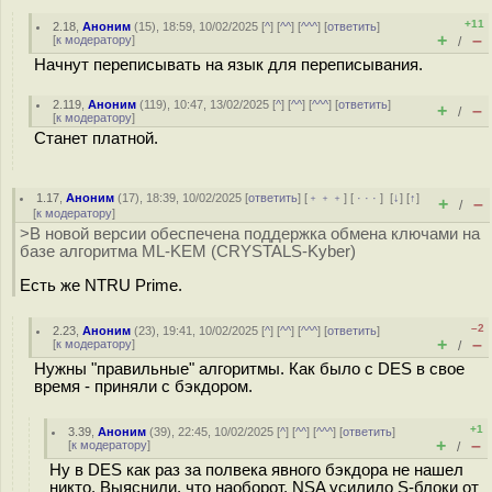
+11
2.18
,
Аноним
(
15
), 18:59, 10/02/2025 [
^
] [
^^
] [
^^^
] [
ответить
]
+
–
[
к модератору
]
/
Начнут переписывать на язык для переписывания.
2.119
,
Аноним
(
119
), 10:47, 13/02/2025 [
^
] [
^^
] [
^^^
] [
ответить
]
+
–
/
[
к модератору
]
Станет платной.
1.17
,
Аноним
(
17
), 18:39, 10/02/2025 [
ответить
] [
﹢﹢﹢
] [
· · ·
]
[
↓
] [
↑
]
+
–
/
[
к модератору
]
>В новой версии обеспечена поддержка обмена ключами на
базе алгоритма ML-KEM (CRYSTALS-Kyber)
Есть же NTRU Prime.
–2
2.23
,
Аноним
(
23
), 19:41, 10/02/2025 [
^
] [
^^
] [
^^^
] [
ответить
]
+
–
[
к модератору
]
/
Нужны "правильные" алгоритмы. Как было с DES в свое
время - приняли с бэкдором.
+1
3.39
,
Аноним
(
39
), 22:45, 10/02/2025 [
^
] [
^^
] [
^^^
] [
ответить
]
+
–
[
к модератору
]
/
Ну в DES как раз за полвека явного бэкдора не нашел
никто. Выяснили, что наоборот, NSA усилило S-блоки от