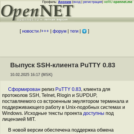
Профиль:
Аноним
(
вход
|
регистрация
)
неRU
opennet.me
[
новости
/
+++
|
форум
|
теги
|
]
Выпуск SSH-клиента PuTTY 0.83
10.02.2025 16:17 (MSK)
Сформирован
релиз
PuTTY 0.83
, клиента для
протоколов SSH, Telnet, Rlogin и SUPDUP,
поставляемого со встроенным эмулятором терминала и
поддерживающего работу в Unix-подобных системах и
Windows. Исходные тексты проекта
доступны
под
лицензией MIT.
В новой версии обеспечена поддержка обмена