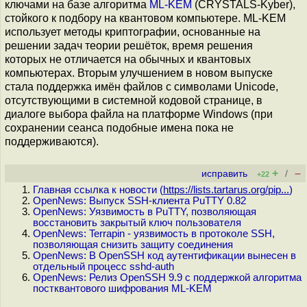
ключами на базе алгоритма
ML-KEM
(CRYSTALS-Kyber),
стойкого к подбору на квантовом компьютере. ML-KEM
использует методы криптографии, основанные на
решении задач теории решёток, время решения
которых не отличается на обычных и квантовых
компьютерах. Вторым улучшением в новом выпуске
стала поддержка имён файлов с символами Unicode,
отсутствующими в системной кодовой странице, в
диалоге выбора файла на платформе Windows (при
сохранении сеанса подобные имена пока не
поддерживаются).
+
–
исправить
/
+22
Главная ссылка к новости (
https://lists.tartarus.org/pip...
)
OpenNews: Выпуск SSH-клиента PuTTY 0.82
OpenNews: Уязвимость в PuTTY, позволяющая
восстановить закрытый ключ пользователя
OpenNews: Terrapin - уязвимость в протоколе SSH,
позволяющая снизить защиту соединения
OpenNews: В OpenSSH код аутентификации вынесен в
отдельный процесс sshd-auth
OpenNews: Релиз OpenSSH 9.9 с поддержкой алгоритма
постквантового шифрования ML-KEM