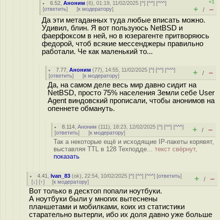
+1
6.52
,
Аноним
(
6
), 01:19, 11/02/2025 [
^
] [
^^
] [
^^^
]
+
–
[
ответить
]
[
к модератору
]
/
Да эти метаданных туда любые вписать можно.
Удивил, блин. Я вот пользуюсь NetBSD и
фаерфоксом в ней, но в юзерагенте притворяюсь
федорой, чтоб всякие мессенджеры правильно
работали. Че как маленький то...
7.77
,
Аноним
(
77
), 14:55, 11/02/2025 [
^
] [
^^
] [
^^^
]
+
–
/
[
ответить
]
[
к модератору
]
Да, на самом деле весь мир давно сидит на
NetBSD, просто 75% населения Земли себе User
Agent виндовский прописали, чтобы анонимов на
опеннете обмануть.
8.114
,
Аноним
(
111
), 18:23, 12/02/2025 [
^
] [
^^
] [
^^^
]
+
–
/
[
ответить
]
[
к модератору
]
Так а некоторые ещё и исходящие IP-пакеты корявят,
выставляя TTL в 128 Техподде...
текст свёрнут,
показать
4.41
,
Ivan_83
(
ok
), 22:54, 10/02/2025 [
^
] [
^^
] [
^^^
] [
ответить
]
+
–
/
[
↓
] [
↑
] [
к модератору
]
Вот только в десктоп попали ноутбуки.
А ноутбуки были у многих вытеснены
планшетами и мобилками, коих из статистики
старательно вытерли, ибо их доля давно уже больше