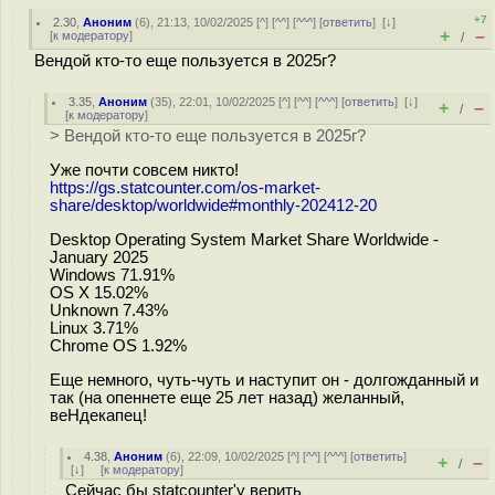
+7
2.30
,
Аноним
(
6
), 21:13, 10/02/2025 [
^
] [
^^
] [
^^^
] [
ответить
]
[
↓
]
+
–
[
к модератору
]
/
Вендой кто-то еще пользуется в 2025г?
3.35
,
Аноним
(
35
), 22:01, 10/02/2025 [
^
] [
^^
] [
^^^
] [
ответить
]
[
↓
]
+
–
/
[
к модератору
]
> Вендой кто-то еще пользуется в 2025г?
Уже почти совсем никто!
https://gs.statcounter.com/os-market-
share/desktop/worldwide#monthly-202412-20
Desktop Operating System Market Share Worldwide -
January 2025
Windows 71.91%
OS X 15.02%
Unknown 7.43%
Linux 3.71%
Chrome OS 1.92%
Еще немного, чуть-чуть и наступит он - долгожданный и
так (на опеннете еще 25 лет назад) желанный,
веHдекапец!
4.38
,
Аноним
(
6
), 22:09, 10/02/2025 [
^
] [
^^
] [
^^^
] [
ответить
]
+
–
/
[
↓
] [
к модератору
]
Сейчас бы statcounter'у верить