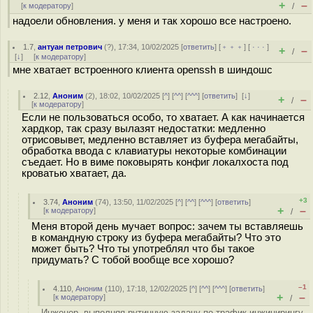
+
–
[
к модератору
]
/
надоели обновления. у меня и так хорошо все настроено.
1.7
,
антуан петрович
(
?
), 17:34, 10/02/2025 [
ответить
] [
﹢﹢﹢
] [
· · ·
]
+
–
/
[
↓
] [
к модератору
]
мне хватает встроенного клиента openssh в шиндошс
2.12
,
Аноним
(
2
), 18:02, 10/02/2025 [
^
] [
^^
] [
^^^
] [
ответить
]
[
↓
]
+
–
/
[
к модератору
]
Если не пользоваться особо, то хватает. А как начинается
хардкор, так сразу вылазят недостатки: медленно
отрисовывет, медленно вставляет из буфера мегабайты,
обработка ввода с клавиатуры некоторые комбинации
съедает. Но в виме поковырять конфиг локалхоста под
кроватью хватает, да.
+3
3.74
,
Аноним
(
74
), 13:50, 11/02/2025 [
^
] [
^^
] [
^^^
] [
ответить
]
+
–
[
к модератору
]
/
Меня второй день мучает вопрос: зачем ты вставляешь
в командную строку из буфера мегабайты? Что это
может быть? Что ты употреблял что бы такое
придумать? С тобой вообще все хорошо?
–1
4.110
,
Аноним
(
110
), 17:18, 12/02/2025 [
^
] [
^^
] [
^^^
] [
ответить
]
+
–
[
к модератору
]
/
Инженер, выполняя рутинную задачу по трафик инжинирингу,