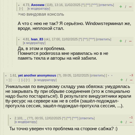
4.73
,
Аноним
(
118
), 13:16, 11/02/2025 [
^
] [
^^
] [
^^^
] [
ответить
]
+
–
/
[
↑
] [
к модератору
]
>но виндовая консоль
А что с нею не так? Я серьёзно. Windowsтерминал же,
вроде, неплохой стал.
4.81
,
Ivan_83
(
ok
), 17:00, 11/02/2025 [
^
] [
^^
] [
^^^
] [
ответить
]
+
–
/
[
к модератору
]
Да, в этом и проблема.
Помнится poderossa мне нравилась но в не
память текла и авторы на ней забили.
1.61
,
yet another anonymous
(
?
), 09:05, 11/02/2025 [
ответить
] [
﹢﹢
–3
+
–
﹢
] [
· · ·
]
[
↓
] [
↑
] [
к модератору
]
/
Уникальная по виндовому складу ума обвязка: умудрялась
не закрывать tty при обрыве соединения (это ж специально
надо было постараться!). В результате виндузятники жрали
tty-ресурс на сервере как не в себя (зашёл-подождал-
протухла сессия, зашёл-подождал-протухла сессия, ...).
–1
2.101
,
_
(
??
), 00:55, 12/02/2025 [
^
] [
^^
] [
^^^
] [
ответить
]
+
–
[
к модератору
]
/
Ты точно уверен что проблема на стороне сабжа? :)