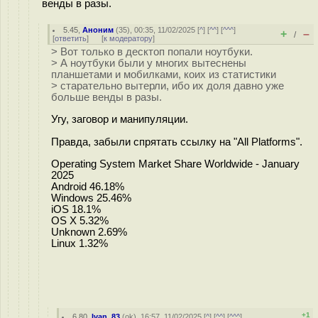
венды в разы.
5.45
,
Аноним
(
35
), 00:35, 11/02/2025 [
^
] [
^^
] [
^^^
]
+
–
/
[
ответить
]
[
к модератору
]
> Вот только в десктоп попали ноутбуки.
> А ноутбуки были у многих вытеснены
планшетами и мобилками, коих из статистики
> старательно вытерли, ибо их доля давно уже
больше венды в разы.
Угу, заговор и манипуляции.
Правда, забыли спрятать ссылку на "All Platforms".
Operating System Market Share Worldwide - January
2025
Android 46.18%
Windows 25.46%
iOS 18.1%
OS X 5.32%
Unknown 2.69%
Linux 1.32%
+1
6.80
,
Ivan_83
(
ok
), 16:57, 11/02/2025 [
^
] [
^^
] [
^^^
]