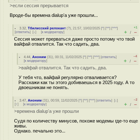
>если сессия прерывается
Вроде-бы времена dialup'a уже прошли...
+1
3.32
,
Тбилисский релокант
(
?
), 21:57, 10/02/2025 [
^
] [
^^
] [
^^^
]
+
–
[
ответить
]
[
↓
] [
к модератору
]
/
Сессия может прерваться даже просто потому что твой
вайфай отвалится. Так что садить, два.
–4
4.44
,
Аноним
(
31
), 00:31, 11/02/2025 [
^
] [
^^
] [
^^^
] [
ответить
]
+
–
[
к модератору
]
/
>вайфай отвалится. Так что садить, два.
У тебя что, вайфай регулярно отваливается?
Расскажи как ты этого добиваешься в 2025 году. А то
двоешникам не понять.
–2
3.47
,
Аноним
(
31
), 00:59, 11/02/2025 [
^
] [
^^
] [
^^^
] [
ответить
]
[
↓
]
+
–
[
↑
] [
к модератору
]
/
>времена dialup'a уже прошли
Судя по количеству минусов, похоже модемы где-то еще
живы.
Однако. печально это...