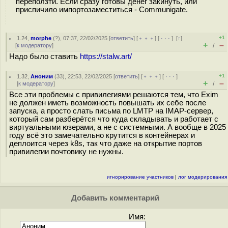
переползти. Если сразу готовы денег закинуть, или
приспичило импортозаместиться - Communigate.
+1
1.24
,
morphe
(
?
), 07:37, 22/02/2025 [
ответить
] [
﹢﹢﹢
] [
· · ·
]
[
↑
]
+
–
[
к модератору
]
/
Надо было ставить
https://stalw.art/
+1
1.32
,
Аноним
(
33
), 22:53, 22/02/2025 [
ответить
] [
﹢﹢﹢
] [
· · ·
]
+
–
[
к модератору
]
/
Все эти проблемы с привилегиями решаются тем, что Exim
не должен иметь возможность повышать их себе после
запуска, а просто слать письма по LMTP на IMAP-сервер,
который сам разберётся что куда складывать и работает с
виртуальными юзерами, а не с системными. А вообще в 2025
году всё это замечательно крутится в контейнерах и
деплоится через k8s, так что даже на открытие портов
привилегии почтовику не нужны.
игнорирование участников
|
лог модерирования
Добавить комментарий
Имя: