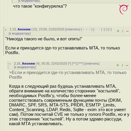
[
к модератору
]
что такое "конфигурялка"?
1.13
,
Аноним
(
13
), 23:09, 21/02/2025 [
ответить
] [
﹢﹢﹢
] [
· · ·
]
[
↓
] [
↑
]
+
–
/
[
к модератору
]
"Никогда такого не было, и вот опять!"
Если и приходится где-то устанавливать MTA, то только
Postfix.
2.16
,
Аноним
(
4
), 00:35, 22/02/2025 [
^
] [
^^
] [
^^^
] [
ответить
]
+
–
/
[
к модератору
]
>Если и приходится где-то устанавливать MTA, то только
Postfix
Когда в следующий раз будешь устанавливать МТА,
обрати внимание на количество сторонних "костылей",
необходимых Postfix'у, чтобы более-менее
соответствовать современным функциям почты (DKIM,
DMARC, SPF, SRS, MTA-STS, PRDR, ESMTP_Limits,
Content_Scanning, LDAP, Redis, Sqlite - exim это все умеет
сам). Потом посчитай CVE не только у голого Postfix, но и у
этих сторонних "костылей". Ну а потом здраво рассуди,
какой МТА устанавливать.