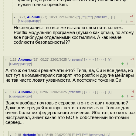
нужен только opendkim.
–1
3.27
,
Аноним
(
27
), 10:21, 22/02/2025 [
^
] [
^^
] [
^^^
] [
ответить
]
[
↑
]
+
–
[
к модератору
]
/
Неспециалист, но все же вставлю свои пять копеек.
Postfix модульная программа (думаю как qmail), по этому
все приблуды отдельными костылями. А как иначе
соблюсти безопасность!??
–1
1.15
,
Аноним
(
15
), 00:27, 22/02/2025 [
ответить
] [
﹢﹢﹢
] [
· · ·
]
[
↑
]
+
–
[
к модератору
]
/
А что ж он такой решетчатый-то? Типа, да, Си и все дела, но
вот тут в комментариях говорят, что postfix и другие мейлеры
не так часто ловят уязвимости. А постфикс тоже на Си
–6
1.17
,
Аноним
(
17
), 02:07, 22/02/2025 [
ответить
] [
﹢﹢﹢
] [
· · ·
]
[
↓
]
+
–
[
к модератору
]
/
Зачем вообще почтовые сервера кто-то ставит локально?
Даже для средней конторы нет в этом смысла. Только для
очень больших федерального значения. Ибо тот, кто хоть раз
настраивал, знает какая это БОЛЬ собственный почтовый
сервер...
+2
2.18
,
derfenix
(
ok
), 03:49, 22/02/2025 [
^
] [
^^
] [
^^^
] [
ответить
]
[
↓
]