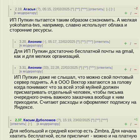
–2
2.19
,
Агасья
(
?
), 05:15, 22/02/2025 [
^
] [
^^
] [
^^^
] [
ответить
]
[
↓
] [
↑
]
+
–
[
к модератору
]
/
ИП Пупкин пытается таким образом сэкономить. А мелкая
yokohama-tws, например, славно использует облака и
сторонние ресурсы.
3.20
,
Аноним
(
-
), 05:17, 22/02/2025 [
^
] [
^^
] [
^^^
] [
ответить
]
+
–
/
[
к модератору
]
Для ИП Пупкин достаточно бесплатной почты на gmail,
как и для мелких организаций.
3.31
,
Аноним
(
33
), 22:28, 22/02/2025 [
^
] [
^^
] [
^^^
] [
ответить
]
+
–
/
[
к модератору
]
ИП Пупкин даже не слышал, что можно свой почтовый
сервер поднять. А в ООО Вектор хватаются за голову
когда понимают что за всей этой муйней должен
присматривать отдельный человек, чтобы письма
очередного очень важного заказчика вообще к ним
приходили. Считают расходы и оформляют подписку на
Яндексе.
+1
2.37
,
Касым Дуболомов
(
?
), 15:19, 23/02/2025 [
^
] [
^^
] [
^^^
]
+
–
[
ответить
]
[
↑
] [
к модератору
]
/
Для небольшой и средней контор есть Zimbra. Для начала
хватить бесплатной, если приспичит - можно и на платную