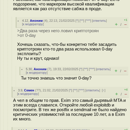
подозрение, что маркером высокой квалификации
является как раз отсутствие сабжа в проде.
+1
4.12
,
Аноним
(
4
), 22:13, 21/02/2025 [
^
] [
^^
] [
^^^
] [
ответить
]
+
–
[
к модератору
]
/
>Два раза через него ловил криптотроян
>от 0-day
Хочешь сказать, что-бы конкретно тебе засадить
криптотроян кто-то два раза использовал 0-day
эксплоиты?
Ну ты и крут, однако!
5.30
,
Аноним
(
7
), 19:33, 22/02/2025 [
^
] [
^^
] [
^^^
] [
ответить
]
+
–
/
[
к модератору
]
Ты точно знаешь что значит 0-day?
+4
3.9
,
Семен
(
??
), 21:02, 21/02/2025 [
^
] [
^^
] [
^^^
] [
ответить
]
[
↑
]
+
–
[
к модератору
]
/
А чел в общем то прав. Exim это самый дырявый MTA и
этим всегда славился. Откройте любой exploitdb и
посмотрите. В тех же postfix и sendmail не было найдено
критических уязвимостей за последние 10 лет, а в Exim
их много.
+4