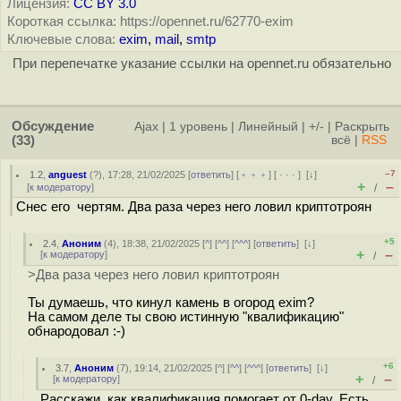
Лицензия:
CC BY 3.0
Короткая ссылка: https://opennet.ru/62770-exim
Ключевые слова:
exim
,
mail
,
smtp
При перепечатке указание ссылки на opennet.ru обязательно
Обсуждение
Ajax
|
1 уровень
|
Линейный
|
+/-
|
Раскрыть
(33)
всё
|
RSS
–7
1.2
,
anguest
(
?
), 17:28, 21/02/2025 [
ответить
] [
﹢﹢﹢
] [
· · ·
]
[
↓
]
+
–
[
к модератору
]
/
Снес его чертям. Два раза через него ловил криптотроян
+5
2.4
,
Аноним
(
4
), 18:38, 21/02/2025 [
^
] [
^^
] [
^^^
] [
ответить
]
[
↓
]
+
–
[
к модератору
]
/
>Два раза через него ловил криптотроян
Ты думаешь, что кинул камень в огород exim?
На самом деле ты свою истинную "квалификацию"
обнародовал :-)
+6
3.7
,
Аноним
(
7
), 19:14, 21/02/2025 [
^
] [
^^
] [
^^^
] [
ответить
]
[
↓
]
+
–
[
к модератору
]
/
Расскажи, как квалификация помогает от 0-day. Есть