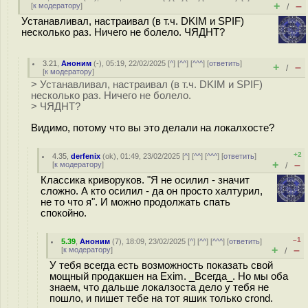
+
–
[
к модератору
]
/
Устанавливал, настраивал (в т.ч. DKIM и SPIF)
несколько раз. Ничего не болело. ЧЯДНТ?
3.21
,
Аноним
(
-
), 05:19, 22/02/2025 [
^
] [
^^
] [
^^^
] [
ответить
]
+
–
/
[
к модератору
]
> Устанавливал, настраивал (в т.ч. DKIM и SPIF)
несколько раз. Ничего не болело.
> ЧЯДНТ?
Видимо, потому что вы это делали на локалхосте?
+2
4.35
,
derfenix
(
ok
), 01:49, 23/02/2025 [
^
] [
^^
] [
^^^
] [
ответить
]
+
–
[
к модератору
]
/
Классика криворуков. "Я не осилил - значит
сложно. А кто осилил - да он просто халтурил,
не то что я". И можно продолжать спать
спокойно.
–1
5.39
,
Аноним
(
7
), 18:09, 23/02/2025 [
^
] [
^^
] [
^^^
] [
ответить
]
+
–
[
к модератору
]
/
У тебя всегда есть возможность показать свой
мощный продакшен на Exim. _Всегда_. Но мы оба
знаем, что дальше локалзоста дело у тебя не
пошло, и пишет тебе на тот яшик только crond.