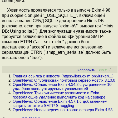
сообщений.
Уязвимость проявляется только в выпуске Exim 4.98
при сборке с опцией "_USE_SQLITE_", включающей
использование СУБД SQLite для хранения Hints DB
(включено, если при запуске "exim -bV" выводится "Hints
DB: Using sqlite3"). Для эксплуатации уязвимости также
требуется включение в файле конфигурации SMTP-
команды ETRN ("acl_smtp_etrn" должно быть
выставлено в "accept") и включение использования
сериализации ETRN ("smtp_etrn_serialize" должно быть
выставлено в "true").
+
–
исправить
/
+13
Главная ссылка к новости (
https://lists.exim.org/lurker/...
)
OpenNews: Опубликован почтовый сервер Postfix 3.10.0
OpenNews: Обновление Exim 4.94.2 с устранением 10
удалённо эксплуатируемых уязвимостей
OpenNews: Три критические уязвимости в Exim,
позволяющие удалённо выполнить код на сервере
OpenNews: Обновление Exim 4.97.1 с добавлением
защиты от атаки SMTP Smuggling
OpenNews: Новая версия почтового сервера Exim 4.98