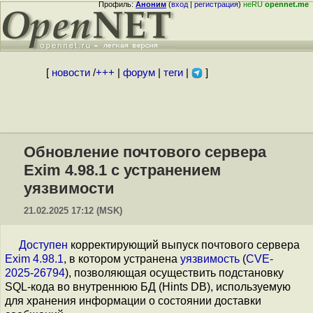
Профиль:
Аноним
(
вход
|
регистрация
)
неRU
opennet.me
[
новости
/
+++
|
форум
|
теги
|
]
Обновление почтового сервера
Exim 4.98.1 с устранением
уязвимости
21.02.2025 17:12 (MSK)
Доступен
корректирующий выпуск почтового сервера
Exim 4.98.1
, в котором устранена
уязвимость
(
CVE-
2025-26794
), позволяющая осуществить подстановку
SQL-кода во внутреннюю БД (Hints DB), используемую
для хранения информации о состоянии доставки