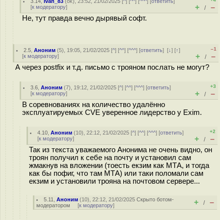
3.14
,
Ivan_83
(
ok
), 23:52, 21/02/2025 [
^
] [
^^
] [
^^^
] [
ответить
]
+
–
[
к модератору
]
/
Не, тут правда вечно дырявый софт.
–1
2.5
,
Аноним
(
5
), 19:05, 21/02/2025 [
^
] [
^^
] [
^^^
] [
ответить
]
[
↓
] [
↑
]
+
–
[
к модератору
]
/
А через postfix и т.д. письмо с трояном послать не могут?
+3
3.6
,
Аноним
(
7
), 19:12, 21/02/2025 [
^
] [
^^
] [
^^^
] [
ответить
]
+
–
[
к модератору
]
/
В соревнованиях на количество удалённо
эксплуатируемых CVE уверенное лидерство у Exim.
+2
4.10
,
Аноним
(
10
), 22:12, 21/02/2025 [
^
] [
^^
] [
^^^
] [
ответить
]
+
–
[
к модератору
]
/
Так из текста уважаемого Анонима не очень видно, он
троян получил к себе на почту и установил сам
жмакнув на вложении (тоесть екзим как МТА, и тогда
как бы пофиг, что там МТА) или таки поломали сам
екзим и установили трояна на почтовом сервере...
5.11
,
Аноним
(
10
), 22:12, 21/02/2025
Скрыто ботом-
+
–
/
модератором
[
к модератору
]