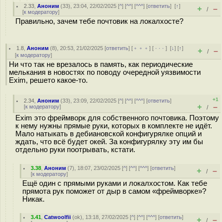
2.33
,
Аноним
(
33
), 23:04, 22/02/2025 [
^
] [
^^
] [
^^^
] [
ответить
]
[
↑
]
+
–
/
[
к модератору
]
Правильно, зачем тебе почтовик на локалхосте?
1.8
,
Аноним
(
8
), 20:53, 21/02/2025 [
ответить
] [
﹢﹢﹢
] [
· · ·
]
[
↓
] [
↑
]
+
–
/
[
к модератору
]
Ни что так не врезалось в память, как периодические
мелькания в новостях по поводу очередной уязвимости
Exim, peшeтo какое-то.
+1
2.34
,
Аноним
(
33
), 23:09, 22/02/2025 [
^
] [
^^
] [
^^^
] [
ответить
]
+
–
[
к модератору
]
/
Exim это фреймворк для собственного почтовика. Поэтому
к нему нужны прямые руки, которых в комплекте не идёт.
Мало натыкать в дебиановской конфигурялке опций и
ждать, что всё будет окей. За конфигурялку эту им бы
отдельно руки поотрывать, кстати.
3.38
,
Аноним
(
7
), 18:07, 23/02/2025 [
^
] [
^^
] [
^^^
] [
ответить
]
+
–
/
[
к модератору
]
Ещё один с прямыми руками и локалхостом. Как тебе
прямота рук поможет от дыр в самом «фреймворке»?
Никак.
3.41
,
Catwoolfii
(
ok
), 13:18, 27/02/2025 [
^
] [
^^
] [
^^^
] [
ответить
]
+
–
/