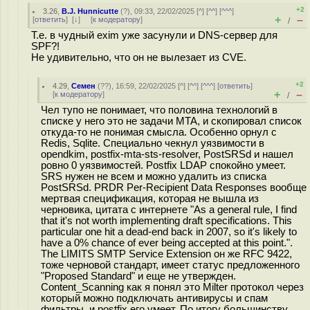
+2
3.26
,
B.J. Hunnicutte
(
?
), 09:33, 22/02/2025 [
^
] [
^^
] [
^^^
]
+
–
[
ответить
]
[
↓
] [
к модератору
]
/
Т.е. в чудный exim уже засунули и DNS-сервер для
SPF?!
Не удивительно, что он не вылезает из CVE.
+2
4.29
,
Семен
(
??
), 16:59, 22/02/2025 [
^
] [
^^
] [
^^^
] [
ответить
]
+
–
[
к модератору
]
/
Чел тупо не понимает, что половина технологий в
списке у него это не задачи MTA, и скопировал список
откуда-то не понимая смысла. Особенно орнул с
Redis, Sqlite. Специально чекнул уязвимости в
opendkim, postfix-mta-sts-resolver, PostSRSd и нашел
ровно 0 уязвимостей. Postfix LDAP спокойно умеет.
SRS нужен не всем и можно удалить из списка
PostSRSd. PRDR Per-Recipient Data Responses вообще
мертвая спецификация, которая не вышла из
черновика, цитата с интернете "As a general rule, I find
that it's not worth implementing draft specifications. This
particular one hit a dead-end back in 2007, so it's likely to
have a 0% chance of ever being accepted at this point.".
The LIMITS SMTP Service Extension он же RFC 9422,
тоже черновой стандарт, имеет статус предложенного
"Proposed Standard" и еще не утвержден.
Content_Scanning как я понял это Milter протокол через
который можно подключать антивирусы и спам
фильтры, и postfix его умеет. По итогу большинству