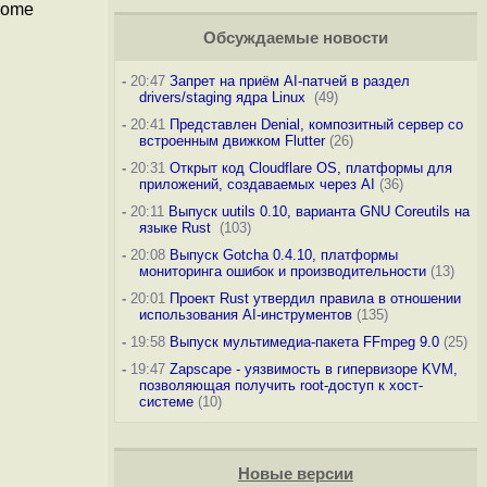
Home
Обсуждаемые новости
-
20:47
Запрет на приём AI-патчей в раздел
drivers/staging ядра Linux
(49)
-
20:41
Представлен Denial, композитный сервер со
встроенным движком Flutter
(26)
-
20:31
Открыт код Cloudflare OS, платформы для
приложений, создаваемых через AI
(36)
-
20:11
Выпуск uutils 0.10, варианта GNU Coreutils на
языке Rust
(103)
-
20:08
Выпуск Gotcha 0.4.10, платформы
мониторинга ошибок и производительности
(13)
-
20:01
Проект Rust утвердил правила в отношении
использования AI-инструментов
(135)
-
19:58
Выпуск мультимедиа-пакета FFmpeg 9.0
(25)
-
19:47
Zapscape - уязвимость в гипервизоре KVM,
позволяющая получить root-доступ к хост-
системе
(10)
Новые версии