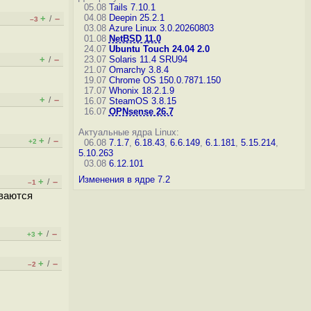
05.08
Tails 7.10.1
04.08
Deepin 25.2.1
+
–
/
–3
03.08
Azure Linux 3.0.20260803
01.08
NetBSD 11.0
24.07
Ubuntu Touch 24.04 2.0
+
–
23.07
Solaris 11.4 SRU94
/
21.07
Omarchy 3.8.4
19.07
Chrome OS 150.0.7871.150
17.07
Whonix 18.2.1.9
+
–
/
16.07
SteamOS 3.8.15
16.07
OPNsense 26.7
Актуальные ядра Linux:
+
–
/
+2
06.08
7.1.7
,
6.18.43
,
6.6.149
,
6.1.181
,
5.15.214
,
5.10.263
03.08
6.12.101
Изменения в ядре 7.2
+
–
/
–1
ываются
+
–
/
+3
+
–
/
–2