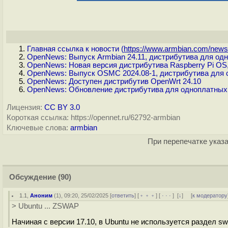
Главная ссылка к новости (
https://www.armbian.com/newsfl
OpenNews: Выпуск Armbian 24.11, дистрибутива для од
OpenNews: Новая версия дистрибутива Raspberry Pi OS
OpenNews: Выпуск OSMC 2024.08-1, дистрибутива для с
OpenNews: Доступен дистрибутив OpenWrt 24.10
OpenNews: Обновление дистрибутива для одноплатных П
Лицензия:
CC BY 3.0
Короткая ссылка: https://opennet.ru/62792-armbian
Ключевые слова:
armbian
При перепечатке указа
Обсуждение
(90)
1.1
,
Аноним
(
1
), 09:20, 25/02/2025 [
ответить
] [
﹢﹢﹢
] [
· · ·
]
[
↓
] [
к модератору
> Ubuntu ... ZSWAP
Начиная с версии 17.10, в Ubuntu не используется раздел s