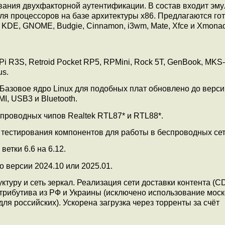
вания двухфакторной аутентификации. В состав входит эму
ля процессоров на базе архитектуры x86. Предлагаются го
 KDE, GNOME, Budgie, Cinnamon, i3wm, Mate, Xfce и Xmonad
i R3S, Retroid Pocket RP5, RPMini, Rock 5T, GenBook, MKS-
us.
Базовое ядро Linux для подобных плат обновлено до версии
I, USB3 и Bluetooth.
роводных чипов Realtek RTL87* и RTL88*.
 тестирования компонентов для работы в беспроводных сет
етки 6.6 на 6.12.
о версии 2024.10 или 2025.01.
уру и сеть зеркал. Реализация сети доставки контента (C
стрибутива из РФ и Украины (исключено использование моск
для российских). Ускорена загрузка через торренты за счёт