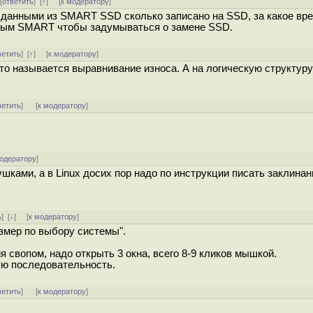
 [
ответить
]
[
↑
] [
к модератору
]
 данными из SMART SSD сколько записано на SSD, за какое вре
нным SMART чтобы задумываться о замене SSD.
ветить
]
[
↑
] [
к модератору
]
это называется выравнивание износа. А на логическую структур
ветить
]
[
к модератору
]
модератору
]
ками, а в Linux досих пор надо по инструкции писать заклинан
ь
]
[
↓
] [
к модератору
]
змер по выбору системы".
 свопом, надо открыть 3 окна, всего 8-9 кликов мышкой.
ую последовательность.
ветить
]
[
к модератору
]