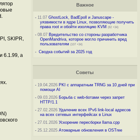
лятор
Важное
товые
.
-
11.07
GhostLock, BadEpoll и Januscape -
уязвимости в ядре Linux, позволяющие получить
права root и обойти изоляцию KVM
(82 +34)
-
08.07
Вредительство со стороны разработчика
PI, SKIPR,
OpenMandriva, которое могло причинить вред
пользователям
(107 +34)
-
Сводка событий за 2025 год
 6.1.99, а
Советы
ях.
-
19.04.2026
PKI с аппаратным TRNG за 10 дней при
помощи AI
-
09.03.2026
Борьба с web-ботами через запрет
HTTP/1.1
-
27.02.2026
Удаление всех IPv6 link-local адресов
DN)
на всех сетевых интерфейсах в Linux
овского
-
27.01.2026
Ускорение пересборки llama.cpp
-
25.12.2025
Атомарные обновления в OSTree