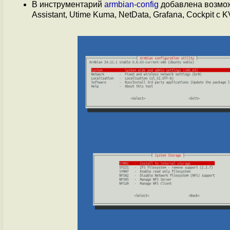
В инструментарий
armbian-config
добавлена возмож
Assistant, Utime Kuma, NetData, Grafana, Cockpit с 