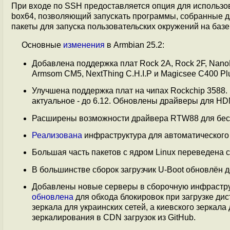
При входе по SSH предоставляется опция для использо
box64, позволяющий запускать программы, собранные д
пакеты для запуска пользовательских окружений на базе
Основные
изменения
в Armbian 25.2:
Добавлена поддержка плат Rock 2A, Rock 2F, NanoP
Armsom CM5, NextThing C.H.I.P и Magicsee C400 Pl
Улучшена поддержка плат на чипах Rockchip 3588. 
актуальное - до 6.12. Обновлены драйверы для HDM
Расширены возможности драйвера RTW88 для бесп
Реализована
инфраструктура для автоматического
Большая часть пакетов с ядром Linux переведена c в
В большинстве сборок загрузчик U-Boot обновлён д
Добавлены новые серверы в сборочную инфраструкт
обновлена
для обхода блокировок при загрузке ди
зеркала для украинских сетей, а киевского зеркала 
зеркалирования в CDN загрузок из GitHub.