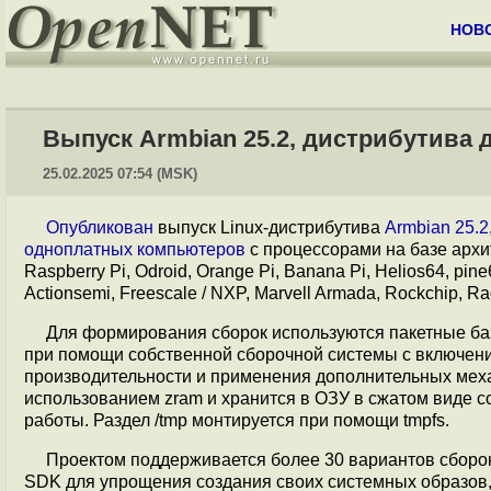
НОВ
Выпуск Armbian 25.2, дистрибутива
25.02.2025 07:54 (MSK)
Опубликован
выпуск Linux-дистрибутива
Armbian 25.2
одноплатных компьютеров
с процессорами на базе арх
Raspberry Pi, Odroid, Orange Pi, Banana Pi, Helios64, pin
Actionsemi, Freescale / NXP, Marvell Armada, Rockchip, 
Для формирования сборок используются пакетные баз
при помощи собственной сборочной системы с включен
производительности и применения дополнительных механ
использованием zram и хранится в ОЗУ в сжатом виде с
работы. Раздел /tmp монтируется при помощи tmpfs.
Проектом поддерживается более 30 вариантов сборо
SDK для упрощения создания своих системных образов, 