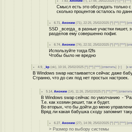
7.93
,
Аноним
(
-
), 17:56, 26/02/2025 [
^
] [
^^
] [
^^^
]
Смысл есть это обсуждать только с
сколько процентов осталось по да
6.71
,
Аноним
(
71
), 22:25, 25/02/2025 [
^
] [
^^
] [
^^^
] [
от
SSD _всегда_ в разные участки пишет, 
разделов ему совершенно пофиг.
6.74
,
Аноним
(
74
), 22:32, 25/02/2025 [
^
] [
^^
] [
^^^
] [
от
Используйте тогда f2fs
Чтобы было не вредно
4.9
,
_kp
(
ok
), 10:16, 25/02/2025 [
^
] [
^^
] [
^^^
] [
ответить
]
[
↑
] [
к 
В Windows swap настаивается сейчас даже бабуш
Странно, что до сих под нет простых настроек.
5.14
,
Аноним
(
14
), 11:26, 25/02/2025 [
^
] [
^^
] [
^^^
] [
ответит
В Windows swap сейчас по умолчанию - "Ра
Т.е. как хозяин решит, так и будет.
Во вторых, что бы дойти до меню управления
Вряд ли какая бабушка сходу запомнит так
6.27
,
Аноним
(
27
), 14:39, 25/02/2025 [
^
] [
^^
] [
^^^
] [
от
> Размер по выбору системы