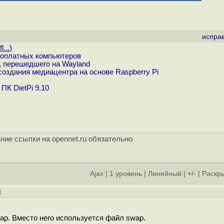
испра
...
)
ноплатных компьютеров
, перешедшего на Wayland
оздания медиацентра на основе Raspberry Pi
К DietPi 9.10
ние ссылки на opennet.ru обязательно
Ajax
|
1 уровень
|
Линейный
|
+/-
|
Раскры
]
wap. Вместо него используется файл swap.