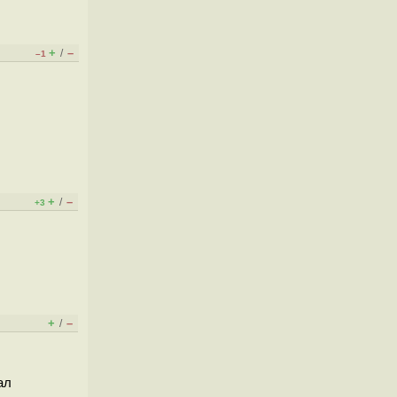
+
–
/
–1
+
–
/
+3
+
–
/
ал