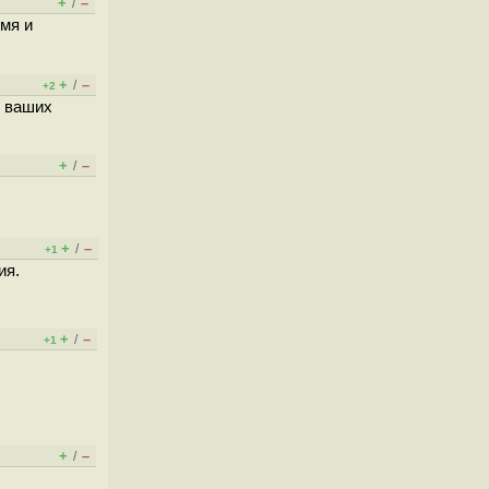
+
–
/
мя и
+
–
/
+2
у ваших
+
–
/
+
–
/
+1
ия.
+
–
/
+1
+
–
/