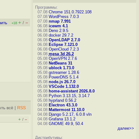
Программы:
07.08
Chrome 151.0.7922.108
07.08
WordPress 7.0.3
07.08
nmap 7.991
+
–
вить
/
+18
06.08
icewm 4.1
06.08
Deno 2.9.5
06.08
docker 29.7.2
06.08
OpenLDAP 2.7.0
06.08
Eclipse 7.121.0
06.08
OpenCloud 7.2.3
06.08
mesa 3d 26.2
05.08
OpenVPN 2.7.6
05.08
NetBeans 31
05.08
ublock 1.73.0
05.08
gstreamer 1.28.6
05.08
PowerDNS 5.1.4
05.08
node.js 26.7.0
05.08
VSCode 1.132.0
05.08
home-assistant 2026.8.0
05.08
Python 3.13.15, 3.14.7
05.08
hyprland 0.56.2
04.08
Electron 43.3.0
ть всё
|
RSS
04.08
Mattermost 11.10.0
04.08
Django 5.2.17, 6.0.8
vln
04.08
Grafana 13.1.2
+
–
/
04.08
GNOME 49.9, 50.4
далее>>
Дистрибутивы: