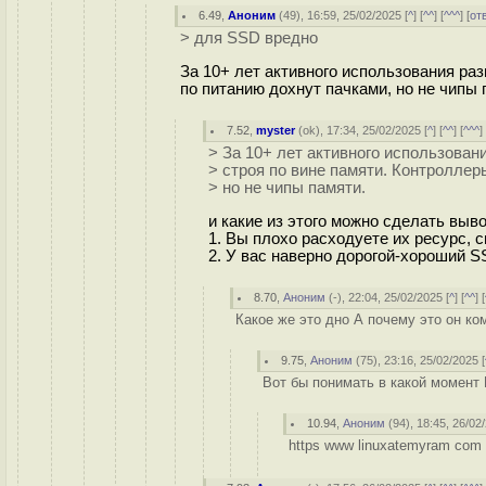
6.49
,
Аноним
(
49
), 16:59, 25/02/2025 [
^
] [
^^
] [
^^^
] [
от
> для SSD вредно
За 10+ лет активного использования раз
по питанию дохнут пачками, но не чипы 
7.52
,
myster
(
ok
), 17:34, 25/02/2025 [
^
] [
^^
] [
^^^
]
> За 10+ лет активного использован
> строя по вине памяти. Контроллер
> но не чипы памяти.
и какие из этого можно сделать выв
1. Вы плохо расходуете их ресурс, с
2. У вас наверно дорогой-хороший S
8.70
,
Аноним
(
-
), 22:04, 25/02/2025 [
^
] [
^^
] [
Какое же это дно А почему это он ко
9.75
,
Аноним
(
75
), 23:16, 25/02/2025 [
Вот бы понимать в какой момент
10.94
,
Аноним
(
94
), 18:45, 26/02
https www linuxatemyram com 