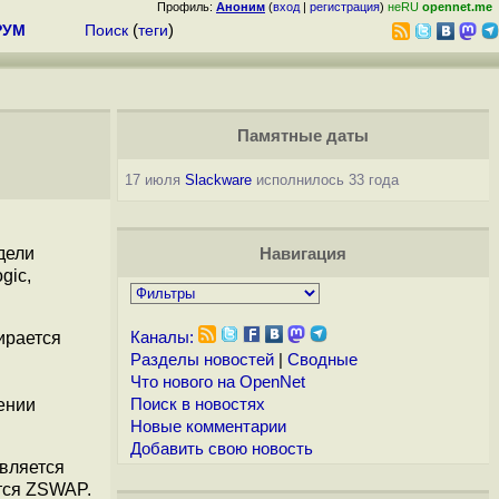
Профиль:
Аноним
(
вход
|
регистрация
)
неRU
opennet.me
РУМ
Поиск
(
теги
)
Памятные даты
17 июля
Slackware
исполнилось 33 года
дели
Навигация
gic,
ирается
Каналы:
Разделы новостей
|
Сводные
Что нового на OpenNet
ении
Поиск в новостях
Новые комментарии
Добавить свою новость
вляется
ется ZSWAP.