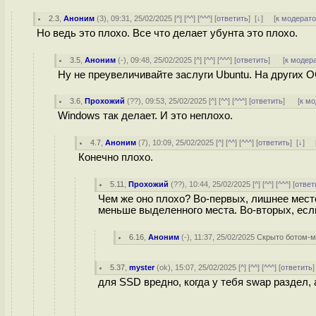
2.3
,
Аноним
(
3
), 09:31, 25/02/2025 [
^
] [
^^
] [
^^^
] [
ответить
]
[
↓
] [
к модерат
Но ведь это плохо. Все что делает убунта это плохо.
3.5
,
Аноним
(
-
), 09:48, 25/02/2025 [
^
] [
^^
] [
^^^
] [
ответить
]
[
к модер
Ну не преувеличивайте заслуги Ubuntu. На других О
3.6
,
Прохожий
(
??
), 09:53, 25/02/2025 [
^
] [
^^
] [
^^^
] [
ответить
]
[
к м
Windows так делает. И это неплохо.
4.7
,
Аноним
(
7
), 10:09, 25/02/2025 [
^
] [
^^
] [
^^^
] [
ответить
]
[
↓
] 
Конечно плохо.
5.11
,
Прохожий
(
??
), 10:44, 25/02/2025 [
^
] [
^^
] [
^^^
] [
ответ
Чем же оно плохо? Во-первых, лишнее место
меньше выделенного места. Во-вторых, если
6.16
,
Аноним
(
-
), 11:37, 25/02/2025
Скрыто ботом-
5.37
,
myster
(
ok
), 15:07, 25/02/2025 [
^
] [
^^
] [
^^^
] [
ответить
для SSD вредно, когда у тебя swap раздел,