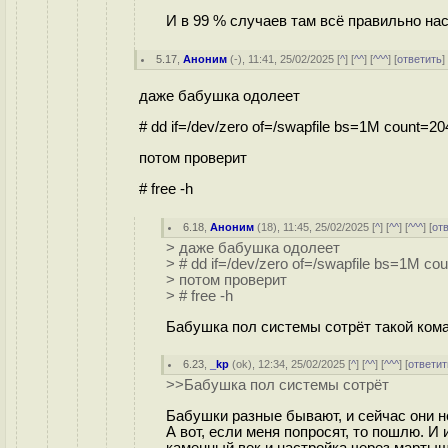
И в 99 % случаев там всё правильно на
5.17
,
Аноним
(
-
), 11:41, 25/02/2025 [
^
] [
^^
] [
^^^
] [
ответить
даже бабушка одолеет
# dd if=/dev/zero of=/swapfile bs=1M count=20
потом проверит
# free -h
6.18
,
Аноним
(
18
), 11:45, 25/02/2025 [
^
] [
^^
] [
^^^
] [
от
> даже бабушка одолеет
> # dd if=/dev/zero of=/swapfile bs=1M co
> потом проверит
> # free -h
Бабушка пол системы сотрёт такой ком
6.23
,
_kp
(
ok
), 12:34, 25/02/2025 [
^
] [
^^
] [
^^^
] [
ответит
>>Бабушка пол системы сотрёт
Бабушки разные бывают, и сейчас они не
А вот, если меня попросят, то пошлю. И 
каменный век и настройка через мартыш