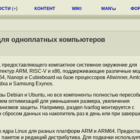
ОСТИ
(
+
)
КОНТЕНТ
WIKI
MAN'ы
ФО
 для одноплатных компьютеров
, предоставляющего компактное системное окружение для
итектур ARM, RISC-V и x86, поддерживающее различные мо
e64, Nanopi и Cubieboard на базе процессоров Allwinner, Amlo
Radxa и Samsung Exynos.
ы Debian и Ubuntu, но все компоненты полностью пересоб
ием оптимизаций для уменьшения размера, увеличения
измов защиты. Например, раздел /var/log монтируется с
о сбросом данных на накопитель раз в день или при заверш
к ядра Linux для разных платформ ARM и ARM64. Предоста
пакетов и редакций дистрибутива. Для подкачки использу