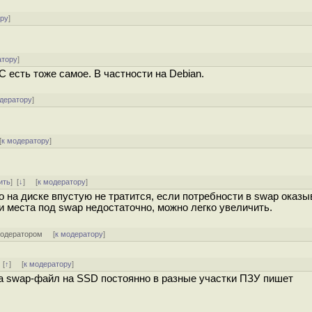
ору
]
атору
]
С есть тоже самое. В частности на Debian.
одератору
]
[
к модератору
]
ить
]
[
↓
] [
к модератору
]
 на диске впустую не тратится, если потребности в swap оказ
 места под swap недостаточно, можно легко увеличить.
модератором
[
к модератору
]
]
[
↑
] [
к модератору
]
 а swap-файл на SSD постоянно в разные участки ПЗУ пишет