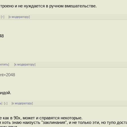
строено и не нуждается в ручном вмешательстве.
]
[
↑
] [
к модератору
]
48
ветить
]
[
к модератору
]
unt=2048
андой.
ь
]
[
↓
] [
к модератору
]
 как в 90х, может и справятся некоторые.
и хоть знаю наизусть "заклинания", и не только эти, но тупо дост
кин труд.