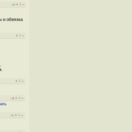
+
–
/
+4
ы и обвязка
+
–
/
.
м.
+
–
/
+
–
/
–2
зать
+
–
/
+1