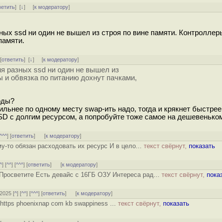
ветить
]
[
↓
] [
к модератору
]
ных ssd ни один не вышел из строя по вине памяти. Контроллер
памяти.
 [
ответить
]
[
↓
] [
к модератору
]
ия разных ssd ни один не вышел из
ы и обвязка по питанию дохнут пачками,
оды?
ильнее по одному месту swap-ить надо, тогда и крякнет быстрее
SD с долгим ресурсом, а попробуйте тоже самое на дешевенько
^^^
] [
ответить
]
[
к модератору
]
му-то обязан расходовать их ресурс И в цело...
текст свёрнут,
показать
^
] [
^^
] [
^^^
] [
ответить
]
[
к модератору
]
 Просветите Есть девайс с 16ГБ ОЗУ Интереса рад...
текст свёрнут,
пока
/2025 [
^
] [
^^
] [
^^^
] [
ответить
]
[
к модератору
]
https phoenixnap com kb swappiness ...
текст свёрнут,
показать