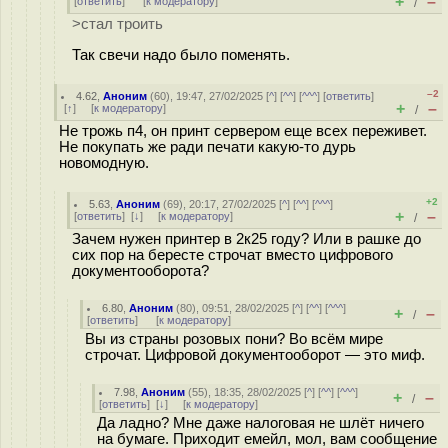
+
–
[
ответить
]
[
к модератору
]
/
>стал троить
Так свечи надо было поменять.
–2
4.62
,
Аноним
(
60
), 19:47, 27/02/2025 [
^
] [
^^
] [
^^^
] [
ответить
]
+
–
[
↑
] [
к модератору
]
/
Не трожь п4, он принт сервером еще всех переживет.
Не покупать же ради печати какую-то дурь
новомодную.
+2
5.63
,
Аноним
(
69
), 20:17, 27/02/2025 [
^
] [
^^
] [
^^^
]
+
–
[
ответить
]
[
↓
] [
к модератору
]
/
Зачем нужен принтер в 2к25 году? Или в рaшке до
сих пор на бересте строчат вместо цифрового
документооборота?
6.80
,
Аноним
(
80
), 09:51, 28/02/2025 [
^
] [
^^
] [
^^^
]
+
–
/
[
ответить
]
[
к модератору
]
Вы из страны розовых пони? Во всём мире
строчат. Цифровой документооборот — это миф.
7.98
,
Аноним
(
55
), 18:35, 28/02/2025 [
^
] [
^^
] [
^^^
]
+
–
/
[
ответить
]
[
↓
] [
к модератору
]
Да ладно? Мне даже налоговая не шлёт ничего
на бумаге. Приходит емейл, мол, вам сообщение