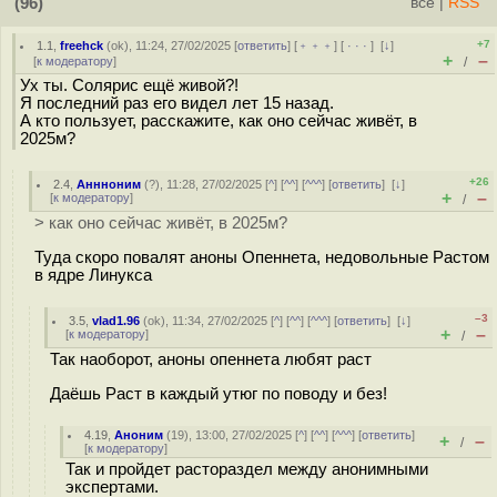
(96)
всё
|
RSS
+7
1.1
,
freehck
(
ok
), 11:24, 27/02/2025 [
ответить
] [
﹢﹢﹢
] [
· · ·
]
[
↓
]
+
–
[
к модератору
]
/
Ух ты. Солярис ещё живой?!
Я последний раз его видел лет 15 назад.
А кто пользует, расскажите, как оно сейчас живёт, в
2025м?
+26
2.4
,
Аннноним
(
?
), 11:28, 27/02/2025 [
^
] [
^^
] [
^^^
] [
ответить
]
[
↓
]
+
–
[
к модератору
]
/
> как оно сейчас живёт, в 2025м?
Туда скоро повалят аноны Опеннета, недовольные Растом
в ядре Линукса
–3
3.5
,
vlad1.96
(
ok
), 11:34, 27/02/2025 [
^
] [
^^
] [
^^^
] [
ответить
]
[
↓
]
+
–
[
к модератору
]
/
Так наоборот, аноны опеннета любят раст
Даёшь Раст в каждый утюг по поводу и без!
4.19
,
Аноним
(
19
), 13:00, 27/02/2025 [
^
] [
^^
] [
^^^
] [
ответить
]
+
–
/
[
к модератору
]
Так и пройдет растораздел между анонимными
экспертами.