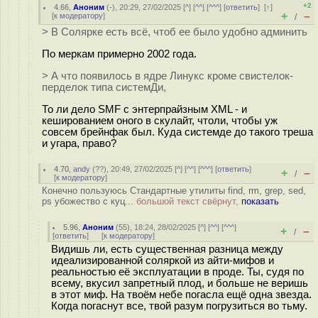
+2
4.66
,
Аноним
(
-
), 20:29, 27/02/2025 [
^
] [
^^
] [
^^^
] [
ответить
]
[
↑
]
+
–
[
к модератору
]
/
> В Солярке есть всё, чтоб ее было удобно админить
По меркам примерно 2002 года.
> А что появилось в ядре Линукс кроме свистелок-
перделок типа системДи,
То ли дело SMF с энтерпрайзным XML - и
кешированием оного в скулайт, чтоли, чтобы уж
совсем брейнфак был. Куда системде до такого треша
и угара, право?
4.70
,
andy
(
??
), 20:49, 27/02/2025 [
^
] [
^^
] [
^^^
] [
ответить
]
+
–
/
[
к модератору
]
Конечно пользуюсь Стандартные утилиты find, rm, grep, sed,
ps убожество с куц...
большой текст свёрнут,
показать
5.96
,
Аноним
(
55
), 18:24, 28/02/2025 [
^
] [
^^
] [
^^^
]
+
–
/
[
ответить
]
[
к модератору
]
Видишь ли, есть существенная разница между
идеализированной соляркой из айти-мифов и
реальностью её эксплуатации в проде. Ты, судя по
всему, вкусил запретный плод, и больше не веришь
в этот миф. На твоём небе погасла ещё одна звезда.
Когда погаснут все, твой разум погрузиться во тьму.