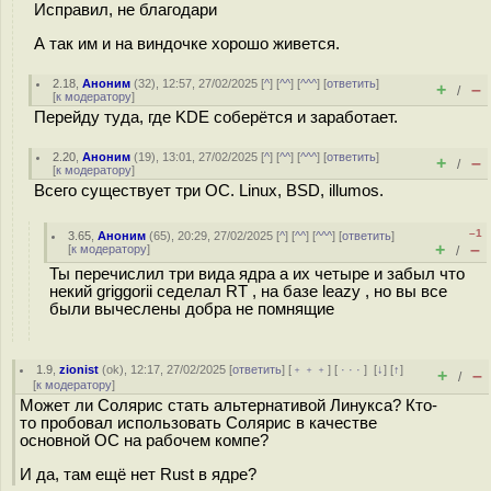
Исправил, не благодари
А так им и на виндочке хорошо живется.
2.18
,
Аноним
(
32
), 12:57, 27/02/2025 [
^
] [
^^
] [
^^^
] [
ответить
]
+
–
/
[
к модератору
]
Перейду туда, где KDE соберётся и заработает.
2.20
,
Аноним
(
19
), 13:01, 27/02/2025 [
^
] [
^^
] [
^^^
] [
ответить
]
+
–
/
[
к модератору
]
Всего существует три ОС. Linux, BSD, illumos.
–1
3.65
,
Аноним
(
65
), 20:29, 27/02/2025 [
^
] [
^^
] [
^^^
] [
ответить
]
+
–
[
к модератору
]
/
Ты перечислил три вида ядра а их четыре и забыл что
некий griggorii седелал RT , на базе leazy , но вы все
были вычеслены добра не помнящие
1.9
,
zionist
(
ok
), 12:17, 27/02/2025 [
ответить
] [
﹢﹢﹢
] [
· · ·
]
[
↓
] [
↑
]
+
–
/
[
к модератору
]
Может ли Солярис стать альтернативой Линукса? Кто-
то пробовал использовать Солярис в качестве
основной ОС на рабочем компе?
И да, там ещё нет Rust в ядре?