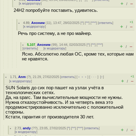
+
–
[
к модератору
]
/
24H2 попробуйте поставить, удивитесь.
+1
4.89
,
Аноним
(
11
), 13:47, 28/02/2025 [
^
] [
^^
] [
^^^
] [
ответить
]
+
–
[
к модератору
]
/
Речь про систему, а не про майнер.
5.107
,
Аноним
(
99
), 14:44, 02/03/2025 [
^
] [
^^
] [
^^^
]
+
–
/
[
ответить
]
[
к модератору
]
Ясно. Абсолютно любая ОС, кроме тех, которые нам
не нравятся.
+1
1.71
,
Anm
(
?
), 21:29, 27/02/2025 [
ответить
] [
﹢﹢﹢
] [
· · ·
]
[
↑
]
+
–
[
к модератору
]
/
SUN Solaris до сих пор пашет на узлах учёта в
технологических сетях.
Да, на sparc. Там вычислительные мощности не нужны.
Нужна отказоустойчивость. И за четверть века это
продемонстрированно исключительно с положительной
стороны.
Кстати, гарантия от производителя 30 лет.
2.73
,
andy
(
??
), 23:05, 27/02/2025 [
^
] [
^^
] [
^^^
] [
ответить
]
+
–
/
[
к модератору
]