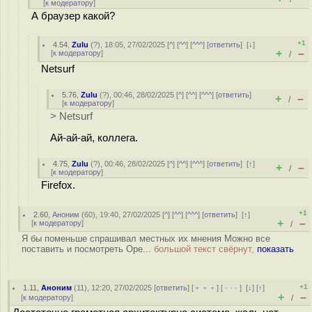
[
к модератору
]
А браузер какой?
+1
4.54
,
Zulu
(
?
), 18:05, 27/02/2025 [
^
] [
^^
] [
^^^
] [
ответить
]
[
↓
]
+
–
[
к модератору
]
/
Netsurf
5.76
,
Zulu
(
?
), 00:46, 28/02/2025 [
^
] [
^^
] [
^^^
] [
ответить
]
+
–
/
[
к модератору
]
> Netsurf
Ай-ай-ай, коллега.
4.75
,
Zulu
(
?
), 00:46, 28/02/2025 [
^
] [
^^
] [
^^^
] [
ответить
]
[
↑
]
+
–
/
[
к модератору
]
Firefox.
+1
2.60
,
Аноним
(
60
), 19:40, 27/02/2025 [
^
] [
^^
] [
^^^
] [
ответить
]
[
↑
]
+
–
[
к модератору
]
/
Я бы поменьше спрашивал местных их мнения Можно все
поставить и посмотреть Ope...
большой текст свёрнут,
показать
+1
1.11
,
Аноним
(
11
), 12:20, 27/02/2025 [
ответить
] [
﹢﹢﹢
] [
· · ·
]
[
↓
] [
↑
]
+
–
[
к модератору
]
/