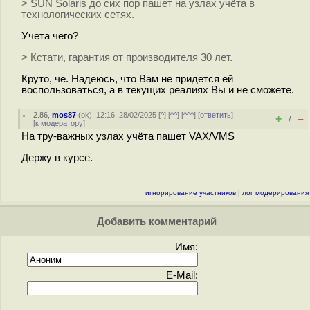
> SUN Solaris до сих пор пашет на узлах учёта в
технологических сетях.
Учета чего?
> Кстати, гарантия от производителя 30 лет.
Круто, че. Надеюсь, что Вам не придется ей
воспользоваться, а в текущих реалиях Вы и не сможете.
2.86
,
mos87
(
ok
), 12:16, 28/02/2025 [
^
] [
^^
] [
^^^
] [
ответить
]
+
–
/
[
к модератору
]
На тру-важных узлах учёта пашет VAX/VMS
Держу в курсе.
игнорирование участников
|
лог модерирования
Добавить комментарий
Имя:
E-Mail: