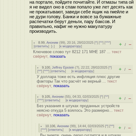
на портале, пойдите почитайте. И отмазы типа ой
я не видел оно в спам попало уже лет десять как
не прокатывают, заведи себе ящик на гмейле и
не дури голову. Банки и вовсе за бумажные
распечатки берут деньги, пару баксов. И
правильно, нафиг не нужно макулатуру
производить.
8.99
,
Аноним
(
99
), 20:16, 28/02/2025 [
^
] [
^^
] [
^^^
]
+
–
/
[
ответить
]
[
↓
] [
к модератору
]
Ключевое слово тут 8212 171 МНЕ 187 ...
текст
свёрнут,
показать
9.100
,
Jeffrey Epstein
(
?
), 22:22, 28/02/2025 [
^
]
+
–
/
[
^^
] [
^^^
] [
ответить
]
[
к модератору
]
У доллара тоже есть инфляция плюс другие
факторы Так что расчёт не верный ...
текст
свёрнут,
показать
9.105
,
Аноним
(
55
), 04:33, 02/03/2025 [
^
] [
^^
]
+
–
/
[
^^^
] [
ответить
]
[
к модератору
]
Без указания в штуках проданных устройств
неясно откуда 5 взялось Это размерно...
текст
свёрнут,
показать
10.106
,
Аноним
(
99
), 14:44, 02/03/2025 [
^
] [
^^
]
+
–
/
[
^^^
] [
ответить
]
[
к модератору
]
Вы знаете, очень легко гуглится и в штуках ...