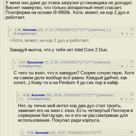
У меня оно даже до этапа загрузки установщика не доходит.
Виснет намертво, что только аппаратный reset спасает.
Платформа на основе i9-9900k. Хотя, может, на кор 2 дуо и
работает.
+1
2.46
,
Аноним
(
19
), 17:13, 27/02/2025 [
^
] [
^^
] [
^^^
] [
ответить
]
[
↓
]
+
–
[
к модератору
]
/
>Хотя, может, на кор 2 дуо и работает.
Завидуй молча, что у тебя нет Intel Core 2 Duo.
+1
3.47
,
Крышнам
(
?
), 17:15, 27/02/2025 [
^
] [
^^
] [
^^^
] [
ответить
]
+
–
[
к модератору
]
/
С чего ты взял, что я завидую? Скорее сочувствую. Хотя
на самом деле вообще всё равно. Каждый др#чит, как
хочет...) Кому-то и на Pentium 4 до сих пор в кайф.
–1
4.58
,
Аноним
(
58
), 18:26, 27/02/2025 [
^
] [
^^
] [
^^^
] [
ответить
]
+
–
[
↓
] [
к модератору
]
/
Нет, ну лично мой интел кор два дуо стал троить,
заменил его на зион с озон. Есть четвертый Пентиум в
серверном бигтауэре, но я его не рассматриваю для
использования. Покупал ради корпуса.
–4
5.59
,
Аноним
(
32
), 19:37, 27/02/2025 [
^
] [
^^
] [
^^^
]