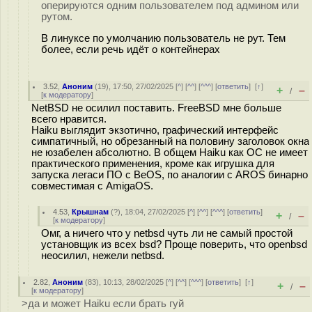
оперируются одним пользователем под админом или
рутом.
В линуксе по умолчанию пользователь не рут. Тем
более, если речь идёт о контейнерах
3.52
,
Аноним
(
19
), 17:50, 27/02/2025 [
^
] [
^^
] [
^^^
] [
ответить
]
[
↑
]
+
–
/
[
к модератору
]
NetBSD не осилил поставить. FreeBSD мне больше
всего нравится.
Haiku выглядит экзотично, графический интерфейс
симпатичный, но обрезанный на половину заголовок окна
не юзабелен абсолютно. В общем Haiku как ОС не имеет
практического применения, кроме как игрушка для
запуска легаси ПО с BeOS, по аналогии с AROS бинарно
совместимая с AmigaOS.
4.53
,
Крышнам
(
?
), 18:04, 27/02/2025 [
^
] [
^^
] [
^^^
] [
ответить
]
+
–
/
[
к модератору
]
Омг, а ничего что у netbsd чуть ли не самый простой
установщик из всех bsd? Проще поверить, что openbsd
неосилил, нежели netbsd.
2.82
,
Аноним
(
83
), 10:13, 28/02/2025 [
^
] [
^^
] [
^^^
] [
ответить
]
[
↑
]
+
–
/
[
к модератору
]
>да и может Haiku если брать гуй