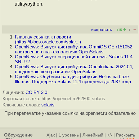
utility/python.
+
–
исправить
/
+15
Главная ссылка к новости
(
https://blogs.oracle.com/solar...
)
OpenNews: Выпуск дистрибутива OmniOS CE r151052,
построенного на технологиях OpenSolaris
OpenNews: Выпуск операционной системы Solaris 11.4
SRU72
OpenNews: Выпуск дистрибутива OpenIndiana 2024.04,
продолжающего развитие OpenSolaris
OpenNews: Опубликован дистрибутив Helios на базе
Illumos. Поддержка Solaris 11.4 продлена до 2037 года
Лицензия:
CC BY 3.0
Короткая ссылка: https://opennet.ru/62800-solaris
Ключевые слова:
solaris
При перепечатке указание ссылки на opennet.ru обязательно
Обсуждение
Ajax
|
1 уровень
|
Линейный
|
+/-
|
Раскрыть