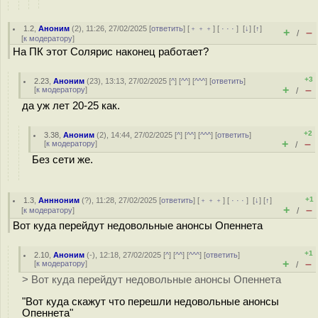
1.2
,
Аноним
(
2
), 11:26, 27/02/2025 [
ответить
] [
﹢﹢﹢
] [
· · ·
]
[
↓
] [
↑
]
+
–
/
[
к модератору
]
На ПК этот Солярис наконец работает?
+3
2.23
,
Аноним
(
23
), 13:13, 27/02/2025 [
^
] [
^^
] [
^^^
] [
ответить
]
+
–
[
к модератору
]
/
да уж лет 20-25 как.
+2
3.38
,
Аноним
(
2
), 14:44, 27/02/2025 [
^
] [
^^
] [
^^^
] [
ответить
]
+
–
[
к модератору
]
/
Без сети же.
+1
1.3
,
Аннноним
(
?
), 11:28, 27/02/2025 [
ответить
] [
﹢﹢﹢
] [
· · ·
]
[
↓
] [
↑
]
+
–
[
к модератору
]
/
Вот куда перейдут недовольные анонсы Опеннета
+1
2.10
,
Аноним
(
-
), 12:18, 27/02/2025 [
^
] [
^^
] [
^^^
] [
ответить
]
+
–
[
к модератору
]
/
> Вот куда перейдут недовольные анонсы Опеннета
"Вот куда скажут что перешли недовольные анонсы
Опеннета"