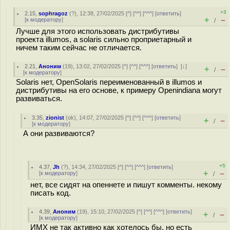
+3
2.15
,
sophragoz
(
?
), 12:38, 27/02/2025 [
^
] [
^^
] [
^^^
] [
ответить
]
+
–
[
к модератору
]
/
Лучше для этого использовать дистрибутивы
проекта illumos, а solaris сильно проприетарный и
ничем таким сейчас не отличается.
2.21
,
Аноним
(
19
), 13:02, 27/02/2025 [
^
] [
^^
] [
^^^
] [
ответить
]
[
↓
]
+
–
/
[
к модератору
]
Solaris нет, OpenSolaris переименованный в illumos и
дистрибутивы на его основе, к примеру Openindiana могут
развиваться.
3.35
,
zionist
(
ok
), 14:07, 27/02/2025 [
^
] [
^^
] [
^^^
] [
ответить
]
+
–
/
[
к модератору
]
А они развиваются?
+5
4.37
,
Jh
(
?
), 14:34, 27/02/2025 [
^
] [
^^
] [
^^^
] [
ответить
]
+
–
[
к модератору
]
/
нет, все сидят на опеннете и пишут комменты. некому
писать код.
4.39
,
Аноним
(
19
), 15:10, 27/02/2025 [
^
] [
^^
] [
^^^
] [
ответить
]
+
–
/
[
к модератору
]
ИМХ не так активно как хотелось бы, но есть