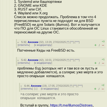
1. Systemd или башпортянки
2. GNOME или KDE
3. RUST или СИ.
4. Wayland или X.org
Список можно продолжать. Проблема в том что 4
перечисленных пункта не подходят ни для BSD
(FreeBSD) ни для Solaris (illumos). Вот и получается
что ПО для ОС Linux становится обособленной не
переносимой на другие ОС.
+3
5.32
,
Аноним
(
32
), 13:29, 27/02/2025 [
^
] [
^^
] [
^^^
]
+
–
[
ответить
]
[
к модератору
]
/
Патченные Кеды на FreeBSD есть.
+1
5.42
,
Аноним
(
42
), 16:01, 27/02/2025 [
^
] [
^^
] [
^^^
]
+
–
[
ответить
]
[
к модератору
]
/
проблемы бзд (которых нет и там все ок пусть и
медленно добавляется), а солярис уже мертв и это
просто опарыши копашатся.
+2
6.44
,
Аноним
(
19
), 17:05, 27/02/2025 [
^
] [
^^
] [
^^^
]
+
–
[
ответить
]
[
↓
] [
к модератору
]
/
>а солярис уже мертв и это просто
опарыши копашатся.
Вступай в группу,
https://t.me/illumosDistroes
,