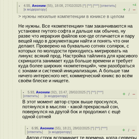
+4
4.55
,
Аноним
(
55
), 18:08, 27/02/2025 [
^
] [
^^
] [
^^^
] [
ответить
]
+
–
[
к модератору
]
/
> нужны нехилые компетенции в юниксе в целом
Не нужны. Все «компетенции» там заканчиваются на
установке гнутого софта и дальше как обычно, ну
разве что иерархия файлов кое-где отличается и пару
вещей надо в документации найти и понять что они
делают. Проверено на буквально сотнях солярок, с
которых по молодости приходилсь мигрировать на
линукс всякий прод. Настройка тайлинга для красивого
скриншота занимает куда больше времени и требует
куда более широких «компетенций», чем разобраться
с зонами и системой инициализации. А больше там
ничего интересного нет, коммерческий юникс во всём
своём блеске и нищете.
5.93
,
Аноним
(
92
), 15:47, 28/02/2025 [
^
] [
^^
] [
^^^
]
+
–
/
[
ответить
]
[
к модератору
]
В этот момент автор строк выше проснулся,
потянулся в мыслях - какой прекрасный сон,
повернулся на другой бок и продолжил с ещё
одной сотней
6.95
,
Аноним
(
55
), 18:21, 28/02/2025 [
^
] [
^^
] [
^^^
]
+
–
/
[
ответить
]
[
к модератору
]
Автор строк вспоминает те времена, когда серверы