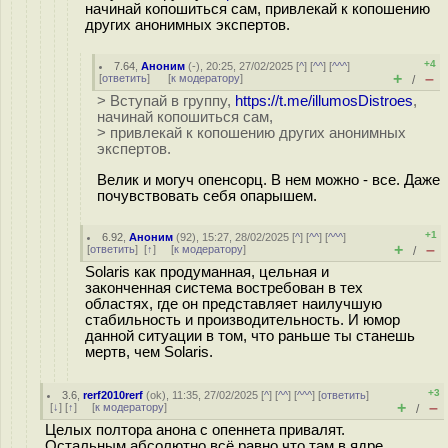
начинай копошиться сам, привлекай к копошению
других анонимных экспертов.
+4
7.64
,
Аноним
(
-
), 20:25, 27/02/2025 [
^
] [
^^
] [
^^^
]
+
–
[
ответить
]
[
к модератору
]
/
> Вступай в группу,
https://t.me/illumosDistroes
,
начинай копошиться сам,
> привлекай к копошению других анонимных
экспертов.
Велик и могуч опенсорц. В нем можно - все. Даже
почувствовать себя опарышем.
+1
6.92
,
Аноним
(
92
), 15:27, 28/02/2025 [
^
] [
^^
] [
^^^
]
+
–
[
ответить
]
[
↑
] [
к модератору
]
/
Solaris как продуманная, цельная и
законченная система востребован в тех
областях, где он представляет наилучшую
стабильность и производительность. И юмор
данной ситуации в том, что раньше ты станешь
мертв, чем Solaris.
+3
3.6
,
rerf2010rerf
(
ok
), 11:35, 27/02/2025 [
^
] [
^^
] [
^^^
] [
ответить
]
+
–
[
↓
] [
↑
] [
к модератору
]
/
Целых полтора анона с опеннета привалят.
Остальным абсолютно всё равно что там в ядре