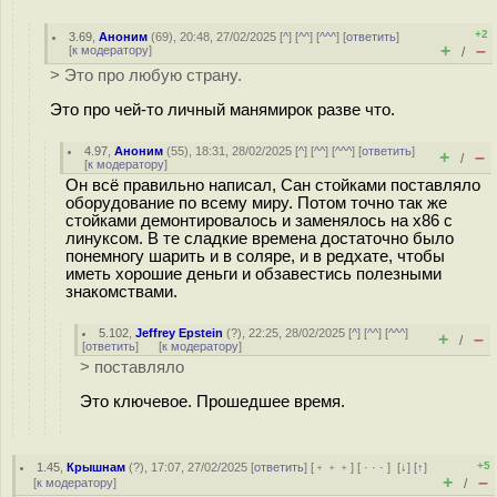
+2
3.69
,
Аноним
(
69
), 20:48, 27/02/2025 [
^
] [
^^
] [
^^^
] [
ответить
]
+
–
[
к модератору
]
/
> Это про любую страну.
Это про чей-то личный манямиpoк разве что.
4.97
,
Аноним
(
55
), 18:31, 28/02/2025 [
^
] [
^^
] [
^^^
] [
ответить
]
+
–
/
[
к модератору
]
Он всё правильно написал, Сан стойками поставляло
оборудование по всему миру. Потом точно так же
стойками демонтировалось и заменялось на x86 с
линуксом. В те сладкие времена достаточно было
понемногу шарить и в соляре, и в редхате, чтобы
иметь хорошие деньги и обзавестись полезными
знакомствами.
5.102
,
Jeffrey Epstein
(
?
), 22:25, 28/02/2025 [
^
] [
^^
] [
^^^
]
+
–
/
[
ответить
]
[
к модератору
]
> поставляло
Это ключевое. Прошедшее время.
+5
1.45
,
Крышнам
(
?
), 17:07, 27/02/2025 [
ответить
] [
﹢﹢﹢
] [
· · ·
]
[
↓
] [
↑
]
+
–
[
к модератору
]
/