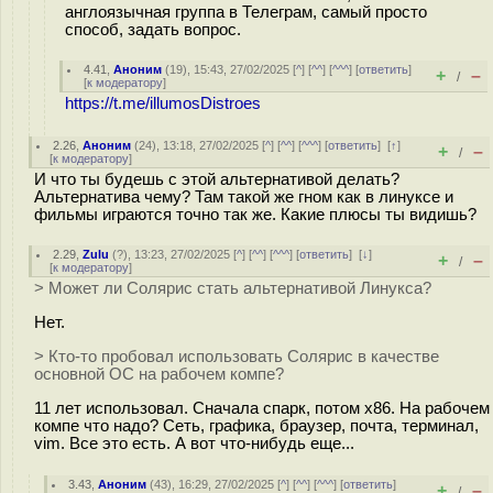
англоязычная группа в Телеграм, самый просто
способ, задать вопрос.
4.41
,
Аноним
(
19
), 15:43, 27/02/2025 [
^
] [
^^
] [
^^^
] [
ответить
]
+
–
/
[
к модератору
]
https://t.me/illumosDistroes
2.26
,
Аноним
(
24
), 13:18, 27/02/2025 [
^
] [
^^
] [
^^^
] [
ответить
]
[
↑
]
+
–
/
[
к модератору
]
И что ты будешь с этой альтернативой делать?
Альтернатива чему? Там такой же гном как в линуксе и
фильмы играются точно так же. Какие плюсы ты видишь?
2.29
,
Zulu
(
?
), 13:23, 27/02/2025 [
^
] [
^^
] [
^^^
] [
ответить
]
[
↓
]
+
–
/
[
к модератору
]
> Может ли Солярис стать альтернативой Линукса?
Нет.
> Кто-то пробовал использовать Солярис в качестве
основной ОС на рабочем компе?
11 лет использовал. Сначала спарк, потом x86. На рабочем
компе что надо? Сеть, графика, браузер, почта, терминал,
vim. Все это есть. А вот что-нибудь еще...
3.43
,
Аноним
(
43
), 16:29, 27/02/2025 [
^
] [
^^
] [
^^^
] [
ответить
]
+
–
/