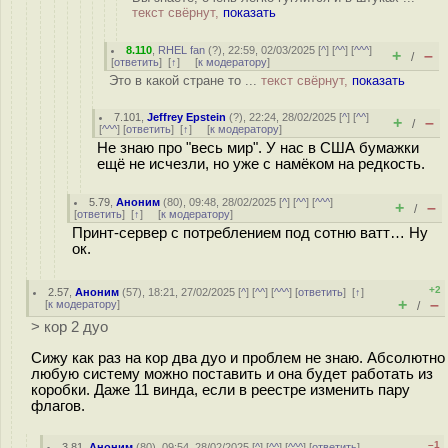
текст свёрнут,
показать
8.110
,
RHEL fan
(
?
), 22:59, 02/03/2025 [
^
] [
^^
] [
^^^
]
+
–
/
[
ответить
]
[
↑
] [
к модератору
]
Это в какой стране то ...
текст свёрнут,
показать
7.101
,
Jeffrey Epstein
(
?
), 22:24, 28/02/2025 [
^
] [
^^
]
+
–
/
[
^^^
] [
ответить
]
[
↑
] [
к модератору
]
Не знаю про "весь мир". У нас в США бумажки
ещё не исчезли, но уже с намёком на редкость.
5.79
,
Аноним
(
80
), 09:48, 28/02/2025 [
^
] [
^^
] [
^^^
]
+
–
/
[
ответить
]
[
↑
] [
к модератору
]
Принт-сервер с потреблением под сотню ватт… Ну
ок.
+2
2.57
,
Аноним
(
57
), 18:21, 27/02/2025 [
^
] [
^^
] [
^^^
] [
ответить
]
[
↑
]
+
–
[
к модератору
]
/
> кор 2 дуо
Сижу как раз на кор два дуо и проблем не знаю. Абсолютно
любую систему можно поставить и она будет работать из
коробки. Даже 11 винда, если в реестре изменить пару
флагов.
–1
3.81
,
Аноним
(
80
), 09:54, 28/02/2025 [
^
] [
^^
] [
^^^
] [
ответить
]