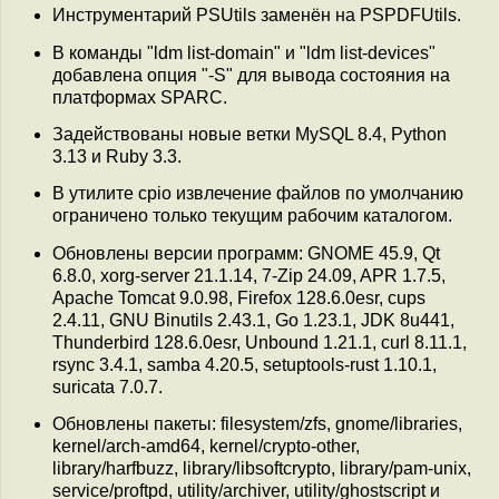
Инструментарий PSUtils заменён на PSPDFUtils.
В команды "ldm list-domain" и "ldm list-devices"
добавлена опция "-S" для вывода состояния на
платформах SPARC.
Задействованы новые ветки MySQL 8.4, Python
3.13 и Ruby 3.3.
В утилите cpio извлечение файлов по умолчанию
ограничено только текущим рабочим каталогом.
Обновлены версии программ: GNOME 45.9, Qt
6.8.0, xorg-server 21.1.14, 7-Zip 24.09, APR 1.7.5,
Apache Tomcat 9.0.98, Firefox 128.6.0esr, cups
2.4.11, GNU Binutils 2.43.1, Go 1.23.1, JDK 8u441,
Thunderbird 128.6.0esr, Unbound 1.21.1, curl 8.11.1,
rsync 3.4.1, samba 4.20.5, setuptools-rust 1.10.1,
suricata 7.0.7.
Обновлены пакеты: filesystem/zfs, gnome/libraries,
kernel/arch-amd64, kernel/crypto-other,
library/harfbuzz, library/libsoftcrypto, library/pam-unix,
service/proftpd, utility/archiver, utility/ghostscript и