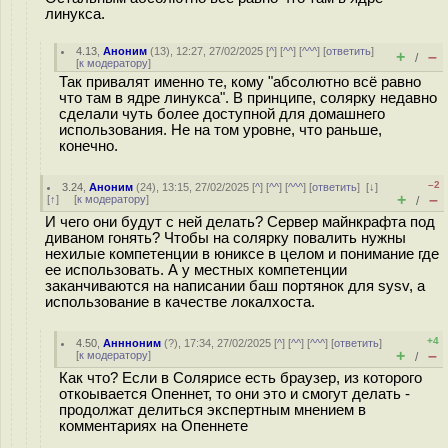
линукса.
4.13
,
Аноним
(
13
), 12:27, 27/02/2025 [
^
] [
^^
] [
^^^
] [
ответить
]
+
–
/
[
к модератору
]
Так привалят именно те, кому "абсолютно всё равно
что там в ядре линукса". В принципе, солярку недавно
сделали чуть более доступной для домашнего
использования. Не на том уровне, что раньше,
конечно.
–2
3.24
,
Аноним
(
24
), 13:15, 27/02/2025 [
^
] [
^^
] [
^^^
] [
ответить
]
[
↓
]
+
–
[
↑
] [
к модератору
]
/
И чего они будут с ней делать? Сервер майнкрафта под
диваном гонять? Чтобы на солярку повалить нужны
нехилые компетенции в юниксе в целом и понимание где
ее использовать. А у местных компетенции
заканчиваются на написании баш портянок для sysv, а
использование в качестве локалхоста.
+4
4.50
,
Аннноним
(
?
), 17:34, 27/02/2025 [
^
] [
^^
] [
^^^
] [
ответить
]
+
–
[
к модератору
]
/
Как что? Если в Солярисе есть браузер, из которого
откоывается Опеннет, то они это и смогут делать -
продолжат делиться экспертным мнением в
комментариях на Опеннете