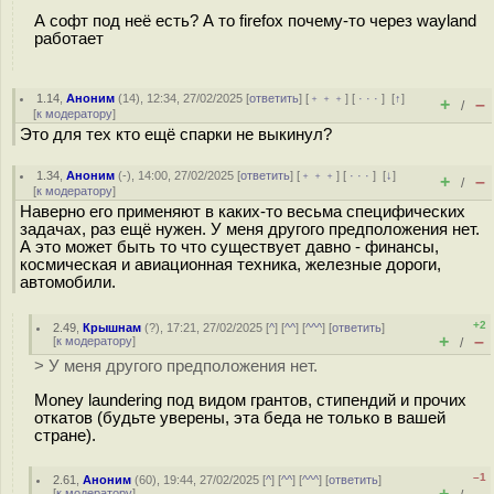
А софт под неё есть? А то firefox почему-то через wayland
работает
1.14
,
Аноним
(
14
), 12:34, 27/02/2025 [
ответить
] [
﹢﹢﹢
] [
· · ·
]
[
↑
]
+
–
/
[
к модератору
]
Это для тех кто ещë спарки не выкинул?
1.34
,
Аноним
(
-
), 14:00, 27/02/2025 [
ответить
] [
﹢﹢﹢
] [
· · ·
]
[
↓
]
+
–
/
[
к модератору
]
Наверно его применяют в каких-то весьма специфических
задачах, раз ещё нужен. У меня другого предположения нет.
А это может быть то что существует давно - финансы,
космическая и авиационная техника, железные дороги,
автомобили.
+2
2.49
,
Крышнам
(
?
), 17:21, 27/02/2025 [
^
] [
^^
] [
^^^
] [
ответить
]
+
–
[
к модератору
]
/
> У меня другого предположения нет.
Money laundering под видом грантов, стипендий и прочих
откатов (будьте уверены, эта беда не только в вашей
стране).
–1
2.61
,
Аноним
(
60
), 19:44, 27/02/2025 [
^
] [
^^
] [
^^^
] [
ответить
]
+
–
[
к модератору
]