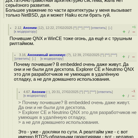
Достаточно грамотная архитектурно система, жаль нет
серьёзного развития.
Большее уважение по части архитектуры у меня вызывает
только NetBSD, да и может Haiku если брать гуй.
+1
2.12
,
Аноним
(
12
), 12:22, 27/02/2025 [
^
] [
^^
] [
^^^
] [
ответить
]
[
↓
]
+
–
[
к модератору
]
/
Почившие QNX и WinCE тоже огонь, да ещё и с трушным
рилтаймом.
3.16
,
Анонимный анонимус
(
?
), 12:39, 27/02/2025 [
^
] [
^^
] [
^^^
]
+
–
/
[
ответить
]
[
↓
] [
к модератору
]
Почему почившие? В embedded очень даже живут. Да
они и не были для десктопа. Explorer CE и Neutrino QNX
это для разработчиков не умеющих в удалённую
отладку, а не для домашнего использования.
–1
4.67
,
Аноним
(
-
), 20:31, 27/02/2025 [
^
] [
^^
] [
^^^
] [
ответить
]
+
–
[
к модератору
]
/
> Почему почившие? В embedded очень даже живут.
Да они и не были для десктопа.
> Explorer CE и Neutrino QNX это для разработчиков не
умеющих в удалённую отладку,
> а не для домашнего использования.
Это - уже - дохляки по сути. А реалтайм уже - с вот
именно RTOS-образными гарантияями - вот - недавно