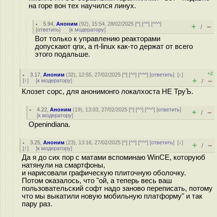
на горе вон тех научился линух.
5.94
,
Аноним
(
92
), 15:54, 28/02/2025 [
^
] [
^^
] [
^^^
]
+
–
/
[
ответить
]
[
к модератору
]
Вот только к управлению реакторами
допускают qnx, а rt-linux как-то держат от всего
этого подальше.
+2
3.17
,
Аноним
(
32
), 12:55, 27/02/2025 [
^
] [
^^
] [
^^^
] [
ответить
]
[
↓
]
+
–
[
↑
] [
к модератору
]
/
Клозет сорс, для анонимонго локалхоста НЕ ТруЪ.
4.22
,
Аноним
(
19
), 13:03, 27/02/2025 [
^
] [
^^
] [
^^^
] [
ответить
]
+
–
/
[
к модератору
]
Openindiana.
3.25
,
Аноним
(
23
), 13:16, 27/02/2025 [
^
] [
^^
] [
^^^
] [
ответить
]
[
↓
]
+
–
/
[
↑
] [
к модератору
]
Да я до сих пор с матами вспоминаю WinCE, которуюб
натянули на смартфоны,
и нарисовали графическую плиточную оболочку.
Потом оказалось, что "ой, а теперь весь ваш
пользовательский софт надо заново переписать, потому
что мы выкатили новую мобильную платформу" и так
пару раз.