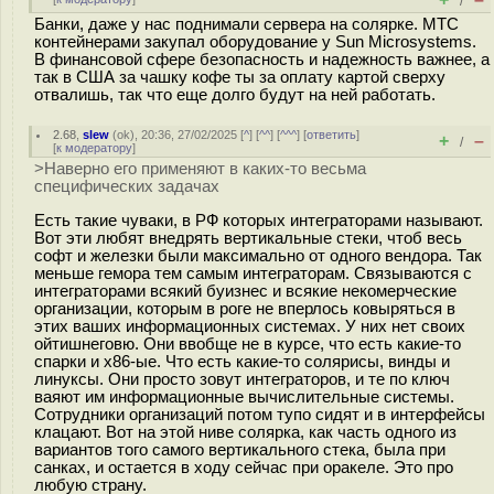
/
Банки, даже у нас поднимали сервера на солярке. МТС
контейнерами закупал оборудование у Sun Microsystems.
В финансовой сфере безопасность и надежность важнее, а
так в США за чашку кофе ты за оплату картой сверху
отвалишь, так что еще долго будут на ней работать.
2.68
,
slew
(
ok
), 20:36, 27/02/2025 [
^
] [
^^
] [
^^^
] [
ответить
]
+
–
/
[
к модератору
]
>Наверно его применяют в каких-то весьма
специфических задачах
Есть такие чуваки, в РФ которых интеграторами называют.
Вот эти любят внедрять вертикальные стеки, чтоб весь
софт и железки были максимально от одного вендора. Так
меньше гемора тем самым интеграторам. Связываются с
интеграторами всякий буизнес и всякие некомерческие
организации, которым в роге не вперлось ковыряться в
этих ваших информационных системах. У них нет своих
ойтишнеговю. Они ввобще не в курсе, что есть какие-то
спарки и x86-ые. Что есть какие-то солярисы, винды и
линуксы. Они просто зовут интеграторов, и те по ключ
ваяют им информационные вычислительные системы.
Сотрудники организаций потом тупо сидят и в интерфейсы
клацают. Вот на этой ниве солярка, как часть одного из
вариантов того самого вертикального стека, была при
санках, и остается в ходу сейчас при оракеле. Это про
любую страну.