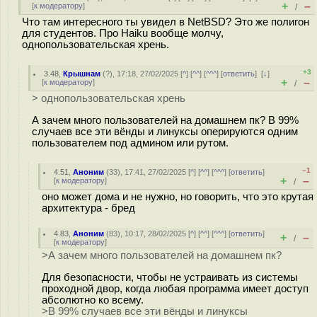
+
–
[
к модератору
]
/
Что там интересного ты увидел в NetBSD? Это же полигон
для студентов. Про Haiku вообще молчу,
однопользовательская хрень.
+3
3.48
,
Крышнам
(
?
), 17:18, 27/02/2025 [
^
] [
^^
] [
^^^
] [
ответить
]
[
↓
]
+
–
[
к модератору
]
/
> однопользовательская хрень
А зачем много пользователей на домашнем пк? В 99%
случаев все эти вёнды и линуксы оперируются одним
пользователем под админом или рутом.
–1
4.51
,
Аноним
(
33
), 17:41, 27/02/2025 [
^
] [
^^
] [
^^^
] [
ответить
]
+
–
[
к модератору
]
/
оно может дома и не нужно, но говорить, что это крутая
архитектура - бред
4.83
,
Аноним
(
83
), 10:17, 28/02/2025 [
^
] [
^^
] [
^^^
] [
ответить
]
+
–
/
[
к модератору
]
>А зачем много пользователей на домашнем пк?
Для безопасности, чтобы не устраивать из системы
проходной двор, когда любая программа имеет доступ
абсолютно ко всему.
>В 99% случаев все эти вёнды и линуксы