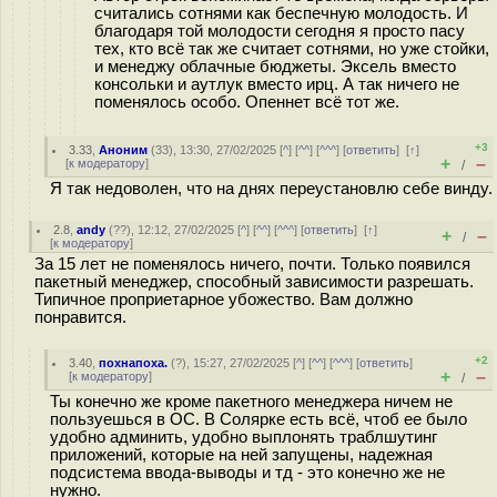
считались сотнями как беспечную молодость. И
благодаря той молодости сегодня я просто пасу
тех, кто всё так же считает сотнями, но уже стойки,
и менеджу облачные бюджеты. Эксель вместо
консольки и аутлук вместо ирц. А так ничего не
поменялось особо. Опеннет всё тот же.
+3
3.33
,
Аноним
(
33
), 13:30, 27/02/2025 [
^
] [
^^
] [
^^^
] [
ответить
]
[
↑
]
+
–
[
к модератору
]
/
Я так недоволен, что на днях переустановлю себе винду.
2.8
,
andy
(
??
), 12:12, 27/02/2025 [
^
] [
^^
] [
^^^
] [
ответить
]
[
↑
]
+
–
/
[
к модератору
]
За 15 лет не поменялось ничего, почти. Только появился
пакетный менеджер, способный зависимости разрешать.
Типичное проприетарное убожество. Вам должно
понравится.
+2
3.40
,
похнапоха.
(
?
), 15:27, 27/02/2025 [
^
] [
^^
] [
^^^
] [
ответить
]
+
–
[
к модератору
]
/
Ты конечно же кроме пакетного менеджера ничем не
пользуешься в ОС. В Солярке есть всё, чтоб ее было
удобно админить, удобно выплонять траблшутинг
приложений, которые на ней запущены, надежная
подсистема ввода-выводы и тд - это конечно же не
нужно.