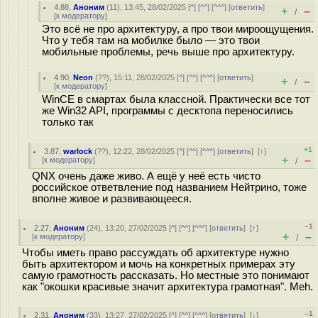
4.88
,
Аноним
(
11
), 13:45, 28/02/2025 [
^
] [
^^
] [
^^^
] [
ответить
]
+
–
/
[
к модератору
]
Это всё не про архитектуру, а про твои мироощущения.
Что у тебя там на мобилке было — это твои
мобильные проблемы, речь выше про архитектуру.
4.90
,
Neon
(
??
), 15:11, 28/02/2025 [
^
] [
^^
] [
^^^
] [
ответить
]
+
–
/
[
к модератору
]
WinCE в смартах была классной. Практически все тот
же Win32 API, программы с десктопа переносились
только так
+1
3.87
,
warlock
(
??
), 12:22, 28/02/2025 [
^
] [
^^
] [
^^^
] [
ответить
]
[
↑
]
+
–
[
к модератору
]
/
QNX очень даже живо. А ещё у неё есть чисто
российское ответвление под названием Нейтрино, тоже
вполне живое и развивающееся.
–1
2.27
,
Аноним
(
24
), 13:20, 27/02/2025 [
^
] [
^^
] [
^^^
] [
ответить
]
[
↑
]
+
–
[
к модератору
]
/
Чтобы иметь право рассуждать об архитектуре нужно
быть архитектором и мочь на конкретных примерах эту
самую грамотность рассказать. Но местные это понимают
как "окошки красивые значит архитектура грамотная". Meh.
–1
2.31
,
Аноним
(
33
), 13:27, 27/02/2025 [
^
] [
^^
] [
^^^
] [
ответить
]
[
↓
]