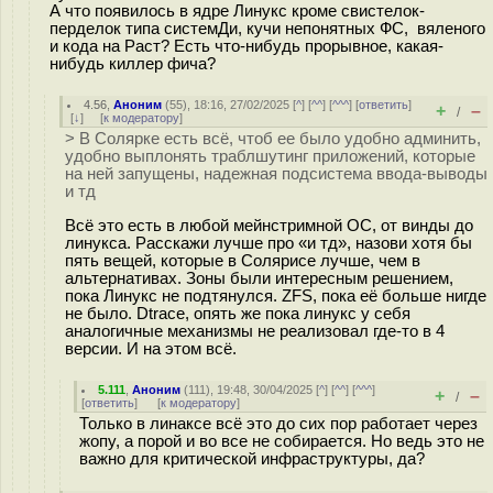
А что появилось в ядре Линукс кроме свистелок-
перделок типа системДи, кучи непонятных ФС, вяленого
и кода на Раст? Есть что-нибудь прорывное, какая-
нибудь киллер фича?
4.56
,
Аноним
(
55
), 18:16, 27/02/2025 [
^
] [
^^
] [
^^^
] [
ответить
]
+
–
/
[
↓
] [
к модератору
]
> В Солярке есть всё, чтоб ее было удобно админить,
удобно выплонять траблшутинг приложений, которые
на ней запущены, надежная подсистема ввода-выводы
и тд
Всё это есть в любой мейнстримной ОС, от винды до
линукса. Расскажи лучше про «и тд», назови хотя бы
пять вещей, которые в Солярисе лучше, чем в
альтернативах. Зоны были интересным решением,
пока Линукс не подтянулся. ZFS, пока её больше нигде
не было. Dtrace, опять же пока линукс у себя
аналогичные механизмы не реализовал где-то в 4
версии. И на этом всё.
5.111
,
Аноним
(
111
), 19:48, 30/04/2025 [
^
] [
^^
] [
^^^
]
+
–
/
[
ответить
]
[
к модератору
]
Только в линаксе всё это до сих пор работает через
жопу, а порой и во все не собирается. Но ведь это не
важно для критической инфраструктуры, да?