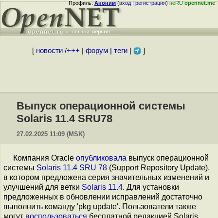
Профиль:
Аноним
(
вход
|
регистрация
)
неRU
opennet.me
[
новости
/
+++
|
форум
|
теги
|
]
Выпуск операционной системы
Solaris 11.4 SRU78
27.02.2025 11:09 (MSK)
Компания Oracle
опубликовала
выпуск операционной
системы
Solaris 11.4 SRU 78
(Support Repository Update),
в котором предложена серия значительных изменений и
улучшений для ветки
Solaris 11.4
. Для установки
предложенных в обновлении исправлений достаточно
выполнить команду 'pkg update'. Пользователи также
могут
воспользоваться
бесплатной редакцией Solaris