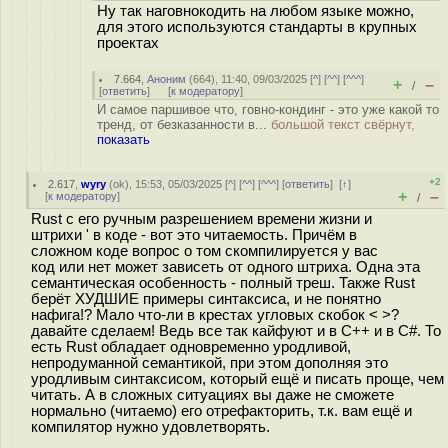
Ну так наговнокодить на любом языке можно,
для этого используются стандарты в крупных
проектах
7.664
,
Аноним
(
664
), 11:40, 09/03/2025 [
^
] [
^^
] [
^^^
]
+
–
/
[
ответить
]
[
к модератору
]
И самое паршивое что, говно-кондинг - это уже какой то
тренд, от безказанности в...
большой текст свёрнут,
показать
+2
2.617
,
wyry
(
ok
), 15:53, 05/03/2025 [
^
] [
^^
] [
^^^
] [
ответить
]
[
↑
]
+
–
[
к модератору
]
/
Rust с его ручным разрешением времени жизни и
штрихи ' в коде - вот это читаемость. Причём в
сложном коде вопрос о том скомпилируется у вас
код или нет может зависеть от одного штриха. Одна эта
семантическая особенность - полный треш. Также Rust
берёт ХУДШИЕ примеры синтаксиса, и не понятно
нафига!? Мало что-ли в крестах угловых скобок < >?
давайте сделаем! Ведь все так кайфуют и в C++ и в C#. То
есть Rust обладает одновременно уродливой,
непродуманной семантикой, при этом дополняя это
уродливым синтаксисом, который ещё и писать проще, чем
читать. А в сложных ситуациях вы даже не сможете
нормально (читаемо) его отрефакторить, т.к. вам ещё и
компилятор нужно удовлетворять.