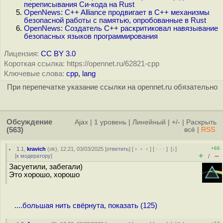
переписывания Си-кода на Rust
OpenNews: C++ Alliance продвигает в C++ механизмы
безопасной работы с памятью, опробованные в Rust
OpenNews: Создатель C++ раскритиковал навязывание
безопасных языков программирования
Лицензия:
CC BY 3.0
Короткая ссылка: https://opennet.ru/62821-cpp
Ключевые слова:
cpp
,
lang
При перепечатке указание ссылки на opennet.ru обязательно
Обсуждение
Ajax
|
1 уровень
|
Линейный
|
+/-
|
Раскрыть
(563)
всё
|
RSS
+66
1.1
,
kravich
(
ok
), 12:21, 03/03/2025 [
ответить
] [
﹢﹢﹢
] [
· · ·
]
[
↓
]
+
–
[
к модератору
]
/
Засуетили, забегали)
Это хорошо, хорошо
....большая нить свёрнута, показать (125)