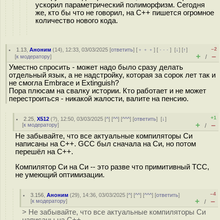
ускорил параметрический полиморфизм. Сегодня
же, кто бы что не говорил, на C++ пишется огромное
количество нового кода.
–2
1.13
,
Аноним
(
14
), 12:33, 03/03/2025 [
ответить
] [
﹢﹢﹢
] [
· · ·
]
[
↓
] [
↑
]
+
–
[
к модератору
]
/
Уместно спросить - может надо было сразу делать
отдельный язык, а не надстройку, которая за сорок лет так и
не смогла Embrace и Extinguish?
Пора плюсам на свалку истории. Кто работает и не может
перестроиться - никакой жалости, валите на пенсию.
+1
2.25
,
X512
(
?
), 12:50, 03/03/2025 [
^
] [
^^
] [
^^^
] [
ответить
]
[
↓
]
+
–
[
к модератору
]
/
Не забывайте, что все актуальные компиляторы Си
написаны на C++. GCC был сначала на Си, но потом
перешёл на C++.
Компилятор Си на Си -- это разве что примитивный TCC,
не умеющий оптимизации.
–4
3.156
,
Аноним
(
29
), 14:36, 03/03/2025 [
^
] [
^^
] [
^^^
] [
ответить
]
+
–
[
к модератору
]
/
> Не забывайте, что все актуальные компиляторы Си