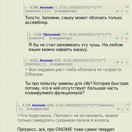
–1
6.288
,
Аноним
(
-
), 17:51, 03/03/2025 [
^
] [
^^
] [
^^^
]
+
–
[
ответить
]
[
↓
] [
↑
] [
к модератору
]
/
Толсто. Запомни, сишку может обогнать только
ассемблер.
+1
7.526
,
Прохожий
(
??
), 09:50, 04/03/2025 [
^
] [
^^
] [
^^^
]
+
–
[
ответить
]
[
к модератору
]
/
Я бы не стал запоминать эту чушь. На любом
языке можно наваять какаху.
6.621
,
Аноним
(
620
), 16:23, 05/03/2025 [
^
] [
^^
] [
^^^
]
+
–
/
[
ответить
]
[
↑
] [
к модератору
]
> Вон недавно раст-либа обогнала по скорости
СИшную
Ты про попытку замены для zlib? Которая быстрая
потому, что в ней отсутствует большая часть
планируемого функционала?
+1
4.126
,
Аноним
(
165
), 14:15, 03/03/2025 [
^
] [
^^
] [
^^^
] [
ответить
]
+
–
[
↑
] [
к модератору
]
/
>Что поделаешь. Прогресс не остановить, можно
только замедлить суванием палкок в колеса.
Прогресс, ага, про GNOME тоже самое твердят.