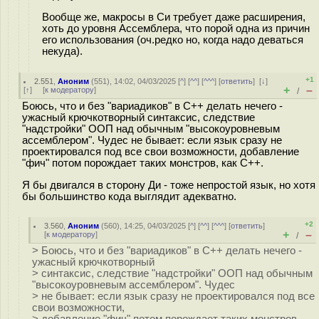
Вообще же, макросы в Си требует даже расширения,
хоть до уровня Ассемблера, что порой одна из причин
его использования (оч.редко но, когда надо деваться
некуда).
+1
2.551
,
Аноним
(
551
), 14:02, 04/03/2025 [
^
] [
^^
] [
^^^
] [
ответить
]
[
↓
]
+
–
[
↑
] [
к модератору
]
/
Боюсь, что и без "вариадиков" в С++ делать нечего -
ужасный крючкотворный синтаксис, следствие
"надстройки" ООП над обычным "высокоуровневым
ассемблером". Чудес не бывает: если язык сразу не
проектировался под все свои возможности, добавление
"фич" потом порождает таких монстров, как С++.
Я бы двигался в сторону Ди - тоже непростой язык, но хотя
бы большинство кода выглядит адекватно.
+2
3.560
,
Аноним
(
560
), 14:25, 04/03/2025 [
^
] [
^^
] [
^^^
] [
ответить
]
+
–
[
к модератору
]
/
> Боюсь, что и без "вариадиков" в С++ делать нечего -
ужасный крючкотворный
> синтаксис, следствие "надстройки" ООП над обычным
"высокоуровневым ассемблером". Чудес
> не бывает: если язык сразу не проектировался под все
свои возможности,