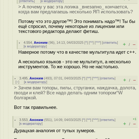
[
ответить
]
[
к модератору
]
> А почему у вас эта логика _внезапно_ кончается,
когда вам предлагаешь несколько ЯП использовать?
Потому что это другое™! Это понимать надо™! Ты бы
ещё спросил, почему некоторые из лицензии или
текстового редактора делают фетиш.
4.554
,
Аноним
(
96
), 14:13, 04/03/2025 [
^
] [
^^
] [
^^^
] [
ответить
]
+
–
/
[
к модератору
]
Наверное потому что в качестве мультитула идет c++.
А несколько языков - это не мультитул, а несколько
инструментов. То же хорошо. Но не настолько.
3.495
,
Аноним
(
493
), 07:01, 04/03/2025 [
^
] [
^^
] [
^^^
] [
ответить
]
+
–
/
[
↑
] [
к модератору
]
> Зачем вам топоры, пилы, струганки, наждачка, долота,
гвозди и клей? Все надо делать одним топором^W
болгаркой.
Вот так правильнее.
+1
3.553
,
Аноним
(
551
), 14:09, 04/03/2025 [
^
] [
^^
] [
^^^
] [
ответить
]
+
–
[
к модератору
]
/
Дурацкая аналогия от тynых зумеров.