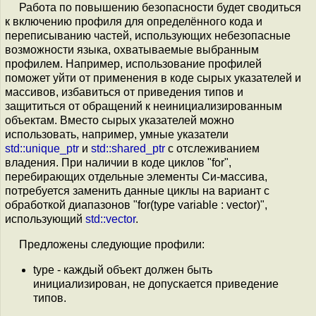
Работа по повышению безопасности будет сводиться
к включению профиля для определённого кода и
переписыванию частей, использующих небезопасные
возможности языка, охватываемые выбранным
профилем. Например, использование профилей
поможет уйти от применения в коде сырых указателей и
массивов, избавиться от приведения типов и
защититься от обращений к неинициализированным
объектам. Вместо сырых указателей можно
использовать, например, умные указатели
std::unique_ptr
и
std::shared_ptr
с отслеживанием
владения. При наличии в коде циклов "for",
перебирающих отдельные элементы Си-массива,
потребуется заменить данные циклы на вариант с
обработкой диапазонов "for(type variable : vector)",
использующий
std::vector
.
Предложены следующие профили:
type - каждый объект должен быть
инициализирован, не допускается приведение
типов.