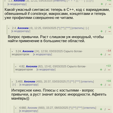
+12
1.3
,
Аноним
(
3
), 12:22, 03/03/2025 [
ответить
] [
﹢﹢﹢
] [
· · ·
]
[
↓
] [
↑
]
+
–
[
к модератору
]
/
Какой ужасный синтаксис теперь в С++, код с вариадиками,
обвешанный if constexpr, макросами, концептами и теперь
уже профилями совершенно не читаем.
+2
2.4
,
Аноним
(
4
), 12:25, 03/03/2025 [
^
] [
^^
] [
^^^
] [
ответить
]
[
↓
]
+
–
[
к модератору
]
/
Вопрос привычки. Раст слишком уж инородный, чтобы
найти применение в большинстве областей.
–14
3.24
,
Аноним
(
24
), 12:50, 03/03/2025
Скрыто ботом-
+
–
модератором
[
к модератору
]
/
+13
4.82
,
Аноним
(
82
), 13:42, 03/03/2025
Скрыто ботом-
+
–
модератором
[
к модератору
]
/
+16
3.400
,
Аноним
(
400
), 20:37, 03/03/2025 [
^
] [
^^
] [
^^^
] [
ответить
]
+
–
[
↑
] [
к модератору
]
/
Интересное кино. Плюсы с костылями - вопрос
привычки, а руст значит вопрос инородности. Афигеть
манёвры))
4.660
,
Аноним
(
660
), 15:27, 08/03/2025 [
^
] [
^^
] [
^^^
] [
ответить
]
+
–
/
[
к модератору
]