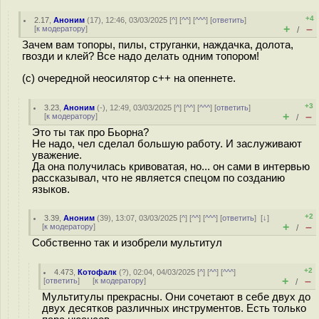
+4
2.17
,
Аноним
(
17
), 12:46, 03/03/2025 [
^
] [
^^
] [
^^^
] [
ответить
]
+
–
[
к модератору
]
/
Зачем вам топоры, пилы, струганки, наждачка, долота,
гвозди и клей? Все надо делать одним топором!
(с) очередной неосилятор с++ на опеннете.
+3
3.23
,
Аноним
(
-
), 12:49, 03/03/2025 [
^
] [
^^
] [
^^^
] [
ответить
]
+
–
[
к модератору
]
/
Это ты так про Бьорна?
Не надо, чел сделал большую работу. И заслуживают
уважение.
Да она получилась кривоватая, но... он сами в интервью
рассказывал, что не является спецом по созданию
языков.
+2
3.39
,
Аноним
(
39
), 13:07, 03/03/2025 [
^
] [
^^
] [
^^^
] [
ответить
]
[
↓
]
+
–
[
к модератору
]
/
Собственно так и изобрели мультитул
+2
4.473
,
Котофалк
(
?
), 02:04, 04/03/2025 [
^
] [
^^
] [
^^^
]
+
–
[
ответить
]
[
к модератору
]
/
Мультитулы прекрасны. Они сочетают в себе двух до
двух десятков различных инструментов. Есть только