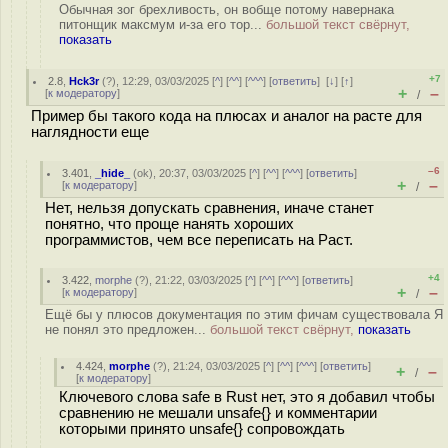
Обычная зог брехливость, он вобще потому навернака
питонщик максмум и-за его тор...
большой текст свёрнут,
показать
+7
2.8
,
Hck3r
(
?
), 12:29, 03/03/2025 [
^
] [
^^
] [
^^^
] [
ответить
]
[
↓
] [
↑
]
+
–
[
к модератору
]
/
Пример бы такого кода на плюсах и аналог на расте для
наглядности еще
–6
3.401
,
_hide_
(
ok
), 20:37, 03/03/2025 [
^
] [
^^
] [
^^^
] [
ответить
]
+
–
[
к модератору
]
/
Нет, нельзя допускать сравнения, иначе станет
понятно, что проще нанять хороших
программистов, чем все переписать на Раст.
+4
3.422
,
morphe
(
?
), 21:22, 03/03/2025 [
^
] [
^^
] [
^^^
] [
ответить
]
+
–
[
к модератору
]
/
Ещё бы у плюсов документация по этим фичам существовала Я
не понял это предложен...
большой текст свёрнут,
показать
4.424
,
morphe
(
?
), 21:24, 03/03/2025 [
^
] [
^^
] [
^^^
] [
ответить
]
+
–
/
[
к модератору
]
Ключевого слова safe в Rust нет, это я добавил чтобы
сравнению не мешали unsafe{} и комментарии
которыми принято unsafe{} сопровождать