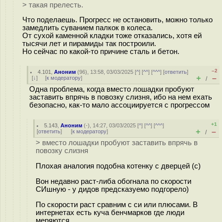
> такая прелесть.
Что поделаешь. Прогресс не остановить, можно только
замедлить суванием палкок в колеса.
От сухой каменной кладки тоже отказались, хотя ей
тысячи лет и пирамиды так построили.
Но сейчас по какой-то причине сталь и бетон.
–2
4.101
,
Аноним
(
96
), 13:58, 03/03/2025 [
^
] [
^^
] [
^^^
] [
ответить
]
+
–
[
↓
] [
к модератору
]
/
Одна проблема, когда вместо лошадки пробуют
заставить впрячь в повозку слизня, ибо на нем ехать
безопасно, как-то мало ассоциируется с прогрессом
+1
5.143
,
Аноним
(
-
), 14:27, 03/03/2025 [
^
] [
^^
] [
^^^
]
+
–
[
ответить
]
[
к модератору
]
/
> вместо лошадки пробуют заставить впрячь в
повозку слизня
Плохая аналогия подобна котенку с дверцей (с)
Вон недавно раст-либа обогнала по скорости
СИшную - у дидов предсказуемо подгорело)
По скорости раст сравним с си или плюсами. В
интернетах есть куча бенчмарков где люди
меряются.