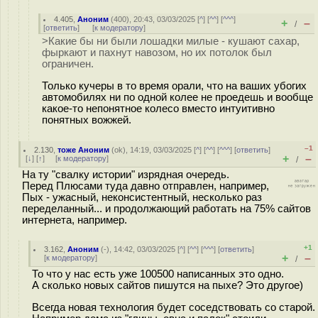
4.405
,
Аноним
(
400
), 20:43, 03/03/2025 [
^
] [
^^
] [
^^^
]
+
–
/
[
ответить
]
[
к модератору
]
>Какие бы ни были лошадки милые - кушают сахар,
фыркают и пахнут навозом, но их потолок был
ограничен.
Только кучеры в то время орали, что на ваших убогих
автомобилях ни по одной колее не проедешь и вообще
какое-то непонятное колесо вместо интуитивно
понятных вожжей.
–1
2.130
,
тоже Аноним
(
ok
), 14:19, 03/03/2025 [
^
] [
^^
] [
^^^
] [
ответить
]
+
–
[
↓
] [
↑
] [
к модератору
]
/
На ту "свалку истории" изрядная очередь.
Перед Плюсами туда давно отправлен, например,
Пых - ужасный, неконсистентный, несколько раз
переделанный... и продолжающий работать на 75% сайтов
интернета, например.
+1
3.162
,
Аноним
(
-
), 14:42, 03/03/2025 [
^
] [
^^
] [
^^^
] [
ответить
]
+
–
[
к модератору
]
/
То что у нас есть уже 100500 написанных это одно.
А сколько новых сайтов пишутся на пыхе? Это другое)
Всегда новая технология будет соседствовать со старой.