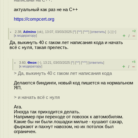
написаны на C++.
актуальный как раз не на С++
https://compcert.org
+2
2.38
,
Admino
(
ok
), 13:07, 03/03/2025 [
^
] [
^^
] [
^^^
] [
ответить
]
[
↓
] [
↑
]
+
–
[
к модератору
]
/
Да, выкинуть 40 с гаком лет написания кода и начать
всё с нуля, такая прелесть.
+5
3.60
,
Фнон
(-), 13:21, 03/03/2025 [
^
] [
^^
] [
^^^
] [
ответить
]
+
–
[
к модератору
]
/
> Да, выкинуть 40 с гаком лет написания кода
Делаются биндинги, новый код пишется на нормальном
ЯП.
> и начать всё с нуля
Ага.
Иногда так приходится делать.
Например при переходе от повозок к автомобилям.
Какие бы ни были лошадки милые - кушают сахар,
фыркают и пахнут навозом, но их потолок был
ограничен.