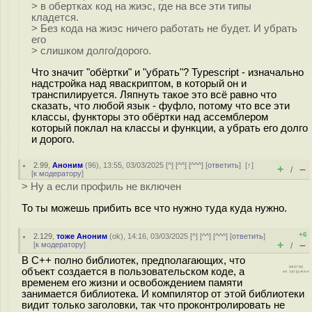
> в обертках код на жиэс, где на все эти типы
кладется.
> Без кода на жиэс ничего работать не будет. И убрать
его
> слишком долго/дорого.
Что значит "обёртки" и "убрать"? Typescript - изначально
надстройка над яваскриптом, в который он и
транспилируется. Ляпнуть такое это всё равно что
сказать, что любой язык - фуфло, потому что все эти
классы, функторы это обёртки над ассемблером
который поклал на классы и функции, а убрать его долго
и дорого.
2.99
,
Аноним
(
96
), 13:55, 03/03/2025 [
^
] [
^^
] [
^^^
] [
ответить
]
[
↑
]
+
–
/
[
к модератору
]
> Ну а если профиль не включен
То ты можешь прибить все что нужно туда куда нужно.
+6
2.129
,
тоже Аноним
(
ok
), 14:16, 03/03/2025 [
^
] [
^^
] [
^^^
] [
ответить
]
+
–
[
к модератору
]
/
В С++ полно библиотек, предполагающих, что
объект создается в пользовательском коде, а
временем его жизни и освобождением памяти
занимается библиотека. И компилятор от этой библиотеки
видит только заголовки, так что проконтролировать не