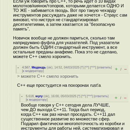
Если уж говорить про С++, то речь идёт о 10 видах
молотков/киянок/топоров, которыми делается ОДНО И
ТО ЖЕ - забивается гвоздь. Вот про такую чехарду
инструментов рассуждать даже не хочется - Страус сам
виноват, что ниструя не стандартизировал
десятилетиями, а затем хватается за "безопасную
память".
Новичок вообще не должен париться, сколько там
напридумано фуфла для указателей. Под указатели
должен быть ОДИН стандартный инструмент, а все
остальные преданы анафеме. Пока это не сделано,
можете С++ смело хоронить.
4.567
,
Медведь
(
ok
), 14:52, 04/03/2025 [
^
] [
^^
] [
^^^
] [
ответить
]
+
–
/
[
к модератору
]
> можете С++ смело хоронить
C++ еще простудится на похоронах rust'а
5.618
,
wyry
(
ok
), 16:00, 05/03/2025 [
^
] [
^^
] [
^^^
] [
ответить
]
+
–
/
[
к модератору
]
Вообще говоря у C++ сегодня дела ЛУЧШЕ,
чем ДО выхода C++11. Тогда был период,
когда C++ как раз начал проседать. C++11 дал
существенное развитие во множестве сфер.
Подарил фактически многопоточность из коробки и
инструменты для работы ней, систематизировал и