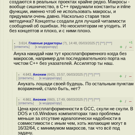
создаются в реальных проектах крайне редко. Макросы -
вообще сишничество, в С++ придумали константы и inline
функции, именно чтоб не использовать макросы, и
придумали очень давно. Насколько старая твоя
методичка? Концепты создали для лучшей читаемости
сообщений об ошибках. Но неосиляторам не угодить. И
без концептов и плохо, и с ними плохо.
+1
3.614
,
Главные редакторы
(
?
), 14:48, 05/03/2025 [
^
] [
^^
] [
^^^
]
+
–
[
ответить
]
[
к модератору
]
/
Анука накидай нам тут кросплатформенного когда без
макросов, например для последовательного порта на
чистом С++ без указателей. Ассилятор ты наш.
4.643
,
Аноним
(
643
), 15:57, 06/03/2025 [
^
] [
^^
] [
^^^
]
+
–
/
[
ответить
]
[
к модератору
]
Анукать лошади своей будешь. По остальным пунктам
возражений, стало быть, нет?
4.661
,
Аноним
(
660
), 17:49, 08/03/2025 [
^
] [
^^
] [
^^^
]
+
–
/
[
ответить
]
[
к модератору
]
Цена кроссплатформенности в GCC, скули не скули. В
DOS и т.б.Windows компиляторах тако проблемы
меньше за отсутвие идеалогически надобности в
совместимости с иным чем, хоть желающие могут в
16/32/64, с минимумом макросов, так что всё под
задачу.