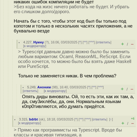
никаких ошибок компиляции не будет
>Без кода на жиэс ничего работать не будет. И убрать
его слишком долго/дорого.
Начать бы с того, чтобы этот код был бы только под
копотом и только в нескольких часятх приложения, а не
буквально везде
4.227
,
Нуину
(
?
), 16:06, 03/03/2025 [
^
] [
^^
] [
^^^
] [
ответить
]
+
–
/
[
к модератору
]
> Typescript давным давно можно было бы заменить
любым вариантом: Ocaml, ReasonML, ReScript. Если
особо хочется, то можно было бы взять даже Haskell
или PureScript.
Только не заменяется никак. В чем проблема?
5.249
,
Аноним
(
98
), 16:40, 03/03/2025 [
^
] [
^^
] [
^^^
]
+
–
/
[
ответить
]
[
к модератору
]
Опять диды виноваты. Ой, то есть эти, как их там, а,
да, сму3ихлёбы, да, они. Нормальным языкам
к0пр0тивляются, ибо думать придётся.
+6
3.315
,
bdrbt
(
ok
), 18:18, 03/03/2025 [
^
] [
^^
] [
^^^
] [
ответить
]
[
↑
]
+
–
[
к модератору
]
/
> Прямо как программисты на Typescript. Вроде бы
классы и красивая типизация, а