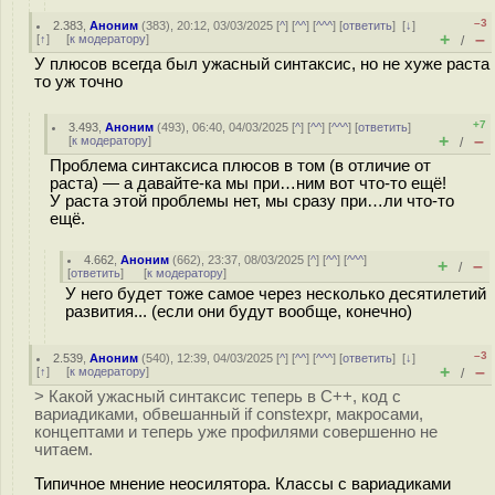
–3
2.383
,
Аноним
(
383
), 20:12, 03/03/2025 [
^
] [
^^
] [
^^^
] [
ответить
]
[
↓
]
+
–
[
↑
] [
к модератору
]
/
У плюсов всегда был ужасный синтаксис, но не хуже раста
то уж точно
+7
3.493
,
Аноним
(
493
), 06:40, 04/03/2025 [
^
] [
^^
] [
^^^
] [
ответить
]
+
–
[
к модератору
]
/
Проблема синтаксиса плюсов в том (в отличие от
раста) — а давайте-ка мы при…ним вот что-то ещё!
У раста этой проблемы нет, мы сразу при…ли что-то
ещё.
4.662
,
Аноним
(
662
), 23:37, 08/03/2025 [
^
] [
^^
] [
^^^
]
+
–
/
[
ответить
]
[
к модератору
]
У него будет тоже самое через несколько десятилетий
развития... (если они будут вообще, конечно)
–3
2.539
,
Аноним
(
540
), 12:39, 04/03/2025 [
^
] [
^^
] [
^^^
] [
ответить
]
[
↓
]
+
–
[
↑
] [
к модератору
]
/
> Какой ужасный синтаксис теперь в С++, код с
вариадиками, обвешанный if constexpr, макросами,
концептами и теперь уже профилями совершенно не
читаем.
Типичное мнение неосилятора. Классы с вариадиками