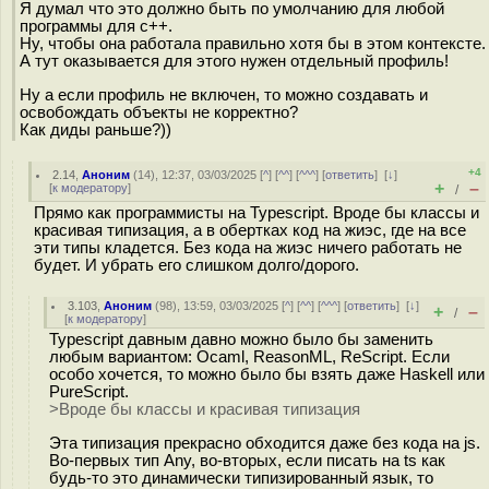
Я думал что это должно быть по умолчанию для любой
программы для с++.
Ну, чтобы она работала правильно хотя бы в этом контексте.
А тут оказывается для этого нужен отдельный профиль!
Ну а если профиль не включен, то можно создавать и
освобождать объекты не корректно?
Как диды раньше?))
+4
2.14
,
Аноним
(
14
), 12:37, 03/03/2025 [
^
] [
^^
] [
^^^
] [
ответить
]
[
↓
]
+
–
[
к модератору
]
/
Прямо как программисты на Typescript. Вроде бы классы и
красивая типизация, а в обертках код на жиэс, где на все
эти типы кладется. Без кода на жиэс ничего работать не
будет. И убрать его слишком долго/дорого.
3.103
,
Аноним
(
98
), 13:59, 03/03/2025 [
^
] [
^^
] [
^^^
] [
ответить
]
[
↓
]
+
–
/
[
к модератору
]
Typescript давным давно можно было бы заменить
любым вариантом: Ocaml, ReasonML, ReScript. Если
особо хочется, то можно было бы взять даже Haskell или
PureScript.
>Вроде бы классы и красивая типизация
Эта типизация прекрасно обходится даже без кода на js.
Во-первых тип Any, во-вторых, если писать на ts как
будь-то это динамически типизированный язык, то