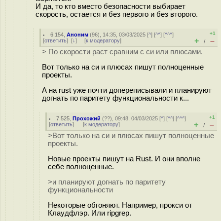
И да, то кто вместо безопасности выбирает
скорость, остается и без первого и без второго.
+1
6.154
,
Аноним
(
96
), 14:35, 03/03/2025 [
^
] [
^^
] [
^^^
]
+
–
[
ответить
]
[
↓
] [
к модератору
]
/
> По скорости раст сравним с си или плюсами.
Вот только на си и плюсах пишут полноценные
проекты.
А на rust уже почти допереписывали и планируют
догнать по паритету функциональности к...
+1
7.525
,
Прохожий
(
??
), 09:48, 04/03/2025 [
^
] [
^^
] [
^^^
]
+
–
[
ответить
]
[
к модератору
]
/
>Вот только на си и плюсах пишут полноценные
проекты.
Новые проекты пишут на Rust. И они вполне
себе полноценные.
>и планируют догнать по паритету
функциональности
Некоторые обгоняют. Например, прокси от
Клаудфлэр. Или ripgrep.