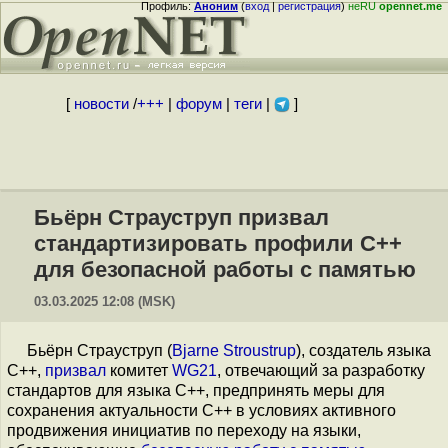
Профиль:
Аноним
(
вход
|
регистрация
)
неRU
opennet.me
[
новости
/
+++
|
форум
|
теги
|
]
Бьёрн Страуструп призвал
стандартизировать профили C++
для безопасной работы с памятью
03.03.2025 12:08 (MSK)
Бьёрн Страуструп (
Bjarne Stroustrup
), создатель языка
C++,
призвал
комитет
WG21
, отвечающий за разработку
стандартов для языка C++, предпринять меры для
сохранения актуальности C++ в условиях активного
продвижения инициатив по переходу на языки,