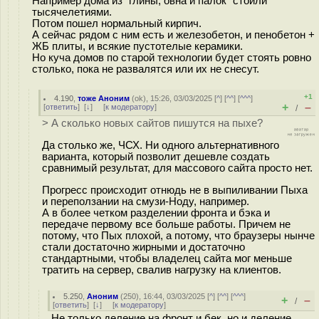
Например дома из "глины, овна и палок" стоили
тысячелетиями.
Потом пошел нормальный кирпич.
А сейчас рядом с ним есть и железобетон, и пенобетон +
ЖБ плиты, и всякие пустотелые керамики.
Но куча домов по старой технологии будет стоять ровно
столько, пока не развалятся или их не снесут.
+1
4.190
,
тоже Аноним
(
ok
), 15:26, 03/03/2025 [
^
] [
^^
] [
^^^
]
+
–
[
ответить
]
[
↓
] [
к модератору
]
/
> А сколько новых сайтов пишутся на пыхе?
Да столько же, ЧСХ. Ни одного альтернативного
варианта, который позволит дешевле создать
сравнимый результат, для массового сайта просто нет.
Прогресс происходит отнюдь не в выпиливании Пыха
и переползании на смузи-Ноду, например.
А в более четком разделении фронта и бэка и
передаче первому все больше работы. Причем не
потому, что Пых плохой, а потому, что браузеры нынче
стали достаточно жирными и достаточно
стандартными, чтобы владелец сайта мог меньше
тратить на сервер, свалив нагрузку на клиентов.
5.250
,
Аноним
(
250
), 16:44, 03/03/2025 [
^
] [
^^
] [
^^^
]
+
–
/
[
ответить
]
[
↓
] [
к модератору
]
Не только деление на фронт и бек, но и деление