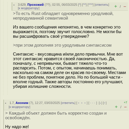
3.629
,
Прохожий
(
??
), 02:55, 06/03/2025 [
^
] [
^^
] [
^^^
] [
ответить
]
+
–
/
[
к модератору
]
>То есть Rust обладает одновременно уродливой,
непродуманной семантикой
Из вашего сообщения непонятно, в чем конкретно это
выражается, поэтому звучит голословно. Не могли бы
вы расшифровать своё утверждение?
>при этом дополняя это уродливым синтаксисом
Синтаксис - вкусовщина и/или дело привычки. Мне вот
этот синтаксис нравится своей лаконичностью. Да,
поначалу, с непривычки, бывает тяжело что-то
распарсить. Потом, с опытом, начинаешь понимать,
насколько на самом деле он красив по-своему. Местами
не без проблем, понятное дело. Но по большей части -
вполне годный. Также авторы постоянно его улучшают,
убирая излишние сложности.
+7
1.7
,
Аноним
(
7
), 12:27, 03/03/2025 [
ответить
] [
﹢﹢﹢
] [
· · ·
]
[
↓
] [
↑
]
+
–
[
к модератору
]
/
> Каждый объект должен быть корректно создан и
освобождён.
Ну надо же!