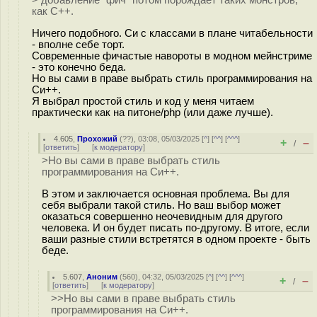
> добавление "фич" потом порождает таких монстров,
как С++.
Ничего подобного. Си с классами в плане читабельности
- вполне себе торт.
Современные фичастые навороты в модном мейнстриме
- это конечно беда.
Но вы сами в праве выбрать стиль программирования на
Си++.
Я выбрал простой стиль и код у меня читаем
практически как на питоне/php (или даже лучше).
4.605
,
Прохожий
(
??
), 03:08, 05/03/2025 [
^
] [
^^
] [
^^^
]
+
–
/
[
ответить
]
[
к модератору
]
>Но вы сами в праве выбрать стиль
программирования на Си++.
В этом и заключается основная проблема. Вы для
себя выбрали такой стиль. Но ваш выбор может
оказаться совершенно неочевидным для другого
человека. И он будет писать по-другому. В итоге, если
ваши разные стили встретятся в одном проекте - быть
беде.
5.607
,
Аноним
(
560
), 04:32, 05/03/2025 [
^
] [
^^
] [
^^^
]
+
–
/
[
ответить
]
[
к модератору
]
>>Но вы сами в праве выбрать стиль
программирования на Си++.