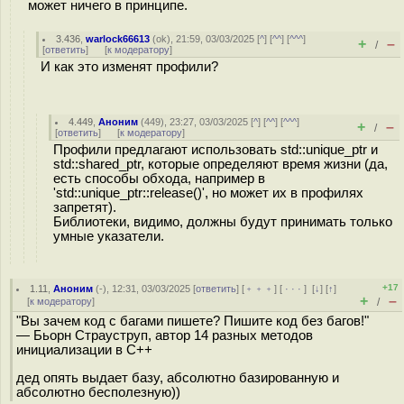
может ничего в принципе.
3.436
,
warlock66613
(
ok
), 21:59, 03/03/2025 [
^
] [
^^
] [
^^^
]
+
–
/
[
ответить
]
[
к модератору
]
И как это изменят профили?
4.449
,
Аноним
(
449
), 23:27, 03/03/2025 [
^
] [
^^
] [
^^^
]
+
–
/
[
ответить
]
[
к модератору
]
Профили предлагают использовать std::unique_ptr и
std::shared_ptr, которые определяют время жизни (да,
есть способы обхода, например в
'std::unique_ptr::release()', но может их в профилях
запретят).
Библиотеки, видимо, должны будут принимать только
умные указатели.
+17
1.11
,
Аноним
(
-
), 12:31, 03/03/2025 [
ответить
] [
﹢﹢﹢
] [
· · ·
]
[
↓
] [
↑
]
+
–
[
к модератору
]
/
"Вы зачем код с багами пишете? Пишите код без багов!"
— Бьорн Страуструп, автор 14 разных методов
инициализации в C++
дед опять выдает базу, абсолютно базированную и
абсолютно бесполезную))