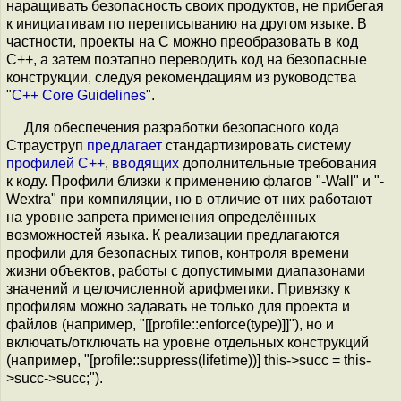
наращивать безопасность своих продуктов, не прибегая
к инициативам по переписыванию на другом языке. В
частности, проекты на C можно преобразовать в код
С++, а затем поэтапно переводить код на безопасные
конструкции, следуя рекомендациям из руководства
"
C++ Core Guidelines
".
Для обеспечения разработки безопасного кода
Страуструп
предлагает
стандартизировать систему
профилей C++
,
вводящих
дополнительные требования
к коду. Профили близки к применению флагов "-Wall" и "-
Wextra" при компиляции, но в отличие от них работают
на уровне запрета применения определённых
возможностей языка. К реализации предлагаются
профили для безопасных типов, контроля времени
жизни объектов, работы с допустимыми диапазонами
значений и целочисленной арифметики. Привязку к
профилям можно задавать не только для проекта и
файлов (например, "[[profile::enforce(type)]]"), но и
включать/отключать на уровне отдельных конструкций
(например, "[profile::suppress(lifetime))] this->succ = this-
>succ->succ;").