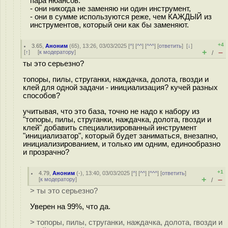
пара нюансов.
- они никогда не заменяю ни один инструмент,
- они в сумме используются реже, чем КАЖДЫЙ из
инструментов, который они как бы заменяют.
+4
3.65
,
Аноним
(
65
), 13:26, 03/03/2025 [
^
] [
^^
] [
^^^
] [
ответить
]
[
↓
]
+
–
[
↑
] [
к модератору
]
/
ты это серьезно?
топоры, пилы, струганки, наждачка, долота, гвозди и
клей для одной задачи - инициализация? кучей разных
способов?
учитывая, что это база, точно не надо к набору из
"топоры, пилы, струганки, наждачка, долота, гвозди и
клей" добавить специализированный инструмент
"инициализатор", который будет заниматься, внезапно,
инициализированием, и только им одним, единообразно
и прозрачно?
+1
4.79
,
Аноним
(
-
), 13:40, 03/03/2025 [
^
] [
^^
] [
^^^
] [
ответить
]
+
–
[
к модератору
]
/
> ты это серьезно?
Уверен на 99%, что да.
> топоры, пилы, струганки, наждачка, долота, гвозди и