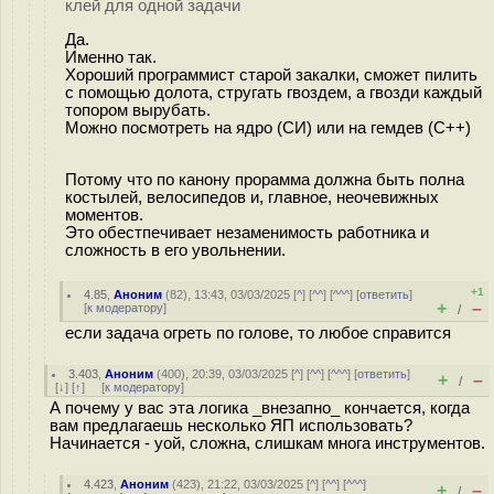
клей для одной задачи
Да.
Именно так.
Хороший программист старой закалки, сможет пилить
с помощью долота, стругать гвоздем, а гвозди каждый
топором вырубать.
Можно посмотреть на ядро (СИ) или на гемдев (С++)
Потому что по канону прорамма должна быть полна
костылей, велосипедов и, главное, неочевижных
моментов.
Это обестпечивает незаменимость работника и
сложность в его увольнении.
+1
4.85
,
Аноним
(
82
), 13:43, 03/03/2025 [
^
] [
^^
] [
^^^
] [
ответить
]
+
–
[
к модератору
]
/
если задача огреть по голове, то любое справится
3.403
,
Аноним
(
400
), 20:39, 03/03/2025 [
^
] [
^^
] [
^^^
] [
ответить
]
+
–
/
[
↓
] [
↑
] [
к модератору
]
А почему у вас эта логика _внезапно_ кончается, когда
вам предлагаешь несколько ЯП использовать?
Начинается - уой, сложна, слишкам многа инструментов.
4.423
,
Аноним
(
423
), 21:22, 03/03/2025 [
^
] [
^^
] [
^^^
]
+
–
/