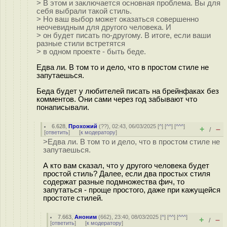
> В этом и заключается основная проблема. Вы для
себя выбрали такой стиль.
> Но ваш выбор может оказаться совершенно
неочевидным для другого человека. И
> он будет писать по-другому. В итоге, если ваши
разные стили встретятся
> в одном проекте - быть беде.
Едва ли. В том то и дело, что в простом стиле не
запутаешься.
Беда будет у любителей писать на брейнфаках без
комментов. Они сами через год забывают что
понаписывали.
6.628
,
Прохожий
(
??
), 02:43, 06/03/2025 [
^
] [
^^
] [
^^^
]
+
–
/
[
ответить
]
[
к модератору
]
>Едва ли. В том то и дело, что в простом стиле не
запутаешься.
А кто вам сказал, что у другого человека будет
простой стиль? Далее, если два простых стиля
содержат разные подмножества фич, то
запутаться - проще простого, даже при кажущейся
простоте стилей.
7.663
,
Аноним
(
662
), 23:40, 08/03/2025 [
^
] [
^^
] [
^^^
]
+
–
/
[
ответить
]
[
к модератору
]