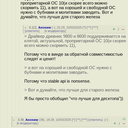
проприетарной ОС 10(и скорее всего можно
скормить 11), а вот на хорошей и свободной ОС
нужно с бубнами и молитвами заводить. Вот и
думайте, что лучше для старого железа
6.112
,
Аноним
(
-
), 22:29, 10/03/2025 [
^
] [
^^
] [
^^^
]
+
–
/
[
ответить
]
[
к модератору
]
> Драйвер древних 9800 и 8600 поддерживается на
клятой, актуальной, проприетарной ОС 10(и скорее
всего можно скормить 11),
Потому что в винде за обратной совместимостью
следят и ценят!
> а вот на хорошей и свободной ОС нужно с
бубнами и молитвами заводить.
Потому что stable api is nonsense.
> Вот и думайте, что лучше для старого железа
Я бы просто обобщил "что лучше для десктопа"))
+1
3.38
,
Аноним
(
38
), 18:28, 10/03/2025 [
^
] [
^^
] [
^^^
] [
ответить
]
[
↑
]
+
–
[
к модератору
]
/