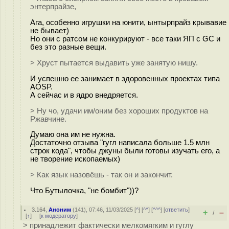
энтерпрайзе,
Ага, особенно игрушки на юнити, ынтырпрайз крывавие
не бывает)
Но они с ратсом не конкурируют - все таки ЯП с GC и
без это разные вещи.
> Хруст пытается выдавить уже занятую нишу.
И успешно ее занимает в здоровенных проектах типа
AOSP.
А сейчас и в ядро внедряется.
> Ну чо, удачи им/оним без хороших продуктов на
Ржавчине.
Думаю она им не нужна.
Достаточно отзыва "гугл написала больше 1.5 млн
строк кода", чтобы джуны были готовы изучать его, а
не творение ископаемых)
> Как язык назовёшь - так он и закончит.
Что Бутылочка, "не бомбит"))?
3.164
,
Аноним
(
141
), 07:46, 11/03/2025 [
^
] [
^^
] [
^^^
] [
ответить
]
+
–
/
[
↑
] [
к модератору
]
> принадлежит фактически мелкомягким и гуглу