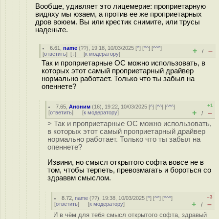
Вообще, удивляет это лицемерие: проприетарную
видяху мы юзаем, а против ее же проприетарных
дров воюем. Вы или крестик снимите, или трусы
наденьте.
6.61
,
name
(
??
), 19:18, 10/03/2025 [
^
] [
^^
] [
^^^
]
+
–
/
[
ответить
]
[
↓
] [
к модератору
]
Так и проприетарные ОС можно использовать, в
которых этот самый проприетарный драйвер
нормально работает. Только что ты забыл на
опеннете?
+1
7.65
,
Аноним
(
16
), 19:22, 10/03/2025 [
^
] [
^^
] [
^^^
]
+
–
[
ответить
]
[
к модератору
]
/
> Так и проприетарные ОС можно использовать,
в которых этот самый проприетарный драйвер
нормально работает. Только что ты забыл на
опеннете?
Извини, но смысл открытого софта вовсе не в
том, чтобы терпеть, превозмагать и бороться со
здраввм смыслом.
–3
8.72
,
name
(
??
), 19:38, 10/03/2025 [
^
] [
^^
] [
^^^
]
+
–
[
ответить
]
[
к модератору
]
/
И в чём для тебя смысл открытого софта, здравый