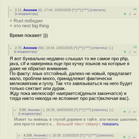
+1
2.12
,
Аноним
(
6
), 17:44, 10/03/2025 [
^
] [
^^
] [
^^^
] [
ответить
]
+
–
[
к модератору
]
/
> Rust победил
> это next big thing
Время покажет )))
+2
2.70
,
Аноним
(
66
), 19:34, 10/03/2025 [
^
] [
^^
] [
^^^
] [
ответить
]
[
↓
]
+
–
[
к модератору
]
/
Я вот буквально недавно слышал то же самое про php,
java, c# и наверняка еще про кучку языков на которые я
даже не обратил внимание.
По факту: язык отстойный, далеко не новый, предлагает
мало, проблем много, принадлежит фактически
мелкомягким и гуглу. Так что завязываться на него будет
только сектант или дурак.
Жду пока мелкософт наиграется(деньги закончатся) и
тогда никто никогда не вспомнит про раст(включая вас).
3.89
,
Аноним
(
-
), 20:35, 10/03/2025 [
^
] [
^^
] [
^^^
] [
ответить
]
[
↓
]
+
–
/
[
к модератору
]
Может ты живешь в глухой деревне в тайге, или монах шаолиня,
или просто ничего к...
большой текст свёрнут,
показать
4.206
,
Аноним
(
-
), 10:30, 11/03/2025 [
^
] [
^^
] [
^^^
] [
ответить
]
+
–
/