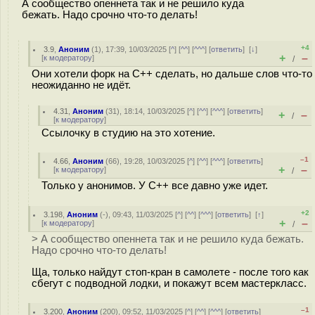
А сообщество опеннета так и не решило куда
бежать. Надо срочно что-то делать!
+4
3.9
,
Аноним
(
1
), 17:39, 10/03/2025 [
^
] [
^^
] [
^^^
] [
ответить
]
[
↓
]
+
–
[
к модератору
]
/
Они хотели форк на С++ сделать, но дальше слов что-то
неожиданно не идёт.
4.31
,
Аноним
(
31
), 18:14, 10/03/2025 [
^
] [
^^
] [
^^^
] [
ответить
]
+
–
/
[
к модератору
]
Ссылочку в студию на это хотение.
–1
4.66
,
Аноним
(
66
), 19:28, 10/03/2025 [
^
] [
^^
] [
^^^
] [
ответить
]
+
–
[
к модератору
]
/
Только у анонимов. У С++ все давно уже идет.
+2
3.198
,
Аноним
(
-
), 09:43, 11/03/2025 [
^
] [
^^
] [
^^^
] [
ответить
]
[
↑
]
+
–
[
к модератору
]
/
> А сообщество опеннета так и не решило куда бежать.
Надо срочно что-то делать!
Ща, только найдут стоп-кран в самолете - после того как
сбегут с подводной лодки, и покажут всем мастеркласс.
–1
3.200
,
Аноним
(
200
), 09:52, 11/03/2025 [
^
] [
^^
] [
^^^
] [
ответить
]