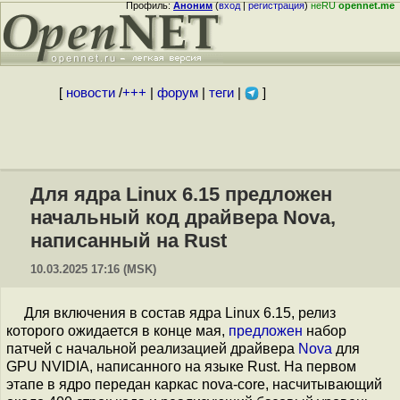
Профиль:
Аноним
(
вход
|
регистрация
)
неRU
opennet.me
[
новости
/
+++
|
форум
|
теги
|
]
Для ядра Linux 6.15 предложен
начальный код драйвера Nova,
написанный на Rust
10.03.2025 17:16 (MSK)
Для включения в состав ядра Linux 6.15, релиз
которого ожидается в конце мая,
предложен
набор
патчей с начальной реализацией драйвера
Nova
для
GPU NVIDIA, написанного на языке Rust. На первом
этапе в ядро передан каркас nova-core, насчитывающий