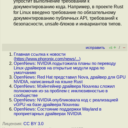
упростит выполнение требований к
документированию кода. Например, в проекте Rust
for Linux введено требование по обязательному
документированию публичных API, требований к
безопасности, unsafe-блоков и инвариантов типов.
+
–
исправить
/
+5
Главная ссылка к новости
(
https://www.phoronix.com/news/...
)
OpenNews: NVIDIA подытожила планы по переводу
Linux-драйверов на открытые модули ядра по
умолчанию
OpenNews: Red Hat представил Nova, драйвер для GPU
NVIDIA, написанный на языке Rust
OpenNews: Мэйнтейнер драйвера Nouveau сложил
полномочия из-за проблем с инклюзивностью в
сообществе
OpenNews: NVIDIA опубликовала код с реализацией
vGPU на базе драйвера Nouveau
OpenNews: Состояние поддержки Wayland в
проприетарных драйверах NVIDIA
Лицензия:
CC BY 3.0