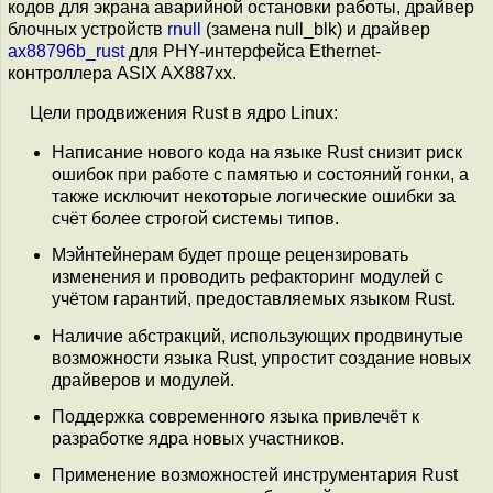
кодов для экрана аварийной остановки работы, драйвер
блочных устройств
rnull
(замена null_blk) и драйвер
ax88796b_rust
для PHY-интерфейса Ethernet-
контроллера ASIX AX887xx.
Цели продвижения Rust в ядро Linux:
Написание нового кода на языке Rust снизит риск
ошибок при работе с памятью и состояний гонки, а
также исключит некоторые логические ошибки за
счёт более строгой системы типов.
Мэйнтейнерам будет проще рецензировать
изменения и проводить рефакторинг модулей с
учётом гарантий, предоставляемых языком Rust.
Наличие абстракций, использующих продвинутые
возможности языка Rust, упростит создание новых
драйверов и модулей.
Поддержка современного языка привлечёт к
разработке ядра новых участников.
Применение возможностей инструментария Rust