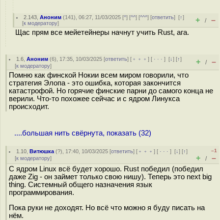
2.143
,
Аноним
(
141
), 06:27, 11/03/2025 [
^
] [
^^
] [
^^^
] [
ответить
]
[
↑
]
+
–
/
[
к модератору
]
Щас прям все мейетейнеры начнут учить Rust, ага.
1.6
,
Аноним
(
6
), 17:35, 10/03/2025 [
ответить
] [
﹢﹢﹢
] [
· · ·
]
[
↓
] [
↑
]
+
–
/
[
к модератору
]
Помню как финской Нокии всем миром говорили, что
стратегия Элопа - это ошибка, которая закончится
катастрофой. Но горячие финские парни до самого конца не
верили. Что-то похожее сейчас и с ядром Линукса
происходит.
....большая нить свёрнута, показать (32)
–1
1.10
,
Витюшка
(
?
), 17:40, 10/03/2025 [
ответить
] [
﹢﹢﹢
] [
· · ·
]
[
↓
] [
↑
]
+
–
[
к модератору
]
/
С ядром Linux всё будет хорошо. Rust победил (победил
даже Zig - он займет только свою нишу). Теперь это next big
thing. Системный общего назначения язык
программирования.
Пока руки не доходят. Но всё что можно я буду писать на
нём.