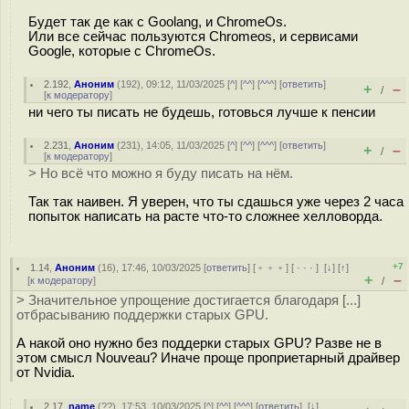
Будет так де как с Goolang, и ChromeOs.
Или все сейчас пользуются Chromeos, и сервисами
Google, которые с ChromeOs.
2.192
,
Аноним
(
192
), 09:12, 11/03/2025 [
^
] [
^^
] [
^^^
] [
ответить
]
+
–
/
[
к модератору
]
ни чего ты писать не будешь, готовься лучше к пенсии
2.231
,
Аноним
(
231
), 14:05, 11/03/2025 [
^
] [
^^
] [
^^^
] [
ответить
]
+
–
/
[
к модератору
]
> Но всё что можно я буду писать на нём.
Так так наивен. Я уверен, что ты сдашься уже через 2 часа
попыток написать на расте что-то сложнее хелловорда.
+7
1.14
,
Аноним
(
16
), 17:46, 10/03/2025 [
ответить
] [
﹢﹢﹢
] [
· · ·
]
[
↓
] [
↑
]
+
–
[
к модератору
]
/
> Значительное упрощение достигается благодаря [...]
отбрасыванию поддержки старых GPU.
А накой оно нужно без поддерки старых GPU? Разве не в
этом смысл Nouveau? Иначе проще проприетарный драйвер
от Nvidia.
2.17
,
name
(
??
), 17:53, 10/03/2025 [
^
] [
^^
] [
^^^
] [
ответить
]
[
↓
]