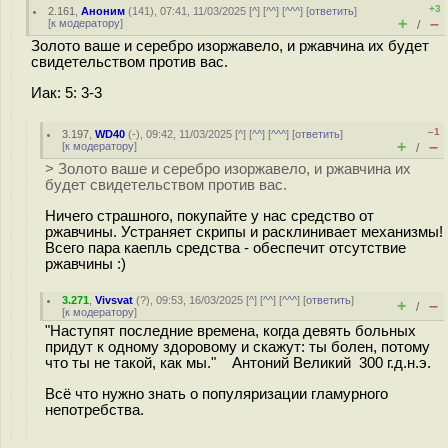
+3
2.161
,
Аноним
(
141
), 07:41, 11/03/2025 [
^
] [
^^
] [
^^^
] [
ответить
]
+
–
[
к модератору
]
/
Золото ваше и серебро изоржавело, и ржавчина их будет
свидетельством против вас.
Иак: 5: 3-3
–1
3.197
,
WD40
(-), 09:42, 11/03/2025 [
^
] [
^^
] [
^^^
] [
ответить
]
+
–
[
к модератору
]
/
> Золото ваше и серебро изоржавело, и ржавчина их
будет свидетельством против вас.
Ничего страшного, покупайте у нас средство от
ржавчины. Устраняет скрипы и расклинивает механизмы!
Всего пара каепль средства - обеспечит отсутствие
ржавчины :)
3.271
,
Vivsvat
(
?
), 09:53, 16/03/2025 [
^
] [
^^
] [
^^^
] [
ответить
]
+
–
/
[
к модератору
]
"Наступят последние времена, когда девять больных
придут к одному здоровому и скажут: ты болен, потому
что ты не такой, как мы." Антоний Великий 300 г.д.н.э.
Всё что нужно знать о популяризации гламурного
непотребства.