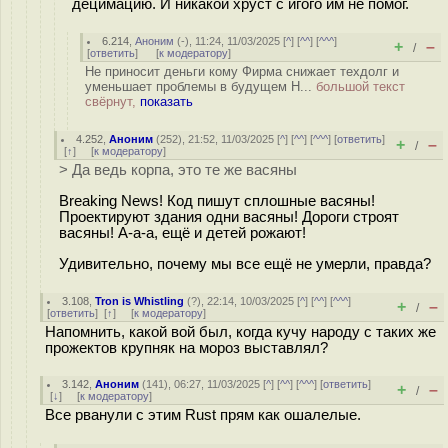
децимацию. И никакой хруст с игого им не помог.
6.214
,
Аноним
(
-
), 11:24, 11/03/2025 [
^
] [
^^
] [
^^^
]
+
–
/
[
ответить
]
[
к модератору
]
Не приносит деньги кому Фирма снижает техдолг и
уменьшает проблемы в будущем Н...
большой текст
свёрнут,
показать
4.252
,
Аноним
(
252
), 21:52, 11/03/2025 [
^
] [
^^
] [
^^^
] [
ответить
]
+
–
/
[
↑
] [
к модератору
]
> Да ведь корпа, это те же васяны
Breaking News! Код пишут сплошные васяны!
Проектируют здания одни васяны! Дороги строят
васяны! А-а-а, ещё и детей рожают!
Удивительно, почему мы все ещё не умерли, правда?
3.108
,
Tron is Whistling
(
?
), 22:14, 10/03/2025 [
^
] [
^^
] [
^^^
]
+
–
/
[
ответить
]
[
↑
] [
к модератору
]
Напомнить, какой вой был, когда кучу народу с таких же
прожектов крупняк на мороз выставлял?
3.142
,
Аноним
(
141
), 06:27, 11/03/2025 [
^
] [
^^
] [
^^^
] [
ответить
]
+
–
/
[
↓
] [
к модератору
]
Все рванули с этим Rust прям как ошалелые.