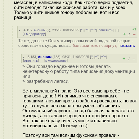
мегаспец в написании кода. Как кто-то верно подметил,
ойти сегодня такая же офисная работа, как и у всех.
Только у айтишников гонору побольше, вот и вся
разница.
+3
4.115
,
Аноним
(
-
), 23:26, 10/03/2025 [
^
] [
^^
] [
^^^
] [
ответить
]
[
↓
]
+
–
[
к модератору
]
/
Те же, да не те Они мотивированы самой надежной вещью -
средствами к существова...
большой текст свёрнут,
показать
5.183
,
Аноним
(
183
), 08:31, 11/03/2025 [
^
] [
^^
] [
^^^
]
+
–
/
[
ответить
]
[
к модератору
]
> Они гораздо надежнее и готовы делать
неинтересную работу типа написания документации
или
> разгребания легаси.
Есть маленький нюанс. Это все само пр себе - не
приносит денег! Я понимаю что снeжинкaм с
горящими глазами про это забыли рассказать, но вот
тут в случае чего манагеры умеют объяснить.
Оптимальный вариант - когда базовая зарплата это
мизера, а остальное процент от профита проекта.
Вот так все сразу очень умные и правильно
мотивированные. Почему-то :)
Поэтому вон там всяким фуксикам провели -