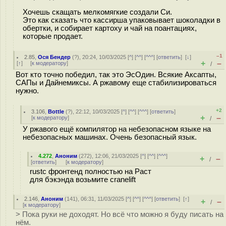
Хочешь скащать мелкомягкие создали Си.
Это как сказать что кассирша упаковывает шоколадки в
обертки, и собирает картоху и чай на поантациях,
которые продает.
–1
2.85
,
Ося Бендер
(
?
), 20:24, 10/03/2025 [
^
] [
^^
] [
^^^
] [
ответить
]
[
↓
]
+
–
[
↑
] [
к модератору
]
/
Вот кто точно победил, так это ЭсОдин. Всякие Аксапты,
САПы и Дайнемиксы. А ржавому еще стабилизироваться
нужно.
+2
3.106
,
Bottle
(
?
), 22:12, 10/03/2025 [
^
] [
^^
] [
^^^
] [
ответить
]
+
–
[
к модератору
]
/
У ржавого ещё компилятор на небезопасном языке на
небезопасных машинах. Очень безопасный язык.
4.272
,
Аноним
(
272
), 12:06, 21/03/2025 [
^
] [
^^
] [
^^^
]
+
–
/
[
ответить
]
[
к модератору
]
rustc фронтенд полностью на Раст
для бэкэнда возьмите cranelift
2.146
,
Аноним
(
141
), 06:31, 11/03/2025 [
^
] [
^^
] [
^^^
] [
ответить
]
[
↑
]
+
–
/
[
к модератору
]
> Пока руки не доходят. Но всё что можно я буду писать на
нём.