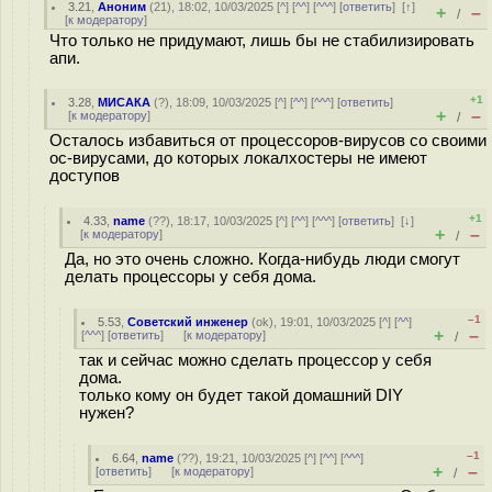
3.21
,
Аноним
(
21
), 18:02, 10/03/2025 [
^
] [
^^
] [
^^^
] [
ответить
]
[
↑
]
+
–
/
[
к модератору
]
Что только не придумают, лишь бы не стабилизировать
апи.
+1
3.28
,
МИСАКА
(
?
), 18:09, 10/03/2025 [
^
] [
^^
] [
^^^
] [
ответить
]
+
–
[
к модератору
]
/
Осталось избавиться от процессоров-вирусов со своими
ос-вирусами, до которых локалхостеры не имеют
доступов
+1
4.33
,
name
(
??
), 18:17, 10/03/2025 [
^
] [
^^
] [
^^^
] [
ответить
]
[
↓
]
+
–
[
к модератору
]
/
Да, но это очень сложно. Когда-нибудь люди смогут
делать процессоры у себя дома.
–1
5.53
,
Советский инженер
(
ok
), 19:01, 10/03/2025 [
^
] [
^^
]
+
–
[
^^^
] [
ответить
]
[
к модератору
]
/
так и сейчас можно сделать процессор у себя
дома.
только кому он будет такой домашний DIY
нужен?
–1
6.64
,
name
(
??
), 19:21, 10/03/2025 [
^
] [
^^
] [
^^^
]
+
–
[
ответить
]
[
к модератору
]
/