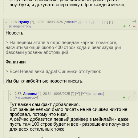
ноутбуки, и докупать оперативку с tpm каждый месяц.
+6
1.18
,
Нуину
(
?
), 17:55, 10/03/2025 [
ответить
] [
﹢﹢﹢
] [
· · ·
]
[
↓
] [
↑
]
+
–
[
к модератору
]
/
Новость
> На первом этапе в ядро передан каркас nova-core,
насчитывающий около 400 строк кода и реализующий
базовый уровень абстракций
Фанатики
> Все! Новая веха ядра! Сишники отступают.
Им бы кликбейтные новости писать.
–1
2.87
,
Аноним
(
-
), 20:34, 10/03/2025 [
^
] [
^^
] [
^^^
] [
ответить
]
+
–
[
к модератору
]
/
Тут важен сам факт добавления.
Вот раньше нельзя было писать не на сишкеи никто не
пробовал, потому что низя.
А сейчас добавится первый драйвер в мейнлайн - даже
пусть там 100 строк будет и все - разрешение получено
для всех остальных тоже.