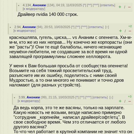
4.134
,
Аноним
(
134
), 04:19, 11/03/2025 [
^
] [
^^
] [
^^^
] [
ответить
]
+
–
/
[
к модератору
]
Драйвер nvidia 140 000 строк.
+2
2.94
,
Аноним
(
94
), 20:53, 10/03/2025 [
^
] [
^^
] [
^^^
] [
ответить
]
[
↑
]
+
–
[
к модератору
]
/
красношляпа, гугель, циска,... vs Ананим с опеннета. Хм-м-
м-м, кто же из них неправ... Ну конечно же корпорасты (они
же "расты")! Они те ещё балаболы, ничего незнающие
неумёхи-любители, не создавшие за всё время ни одной
завалящей программулины сложнее хелловрота.
У меня к Вам большая просьба от сообщества опеннета!
Возьмите на себя тяжкий просветительский труд,
разъясните им их ошибку, поделитесь с ними своей
Мудростью, а то они многого не понимают и точно дров
наломают (для разных устройств).
+3
3.99
,
Аноним
(
99
), 21:15, 10/03/2025 [
^
] [
^^
] [
^^^
] [
ответить
]
[
↓
]
+
–
[
к модератору
]
/
Да ведь корпа, это те же васяны, только на зарплате.
Какую новость не возьми, везде написано примерно
"сотрудник _корпнейм_ написал драйвер/софт/етц". В
свое свободное время. Чем это отличается от любого
другого васяна?
То что чел работает в крупной компании не значит что он