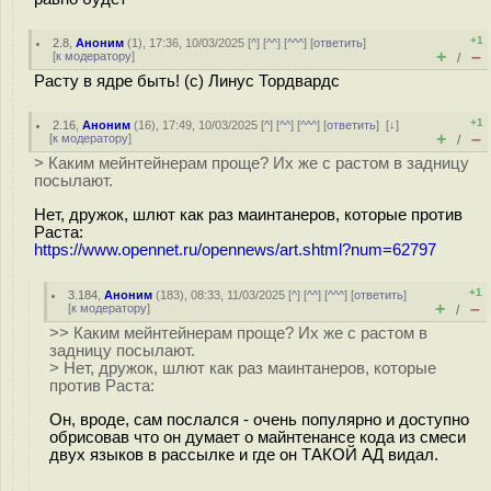
+1
2.8
,
Аноним
(
1
), 17:36, 10/03/2025 [
^
] [
^^
] [
^^^
] [
ответить
]
+
–
[
к модератору
]
/
Расту в ядре быть! (c) Линус Тордвардс
+1
2.16
,
Аноним
(
16
), 17:49, 10/03/2025 [
^
] [
^^
] [
^^^
] [
ответить
]
[
↓
]
+
–
[
к модератору
]
/
> Каким мейнтейнерам проще? Их же с растом в задницу
посылают.
Нет, дружок, шлют как раз маинтанеров, которые против
Раста:
https://www.opennet.ru/opennews/art.shtml?num=62797
+1
3.184
,
Аноним
(
183
), 08:33, 11/03/2025 [
^
] [
^^
] [
^^^
] [
ответить
]
+
–
[
к модератору
]
/
>> Каким мейнтейнерам проще? Их же с растом в
задницу посылают.
> Нет, дружок, шлют как раз маинтанеров, которые
против Раста:
Он, вроде, сам послался - очень популярно и доступно
обрисовав что он думает о майнтенансе кода из смеси
двух языков в рассылке и где он ТАКОЙ АД видал.