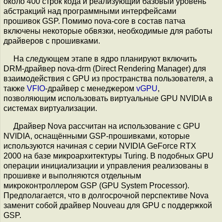
около 400 строк кода и реализующий базовый уровень
абстракций над программными интерфейсами
прошивок GSP. Помимо nova-core в состав патча
включены некоторые обвязки, необходимые для работы
драйверов с прошивками.
На следующем этапе в ядро планируют включить
DRM-драйвер nova-drm (Direct Rendering Manager) для
взаимодействия с GPU из пространства пользователя, а
также
VFIO
-драйвер с менеджером
vGPU
,
позволяющим использовать виртуальные GPU NVIDIA в
системах виртуализации.
Драйвер Nova рассчитан на использование с GPU
NVIDIA, оснащёнными GSP-прошивками, которые
используются начиная с серии NVIDIA GeForce RTX
2000 на базе микроархитектуры Turing. В подобных GPU
операции инициализации и управления реализованы в
прошивке и выполняются отдельным
микроконтроллером GSP (GPU System Processor).
Предполагается, что в долгосрочной перспективе Nova
заменит собой драйвер Nouveau для GPU с поддержкой
GSP.