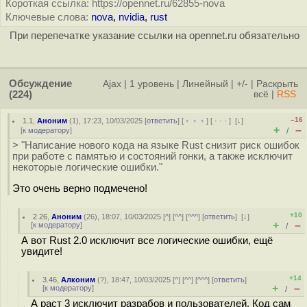
Короткая ссылка: https://opennet.ru/62855-nova
Ключевые слова:
nova
,
nvidia
,
rust
При перепечатке указание ссылки на opennet.ru обязательно
Обсуждение
Ajax
|
1 уровень
|
Линейный
|
+/-
|
Раскрыть
(224)
всё
|
RSS
–16
1.1
,
Аноним
(
1
), 17:23, 10/03/2025 [
ответить
] [
﹢﹢﹢
] [
· · ·
]
[
↓
]
+
–
[
к модератору
]
/
> "Написание нового кода на языке Rust снизит риск ошибок
при работе с памятью и состояний гонки, а также исключит
некоторые логические ошибки."
Это очень верно подмечено!
+10
2.26
,
Аноним
(
26
), 18:07, 10/03/2025 [
^
] [
^^
] [
^^^
] [
ответить
]
[
↓
]
+
–
[
к модератору
]
/
А вот Rust 2.0 исключит все логические ошибки, ещё
увидите!
+14
3.46
,
Алконим
(
?
), 18:47, 10/03/2025 [
^
] [
^^
] [
^^^
] [
ответить
]
+
–
[
к модератору
]
/
А раст 3 исключит разрабов и пользователей. Код сам