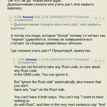
Так что так да "Новая веха ядра".
Дыряшечникам сказали или учить раст, или закрыть
варешку.
3.219
,
Аноним
(
219
), 12:39, 11/03/2025 [
^
] [
^^
] [
^^^
] [
ответить
]
+
–
/
[
к модератору
]
> Дыряшечникам сказали или учить раст, или закрыть
варешку.
А потом эти люди, которые "белое" почему то читают как
"черное" удивляются, почему их коммьюнити все
считают за сборище примитивных обезьян.
Где сказали учить раст? Процитируй, орангутан.
4.232
,
Аноним
(
-
), 14:29, 11/03/2025 [
^
] [
^^
] [
^^^
] [
ответить
]
+
–
/
[
к модератору
]
You are not forced to take any Rust code, or care about
any Rust code
in the DMA code. You can ignore it.
But "ignore the Rust side" automatically also means that
you don't
have any *say* on the Rust side.
You can't have it both ways. You can't say "I want to have
nothing to
do with Rust", and then in the very next sentence say "And