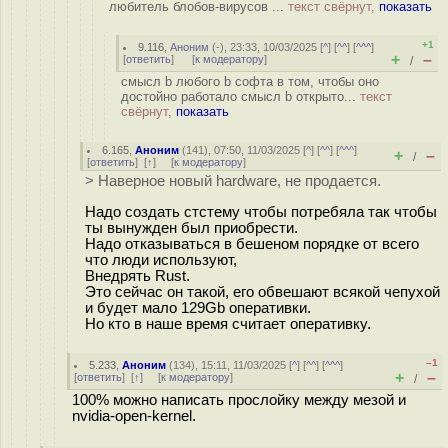
любитель блобов-вирусов ...
текст свёрнут,
показать
+1
9.116
,
Аноним
(
-
), 23:33, 10/03/2025 [
^
] [
^^
] [
^^^
]
+
–
[
ответить
]
[
к модератору
]
/
смысл b любого b софта в том, чтобы оно
достойно работало смысл b открыто...
текст
свёрнут,
показать
6.165
,
Аноним
(
141
), 07:50, 11/03/2025 [
^
] [
^^
] [
^^^
]
+
–
/
[
ответить
]
[
↑
] [
к модератору
]
> Наверное новый hardware, не продается.
Надо создать стстему чтобы потребяла так чтобы
ты вынужден был приобрести.
Надо отказываться в бешеном порядке от всего
что люди используют,
Внедрять Rust.
Это сейчас он такой, его обвешают всякой чепухой
и будет мало 129Gb оперативки.
Но кто в наше время считает оперативку.
–1
5.233
,
Аноним
(
134
), 15:11, 11/03/2025 [
^
] [
^^
] [
^^^
]
+
–
[
ответить
]
[
↑
] [
к модератору
]
/
100% можно написать прослойку между мезой и
nvidia-open-kernel.