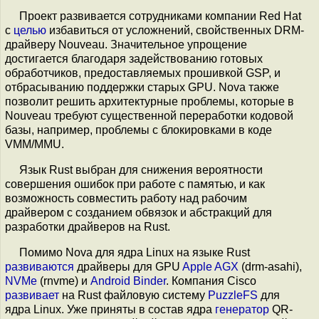
Проект развивается сотрудниками компании Red Hat
с
целью
избавиться от усложнений, свойственных DRM-
драйверу Nouveau. Значительное упрощение
достигается благодаря задействованию готовых
обработчиков, предоставляемых прошивкой GSP, и
отбрасыванию поддержки старых GPU. Nova также
позволит решить архитектурные проблемы, которые в
Nouveau требуют существенной переработки кодовой
базы, например, проблемы с блокировками в коде
VMM/MMU.
Язык Rust выбран для снижения вероятности
совершения ошибок при работе с памятью, и как
возможность совместить работу над рабочим
драйвером с созданием обвязок и абстракций для
разработки драйверов на Rust.
Помимо Nova для ядра Linux на языке Rust
развиваются
драйверы для GPU
Apple AGX
(drm-asahi),
NVMe
(rnvme) и
Android Binder
. Компания Cisco
развивает
на Rust файловую систему
PuzzleFS
для
ядра Linux. Уже приняты в состав ядра
генератор
QR-