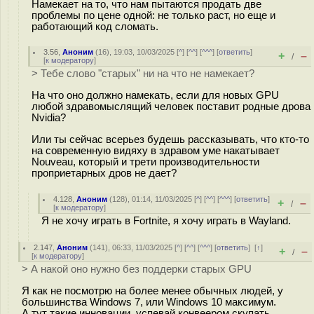
Намекает на то, что нам пытаются продать две
проблемы по цене одной: не только раст, но еще и
работающий код сломать.
3.56
,
Аноним
(
16
), 19:03, 10/03/2025 [
^
] [
^^
] [
^^^
] [
ответить
]
+
–
/
[
к модератору
]
> Тебе слово "старых" ни на что не намекает?
На что оно должно намекать, если для новых GPU
любой здравомыслящий человек поставит родные дрова
Nvidia?
Или ты сейчас всерьез будешь рассказывать, что кто-то
на современную видяху в здравом уме накатывает
Nouveau, который и трети производительности
проприетарных дров не дает?
4.128
,
Аноним
(
128
), 01:14, 11/03/2025 [
^
] [
^^
] [
^^^
] [
ответить
]
+
–
/
[
к модератору
]
Я не хочу играть в Fortnite, я хочу играть в Wayland.
2.147
,
Аноним
(
141
), 06:33, 11/03/2025 [
^
] [
^^
] [
^^^
] [
ответить
]
[
↑
]
+
–
/
[
к модератору
]
> А накой оно нужно без поддерки старых GPU
Я как не посмотрю на более менее обычных людей, у
большинства Windows 7, или Windows 10 максимум.
А тут такие инновации, успевай конвеером скупать