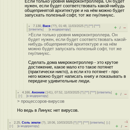
Если только уровня микроконтроллера. Он будет
нужен, если будет соответствовать какой-нибудь
общепринятой архитектуре и на нём можно будет
запускать полезный софт, тот же гну/линукс.
7.130
,
Вася
(
??
), 01:48, 11/03/2025 [
^
] [
^^
] [
^^^
]
+
–
/
[
ответить
]
[
к модератору
]
>Если только уровня микроконтроллера. Он
будет нужен, если будет соответствовать какой-
нибудь общепринятой архитектуре и на нём
можно будет запускать полезный софт, тот же
гну/линукс.
Сделать дома микроконтроллер - это крутое
достижение, какое мало кто такое потянет
(практически никто), а если кто потянет - про
него можно будет написать книгу и показывать в
передаче удивительные люди.
4.166
,
Аноним
(
141
), 07:52, 11/03/2025 [
^
] [
^^
] [
^^^
] [
ответить
]
+
–
/
[
↑
] [
к модератору
]
> процессоров-вирусов
Но ведь в Линукс нет вирусов.
–1
2.25
,
Соль земли
(
?
), 18:06, 10/03/2025 [
^
] [
^^
] [
^^^
] [
ответить
]
[
↓
]
+
–
[
↑
] [
к модератору
]
/