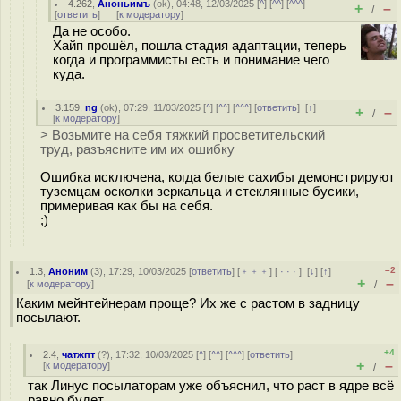
4.262
,
Аноньимъ
(
ok
), 04:48, 12/03/2025 [
^
] [
^^
] [
^^^
]
+
–
/
[
ответить
]
[
к модератору
]
Да не особо.
Хайп прошёл, пошла стадия адаптации, теперь
когда и программисты есть и понимание чего
куда.
3.159
,
ng
(
ok
), 07:29, 11/03/2025 [
^
] [
^^
] [
^^^
] [
ответить
]
[
↑
]
+
–
/
[
к модератору
]
> Возьмите на себя тяжкий просветительский
труд, разъясните им их ошибку
Ошибка исключена, когда белые сахибы демонстрируют
туземцам осколки зеркальца и стеклянные бусики,
примеривая как бы на себя.
;)
–2
1.3
,
Аноним
(
3
), 17:29, 10/03/2025 [
ответить
] [
﹢﹢﹢
] [
· · ·
]
[
↓
] [
↑
]
+
–
[
к модератору
]
/
Каким мейнтейнерам проще? Их же с растом в задницу
посылают.
+4
2.4
,
чатжпт
(
?
), 17:32, 10/03/2025 [
^
] [
^^
] [
^^^
] [
ответить
]
+
–
[
к модератору
]
/
так Линус посылаторам уже объяснил, что раст в ядре всё
равно будет