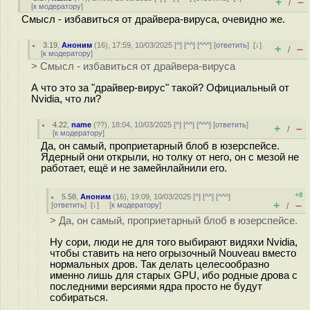
+
–
/
[
к модератору
]
Смысл - избавиться от драйвера-вируса, очевидно же.
3.19
,
Аноним
(
16
), 17:59, 10/03/2025 [
^
] [
^^
] [
^^^
] [
ответить
]
[
↓
]
+
–
/
[
к модератору
]
> Смысл - избавиться от драйвера-вируса
А что это за "драйвер-вирус" такой? Официальный от
Nvidia, что ли?
4.22
,
name
(
??
), 18:04, 10/03/2025 [
^
] [
^^
] [
^^^
] [
ответить
]
+
–
/
[
к модератору
]
Да, он самый, проприетарный блоб в юзерспейсе.
Ядерный они открыли, но толку от него, он с мезой не
работает, ещё и не замейнлайнили его.
+8
5.58
,
Аноним
(
16
), 19:09, 10/03/2025 [
^
] [
^^
] [
^^^
]
+
–
[
ответить
]
[
↓
] [
к модератору
]
/
> Да, он самый, проприетарный блоб в юзерспейсе.
Ну сори, люди не для того выбирают видяхи Nvidia,
чтобы ставить на него огрызочный Nouveau вместо
нормальных дров. Так делать целесообразно
именно лишь для старых GPU, ибо родные дрова с
последними версиями ядра просто не будут
собираться.