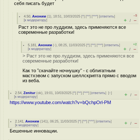
себя писать будет
–5
4.50
,
Аноним
(
1
), 18:51, 10/03/2025 [
^
] [
^^
] [
^^^
] [
ответить
]
+
–
[
к модератору
]
/
Раст это не про луддизм, здесь применяются все
современные разработки!
+2
5.181
,
Аноним
(
-
), 08:25, 11/03/2025 [
^
] [
^^
] [
^^^
] [
ответить
]
+
–
[
к модератору
]
/
> Раст это не про луддизм, здесь применяются все
современные разработки!
Как то "скачайте ночнушку" - с облигатным
мастхэвом с запуском шеллскрипта прямо с вводом
из веба.
2.54
,
Zenitur
(
ok
), 19:01, 10/03/2025 [
^
] [
^^
] [
^^^
] [
ответить
]
[
↑
]
+
–
/
[
к модератору
]
https://www.youtube.com/watch?v=bQchpOrl-PM
2.141
,
Аноним
(
141
), 06:25, 11/03/2025 [
^
] [
^^
] [
^^^
] [
ответить
]
+
–
/
[
к модератору
]
Бешенные инновации.