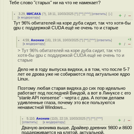
Тебе слово "старых" ни на что не намекает?
3.29
,
МИСАКА
(
?
), 18:11, 10/03/2025 [
^
] [
^^
] [
^^^
] [
ответить
]
[
↓
]
+
–
/
[
к модератору
]
Тут 96% обитателей на коре дуба сидит, так что хотя-бы
gpu с поддержкой CUDA ещё не очень то и старые
+3
4.59
,
Аноним
(
16
), 19:16, 10/03/2025 [
^
] [
^^
] [
^^^
] [
ответить
]
+
–
[
к модератору
]
/
> Тут 96% обитателей на коре дуба сидит, так что
хотя-бы gpu с поддержкой CUDA ещё не очень то и
старые
Дело не в году выпуска видяхи, а в том, что после 5-7
лет ее дрова уже не собираются под актуальное ядро
Linux.
Поэтому любая старая видяха до сих пор идеально
работает под последней Виндой, а вот в Линуксе с его
"stanle API nonsense" - черта с два. А потом делаем
удивленные глаза, почему это все пользуются
ненавистной Windows...
5.110
,
Аноним
(
110
), 22:19, 10/03/2025 [
^
] [
^^
] [
^^^
]
+
–
/
[
ответить
]
[
к модератору
]
Двачую анонима выше. Драйвер древних 9800 и 8600
поддерживается на клятой, актуальной,