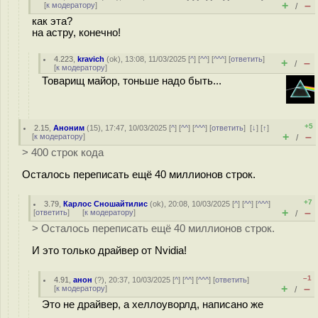
+
–
[
к модератору
]
/
как эта?
на астру, конечно!
4.223
,
kravich
(
ok
), 13:08, 11/03/2025 [
^
] [
^^
] [
^^^
] [
ответить
]
+
–
/
[
к модератору
]
Товарищ майор, тоньше надо быть...
+5
2.15
,
Аноним
(
15
), 17:47, 10/03/2025 [
^
] [
^^
] [
^^^
] [
ответить
]
[
↓
] [
↑
]
+
–
[
к модератору
]
/
> 400 строк кода
Осталось переписать ещё 40 миллионов строк.
+7
3.79
,
Карлос Сношайтилис
(
ok
), 20:08, 10/03/2025 [
^
] [
^^
] [
^^^
]
+
–
[
ответить
]
[
к модератору
]
/
> Осталось переписать ещё 40 миллионов строк.
И это только драйвер от Nvidia!
–1
4.91
,
анон
(
?
), 20:37, 10/03/2025 [
^
] [
^^
] [
^^^
] [
ответить
]
+
–
[
к модератору
]
/
Это не драйвер, а хеллоуворлд, написано же