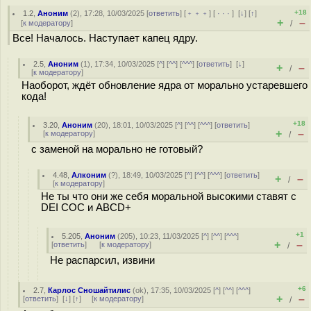
+18
1.2
,
Аноним
(
2
), 17:28, 10/03/2025 [
ответить
] [
﹢﹢﹢
] [
· · ·
]
[
↓
] [
↑
]
+
–
[
к модератору
]
/
Все! Началось. Наступает капец ядру.
2.5
,
Аноним
(
1
), 17:34, 10/03/2025 [
^
] [
^^
] [
^^^
] [
ответить
]
[
↓
]
+
–
/
[
к модератору
]
Наоборот, ждёт обновление ядра от морально устаревшего
кода!
+18
3.20
,
Аноним
(
20
), 18:01, 10/03/2025 [
^
] [
^^
] [
^^^
] [
ответить
]
+
–
[
к модератору
]
/
с заменой на морально не готовый?
4.48
,
Алконим
(
?
), 18:49, 10/03/2025 [
^
] [
^^
] [
^^^
] [
ответить
]
+
–
/
[
к модератору
]
Не ты что они же себя моральной высокими ставят с
DEI COC и ABCD+
+1
5.205
,
Аноним
(
205
), 10:23, 11/03/2025 [
^
] [
^^
] [
^^^
]
+
–
[
ответить
]
[
к модератору
]
/
Не распарсил, извини
+6
2.7
,
Карлос Сношайтилис
(
ok
), 17:35, 10/03/2025 [
^
] [
^^
] [
^^^
]
+
–
[
ответить
]
[
↓
] [
↑
] [
к модератору
]
/