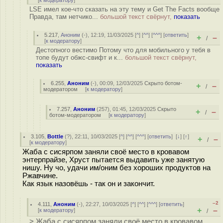
[
к модератору
]
LSE имел кое-что сказать на эту тему и Get The Facts вообще
Правда, там нетчико...
большой текст свёрнут,
показать
5.217
,
Аноним
(
-
), 12:19, 11/03/2025 [
^
] [
^^
] [
^^^
] [
ответить
]
+
–
/
[
к модератору
]
Дестопного вестимо Потому что для мобильного у тебя в
топе будут обжс-свифт и к...
большой текст свёрнут,
показать
6.255
,
Аноним
(
-
), 00:09, 12/03/2025
Скрыто ботом-
+
–
/
модератором
[
к модератору
]
7.257
,
Аноним
(
257
), 01:45, 12/03/2025
Скрыто
+
–
/
ботом-модератором
[
к модератору
]
3.105
,
Bottle
(
?
), 22:11, 10/03/2025 [
^
] [
^^
] [
^^^
] [
ответить
]
[
↓
] [
↑
]
+
–
/
[
к модератору
]
Жаба с сисярпом заняли своё место в кровавом
энтерпрайзе, Хруст пытается выдавить уже занятую
нишу. Ну чо, удачи им/оним без хороших продуктов на
Ржавчине.
Как язык назовёшь - так он и закончит.
–2
4.111
,
Аноним
(
-
), 22:27, 10/03/2025 [
^
] [
^^
] [
^^^
] [
ответить
]
+
–
[
к модератору
]
/
> Жаба с сисярпом заняли своё место в кровавом