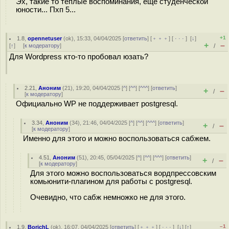
Эх, такие то теплые воспоминания, еще студенческой
юности... Пхп 5...
+1
1.8
,
opennetuser
(
ok
), 15:33, 04/04/2025 [
ответить
] [
﹢﹢﹢
] [
· · ·
]
[
↓
]
+
–
[
↑
] [
к модератору
]
/
Для Wordpress кто-то пробовал юзать?
2.21
,
Аноним
(
21
), 19:20, 04/04/2025 [
^
] [
^^
] [
^^^
] [
ответить
]
+
–
/
[
к модератору
]
Официально WP не поддерживает postgresql.
3.34
,
Аноним
(
34
), 21:46, 04/04/2025 [
^
] [
^^
] [
^^^
] [
ответить
]
+
–
/
[
к модератору
]
Именно для этого и можно воспользоваться сабжем.
4.51
,
Аноним
(
51
), 20:45, 05/04/2025 [
^
] [
^^
] [
^^^
] [
ответить
]
+
–
/
[
к модератору
]
Для этого можно воспользоваться вордпрессовским
комьюнити-плагином для работы с postgresql.
Очевидно, что сабж немножко не для этого.
–1
1.9
,
BorichL
(
ok
), 16:07, 04/04/2025 [
ответить
] [
﹢﹢﹢
] [
· · ·
]
[
↓
] [
↑
]