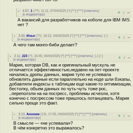
4.57
,
1
(
??
), 11:11, 07/04/2025 [
^
] [
^^
] [
^^^
] [
ответить
]
+
–
/
[
к модератору
]
А вакансий для разработчиков на коболе для IBM IMS
нет ?
3.20
,
Илья
(
??
), 18:22, 04/04/2025 [
^
] [
^^
] [
^^^
] [
ответить
]
[
↑
]
+
–
/
[
к модератору
]
А чего там монго-биби делает?
2.11
,
223
(
?
), 16:45, 04/04/2025 [
^
] [
^^
] [
^^^
] [
ответить
]
[
↓
] [
↑
]
+
–
/
[
к модератору
]
Мария, которая DB, как и оригинальный мускуль не
отличается эффективностью,недавно на пет-проекте
начались дропы данных, мария тупо не успевала
обновлять данные если параллельно на ноде шли бэкапы,
добавляли индексы к таблицам еще какие-то оптимизации,
бестолку, обьем данных по чуть-чуть тоже рос,
..переползли на на посгресс, проблемы исчезли, хотя
конечно с посгрессом тоже пришлось потанцевать. Мария
сильно проще это факт.
3.13
,
Аноним
(
13
), 17:05, 04/04/2025 [
^
] [
^^
] [
^^^
] [
ответить
]
+
–
/
[
к модератору
]
В смысле — «не успевала»?
В чём конкретно это выражалось?