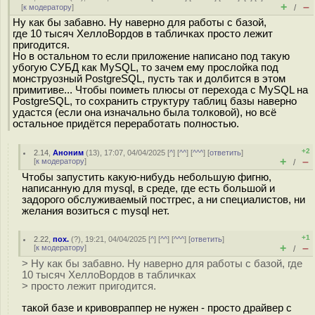
+
–
[
к модератору
]
/
Ну как бы забавно. Ну наверно для работы с базой,
где 10 тысяч ХеллоВордов в табличках просто лежит
пригодится.
Но в остальном то если приложение написано под такую
убогую СУБД как MySQL, то зачем ему прослойка под
монструозный PostgreSQL, пусть так и долбится в этом
примитиве... Чтобы поиметь плюсы от перехода с MySQL на
PostgreSQL, то сохранить структуру таблиц базы наверно
удастся (если она изначально была толковой), но всё
остальное придётся переработать полностью.
+2
2.14
,
Аноним
(
13
), 17:07, 04/04/2025 [
^
] [
^^
] [
^^^
] [
ответить
]
+
–
[
к модератору
]
/
Чтобы запустить какую-нибудь небольшую фигню,
написанную для mysql, в среде, где есть большой и
задорого обслуживаемый постгрес, а ни специалистов, ни
желания возиться с mysql нет.
+1
2.22
,
пох.
(
?
), 19:21, 04/04/2025 [
^
] [
^^
] [
^^^
] [
ответить
]
+
–
[
к модератору
]
/
> Ну как бы забавно. Ну наверно для работы с базой, где
10 тысяч ХеллоВордов в табличках
> просто лежит пригодится.
такой базе и кривовраппер не нужен - просто драйвер с