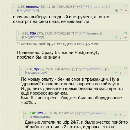
+1
3.15
,
Аноним
(
15
), 17:16, 04/04/2025 [
^
] [
^^
] [
^^^
] [
ответить
]
[
↓
]
+
–
[
к модератору
]
/
сначала выберут негодный инструмент, а потом
свмотрят на свои яйца, не мешают ли
+8
4.18
,
FSA
(
??
), 17:36, 04/04/2025 [
^
] [
^^
] [
^^^
] [
ответить
]
+
–
[
к модератору
]
/
> сначала выберут негодный инструмент
Правильно. Сразу бы взяли PostgreSQL,
проблем бы не знали
+1
5.36
,
tty2
(
?
), 22:11, 04/04/2025 [
^
] [
^^
] [
^^^
] [
ответить
]
[
↓
]
+
–
[
к модератору
]
/
По моему опыту - бек не смог в транзакции. Ну а
"дропами" назвали отвалы запросов по таймауту.
И да, лить данные во время бекапа на мастере тот
ещё профессионализм.
Был бы постгресс - бюджет был на оборудование
+50%…
6.62
,
223
(
?
), 11:16, 11/04/2025 [
^
] [
^^
] [
^^^
] [
ответить
]
+
–
/
[
к модератору
]
Данные летели по udp 24/7, и было жестко прибито
обрабатывать их в 2 потока, и дропы - это не