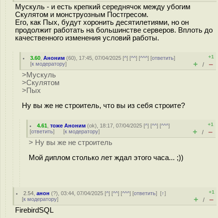
Мускуль - и есть крепкий середнячок между убогим
Скулятом и монструозным Постгресом.
Его, как Пых, будут хоронить десятилетиями, но он
продолжит работать на большинстве серверов. Вплоть до
качественного изменения условий работы.
+1
3.60
,
Аноним
(
60
), 17:45, 07/04/2025 [
^
] [
^^
] [
^^^
] [
ответить
]
+
–
[
к модератору
]
/
>Мускуль
>Скулятом
>Пых
Ну вы же не строитель, что вы из себя строите?
+1
4.61
,
тоже Аноним
(
ok
), 18:17, 07/04/2025 [
^
] [
^^
] [
^^^
]
+
–
[
ответить
]
[
к модератору
]
/
> Ну вы же не строитель
Мой диплом столько лет ждал этого часа... ;))
+1
2.54
,
анон
(
?
), 03:44, 07/04/2025 [
^
] [
^^
] [
^^^
] [
ответить
]
[
↑
]
+
–
[
к модератору
]
/
FirebirdSQL