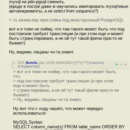
mysql на pdo-pgsql сменить.
(вроде в посгре даже ж научились имитировать mysql'евые
автоинкременты, а не select from sequence?)
> то зачем ему прослойка под монструозный PostgreSQL
вот и я тоже не пойму, что там такого может быть что под
постгрезом требует трансляции (и при этом еще и может
быть странслировано, а не ой тут такой фигни просто не
бывает)
Ну, видимо, пацаны чо-та знают.
3.27
,
BorichL
(
ok
), 19:39, 04/04/2025 [
^
] [
^^
] [
^^^
] [
ответить
]
+
–
/
[
к модератору
]
> вот и я тоже не пойму, что там такого может быть
что
> под постгрезом требует трансляции (и при этом
еще и может быть
> странслировано, а не ой тут такой фигни просто не
бывает)
> Ну, видимо, пацаны чо-та знают.
Ну вот что с ходу нашёл, что может нередко
использоваться:
MySQL Syntax:
SELECT column_name(s) FROM table_name ORDER BY