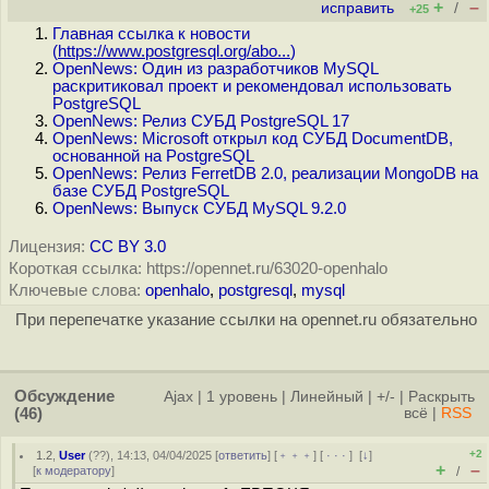
+
–
исправить
/
+25
Главная ссылка к новости
(
https://www.postgresql.org/abo...
)
OpenNews: Один из разработчиков MySQL
раскритиковал проект и рекомендовал использовать
PostgreSQL
OpenNews: Релиз СУБД PostgreSQL 17
OpenNews: Microsoft открыл код СУБД DocumentDB,
основанной на PostgreSQL
OpenNews: Релиз FerretDB 2.0, реализации MongoDB на
базе СУБД PostgreSQL
OpenNews: Выпуск СУБД MySQL 9.2.0
Лицензия:
CC BY 3.0
Короткая ссылка: https://opennet.ru/63020-openhalo
Ключевые слова:
openhalo
,
postgresql
,
mysql
При перепечатке указание ссылки на opennet.ru обязательно
Обсуждение
Ajax
|
1 уровень
|
Линейный
|
+/-
|
Раскрыть
(46)
всё
|
RSS
+2
1.2
,
User
(
??
), 14:13, 04/04/2025 [
ответить
] [
﹢﹢﹢
] [
· · ·
]
[
↓
]
+
–
[
к модератору
]
/