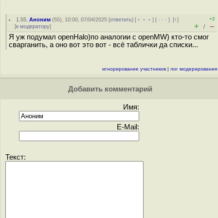
+2
1.55
,
Аноним
(
55
), 10:00, 07/04/2025 [
ответить
] [
﹢﹢﹢
] [
· · ·
]
[
↑
]
+
–
[
к модератору
]
/
Я уж подумал openHalo)по аналогии с openMW) кто-то смог
сварганить, а оно вот это вот - всё таблички да списки...
игнорирование участников
|
лог модерирования
Добавить комментарий
Имя:
E-Mail:
Текст: