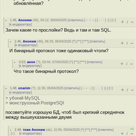
обновлённая?
1.45
,
Аноним
(
45
), 04:12, 05/04/2025 [
ответить
] [
﹢﹢﹢
] [
· · ·
]
[
↓
] [
↑
]
+
–
/
[
к модератору
]
Зачем какие-то прослойки? Ведь и там и там SQL.
2.46
,
Аноним
(
46
), 06:29, 05/04/2025 [
^
] [
^^
] [
^^^
] [
ответить
]
+
–
/
[
к модератору
]
И бинарный протокол тоже одинаковый чтоли?
3.53
,
анон
(
?
), 03:44, 07/04/2025 [
^
] [
^^
] [
^^^
] [
ответить
]
+
–
/
[
к модератору
]
Что такое бинарный протокол?
1.48
,
onanim
(
?
), 11:30, 05/04/2025 [
ответить
] [
﹢﹢﹢
] [
· · ·
]
[
↓
] [
↑
]
+
–
/
[
к модератору
]
> убогий MySQL
> монструозный PostgreSQl
посоветуйте хорошую БД, чтоб был крепкий середнячок
между вышеуказанными двумя
+1
2.49
,
тоже Аноним
(
ok
), 11:59, 05/04/2025 [
^
] [
^^
] [
^^^
] [
ответить
]
+
–
[
↓
] [
к модератору
]
/