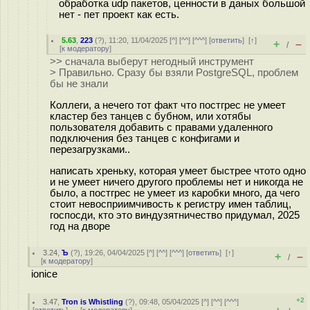
обработка udp пакетов, ценности в даных большой
нет - пет проект как есть.
5.63
,
223
(
?
), 11:20, 11/04/2025 [
^
] [
^^
] [
^^^
] [
ответить
]
[
↑
]
+
–
/
[
к модератору
]
>> сначала выберут негодный инструмент
> Правильно. Сразу бы взяли PostgreSQL, проблем
бы не знали
Коллеги, а нечего тот факт что постгрес не умеет
кластер без танцев с бубном, или хотябы
пользователя добавить с правами удаленного
подключения без танцев с конфигами и
перезагрузками..
написать хреньку, которая умеет быстрее чтото одно
и не умеет ничего другого проблемы нет и никогда не
было, а постгрес не умеет из каробки много, да чего
стоит невосприимчивость к регистру имен таблиц,
госпосди, кто это виндузятничество придумал, 2025
год на дворе
3.24
,
Ъ
(
?
), 19:26, 04/04/2025 [
^
] [
^^
] [
^^^
] [
ответить
]
[
↑
]
+
–
/
[
к модератору
]
ionice
+2
3.47
,
Tron is Whistling
(
?
), 09:48, 05/04/2025 [
^
] [
^^
] [
^^^
]