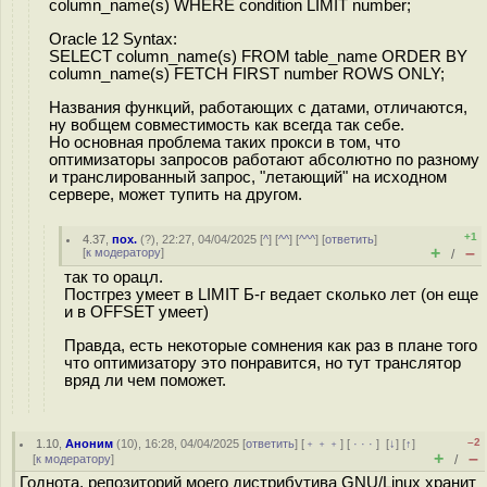
column_name(s) WHERE condition LIMIT number;
Oracle 12 Syntax:
SELECT column_name(s) FROM table_name ORDER BY
column_name(s) FETCH FIRST number ROWS ONLY;
Названия функций, работающих с датами, отличаются,
ну вобщем совместимость как всегда так себе.
Но основная проблема таких прокси в том, что
оптимизаторы запросов работают абсолютно по разному
и транслированный запрос, "летающий" на исходном
сервере, может тупить на другом.
+1
4.37
,
пох.
(
?
), 22:27, 04/04/2025 [
^
] [
^^
] [
^^^
] [
ответить
]
+
–
[
к модератору
]
/
так то орацл.
Постгрез умеет в LIMIT Б-г ведает сколько лет (он еще
и в OFFSET умеет)
Правда, есть некоторые сомнения как раз в плане того
что оптимизатору это понравится, но тут транслятор
вряд ли чем поможет.
–2
1.10
,
Аноним
(
10
), 16:28, 04/04/2025 [
ответить
] [
﹢﹢﹢
] [
· · ·
]
[
↓
] [
↑
]
+
–
[
к модератору
]
/
Годнота, репозиторий моего дистрибутива GNU/Linux хранит