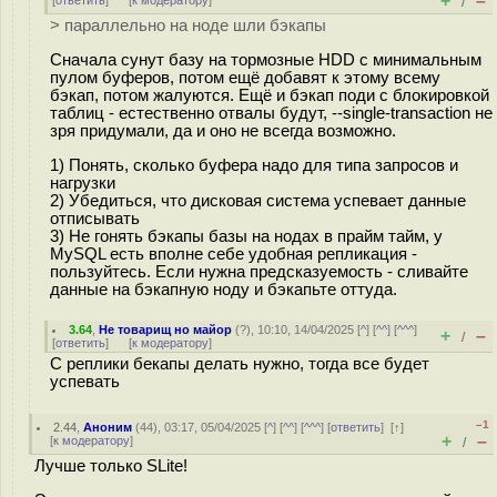
+
–
[
ответить
]
[
к модератору
]
/
> параллельно на ноде шли бэкапы
Сначала сунут базу на тормозные HDD с минимальным
пулом буферов, потом ещё добавят к этому всему
бэкап, потом жалуются. Ещё и бэкап поди с блокировкой
таблиц - естественно отвалы будут, --single-transaction не
зря придумали, да и оно не всегда возможно.
1) Понять, сколько буфера надо для типа запросов и
нагрузки
2) Убедиться, что дисковая система успевает данные
отписывать
3) Не гонять бэкапы базы на нодах в прайм тайм, у
MySQL есть вполне себе удобная репликация -
пользуйтесь. Если нужна предсказуемость - сливайте
данные на бэкапную ноду и бэкапьте оттуда.
3.64
,
Не товарищ но майор
(
?
), 10:10, 14/04/2025 [
^
] [
^^
] [
^^^
]
+
–
/
[
ответить
]
[
к модератору
]
С реплики бекапы делать нужно, тогда все будет
успевать
–1
2.44
,
Аноним
(
44
), 03:17, 05/04/2025 [
^
] [
^^
] [
^^^
] [
ответить
]
[
↑
]
+
–
[
к модератору
]
/
Лучше только SLite!