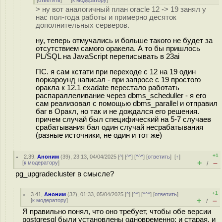
[
ответить
]
[
к модератору
]
> ну вот аналогичный план oracle 12 -> 19 занял у
нас пол-года работы и примерно десяток
дополнительных серверов.
ну, теперь отмучались и больше такого не будет за
отсутствием самого оракела. А то бы пришлось
PL/SQL на JavaScript переписывать в 23ai
ПС. я сам кстати при переходе с 12 на 19 один
воркароунд написал - при запросе с 19 простого
оракла к 12.1 eхadate перестало работать
распараллеливание через dbms_scheduller - я его
сам реализовал с помощью dbms_parallel и отправил
баг в Оракл, но так и не дождался его решения.
причем случай был специфический на 5-7 случаев
срабатывания бал один случай несрабатывания
(разные источники, не один и тот же)
+1
2.39
,
Аноним
(
39
), 23:13, 04/04/2025 [
^
] [
^^
] [
^^^
] [
ответить
]
[
↑
]
+
–
[
к модератору
]
/
pg_upgradecluster в смысле?
+1
3.41
,
Аноним
(
32
), 01:33, 05/04/2025 [
^
] [
^^
] [
^^^
] [
ответить
]
+
–
[
к модератору
]
/
Я правильно понял, что оно требует, чтобы обе версии
postgresql были установлены одновременно: и старая, и