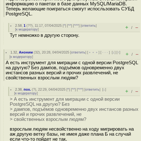
информацию о пакетах в базе данных MySQL/MariaDB.
Теперь желающие поиграться смогут испосльзовать СУБД
PostgreSQL.
2.58
,
1
(
??
), 11:17, 07/04/2025 [
^
] [
^^
] [
^^^
] [
ответить
]
+
–
/
[
к модератору
]
Тут немножко в другую сторону.
1.32
,
Аноним
(
32
), 20:28, 04/04/2025 [
ответить
] [
﹢﹢﹢
] [
· · ·
]
[
↓
] [
↑
]
+
–
/
[
к модератору
]
А есть инструмент для миграции с одной версии PostgreSQL
на другую? Без дампов, подъёмов одновременно двух
инстансов разных версий и прочих развлечений, не
свойственных взрослым людям?
2.38
,
пох.
(
?
), 22:29, 04/04/2025 [
^
] [
^^
] [
^^^
] [
ответить
]
[
↓
]
+
–
/
[
к модератору
]
> А есть инструмент для миграции с одной версии
PostgreSQL на другую? Без
> дампов, подъёмов одновременно двух инстансов разных
версий и прочих развлечений, не
> свойственных взрослым людям?
взрослым людям несвойственно на ходу мигрировать на
аж другую ветку базы, не имея даже плана Б на случай
если что-то пойдет не так.