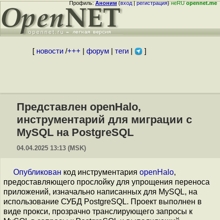
Профиль:
Аноним
(
вход
|
регистрация
)
неRU
opennet.me
[
новости
/
+++
|
форум
|
теги
|
]
Представлен openHalo,
инструментарий для миграции с
MySQL на PostgreSQL
04.04.2025 13:13 (MSK)
Опубликован
код инструментария
openHalo
,
предоставляющего прослойку для упрощения переноса
приложений, изначально написанных для MySQL, на
использование СУБД PostgreSQL. Проект выполнен в
виде прокси, прозрачно транслирующего запросы к