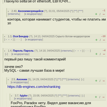
Пахнуло selta'ой от ethersoft, ЕВПОЧЯ...
–1
2.40
,
Анонимизующийся
(
?
), 01:01, 05/04/2025 [
^
] [
^^
] [
^^^
]
+
–
[
ответить
]
[
к модератору
]
/
контора, которая нанимает студентов, чтобы не платить им
зп
1.3
,
Ося Бендер
(
?
), 14:13, 04/04/2025
Скрыто ботом-модератором
–10
+
–
[
﹢﹢﹢
] [
· · ·
] [
к модератору
]
/
–4
1.4
,
Пароль Пароль
(
?
), 14:18, 04/04/2025 [
ответить
] [
﹢﹢﹢
] [
· · ·
]
+
–
[
↓
] [
к модератору
]
/
первый раз пишу такой комментарий!
зачем оно?
MySQL - самая лучшая база в мире!
2.5
,
Аноним
(
5
), 14:29, 04/04/2025 [
^
] [
^^
] [
^^^
] [
ответить
]
[
↓
]
+
–
/
[
к модератору
]
https://db-engines.com/en/ranking
3.7
,
fyjybv
(
?
), 15:08, 04/04/2025 [
^
] [
^^
] [
^^^
] [
ответить
]
[
↓
]
+
–
/
[
к модератору
]
FoxPro, Paradox нету. Видел даже вакансию для
разработчика FoxPro.