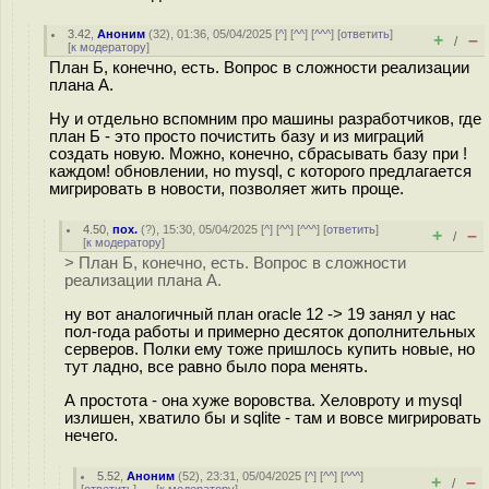
3.42
,
Аноним
(
32
), 01:36, 05/04/2025 [
^
] [
^^
] [
^^^
] [
ответить
]
+
–
/
[
к модератору
]
План Б, конечно, есть. Вопрос в сложности реализации
плана А.
Ну и отдельно вспомним про машины разработчиков, где
план Б - это просто почистить базу и из миграций
создать новую. Можно, конечно, сбрасывать базу при !
каждом! обновлении, но mysql, с которого предлагается
мигрировать в новости, позволяет жить проще.
4.50
,
пох.
(
?
), 15:30, 05/04/2025 [
^
] [
^^
] [
^^^
] [
ответить
]
+
–
/
[
к модератору
]
> План Б, конечно, есть. Вопрос в сложности
реализации плана А.
ну вот аналогичный план oracle 12 -> 19 занял у нас
пол-года работы и примерно десяток дополнительных
серверов. Полки ему тоже пришлось купить новые, но
тут ладно, все равно было пора менять.
А простота - она хуже воровства. Хеловроту и mysql
излишен, хватило бы и sqlite - там и вовсе мигрировать
нечего.
5.52
,
Аноним
(
52
), 23:31, 05/04/2025 [
^
] [
^^
] [
^^^
]
+
–
/