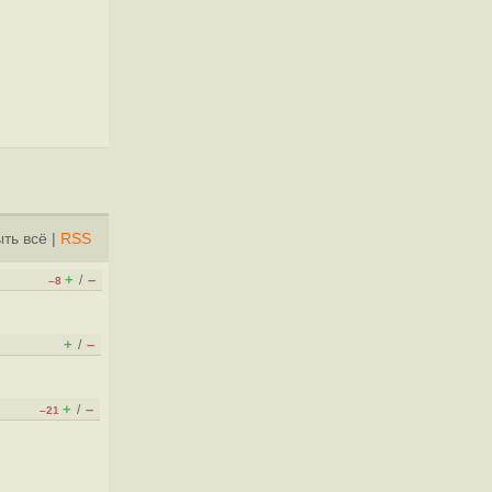
ть всё
|
RSS
+
–
/
–8
+
–
/
+
–
/
–21