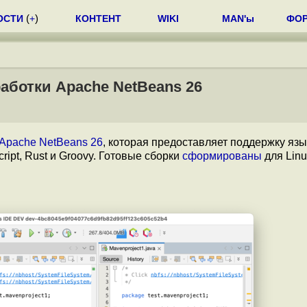
ОСТИ
(
+
)
КОНТЕНТ
WIKI
MAN'ы
ФО
аботки Apache NetBeans 26
Apache NetBeans 26
, которая предоставляет поддержку яз
ipt, Rust и Groovy. Готовые сборки
сформированы
для Linu