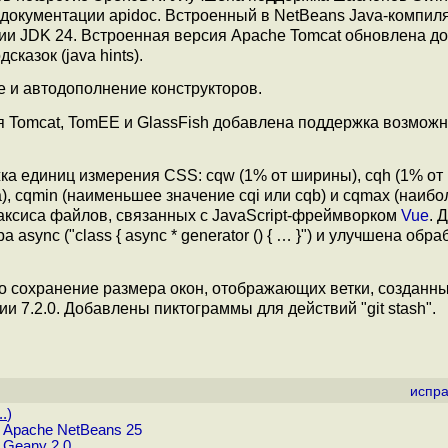
документации apidoc. Встроенный в NetBeans Java-компиля
ии JDK 24. Встроенная версия Apache Tomcat обновлена до
казок (java hints).
 и автодополнение конструкторов.
я Tomcat, TomEE и GlassFish добавлена поддержка возмож
а единиц измерения CSS: cqw (1% от ширины), cqh (1% от 
ка), cqmin (наименьшее значение cqi или cqb) и cqmax (наиб
таксиса файлов, связанных с JavaScript-фреймворком
Vue
. 
sync ("class { async * generator () { … }") и улучшена обра
 сохранение размера окон, отображающих ветки, созданны
ерсии 7.2.0. Добавлены пиктограммы для действий "git stash".
испра
..
)
 Apache NetBeans 25
 Geany 2.0