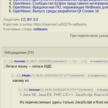
OpenNews: Сообщество Eclipse представило интегриров
OpenNews: Вредоносное ПО, поражающее NetBeans для
OpenNews: Выпуск среды разработки Qt Creator 16
Лицензия:
CC BY 3.0
Короткая ссылка: https://opennet.ru/63276-netbeans
Ключевые слова:
netbeans
При перепечатке указа
Обсуждение
(77)
1.1
,
Аноним
(
1
), 09:27, 21/05/2025 [
ответить
] [
﹢﹢﹢
] [
· · ·
]
[
↓
] [
к модератору
Легаси языку -- легаси ИДЕ.
2.2
,
Alladin
(
?
), 09:29, 21/05/2025 [
^
] [
^^
] [
^^^
] [
ответить
]
[
к модератору
]
какому из
3.3
,
Аноним
(
1
), 09:36, 21/05/2025 [
^
] [
^^
] [
^^^
] [
ответить
]
[
к модер
> Java SE, Java EE, PHP, C/C++, JavaScript, Rust и 
Из перечисленных здесь только JavaScript и Rust н