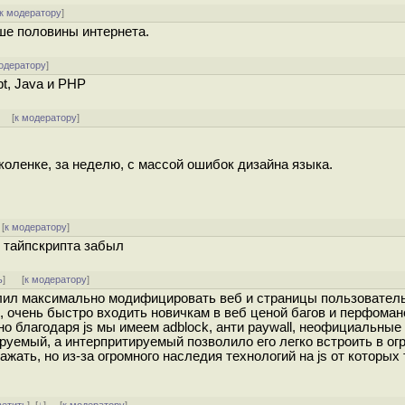
к модератору
]
ьше половины интернета.
одератору
]
t, Java и PHP
] [
к модератору
]
коленке, за неделю, с массой ошибок дизайна языка.
[
к модератору
]
 тайпскрипта забыл
ь
]
[
к модератору
]
зволил максимально модифицировать веб и страницы пользовател
, очень быстро входить новичкам в веб ценой багов и перфоман
о благодаря js мы имеем adblock, анти paywall, неофициальные
лируемый, а интерпритируемый позволило его легко встроить в ог
ажать, но из-за огромного наследия технологий на js от которых