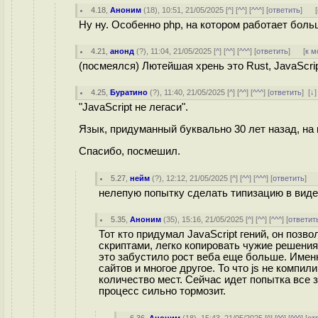
4.18
,
Аноним
(
18
), 10:51, 21/05/2025 [
^
] [
^^
] [
^^^
] [
ответить
]
[
Ну ну. Особенно php, на котором работает бол
4.21
,
анонд
(
?
), 11:04, 21/05/2025 [
^
] [
^^
] [
^^^
] [
ответить
]
[
к м
(посмеялся) Лютейшая хрень это Rust, JavaScrip
4.25
,
Буратино
(
?
), 11:40, 21/05/2025 [
^
] [
^^
] [
^^^
] [
ответить
]
[
↓
"JavaScript не легаси".
Язык, придуманный буквально 30 лет назад, на 
Спасибо, посмешил.
5.27
,
нейм
(
?
), 12:12, 21/05/2025 [
^
] [
^^
] [
^^^
] [
ответить
]
нелепую попытку сделать типизацию в виде
5.35
,
Аноним
(
35
), 15:16, 21/05/2025 [
^
] [
^^
] [
^^^
] [
ответит
Тот кто придумал JavaScript гений, он по
скриптами, легко копировать чужие решения
это забустило рост веба еще больше. Именн
сайтов и многое другое. То что js не компи
количество мест. Сейчас идет попытка все з
процесс сильно тормозит.