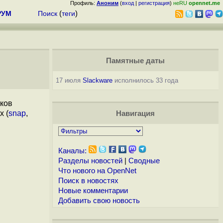
Профиль:
Аноним
(
вход
|
регистрация
)
неRU
opennet.me
РУМ
Поиск
(
теги
)
Памятные даты
17 июля
Slackware
исполнилось 33 года
ыков
x (
snap
,
Навигация
Каналы:
Разделы новостей
|
Сводные
Что нового на OpenNet
Поиск в новостях
Новые комментарии
Добавить свою новость