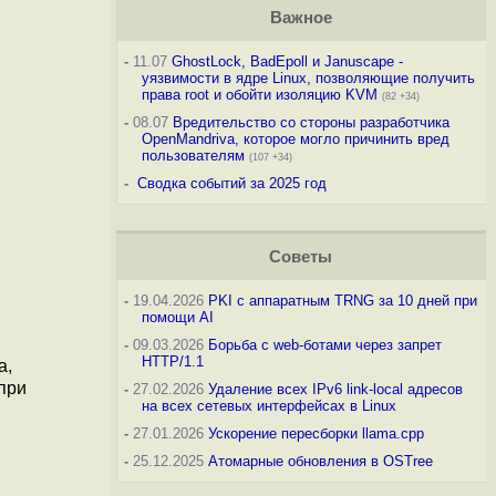
Важное
-
11.07
GhostLock, BadEpoll и Januscape -
уязвимости в ядре Linux, позволяющие получить
права root и обойти изоляцию KVM
(82 +34)
-
08.07
Вредительство со стороны разработчика
OpenMandriva, которое могло причинить вред
пользователям
(107 +34)
-
Сводка событий за 2025 год
Советы
-
19.04.2026
PKI с аппаратным TRNG за 10 дней при
помощи AI
-
09.03.2026
Борьба с web-ботами через запрет
HTTP/1.1
а,
при
-
27.02.2026
Удаление всех IPv6 link-local адресов
на всех сетевых интерфейсах в Linux
-
27.01.2026
Ускорение пересборки llama.cpp
-
25.12.2025
Атомарные обновления в OSTree