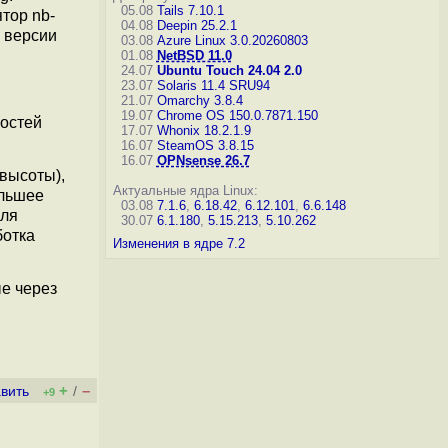
05.08
Tails 7.10.1
тор nb-
04.08
Deepin 25.2.1
 версии
03.08
Azure Linux 3.0.20260803
01.08
NetBSD 11.0
24.07
Ubuntu Touch 24.04 2.0
23.07
Solaris 11.4 SRU94
21.07
Omarchy 3.8.4
19.07
Chrome OS 150.0.7871.150
ностей
17.07
Whonix 18.2.1.9
16.07
SteamOS 3.8.15
16.07
OPNsense 26.7
высоты),
Актуальные ядра Linux:
ольшее
03.08
7.1.6
,
6.18.42
,
6.12.101
,
6.6.148
Для
30.07
6.1.180
,
5.15.213
,
5.10.262
ботка
Изменения в ядре 7.2
е через
+
–
вить
/
+9