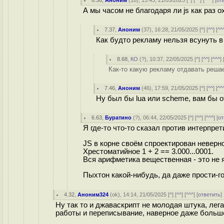
6.36
,
Аноним
(
18
), 15:43, 21/05/2025 [
^
] [
^^
] [
^^^
] [
от
А мы часом не благодаря ли js как раз 
7.37
,
Аноним
(
37
), 16:28, 21/05/2025 [
^
] [
^^
] [
^^
Как будто рекламу нельзя всунуть в
8.68
,
КО
(
?
), 10:37, 22/05/2025 [
^
] [
^^
] [
^^^
] 
Как-то какую рекламу отдавать решае
7.46
,
Аноним
(
46
), 17:59, 21/05/2025 [
^
] [
^^
] [
^^
Ну был бы lua или scheme, вам бы о
6.63
,
Буратино
(
?
), 06:44, 22/05/2025 [
^
] [
^^
] [
^^^
] [
от
Я где-то что-то сказал против интерпре
JS в корне своём спроектирован неверно
Хрестоматийное 1 + 2 == 3.000...0001.
Вся арифметика вещественная - это не 
Пыхтон какой-нибудь, да даже прости-г
4.32
,
Аноним324
(
ok
), 14:14, 21/05/2025 [
^
] [
^^
] [
^^^
] [
ответить
Ну так то и джаваскрипт не молодая штука, лег
работы и переписывание, наверное даже больше