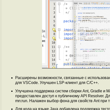
Расширены возможности, связанные с использован
для VSCode. Улучшен LSP-клиент для C/C++.
Улучшена поддержка систем сборки Ant, Gradle и Ma
предоставлен доступ к публичному API Resolver. Д
mn:run. Налажен выбор фона для свойств Ant при 
Для кода на языке Java добавлена поддержка тест