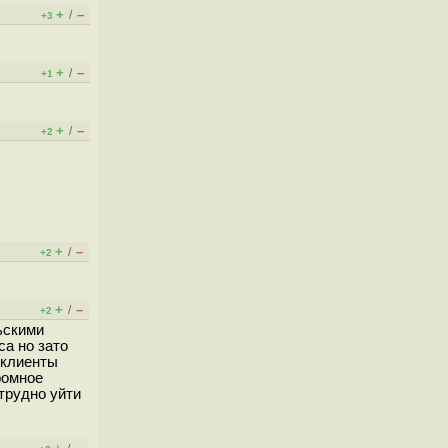
+
–
/
+3
+
–
/
+1
+
–
/
+2
+
–
/
+2
+
–
/
+2
ьскими
са но зато
 клиенты
ромное
 трудно уйти