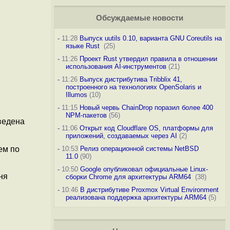
Обсуждаемые новости
-
11:28
Выпуск uutils 0.10, варианта GNU Coreutils на
языке Rust
(25)
-
11:26
Проект Rust утвердил правила в отношении
использования AI-инструментов
(21)
-
11:26
Выпуск дистрибутива Tribblix 41,
построенного на технологиях OpenSolaris и
Illumos
(10)
-
11:15
Новый червь ChainDrop поразил более 400
NPM-пакетов
(56)
ведена
-
11:06
Открыт код Cloudflare OS, платформы для
приложений, создаваемых через AI
(2)
ем по
-
10:53
Релиз операционной системы NetBSD
11.0
(90)
-
10:50
Google опубликовал официальные Linux-
ня
сборки Chrome для архитектуры ARM64
(38)
-
10:46
В дистрибутиве Proxmox Virtual Environment
реализована поддержка архитектуры ARM64
(5)