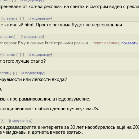
ветить
]
[
↓
] [
к модератору
]
охреневаем от кол-ва рекламы на сайтах и смотрим видео с рекл
^
] [
ответить
]
[
↓
] [
к модератору
]
 статичный html. Просто реклама будет не персональная
[
ответить
]
[
к модератору
]
т сервак Ему и разные html странички разным...
текст свёрнут,
показать
^
] [
ответить
]
[
↑
] [
к модератору
]
т этого лучше стало?
ветить
]
[
↑
] [
к модератору
]
тируемости или лёгкости входа?
.
язык программирования, а недоразумение.
осподи-пиашпи - любой сделан лучше, чем JS.
]
[
↑
] [
к модератору
]
аси джаваскрипта в интернете за 30 лет насобиралось ещё на 20
 чем джавы и дотнета вместе взятых.