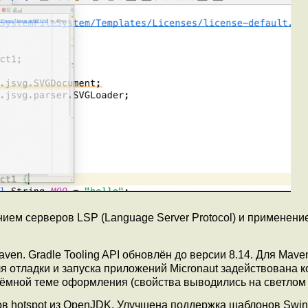
ием серверов LSP (Language Server Protocol) и применени
ven. Gradle Tooling API обновлён до версии 8.14. Для Mave
ля отладки и запуска приложений Micronaut задействована 
тёмной теме оформления (свойства выводились на светлом
ов hotspot из OpenJDK. Улучшена поддержка шаблонов Swin