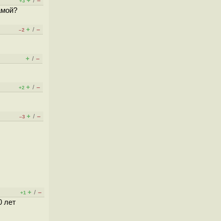
+
–
/
+3
амой?
+
–
/
–2
+
–
/
+
–
/
+2
+
–
/
–3
+
–
/
+1
0 лет