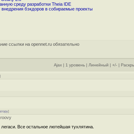
анную среду разработки Theia IDE
 внедрения бэкдоров в собираемые проекты
ние ссылки на opennet.ru обязательно
Ajax
|
1 уровень
|
Линейный
|
+/-
|
Раскры
]
атору
]
Groovy
е легаси. Все остальное лютейшая тухлятина.