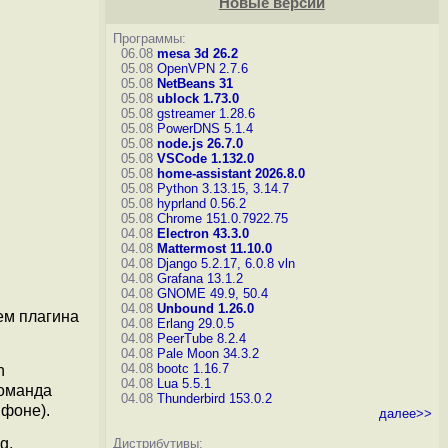
Новые версии
Программы:
06.08
mesa 3d 26.2
05.08
OpenVPN 2.7.6
05.08
NetBeans 31
05.08
ublock 1.73.0
05.08
gstreamer 1.28.6
05.08
PowerDNS 5.1.4
05.08
node.js 26.7.0
05.08
VSCode 1.132.0
05.08
home-assistant 2026.8.0
05.08
Python 3.13.15, 3.14.7
05.08
hyprland 0.56.2
05.08
Chrome 151.0.7922.75
04.08
Electron 43.3.0
04.08
Mattermost 11.10.0
04.08
Django 5.2.17, 6.0.8
vln
04.08
Grafana 13.1.2
04.08
GNOME 49.9, 50.4
04.08
Unbound 1.26.0
ем плагина
04.08
Erlang 29.0.5
04.08
PeerTube 8.2.4
04.08
Pale Moon 34.3.2
04.08
bootc 1.16.7
n
04.08
Lua 5.5.1
команда
04.08
Thunderbird 153.0.2
 фоне).
далее>>
g.
Дистрибутивы: