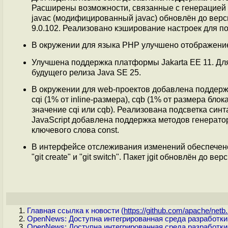
Расширены возможности, связанные с генерацией 
javac (модифицированный javac) обновлён до верс
9.0.102. Реализовано кэширование настроек для подс
В окружении для языка PHP улучшено отображение
Улучшена поддержка платформы Jakarta EE 11. Дл
будущего релиза Java SE 25.
В окружении для web-проектов добавлена поддержк
cqi (1% от inline-размера), cqb (1% от размера бло
значение cqi или cqb). Реализована подсветка син
JavaScript добавлена поддержка методов генератора a
ключевого слова const.
В интерфейсе отслеживания изменений обеспечено
"git create" и "git switch". Пакет jgit обновлён до в
Главная ссылка к новости (
https://github.com/apache/netb.
OpenNews: Доступна интегрированная среда разработки
OpenNews: Доступна интегрированная среда разработки