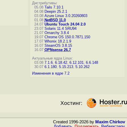
Дистрибутивы:
05.08
Tails 7.10.1
04.08
Deepin 25.2.1
03.08
Azure Linux 3.0.20260803
01.08
NetBSD 11.0
24.07
Ubuntu Touch 24.04 2.0
23.07
Solaris 11.4 SRU94
21.07
Omarchy 3.8.4
19.07
Chrome OS 150.0.7871.150
17.07
Whonix 18.2.1.9
16.07
SteamOS 3.8.15
16.07
OPNsense 26.7
Актуальные ядра Linux:
03.08
7.1.6
,
6.18.42
,
6.12.101
,
6.6.148
30.07
6.1.180
,
5.15.213
,
5.10.262
Изменения в ядре 7.2
Хостинг:
Created 1996-2026 by
Maxim Chirkov
Добавить
,
Поддержать
,
Вебмастеру