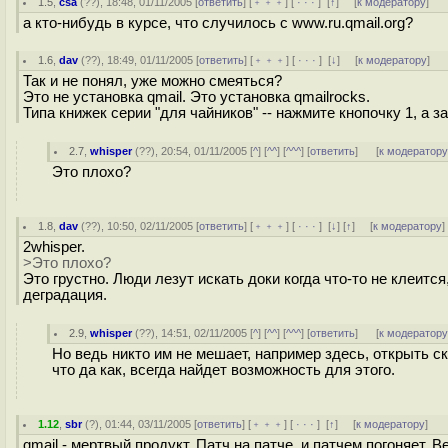
1.5
,
csa
(
??
), 18:48, 01/11/2005 [
ответить
] [
﹢﹢﹢
] [
· · ·
]
[
↑
] [
к модератору
]
а кто-нибудь в курсе, что случилось с www.ru.qmail.org?
1.6
,
dav
(
??
), 18:49, 01/11/2005 [
ответить
] [
﹢﹢﹢
] [
· · ·
]
[
↓
] [
к модератору
]
Так и не понял, уже можно смеяться?
Это не установка qmail. Это установка qmailrocks.
Типа книжек серии "для чайников" -- нажмите кнопочку 1, а з
2.7
,
whisper
(
??
), 20:54, 01/11/2005 [
^
] [
^^
] [
^^^
] [
ответить
]
[
к модератор
Это плохо?
1.8
,
dav
(
??
), 10:50, 02/11/2005 [
ответить
] [
﹢﹢﹢
] [
· · ·
]
[
↓
] [
↑
] [
к модератору
]
2whisper.
>Это плохо?
Это грустно. Люди лезут искать доки когда что-то не клеитс
деградация.
2.9
,
whisper
(
??
), 14:51, 02/11/2005 [
^
] [
^^
] [
^^^
] [
ответить
]
[
к модератор
Но ведь никто им не мешает, например здесь, открыть с
что да как, всегда найдет возможность для этого.
1.12
,
sbr
(
?
), 01:44, 03/11/2005 [
ответить
] [
﹢﹢﹢
] [
· · ·
]
[
↑
] [
к модератору
]
qmail - мертвый продукт. Патч на патче, и патчем погоняет. 