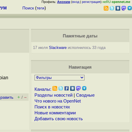
Профиль:
Аноним
(
вход
|
регистрация
)
неRU
opennet.me
РУМ
Поиск
(
теги
)
Памятные даты
17 июля
Slackware
исполнилось 33 года
Навигация
bian
Каналы:
Разделы новостей
|
Сводные
+
–
править
/
Что нового на OpenNet
Поиск в новостях
Новые комментарии
Добавить свою новость