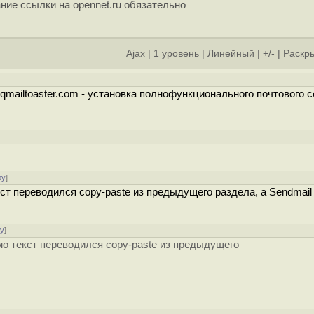
ние ссылки на opennet.ru обязательно
Ajax
|
1 уровень
|
Линейный
|
+/-
|
Раскры
mailtoaster.com - установка полнофункционального почтового 
ру
]
т переводился copy-paste из предыдущего раздела, а Sendmail н
ру
]
мо текст переводился copy-paste из предыдущего