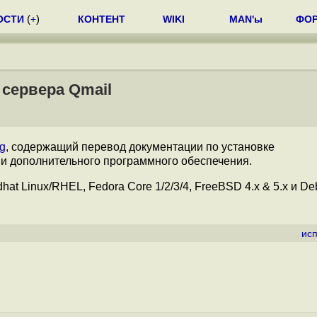
ОСТИ
(
+
)
КОНТЕНТ
WIKI
MAN'ы
ФО
 сервера Qmail
rg
, содержащий перевод документации по установке
и дополнительного программного обеспечения.
at Linux/RHEL, Fedora Core 1/2/3/4, FreeBSD 4.x & 5.x и De
ис