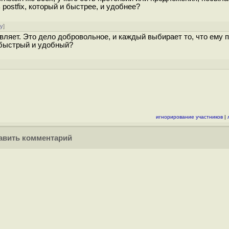
postfix, который и быстрее, и удобнее?
ру
]
авляет. Это дело добровольное, и каждый выбирает то, что ему 
 быстрый и удобный?
игнорирование участников
|
вить комментарий