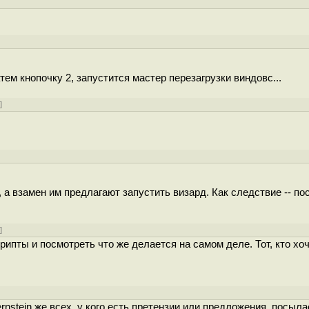
атем кнопочку 2, запустится мастер перезагрузки виндовс...
у
]
я, а взамен им предлагают запустить визард. Как следствие -- п
у
]
крипты и посмотреть что же делается на самом деле. Тот, кто хо
Bernstein же всех, у кого есть претензии или предложения, посыла