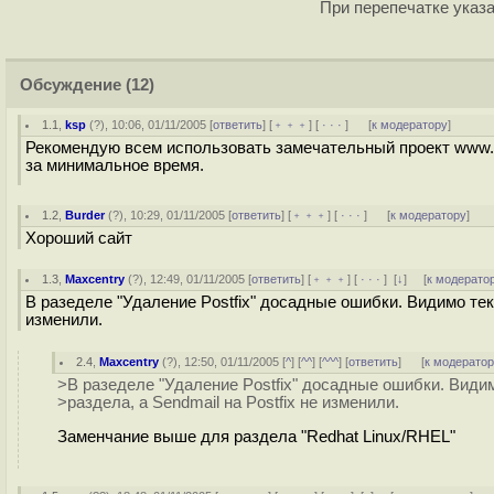
При перепечатке указа
Обсуждение
(12)
1.1
,
ksp
(
?
), 10:06, 01/11/2005 [
ответить
] [
﹢﹢﹢
] [
· · ·
]
[
к модератору
]
Рекомендую всем использовать замечательный проект www.q
за минимальное время.
1.2
,
Burder
(
?
), 10:29, 01/11/2005 [
ответить
] [
﹢﹢﹢
] [
· · ·
]
[
к модератору
]
Хороший сайт
1.3
,
Maxcentry
(
?
), 12:49, 01/11/2005 [
ответить
] [
﹢﹢﹢
] [
· · ·
]
[
↓
] [
к модерато
В разеделе "Удаление Postfix" досадные ошибки. Видимо текс
изменили.
2.4
,
Maxcentry
(
?
), 12:50, 01/11/2005 [
^
] [
^^
] [
^^^
] [
ответить
]
[
к модерато
>В разеделе "Удаление Postfix" досадные ошибки. Види
>раздела, а Sendmail на Postfix не изменили.
Заменчание выше для раздела "Redhat Linux/RHEL"