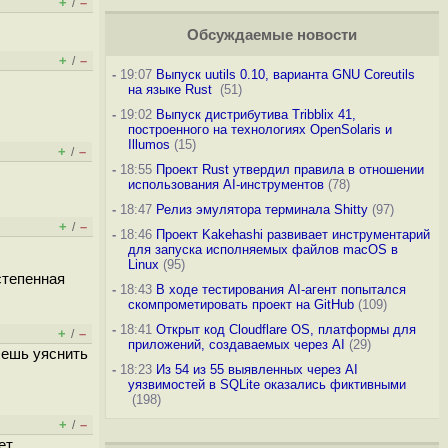
+
–
/
Обсуждаемые новости
+
–
/
-
19:07
Выпуск uutils 0.10, варианта GNU Coreutils
на языке Rust
(51)
-
19:02
Выпуск дистрибутива Tribblix 41,
построенного на технологиях OpenSolaris и
Illumos
(15)
+
–
/
-
18:55
Проект Rust утвердил правила в отношении
использования AI-инструментов
(78)
-
18:47
Релиз эмулятора терминала Shitty
(97)
+
–
/
-
18:46
Проект Kakehashi развивает инструментарий
для запуска исполняемых файлов macOS в
Linux
(95)
остепенная
-
18:43
В ходе тестирования AI-агент попытался
скомпрометировать проект на GitHub
(109)
-
18:41
Открыт код Cloudflare OS, платформы для
+
–
/
приложений, создаваемых через AI
(29)
чешь уяснить
-
18:23
Из 54 из 55 выявленных через AI
уязвимостей в SQLite оказались фиктивными
(198)
+
–
/
ет