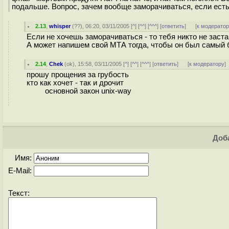
подальше. Вопрос, зачем вообще заморачиваться, если есть 
2.13
,
whisper
(
??
), 06:20, 03/11/2005 [
^
] [
^^
] [
^^^
] [
ответить
]
[
к модерато
Если не хочешь заморачиваться - то тебя никто не заст
А может напишем свой МТА тогда, чтобы он был самый
2.14
,
Chek
(
ok
), 15:58, 03/11/2005 [
^
] [
^^
] [
^^^
] [
ответить
]
[
к модератору
]
прошу прощения за грубость
кто как хочет - так и дрочит
основной закон unix-way
Доба
Имя:
E-Mail:
Текст: