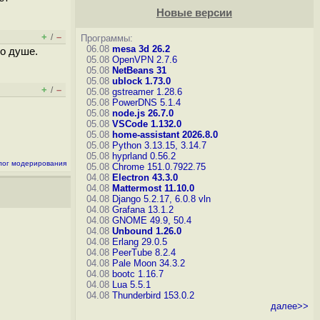
Новые версии
+
–
/
Программы:
06.08
mesa 3d 26.2
по душе.
05.08
OpenVPN 2.7.6
05.08
NetBeans 31
05.08
ublock 1.73.0
+
–
/
05.08
gstreamer 1.28.6
05.08
PowerDNS 5.1.4
05.08
node.js 26.7.0
05.08
VSCode 1.132.0
05.08
home-assistant 2026.8.0
05.08
Python 3.13.15, 3.14.7
05.08
hyprland 0.56.2
лог модерирования
05.08
Chrome 151.0.7922.75
04.08
Electron 43.3.0
04.08
Mattermost 11.10.0
04.08
Django 5.2.17, 6.0.8
vln
04.08
Grafana 13.1.2
04.08
GNOME 49.9, 50.4
04.08
Unbound 1.26.0
04.08
Erlang 29.0.5
04.08
PeerTube 8.2.4
04.08
Pale Moon 34.3.2
04.08
bootc 1.16.7
04.08
Lua 5.5.1
04.08
Thunderbird 153.0.2
далее>>