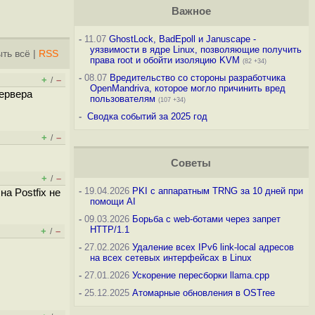
Важное
-
11.07
GhostLock, BadEpoll и Januscape -
уязвимости в ядре Linux, позволяющие получить
ть всё
|
RSS
права root и обойти изоляцию KVM
(82 +34)
-
08.07
Вредительство со стороны разработчика
+
–
/
OpenMandriva, которое могло причинить вред
сервера
пользователям
(107 +34)
-
Сводка событий за 2025 год
+
–
/
Советы
+
–
/
-
19.04.2026
PKI с аппаратным TRNG за 10 дней при
а Postfix не
помощи AI
-
09.03.2026
Борьба с web-ботами через запрет
HTTP/1.1
+
–
/
-
27.02.2026
Удаление всех IPv6 link-local адресов
на всех сетевых интерфейсах в Linux
-
27.01.2026
Ускорение пересборки llama.cpp
-
25.12.2025
Атомарные обновления в OSTree