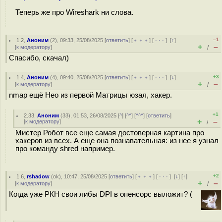
Теперь же про Wireshark ни слова.
–1
1.2
,
Аноним
(
2
), 09:33, 25/08/2025 [
ответить
] [
﹢﹢﹢
] [
· · ·
]
[
↑
]
+
–
[
к модератору
]
/
Спасибо, скачал)
+3
1.4
,
Аноним
(
4
), 09:40, 25/08/2025 [
ответить
] [
﹢﹢﹢
] [
· · ·
]
[
↓
]
+
–
[
к модератору
]
/
nmap ещё Нео из первой Матрицы юзал, хакер.
+1
2.33
,
Аноним
(
33
), 01:53, 26/08/2025 [
^
] [
^^
] [
^^^
] [
ответить
]
+
–
[
к модератору
]
/
Мистер Робот все еще самая достоверная картина про
хакеров из всех. А еще она познавательная: из нее я узнал
про команду shred например.
+2
1.6
,
rshadow
(
ok
), 10:47, 25/08/2025 [
ответить
] [
﹢﹢﹢
] [
· · ·
]
[
↓
] [
↑
]
+
–
[
к модератору
]
/
Когда уже РКН свои либы DPI в опенсорс выложит? (