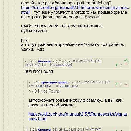
офсайт, где разжёвано про "pattern matching":
https://old.zeek.org/manual/2.5.5/frameworks/signatures.
html
тут ещё упомянут snort2bro как пример фейла
автотрансфера правил снорт в бро/зик
грубо говоря, zeek - не для ширнармасс..
субъективно..
p.s.:
а то тут уже некоторые/многие "качать" собрались..
удачи.. мдэ..
+1
6.25
,
Аноним
(
25
), 20:05, 25/08/2025 [
^
] [
^^
] [
^^^
]
+
–
[
ответить
]
[
↓
] [
к модератору
]
/
404 Not Found
7.26
,
крокодил мимо..
(-), 20:16, 25/08/2025 [
^
] [
^^
]
+
–
/
[
^^^
] [
ответить
]
[
к модератору
]
> 404 Not Found
автоформатирование сбило ссылку.. а вы, как
вижу, и не сообразили..
https://old.zeek.org/manual/2.5.5/frameworks/signat
ures.html
6.28
,
Аноним
(
13
), 23:31, 25/08/2025 [
^
] [
^^
] [
^^^
]