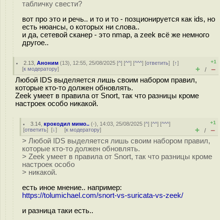
табличку свести?
вот про это и речь.. и то и то - позционируется как ids, но
есть нюансы, о которых ни слова..
и да, сетевой сканер - это nmap, а zeek всё же немного
другое..
+1
2.13
,
Аноним
(
13
), 12:55, 25/08/2025 [
^
] [
^^
] [
^^^
] [
ответить
]
[
↑
]
+
–
[
к модератору
]
/
Любой IDS выделяется лишь своим набором правил,
которые кто-то должен обновлять.
Zeek умеет в правила от Snort, так что разницы кроме
настроек особо никакой.
+1
3.14
,
крокодил мимо..
(-), 14:03, 25/08/2025 [
^
] [
^^
] [
^^^
]
+
–
[
ответить
]
[
↓
] [
к модератору
]
/
> Любой IDS выделяется лишь своим набором правил,
которые кто-то должен обновлять.
> Zeek умеет в правила от Snort, так что разницы кроме
настроек особо
> никакой.
есть иное мнение.. например:
https://tolumichael.com/snort-vs-suricata-vs-zeek/
и разница таки есть..