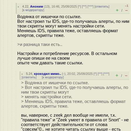
–1
4.22
,
Аноним
(
13
), 16:46, 25/08/2025 [
^
] [
^^
] [
^^^
] [
ответить
]
+
–
[
к модератору
]
/
Водянка от иишечки по ссылке.
Вот настроил ты IDS, где-то получаешь алерты, по ним
твои скрипты могут менять настройки сети.
Меняешь IDS, правила теже, оставляешь формат
алертов, скрипты теже.
>и разница таки есть..
Настройки и потребление ресурсов. В остальном
лучше опиши ее на своем
опыте чем давать такие ссылки.
5.24
,
крокодил мимо..
(-), 20:02, 25/08/2025 [
^
] [
^^
] [
^^^
]
+
–
/
[
ответить
]
[
к модератору
]
> Водянка от иишечки по ссылке.
> Вот настроил ты IDS, где-то получаешь алерты, по
ним твои скрипты могут
> менять настройки сети.
> Меняешь IDS, правила теже, оставляешь формат
алертов, скрипты теже.
вы, наверное, с zeek дел вообще не имели, т.к.
"правила теже" и "Zeek умеет в правила от Snort" - не
соответствует действительности от слова
"совсем"©.. не хотите читать ссылку выше - есть