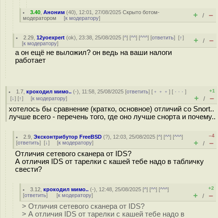
3.40
,
Аноним
(
40
), 12:01, 27/08/2025
Скрыто ботом-
+
–
/
модератором
[
к модератору
]
2.29
,
12yoexpert
(
ok
), 23:38, 25/08/2025 [
^
] [
^^
] [
^^^
] [
ответить
]
[
↑
]
+
–
/
[
к модератору
]
а он ещё не выложил? он ведь на ваши налоги
работает
+1
1.7
,
крокодил мимо..
(-), 11:58, 25/08/2025 [
ответить
] [
﹢﹢﹢
] [
· · ·
]
+
–
[
↓
] [
↑
] [
к модератору
]
/
хотелось бы сравнение (кратко, основное) отличий со Snort..
лучше всего - перечень того, где оно лучше снорта и почему..
–4
2.9
,
Эксконтрибутор FreeBSD
(
?
), 12:03, 25/08/2025 [
^
] [
^^
] [
^^^
]
+
–
[
ответить
]
[
↓
] [
к модератору
]
/
Отличия сетевого сканера от IDS?
А отличия IDS от тарелки с кашей тебе надо в табличку
свести?
+2
3.12
,
крокодил мимо..
(-), 12:48, 25/08/2025 [
^
] [
^^
] [
^^^
]
+
–
[
ответить
]
[
к модератору
]
/
> Отличия сетевого сканера от IDS?
> А отличия IDS от тарелки с кашей тебе надо в