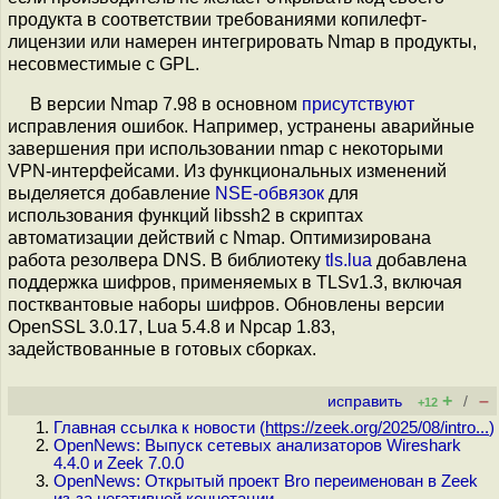
продукта в соответствии требованиями копилефт-
лицензии или намерен интегрировать Nmap в продукты,
несовместимые с GPL.
В версии Nmap 7.98 в основном
присутствуют
исправления ошибок. Например, устранены аварийные
завершения при использовании nmap c некоторыми
VPN-интерфейсами. Из функциональных изменений
выделяется добавление
NSE-обвязок
для
использования функций libssh2 в скриптах
автоматизации действий с Nmap. Оптимизирована
работа резолвера DNS. В библиотеку
tls.lua
добавлена
поддержка шифров, применяемых в TLSv1.3, включая
постквантовые наборы шифров. Обновлены версии
OpenSSL 3.0.17, Lua 5.4.8 и Npcap 1.83,
задействованные в готовых сборках.
+
–
исправить
/
+12
Главная ссылка к новости (
https://zeek.org/2025/08/intro...
)
OpenNews: Выпуск сетевых анализаторов Wireshark
4.4.0 и Zeek 7.0.0
OpenNews: Открытый проект Bro переименован в Zeek