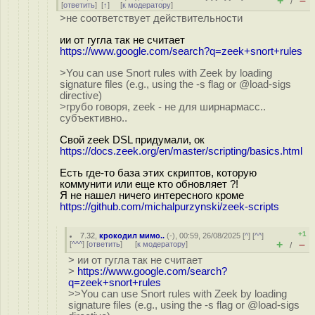
+
–
/
[
ответить
]
[
↑
] [
к модератору
]
>не соответствует действительности
ии от гугла так не считает
https://www.google.com/search?q=zeek+snort+rules
>You can use Snort rules with Zeek by loading
signature files (e.g., using the -s flag or @load-sigs
directive)
>грубо говоря, zeek - не для ширнармасс..
субъективно..
Свой zeek DSL придумали, ок
https://docs.zeek.org/en/master/scripting/basics.html
Есть где-то база этих скриптов, которую
коммунити или еще кто обновляет ?!
Я не нашел ничего интересного кроме
https://github.com/michalpurzynski/zeek-scripts
+1
7.32
,
крокодил мимо..
(-), 00:59, 26/08/2025 [
^
] [
^^
]
+
–
[
^^^
] [
ответить
]
[
к модератору
]
/
> ии от гугла так не считает
>
https://www.google.com/search?
q=zeek+snort+rules
>>You can use Snort rules with Zeek by loading
signature files (e.g., using the -s flag or @load-sigs