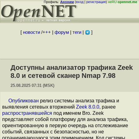
Профиль:
Аноним
(
вход
|
регистрация
)
неRU
opennet.me
[
новости
/
+++
|
форум
|
теги
|
]
Доступны анализатор трафика Zeek
8.0 и сетевой сканер Nmap 7.98
25.08.2025 07:31 (MSK)
Опубликован
релиз системы анализа трафика и
выявления сетевых вторжений
Zeek 8.0.0
, ранее
распространявшейся
под именем Bro. Zeek
представляет собой платформу для анализа трафика,
ориентированную в первую очередь на отслеживание
событий, связанных с безопасностью, но не
ограничивающуюся этим применением. Код системы