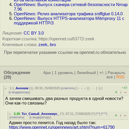
из-за негативной коннотации
OpenNews: Выпуск сканера сетевой безопасности Nmap
7.96
OpenNews: Релиз анализатора трафика sniffglue 0.14.0
OpenNews: Выпуск HTTPS-анализатора Mitmproxy 11 с
поддержкой HTTP/3
Лицензия:
CC BY 3.0
Короткая ссылка: https://opennet.ru/63772-zeek
Ключевые слова:
zeek
,
bro
При перепечатке указание ссылки на opennet.ru обязательно
Обсуждение
Ajax
|
1 уровень
|
Линейный
|
+/-
|
Раскрыть
(29)
всё
|
RSS
+15
1.1
,
Аноним
(
1
), 09:33, 25/08/2025 [
ответить
] [
﹢﹢﹢
] [
· · ·
]
[
↓
]
+
–
[
к модератору
]
/
А зачем смешивать два разных продукта в одной новости?
Они как-то связаны?
2.39
,
Тот_Самый_Анонимус_
(
?
), 07:21, 27/08/2025 [
^
] [
^^
] [
^^^
]
+
–
/
[
ответить
]
[
к модератору
]
Админ просто ленится. Год назад было так:
https://www.opennet.ru/opennews/art.shtml?num=61790