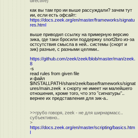
directive)
как вы там про ии выше рассуждали? зачем тут
ии, если есть офсайт:
https://docs.zeek.org/en/master/frameworks/signatu
res.html
выше приводил ссылку на примерную версию
зика, где таки бросили поддержку snort2bro из-за
остсутствия смысла в ней.. системы (снорт и
зик) разные, с разными целями..
https://github.com/zeek/zeek/blob/master/man/zeek.
8
-s
read rules from given file
и файл
$INSTALLPATH/share/zeek/base/frameworks/signat
ures/main.zeek к снорту не имеет ни малейшего
отношения, кроме того, что это "сигнатуры"..
вернее их представления для зик-а..
>>грубо говоря, zeek - не для ширнармасс..
субъективно..
>
https://docs.zeek.org/en/master/scripting/basics.htm
l