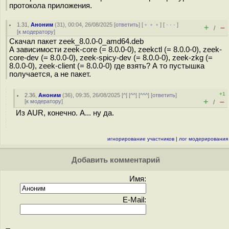
протокола приложения.
1.31
,
Аноним
(
31
), 00:04, 26/08/2025 [
ответить
] [
﹢﹢﹢
] [
· · ·
]
+
–
/
[
к модератору
]
Скачал пакет zeek_8.0.0-0_amd64.deb
А зависимости zeek-core (= 8.0.0-0), zeekctl (= 8.0.0-0), zeek-
core-dev (= 8.0.0-0), zeek-spicy-dev (= 8.0.0-0), zeek-zkg (=
8.0.0-0), zeek-client (= 8.0.0-0) где взять? А то пустышка
получается, а не пакет.
+1
2.36
,
Аноним
(
36
), 09:35, 26/08/2025 [
^
] [
^^
] [
^^^
] [
ответить
]
+
–
[
к модератору
]
/
Из AUR, конечно. А... ну да.
игнорирование участников
|
лог модерирования
Добавить комментарий
Имя:
E-Mail: