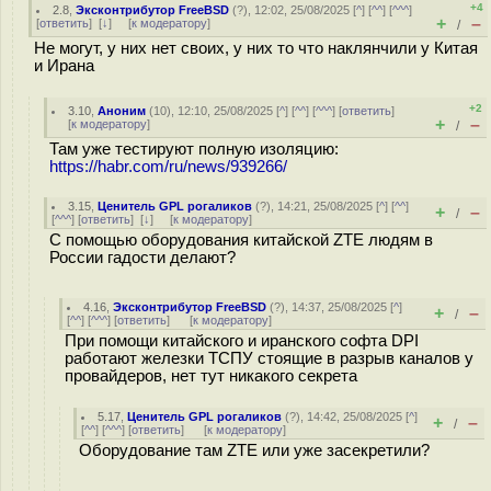
+4
2.8
,
Эксконтрибутор FreeBSD
(
?
), 12:02, 25/08/2025 [
^
] [
^^
] [
^^^
]
+
–
[
ответить
]
[
↓
] [
к модератору
]
/
Не могут, у них нет своих, у них то что наклянчили у Китая
и Ирана
+2
3.10
,
Аноним
(
10
), 12:10, 25/08/2025 [
^
] [
^^
] [
^^^
] [
ответить
]
+
–
[
к модератору
]
/
Там уже тестируют полную изоляцию:
https://habr.com/ru/news/939266/
3.15
,
Ценитель GPL рогаликов
(
?
), 14:21, 25/08/2025 [
^
] [
^^
]
+
–
/
[
^^^
] [
ответить
]
[
↓
] [
к модератору
]
С помощью оборудования китайской ZTE людям в
России гадости делают?
4.16
,
Эксконтрибутор FreeBSD
(
?
), 14:37, 25/08/2025 [
^
]
+
–
/
[
^^
] [
^^^
] [
ответить
]
[
к модератору
]
При помощи китайского и иранского софта DPI
работают железки ТСПУ стоящие в разрыв каналов у
провайдеров, нет тут никакого секрета
5.17
,
Ценитель GPL рогаликов
(
?
), 14:42, 25/08/2025 [
^
]
+
–
/
[
^^
] [
^^^
] [
ответить
]
[
к модератору
]
Оборудование там ZTE или уже засекретили?