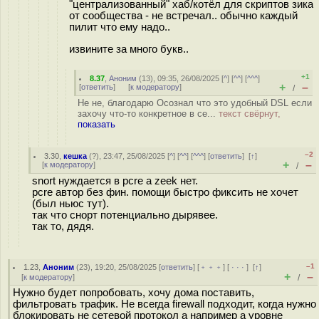
"централизованный" хаб/котёл для скриптов зика
от сообщества - не встречал.. обычно каждый
пилит что ему надо..
извините за много букв..
+1
8.37
,
Аноним
(
13
), 09:35, 26/08/2025 [
^
] [
^^
] [
^^^
]
+
–
[
ответить
]
[
к модератору
]
/
Не не, благодарю Осознал что это удобный DSL если
захочу что-то конкретное в се...
текст свёрнут,
показать
–2
3.30
,
кешка
(
?
), 23:47, 25/08/2025 [
^
] [
^^
] [
^^^
] [
ответить
]
[
↑
]
+
–
[
к модератору
]
/
snort нуждается в pcre а zeek нет.
pcre автор без фин. помощи быстро фиксить не хочет
(был ньюс тут).
так что снорт потенциально дырявее.
так то, дядя.
–1
1.23
,
Аноним
(
23
), 19:20, 25/08/2025 [
ответить
] [
﹢﹢﹢
] [
· · ·
]
[
↑
]
+
–
[
к модератору
]
/
Нужно будет попробовать, хочу дома поставить,
фильтровать трафик. Не всегда firewall подходит, когда нужно
блокировать не сетевой протокол а например а уровне