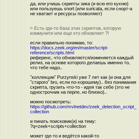
да, или учишь скрипты зика (и всю его кухню)
или пользуешь snort (или suricata, если снорт-а
не хватает и ресурсы позволяют)
> Есть где-то база этих скриптов, которую
коммунити или еще кто обновляет ?!
если правильно понимаю, то:
https://docs.zeek.org/en/master/script-
reference/scripts.html
референс, что обновляется/изменяется каждый
релиз, на основе которого делаешь именно то,
что тебе надо..
"коллекции" Purzynski уже 7 лет как (и она для
"старого" bro, если по-хорошему).. без понимания
скрипта, грузить что-то - идея так себе (это не
однострочник на перле, но близко)..
можно посмотреть:
https://github.com/mvlnetdev/zeek_detection_script_
collection
и пинать поисковик(и) на тему:
?q=zeek+scripts+collection
может где-то и ведётся какой-то