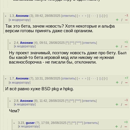
–1
1.3
,
Аноним
(
3
), 09:42, 28/08/2025 [
ответить
] [
﹢﹢﹢
] [
· · ·
]
[
↓
] [
↑
]
+
–
[
к модератору
]
/
Так это бета, зачем новость? Хотя некоторые и альфа
версии готовы принять даже свой организм.
+1
2.4
,
Аноним
(
4
), 09:51, 28/08/2025 [
^
] [
^^
] [
^^^
] [
ответить
]
+
–
[
к модератору
]
/
Ну проект значимый, поэтому новость даже про бету. Был
бы какой-то бета игровой мод или никому не нужная
васяносборочка - не писали бы, отклонили.
+7
1.7
,
Аноним
(
7
), 10:31, 28/08/2025 [
ответить
] [
﹢﹢﹢
] [
· · ·
]
[
↓
] [
↑
]
+
–
[
к модератору
]
/
И всё равно хуже BSD pkg и hpkg.
–1
2.8
,
Аноним
(
8
), 11:42, 28/08/2025 [
^
] [
^^
] [
^^^
] [
ответить
]
+
–
[
к модератору
]
/
Чем?
+3
3.23
,
guser
(
?
), 17:59, 28/08/2025 [
^
] [
^^
] [
^^^
] [
ответить
]
+
–
[
к модератору
]
/