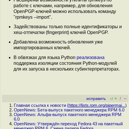
работе с ключами, например, для обновления
OpenPGP-ключей можно использовать команду
"rpmkeys --import".
Задействованы только полные идентификаторы и
хеш-отпечатки (fingerprint) ключей OpenPGP.
Добавлена возможность обновления уже
импортированных ключей.
В обвязках для языка Python
реализована
поддержка изоляции состояния Python-модулей
для их запуска в нескольких субинтерпретаторах.
+
–
исправить
/
+7
Главная ссылка к новости (
https://lists.rpm.org/pipermai...
)
OpenNews: Бета-выпуск пакетного менеджера RPM 6.0
OpenNews: Альфа-выпуск пакетного менеджера RPM
6.0
OpenNews: Утверждён переход Fedora 43 на пакетный
менеджер RPM 6. Смена лидера Fedora