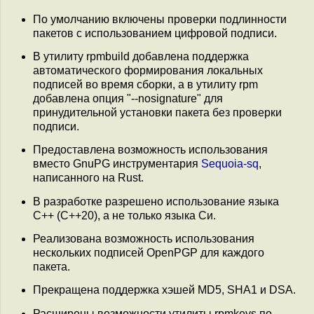
По умолчанию включены проверки подлинности
пакетов с использованием цифровой подписи.
В утилиту rpmbuild добавлена поддержка
автоматического формирования локальных
подписей во время сборки, а в утилиту rpm
добавлена опция "--nosignature" для
принудительной установки пакета без проверки
подписи.
Предоставлена возможность использования
вместо GnuPG инструментария
Sequoia-sq
,
написанного на Rust.
В разработке разрешено использование языка
C++ (C++20), а не только языка Си.
Реализована возможность использования
нескольких подписей OpenPGP для каждого
пакета.
Прекращена поддержка хэшей MD5, SHA1 и DSA.
Расширены возможности утилиты rpmkeys по