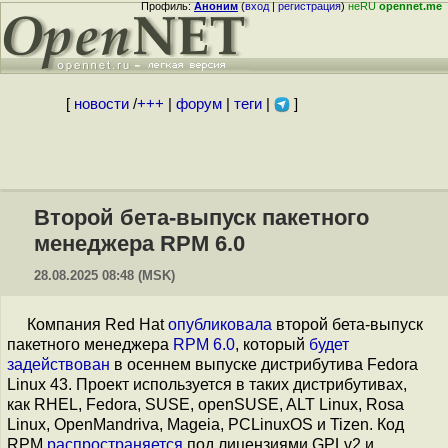
Профиль:
Аноним
(
вход
|
регистрация
)
неRU
opennet.me
[
новости
/
+++
|
форум
|
теги
|
]
Второй бета-выпуск пакетного
менеджера RPM 6.0
28.08.2025 08:48 (MSK)
Компания Red Hat
опубликовала
второй бета-выпуск
пакетного менеджера
RPM 6.0
, который
будет
задействован
в осеннем выпуске дистрибутива Fedora
Linux 43. Проект используется в таких дистрибутивах,
как RHEL, Fedora, SUSE, openSUSE, ALT Linux, Rosa
Linux, OpenMandriva, Mageia, PCLinuxOS и Tizen. Код
RPM
распространяется
под лицензиями GPLv2 и