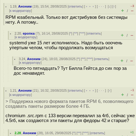
–3
1.19
,
Аноним
(
19
), 15:54, 28/08/2025 [
ответить
] [
﹢﹢﹢
] [
· · ·
]
[
↓
] [
↑
]
+
–
[
к модератору
]
/
RPM юзабельный. Только вот дистрибувов без системды
нету. А потому..
2.20
,
еропка
(
?
), 16:14, 28/08/2025 [
^
] [
^^
] [
^^^
] [
ответить
]
+
–
/
[
к модератору
]
systemd уже 15 лет исполнилось. Надо быть ооочень
упертым челом, чтобы продолжать возмущаться
3.24
,
Аноним
(
24
), 18:03, 28/08/2025 [
^
] [
^^
] [
^^^
] [
ответить
]
+
–
/
[
к модератору
]
Всего-то пятнадцать? Тут Билла Гейтса до сих пор за
дос ненавидят.
–1
1.21
,
Аноним
(
21
), 16:32, 28/08/2025 [
ответить
] [
﹢﹢﹢
] [
· · ·
]
[
↑
]
+
–
[
к модератору
]
/
> Поддержка нового формата пакетов RPM 6, позволяющего
создавать пакеты размером более 4 ГБ.
chromium .src.rpm с 133 версии перевалил за 4гб, сейчас уже
4.5гб, как создаются эти пакеты для федоры 42 и старше?
+1
2.28
,
Аноним
(
28
), 16:05, 29/08/2025 [
^
] [
^^
] [
^^^
] [
ответить
]