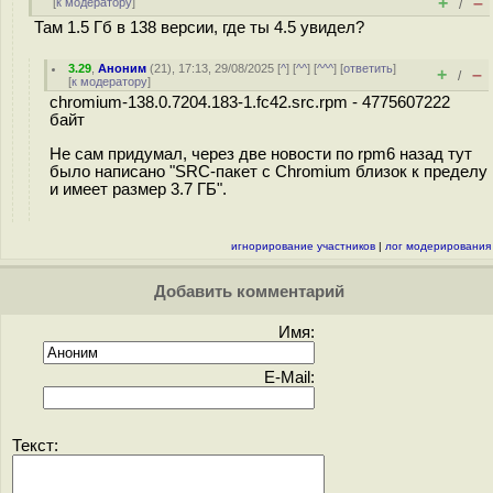
+
–
[
к модератору
]
/
Там 1.5 Гб в 138 версии, где ты 4.5 увидел?
3.29
,
Аноним
(
21
), 17:13, 29/08/2025 [
^
] [
^^
] [
^^^
] [
ответить
]
+
–
/
[
к модератору
]
chromium-138.0.7204.183-1.fc42.src.rpm - 4775607222
байт
Не сам придумал, через две новости по rpm6 назад тут
было написано "SRC-пакет с Chromium близок к пределу
и имеет размер 3.7 ГБ".
игнорирование участников
|
лог модерирования
Добавить комментарий
Имя:
E-Mail:
Текст: