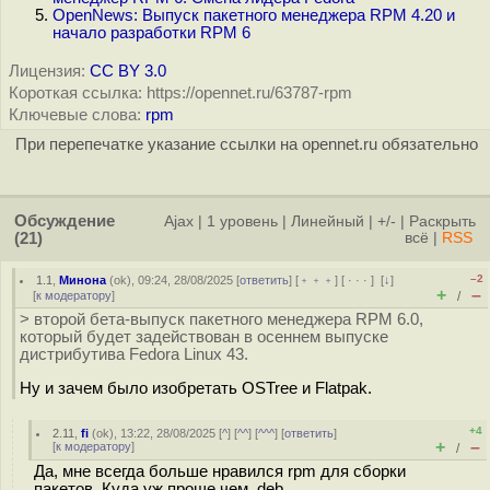
OpenNews: Выпуск пакетного менеджера RPM 4.20 и
начало разработки RPM 6
Лицензия:
CC BY 3.0
Короткая ссылка: https://opennet.ru/63787-rpm
Ключевые слова:
rpm
При перепечатке указание ссылки на opennet.ru обязательно
Обсуждение
Ajax
|
1 уровень
|
Линейный
|
+/-
|
Раскрыть
(21)
всё
|
RSS
–2
1.1
,
Минона
(
ok
), 09:24, 28/08/2025 [
ответить
] [
﹢﹢﹢
] [
· · ·
]
[
↓
]
+
–
[
к модератору
]
/
> второй бета-выпуск пакетного менеджера RPM 6.0,
который будет задействован в осеннем выпуске
дистрибутива Fedora Linux 43.
Ну и зачем было изобретать OSTree и Flatpak.
+4
2.11
,
fi
(
ok
), 13:22, 28/08/2025 [
^
] [
^^
] [
^^^
] [
ответить
]
+
–
[
к модератору
]
/
Да, мне всегда больше нравился rpm для сборки
пакетов. Куда уж проще чем .deb