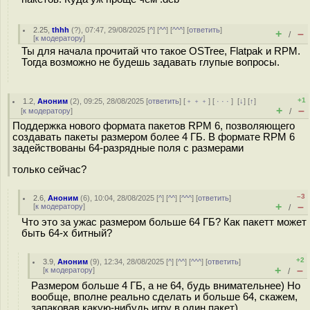
2.25
,
thhh
(
?
), 07:47, 29/08/2025 [
^
] [
^^
] [
^^^
] [
ответить
]
+
–
/
[
к модератору
]
Ты для начала прочитай что такое OSTree, Flatpak и RPM.
Тогда возможно не будешь задавать глупые вопросы.
+1
1.2
,
Аноним
(
2
), 09:25, 28/08/2025 [
ответить
] [
﹢﹢﹢
] [
· · ·
]
[
↓
] [
↑
]
+
–
[
к модератору
]
/
Поддержка нового формата пакетов RPM 6, позволяющего
создавать пакеты размером более 4 ГБ. В формате RPM 6
задействованы 64-разрядные поля с размерами
только сейчас?
–3
2.6
,
Аноним
(
6
), 10:04, 28/08/2025 [
^
] [
^^
] [
^^^
] [
ответить
]
+
–
[
к модератору
]
/
Что это за ужас размером больше 64 ГБ? Как пакетт может
быть 64-х битный?
+2
3.9
,
Аноним
(
9
), 12:34, 28/08/2025 [
^
] [
^^
] [
^^^
] [
ответить
]
+
–
[
к модератору
]
/
Размером больше 4 ГБ, а не 64, будь внимательнее) Но
вообще, вполне реально сделать и больше 64, скажем,
запаковав какую-нибудь игру в один пакет)