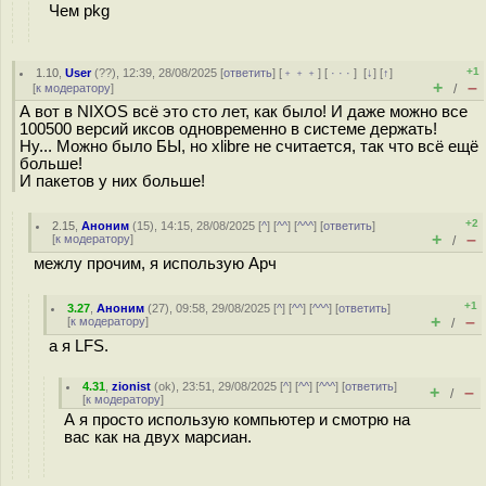
Чем pkg
+1
1.10
,
User
(
??
), 12:39, 28/08/2025 [
ответить
] [
﹢﹢﹢
] [
· · ·
]
[
↓
] [
↑
]
+
–
[
к модератору
]
/
А вот в NIXOS всё это сто лет, как было! И даже можно все
100500 версий иксов одновременно в системе держать!
Ну... Можно было БЫ, но xlibre не считается, так что всё ещё
больше!
И пакетов у них больше!
+2
2.15
,
Аноним
(
15
), 14:15, 28/08/2025 [
^
] [
^^
] [
^^^
] [
ответить
]
+
–
[
к модератору
]
/
межлу прочим, я использую Арч
+1
3.27
,
Аноним
(
27
), 09:58, 29/08/2025 [
^
] [
^^
] [
^^^
] [
ответить
]
+
–
[
к модератору
]
/
а я LFS.
4.31
,
zionist
(
ok
), 23:51, 29/08/2025 [
^
] [
^^
] [
^^^
] [
ответить
]
+
–
/
[
к модератору
]
А я просто использую компьютер и смотрю на
вас как на двух марсиан.