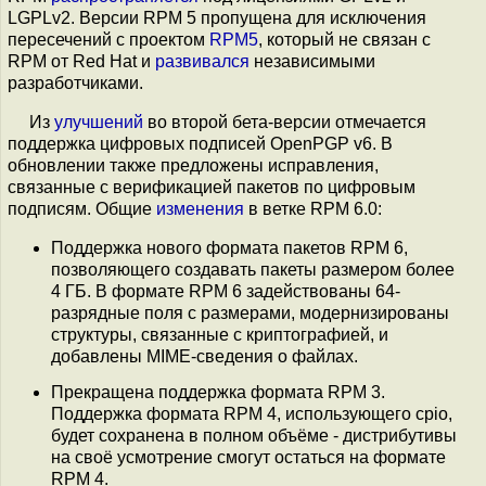
LGPLv2. Версии RPM 5 пропущена для исключения
пересечений с проектом
RPM5
, который не связан с
RPM от Red Hat и
развивался
независимыми
разработчиками.
Из
улучшений
во второй бета-версии отмечается
поддержка цифровых подписей OpenPGP v6. В
обновлении также предложены исправления,
связанные с верификацией пакетов по цифровым
подписям. Общие
изменения
в ветке RPM 6.0:
Поддержка нового формата пакетов RPM 6,
позволяющего создавать пакеты размером более
4 ГБ. В формате RPM 6 задействованы 64-
разрядные поля с размерами, модернизированы
структуры, связанные с криптографией, и
добавлены MIME-сведения о файлах.
Прекращена поддержка формата RPM 3.
Поддержка формата RPM 4, использующего cpio,
будет сохранена в полном объёме - дистрибутивы
на своё усмотрение смогут остаться на формате
RPM 4.