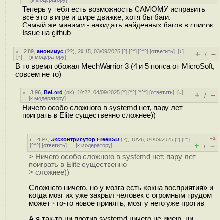
[
к модератору
]
Теперь у тебя есть возможность САМОМУ исправить
всё это в игре и шире движке, хотя бы баги.
Самый же минимм - накидать найденных багов в список
Issue на github
2.89
,
анонимус
(
??
), 20:15, 03/09/2025 [
^
] [
^^
] [
^^^
] [
ответить
]
[
↓
]
+
–
/
[
↑
] [
к модератору
]
В то время обожал MechWarrior 3 (4 и 5 попса от MicroSoft,
совсем не то)
3.96
,
BeLord
(
ok
), 10:22, 04/09/2025 [
^
] [
^^
] [
^^^
] [
ответить
]
[
↓
]
+
–
/
[
к модератору
]
Ничего особо сложного в systemd нет, пару лет
поиграть в Elite существенно сложнее))
–1
4.97
,
Эксконтрибутор FreeBSD
(
?
), 10:26, 04/09/2025 [
^
] [
^^
]
+
–
[
^^^
] [
ответить
]
[
к модератору
]
/
> Ничего особо сложного в systemd нет, пару лет
поиграть в Elite существенно
> сложнее))
Сложного ничего, но у мозга есть «окна восприятия» и
когда мозг их уже закрыл человек с огромным трудом
может что-то новое принять, мозг у него уже против
А я так-то ни против systemd ничего не имею, ни