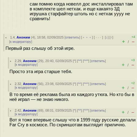
сам помню когда новелл дос инсталлировал там
в комплекте шел нетхак. и еще какаято 3Д
игрушка старфайтер штоль но с нетхак уууу не
сравнить!
+4
1.4
,
Аноним
(
4
), 18:58, 02/09/2025 [
ответить
] [
﹢﹢﹢
] [
· · ·
]
[
↓
] [
↑
]
+
–
[
к модератору
]
/
Первый раз слышу об этой игре.
+3
2.29
,
Аноним
(
29
), 20:40, 02/09/2025 [
^
] [
^^
] [
^^^
] [
ответить
]
+
–
[
к модератору
]
/
Просто эта игра старше тебя.
+2
2.32
,
Аноним
(
56
), 23:08, 02/09/2025 [
^
] [
^^
] [
^^^
] [
ответить
]
+
–
[
к модератору
]
/
В то время её реклама была из каждого утюга. Но кто бы в
неё играл — не знаю никого.
2.42
,
Аноним
(
69
), 08:01, 03/09/2025 [
^
] [
^^
] [
^^^
] [
ответить
]
+
–
/
[
к модератору
]
Вот я тоже впервые слышу что в 1999 году русские делали
Far Cry в космосе. По скриншотам выглядит прилично.