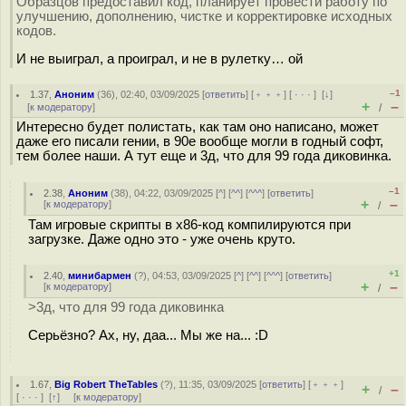
Образцов предоставил код, планирует провести работу по
улучшению, дополнению, чистке и корректировке исходных
кодов.
И не выиграл, а проиграл, и не в рулетку… ой
–1
1.37
,
Аноним
(
36
), 02:40, 03/09/2025 [
ответить
] [
﹢﹢﹢
] [
· · ·
]
[
↓
]
+
–
[
к модератору
]
/
Интересно будет полистать, как там оно написано, может
даже его писали гении, в 90е вообще могли в годный софт,
тем более наши. А тут еще и 3д, что для 99 года диковинка.
–1
2.38
,
Аноним
(
38
), 04:22, 03/09/2025 [
^
] [
^^
] [
^^^
] [
ответить
]
+
–
[
к модератору
]
/
Там игровые скрипты в x86-код компилируются при
загрузке. Даже одно это - уже очень круто.
+1
2.40
,
минибармен
(
?
), 04:53, 03/09/2025 [
^
] [
^^
] [
^^^
] [
ответить
]
+
–
[
к модератору
]
/
>3д, что для 99 года диковинка
Серьёзно? Ах, ну, даа... Мы же на... :D
1.67
,
Big Robert TheTables
(
?
), 11:35, 03/09/2025 [
ответить
] [
﹢﹢﹢
]
+
–
/
[
· · ·
]
[
↑
] [
к модератору
]