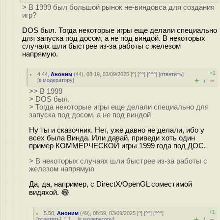
> В 1999 был большой рынок не-виндовса для создания
игр?
DOS был. Тогда некоторые игры еще делали специально
для запуска под досом, а не под виндой. В некоторых
случаях шли быстрее из-за работы с железом
напрямую.
+1
4.44
,
Аноним
(
44
), 08:19, 03/09/2025 [
^
] [
^^
] [
^^^
] [
ответить
]
+
–
[
к модератору
]
/
>> В 1999
> DOS был.
> Тогда некоторые игры еще делали специально для
запуска под досом, а не под виндой
Ну ты и сказочник. Нет, уже давно не делали, ибо у
всех была Винда. Или давай, приведи хоть один
пример КОММЕРЧЕСКОЙ игры 1999 года под ДОС.
> В некоторых случаях шли быстрее из-за работы с
железом напрямую
Да, да, например, с DirectX/OpenGL соместимой
видяхой. 😂
+1
5.50
,
Аноним
(
49
), 08:59, 03/09/2025 [
^
] [
^^
] [
^^^
]
+
–
[
ответить
]
[
↓
] [
к модератору
]