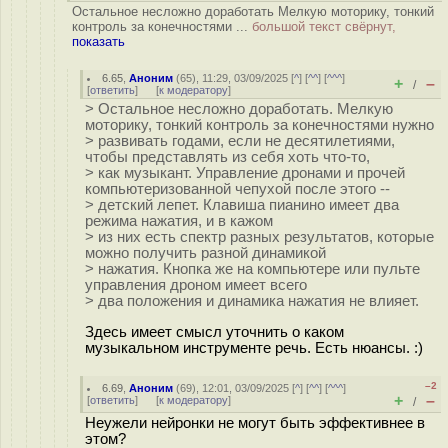
Остальное несложно доработать Мелкую моторику, тонкий
контроль за конечностями ...
большой текст свёрнут,
показать
6.65
,
Аноним
(
65
), 11:29, 03/09/2025 [
^
] [
^^
] [
^^^
]
+
–
/
[
ответить
]
[
к модератору
]
> Остальное несложно доработать. Мелкую
моторику, тонкий контроль за конечностями нужно
> развивать годами, если не десятилетиями,
чтобы представлять из себя хоть что-то,
> как музыкант. Управление дронами и прочей
компьютеризованной чепухой после этого --
> детский лепет. Клавиша пианино имеет два
режима нажатия, и в кажом
> из них есть спектр разных результатов, которые
можно получить разной динамикой
> нажатия. Кнопка же на компьютере или пульте
управления дроном имеет всего
> два положения и динамика нажатия не влияет.
Здесь имеет смысл уточнить о каком
музыкальном инструменте речь. Есть нюансы. :)
–2
6.69
,
Аноним
(
69
), 12:01, 03/09/2025 [
^
] [
^^
] [
^^^
]
+
–
[
ответить
]
[
к модератору
]
/
Неужели нейронки не могут быть эффективнее в
этом?