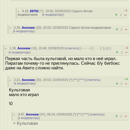
–1
4.19
,
69702
(
?
), 19:56, 02/09/2025
Скрыто ботом-
+
–
модератором
[
к модератору
]
/
2.20
,
Аноним
(
20
), 20:03, 02/09/2025
Скрыто ботом-модератором
+
–
/
[
к модератору
]
–1
1.18
,
Аноним
(
18
), 19:48, 02/09/2025 [
ответить
] [
﹢﹢﹢
] [
· · ·
]
[
↓
] [
↑
]
+
–
[
к модератору
]
/
Первая часть была культовой, но мало кто в неё играл.
Пиратам почему-то не приглянулась. Сейчас б/у бигбокс
даже на Авито сложно найти.
+4
2.21
,
Аноним
(
20
), 20:03, 02/09/2025 [
^
] [
^^
] [
^^^
] [
ответить
]
+
–
[
к модератору
]
/
Культовая
мало кто играл
\0
3.47
,
Аноним
(
47
), 08:34, 03/09/2025 [
^
] [
^^
] [
^^^
] [
ответить
]
+
–
/
[
к модератору
]
> Культовая