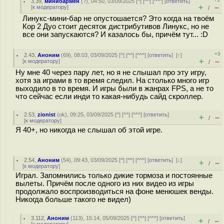
3.39
,
минибармен
(
?
), 04:50, 03/09/2025 [
^
] [
^^
] [
^^^
] [
ответить
]
+
–
[
к модератору
]
/
Линукс-мини-бар не опустошается? Это когда на твоём
Кор 2 Дуо стоит десяток дистрибутивов Линукс, но не
все они запускаются? И казалось бы, причём тут... :D
+3
2.43
,
Аноним
(
69
), 08:03, 03/09/2025 [
^
] [
^^
] [
^^^
] [
ответить
]
[
↑
]
+
–
[
к модератору
]
/
Ну мне 40 через пару лет, но я не слышал про эту игру,
хотя за играми в то время следил. На столько много игр
выходило в то время. И игры были в жанрах FPS, а не то
что сейчас если инди то какая-нибудь сайд скроллер.
2.53
,
zionist
(
ok
), 09:25, 03/09/2025 [
^
] [
^^
] [
^^^
] [
ответить
]
+
–
/
[
к модератору
]
Я 40+, но никогда не слышал об этой игре.
2.54
,
Аноним
(
54
), 09:43, 03/09/2025 [
^
] [
^^
] [
^^^
] [
ответить
]
[
↓
]
+
–
/
[
к модератору
]
Играл. Запомнились только дикие тормоза и постоянные
вылеты. Причём после одного из них видео из игры
продолжало воспроизводиться на фоне менюшек венды.
Никогда больше такого не видел)
3.112
,
Аноним
(
113
), 15:14, 05/09/2025 [
^
] [
^^
] [
^^^
] [
ответить
]
+
–
/