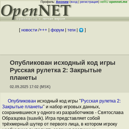
Профиль:
Аноним
(
вход
|
регистрация
)
неRU
opennet.me
[
новости
/
+++
|
форум
|
теги
|
]
Опубликован исходный код игры
Русская рулетка 2: Закрытые
планеты
02.09.2025 17:02 (MSK)
Опубликован
исходный код игры "
Русская рулетка 2:
Закрытые планеты
" и набор игровых данных,
сохранившиеся у одного из разработчиков - Святослава
Образцова (suavik). Игра представляет собой
трёхмерный шутер от первого лица, в котором игроку