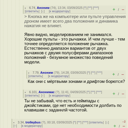
6.74
,
Аноним
(
74
), 13:34, 03/09/2025 [
^
] [
^^
] [
^^^
]
+
–
/
[
ответить
]
[
↓
] [
к модератору
]
> Кнопка же на компьютере или пульте управления
дроном имеет всего два положения и динамика
нажатия не влияет.
Явно видно, моделированием не занимался.
Хорошие пульты - это рычажки. И чем лучше - тем
точнее определяется положение рычажка.
Естественно диапазон вариантов от двух
рычажков с двумя полусферами диапазонов
положений - безумное множество поведений
модели.
7.79
,
Аноним
(
79
), 14:28, 03/09/2025 [
^
] [
^^
] [
^^^
]
+
–
/
[
ответить
]
[
к модератору
]
Как они с мёртвыми зонами и дрифтом борются?
6.101
,
Анонимас
(
?
), 11:41, 04/09/2025 [
^
] [
^^
] [
^^^
]
+
–
/
[
ответить
]
[
↑
] [
к модератору
]
Ты не забывай, что есть и геймпады с
джойстиками, где нет необходимости долбить по
клавишам с заданнлй частотой.
–2
3.34
,
trolleybus
(
?
), 00:18, 03/09/2025 [
^
] [
^^
] [
^^^
] [
ответить
]
[
↓
]
+
–
[
↑
] [
к модератору
]
/