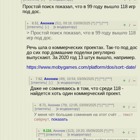
/
Простой поиск показал, что в 99 году вышло 118 игр
под дос.
6.51
,
Аноним
(
51
), 09:18, 03/09/2025 [
^
] [
^^
] [
^^^
]
+
–
/
[
ответить
]
[
↓
] [
к модератору
]
> Простой поиск показал, что в 99 году вышло 118
игр под дос.
Речь шла о коммерческих проектах. Так-то под дос
до сих пор домашние поделки регулярно
выпускают. За 2020 год 13 штук вышло, например.
https://www.mobygames.com/platform/dos/sort:-date/
7.62
,
Аноним
(
49
), 10:54, 03/09/2025 [
^
] [
^^
] [
^^^
]
+
–
/
[
ответить
]
[
↓
] [
к модератору
]
Даже не сомневаюсь в том, что среди 118 -
найдется хоть один коммерческий проект.
8.71
,
Аноним
(
79
), 12:05, 03/09/2025 [
^
] [
^^
] [
^^^
]
+
–
/
[
ответить
]
[
к модератору
]
У меня чёт большие сомнения на этот счёт ...
текст
свёрнут,
показать
9.116
,
Аноним
(
113
), 19:20, 05/09/2025 [
^
] [
^^
]
+
–
/
[
^^^
] [
ответить
]
[
к модератору
]