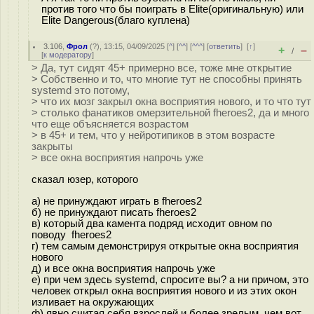
против того что бы поиграть в Elite(оригинальную) или
Elite Dangerous(благо куплена)
3.106
,
Фрол
(
?
), 13:15, 04/09/2025 [
^
] [
^^
] [
^^^
] [
ответить
]
[
↑
]
+
–
/
[
к модератору
]
> Да, тут сидят 45+ примерно все, тоже мне открытие
> Собственно и то, что многие тут не способны принять
systemd это потому,
> что их мозг закрыл окна восприятия нового, и то что тут
> столько фанатиков омерзительной fheroes2, да и много
что еще объясняется возрастом
> в 45+ и тем, что у нейротипиков в этом возрасте
закрыты
> все окна восприятия напрочь уже
сказал юзер, которого
а) не принуждают играть в fheroes2
б) не принуждают писать fheroes2
в) который два камента подряд исходит овном по
поводу fheroes2
г) тем самым демонстрируя открытые окна восприятия
нового
д) и все окна восприятия напрочь уже
е) при чем здесь systemd, спросите вы? а ни причом, это
человек открыл окна восприятия нового и из этих окон
изливает на окружающих
ф) явно считая себя взрослей и более зрелым, чем вот