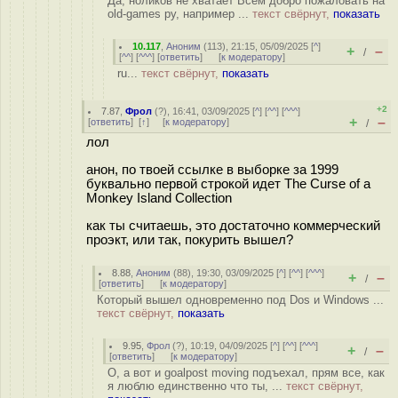
Да, ноликов не хватает Всем добро пожаловать на
old-games ру, например ...
текст свёрнут,
показать
10.117
,
Аноним
(
113
), 21:15, 05/09/2025 [
^
]
+
–
/
[
^^
] [
^^^
] [
ответить
]
[
к модератору
]
ru...
текст свёрнут,
показать
+2
7.87
,
Фрол
(
?
), 16:41, 03/09/2025 [
^
] [
^^
] [
^^^
]
+
–
[
ответить
]
[
↑
] [
к модератору
]
/
лол
анон, по твоей ссылке в выборке за 1999
буквально первой строкой идет The Curse of a
Monkey Island Collection
как ты считаешь, это достаточно коммерческий
проэкт, или так, покурить вышел?
8.88
,
Аноним
(
88
), 19:30, 03/09/2025 [
^
] [
^^
] [
^^^
]
+
–
/
[
ответить
]
[
к модератору
]
Который вышел одновременно под Dos и Windows ...
текст свёрнут,
показать
9.95
,
Фрол
(
?
), 10:19, 04/09/2025 [
^
] [
^^
] [
^^^
]
+
–
/
[
ответить
]
[
к модератору
]
О, а вот и goalpost moving подъехал, прям все, как
я люблю единственно что ты, ...
текст свёрнут,