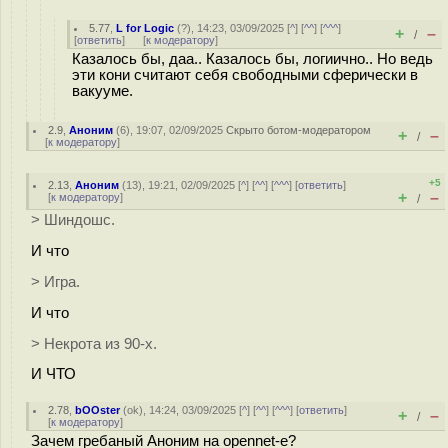
5.77
,
L for Logic
(
?
), 14:23, 03/09/2025 [
^
] [
^^
] [
^^^
]
+
–
/
[
ответить
]
[
к модератору
]
Казалось бы, даа.. Казалось бы, логиично.. Но ведь
эти кони считают себя свободными сферически в
вакууме.
2.9
,
Аноним
(
6
), 19:07, 02/09/2025
Скрыто ботом-модератором
+
–
/
[
к модератору
]
+5
2.13
,
Аноним
(
13
), 19:21, 02/09/2025 [
^
] [
^^
] [
^^^
] [
ответить
]
+
–
[
к модератору
]
/
> Шиндошс.
И что
> Игра.
И что
> Некрота из 90-х.
И ЧТО
2.78
,
bOOster
(
ok
), 14:24, 03/09/2025 [
^
] [
^^
] [
^^^
] [
ответить
]
+
–
/
[
к модератору
]
Зачем гребаный Аноним на opennet-е?