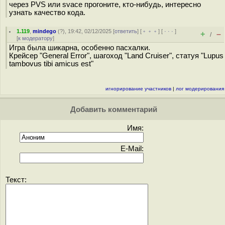
через PVS или svace прогоните, кто-нибудь, интересно
узнать качество кода.
1.119
,
mindego
(
?
), 19:42, 02/12/2025 [
ответить
] [
﹢﹢﹢
] [
· · ·
]
+
–
/
[
к модератору
]
Игра была шикарна, особенно пасхалки.
Крейсер "General Error", шагоход "Land Cruiser", статуя "Lupus
tambovus tibi amicus est"
игнорирование участников
|
лог модерирования
Добавить комментарий
Имя:
E-Mail:
Текст: