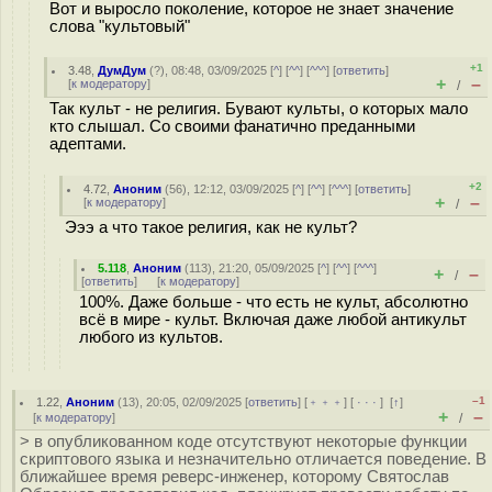
Вот и выросло поколение, которое не знает значение
слова "культовый"
+1
3.48
,
ДумДум
(
?
), 08:48, 03/09/2025 [
^
] [
^^
] [
^^^
] [
ответить
]
+
–
[
к модератору
]
/
Так культ - не религия. Бувают культы, о которых мало
кто слышал. Со своими фанатично преданными
адептами.
+2
4.72
,
Аноним
(
56
), 12:12, 03/09/2025 [
^
] [
^^
] [
^^^
] [
ответить
]
+
–
[
к модератору
]
/
Эээ а что такое религия, как не культ?
5.118
,
Аноним
(
113
), 21:20, 05/09/2025 [
^
] [
^^
] [
^^^
]
+
–
/
[
ответить
]
[
к модератору
]
100%. Даже больше - что есть не культ, абсолютно
всё в мире - культ. Включая даже любой антикульт
любого из культов.
–1
1.22
,
Аноним
(
13
), 20:05, 02/09/2025 [
ответить
] [
﹢﹢﹢
] [
· · ·
]
[
↑
]
+
–
[
к модератору
]
/
> в опубликованном коде отсутствуют некоторые функции
скриптового языка и незначительно отличается поведение. В
ближайшее время реверс-инженер, которому Святослав