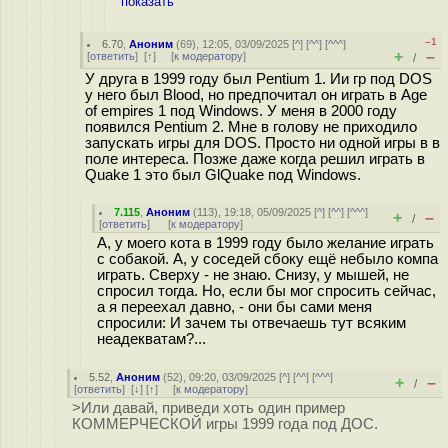
показать
–1
6.70
,
Аноним
(
69
), 12:05, 03/09/2025 [
^
] [
^^
] [
^^^
]
+
–
[
ответить
]
[
↑
] [
к модератору
]
/
У друга в 1999 году был Pentium 1. Ии гр под DOS
у него был Blood, но предпочитал он играть в Age
of empires 1 под Windows. У меня в 2000 году
появился Pentium 2. Мне в голову не приходило
запускать игры для DOS. Просто ни одной игры в в
поле интереса. Позже даже когда решил играть в
Quake 1 это был GlQuake под Windows.
7.115
,
Аноним
(
113
), 19:18, 05/09/2025 [
^
] [
^^
] [
^^^
]
+
–
/
[
ответить
]
[
к модератору
]
А, у моего кота в 1999 году было желание играть
с собакой. А, у соседей сбоку ещё небыло компа
играть. Сверху - не знаю. Снизу, у мышей, не
спросил тогда. Но, если бы мог спросить сейчас,
а я переехал давно, - они бы сами меня
спросили: И зачем ты отвечаешь тут всяким
неадекватам?...
5.52
,
Аноним
(
52
), 09:20, 03/09/2025 [
^
] [
^^
] [
^^^
]
+
–
/
[
ответить
]
[
↓
] [
↑
] [
к модератору
]
>Или давай, приведи хоть один пример
КОММЕРЧЕСКОЙ игры 1999 года под ДОС.