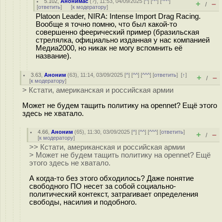
5.102
,
Анонимас
(
?
), 11:53, 04/09/2025 [
^
] [
^^
] [
^^^
]
+
–
/
[
ответить
]
[
к модератору
]
Platoon Leader, NIRA: Intense Import Drag Racing.
Вообще я точно помню, что был какой-то
совершенно феерический пример (бразильская
стрелялка, официально изданная у нас компанией
Медиа2000, но никак не могу вспомнить её
название).
3.63
,
Аноним
(
63
), 11:14, 03/09/2025 [
^
] [
^^
] [
^^^
] [
ответить
]
[
↑
]
+
–
/
[
к модератору
]
> Кстати, американская и российская армии
Может не будем тащить политику на opennet? Ещё этого
здесь не хватало.
4.66
,
Аноним
(
65
), 11:30, 03/09/2025 [
^
] [
^^
] [
^^^
] [
ответить
]
+
–
/
[
к модератору
]
>> Кстати, американская и российская армии
> Может не будем тащить политику на opennet? Ещё
этого здесь не хватало.
А когда-то без этого обходилось? Даже понятие
свободного ПО несет за собой социально-
политический контекст, затрагивает определения
свободы, насилия и подобного.