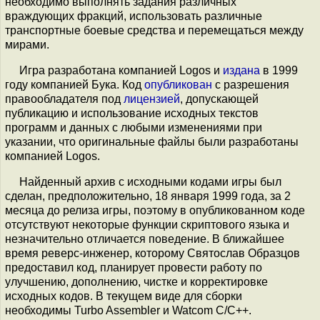
необходимо выполнять задания различных
враждующих фракций, использовать различные
транспортные боевые средства и перемещаться между
мирами.
Игра разработана компанией Logos и
издана
в 1999
году компанией Бука. Код
опубликован
с разрешения
правообладателя под
лицензией
, допускающей
публикацию и использование исходных текстов
программ и данных с любыми изменениями при
указании, что оригинальные файлы были разработаны
компанией Logos.
Найденный архив с исходными кодами игры был
сделан, предположительно, 18 января 1999 года, за 2
месяца до релиза игры, поэтому в опубликованном коде
отсутствуют некоторые функции скриптового языка и
незначительно отличается поведение. В ближайшее
время реверс-инженер, которому Святослав Образцов
предоставил код, планирует провести работу по
улучшению, дополнению, чистке и корректировке
исходных кодов. В текущем виде для сборки
необходимы Turbo Assembler и Watcom C/C++.