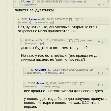
–1
4.57
,
пох.
(
?
), 10:09, 03/09/2025 [
^
] [
^^
] [
^^^
] [
ответить
]
+
–
[
к модератору
]
/
Лавиття вендузятника!
5.58
,
Аноним
(
69
), 10:13, 03/09/2025 [
^
] [
^^
] [
^^^
]
+
–
/
[
ответить
]
[
к модератору
]
Нет, ну нативные, линуксовые, открытые игры
откровенно мало привлекательны.
6.60
,
пох.
(
?
), 10:15, 03/09/2025 [
^
] [
^^
] [
^^^
] [
ответить
]
+
–
/
[
к модератору
]
дык как будто эта вот - чем-то лучше?
Но зато у нас есть nethack! (его правда не для
линукса писали, но "компилируетца")
–1
7.81
,
Аноним
(
81
), 15:14, 03/09/2025
Скрыто ботом-
+
–
модератором
[
к модератору
]
/
7.103
,
Фрол
(
?
), 12:04, 04/09/2025 [
^
] [
^^
] [
^^^
]
+
–
/
[
ответить
]
[
к модератору
]
все прально - нетхак писали для новелл доса.
у новелл дос тогда было два ведущих продукта -
новелл нетваре и новелл нетхак. 3.12 чтоль
версия.