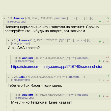
+3
1.3
,
Аноним
(
79
), 18:46, 02/09/2025 [
ответить
] [
﹢﹢﹢
] [
· · ·
]
[
↓
] [
↑
]
+
–
[
к модератору
]
/
Наконец нормальные игры завезли на опеннет. Срочно
портируйте кто-нибудь на линукс, вот заживём.
2.15
,
Аноним
(
15
), 19:28, 02/09/2025 [
^
] [
^^
] [
^^^
] [
ответить
]
[
↓
]
+
–
/
[
к модератору
]
Игры ААА класса?
–1
3.28
,
Аноним
(
28
), 20:34, 02/09/2025 [
^
] [
^^
] [
^^^
] [
ответить
]
+
–
[
к модератору
]
/
https://steamcommunity.com/app/1716740/screenshots/
+8
2.23
,
Царь
(
?
), 20:13, 02/09/2025 [
^
] [
^^
] [
^^^
] [
ответить
]
[
↑
]
+
–
[
к модератору
]
/
Тебе что Tux Racer чтоли мало.
3.45
,
Аноним
(
45
), 08:25, 03/09/2025 [
^
] [
^^
] [
^^^
] [
ответить
]
+
–
/
[
к модератору
]
Мне лично Тетриса и Lines хватает.