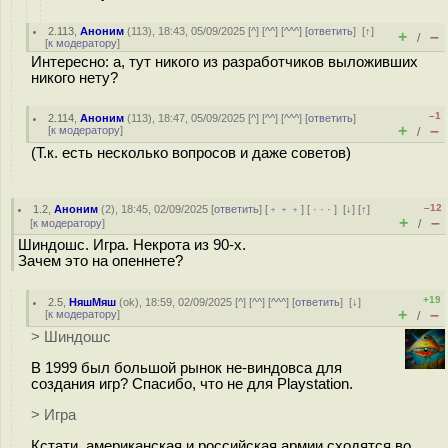
2.113
,
Аноним
(
113
), 18:43, 05/09/2025 [
^
] [
^^
] [
^^^
] [
ответить
]
[
↑
]
+
–
/
[
к модератору
]
Интересно: а, тут никого из разработчиков выложивших
никого нету?
–1
2.114
,
Аноним
(
113
), 18:47, 05/09/2025 [
^
] [
^^
] [
^^^
] [
ответить
]
+
–
[
к модератору
]
/
(Т.к. есть несколько вопросов и даже советов)
–12
1.2
,
Аноним
(
2
), 18:45, 02/09/2025 [
ответить
] [
﹢﹢﹢
] [
· · ·
]
[
↓
] [
↑
]
+
–
[
к модератору
]
/
Шиндошс. Игра. Некрота из 90-х.
Зачем это на опеннете?
+19
2.5
,
НяшМяш
(
ok
), 18:59, 02/09/2025 [
^
] [
^^
] [
^^^
] [
ответить
]
[
↓
]
+
–
[
к модератору
]
/
> Шиндошс
В 1999 был большой рынок не-виндовса для
создания игр? Спасибо, что не для Playstation.
> Игра
Кстати, американская и российская армии сходятся во