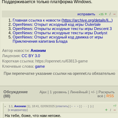
Поддерживается только платформа Windows.
+
–
исправить
/
+35
Главная ссылка к новости (
https://archive.org/details/li...
)
OpenNews: Открыт исходный код игры Outertale
OpenNews: Открыты исходные тексты игры Descent 3
OpenNews: Открыты исходные тексты игры Duelyst
OpenNews: Открыт исходный код движка от игры
Приключения капитана Блада
Автор новости:
Аноним
Лицензия:
CC BY 3.0
Короткая ссылка: https://opennet.ru/63813-game
Ключевые слова:
game
При перепечатке указание ссылки на opennet.ru обязательно
Обсуждение
Ajax
|
1 уровень
|
Линейный
|
+/-
|
Раскрыть
(88)
всё
|
RSS
+7
1.1
,
Аноним
(
1
), 18:41, 02/09/2025 [
ответить
] [
﹢﹢﹢
] [
· · ·
]
[
↓
]
+
–
[
к модератору
]
/
На тебе, боже, что нам негоже.