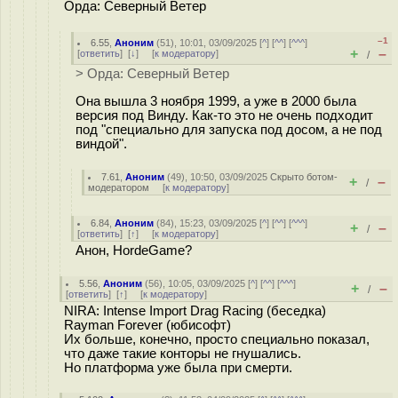
Орда: Северный Ветер
–1
6.55
,
Аноним
(
51
), 10:01, 03/09/2025 [
^
] [
^^
] [
^^^
]
+
–
[
ответить
]
[
↓
] [
к модератору
]
/
> Орда: Северный Ветер
Она вышла 3 ноября 1999, а уже в 2000 была
версия под Винду. Как-то это не очень подходит
под "специально для запуска под досом, а не под
виндой".
7.61
,
Аноним
(
49
), 10:50, 03/09/2025
Скрыто ботом-
+
–
/
модератором
[
к модератору
]
6.84
,
Аноним
(
84
), 15:23, 03/09/2025 [
^
] [
^^
] [
^^^
]
+
–
/
[
ответить
]
[
↑
] [
к модератору
]
Анон, HordeGame?
5.56
,
Аноним
(
56
), 10:05, 03/09/2025 [
^
] [
^^
] [
^^^
]
+
–
/
[
ответить
]
[
↑
] [
к модератору
]
NIRA: Intense Import Drag Racing (беседка)
Rayman Forever (юбисофт)
Их больше, конечно, просто специально показал,
что даже такие конторы не гнушались.
Но платформа уже была при смерти.