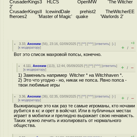
CrusaderKings3 HLCS OpenMW 'The Witcher
2'
CrusaderKingsII IcewindDale prehist2 TheWitcherEE
fheroes2 'Master of Magic' quake 'Warlords 2'
+3
3.33
,
Аноним
(
56
), 23:16, 02/09/2025 [
^
] [
^^
] [
^^^
] [
ответить
]
[
↓
]
+
–
[
к модератору
]
/
Вот это список махровой попсы, конечно.
4.111
,
Аноним
(
113
), 12:44, 05/09/2025 [
^
] [
^^
] [
^^^
] [
ответить
]
+
–
/
[
к модератору
]
1) Замениьть например Witcher * на Witchhaven *.
2) Это что угодно - но, никак не попса. Явно попса -
твои любимые игры
3.36
,
Аноним
(
36
), 02:35, 03/09/2025 [
^
] [
^^
] [
^^^
] [
ответить
]
[
↑
]
+
–
/
[
к модератору
]
Выжирающие это как раз те самые игроманы, кто ночами
рубится в кс и орет в войсчат. Или в публичных местах
играет в мобилки и прелюдно выражает свою ненависть.
Таких нужно лечить и изолировать от нормального
общества.
+1