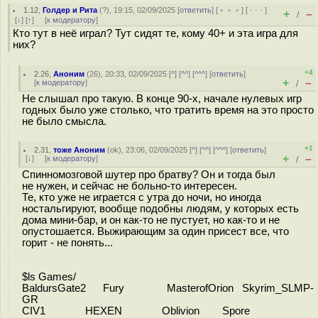
1.12
,
Голдер и Рита
(
?
), 19:15, 02/09/2025 [
ответить
] [
﹢﹢﹢
] [
· · ·
]
+
–
/
[
↓
] [
↑
] [
к модератору
]
Кто тут в неё играл? Тут сидят те, кому 40+ и эта игра для
них?
+4
2.26
,
Аноним
(
26
), 20:33, 02/09/2025 [
^
] [
^^
] [
^^^
] [
ответить
]
+
–
[
к модератору
]
/
Не слышал про такую. В конце 90-х, начале нулевых игр
годных было уже столько, что тратить время на это просто
не было смысла.
+1
2.31
,
тоже Аноним
(
ok
), 23:06, 02/09/2025 [
^
] [
^^
] [
^^^
] [
ответить
]
+
–
[
↓
] [
к модератору
]
/
Спинномозговой шутер про братву? Он и тогда был
не нужен, и сейчас не больно-то интересен.
Те, кто уже не играется с утра до ночи, но иногда
ностальгируют, вообще подобны людям, у которых есть
дома мини-бар, и он как-то не пустует, но как-то и не
опустошается. Выжирающим за один присест все, что
горит - не понять...
$ls Games/
BaldursGate2 Fury MasterofOrion Skyrim_SLMP-
GR
CIV1 HEXEN Oblivion Spore