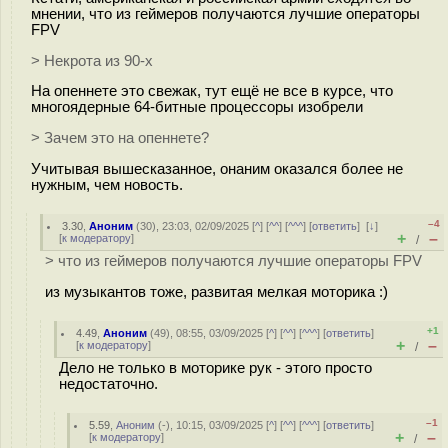
мнении, что из геймеров получаются лучшие операторы
FPV
> Некрота из 90-х
На опеннете это свежак, тут ещё не все в курсе, что
многоядерные 64-битные процессоры изобрели
> Зачем это на опеннете?
Учитывая вышесказанное, онаним оказался более не
нужным, чем новость.
–4
3.30
,
Аноним
(
30
), 23:03, 02/09/2025 [
^
] [
^^
] [
^^^
] [
ответить
]
[
↓
]
+
–
[
к модератору
]
/
> что из геймеров получаются лучшие операторы FPV
из музыкантов тоже, развитая мелкая моторика :)
+1
4.49
,
Аноним
(
49
), 08:55, 03/09/2025 [
^
] [
^^
] [
^^^
] [
ответить
]
+
–
[
к модератору
]
/
Дело не только в моторике рук - этого просто
недостаточно.
–1
5.59
,
Аноним
(
-
), 10:15, 03/09/2025 [
^
] [
^^
] [
^^^
] [
ответить
]
+
–
[
к модератору
]
/