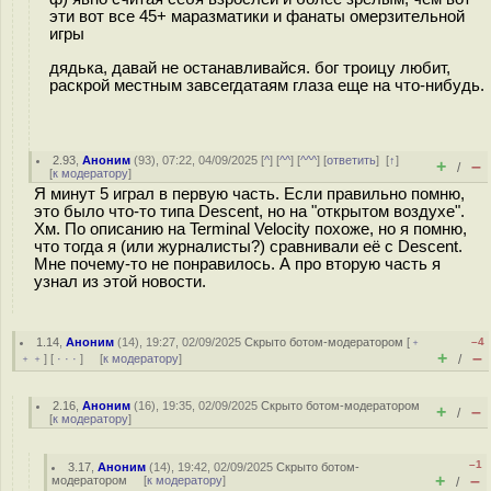
эти вот все 45+ маразматики и фанаты омерзительной
игры
дядька, давай не останавливайся. бог троицу любит,
раскрой местным завсегдатаям глаза еще на что-нибудь.
2.93
,
Аноним
(
93
), 07:22, 04/09/2025 [
^
] [
^^
] [
^^^
] [
ответить
]
[
↑
]
+
–
/
[
к модератору
]
Я минут 5 играл в первую часть. Если правильно помню,
это было что-то типа Descent, но на "открытом воздухе".
Хм. По описанию на Terminal Velocity похоже, но я помню,
что тогда я (или журналисты?) сравнивали её с Descent.
Мне почему-то не понравилось. А про вторую часть я
узнал из этой новости.
1.14
,
Аноним
(
14
), 19:27, 02/09/2025
Скрыто ботом-модератором
[
﹢
–4
+
–
﹢﹢
] [
· · ·
] [
к модератору
]
/
2.16
,
Аноним
(
16
), 19:35, 02/09/2025
Скрыто ботом-модератором
+
–
/
[
к модератору
]
–1
3.17
,
Аноним
(
14
), 19:42, 02/09/2025
Скрыто ботом-
+
–
модератором
[
к модератору
]
/