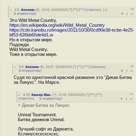
+2
2.6
,
Аноним
(
6
), 19:03, 02/09/2025 [
^
] [
^^
] [
^^^
] [
ответить
]
[
↓
]
+
–
[
к модератору
]
/
Это Wild Metal Country.
https://en.wikipedia.org/wiki/Wild_Metal_Country
https://cdn.kanobu.ru/images/2011/10/30/0cd90e38-ecbe-4e25-
bf53-626bb65de4d1.w
Но в открытом мире.
Подожди.
Wild Metal Country.
Тоже в открытом мире.
–1
3.8
,
Аноним
(
8
), 19:07, 02/09/2025 [
^
] [
^^
] [
^^^
] [
ответить
]
+
–
[
к модератору
]
/
Судя по однотонной красной размазне это "Дикая Битва
за Линукс". На Марсе.
+1
4.75
,
Хаккер Ман.
(
?
), 13:45, 03/09/2025 [
^
] [
^^
] [
^^^
]
+
–
[
ответить
]
[
к модератору
]
/
> Дикая Битва за Линукс
Unreal Tournament.
Битва движков Unreal.
Лучший софт из Даркнета.
Кслинускскскскскс.