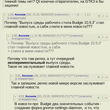
темной темы нет? Qt конечно отвратителен, на GTK3 я бы
заценил
1.29
,
Аноним
(
29
), 21:35, 09/09/2025 [
ответить
] [
﹢﹢﹢
] [
· · ·
]
[
↓
]
+
–
/
[
к модератору
]
Почему "Выпуск среды рабочего стола Budgie 10.9.3" стал
главной новостью, а сабж слили в мини новости???
2.30
,
Аноним
(
-
), 21:38, 09/09/2025 [
^
] [
^^
] [
^^^
] [
ответить
]
+
–
/
[
к модератору
]
> Почему "Выпуск среды рабочего стола Budgie 10.9.3"
стал главной новостью, а сабж
> слили в мини новости???
Потому что там релиз, а тут очередной
экспериментальный
выпуск среды.
Такое не заслуживает главной новости.
3.31
,
Аноним
(
29
), 21:51, 09/09/2025 [
^
] [
^^
] [
^^^
] [
ответить
]
+
–
/
[
к модератору
]
Так и запишем, релиз новой микро версии заслуживает
главной новости.
4.32
,
Аноним
(
32
), 22:25, 09/09/2025 [
^
] [
^^
] [
^^^
] [
ответить
]
+
–
/
[
к модератору
]
В новости про Budgie два значительных события -
создание форка gnome-settings-daemon, и то, что