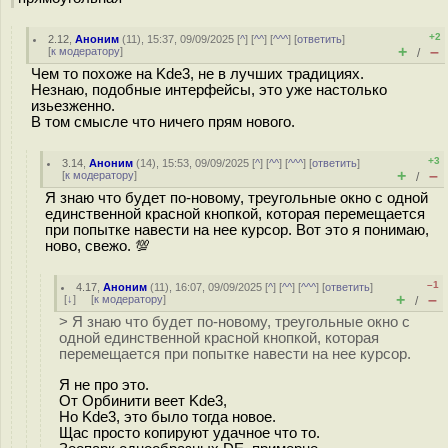
+2
2.12
,
Аноним
(
11
), 15:37, 09/09/2025 [
^
] [
^^
] [
^^^
] [
ответить
]
+
–
[
к модератору
]
/
Чем то похоже на Kde3, не в лучших традициях.
Незнаю, подобные интерфейсы, это уже настолько
изьезженно.
В том смысле что ничего прям нового.
+3
3.14
,
Аноним
(
14
), 15:53, 09/09/2025 [
^
] [
^^
] [
^^^
] [
ответить
]
+
–
[
к модератору
]
/
Я знаю что будет по-новому, треугольные окно с одной
единственной красной кнопкой, которая перемещается
при попытке навести на нее курсор. Вот это я понимаю,
ново, свежо. 💯
–1
4.17
,
Аноним
(
11
), 16:07, 09/09/2025 [
^
] [
^^
] [
^^^
] [
ответить
]
+
–
[
↓
] [
к модератору
]
/
> Я знаю что будет по-новому, треугольные окно с
одной единственной красной кнопкой, которая
перемещается при попытке навести на нее курсор.
Я не про это.
От Орбинити веет Kde3,
Но Kde3, это было тогда новое.
Щас просто копируют удачное что то.