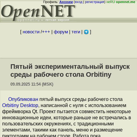
Профиль:
Аноним
(
вход
|
регистрация
)
неRU
opennet.me
[
новости
/
+++
|
форум
|
теги
|
]
Пятый экспериментальный выпуск
среды рабочего стола Orbitiny
09.09.2025 11:54 (MSK)
Опубликован
пятый выпуск среды рабочего стола
Orbitiny Desktop
, написанной с нуля с использованием
фреймворка Qt. Проект пытается совместить некоторые
инновационные идеи, которые раньше не встречались в
пользовательских окружениях, с традиционными
элементами, такими как панель, меню и размещение
пиктограмм на рабочем столе. Работа пока