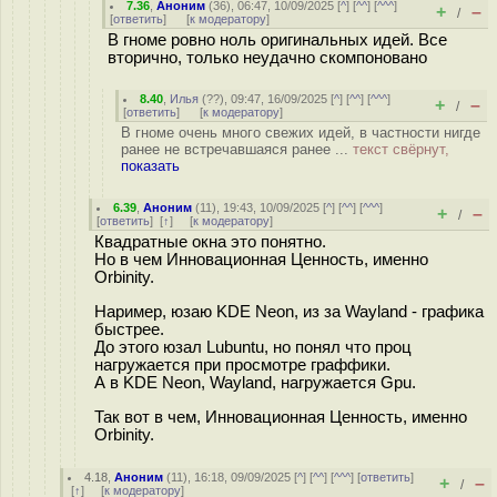
7.36
,
Аноним
(
36
), 06:47, 10/09/2025 [
^
] [
^^
] [
^^^
]
+
–
/
[
ответить
]
[
к модератору
]
В гноме ровно ноль оригинальных идей. Все
вторично, только неудачно скомпоновано
8.40
,
Илья
(
??
), 09:47, 16/09/2025 [
^
] [
^^
] [
^^^
]
+
–
/
[
ответить
]
[
к модератору
]
В гноме очень много свежих идей, в частности нигде
ранее не встречавшаяся ранее ...
текст свёрнут,
показать
6.39
,
Аноним
(
11
), 19:43, 10/09/2025 [
^
] [
^^
] [
^^^
]
+
–
/
[
ответить
]
[
↑
] [
к модератору
]
Квадратные окна это понятно.
Но в чем Инновационная Ценность, именно
Orbinity.
Наример, юзаю KDE Neon, из за Wayland - графика
быстрее.
До этого юзал Lubuntu, но понял что проц
нагружается при просмотре граффики.
А в KDE Neon, Wayland, нагружается Gpu.
Так вот в чем, Инновационная Ценность, именно
Orbinity.
4.18
,
Аноним
(
11
), 16:18, 09/09/2025 [
^
] [
^^
] [
^^^
] [
ответить
]
+
–
/
[
↑
] [
к модератору
]