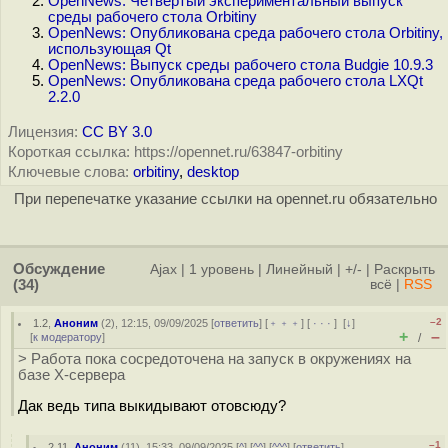
OpenNews: Четвёртый экспериментальный выпуск
среды рабочего стола Orbitiny
OpenNews: Опубликована среда рабочего стола Orbitiny,
использующая Qt
OpenNews: Выпуск среды рабочего стола Budgie 10.9.3
OpenNews: Опубликована среда рабочего стола LXQt
2.2.0
Лицензия:
CC BY 3.0
Короткая ссылка: https://opennet.ru/63847-orbitiny
Ключевые слова:
orbitiny
,
desktop
При перепечатке указание ссылки на opennet.ru обязательно
Обсуждение
Ajax
|
1 уровень
|
Линейный
|
+/-
|
Раскрыть
(34)
всё
|
RSS
–2
1.2
,
Аноним
(
2
), 12:15, 09/09/2025 [
ответить
] [
﹢﹢﹢
] [
· · ·
]
[
↓
]
+
–
[
к модератору
]
/
> Работа пока сосредоточена на запуск в окружениях на
базе X-сервера
Дак ведь типа выкидывают отовсюду?
–1
2.11
,
Аноним
(
11
), 15:33, 09/09/2025 [
^
] [
^^
] [
^^^
] [
ответить
]