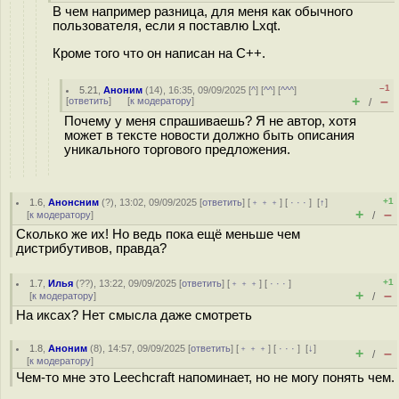
В чем например разница, для меня как обычного
пользователя, если я поставлю Lxqt.
Кроме того что он написан на C++.
–1
5.21
,
Аноним
(
14
), 16:35, 09/09/2025 [
^
] [
^^
] [
^^^
]
+
–
[
ответить
]
[
к модератору
]
/
Почему у меня спрашиваешь? Я не автор, хотя
может в тексте новости должно быть описания
уникального торгового предложения.
+1
1.6
,
Анонсним
(
?
), 13:02, 09/09/2025 [
ответить
] [
﹢﹢﹢
] [
· · ·
]
[
↑
]
+
–
[
к модератору
]
/
Сколько же их! Но ведь пока ещё меньше чем
дистрибутивов, правда?
+1
1.7
,
Илья
(
??
), 13:22, 09/09/2025 [
ответить
] [
﹢﹢﹢
] [
· · ·
]
+
–
[
к модератору
]
/
На иксах? Нет смысла даже смотреть
1.8
,
Аноним
(
8
), 14:57, 09/09/2025 [
ответить
] [
﹢﹢﹢
] [
· · ·
]
[
↓
]
+
–
/
[
к модератору
]
Чем-то мне это Leechcraft напоминает, но не могу понять чем.