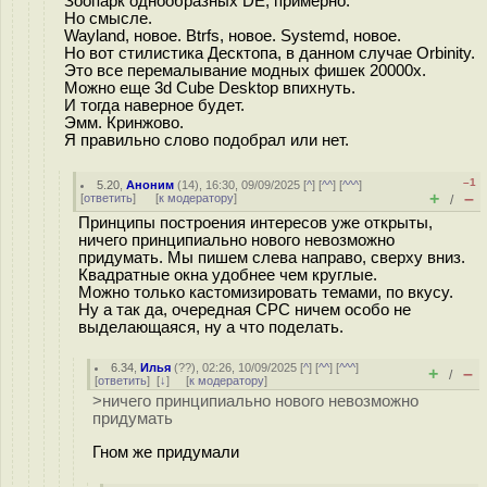
Зоопарк однообразных DE, примерно.
Но смысле.
Wayland, новое. Btrfs, новое. Systemd, новое.
Но вот стилистика Десктопа, в данном случае Orbinity.
Это все перемалывание модных фишек 20000х.
Можно еще 3d Cube Desktop впихнуть.
И тогда наверное будет.
Эмм. Кринжово.
Я правильно слово подобрал или нет.
–1
5.20
,
Аноним
(
14
), 16:30, 09/09/2025 [
^
] [
^^
] [
^^^
]
+
–
[
ответить
]
[
к модератору
]
/
Принципы построения интересов уже открыты,
ничего принципиально нового невозможно
придумать. Мы пишем слева направо, сверху вниз.
Квадратные окна удобнее чем круглые.
Можно только кастомизировать темами, по вкусу.
Ну а так да, очередная СРС ничем особо не
выделающаяся, ну а что поделать.
6.34
,
Илья
(
??
), 02:26, 10/09/2025 [
^
] [
^^
] [
^^^
]
+
–
/
[
ответить
]
[
↓
] [
к модератору
]
>ничего принципиально нового невозможно
придумать
Гном же придумали