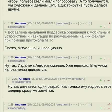
чтобы пользователи могли попробовать. А то получается,
мы художники, делаем СРС а дистрибутив пусть делают
другие.
–2
1.22
,
Аноним
(
22
), 17:00, 09/09/2025 [
ответить
] [
﹢﹢﹢
] [
· · ·
]
[
↑
]
+
–
[
к модератору
]
/
> Добавлена начальная поддержка обращения к мобильным
устройствам и навигации по размещённым на них файлам
при помощи протокола MTP.
Свежо, актуально, инновационно.
1.26
,
Аноним
(
26
), 18:54, 09/09/2025 [
ответить
] [
﹢﹢﹢
] [
· · ·
]
[
↓
]
+
–
/
[
к модератору
]
Ну так. Издалека Aero напоминает. Уже неплохо. В нужном
направлении двигаются.
2.27
,
Аноним
(
9
), 19:56, 09/09/2025 [
^
] [
^^
] [
^^^
] [
ответить
]
+
–
/
[
к модератору
]
Ну так двигается один разраб, как только ему надоест, этот
шедевр сразу же загнётся.
–3
1.28
,
Аноним
(
28
), 20:31, 09/09/2025 [
ответить
] [
﹢﹢﹢
] [
· · ·
]
[
↑
]
+
–
[
к модератору
]
/