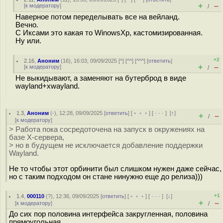
+
–
[
к модератору
]
/
Наверное потом переделывать все на вейланд.
Вечно.
С Иксами это какая то WinowsXp, кастомизированная.
Ну или.
+2
2.16
,
Аноним
(
16
), 16:03, 09/09/2025 [
^
] [
^^
] [
^^^
] [
ответить
]
+
–
[
к модератору
]
/
Не выкидывают, а заменяют на бутерброд в виде
wayland+xwayland.
1.3
,
Аноним
(
-
), 12:28, 09/09/2025 [
ответить
] [
﹢﹢﹢
] [
· · ·
]
[
↑
]
+
–
/
[
к модератору
]
> Работа пока сосредоточена на запуск в окружениях на
базе X-сервера,
> но в будущем не исключается добавление поддержки
Wayland.
Не то чтобы этот орбинити был слишком нужен даже сейчас,
но с таким подходом он стане нинужно еще до релиза)))
+1
1.4
,
000110
(
?
), 12:36, 09/09/2025 [
ответить
] [
﹢﹢﹢
] [
· · ·
]
[
↓
]
+
–
[
к модератору
]
/
До сих пор половина интерфейса закругленная, половина
прямоугольная