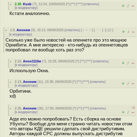
2.38
,
Kusb
(
?
), 12:24, 10/09/2025 [
^
] [
^^
] [
^^^
] [
ответить
]
+
–
/
[
к модератору
]
Кстати аналогично.
1.9
,
Аноним
(
9
), 15:13, 09/09/2025 [
ответить
] [
﹢﹢﹢
] [
· · ·
]
[
↓
] [
↑
]
+
–
/
[
к модератору
]
Сколько уже было новостей на опеннете про это мощное
Орнибити. А мне интересно - кто-нибудь из опеннетовцев
попробовал ли вообще хоть раз это?
2.10
,
Анон1110м
(
?
), 15:28, 09/09/2025 [
^
] [
^^
] [
^^^
] [
ответить
]
+
–
/
[
к модератору
]
Испоользую Окна.
2.13
,
Аноним
(
11
), 15:38, 09/09/2025 [
^
] [
^^
] [
^^^
] [
ответить
]
+
–
/
[
к модератору
]
Орбитини.
xd)
–1
2.25
,
Аноним
(
36
), 17:59, 09/09/2025 [
^
] [
^^
] [
^^^
] [
ответить
]
+
–
[
к модератору
]
/
Агде его можно попробовать? Есть сборка на основе
Убунты? Вообще для меня странно читать новостии отом
что авторы КДЕ решили сделать свой дистрибутивим.
Авторы каждой СРС должны выпускать дистрибутив