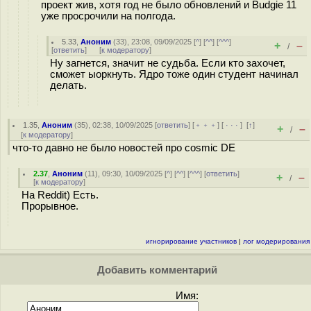
проект жив, хотя год не было обновлений и Budgie 11
уже просрочили на полгода.
5.33
,
Аноним
(
33
), 23:08, 09/09/2025 [
^
] [
^^
] [
^^^
]
+
–
/
[
ответить
]
[
к модератору
]
Ну загнется, значит не судьба. Если кто захочет,
сможет ыоркнуть. Ядро тоже один студент начинал
делать.
1.35
,
Аноним
(
35
), 02:38, 10/09/2025 [
ответить
] [
﹢﹢﹢
] [
· · ·
]
[
↑
]
+
–
/
[
к модератору
]
что-то давно не было новостей про cosmic DE
2.37
,
Аноним
(
11
), 09:30, 10/09/2025 [
^
] [
^^
] [
^^^
] [
ответить
]
+
–
/
[
к модератору
]
На Reddit) Есть.
Прорывное.
игнорирование участников
|
лог модерирования
Добавить комментарий
Имя: