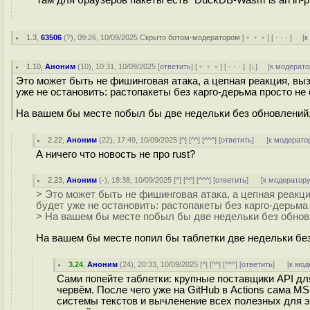
Там для браузеров пакеты есть "DuckDB-Wasm is an in-proc
1.3
,
63506
(
?
), 09:26, 10/09/2025
Скрыто ботом-модератором
[
﹢﹢﹢
] [
· · ·
] [
к
1.10
,
Аноним
(
10
), 10:31, 10/09/2025 [
ответить
] [
﹢﹢﹢
] [
· · ·
]
[
↓
] [
к модерато
Это может быть не фишинговая атака, а цепная реакция, вы
уже не остановить: растопакеты без карго-дерьма просто не
На вашем бы месте побыл бы две недельки без обновлений,
2.22
,
Аноним
(
22
), 17:49, 10/09/2025 [
^
] [
^^
] [
^^^
] [
ответить
]
[
к модерато
А ничего что новость не про rust?
2.23
,
Аноним
(
-
), 18:38, 10/09/2025 [
^
] [
^^
] [
^^^
] [
ответить
]
[
к модератор
> Это может быть не фишинговая атака, а цепная реакц
будет уже не остановить: растопакеты без карго-дерьма
> На вашем бы месте побыл бы две недельки без обновл
На вашем бы месте попил бы таблетки две недельки бе
3.24
,
Аноним
(
24
), 20:33, 10/09/2025 [
^
] [
^^
] [
^^^
] [
ответить
]
[
к мод
Сами попейте таблетки: крупные поставщики API д
червём. После чего уже на GitHub в Actions сама M
системы текстов и вычленение всех полезных для э