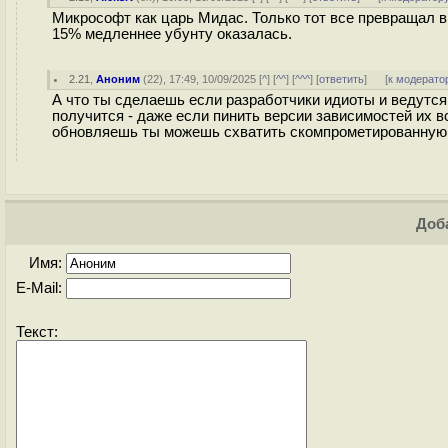
Микрософт как царь Мидас. Только тот все превращал в 
15% медленнее убунту оказалась.
2.21
,
Аноним
(
22
), 17:49, 10/09/2025 [
^
] [
^^
] [
^^^
] [
ответить
]
[
к модерато
А что ты сделаешь если разработчики идиоты и ведутся
получится - даже если пинить версии зависимостей их вс
обновляешь ты можешь схватить скомпрометированную
Доба
Имя:
E-Mail:
Текст: