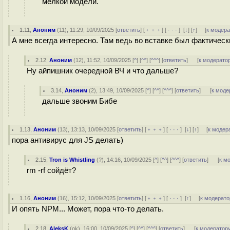
мелкой модели.
1.11
,
Аноним
(
11
), 11:29, 10/09/2025 [
ответить
] [
﹢﹢﹢
] [
· · ·
]
[
↓
] [
↑
] [
к модер
А мне всегда интересно. Там ведь во вставке был фактическ
2.12
,
Аноним
(
12
), 11:52, 10/09/2025 [
^
] [
^^
] [
^^^
] [
ответить
]
[
к модерато
Ну айпишник очередной ВЧ и что дальше?
3.14
,
Аноним
(
2
), 13:49, 10/09/2025 [
^
] [
^^
] [
^^^
] [
ответить
]
[
к моде
дальше звоним Бибе
1.13
,
Аноним
(
13
), 13:13, 10/09/2025 [
ответить
] [
﹢﹢﹢
] [
· · ·
]
[
↓
] [
↑
] [
к модер
пора антивирус для JS делать)
2.15
,
Tron is Whistling
(
?
), 14:16, 10/09/2025 [
^
] [
^^
] [
^^^
] [
ответить
]
[
к м
rm -rf сойдёт?
1.16
,
Аноним
(
16
), 15:12, 10/09/2025 [
ответить
] [
﹢﹢﹢
] [
· · ·
]
[
↑
] [
к модерато
И опять NPM... Может, пора что-то делать.
2.18
,
AleksK
(
ok
), 16:00, 10/09/2025 [
^
] [
^^
] [
^^^
] [
ответить
]
[
к модератор