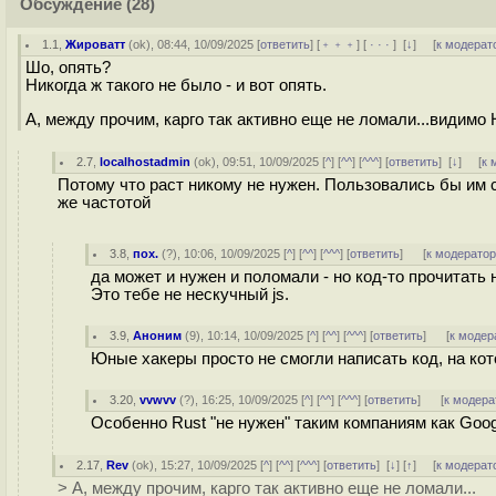
Обсуждение
(28)
1.1
,
Жироватт
(
ok
), 08:44, 10/09/2025 [
ответить
] [
﹢﹢﹢
] [
· · ·
]
[
↓
] [
к модерат
Шо, опять?
Никогда ж такого не было - и вот опять.
А, между прочим, карго так активно еще не ломали...видим
2.7
,
localhostadmin
(
ok
), 09:51, 10/09/2025 [
^
] [
^^
] [
^^^
] [
ответить
]
[
↓
] [
к 
Потому что раст никому не нужен. Пользовались бы им с
же частотой
3.8
,
пох.
(
?
), 10:06, 10/09/2025 [
^
] [
^^
] [
^^^
] [
ответить
]
[
к модерато
да может и нужен и поломали - но код-то прочитать
Это тебе не нескучный js.
3.9
,
Аноним
(
9
), 10:14, 10/09/2025 [
^
] [
^^
] [
^^^
] [
ответить
]
[
к модер
Юные хакеры просто не смогли написать код, на ко
3.20
,
vvwvv
(
?
), 16:25, 10/09/2025 [
^
] [
^^
] [
^^^
] [
ответить
]
[
к модера
Особенно Rust "не нужен" таким компаниям как Google
2.17
,
Rev
(
ok
), 15:27, 10/09/2025 [
^
] [
^^
] [
^^^
] [
ответить
]
[
↓
] [
↑
] [
к модерат
> А, между прочим, карго так активно еще не ломали...