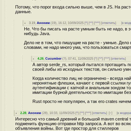
Потому, что порог входа сильно выше, чем в JS. На ра
данные.
3.19
,
Аноним
(
19
), 16:12, 10/09/2025 [
^
] [
^^
] [
^^^
] [
ответить
]
[
к мод
Не. Что бы писать на расте умным быть не надо, в 
нибудь Java.
Дело не в том, что пишущие на расте - умные. Дело
словами, не надо много ума, что пользоваться смар
4.26
,
Cucumber
(
?
), 07:41, 11/09/2025 [
^
] [
^^
] [
^^^
] [
ответить
]
А автор serde_rs, который пытался протащить 
своей либы из исходных текстов, он сильно ум
Когда количество лиц не ограничено - всегда на
неронятные флешки, качают с первой ссылки гуг
аутентификации с капчой и анальным зондом то
имитации бурной деятельности по имитации без
Rust просто не популярен, а так его crates ниче
2.28
,
Аноним
(
28
), 10:33, 11/09/2025 [
^
] [
^^
] [
^^^
] [
ответить
]
[
↑
] [
к модер
Интересно что самый древний и большой maven central т
подменить функцию отправки http запроса. А вот во всяк
объявления войны. Вот где простор для стиллеров