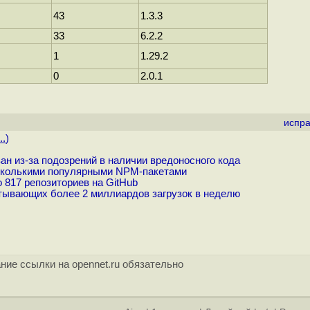
43
1.3.3
33
6.2.2
1
1.29.2
0
2.0.1
испра
..
)
н из-за подозрений в наличии вредоносного кода
есколькими популярными NPM-пакетами
 817 репозиториев на GitHub
ывающих более 2 миллиардов загрузок в неделю
ние ссылки на opennet.ru обязательно