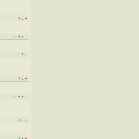
+
–
/
+
–
/
+1
+
–
/
+
–
/
+
–
/
+1
+
–
/
+
–
/