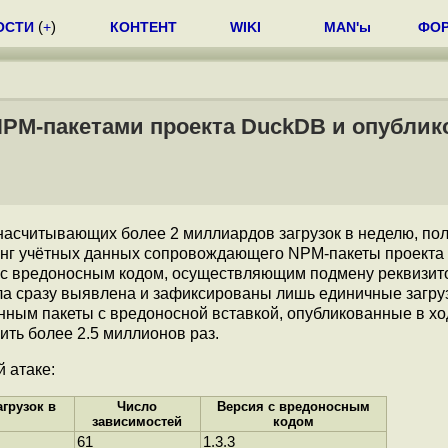
ОСТИ
(
+
)
КОНТЕНТ
WIKI
MAN'ы
ФО
NPM-пакетами проекта DuckDB и опублик
насчитывающих более 2 миллиардов загрузок в неделю, по
инг учётных данных сопровождающего NPM-пакеты проекта
с вредоносным кодом, осуществляющим подмену реквизит
ла сразу выявлена и зафиксированы лишь единичные загру
нным пакеты с вредоносной вставкой, опубликованные в хо
ить более 2.5 миллионов раз.
 атаке:
грузок в
Число
Версия с вредоносным
зависимостей
кодом
61
1.3.3