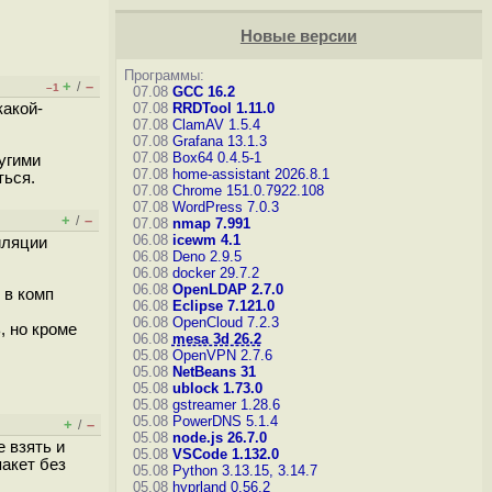
Новые версии
Программы:
+
–
/
–1
07.08
GCC 16.2
какой-
07.08
RRDTool 1.11.0
07.08
ClamAV 1.5.4
07.08
Grafana 13.1.3
07.08
Box64 0.4.5-1
ругими
07.08
home-assistant 2026.8.1
ться.
07.08
Chrome 151.0.7922.108
07.08
WordPress 7.0.3
+
–
/
07.08
nmap 7.991
06.08
icewm 4.1
иляции
06.08
Deno 2.9.5
06.08
docker 29.7.2
06.08
OpenLDAP 2.7.0
 в комп
06.08
Eclipse 7.121.0
06.08
OpenCloud 7.2.3
, но кроме
06.08
mesa 3d 26.2
05.08
OpenVPN 2.7.6
05.08
NetBeans 31
05.08
ublock 1.73.0
05.08
gstreamer 1.28.6
05.08
PowerDNS 5.1.4
+
–
/
05.08
node.js 26.7.0
 взять и
05.08
VSCode 1.132.0
пакет без
05.08
Python 3.13.15, 3.14.7
05.08
hyprland 0.56.2