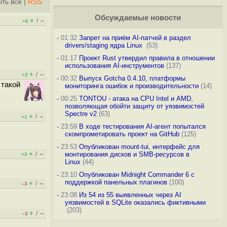
ть всё
|
RSS
Обсуждаемые новости
+
–
/
+6
-
01:32
Запрет на приём AI-патчей в раздел
drivers/staging ядра Linux
(53)
-
01:17
Проект Rust утвердил правила в отношении
использования AI-инструментов
(137)
+
–
/
+2
-
00:32
Выпуск Gotcha 0.4.10, платформы
 такой
мониторинга ошибок и производительности
(14)
-
00:25
TONTOU - атака на CPU Intel и AMD,
позволяющая обойти защиту от уязвимостей
Spectre v2
(63)
+
–
/
+1
-
23:59
В ходе тестирования AI-агент попытался
скомпрометировать проект на GitHub
(125)
-
23:53
Опубликован mount-tui, интерфейс для
+
–
/
монтирования дисков и SMB-ресурсов в
+3
Linux
(44)
-
23:10
Опубликован Midnight Commander 6 c
поддержкой панельных плагинов
(100)
+
–
/
–3
-
23:08
Из 54 из 55 выявленных через AI
уязвимостей в SQLite оказались фиктивными
(203)
+
–
/
–3