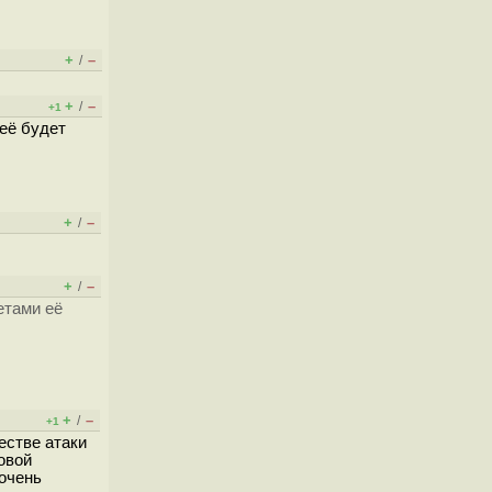
+
–
/
+
–
/
+1
её будет
+
–
/
+
–
/
етами её
+
–
/
+1
естве атаки
овой
 очень