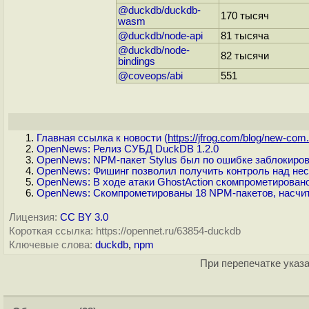
@duckdb/duckdb-
170 тысяч
wasm
@duckdb/node-api
81 тысяча
@duckdb/node-
82 тысячи
bindings
@coveops/abi
551
Главная ссылка к новости (
https://jfrog.com/blog/new-com.
OpenNews: Релиз СУБД DuckDB 1.2.0
OpenNews: NPM-пакет Stylus был по ошибке заблокирова
OpenNews: Фишинг позволил получить контроль над н
OpenNews: В ходе атаки GhostAction скомпрометировано
OpenNews: Скомпрометированы 18 NPM-пакетов, насчит
Лицензия:
CC BY 3.0
Короткая ссылка: https://opennet.ru/63854-duckdb
Ключевые слова:
duckdb
,
npm
При перепечатке указа