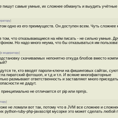
сте пишут самые умные, их сложнее обмануть и выудить учётные
ератору
]
этом одно из его преимуществ. Он доступен всем. Чуть сложнее 
 в том, что отказывающиеся на нём писать - не сильно умные. Д
тфоном. Но надо много неума, что бы отказываться им пользова
[
к модератору
]
подстановку скачиваемых непонятно откуда блобов вместо комп
ный?
йдутся те, кто вводят пароли-ключи на фишинговых сайтах, суют
ла пиратский фотошоп, и т.д и т.п. И всякие многофакторные
лько размывают ответственность и заставляют много приседать
опасности не дадут.
м принципиально не отличается от pip или npmjs.
атору
]
оже не ломали вот так, потому что в JVM все сложнее и сложнее
их python-ruby-php-javascript мусорке это может сделать любой 