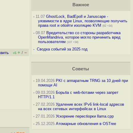
Важное
-
11.07
GhostLock, BadEpoll и Januscape -
уязвимости в ядре Linux, позволяющие получить
права root и обойти изоляцию KVM
(82 +34)
-
08.07
Вредительство со стороны разработчика
OpenMandriva, которое могло причинить вред
пользователям
(107 +34)
-
Сводка событий за 2025 год
+
–
вить
/
+5
Советы
-
19.04.2026
PKI с аппаратным TRNG за 10 дней при
помощи AI
-
09.03.2026
Борьба с web-ботами через запрет
HTTP/1.1
-
27.02.2026
Удаление всех IPv6 link-local адресов
на всех сетевых интерфейсах в Linux
-
27.01.2026
Ускорение пересборки llama.cpp
-
25.12.2025
Атомарные обновления в OSTree