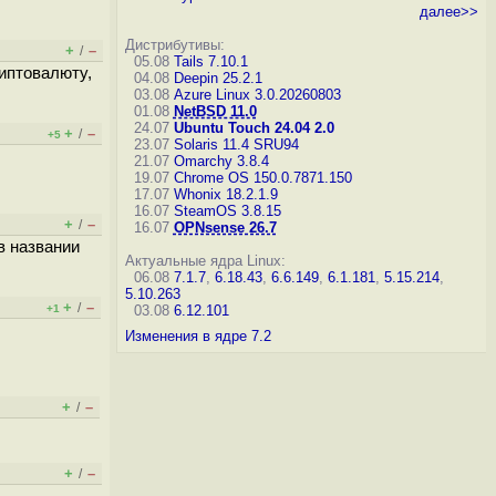
далее>>
Дистрибутивы:
+
–
/
05.08
Tails 7.10.1
риптовалюту,
04.08
Deepin 25.2.1
03.08
Azure Linux 3.0.20260803
01.08
NetBSD 11.0
24.07
Ubuntu Touch 24.04 2.0
+
–
/
+5
23.07
Solaris 11.4 SRU94
21.07
Omarchy 3.8.4
19.07
Chrome OS 150.0.7871.150
17.07
Whonix 18.2.1.9
16.07
SteamOS 3.8.15
+
–
/
16.07
OPNsense 26.7
в названии
Актуальные ядра Linux:
06.08
7.1.7
,
6.18.43
,
6.6.149
,
6.1.181
,
5.15.214
,
5.10.263
+
–
/
+1
03.08
6.12.101
Изменения в ядре 7.2
+
–
/
+
–
/