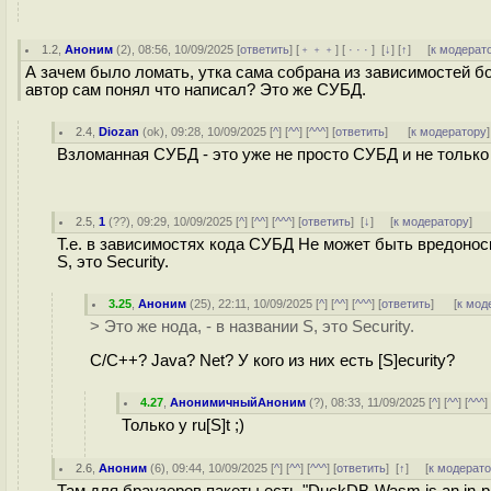
1.2
,
Аноним
(
2
), 08:56, 10/09/2025 [
ответить
] [
﹢﹢﹢
] [
· · ·
]
[
↓
] [
↑
] [
к модерат
А зачем было ломать, утка сама собрана из зависимостей б
автор сам понял что написал? Это же СУБД.
2.4
,
Diozan
(
ok
), 09:28, 10/09/2025 [
^
] [
^^
] [
^^^
] [
ответить
]
[
к модератору
]
Взломанная СУБД - это уже не просто СУБД и не только 
2.5
,
1
(
??
), 09:29, 10/09/2025 [
^
] [
^^
] [
^^^
] [
ответить
]
[
↓
] [
к модератору
]
Т.е. в зависимостях кода СУБД Не может быть вредонос
S, это Security.
3.25
,
Аноним
(
25
), 22:11, 10/09/2025 [
^
] [
^^
] [
^^^
] [
ответить
]
[
к мод
> Это же нода, - в названии S, это Security.
C/C++? Java? Net? У кого из них есть [S]ecurity?
4.27
,
АнонимичныйАноним
(
?
), 08:33, 11/09/2025 [
^
] [
^^
] [
^^^
]
Только у ru[S]t ;)
2.6
,
Аноним
(
6
), 09:44, 10/09/2025 [
^
] [
^^
] [
^^^
] [
ответить
]
[
↑
] [
к модерат