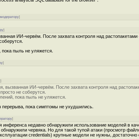
ess analytical SQL database for the browser".
 модератору
]
ру
]
званная ИИ-червём. После захвата контроля над растопакетами 
 соберутся.
 пока пыль не уляжется.
ру
]
у
]
ия, вызванная ИИ-червём. После захвата контроля над растопак
 просто не соберутся.
ений, пока пыль не уляжется.
з перерыва, пока симптомы не ухудшились.
ератору
]
ля инференса недавно обнаружили использование моделей в кач
S обнаружили червяка. Но для такой тупой атаки (просмотр файл
ксплуатации credentials) крупные модели не нужны, достаточно