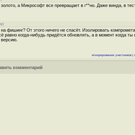
золото, а Микрософт все превращает в г**но. Даже винда, в тес
ру
]
 на фишинг? От этого ничего не спасёт. Изолировать компромет
ё равно когда-нибудь придётся обновлять, а в момент когда ты 
 версию.
игнорирование участников
|
вить комментарий