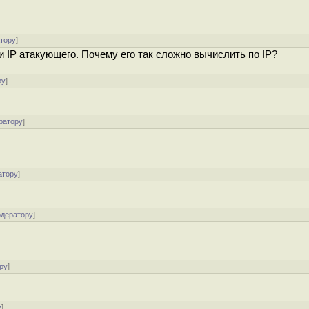
атору
]
и IP атакующего. Почему его так сложно вычислить по IP?
ру
]
ратору
]
атору
]
одератору
]
ру
]
у
]