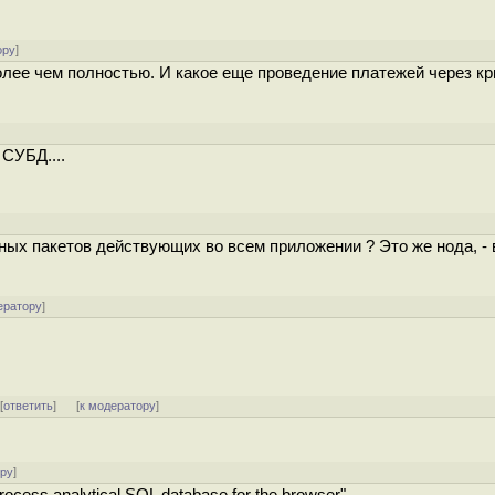
ору
]
олее чем полностью. И какое еще проведение платежей через к
СУБД....
ных пакетов действующих во всем приложении ? Это же нода, - 
ератору
]
 [
ответить
]
[
к модератору
]
ору
]