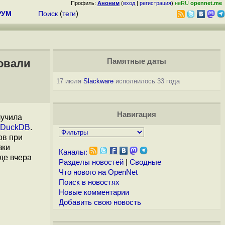
Профиль:
Аноним
(
вход
|
регистрация
)
неRU
opennet.me
РУМ
Поиск
(
теги
)
овали
Памятные даты
17 июля
Slackware
исполнилось 33 года
Навигация
лучила
DuckDB
.
ов при
зки
Каналы:
де вчера
Разделы новостей
|
Сводные
Что нового на OpenNet
Поиск в новостях
Новые комментарии
Добавить свою новость