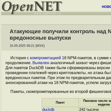
НОВ
Атакующие получили контроль над 
вредоносные выпуски
10.09.2025 08:21 (MSK)
История с
компрометацией
18 NPM-пакетов, в сумме 
продолжение.
Выявлен
аналогичный захват через фиш
Для пакетов DuckDB также были сформированы версии 
проведении платежей через криптовалюты, но атака бы
вредоносных пакетов. При этом по предварительным да
анонсированной атаки на 18 NPM-пакетов, успели загруз
Пакеты, скомпрометированные во второй фишинговой
Пиковое число за
Пакет
неделю
duckdb
242 тысячи