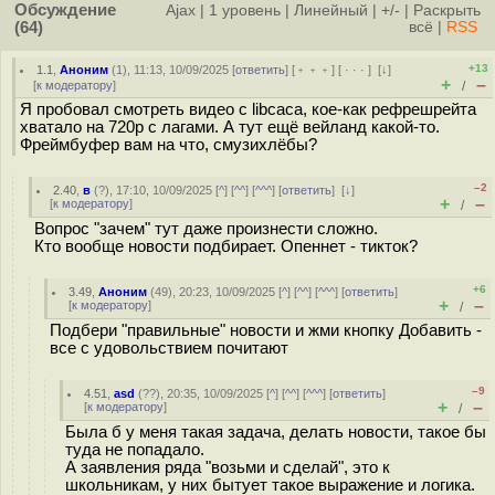
Обсуждение
Ajax
|
1 уровень
|
Линейный
|
+/-
|
Раскрыть
(64)
всё
|
RSS
+13
1.1
,
Аноним
(
1
), 11:13, 10/09/2025 [
ответить
] [
﹢﹢﹢
] [
· · ·
]
[
↓
]
+
–
[
к модератору
]
/
Я пробовал смотреть видео с libcaca, кое-как рефрешрейта
хватало на 720p с лагами. А тут ещё вейланд какой-то.
Фреймбуфер вам на что, смузихлёбы?
–2
2.40
,
в
(
?
), 17:10, 10/09/2025 [
^
] [
^^
] [
^^^
] [
ответить
]
[
↓
]
+
–
[
к модератору
]
/
Вопрос "зачем" тут даже произнести сложно.
Кто вообще новости подбирает. Опеннет - тикток?
+6
3.49
,
Аноним
(
49
), 20:23, 10/09/2025 [
^
] [
^^
] [
^^^
] [
ответить
]
+
–
[
к модератору
]
/
Подбери "правильные" новости и жми кнопку Добавить -
все с удовольствием почитают
–9
4.51
,
asd
(
??
), 20:35, 10/09/2025 [
^
] [
^^
] [
^^^
] [
ответить
]
+
–
[
к модератору
]
/
Была б у меня такая задача, делать новости, такое бы
туда не попадало.
А заявления ряда "возьми и сделай", это к
школьникам, у них бытует такое выражение и логика.