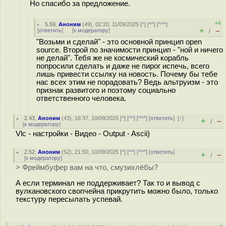
Но спасибо за предложение.
+4
5.59
,
Аноним
(
49
), 02:20, 11/09/2025 [
^
] [
^^
] [
^^^
]
+
–
[
ответить
]
[
к модератору
]
/
"Возьми и сделай" - это основной принцип open
source. Второй по значимости принцип - "ной и ничего
не делай". Тебя же не космический корабль
попросили сделать и даже не пирог испечь, всего
лишь привести ссылку на новость. Почему бы тебе
нас всех этим не порадовать? Ведь альтруизм - это
признак развитого и поэтому социально
ответственного человека.
2.43
,
Аноним
(
43
), 18:37, 10/09/2025 [
^
] [
^^
] [
^^^
] [
ответить
]
[
↑
]
+
–
/
[
к модератору
]
Vlc - настройки - Видео - Output - Ascii)
2.52
,
Аноним
(
52
), 21:50, 10/09/2025 [
^
] [
^^
] [
^^^
] [
ответить
]
+
–
/
[
к модератору
]
> Фреймбуфер вам на что, смузихлёбы?
А если терминал не поддерживает? Так то и вывод с
вулкановского свопчейна прикрутить можно было, только
текстуру пересылать успевай.