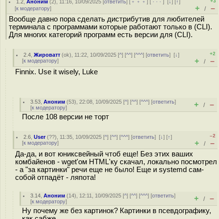
+3
1.2
,
Аноним
(
2
), 11:16, 10/09/2025 [
ответить
] [
﹢﹢﹢
] [
· · ·
]
[
↓
] [
↑
]
+
–
[
к модератору
]
/
Вообще давно пора сделать дистрибутив для любителей
терминала с программами которые работают только в (CLI).
Для многих категорий программ есть версии для (CLI).
+2
2.4
,
Жироватт
(
ok
), 11:22, 10/09/2025 [
^
] [
^^
] [
^^^
] [
ответить
]
[
↓
]
+
–
[
к модератору
]
/
Finnix. Use it wisely, Luke
3.53
,
Аноним
(
53
), 22:08, 10/09/2025 [
^
] [
^^
] [
^^^
] [
ответить
]
+
–
/
[
к модератору
]
После 108 версии не торт
–2
2.6
,
User
(
??
), 11:35, 10/09/2025 [
^
] [
^^
] [
^^^
] [
ответить
]
[
↓
] [
↑
]
+
–
[
к модератору
]
/
Да-да, и вот юниксвейный чтоб еще! Без этих ваших
комбайенов - wget'ом HTML'ку скачал, локально посмотрел
- а "за картинки" речи еще не было! Еще и systemd сам-
собой отпадёт - ляпота!
3.14
,
Аноним
(
14
), 12:11, 10/09/2025 [
^
] [
^^
] [
^^^
] [
ответить
]
+
–
/
[
к модератору
]
Ну почему же без картинок? Картинки в псевдографику,
как сабже.