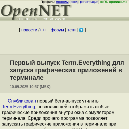
Профиль:
Аноним
(
вход
|
регистрация
)
неRU
opennet.me
[
новости
/
+++
|
форум
|
теги
|
]
Первый выпуск Term.Everything для
запуска графических приложений в
терминале
10.09.2025 10:57 (MSK)
Опубликован
первый бета-выпуск утилиты
Term.Everything
, позволяющей отображать любые
графические приложения внутри окна с эмулятором
терминала. Среди прочего программа позволяет
запускать графические приложения в терминале при