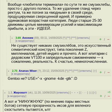
Вообще «любители терминала» по сути те же смузихлебы,
просто с другого полюса. То же удаление гланд через
ректум, та же погоня за «модным» в своей среде,
продуцируемая сверхценной идеей. И примерно
одинаковая возрастная категория. Люди старше 25-30
движимы целью минимизации усилий и максимизации
прибыли, а эти - ИДЕЕЙ.
3.69
,
Аноним
(
69
), 00:11, 14/09/2025 [
^
] [
^^
] [
^^^
] [
ответить
]
+
–
/
[
к модератору
]
Не существует никаких смузихлёбов, это искусственный
семантический конструкт, типа поколения Z,
миллениалов, детей индиго и прочего. А вот илитарии с
дедовским VT100 и запредельным самомнением — к
сожалению, реальность. К счастью, немногочисленная.
2.70
,
Ananas Wiser
(
?
), 23:12, 15/09/2025 [
^
] [
^^
] [
^^^
] [
ответить
]
[
↑
]
+
–
/
[
к модератору
]
Gentoo не? USE="-x -gnome -kde -gtk" :D
+5
1.3
,
Жироватт
(
ok
), 11:20, 10/09/2025 [
ответить
] [
﹢﹢﹢
] [
· · ·
]
[
↓
] [
↑
]
+
–
[
к модератору
]
/
А вот и "НИНУЖНУЮ" (по мнению пары местных
ботов) сетевую прозрачность иксов для вяленого
скостылить пытаются, ьггг