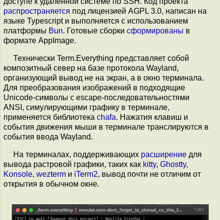
доступе к удалённой системе по SSH. Код проекта
распространяется
под лицензией AGPL 3.0, написан на
языке Typescript и выполняется с использованием
платформы
Bun
. Готовые сборки
сформированы
в
формате AppImage.
Технически Term.Everything представляет собой
композитный север на базе протокола Wayland,
организующий вывод не на экран, а в окно терминала.
Для преобразования изображений в подходящие
Unicode-символы c escape-последовательностями
ANSI, симулирующими графику в терминале,
применяется библиотека
chafa
. Нажатия клавиш и
события движения мыши в терминале транслируются в
события ввода Wayland.
На терминалах, поддерживающих
расширение
для
вывода растровой графики, таких как
kitty
,
Ghostty
,
Konsole
,
wezterm
и
iTerm2
, вывод почти не отличим от
открытия в обычном окне.