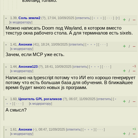
вэйланд только.
1.39
,
Соль земли2
(
?
), 17:04, 10/09/2025 [
ответить
] [
﹢﹢﹢
] [
· · ·
]
[
↑
]
+
–
/
[
к модератору
]
Можно написать Doom под Wayland, в котором вместо
текстур окна рабочего стола. А для терминалов есть sixels.
1.41
,
Аноним
(
41
), 18:24, 10/09/2025 [
ответить
] [
﹢﹢﹢
] [
· · ·
]
+
–
/
[
к модератору
]
Зачем, если MCP уже есть.
–1
1.44
,
Аноним123
(
?
), 18:41, 10/09/2025 [
ответить
] [
﹢﹢﹢
] [
· · ·
]
+
–
[
к модератору
]
/
Написано на typescript потому что ИИ его хорошо генерирует
потому что есть большая база для обучения. В ближайшее
время будет много новых js программ.
1.60
,
Ценитель GPL рогаликов
(
?
), 06:07, 11/09/2025 [
ответить
] [
﹢
+
–
/
﹢﹢
] [
· · ·
]
[
к модератору
]
А смысл?
+1
1.61
,
Аноним
(
-
), 08:47, 11/09/2025 [
ответить
] [
﹢﹢﹢
] [
· · ·
]
+
–
[
к модератору
]
/