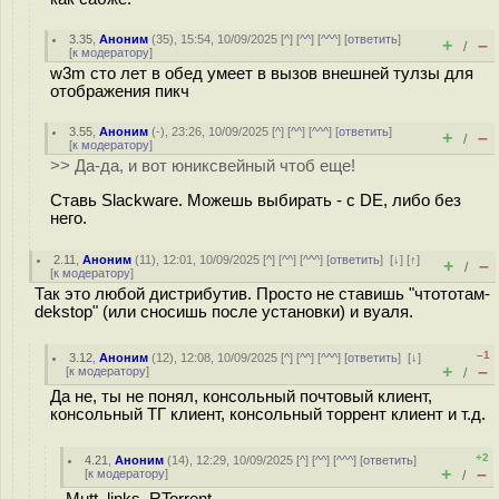
3.35
,
Аноним
(
35
), 15:54, 10/09/2025 [
^
] [
^^
] [
^^^
] [
ответить
]
+
–
/
[
к модератору
]
w3m сто лет в обед умеет в вызов внешней тулзы для
отображения пикч
3.55
,
Аноним
(
-
), 23:26, 10/09/2025 [
^
] [
^^
] [
^^^
] [
ответить
]
+
–
/
[
к модератору
]
>> Да-да, и вот юниксвейный чтоб еще!
Ставь Slackware. Можешь выбирать - с DE, либо без
него.
2.11
,
Аноним
(
11
), 12:01, 10/09/2025 [
^
] [
^^
] [
^^^
] [
ответить
]
[
↓
] [
↑
]
+
–
/
[
к модератору
]
Так это любой дистрибутив. Просто не ставишь "чтототам-
dekstop" (или сносишь после установки) и вуаля.
–1
3.12
,
Аноним
(
12
), 12:08, 10/09/2025 [
^
] [
^^
] [
^^^
] [
ответить
]
[
↓
]
+
–
[
к модератору
]
/
Да не, ты не понял, консольный почтовый клиент,
консольный ТГ клиент, консольный торрент клиент и т.д.
+2
4.21
,
Аноним
(
14
), 12:29, 10/09/2025 [
^
] [
^^
] [
^^^
] [
ответить
]
+
–
[
к модератору
]
/