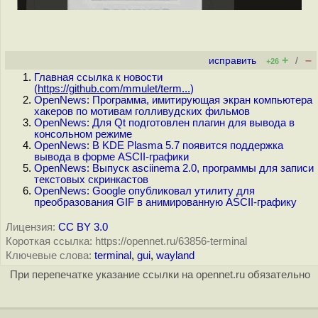
+
–
исправить
/
+26
Главная ссылка к новости
(
https://github.com/mmulet/term...
)
OpenNews: Программа, имитирующая экран компьютера
хакеров по мотивам голливудских фильмов
OpenNews: Для Qt подготовлен плагин для вывода в
консольном режиме
OpenNews: В KDE Plasma 5.7 появится поддержка
вывода в форме ASCII-графики
OpenNews: Выпуск asciinema 2.0, программы для записи
текстовых скринкастов
OpenNews: Google опубликовал утилиту для
преобразования GIF в анимированную ASCII-графику
Лицензия:
CC BY 3.0
Короткая ссылка: https://opennet.ru/63856-terminal
Ключевые слова:
terminal
,
gui
,
wayland
При перепечатке указание ссылки на opennet.ru обязательно