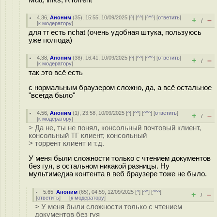
Mutt, links, RTorrent
4.36
,
Аноним
(
35
), 15:55, 10/09/2025 [
^
] [
^^
] [
^^^
] [
ответить
]
+
–
/
[
к модератору
]
для тг есть nchat (очень удобная штука, пользуюсь
уже полгода)
4.38
,
Аноним
(
38
), 16:41, 10/09/2025 [
^
] [
^^
] [
^^^
] [
ответить
]
+
–
/
[
к модератору
]
так это всё есть
с нормальным браузером сложно, да, а всё остальное
"всегда было"
4.56
,
Аноним
(
1
), 23:58, 10/09/2025 [
^
] [
^^
] [
^^^
] [
ответить
]
+
–
/
[
к модератору
]
> Да не, ты не понял, консольный почтовый клиент,
консольный ТГ клиент, консольный
> торрент клиент и т.д.
У меня были сложности только с чтением документов
без гуя, в остальном никакой разницы. Ну
мультимедиа контента в веб браузере тоже не было.
5.65
,
Аноним
(
65
), 04:59, 12/09/2025 [
^
] [
^^
] [
^^^
]
+
–
/
[
ответить
]
[
к модератору
]
> У меня были сложности только с чтением
документов без гуя