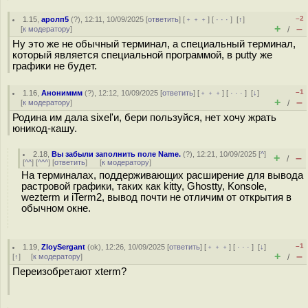
–2
1.15
,
аролп5
(
?
), 12:11, 10/09/2025 [
ответить
] [
﹢﹢﹢
] [
· · ·
]
[
↑
]
+
–
[
к модератору
]
/
Ну это же не обычный терминал, а специальный терминал,
который является специальной программой, в putty же
графики не будет.
–1
1.16
,
Анониммм
(
?
), 12:12, 10/09/2025 [
ответить
] [
﹢﹢﹢
] [
· · ·
]
[
↓
]
+
–
[
к модератору
]
/
Родина им дала sixel'и, бери пользуйся, нет хочу жрать
юникод-кашу.
2.18
,
Вы забыли заполнить поле Name.
(
?
), 12:21, 10/09/2025 [
^
]
+
–
/
[
^^
] [
^^^
] [
ответить
]
[
к модератору
]
На терминалах, поддерживающих расширение для вывода
растровой графики, таких как kitty, Ghostty, Konsole,
wezterm и iTerm2, вывод почти не отличим от открытия в
обычном окне.
–1
1.19
,
ZloySergant
(
ok
), 12:26, 10/09/2025 [
ответить
] [
﹢﹢﹢
] [
· · ·
]
[
↓
]
+
–
[
↑
] [
к модератору
]
/
Переизобретают xterm?