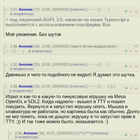
1.27
,
Аноним
(
27
), 13:05, 10/09/2025 [
ответить
] [
﹢﹢﹢
] [
· · ·
]
+
–
/
[
к модератору
]
> под лицензией AGPL 3.0, написан на языке Typescript и
выполняется с использованием платформы Bun
Моё увожение. Без шуток
1.28
,
Аноним
(
28
), 13:06, 10/09/2025
Скрыто ботом-модератором
[
﹢
+1
+
–
﹢﹢
] [
· · ·
] [
к модератору
]
/
1.32
,
Аноним
(
32
), 15:06, 10/09/2025 [
ответить
] [
﹢﹢﹢
] [
· · ·
]
+
–
/
[
к модератору
]
Давнеько я чего-то подобного не видел! Я думал это шутка.
1.33
,
Аноним
(
33
), 15:39, 10/09/2025 [
ответить
] [
﹢﹢﹢
] [
· · ·
]
[
↓
]
+
–
/
[
к модератору
]
Играл я как-то в какую-то линуксовую игрушку на Mesa
OpenGL и SDL2. Когда надоело - вышел в TTY и пошел
покурить. Вернулся и запустил игрушку опять. Мышка и
клавиатура не работали, но картинка была как обычно. Долго
не мог понять, пока не дошло: игрушку я то запустил прям в
TTY. :)) И так тоже можно было, оказывается. :)
2.34
,
Аноним
(
30
), 15:52, 10/09/2025 [
^
] [
^^
] [
^^^
] [
ответить
]
+
–
/
[
к модератору
]