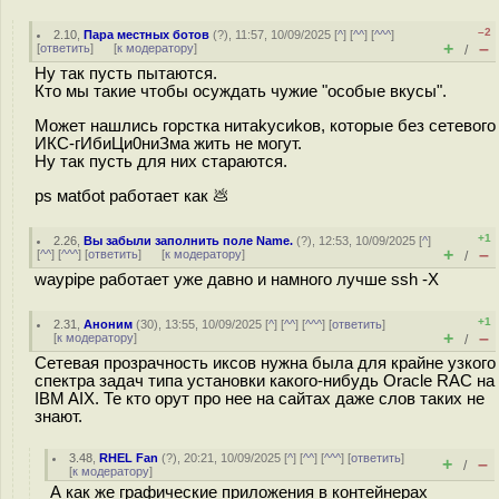
–2
2.10
,
Пара местных ботов
(
?
), 11:57, 10/09/2025 [
^
] [
^^
] [
^^^
]
+
–
[
ответить
]
[
к модератору
]
/
Ну так пусть пытаются.
Кто мы такие чтобы осуждать чужие "особые вкусы".
Может нашлись горстка нитakycиkов, которые без сетевого
ИКС-гИбиЦи0ниЗмa жить не могут.
Ну так пусть для них стараются.
ps маtбоt работает как 💩
+1
2.26
,
Вы забыли заполнить поле Name.
(
?
), 12:53, 10/09/2025 [
^
]
+
–
[
^^
] [
^^^
] [
ответить
]
[
к модератору
]
/
waypipe работает уже давно и намного лучше ssh -X
+1
2.31
,
Аноним
(
30
), 13:55, 10/09/2025 [
^
] [
^^
] [
^^^
] [
ответить
]
+
–
[
к модератору
]
/
Сетевая прозрачность иксов нужна была для крайне узкого
спектра задач типа установки какого-нибудь Oracle RAC на
IBM AIX. Те кто орут про нее на сайтах даже слов таких не
знают.
3.48
,
RHEL Fan
(
?
), 20:21, 10/09/2025 [
^
] [
^^
] [
^^^
] [
ответить
]
+
–
/
[
к модератору
]
А как же графические приложения в контейнерах