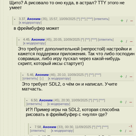
Щито? А рисовало то оно куда, в астрал? TTY этого не
умеет
3.37
,
Аноним
(
35
), 15:57, 10/09/2025 [
^
] [
^^
] [
^^^
] [
ответить
]
+
–
/
[
к модератору
]
в фреймбуфер может
4.45
,
Аноним
(
45
), 20:05, 10/09/2025 [
^
] [
^^
] [
^^^
] [
ответить
]
+
–
/
[
к модератору
]
Это требует дополнительной (непростой) настройки и
кажется поддержки приложения. Так что либо господин
соврамши, либо игру пускал через какой-нибудь
скрипт, который иксы стартует)
5.46
,
Аноним
(
46
), 20:10, 10/09/2025 [
^
] [
^^
] [
^^^
]
+
–
/
[
ответить
]
[
↓
] [
к модератору
]
Это требует SDL2, о чём он и написал. Учите
матчасть.
6.50
,
Аноним
(
45
), 20:30, 10/09/2025 [
^
] [
^^
] [
^^^
]
+
–
/
[
ответить
]
[
к модератору
]
И?! Пример игры на SDL2, которая способна
рисовать в фреймбуфер с «нуля» где?
–1
7.58
,
Аноним
(
33
), 00:30, 11/09/2025 [
^
] [
^^
] [
^^^
]
+
–
[
ответить
]
[
к модератору
]
/