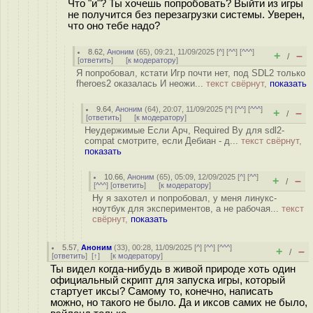
Что "и"? Ты хочешь попробовать? Выйти из игры
не получится без перезагрузки системы. Уверен,
что оно тебе надо?
8.62
,
Аноним
(
65
), 09:21, 11/09/2025 [
^
] [
^^
] [
^^^
]
+
–
/
[
ответить
]
[
к модератору
]
Я попробовал, кстати Игр почти нет, под SDL2 только
fheroes2 оказалась И неожи...
текст свёрнут,
показать
9.64
,
Аноним
(
64
), 20:07, 11/09/2025 [
^
] [
^^
] [
^^^
]
+
–
/
[
ответить
]
[
к модератору
]
Неудержимые Если Арч, Required By для sdl2-
compat смотрите, если Дебиан - д...
текст свёрнут,
показать
10.66
,
Аноним
(
65
), 05:09, 12/09/2025 [
^
] [
^^
]
+
–
/
[
^^^
] [
ответить
]
[
к модератору
]
Ну я захотел и попробовал, у меня линукс-
ноутбук для экспериментов, а не рабочая...
текст
свёрнут,
показать
5.57
,
Аноним
(
33
), 00:28, 11/09/2025 [
^
] [
^^
] [
^^^
]
+
–
/
[
ответить
]
[
↑
] [
к модератору
]
Ты видел когда-нибудь в живой природе хоть один
официальный скрипт для запуска игры, который
стартует иксы? Самому то, конечно, написать
можно, но такого не было. Да и иксов самих не было,