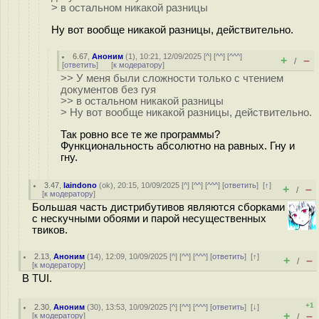
> в остальном никакой разницы
Ну вот вообще никакой разницы, действительно.
6.67
,
Аноним
(
1
), 10:21, 12/09/2025 [
^
] [
^^
] [
^^^
]
+
–
/
[
ответить
]
[
к модератору
]
>> У меня были сложности только с чтением
документов без гуя
>> в остальном никакой разницы
> Ну вот вообще никакой разницы, действительно.
Так ровно все те же программы?
Функциональность абсолютно на равных. Гну и
гну.
3.47
,
laindono
(
ok
), 20:15, 10/09/2025 [
^
] [
^^
] [
^^^
] [
ответить
]
[
↑
]
+
–
/
[
к модератору
]
Большая часть дистрибутивов являются сборками
с нескучными обоями и парой несущественных
твиков.
2.13
,
Аноним
(
14
), 12:09, 10/09/2025 [
^
] [
^^
] [
^^^
] [
ответить
]
[
↑
]
+
–
/
[
к модератору
]
В TUI.
+1
2.30
,
Аноним
(
30
), 13:53, 10/09/2025 [
^
] [
^^
] [
^^^
] [
ответить
]
[
↓
]
+
–
[
к модератору
]
/