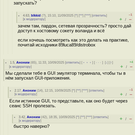
запускать?
–1
4.63
,
blkkid
(
?
), 15:10, 11/09/2025 [
^
] [
^^
] [
^^^
] [
ответить
]
+
–
[
к модератору
]
/
зачем там, пардон, сетевая прозрачность? просто дай
доступ к хостовому сокету воланда и всё
если хочешь посмотреть как это делать на практике,
почитай исходники 89luca89/distrobox
+4
1.5
,
Аноним
(
65
), 11:33, 10/09/2025 [
ответить
] [
﹢﹢﹢
] [
· · ·
]
[
↓
] [
↑
]
+
–
[
к модератору
]
/
Мы сделали тебе в GUI эмулятор терминала, чтобы ты в
нём запускал GUI-приложения.
–1
2.17
,
Аноним
(
14
), 12:15, 10/09/2025 [
^
] [
^^
] [
^^^
] [
ответить
]
+
–
[
к модератору
]
/
Если истинное GUI, то представьте, как оно будет через
сеанс SSH пролезать.
3.42
,
Аноним
(
42
), 18:35, 10/09/2025 [
^
] [
^^
] [
^^^
] [
ответить
]
+
–
/
[
к модератору
]
быстро наверно?