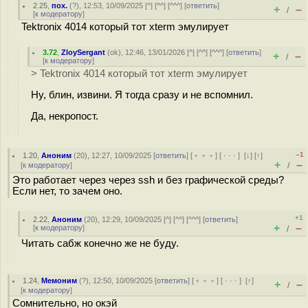
2.25
,
пох.
(
?
), 12:53, 10/09/2025 [
^
] [
^^
] [
^^^
] [
ответить
]
+
–
/
[
к модератору
]
Tektronix 4014 который тот xterm эмулирует
3.72
,
ZloySergant
(
ok
), 12:46, 13/01/2026 [
^
] [
^^
] [
^^^
] [
ответить
]
+
–
/
[
к модератору
]
> Tektronix 4014 который тот xterm эмулирует
Ну, блин, извини. Я тогда сразу и не вспомнил.
Да, некропост.
–1
1.20
,
Аноним
(
20
), 12:27, 10/09/2025 [
ответить
] [
﹢﹢﹢
] [
· · ·
]
[
↓
] [
↑
]
+
–
[
к модератору
]
/
Это работает через через ssh и без графической среды?
Если нет, то зачем оно.
+1
2.22
,
Аноним
(
20
), 12:29, 10/09/2025 [
^
] [
^^
] [
^^^
] [
ответить
]
+
–
[
к модератору
]
/
Читать сабж конечно же не буду.
1.24
,
Мемоним
(
?
), 12:50, 10/09/2025 [
ответить
] [
﹢﹢﹢
] [
· · ·
]
[
↑
]
+
–
/
[
к модератору
]
Сомнительно, но окэй