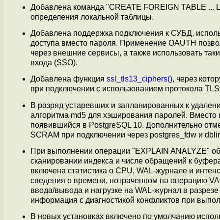
Добавлена команда "CREATE FOREIGN TABLE ... L
определения локальной таблицы.
Добавлена поддержка подключения к СУБД, исполь
доступа вместо пароля. Применение OAUTH позвол
через внешние сервисы, а также использовать так
входа (SSO).
Добавлена функция
ssl_tls13_ciphers()
, через кот
при подключении с использованием протокола TLS
В разряд устаревших и запланированных к удален
алгоритма md5 для хэширования паролей. Вместо
появившийся в PostgreSQL 10. Дополнительно отм
SCRAM при подключении через postgres_fdw и dbli
При выполнении операции "EXPLAIN ANALYZE" обес
сканировании индекса и числе обращений к буфе
включена статистика о CPU, WAL-журнале и интенси
сведения о времени, потраченном на операцию VA
ввода/вывода и нагрузке на WAL-журнал в разрезе о
информация с диагностикой конфликтов при выпол
В новых установках включено по умолчанию испол