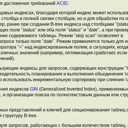
ля достижения требований
ACID
.
бцовых индексах, благодаря которой индекс может использо
столбца и полной связки столбцов, но и для обработки по 
 ранее при создании B-tree индекса над столбцами "(status
 поле "status" или оба поля "status" и "date", а при прове
ние содержимого таблицы. Режим "skip scan" позволяет в
просе только поля "date". Режим применяется только для 
ератора "=" над индексированным полем, в ситуациях, когд
зличных значений (например, оптимизация сработает, если
чений).
зующие индексы для запросов, содержащих конструкции "O
изводительность планирования и выполнения объединения т
о использовать инкрементальную сортировку при слиянии т
ения индексов
GIN
(Generalized Inverted Index), применяемы
ы, и организации поиска по полнотекстовым данным или стр
ых представлений и ключей для секционирования таблиц 
структуру B-tree.
ля запросов, работающих с большим количеством таблиц, 