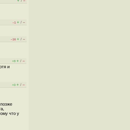
+
–
/
+
–
/
–1
+
–
/
–16
+
–
/
+9
отя и
+
–
/
+3
 позже
а,
ому что у