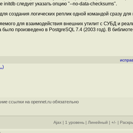
initdb следует указать опцию "--no-data-checksums".
l" для создания логических реплик одной командой сразу для
няемого для взаимодействия внешних утилит с СУБД и реа
было произведено в PostgreSQL 7.4 (2003 год). В библиотек
испра
..
)
ние ссылки на opennet.ru обязательно
Ajax
|
1 уровень
|
Линейный
|
+/-
|
Раскры