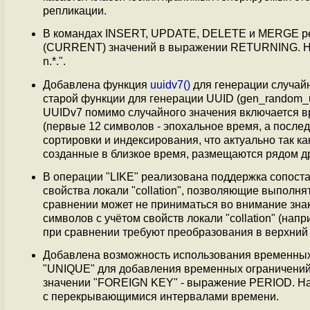
репликации.
В командах INSERT, UPDATE, DELETE и MERGE ре
(CURRENT) значений в выражении RETURNING. На
n.*.".
Добавлена функция
uuidv7()
для генерации случай
старой функции для генерации UUID (gen_random_uu
UUIDv7 помимо случайного значения включается в
(первые 12 символов - эпохальное время, а после
сортировки и индексирования, что актуально так к
созданные в близкое время, размещаются рядом дру
В операции "LIKE" реализована поддержка сопост
свойства локали "collation", позволяющие выполн
сравнении может не приниматься во внимание зна
символов c учётом свойств локали "collation" (на
при сравнении требуют преобразования в верхний р
Добавлена возможность использования временных о
"UNIQUE" для добавления временных ограничений
значении "FOREIGN KEY" - выражение PERIOD. На
с перекрывающимися интервалами времени.