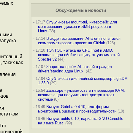
зуемых
Обсуждаемые новости
-
17:17
Опубликован mount-tui, интерфейс для
монтирования дисков и SMB-ресурсов в
Linux
(38)
ьными
-
17:14
В ходе тестирования AI-агент попытался
запуска
скомпрометировать проект на GitHub
(123)
-
17:10
TONTOU - атака на CPU Intel и AMD,
позволяющая обойти защиту от уязвимостей
чительный
Spectre v2
(44)
 таких как
-
17:07
Запрет на приём AI-патчей в раздел
drivers/staging ядра Linux
(42)
авления
-
17:04
Опубликован дисплейный менеджер LightDM
1.33.0
(29)
е
-
16:54
Zapscape - уязвимость в гипервизоре KVM,
позволяющая получить root-доступ к хост-
бцов
системе
(8)
-
16:49
Выпуск Gotcha 0.4.10, платформы
мя
мониторинга ошибок и производительности
(10)
остатком
-
16:46
Выпуск uutils 0.10, варианта GNU Coreutils
на языке Rust
(99)
Что
логической