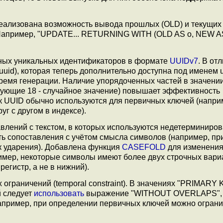
ализована возможность вывода прошлых (OLD) и текущих
пример, "UPDATE... RETURNING WITH (OLD AS o, NEW AS 
ных уникальных идентификаторов в формате
UUIDv7
. В от
id), которая теперь дополнительно доступна под именем uu
ремя генерации. Наличие упорядоченных частей в значени
дующие 18 - случайное значение) повышает эффективность
ак UUID обычно используются для первичных ключей (напри
г с другом в индексе).
авлений с текстом, в которых используются недетерминиро
ять сопоставления с учётом смысла символов (например, пр
к ударения). Добавлена функция
CASEFOLD
для изменения
пример, некоторые символы имеют более двух строчных вари
егистр, а не в нижний).
граничений (temporal constraint). В значениях "PRIMARY 
 следует
использовать
выражение "WITHOUT OVERLAPS", 
пример, при определении первичных ключей можно ограни