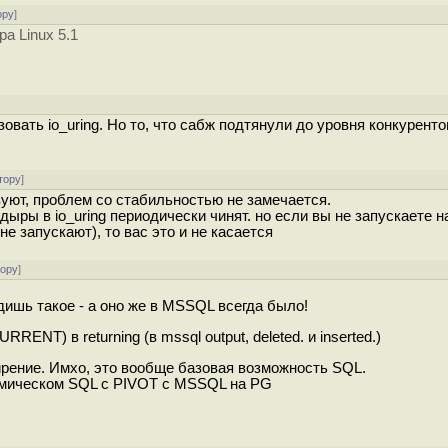
ору
]
ра Linux 5.1
]
вать io_uring. Но то, что сабж подтянули до уровня конкуренто
тору
]
зуют, проблем со стабильностью не замечается.
дыры в io_uring периодически чинят. но если вы не запускаете н
е запускают), то вас это и не касается
тору
]
дишь такое - а оно же в MSSQL всегда было!
ENT) в returning (в mssql output, deleted. и inserted.)
ширение. Имхо, это вообще базовая возможность SQL.
намическом SQL с PIVOT с MSSQL на PG