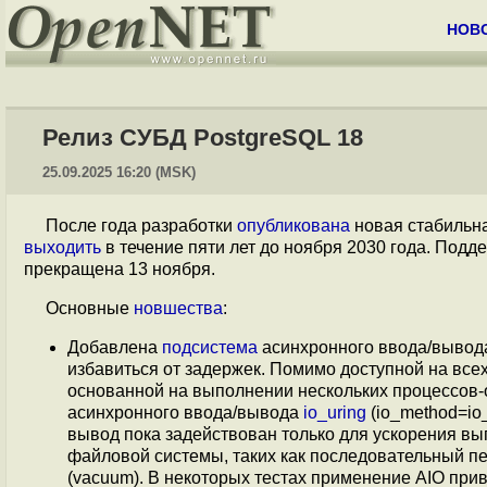
НОВ
Релиз СУБД PostgreSQL 18
25.09.2025 16:20 (MSK)
После года разработки
опубликована
новая стабильн
выходить
в течение пяти лет до ноября 2030 года. Подд
прекращена 13 ноября.
Основные
новшества
:
Добавлена
подсистема
асинхронного ввода/вывода
избавиться от задержек. Помимо доступной на все
основанной на выполнении нескольких процессов-о
асинхронного ввода/вывода
io_uring
(io_method=io
вывод пока задействован только для ускорения вы
файловой системы, таких как последовательный пе
(vacuum). В некоторых тестах применение AIO прив