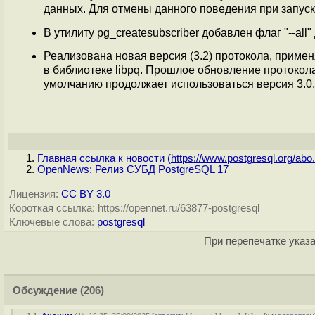
данных. Для отмены данного поведения при запуске 
В утилиту pg_createsubscriber добавлен флаг "--al
Реализована новая версия (3.2) протокола, приме
в библиотеке libpq. Прошлое обновление протокола 
умолчанию продолжает использоваться версия 3.0.
Главная ссылка к новости (
https://www.postgresql.org/abo.
OpenNews: Релиз СУБД PostgreSQL 17
Лицензия:
CC BY 3.0
Короткая ссылка: https://opennet.ru/63877-postgresql
Ключевые слова:
postgresql
При перепечатке указа
Обсуждение
(206)