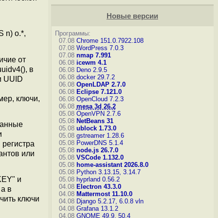
Новые версии
n) o.*,
Программы:
07.08
Chrome 151.0.7922.108
07.08
WordPress 7.0.3
07.08
nmap 7.991
личие от
06.08
icewm 4.1
idv4(), в
06.08
Deno 2.9.5
06.08
docker 29.7.2
и UUID
06.08
OpenLDAP 2.7.0
06.08
Eclipse 7.121.0
мер, ключи,
06.08
OpenCloud 7.2.3
06.08
mesa 3d 26.2
05.08
OpenVPN 2.7.6
05.08
NetBeans 31
ванные
05.08
ublock 1.73.0
и
05.08
gstreamer 1.28.6
05.08
PowerDNS 5.1.4
 регистра
05.08
node.js 26.7.0
антов или
05.08
VSCode 1.132.0
05.08
home-assistant 2026.8.0
05.08
Python 3.13.15, 3.14.7
KEY" и
05.08
hyprland 0.56.2
04.08
Electron 43.3.0
а в
04.08
Mattermost 11.10.0
чить ключи
04.08
Django 5.2.17, 6.0.8
vln
04.08
Grafana 13.1.2
04.08
GNOME 49.9, 50.4