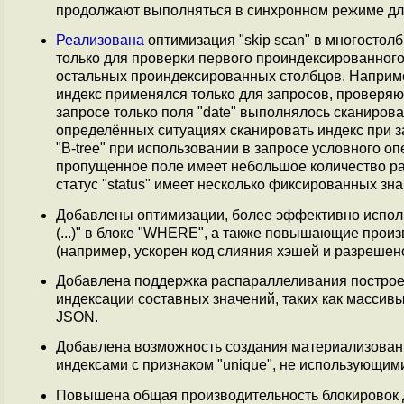
продолжают выполняться в синхронном режиме д
Реализована
оптимизация "skip scan" в многостол
только для проверки первого проиндексированного 
остальных проиндексированных столбцов. Например,
индекс применялся только для запросов, проверяющих
запросе только поля "date" выполнялось сканирова
определённых ситуациях сканировать индекс при за
"B-tree" при использовании в запросе условного оп
пропущенное поле имеет небольшое количество ра
статус "status" имеет несколько фиксированных зна
Добавлены оптимизации, более эффективно исполь
(...)" в блоке "WHERE", а также повышающие про
(например, ускорен код слияния хэшей и разрешен
Добавлена поддержка распараллеливания постро
индексации составных значений, таких как массив
JSON.
Добавлена возможность создания материализованн
индексами с признаком "unique", не использующими 
Повышена общая производительность блокировок д