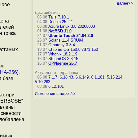
далее>>
нове
Дистрибутивы:
05.08
Tails 7.10.1
кена
04.08
Deepin 25.2.1
03.08
Azure Linux 3.0.20260803
ателей
01.08
NetBSD 11.0
я точка
24.07
Ubuntu Touch 24.04 2.0
23.07
Solaris 11.4 SRU94
21.07
Omarchy 3.8.4
пустимых
19.07
Chrome OS 150.0.7871.150
17.07
Whonix 18.2.1.9
16.07
SteamOS 3.8.15
16.07
OPNsense 26.7
ем
HA-256
),
Актуальные ядра Linux:
06.08
7.1.7
,
6.18.43
,
6.6.149
,
6.1.181
,
5.15.214
,
а базе
5.10.263
03.08
6.12.101
Изменения в ядре 7.2
ах при
 VERBOSE"
авлены
нсивности
х добавлена
нимых