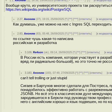
1.1
,
Аноним
(
1
), 16:35, 25/09/2025 [
ответить
] [
﹢﹢﹢
] [
· · ·
]
[
↓
] [
к модератору
Вообще круто, из университетского проекта так раскрутиться
https://en.wikipedia.org/wiki/PostgreSQL
2.27
,
Аноним
(
27
), 19:15, 25/09/2025 [
^
] [
^^
] [
^^^
] [
ответить
]
[
к модерато
Как думаешь, уже можно на нее с Ingres SQL переходить
2.83
,
Аноним
(
83
), 05:48, 26/09/2025 [
^
] [
^^
] [
^^^
] [
ответить
]
[
к модерато
по ссылке чушь какая-то написана
российская ж разработка
3.109
,
Re4son
(
ok
), 09:14, 26/09/2025 [
^
] [
^^
] [
^^^
] [
ответить
]
[
к мо
В России есть компания, которая участвует в разра
вряд ли радикально большой), но это точно не росс
3.183
,
Аноним
(
183
), 07:49, 27/09/2025 [
^
] [
^^
] [
^^^
] [
ответить
]
[
к м
can't tell trolling or just stupid
Сигаев и Бартунов многое сделали для Постгреса, п
понадобилось эффективно работать с разреженными а
JSONB. Но всё это в классическом духе международ
зародившегося в Беркли под руководством профессо
него с английским хорошо и язык подвешен, но по к