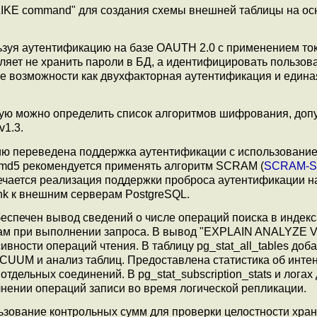
IKE command" для создания схемы внешней таблицы на ос
зуя аутентификацию на базе OAUTH 2.0 с применением то
яет не хранить пароли в БД, а идентифицировать пользов
ие возможности как двухфакторная аутентификация и едина
орую можно определить список алгоритмов шифрования, до
v1.3.
ию переведена поддержка аутентификации с использовани
 md5 рекомендуется применять алгоритм SCRAM (
SCRAM-S
ечается реализация поддержки проброса аутентификации н
nk к внешним серверам PostgreSQL.
печен вывод сведений о числе операций поиска в индекс
рам при выполнении запроса. В вывод "EXPLAIN ANALYZE
вности операций чтения. В таблицу pg_stat_all_tables доб
CUUM и анализ таблиц. Предоставлена статистика об инте
тдельных соединений. В pg_stat_subscription_stats и лога
нении операций записи во время логической репликации.
ьзование контрольных сумм для проверки целостности хра