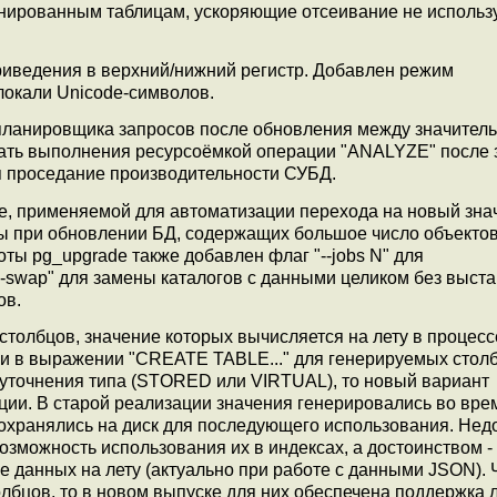
онированным таблицам, ускоряющие отсеивание не исполь
приведения в верхний/нижний регистр. Добавлен режим
окали Unicode-символов.
 планировщика запросов после обновления между значител
ать выполнения ресурсоёмкой операции "ANALYZE" после 
я проседание производительности СУБД.
e, применяемой для автоматизации перехода на новый зна
 при обновлении БД, содержащих большое число объектов,
ты pg_upgrade также добавлен флаг "--jobs N" для
--swap" для замены каталогов с данными целиком без выст
ов.
толбцов, значение которых вычисляется на лету в процесс
сли в выражении "CREATE TABLE..." для генерируемых стол
уточнения типа (STORED или VIRTUAL), то новый вариант
ции. В старой реализации значения генерировались во вре
хранялись на диск для последующего использования. Нед
зможность использования их в индексах, а достоинством -
 данных на лету (актуально при работе с данными JSON). 
лбцов, то в новом выпуске для них обеспечена поддержка 