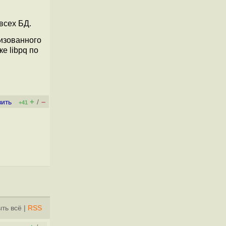
 всех БД.
лизованного
е libpq по
+
–
вить
/
+41
ть всё
|
RSS