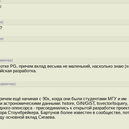
]
:
ру
]
?
ру
]
дератору
]
ботке PG, причем вклад весьма не маленький, насколько знаю (х
ийская разработка.
одератору
]
ричем ещё начиная с 90х, когда они были студентами МГУ и им
строномическими данными: hstore, GIN/GiST, tsvector/tsquery,
ного опенсорса - присоединились к открытой разработке проект
ра Стоунбрейкера. Бартунов более известен в сообществе, пот
оду основной вклад Сигаева.