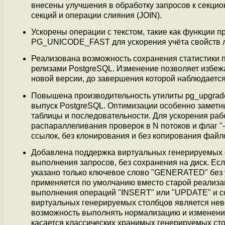
внесены улучшения в обработку запросов к секци
секций и операции слияния (JOIN).
Ускорены операции с текстом, такие как функции 
PG_UNICODE_FAST для ускорения учёта свойств л
Реализована возможность сохранения статистики
релизами PostgreSQL. Изменение позволяет избеж
новой версии, до завершения которой наблюдаетс
Повышена производительность утилиты pg_upgrad
выпуск PostgreSQL. Оптимизации особенно заметны
таблицы и последовательности. Для ускорения рабо
распараллеливания проверок в N потоков и флаг "
ссылок, без клонирования и без копирования файл
Добавлена поддержка виртуальных генерируемых с
выполнения запросов, без сохранения на диск. Е
указано только ключевое слово "GENERATED" без 
применяется по умолчанию вместо старой реализа
выполнения операций "INSERT" или "UPDATE" и со
виртуальных генерируемых столбцов является нево
возможность выполнять нормализацию и изменение
касается классических хранимых генерируемых сто