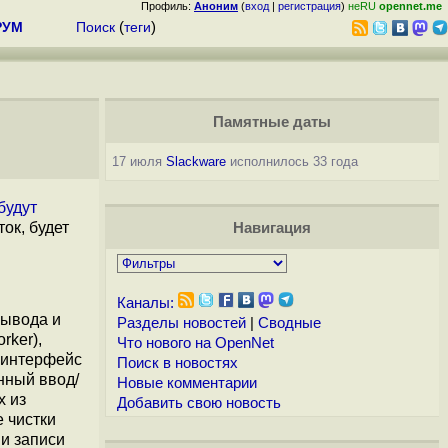
Профиль:
Аноним
(
вход
|
регистрация
)
неRU
opennet.me
РУМ
Поиск
(
теги
)
Памятные даты
17 июля
Slackware
исполнилось 33 года
будут
ок, будет
Навигация
Каналы:
вывода и
Разделы новостей
|
Сводные
rker),
Что нового на OpenNet
я интерфейс
Поиск в новостях
нный ввод/
Новые комментарии
х из
Добавить свою новость
 чистки
ии записи