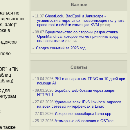
Важное
ваться не
-
11.07
GhostLock, BadEpoll и Januscape -
отдельности
уязвимости в ядре Linux, позволяющие получить
, date)"
права root и обойти изоляцию KVM
(82 +34)
рке в
-
08.07
Вредительство со стороны разработчика
OpenMandriva, которое могло причинить вред
пользователям
индексов
(107 +34)
а
-
Сводка событий за 2025 год
 поле
Советы
R" и "IN
аблиц
-
19.04.2026
PKI с аппаратным TRNG за 10 дней при
аблиц).
помощи AI
х для
-
09.03.2026
Борьба с web-ботами через запрет
HTTP/1.1
уктурам
-
27.02.2026
Удаление всех IPv6 link-local адресов
на всех сетевых интерфейсах в Linux
с
-
27.01.2026
Ускорение пересборки llama.cpp
-
25.12.2025
Атомарные обновления в OSTree
а также