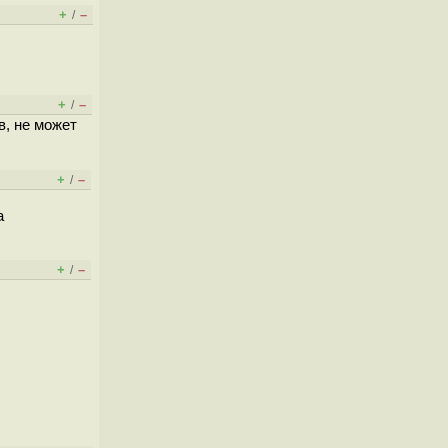
+
–
/
+
–
/
в, не может
+
–
/
а
+
–
/