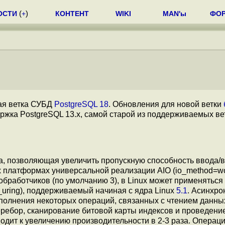
ОСТИ
(
+
)
КОНТЕНТ
WIKI
MAN'ы
ФО
ая ветка СУБД
PostgreSQL 18
. Обновления для новой ветки
ержка PostgreSQL 13.x, самой старой из поддерживаемых вет
, позволяющая увеличить пропускную способность ввода/
х платформах универсальной реализации AIO (io_method=wo
бработчиков (по умолчанию 3), в Linux может применятьс
_uring), поддерживаемый начиная с ядра Linux
5.1
. Асинхро
полнения некоторых операций, связанных с чтением данны
ребор, сканирование битовой карты индексов и проведение
одит к увеличению производительности в 2-3 раза. Операц