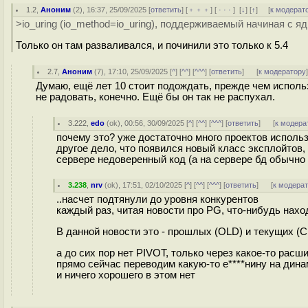
1.2
,
Аноним
(
2
), 16:37, 25/09/2025 [
ответить
] [
﹢﹢﹢
] [
· · ·
]
[
↓
] [
↑
] [
к модерат
>io_uring (io_method=io_uring), поддерживаемый начиная с яд
Только он там разваливался, и починили это только к 5.4
2.7
,
Аноним
(
7
), 17:10, 25/09/2025 [
^
] [
^^
] [
^^^
] [
ответить
]
[
к модератору
Думаю, ещё лет 10 стоит подождать, прежде чем использо
не радовать, конечно. Ещё бы он так не распухал.
3.222
,
edo
(
ok
), 00:56, 30/09/2025 [
^
] [
^^
] [
^^^
] [
ответить
]
[
к модера
почему это? уже достаточно много проектов исполь
другое дело, что появился новый класс эксплойтов, 
сервере недоверенный код (а на сервере бд обычно н
3.238
,
nrv
(
ok
), 17:51, 02/10/2025 [
^
] [
^^
] [
^^^
] [
ответить
]
[
к модера
..насчет подтянули до уровня конкурентов
каждый раз, читая новости про PG, что-нибудь нахо
В данной новости это - прошлых (OLD) и текущих (CURR
а до сих пор нет PIVOT, только через какое-то рас
прямо сейчас переводим какую-то е****нину на ди
и ничего хорошего в этом нет