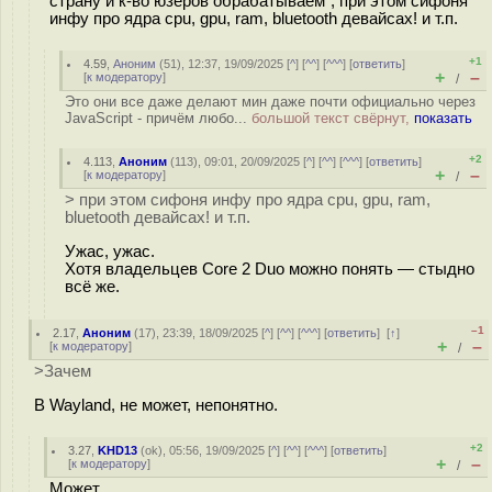
страну и к-во юзеров обрабатываем", при этом сифоня
инфу про ядра cpu, gpu, ram, bluetooth девайсах! и т.п.
+1
4.59
,
Аноним
(
51
), 12:37, 19/09/2025 [
^
] [
^^
] [
^^^
] [
ответить
]
+
–
[
к модератору
]
/
Это они все даже делают мин даже почти официально через
JavaScript - причём любо...
большой текст свёрнут,
показать
+2
4.113
,
Аноним
(
113
), 09:01, 20/09/2025 [
^
] [
^^
] [
^^^
] [
ответить
]
+
–
[
к модератору
]
/
> при этом сифоня инфу про ядра cpu, gpu, ram,
bluetooth девайсах! и т.п.
Ужас, ужас.
Хотя владельцев Core 2 Duo можно понять — стыдно
всё же.
–1
2.17
,
Аноним
(
17
), 23:39, 18/09/2025 [
^
] [
^^
] [
^^^
] [
ответить
]
[
↑
]
+
–
[
к модератору
]
/
>Зачем
В Wayland, не может, непонятно.
+2
3.27
,
KHD13
(
ok
), 05:56, 19/09/2025 [
^
] [
^^
] [
^^^
] [
ответить
]
+
–
[
к модератору
]
/
Может