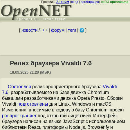
Профиль:
Аноним
(
вход
|
регистрация
)
неRU
opennet.me
[
новости
/
+++
|
форум
|
теги
|
]
Релиз браузера Vivaldi 7.6
18.09.2025 21:29 (MSK)
Состоялся
релиз проприетарного браузера
Vivaldi
7.6
, разрабатываемого на базе движка Chromium
бывшими разработчиками движка Opera Presto. Сборки
Vivaldi
подготовлены
для Linux, Windows и macOS.
Изменения, вносимые в кодовую базу Chromium, проект
распространяет
под открытой лицензией. Интерфейс
браузера написан на языке JavaScript с использованием
библиотеки React, платформы Node.js, Browserify и