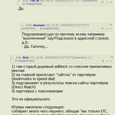
5.42
,
Tita_M
(
ok
), 09:22, 19/09/2025 [
^
] [
^^
] [
^^^
] [
ответить
]
+
–
/
[
к модератору
]
Да.
–1
6.62
,
Аноним
(
51
), 12:47, 19/09/2025 [
^
] [
^^
] [
^^^
]
+
–
[
ответить
]
[
к модератору
]
/
Подозреваю(судя по прочему всему например
"выключения" spy/Подсказок в адресной строки),
д.б.:
- Да. Галочку...
+3
3.45
,
Bob
(
??
), 10:25, 19/09/2025 [
^
] [
^^
] [
^^^
] [
ответить
]
[
↑
]
+
–
[
к модератору
]
/
1) там старый дырявый adblock со списком приемлимых
реклам
2) на главной прилетают "тайтлы" от партнёров
(bookmarks in speed dial)
3) подcoвывает в результаты поиска сайты партнёров
(Direct Match)
4) партнёрка с поисковиками
Это из официального.
Юзеры накопали следующее:
собирает много чего лишнего, обещая "мы только ОС,