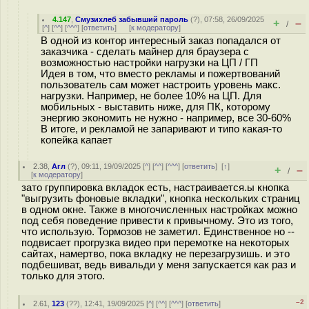
4.147
,
Смузихлеб забывший пароль
(
?
), 07:58, 26/09/2025
+
–
/
[
^
] [
^^
] [
^^^
] [
ответить
]
[
к модератору
]
В одной из контор интересный заказ попадался от
заказчика - сделать майнер для браузера с
возможностью настройки нагрузки на ЦП / ГП
Идея в том, что вместо рекламы и пожертвований
пользователь сам может настроить уровень макс.
нагрузки. Например, не более 10% на ЦП. Для
мобильных - выставить ниже, для ПК, которому
энергию экономить не нужно - например, все 30-60%
В итоге, и рекламой не запаривают и типо какая-то
копейка капает
2.38
,
Агл
(
?
), 09:11, 19/09/2025 [
^
] [
^^
] [
^^^
] [
ответить
]
[
↑
]
+
–
/
[
к модератору
]
зато группировка вкладок есть, настраивается.ы кнопка
"выгрузить фоновые вкладки", кнопка нескольких страниц
в одном окне. Также в многочисленных настройках можно
под себя поведение привести к привычному. Это из того,
что использую. Тормозов не заметил. Единственное но --
подвисает прогрузка видео при перемотке на некоторых
сайтах, намертво, пока вкладку не перезагрузишь. и это
подбешиват, ведь вивальди у меня запускается как раз и
только для этого.
–2
2.61
,
123
(
??
), 12:41, 19/09/2025 [
^
] [
^^
] [
^^^
] [
ответить
]