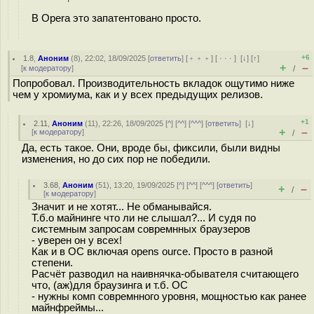
В Opera это запатентовано просто.
+6
1.8
,
Аноним
(
8
), 22:02, 18/09/2025 [
ответить
] [
﹢﹢﹢
] [
· · ·
]
[
↓
] [
↑
]
+
–
[
к модератору
]
/
Попробовал. Производительность вкладок ощутимо ниже
чем у хромиума, как и у всех предыдущих релизов.
+1
2.11
,
Аноним
(
11
), 22:26, 18/09/2025 [
^
] [
^^
] [
^^^
] [
ответить
]
[
↓
]
+
–
[
к модератору
]
/
Да, есть такое. Они, вроде бы, фиксили, были видны
изменения, но до сих пор не победили.
3.68
,
Аноним
(
51
), 13:20, 19/09/2025 [
^
] [
^^
] [
^^^
] [
ответить
]
+
–
/
[
к модератору
]
Значит и не хотят... Не обманывайся.
Т.б.о майнинге что ли не слышал?... И судя по
системным запросам совремнных браузеров
- уверен он у всех!
Как и в ОС включая opens ource. Просто в разной
степени.
Расчёт разводил на наивнячка-обывателя считающего
что, (аж)для браузинга и т.б. ОС
- нужны комп совремнного уровня, мощностью как ранее
майнфреймы...