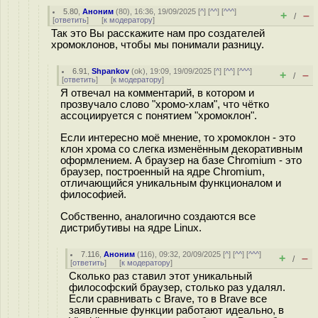
5.80
,
Аноним
(
80
), 16:36, 19/09/2025 [
^
] [
^^
] [
^^^
]
+
–
/
[
ответить
]
[
к модератору
]
Так это Вы расскажите нам про создателей
хромоклонов, чтобы мы понимали разницу.
6.91
,
Shpankov
(
ok
), 19:09, 19/09/2025 [
^
] [
^^
] [
^^^
]
+
–
/
[
ответить
]
[
к модератору
]
Я отвечал на комментарий, в котором и
прозвучало слово "хромо-хлам", что чётко
ассоциируется с понятием "хромоклон".
Если интересно моё мнение, то хромоклон - это
клон хрома со слегка изменённым декоративным
оформлением. А браузер на базе Chromium - это
браузер, построенный на ядре Chromium,
отличающийся уникальным функционалом и
философией.
Собственно, аналогично создаются все
дистрибутивы на ядре Linux.
7.116
,
Аноним
(
116
), 09:32, 20/09/2025 [
^
] [
^^
] [
^^^
]
+
–
/
[
ответить
]
[
к модератору
]
Сколько раз ставил этот уникальный
философский браузер, столько раз удалял.
Если сравнивать с Brave, то в Brave все
заявленные функции работают идеально, в