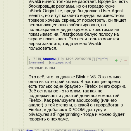
Vivaldi ничего толком не работает. Вроде бы есть
блокировщик рекламы, но он гораздо хуже
uBlock Origin Lite, вроде бы должен User-Agent
менять, но и тут какая-то ерунда, на известном
трекере хочешь скриншот посмотреть, он пишет
всплывающее окно заблокировано, на
полноэкранном видео кружок с крестиком не
показывает, на Платформе белую полосу на
экране показывает. Это если только хочется
нервы закалить, тогда можно Vivaldi
пользоваться.
7.119
,
Аноним
(
119
), 13:26, 20/09/2025 [
^
] [
^^
] [
^^^
]
+
–
/
[
ответить
]
[
к модератору
]
>хромо-хлам
Это всё, что на движке Blink + V8. Это только
одна из категорий хлама. В настоящее время
есть только один браузер - Firefox (и его форки).
Всё остальное - это хлам, так как не
поддерживает и десятой доли возможностей
Firefox. Как реализуете about:config (или его
аналог) в той степени, в какой он проработан в
Firefox, в добавок к XPCOM-доступу и
privacy.resistFingerprinting - тогда и можно будет
говорить о нехламе.
3.89
,
Alex
(
??
), 18:27, 19/09/2025 [
^
] [
^^
] [
^^^
] [
ответить
]
[
↑
]