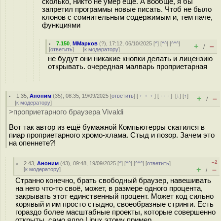
сколько, никто не умер ещё. А вообще, я бы
запретил программы новые писать. Чтоб не было
клонов с сомнительным содержимым и, тем паче,
функциями
7.150
,
ММарков
(
?
), 17:12, 06/10/2025 [
^
] [
^^
] [
^^^
]
+
–
/
[
ответить
]
[
к модератору
]
не будут они никакие кнопки делать и лицензию
открывать. очередная малварь проприетарная
1.35
,
Аноним
(
35
), 08:35, 19/09/2025 [
ответить
] [
﹢﹢﹢
] [
· · ·
]
[
↓
] [
↑
]
+
–
/
[
к модератору
]
>проприетарного браузера Vivaldi
Вот так автор из ещё бумажной Компьютерры скатился в
пиар проприетарного хромо-хлама. Стыд и позор. Зачем это
на опеннете?!
–2
2.43
,
Аноним
(
43
), 09:48, 19/09/2025 [
^
] [
^^
] [
^^^
] [
ответить
]
+
–
[
к модератору
]
/
Странно конечно, брать свободный браузер, навешивать
на него что-то своё, может, в размере одного процента,
закрывать этот единственный процент. Может код сильно
корявый и им просто стыдно, своеобразные стринги. Есть
гораздо более масштабные проекты, которые совершенно
открыты, само ядро Linux этому пример.