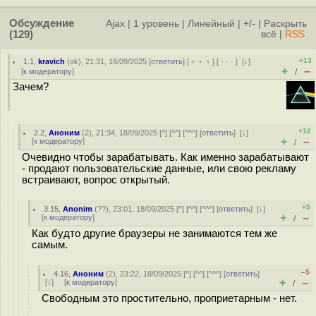
Обсуждение
Ajax
|
1 уровень
|
Линейный
|
+/-
|
Раскрыть
(129)
всё
|
RSS
+13
1.1
,
kravich
(
ok
), 21:31, 18/09/2025 [
ответить
] [
﹢﹢﹢
] [
· · ·
]
[
↓
]
+
–
[
к модератору
]
/
Зачем?
+12
2.2
,
Аноним
(
2
), 21:34, 18/09/2025 [
^
] [
^^
] [
^^^
] [
ответить
]
[
↓
]
+
–
[
к модератору
]
/
Очевидно чтобы зарабатывать. Как именно зарабатывают
- продают пользовательские данные, или свою рекламу
встраивают, вопрос открытый.
+5
3.15
,
Anonim
(
??
), 23:01, 18/09/2025 [
^
] [
^^
] [
^^^
] [
ответить
]
[
↓
]
+
–
[
к модератору
]
/
Как будто другие браузеры не занимаются тем же
самым.
–5
4.16
,
Аноним
(
2
), 23:22, 18/09/2025 [
^
] [
^^
] [
^^^
] [
ответить
]
+
–
[
↓
] [
к модератору
]
/
Свободным это простительно, проприетарным - нет.