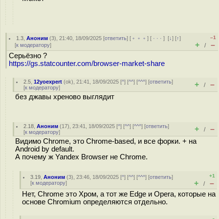
–1
1.3
,
Аноним
(
3
), 21:40, 18/09/2025 [
ответить
] [
﹢﹢﹢
] [
· · ·
]
[
↓
] [
↑
]
+
–
[
к модератору
]
/
Серьёзно ?
https://gs.statcounter.com/browser-market-share
2.5
,
12yoexpert
(
ok
), 21:41, 18/09/2025 [
^
] [
^^
] [
^^^
] [
ответить
]
+
–
/
[
к модератору
]
без джавы хреново выглядит
2.18
,
Аноним
(
17
), 23:41, 18/09/2025 [
^
] [
^^
] [
^^^
] [
ответить
]
+
–
/
[
к модератору
]
Видимо Chrome, это Chrome-based, и все форки. + на
Android by default.
А почему ж Yandex Browser не Chrome.
+1
3.19
,
Аноним
(
3
), 23:46, 18/09/2025 [
^
] [
^^
] [
^^^
] [
ответить
]
+
–
[
к модератору
]
/
Нет, Chrome это Хром, а тот же Edge и Opera, которые на
основе Chromium определяются отдельно.