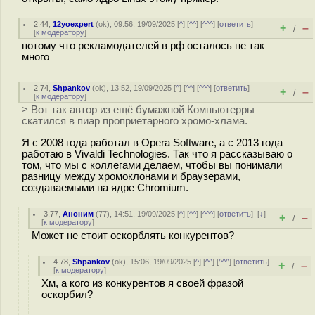
2.44
,
12yoexpert
(
ok
), 09:56, 19/09/2025 [
^
] [
^^
] [
^^^
] [
ответить
]
+
–
/
[
к модератору
]
потому что рекламодателей в рф осталось не так
много
2.74
,
Shpankov
(
ok
), 13:52, 19/09/2025 [
^
] [
^^
] [
^^^
] [
ответить
]
+
–
/
[
к модератору
]
> Вот так автор из ещё бумажной Компьютерры
скатился в пиар проприетарного хромо-хлама.
Я с 2008 года работал в Opera Software, а с 2013 года
работаю в Vivaldi Technologies. Так что я рассказываю о
том, что мы с коллегами делаем, чтобы вы понимали
разницу между хромоклонами и браузерами,
создаваемыми на ядре Chromium.
3.77
,
Аноним
(
77
), 14:51, 19/09/2025 [
^
] [
^^
] [
^^^
] [
ответить
]
[
↓
]
+
–
/
[
к модератору
]
Может не стоит оскорблять конкурентов?
4.78
,
Shpankov
(
ok
), 15:06, 19/09/2025 [
^
] [
^^
] [
^^^
] [
ответить
]
+
–
/
[
к модератору
]
Хм, а кого из конкурентов я своей фразой
оскорбил?