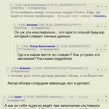
3.110
,
Топор Валентинов
(
?
), 01:51, 20/09/2025 [
^
] [
^^
] [
^^^
]
+
–
/
[
ответить
]
[
к модератору
]
Если выбирать между тотальным зондом Chrome, Edge, где
ведётся полное профилиров...
большой текст свёрнут,
показать
4.136
,
Аноним
(
136
), 08:18, 22/09/2025 [
^
] [
^^
] [
^^^
]
+
–
/
[
ответить
]
[
к модератору
]
Ох уж эти консперологи... это просто плохой браузер
который сливает личные данные.
+1
5.140
,
Топор Валентинов
(
?
), 13:41, 22/09/2025 [
^
] [
^^
]
+
–
[
^^^
] [
ответить
]
[
к модератору
]
/
Где и в каком месте он сливает? Как устроен это
механизм? Расскажи подробнее
2.114
,
Аноним
(
-
), 09:03, 20/09/2025 [
^
] [
^^
] [
^^^
] [
ответить
]
[
↑
]
+
–
/
[
к модератору
]
> почему для этого детища делают обзор, а на Brave нет
Автор обзора сотрудник вивальди, вот и делают.
+2
1.23
,
toper
(
?
), 01:06, 19/09/2025 [
ответить
] [
﹢﹢﹢
] [
· · ·
]
[
↓
] [
↑
]
+
–
[
к модератору
]
/
А как он себя чудесно ведёт при заполнении системного