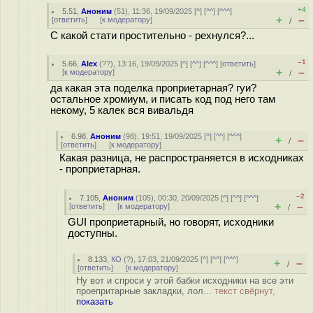
+4
5.51
,
Аноним
(
51
), 11:36, 19/09/2025 [
^
] [
^^
] [
^^^
]
+
–
[
ответить
]
[
к модератору
]
/
С какой стати простительно - рехнулся?...
–1
5.66
,
Alex
(
??
), 13:16, 19/09/2025 [
^
] [
^^
] [
^^^
] [
ответить
]
+
–
[
к модератору
]
/
да какая эта поделка проприетарная? гуи?
остальное хромиум, и писать код под него там
некому, 5 калек вся вивальдя
6.98
,
Аноним
(
98
), 19:51, 19/09/2025 [
^
] [
^^
] [
^^^
]
+
–
/
[
ответить
]
[
к модератору
]
Какая разница, не распространяется в исходниках
- проприетарная.
–2
7.105
,
Аноним
(
105
), 00:30, 20/09/2025 [
^
] [
^^
] [
^^^
]
+
–
[
ответить
]
[
к модератору
]
/
GUI проприетарный, но говорят, исходники
доступны.
8.133
,
КО
(
?
), 17:03, 21/09/2025 [
^
] [
^^
] [
^^^
]
+
–
/
[
ответить
]
[
к модератору
]
Ну вот и спроси у этой бабки исходники на все эти
проепритарные закладки, лол...
текст свёрнут,
показать