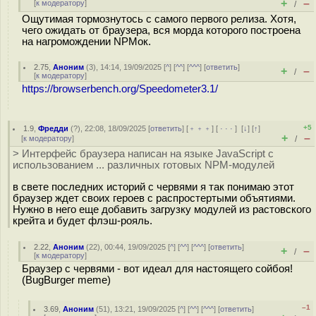
+
–
[
к модератору
]
/
Ощутимая тормознутось с самого первого релиза. Хотя,
чего ожидать от браузера, вся морда которого построена
на нагромождении NPMок.
2.75
,
Аноним
(
3
), 14:14, 19/09/2025 [
^
] [
^^
] [
^^^
] [
ответить
]
+
–
/
[
к модератору
]
https://browserbench.org/Speedometer3.1/
+5
1.9
,
Фредди
(
?
), 22:08, 18/09/2025 [
ответить
] [
﹢﹢﹢
] [
· · ·
]
[
↓
] [
↑
]
+
–
[
к модератору
]
/
> Интерфейс браузера написан на языке JavaScript с
использованием ... различных готовых NPM-модулей
в свете последних историй с червями я так понимаю этот
браузер ждет своих героев с распростертыми объятиями.
Нужно в него еще добавить загрузку модулей из растовского
крейта и будет флэш-рояль.
2.22
,
Аноним
(
22
), 00:44, 19/09/2025 [
^
] [
^^
] [
^^^
] [
ответить
]
+
–
/
[
к модератору
]
Браузер с червями - вот идеал для настоящего сойбоя!
(BugBurger meme)
–1
3.69
,
Аноним
(
51
), 13:21, 19/09/2025 [
^
] [
^^
] [
^^^
] [
ответить
]