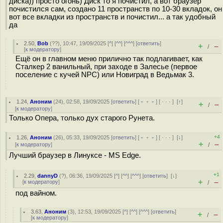
диска)) просто огонь) Диск то я почистил, а вот браузер
почистился сам, создано 11 пространств по 10-30 вкладок, он
вот все вкладки из пространств и почистил... а так удобный
да
2.50
,
Bob
(
??
), 10:47, 19/09/2025 [
^
] [
^^
] [
^^^
] [
ответить
]
+
–
/
[
к модератору
]
Ещё он в главном меню прилично так подлагивает, как
Сталкер 2 ванильный, при заходе в Залесье (первое
поселение с кучей NPC) или Новиград в Ведьмак 3.
1.24
,
Аноним
(
24
), 02:58, 19/09/2025 [
ответить
] [
﹢﹢﹢
] [
· · ·
]
[
↑
]
+
–
/
[
к модератору
]
Только Опера, только дух старого Рунета.
+4
1.26
,
Аноним
(
26
), 05:33, 19/09/2025 [
ответить
] [
﹢﹢﹢
] [
· · ·
]
[
↓
]
+
–
[
к модератору
]
/
Лучший браузер в Линуксе - MS Edge.
+1
2.29
,
dannyD
(
?
), 06:36, 19/09/2025 [
^
] [
^^
] [
^^^
] [
ответить
]
[
↓
]
+
–
[
к модератору
]
/
под вайном.
3.63
,
Аноним
(
3
), 12:53, 19/09/2025 [
^
] [
^^
] [
^^^
] [
ответить
]
+
–
/
[
к модератору
]