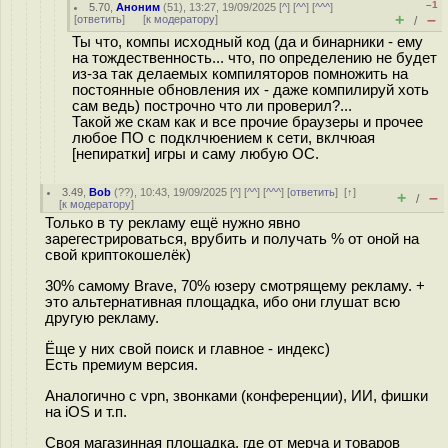
–1
5.70
,
Аноним
(
51
), 13:27, 19/09/2025 [
^
] [
^^
] [
^^^
]
+
–
[
ответить
]
[
к модератору
]
/
Ты что, компы исходный код (да и бинарники - ему
на тождественность... что, по определению не будет
из-за так делаемых компиляторов помножить на
постоянные обновления их - даже компилируй хоть
сам ведь) построчно что ли проверил?...
Такой же скам как и все прочие браузеры и прочее
любое ПО с подклчюением к сети, вклчюая
[непиратки] игры и саму любую ОС.
3.49
,
Bob
(
??
), 10:43, 19/09/2025 [
^
] [
^^
] [
^^^
] [
ответить
]
[
↑
]
+
–
/
[
к модератору
]
Только в ту рекламу ещё нужно явно
зарегестрироваться, врубить и получать % от оной на
свой криптокошелёк)
30% самому Brave, 70% юзеру смотрящему рекламу. +
это альтернативная площадка, ибо они глушат всю
другую рекламу.
Ёще у них свой поиск и главное - индекс)
Есть премиум версия.
Аналогично с vpn, звонками (конференции), ИИ, фишки
на iOS и т.п.
Своя магазинная площадка, где от мерча и товаров