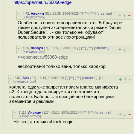
https://opennet.ru/56060-edge
4.72
,
Аноним
(
51
), 13:39, 19/09/2025 [
^
] [
^^
] [
^^^
] [
ответить
]
+
–
/
[
к модератору
]
Особенно в новости понравилось это: 'В браузере
также доступен экспериментальный режим "Super
Duper Secure"'... - как только не "обувают"
пользователя эти все лохотронщики!
4.95
,
dannyD
(
?
), 19:35, 19/09/2025 [
^
] [
^^
] [
^^^
] [
ответить
]
+
–
/
[
к модератору
]
>>opennet.ru/56060-edge
неспортивно! только вайн, только хардкор!
2.67
,
Alex
(
??
), 13:18, 19/09/2025 [
^
] [
^^
] [
^^^
] [
ответить
]
[
↑
]
+
–
/
[
к модератору
]
коллега, едж уже запретил прием плагов манифеста
в2. К концу года планируется его отключить
полностью. Баблос.... и прощай все блокировщики
элементов и рекламы
3.115
,
Аноним
(
113
), 09:10, 20/09/2025 [
^
] [
^^
] [
^^^
] [
ответить
]
+
–
/
[
к модератору
]
Не все, а только ublock origin.