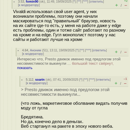
+2
3.53
,
fomin90
(
ok
), 11:49, 19/09/2025 [
^
] [
^^
] [
^^^
] [
ответить
]
+
–
[
к модератору
]
/
Vivaldi использовал свой user agent, у них
возникали проблемы, поэтому они начали
маскироваться под "правильный" браузер, новость
на их сайте где-то есть, у меня на работе даже у edge
есть проблемы, один и тотже сайт работают по разному
на хроме и на edge. Гугл монополист поэтому у нас
сайты и работают лучше на хроме
4.64
,
Аноним
(
51
), 13:11, 19/09/2025 [
^
] [
^^
] [
^^^
] [
ответить
]
+
–
/
[
к модератору
]
Интересно что, Presto движок именно под предлогом этой
несовместимости выкинули ...
большой текст свёрнут,
показать
–1
5.112
,
soarin
(
ok
), 07:41, 20/09/2025 [
^
] [
^^
] [
^^^
] [
ответить
]
+
–
[
к модератору
]
/
> Presto движок именно под предлогом этой
несовместимости выкинули...
(что ложь, маркетинговое оболвание видать получив
мзду от гугла
Бредятина.
Но да, конечно дело в деньгах.
Веб стартанул на ракете в эпоху нового веба.