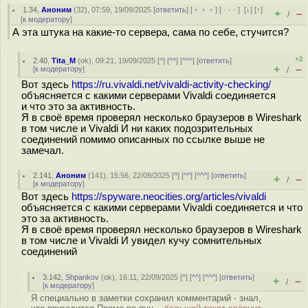
1.34
,
Аноним
(
32
), 07:59, 19/09/2025 [
ответить
] [
﹢﹢﹢
] [
· · ·
]
[
↓
] [
↑
]
+
–
/
[
к модератору
]
А эта штука на какие-то сервера, сама по себе, стучится?
+2
2.40
,
Tita_M
(
ok
), 09:21, 19/09/2025 [
^
] [
^^
] [
^^^
] [
ответить
]
+
–
[
к модератору
]
/
Вот здесь
https://ru.vivaldi.net/vivaldi-activity-checking/
объясняется с какими серверами Vivaldi соединяется
и что это за активность.
Я в своё время проверял несколько браузеров в Wireshark
в том числе и Vivaldi И ни каких подозрительных
соединений помимо описанных по ссылке выше не
замечал.
2.141
,
Аноним
(
141
), 15:56, 22/09/2025 [
^
] [
^^
] [
^^^
] [
ответить
]
+
–
/
[
к модератору
]
Вот здесь
https://spyware.neocities.org/articles/vivaldi
объясняется с какими серверами Vivaldi соединяется и что
это за активность.
Я в своё время проверял несколько браузеров в Wireshark
в том числе и Vivaldi И увидел кучу сомнительных
соединений
3.142
,
Shpankov
(
ok
), 16:11, 22/09/2025 [
^
] [
^^
] [
^^^
] [
ответить
]
+
–
/
[
к модератору
]
Я специально в заметки сохранил комментарий - знал,