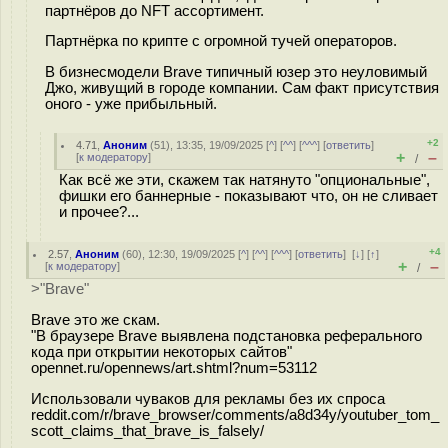
партнёров до NFT ассортимент.
Партнёрка по крипте с огромной тучей операторов.
В бизнесмодели Brave типичный юзер это неуловимый
Джо, живущий в городе компании. Сам факт присутствия
оного - уже прибыльный.
+2
4.71
,
Аноним
(
51
), 13:35, 19/09/2025 [
^
] [
^^
] [
^^^
] [
ответить
]
+
–
[
к модератору
]
/
Как всё же эти, скажем так натянуто "опциональные",
фишки его баннерные - показывают что, он не сливает
и прочее?...
+4
2.57
,
Аноним
(
60
), 12:30, 19/09/2025 [
^
] [
^^
] [
^^^
] [
ответить
]
[
↓
] [
↑
]
+
–
[
к модератору
]
/
>"Brave"
Brave это же скам.
"В браузере Brave выявлена подстановка реферального
кода при открытии некоторых сайтов"
opennet.ru/opennews/art.shtml?num=53112
Использовали чуваков для рекламы без их спроса
reddit.com/r/brave_browser/comments/a8d34y/youtuber_tom_
scott_claims_that_brave_is_falsely/