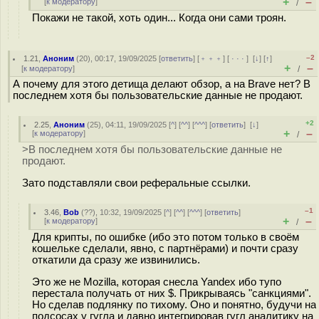
+
–
[
к модератору
]
/
Покажи не такой, хоть один... Когда они сами троян.
–2
1.21
,
Аноним
(
20
), 00:17, 19/09/2025 [
ответить
] [
﹢﹢﹢
] [
· · ·
]
[
↓
] [
↑
]
+
–
[
к модератору
]
/
А почему для этого детища делают обзор, а на Brave нет? В
последнем хотя бы пользовательские данные не продают.
+2
2.25
,
Аноним
(
25
), 04:11, 19/09/2025 [
^
] [
^^
] [
^^^
] [
ответить
]
[
↓
]
+
–
[
к модератору
]
/
>В последнем хотя бы пользовательские данные не
продают.
Зато подставляли свои реферальные ссылки.
–1
3.46
,
Bob
(
??
), 10:32, 19/09/2025 [
^
] [
^^
] [
^^^
] [
ответить
]
+
–
[
к модератору
]
/
Для крипты, по ошибке (ибо это потом только в своём
кошельке сделали, явно, с партнёрами) и почти сразу
откатили да сразу же извинились.
Это же не Mozilla, которая снесла Yandex ибо тупо
перестала получать от них $. Прикрываясь "санкциями".
Но сделав подлянку по тихому. Оно и понятно, будучи на
подсосах у гугла и давно интегрировав гугл аналитику на