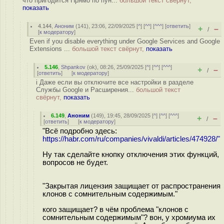
что пригодится Прямо по пун...
большой текст свёрнут,
показать
4.144
,
Аноним
(
141
), 23:06, 22/09/2025 [
^
] [
^^
] [
^^^
] [
ответить
]
+
–
/
[
к модератору
]
Even if you disable everything under Google Services and Google
Extensions ...
большой текст свёрнут,
показать
5.146
,
Shpankov
(
ok
), 08:26, 25/09/2025 [
^
] [
^^
] [
^^^
]
+
–
/
[
ответить
]
[
к модератору
]
i Даже если вы отключите все настройки в разделе
Службы Google и Расширения...
большой текст
свёрнут,
показать
6.149
,
Аноним
(
149
), 19:45, 28/09/2025 [
^
] [
^^
] [
^^^
]
+
–
/
[
ответить
]
[
к модератору
]
"Всё подробно здесь:
https://habr.com/ru/companies/vivaldi/articles/474928/"
Ну так сделайте кнопку отключения этих функций,
вопросов не будет.
"Закрытая лицензия защищает от распространения
клонов с сомнительным содержимым."
кого защищает? в чём проблема "клонов с
сомнительным содержимым"? вон, у хромиума их