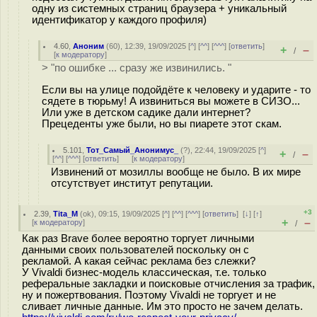
одну из системных страниц браузера + уникальный
идентификатор у каждого профиля)
4.60
,
Аноним
(
60
), 12:39, 19/09/2025 [
^
] [
^^
] [
^^^
] [
ответить
]
+
–
/
[
к модератору
]
> "по ошибке ... сразу же извинились. "
Если вы на улице подойдёте к человеку и ударите - то
сядете в тюрьму! А извиниться вы можете в СИЗО...
Или уже в детском садике дали интернет?
Прецеденты уже были, но вы пиарете этот скам.
5.101
,
Тот_Самый_Анонимус_
(
?
), 22:44, 19/09/2025 [
^
]
+
–
/
[
^^
] [
^^^
] [
ответить
]
[
к модератору
]
Извинений от мозиллы вообще не было. В их мире
отсутствует институт репутации.
+3
2.39
,
Tita_M
(
ok
), 09:15, 19/09/2025 [
^
] [
^^
] [
^^^
] [
ответить
]
[
↓
] [
↑
]
+
–
[
к модератору
]
/
Как раз Brave более вероятно торгует личными
данными своих пользователей поскольку он с
рекламой. А какая сейчас реклама без слежки?
У Vivaldi бизнес-модель классическая, т.е. только
реферальные закладки и поисковые отчисления за трафик,
ну и пожертвования. Поэтому Vivaldi не торгует и не
сливает личные данные. Им это просто не зачем делать.