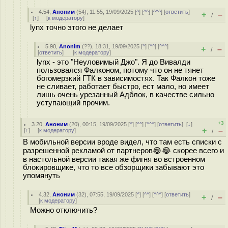
4.54
,
Аноним
(
54
), 11:55, 19/09/2025 [
^
] [
^^
] [
^^^
] [
ответить
]
+
–
/
[
↑
] [
к модератору
]
lynx точно этого не делает
5.90
,
Anonim
(
??
), 18:31, 19/09/2025 [
^
] [
^^
] [
^^^
]
+
–
/
[
ответить
]
[
к модератору
]
lynx - это "Неуловимый Джо". Я до Вивалди
пользовался Фалконом, потому что он не тянет
богомерзкий ГТК в зависимостях. Так Фалкон тоже
не сливает, работает быстро, ест мало, но имеет
лишь очень урезанный Адблок, в качестве сильно
уступающий прочим.
+3
3.20
,
Аноним
(
20
), 00:15, 19/09/2025 [
^
] [
^^
] [
^^^
] [
ответить
]
[
↓
]
+
–
[
↑
] [
к модератору
]
/
В мобильной версии вроде видел, что там есть списки с
разрешенной рекламой от партнеров😂😂 скорее всего и
в настольной версии такая же фигня во встроенном
блокировщике, что то все обзорщики забывают это
упомянуть
4.32
,
Аноним
(
32
), 07:55, 19/09/2025 [
^
] [
^^
] [
^^^
] [
ответить
]
+
–
/
[
к модератору
]
Можно отключить?