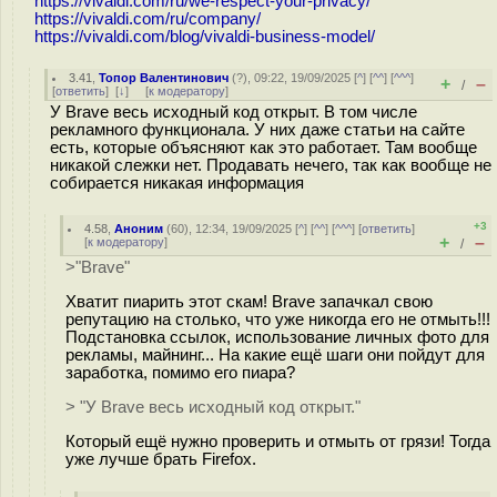
https://vivaldi.com/ru/we-respect-your-privacy/
https://vivaldi.com/ru/company/
https://vivaldi.com/blog/vivaldi-business-model/
3.41
,
Топор Валентинович
(
?
), 09:22, 19/09/2025 [
^
] [
^^
] [
^^^
]
+
–
/
[
ответить
]
[
↓
] [
к модератору
]
У Brave весь исходный код открыт. В том числе
рекламного функционала. У них даже статьи на сайте
есть, которые объясняют как это работает. Там вообще
никакой слежки нет. Продавать нечего, так как вообще не
собирается никакая информация
+3
4.58
,
Аноним
(
60
), 12:34, 19/09/2025 [
^
] [
^^
] [
^^^
] [
ответить
]
+
–
[
к модератору
]
/
>"Brave"
Хватит пиарить этот скам! Brave запачкал свою
репутацию на столько, что уже никогда его не отмыть!!!
Подстановка ссылок, использование личных фото для
рекламы, майнинг... На какие ещё шаги они пойдут для
заработка, помимо его пиара?
> "У Brave весь исходный код открыт."
Который ещё нужно проверить и отмыть от грязи! Тогда
уже лучше брать Firefox.