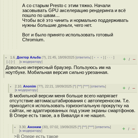
А со старым Presto с этим тяжко. Начали
засовывать GPU акселерацию рендеринга и всё
пошло по швам…
Чтобы всё это чинить и нормально поддерживать
нужны большие деньги, чего нет.
Вот и было принято использовать готовый
Chromium.
1.6
,
Доктор Альба
(
?
), 21:45, 18/09/2025 [
ответить
] [
﹢﹢﹢
] [
· · ·
]
+
–
/
[
↓
] [
↑
] [
к модератору
]
Довольно интересный браузер. Пользуюсь им на
ноутбуке. Мобильная версия сильно урезанная.
2.10
,
Anonim
(
??
), 22:21, 18/09/2025 [
^
] [
^^
] [
^^^
] [
ответить
]
+
–
/
[
к модератору
]
В мобильной версии меня больше всего напрягает
отсутствие автомасштабирования с автопереносом. Т.е.
приходится использовать горизонтальную прокрутку на
сайтах, не адаптированных под узкие экраны смартфонов.
В Опере есть такое, а в Вивалди я не нашел.
3.30
,
Аноним
(
30
), 07:02, 19/09/2025 [
^
] [
^^
] [
^^^
] [
ответить
]
+
–
/
[
к модератору
]
>В Опере есть такое