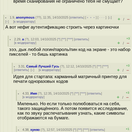
время сканирования не ограничено тебя не смущает?
1.9
,
anonymous
(
??
), 11:35, 14/10/2025 [
ответить
] [
﹢﹢﹢
] [
· · ·
]
[
↓
]
+
–
/
[
↑
] [
к модератору
]
А вот нефиг аутентификацию строить через картиночки
+3
2.29
,
а
(
?
), 12:03, 14/10/2025 [
^
] [
^^
] [
^^^
] [
ответить
]
+
–
[
к модератору
]
/
эээ, дык любой логин/пароль/пин код на экране - это набор
пикселей - то бишь картинка
+3
3.31
,
Самый Лучший Гусь
(
?
), 12:12, 14/10/2025 [
^
] [
^^
] [
^^^
]
+
–
[
ответить
]
[
↓
] [
к модератору
]
/
Идея для стартапа: карманный матричный принтер для
печати одноразовых кодов
+3
4.33
,
Имя
(
?
), 12:35, 14/10/2025 [
^
] [
^^
] [
^^^
] [
ответить
]
+
–
[
к модератору
]
/
Миленько. Но если только полюбоваться на себя,
такого защищённого. А потом появится исследование,
как по звуку распечатывания узнать, какие символы
отображаются на бумаге.
+1
4.38
,
хуняо
(
?
), 12:57, 14/10/2025 [
^
] [
^^
] [
^^^
] [
ответить
]