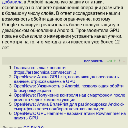
добавила
в Android начальную защиту от атаки,
основанную на запрете применения операции размытия
к большому числу слоёв. В ответ исследователи нашли
возможность обойти данное ограничение, поэтому
Google планирует реализовать более полную защиту в
декабрьском обновлении Android. Производители GPU
пока не объявляли о намерении устранить канал утечки,
несмотря на то, что метод атаки известен уже более 12
лет.
+
–
исправить
/
+31
Главная ссылка к новости
(
https://arstechnica.com/securi...
)
OpenNews: Атака GPU.zip, позволяющая воссоздать
данные, отрисовываемые GPU
OpenNews: Уязвимость в Android, позволяющая обойти
блокировку экрана
OpenNews: Получение контроля над смартфоном после
ремонта через комплектующие
OpenNews: Атака BrutePrint для разблокировки Android-
смартфона через подбор отпечатков пальцев
OpenNews: GPUHammer - вариант атаки Rowhammer на
память GPU