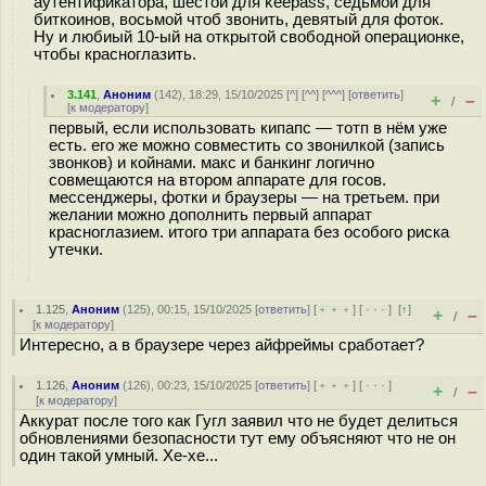
аутентификатора, шестой для keepass, седьмой для
биткоинов, восьмой чтоб звонить, девятый для фоток.
Ну и любиый 10-ый на открытой свободной операционке,
чтобы красноглазить.
3.141
,
Аноним
(
142
), 18:29, 15/10/2025 [
^
] [
^^
] [
^^^
] [
ответить
]
+
–
/
[
к модератору
]
первый, если использовать кипапс — тотп в нём уже
есть. его же можно совместить со звонилкой (запись
звонков) и койнами. макс и банкинг логично
совмещаются на втором аппарате для госов.
мессенджеры, фотки и браузеры — на третьем. при
желании можно дополнить первый аппарат
красноглазием. итого три аппарата без особого риска
утечки.
1.125
,
Аноним
(
125
), 00:15, 15/10/2025 [
ответить
] [
﹢﹢﹢
] [
· · ·
]
[
↑
]
+
–
/
[
к модератору
]
Интересно, а в браузере через айфреймы сработает?
1.126
,
Аноним
(
126
), 00:23, 15/10/2025 [
ответить
] [
﹢﹢﹢
] [
· · ·
]
+
–
/
[
к модератору
]
Аккурат после того как Гугл заявил что не будет делиться
обновлениями безопасности тут ему объясняют что не он
один такой умный. Хе-хе...