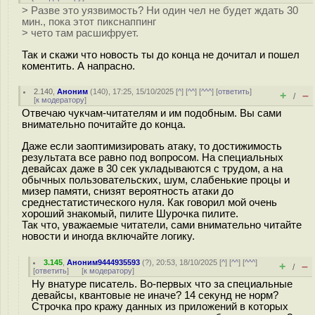
> Разве это уязвимость? Ни один чел не будет ждать 30
мин., пока этот пикснаппинг
> чето там расшифрует.
Так и скажи что новость ты до конца не дочитал и пошел
коментить. А напрасно.
2.140
,
Аноним
(
140
), 17:25, 15/10/2025 [
^
] [
^^
] [
^^^
] [
ответить
]
+
–
/
[
к модератору
]
Отвечаю чукчам-читателям и им подобным. Вы сами
внимательно почитайте до конца.
Даже если заоптимизировать атаку, то достижимость
результата все равно под вопросом. На специальных
девайсах даже в 30 сек укладываются с трудом, а на
обычных пользовательских, шум, слабенькие процы и
мизер памяти, снизят вероятность атаки до
среднестатистического нуля. Как говорил мой очень
хороший знакомый, пилите Шурочка пилите.
Так что, уважаемые читатели, сами внимательно читайте
новости и иногда включайте логику.
3.145
,
Аноним9444935593
(
?
), 20:53, 18/10/2025 [
^
] [
^^
] [
^^^
]
+
–
/
[
ответить
]
[
к модератору
]
Ну внатуре писатель. Во-первых что за специальные
девайсы, квантовые не иначе? 14 секунд не норм?
Строчка про кражу данных из приложений в которых