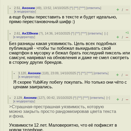
2.51
,
Аноним
(
49
), 13:52, 14/10/2025 [
^
] [
^^
] [
^^^
] [
ответить
]
+
–
/
[
к модератору
]
а еще буквы переставить в тексте и будет идеально,
прямо перестановочный шифр :)
+1
2.61
,
Ан339ним
(
?
), 14:36, 14/10/2025 [
^
] [
^^
] [
^^^
] [
ответить
]
[
↓
]
+
–
[
к модератору
]
/
Без разницы какая уязвимость. Цель всех подобных
публикаций - чтобы ты побежал выкидывать свой
смартфон в мусорку и бежал брать последний пиксель или
самсунг, наяривал на обновления и даже не смел смотреть
в сторону других брендов.
3.120
,
Аноним
(
118
), 23:09, 14/10/2025 [
^
] [
^^
] [
^^^
] [
ответить
]
+
–
/
[
к модератору
]
Я скорее YubiKey побегу покупать. Но только они чёто с
ценами заигрались.
2.129
,
Аноним
(
127
), 00:42, 15/10/2025 [
^
] [
^^
] [
^^^
] [
ответить
]
[
↑
]
+
–
/
[
к модератору
]
>Cтрашная-престрашная уязвимость, которую
можно закрыть просто рандомизировав цвета текста
и фона.
Уязвимости 12 лет. Маловероятно, что её пофиксят в
новом телефоне.