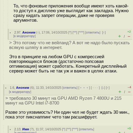
То, что фоновые приложения вообще имеют хоть какой-
то доступ к дисплею уже выглядит как закладка. Нужно
сразу кидать запрет операции, даже не проверяя
аргументов.
+2
2.97
,
Аноним
(
-
), 17:06, 14/10/2025 [
^
] [
^^
] [
^^^
] [
ответить
]
[
↑
]
+
–
[
к модератору
]
/
> Это потому что не вейланд? А вот не надо было пускать
всякую шляпу в интернет.
Это в принципе на любом GPU с компрессией
повторяющихся блоков (достаточно попсовая
оптимизация) может сработать. Конкретный дисплейный
сервер может быть не так уж и важен в целях атаки.
–4
1.6
,
Аноним
(
6
), 11:33, 14/10/2025 [
ответить
] [
﹢﹢﹢
] [
· · ·
]
[
↓
] [
↑
]
+
–
[
к модератору
]
/
> требовало 30 минут на GPU AMD Ryzen 7 4800U и 215
минут на GPU Intel i7-8700
Разве это уязвимость? Ни один чел не будет ждать 30 мин.,
пока этот пикснаппинг чето там расшифрует.
+9
2.13
,
Имя
(
?
), 11:37, 14/10/2025 [
^
] [
^^
] [
^^^
] [
ответить
]
+
–
[
к модератору
]