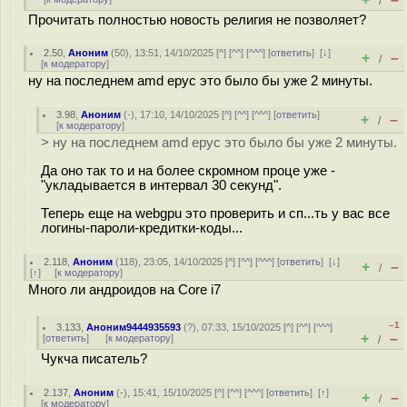
/
Прочитать полностью новость религия не позволяет?
2.50
,
Аноним
(
50
), 13:51, 14/10/2025 [
^
] [
^^
] [
^^^
] [
ответить
]
[
↓
]
+
–
/
[
к модератору
]
ну на последнем amd epyc это было бы уже 2 минуты.
3.98
,
Аноним
(
-
), 17:10, 14/10/2025 [
^
] [
^^
] [
^^^
] [
ответить
]
+
–
/
[
к модератору
]
> ну на последнем amd epyc это было бы уже 2 минуты.
Да оно так то и на более скромном проце уже -
"укладывается в интервал 30 секунд".
Теперь еще на webgpu это проверить и сп...ть у вас все
логины-пароли-кредитки-коды...
2.118
,
Аноним
(
118
), 23:05, 14/10/2025 [
^
] [
^^
] [
^^^
] [
ответить
]
[
↓
]
+
–
/
[
↑
] [
к модератору
]
Много ли андроидов на Core i7
–1
3.133
,
Аноним9444935593
(
?
), 07:33, 15/10/2025 [
^
] [
^^
] [
^^^
]
+
–
[
ответить
]
[
к модератору
]
/
Чукча писатель?
2.137
,
Аноним
(
-
), 15:41, 15/10/2025 [
^
] [
^^
] [
^^^
] [
ответить
]
[
↑
]
+
–
/
[
к модератору
]