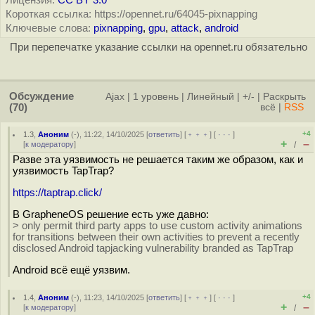
Лицензия:
CC BY 3.0
Короткая ссылка: https://opennet.ru/64045-pixnapping
Ключевые слова:
pixnapping
,
gpu
,
attack
,
android
При перепечатке указание ссылки на opennet.ru обязательно
Обсуждение
Ajax
|
1 уровень
|
Линейный
|
+/-
|
Раскрыть
(70)
всё
|
RSS
+4
1.3
,
Аноним
(
-
), 11:22, 14/10/2025 [
ответить
] [
﹢﹢﹢
] [
· · ·
]
+
–
[
к модератору
]
/
Разве эта уязвимость не решается таким же образом, как и
уязвимость TapTrap?
https://taptrap.click/
В GrapheneOS решение есть уже давно:
> only permit third party apps to use custom activity animations
for transitions between their own activities to prevent a recently
disclosed Android tapjacking vulnerability branded as TapTrap
Android всё ещё уязвим.
+4
1.4
,
Аноним
(
-
), 11:23, 14/10/2025 [
ответить
] [
﹢﹢﹢
] [
· · ·
]
+
–
[
к модератору
]
/