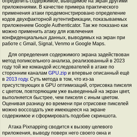
определить содержимое, выводимое на экран другими
приложениями. В качестве примера практического
применения атаки продемонстрировано определение
кодов двухфакторной аутентификации, показываемых
приложением Google Authenticator. Так же показано как
можно применить атаку для извлечения
конфиденциальных данных, выводимых на экран при
работе с Gmail, Signal, Venmo и Google Maps.
Для определения содержимого экрана задействован
метод попиксельного анализа, реализованный в 2023
году той же командой исследователей в атаке по
сторонним каналам
GPU.zip
и впервые описанный ещё
в
2013 году
. Суть метода в том, что из-за
присутствующих в GPU оптимизаций, отрисовка пикселя
с цветом, повторяющим уже выведенный на экран цвет,
выполняется быстрее, чем пикселя с иным цветом.
Оценивая разницу во времени при отрисовке пикселей
можно воссоздать уже имеющееся на экране
содержимое и сформировать подобие скриншота.
Атака Pixnapping сводится к вызову целевого
приложения, выводу поверх него своего окна и