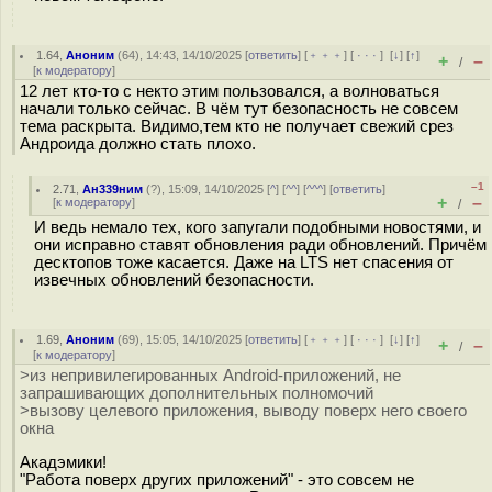
1.64
,
Аноним
(
64
), 14:43, 14/10/2025 [
ответить
] [
﹢﹢﹢
] [
· · ·
]
[
↓
] [
↑
]
+
–
/
[
к модератору
]
12 лет кто-то с некто этим пользовался, а волноваться
начали только сейчас. В чём тут безопасность не совсем
тема раскрыта. Видимо,тем кто не получает свежий срез
Андроида должно стать плохо.
–1
2.71
,
Ан339ним
(
?
), 15:09, 14/10/2025 [
^
] [
^^
] [
^^^
] [
ответить
]
+
–
[
к модератору
]
/
И ведь немало тех, кого запугали подобными новостями, и
они исправно ставят обновления ради обновлений. Причём
десктопов тоже касается. Даже на LTS нет спасения от
извечных обновлений безопасности.
1.69
,
Аноним
(
69
), 15:05, 14/10/2025 [
ответить
] [
﹢﹢﹢
] [
· · ·
]
[
↓
] [
↑
]
+
–
/
[
к модератору
]
>из непривилегированных Android-приложений, не
запрашивающих дополнительных полномочий
>вызову целевого приложения, выводу поверх него своего
окна
Акадэмики!
"Работа поверх других приложений" - это совсем не