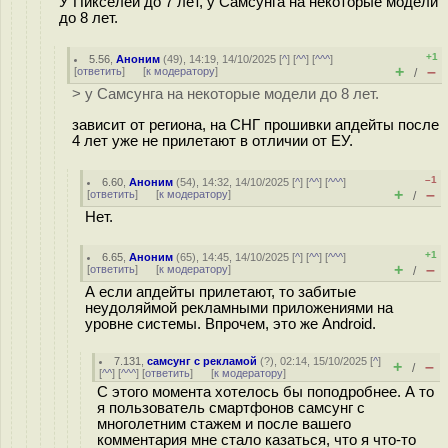
У Пикселей до 7 лет, у Самсунга на некоторые модели
до 8 лет.
+1
5.56
,
Аноним
(
49
), 14:19, 14/10/2025 [
^
] [
^^
] [
^^^
]
+
–
[
ответить
]
[
к модератору
]
/
> у Самсунга на некоторые модели до 8 лет.
зависит от региона, на СНГ прошивки апдейты после
4 лет уже не прилетают в отличии от ЕУ.
–1
6.60
,
Аноним
(
54
), 14:32, 14/10/2025 [
^
] [
^^
] [
^^^
]
+
–
[
ответить
]
[
к модератору
]
/
Нет.
+1
6.65
,
Аноним
(
65
), 14:45, 14/10/2025 [
^
] [
^^
] [
^^^
]
+
–
[
ответить
]
[
к модератору
]
/
А если апдейты прилетают, то забитые
неудоляймой рекламными приложениями на
уровне системы. Впрочем, это же Android.
7.131
,
самсунг с рекламой
(
?
), 02:14, 15/10/2025 [
^
]
+
–
/
[
^^
] [
^^^
] [
ответить
]
[
к модератору
]
С этого момента хотелось бы поподробнее. А то
я пользователь смартфонов самсунг с
многолетним стажем и после вашего
комментария мне стало казаться, что я что-то