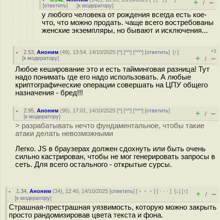
+
–
/
[
ответить
]
[
к модератору
]
у любого человека от рождения всегда есть кое-
что, что можно продать. чаще всего востребованы
женские экземпляры, но бывают и исключения...
+1
2.53
,
Аноним
(
49
), 13:54, 14/10/2025 [
^
] [
^^
] [
^^^
] [
ответить
]
[
↑
]
+
–
[
к модератору
]
/
Любое кеширование это и есть тайминговая разница! Тут
надо понимать где его надо использовать. А любые
криптографические операции совершать на ЦПУ общего
назначения - бред!!!
2.95
,
Аноним
(
95
), 17:01, 14/10/2025 [
^
] [
^^
] [
^^^
] [
ответить
]
+
–
/
[
к модератору
]
> разрабатывать нечто фундаментальное, чтобы такие
атаки делать невозможными
Легко. JS в браузерах должен сдохнуть или быть очень
сильно кастрирован, чтобы не мог генерировать запросы в
сеть. Для всего остального - открытые сурсы.
1.34
,
Аноним
(
34
), 12:40, 14/10/2025 [
ответить
] [
﹢﹢﹢
] [
· · ·
]
[
↓
] [
↑
]
+
–
/
[
к модератору
]
Cтрашная-престрашная уязвимость, которую можно закрыть
просто рандомизировав цвета текста и фона.