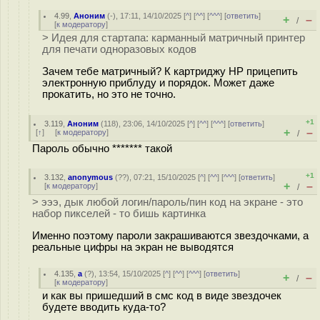
4.99
,
Аноним
(
-
), 17:11, 14/10/2025 [
^
] [
^^
] [
^^^
] [
ответить
]
+
–
/
[
к модератору
]
> Идея для стартапа: карманный матричный принтер
для печати одноразовых кодов
Зачем тебе матричный? К картриджу HP прицепить
электронную приблуду и порядок. Может даже
прокатить, но это не точно.
+1
3.119
,
Аноним
(
118
), 23:06, 14/10/2025 [
^
] [
^^
] [
^^^
] [
ответить
]
+
–
[
↑
] [
к модератору
]
/
Пароль обычно ******* такой
+1
3.132
,
anonymous
(
??
), 07:21, 15/10/2025 [
^
] [
^^
] [
^^^
] [
ответить
]
+
–
[
к модератору
]
/
> эээ, дык любой логин/пароль/пин код на экране - это
набор пикселей - то бишь картинка
Именно поэтому пароли закрашиваются звездочками, а
реальные цифры на экран не выводятся
4.135
,
а
(
?
), 13:54, 15/10/2025 [
^
] [
^^
] [
^^^
] [
ответить
]
+
–
/
[
к модератору
]
и как вы пришедший в смс код в виде звездочек
будете вводить куда-то?