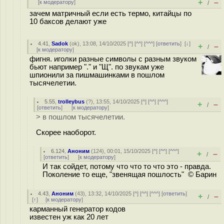
+
–
[
к модератору
]
/
зачем матричный если есть термо, китайцы по
10 баксов делают уже
4.41
,
Sadok
(
ok
), 13:08, 14/10/2025 [
^
] [
^^
] [
^^^
] [
ответить
]
[
↓
]
+
–
/
[
к модератору
]
фигня. иголки разные символы с разным звуком
бьют например "." и "Щ". по звукам уже
шпионили за пишмашинками в пошлом
тысячелетии.
5.55
,
trolleybus
(
?
), 13:55, 14/10/2025 [
^
] [
^^
] [
^^^
]
+
–
/
[
ответить
]
[
к модератору
]
> в пошлом тысячелетии.
Скорее наоборот.
6.124
,
Аноним
(
124
), 00:01, 15/10/2025 [
^
] [
^^
] [
^^^
]
+
–
/
[
ответить
]
[
к модератору
]
И так сойдет, потому что что то что это - правда.
Поколение то еще, "звенящая пошлость" © Барин
4.43
,
Аноним
(
43
), 13:32, 14/10/2025 [
^
] [
^^
] [
^^^
] [
ответить
]
+
–
/
[
↑
] [
к модератору
]
карманный генератор кодов
известен уж как 20 лет