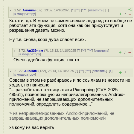
+1
2.52
,
Аноним
(
52
), 13:52, 14/10/2025 [
^
] [
^^
] [
^^^
] [
ответить
]
[
↓
]
+
–
[
к модератору
]
/
Кстати, да. В моем не самом свежем андроид го вообще не
работает эта функция, хотя она как бы присутствует и
разрешения давать можно.
Ну т.е. снова, кора дуба спасет всех.
3.72
,
Ан339ним
(
?
), 15:12, 14/10/2025 [
^
] [
^^
] [
^^^
] [
ответить
]
+
–
/
[
к модератору
]
Очень удобная функция, так то.
2.122
,
Аноним
(
122
), 23:14, 14/10/2025 [
^
] [
^^
] [
^^^
] [
ответить
]
[
↑
]
+
–
/
[
к модератору
]
Совсем в этом не разбираюсь и по ссылкам из новости не
ходил, но написано:
"... разработала технику атаки Pixnapping (CVE-2025-
48561), позволяющую из непривилегированных Android-
приложений, не запрашивающих дополнительных
полномочий, определить содержимое..."
> из непривилегированных Android-приложений, не
запрашивающих дополнительных полномочий
хз кому из вас верить