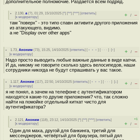
дополнительное полномочие. Раздается всем подряд.
2.130
,
а
(
?
), 01:29, 15/10/2025 [
^
] [
^^
] [
^^^
] [
ответить
]
+
–
/
[
к модератору
]
там "поверх" - это типо спавн активити другого приложения
из атакующего, видимо.
а не "Display over other apps"
1.73
,
Аноним
(
73
), 15:25, 14/10/2025 [
ответить
] [
﹢﹢﹢
] [
· · ·
]
[
↑
]
+
–
/
[
к модератору
]
Надо просто выводить любые важные данные в виде капчи.
И да, никому не говорите сколько здесь велосипедов, наши
сотрудники никогда не будут спрашивать у вас такое.
1.117
,
Аноним
(
117
), 22:50, 14/10/2025 [
ответить
] [
﹢﹢﹢
] [
· · ·
]
[
↓
]
+
–
/
[
к модератору
]
я не понял, а зачем на телефоне с аутентификатором
находятся какие-то другие приложения? что, так сложно
найти на помойке отдельный киткат чисто для
аутентификатора?
+1
2.121
,
Аноним
(
118
), 23:12, 14/10/2025 [
^
] [
^^
] [
^^^
] [
ответить
]
+
–
[
к модератору
]
/
Один для маха, другой для банкинга, третий для
мессенджеров, четвёртый для браузера, пятый дял