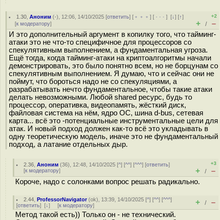
+2
1.30
,
Аноним
(
-
), 12:06, 14/10/2025 [
ответить
] [
﹢﹢﹢
] [
· · ·
]
[
↓
] [
↑
]
+
–
[
к модератору
]
/
И это дополнительный аргумент в копилку того, что тайминг-
атаки это не что-то специфичное для процессоров со
спекулятивным выполнением, а фундаментальная угроза.
Ещё тогда, когда тайминг-атаки на криптоалгоритмы начали
демонстрировать, это было понятно всем, но не борцунам со
спекулятивным выполнением. Я думаю, что и сейчас они не
поймут, что бороться надо не со спекуляциями, а
разрабатывать нечто фундаментальное, чтобы такие атаки
делать невозможными. Любой shared ресурс, будь то
процессор, оперативка, видеопамять, жёсткий диск,
файловая система на нём, ядро ОС, шина d-bus, сетевая
карта... всё это -потенциальные инструментальные цели для
атак. И новый подход должен как-то всё это укладывать в
одну теоретическую модель, иначе это не фундаментальный
подход, а латание отдельных дыр.
+3
2.36
,
Аноним
(
36
), 12:48, 14/10/2025 [
^
] [
^^
] [
^^^
] [
ответить
]
+
–
[
к модератору
]
/
Короче, надо с солонками вопрос решать радикально.
2.44
,
ProfessorNavigator
(
ok
), 13:39, 14/10/2025 [
^
] [
^^
] [
^^^
]
+
–
/
[
ответить
]
[
↓
] [
к модератору
]
Метод такой есть)) Только он - не технический.