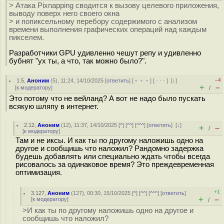
> Атака Pixnapping сводится к вызову целевого приложения,
выводу поверх него своего окна
> и попиксельному перебору содержимого с анализом
времени выполнения графических операций над каждым
пикселем.
Разработчики GPU удивленно чешут репу и удивленно
бубнят "ух ты, а что, так можно было?".
–4
1.5
,
Аноним
(
5
), 11:24, 14/10/2025 [
ответить
] [
﹢﹢﹢
] [
· · ·
]
[
↓
]
+
–
[
к модератору
]
/
Это потому что не вейланд? А вот не надо было пускать
всякую шляпу в интернет.
2.12
,
Аноним
(
12
), 11:37, 14/10/2025 [
^
] [
^^
] [
^^^
] [
ответить
]
[
↓
]
+
–
/
[
к модератору
]
Там и не иксы. И как ты по другому наложишь одно на
другое и сообщишь что наложил? Рандомно задержка
будешь добавлять или специально ждать чтобы всегда
рисовалось за одинаковое время? Это преждевременная
оптимизация.
+1
3.127
,
Аноним
(
127
), 00:30, 15/10/2025 [
^
] [
^^
] [
^^^
] [
ответить
]
+
–
[
к модератору
]
/
>И как ты по другому наложишь одно на другое и
сообщишь что наложил?