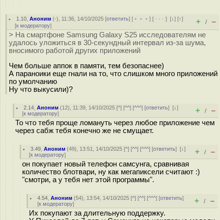
1.10
,
Аноним
(
-
), 11:36, 14/10/2025 [
ответить
] [
﹢﹢﹢
] [
· · ·
]
[
↓
] [
↑
]
+
–
/
[
к модератору
]
> На смартфоне Samsung Galaxy S25 исследователям не
удалось уложиться в 30-секундный интервал из-за шума,
вносимого работой других приложений
Чем больше аппок в памяти, тем безопаснее)
А параноики еще гнали на то, что слишком много приложений
по умолчанию
Ну что выкусили)?
2.14
,
Аноним
(
12
), 11:39, 14/10/2025 [
^
] [
^^
] [
^^^
] [
ответить
]
[
↓
]
+
–
/
[
к модератору
]
То что тебя проще ломануть через любое приложение чем
через сабж тебя конечно же не смущает.
3.49
,
Аноним
(
49
), 13:51, 14/10/2025 [
^
] [
^^
] [
^^^
] [
ответить
]
[
↓
]
+
–
/
[
к модератору
]
он покупает новый телефон самсунга, сравнивая
количество блотвари, ну как мегапиксели считают :)
"смотри, а у тебя нет этой программы".
4.54
,
Аноним
(
54
), 13:54, 14/10/2025 [
^
] [
^^
] [
^^^
] [
ответить
]
+
–
/
[
к модератору
]
Их покупают за длительную поддержку.