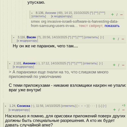
упускаю.
8.136
,
Аноним
(
49
), 14:15, 15/10/2025 [
^
] [
^^
] [
^^^
]
+
–
/
[
ответить
]
[
к модератору
]
smex org invasive-israeli-software-is-harvesting-data-
from-samsung-users-in-wa...
текст свёрнут,
показать
3.116
,
Васян
(
?
), 20:56, 14/10/2025 [
^
] [
^^
] [
^^^
] [
ответить
]
[
↑
]
+
–
/
[
к модератору
]
Ну он же не параноик, чего там....
2.101
,
Аноним
(
-
), 17:12, 14/10/2025 [
^
] [
^^
] [
^^^
] [
ответить
]
[
↑
]
+
–
/
[
к модератору
]
> А параноики еще гнали на то, что слишком много
приложений по умолчанию
С теми приложухами - никакие взломщики нахрен не упали:
враг уже внутри!
+3
1.24
,
Сосиска
(-), 11:56, 14/10/2025 [
ответить
] [
﹢﹢﹢
] [
· · ·
]
[
↓
] [
↑
]
+
–
[
к модератору
]
/
Насколько я помню, для орисовки приложений поверх других
должны быть специальные разрешения. А кто их будет
давать случайной апке?