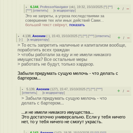
6.144
,
ProfessorNavigator
(
ok
), 19:32, 15/10/2025 [
^
] [
^^
]
+
–
/
[
^^^
] [
ответить
]
[
к модератору
]
Это не запреты, а угроза последствиями за
совершение тех или иных действий Сами...
большой текст свёрнут,
показать
4.138
,
Аноним
(
-
), 15:43, 15/10/2025 [
^
] [
^^
] [
^^^
] [
ответить
]
+
–
/
[
↑
] [
к модератору
]
> То есть запретить наличные и капитализм вообще,
поработить всех граждан
> чтобы работали за еду и не имели никакого
имущества? Все остальные меры
> работать не будут, только хардкор.
Забыли придумать сущую мелочь - что делать с
бартером...
5.139
,
Аноним
(
127
), 15:47, 15/10/2025 [
^
] [
^^
] [
^^^
]
+
–
/
[
ответить
]
[
к модератору
]
> Забыли придумать сущую мелочь - что
делать с бартером...
...и не имели никакого имущества...
Это достаточно универсально. Если у тебя ничего
нет, то у тебя ничего не смогут украсть.
6.142
,
Аноним
(
142
), 18:35, 15/10/2025 [
^
] [
^^
] [
^^^
]