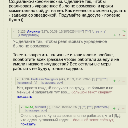
Социально-экономический. Сделайте так, чтобы
реализовать украденное было не возможно, и кражи
моментально сойдут на нет. Как именно это можно сделать
- задачка со звёздочкой. Подумайте на досуге - полезно
будет))
+1
3.128
,
Аноним
(
127
), 00:39, 15/10/2025 [
^
] [
^^
] [
^^^
] [
ответить
]
+
–
[
к модератору
]
/
>Сделайте так, чтобы реализовать украденное
было не возможно
То есть запретить наличные и капитализм вообще,
поработить всех граждан чтобы работали за еду и не
имели никакого имущества? Все остальные меры
работать не будут, только хардкор.
4.134
,
ProfessorNavigator
(
ok
), 11:59, 15/10/2025 [
^
] [
^^
] [
^^^
]
+
–
/
[
ответить
]
[
↓
] [
к модератору
]
Нет, просто каждый получает по труду, не больше и не
меньше И запретами тут воо...
большой текст свёрнут,
показать
5.143
,
Аноним
(
-
), 18:52, 15/10/2025 [
^
] [
^^
] [
^^^
] [
ответить
]
+
–
/
[
к модератору
]
Очень странно Куча запретов вполне работают, что ПДД,
что админ уголовный кодек...
большой текст свёрнут,
показать