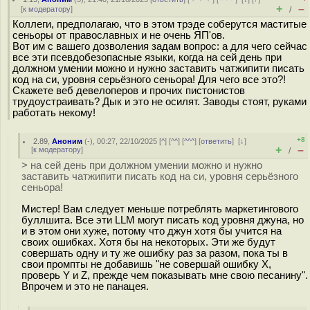
+
–
[
к модератору
]
/
Коллеги, предполагаю, что в этом трэде соберутся маститые
сеньоры от православных и не очень ЯП'ов.
Вот им с вашего дозволения задам вопрос: а для чего сейчас
все эти псевдобезопасные языки, когда на сей день при
должном умении можно и нужно заставить чатжипити писать
код на си, уровня серьёзного сеньора! Для чего все это?!
Скажете веб девелоперов и прочих пистонистов
трудоустраивать? Дык и это не осилят. Заводы стоят, руками
работать некому!
+8
2.89
,
Аноним
(
-
), 00:27, 22/10/2025 [
^
] [
^^
] [
^^^
] [
ответить
]
[
↓
]
+
–
[
к модератору
]
/
> на сей день при должном умении можно и нужно
заставить чатжипити писать код на си, уровня серьёзного
сеньора!
Мистер! Вам следует меньше потреблять маркетингового
буллшита. Все эти LLM могут писать код уровня джуна, но
и в этом они хуже, потому что джун хотя бы учится на
своих ошибках. Хотя бы на некоторых. Эти же будут
совершать одну и ту же ошибку раз за разом, пока ты в
свои промпты не добавишь "не совершай ошибку X,
проверь Y и Z, прежде чем показывать мне свою песанину".
Впрочем и это не панацея.