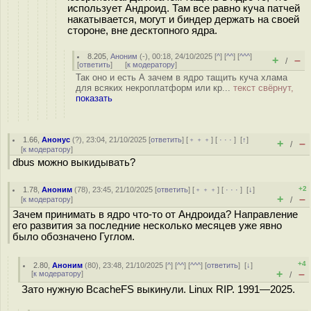
использует Андроид. Там все равно куча патчей
накатывается, могут и биндер держать на своей
стороне, вне десктопного ядра.
8.205
,
Аноним
(
-
), 00:18, 24/10/2025 [
^
] [
^^
] [
^^^
]
+
–
/
[
ответить
]
[
к модератору
]
Так оно и есть А зачем в ядро тащить куча хлама
для всяких некроплатформ или кр...
текст свёрнут,
показать
1.66
,
Анонус
(
?
), 23:04, 21/10/2025 [
ответить
] [
﹢﹢﹢
] [
· · ·
]
[
↑
]
+
–
/
[
к модератору
]
dbus можно выкидывать?
+2
1.78
,
Аноним
(
78
), 23:45, 21/10/2025 [
ответить
] [
﹢﹢﹢
] [
· · ·
]
[
↓
]
+
–
[
к модератору
]
/
Зачем принимать в ядро что-то от Андроида? Направление
его развития за последние несколько месяцев уже явно
было обозначено Гуглом.
+4
2.80
,
Аноним
(
80
), 23:48, 21/10/2025 [
^
] [
^^
] [
^^^
] [
ответить
]
[
↓
]
+
–
[
к модератору
]
/
Зато нужную BcacheFS выкинули. Linux RIP. 1991—2025.