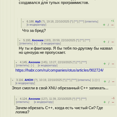
создавался для тупых программистов.
+1
6.188
,
tty3
(
?
), 19:18, 22/10/2025 [
^
] [
^^
] [
^^^
] [
ответить
]
+
–
[
к модератору
]
/
Что за бред?
5.193
,
Аноним
(
193
), 20:59, 22/10/2025 [
^
] [
^^
] [
^^^
]
+
–
/
[
ответить
]
[
↑
] [
к модератору
]
Ну ты и фантазер. Я бы тебя по-другому бы назвал
но цензура не пропускает.
4.145
,
Аноним
(
145
), 13:27, 22/10/2025 [
^
] [
^^
] [
^^^
]
+
–
/
[
ответить
]
[
↑
] [
к модератору
]
https://habr.com/ru/companies/otus/articles/902724/
3.116
,
AHOH
(
?
), 10:19, 22/10/2025 [
^
] [
^^
] [
^^^
] [
ответить
]
[
↓
] [
↑
]
+
–
/
[
к модератору
]
Эпол смогли в свой XNU обрезанный C++ запихать...
–1
4.124
,
Аноним
(
127
), 11:39, 22/10/2025 [
^
] [
^^
] [
^^^
]
+
–
[
ответить
]
[
к модератору
]
/
Зачем обрезать C++, когда есть чистый Си? Где
логика?