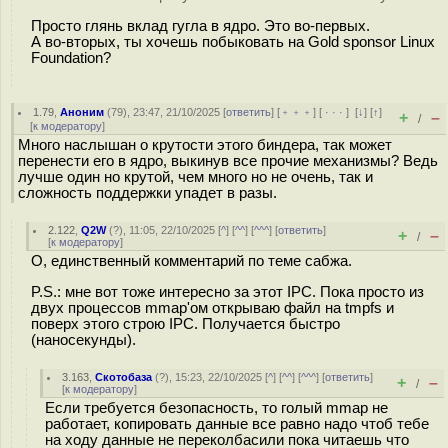
Просто глянь вклад гугла в ядро. Это во-первых.
А во-вторых, ты хочешь побыковать на Gold sponsor Linux
Foundation?
1.79
,
Аноним
(
79
), 23:47, 21/10/2025 [
ответить
] [
﹢﹢﹢
] [
· · ·
]
[
↓
] [
↑
]
+
–
/
[
к модератору
]
Много наслышан о крутости этого биндера, так может
перенести его в ядро, выкинув все прочие механизмы? Ведь
лучше один но крутой, чем много но не очень, так и
сложность поддержки упадет в разы.
2.122
,
Q2W
(
?
), 11:05, 22/10/2025 [
^
] [
^^
] [
^^^
] [
ответить
]
+
–
/
[
к модератору
]
О, единственный комментарий по теме сабжа.
P.S.: мне вот тоже интересно за этот IPC. Пока просто из
двух процессов mmap'ом открываю файл на tmpfs и
поверх этого строю IPC. Получается быстро
(наносекунды).
3.163
,
Скотобаза
(
?
), 15:23, 22/10/2025 [
^
] [
^^
] [
^^^
] [
ответить
]
+
–
/
[
к модератору
]
Если требуется безопасность, то голый mmap не
работает, копировать данные все равно надо чтоб тебе
на ходу данные не переколбасили пока читаешь что