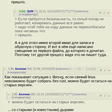
пришло.
4.211
,
Q2W
(
?
), 22:21, 11/12/2025 [
^
] [
^^
] [
^^^
] [
ответить
]
+
–
/
[
к модератору
]
> Если требуется безопасность, то голый mmap не
работает, копировать данные все равно
> надо чтоб тебе на ходу данные не переколбасили
пока читаешь что
> пришло.
А я для этого имею второй ммап для записи в
обратную сторону. И вот в нём ещё написано
смещение из первого файла, до которого я дочитал.
Поэтому тот другой процесс видя это не пишет туда.
1.94
,
Аноним
(
94
), 01:08, 22/10/2025 [
ответить
] [
﹢﹢﹢
] [
· · ·
]
[
↓
] [
↑
]
+
–
/
[
к модератору
]
Как показывает ситуация с librsvg, если свежий linux
невозможно будет собрать без rust, можно будет остаться на
старых версиях.
2.95
,
Аноним
(
95
), 02:14, 22/10/2025 [
^
] [
^^
] [
^^^
] [
ответить
]
+
–
/
[
к модератору
]
> можно будет остаться на старых версиях.
... со старыми (и известными) дырами