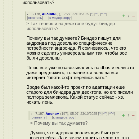
использовать?
6.178
,
Аноним
(
-
), 17:27, 22/10/2025 [
^
] [
^^
] [
^^^
]
+
–
/
[
ответить
]
[
к модератору
]
> Так теперь и на десктопе будут биндер
использовать?
Почему вы так думаете? Биндер пишут для
андроида под довольно специфические
потребности андроида. Я сомневаюсь, что его
можно сделать универсальным так, чтобы все
были довольны.
Плюс все уже позавязывались на dbus и если это
даже предложить, то начнется вонь на вся
интернет "опять софт переписывать."
Вроде был какой-то проект по адаптации еще
старого для биндера для десктопа, но его писали
полтора землекопа. Какой статус сейчас - хз,
искать лень.
7.197
,
Аноним
(
197
), 05:07, 23/10/2025 [
^
] [
^^
] [
^^^
]
+
–
/
[
ответить
]
[
к модератору
]
> Почему вы так думаете?
Думаю, что ядерная реализация быстрее
юзерспейса. Да и зачем тащить в ядро то, что