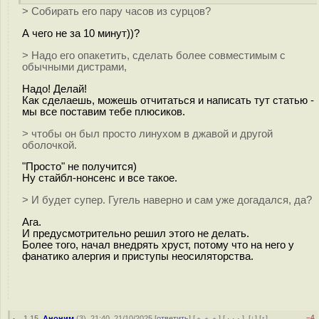
> Собирать его пару часов из сурцов?
А чего не за 10 минут))?
> Надо его опакетить, сделать более совместимым с
обычными дистрами,
Надо! Делай!
Как сделаешь, можешь отчитаться и написать тут статью -
мы все поставим тебе плюсиков.
> чтобы он был просто линухом в джавой и другой
оболочкой.
"Просто" не получится)
Ну стайбл-нонсенс и все такое.
> И будет супер. Гугель наверно и сам уже догадался, да?
Ага.
И предусмотрительно решил этого не делать.
Более того, начал внедрять хруст, потому что на него у
фанатико алергия и приступы неосиляторства.
–4
1.15
,
Аноним
(
3
), 21:40, 21/10/2025 [
ответить
] [
﹢﹢﹢
] [
· · ·
]
[
↓
] [
↑
]