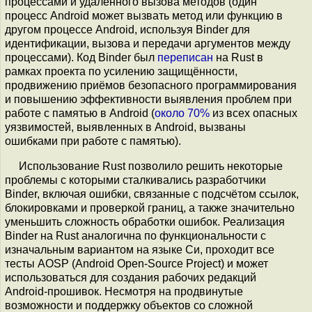
процессами и удалённого вызова методов (один
процесс Android может вызвать метод или функцию в
другом процессе Android, используя Binder для
идентификации, вызова и передачи аргументов между
процессами). Код Binder был
переписан
на Rust в
рамках проекта по усилению защищённости,
продвижению приёмов безопасного программирования
и повышению эффективности выявления проблем при
работе с памятью в Android (
около 70%
из всех опасных
уязвимостей, выявленных в Android, вызваны
ошибками при работе с памятью).
Использование Rust позволило решить некоторые
проблемы с которыми сталкивались разработчики
Binder, включая ошибки, связанные с подсчётом ссылок,
блокировками и проверкой границ, а также значительно
уменьшить сложность обработки ошибок. Реализация
Binder на Rust аналогична по функциональности с
изначальным вариантом на языке Си, проходит все
тесты AOSP (Android Open-Source Project) и может
использоваться для создания рабочих редакций
Android-прошивок. Несмотря на продвинутые
возможности и поддержку объектов со сложной