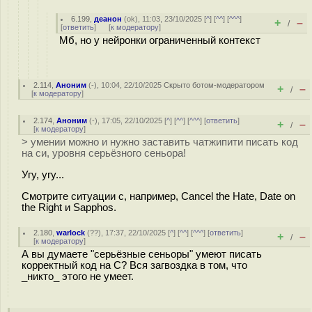
6.199
,
деанон
(
ok
), 11:03, 23/10/2025 [
^
] [
^^
] [
^^^
]
+
–
/
[
ответить
]
[
к модератору
]
Мб, но у нейронки ограниченный контекст
2.114
,
Аноним
(
-
), 10:04, 22/10/2025
Скрыто ботом-модератором
+
–
/
[
к модератору
]
2.174
,
Аноним
(
-
), 17:05, 22/10/2025 [
^
] [
^^
] [
^^^
] [
ответить
]
+
–
/
[
к модератору
]
> умении можно и нужно заставить чатжипити писать код
на си, уровня серьёзного сеньора!
Угу, угу...
Смотрите ситуации с, например, Cancel the Hate, Date on
the Right и Sapphos.
2.180
,
warlock
(
??
), 17:37, 22/10/2025 [
^
] [
^^
] [
^^^
] [
ответить
]
+
–
/
[
к модератору
]
А вы думаете "серьёзные сеньоры" умеют писать
корректный код на C? Вся загвоздка в том, что
_никто_ этого не умеет.