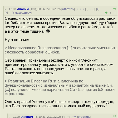
+6
1.110
,
Аноним
(
110
), 08:26, 22/10/2025 [
ответить
] [
﹢﹢﹢
] [
· · ·
]
[
↓
]
+
–
[
↑
] [
к модератору
]
/
Сешно, что сейчас в соседней теме об уязвимости растовой
tar-библиотеки воины против Раста празднуют победу (боров
чекер не спасает от логических ошибок в рантайме, атата!) -
а в этой теме тишина. 😂
Ну а по теме:
> Использование Rust позволило [...] значительно уменьшить
сложность обработки ошибок.
Это вранье! Признанный эксперт с ником "Аноним"
аргементированно утверждал, что с упоротым синтаксисом
Раста сложность сопровождения повышается в разы, а
ошибки сложнее замечать.
> Реализация Binder на Rust аналогична по
функциональности с изначальным вариантом на языке Си,
[...] получился меньше варианта на Си - 5.5 против 5.8 тысяч
строк кода.
Опять вранье! Упомянутый выше эксперт также утверждал,
что Раст раздувает изначально компактный код в разы!
+3
2.120
,
Аноним
(
-
), 10:33, 22/10/2025 [
^
] [
^^
] [
^^^
] [
ответить
]