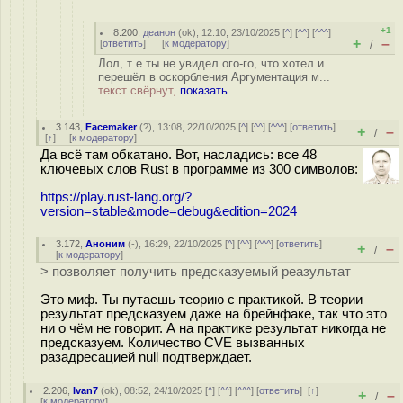
+1
8.200
,
деанон
(
ok
), 12:10, 23/10/2025 [
^
] [
^^
] [
^^^
]
+
–
[
ответить
]
[
к модератору
]
/
Лол, т е ты не увидел ого-го, что хотел и
перешёл в оскорбления Аргументация м...
текст свёрнут,
показать
3.143
,
Facemaker
(
?
), 13:08, 22/10/2025 [
^
] [
^^
] [
^^^
] [
ответить
]
+
–
/
[
↑
] [
к модератору
]
Да всё там обкатано. Вот, насладись: все 48
ключевых слов Rust в программе из 300 символов:
https://play.rust-lang.org/?
version=stable&mode=debug&edition=2024
3.172
,
Аноним
(
-
), 16:29, 22/10/2025 [
^
] [
^^
] [
^^^
] [
ответить
]
+
–
/
[
к модератору
]
> позволяет получить предсказуемый реазультат
Это миф. Ты путаешь теорию с практикой. В теории
результат предсказуем даже на брейнфаке, так что это
ни о чём не говорит. А на практике результат никогда не
предсказуем. Количество CVE вызванных
разадресацией null подтверждает.
2.206
,
Ivan7
(
ok
), 08:52, 24/10/2025 [
^
] [
^^
] [
^^^
] [
ответить
]
[
↑
]
+
–
/
[
к модератору
]