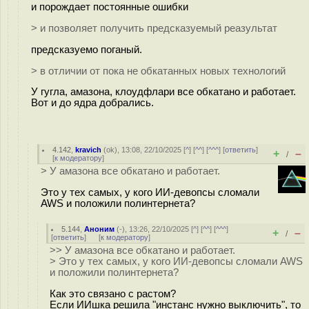
и порождает постоянные ошибки
> и позволяет получить предсказуемый реазультат
предсказуемо поганый.
> в отличии от пока не обкатанных новых технологий
У гугла, амазона, клоудфлари все обкатано и работает.
Вот и до ядра добрались.
4.142
,
kravich
(
ok
), 13:08, 22/10/2025 [
^
] [
^^
] [
^^^
] [
ответить
]
+
–
/
[
к модератору
]
> У амазона все обкатано и работает.
Это у тех самых, у кого ИИ-девопсы сломали
AWS и положили полинтернета?
5.144
,
Аноним
(
-
), 13:26, 22/10/2025 [
^
] [
^^
] [
^^^
]
+
–
/
[
ответить
]
[
к модератору
]
>> У амазона все обкатано и работает.
> Это у тех самых, у кого ИИ-девопсы сломали AWS
и положили полинтернета?
Как это связано с растом?
Если ИИшка решила "инстанс нужно выключить", то