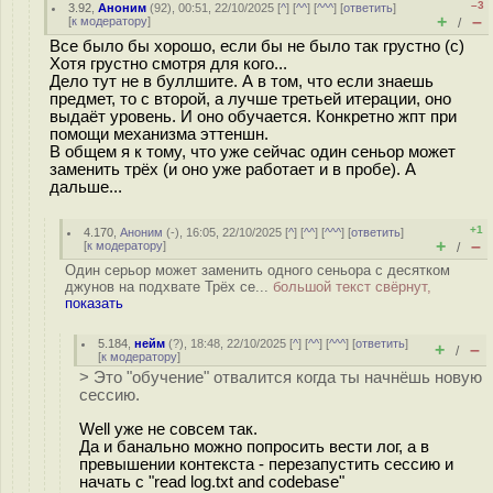
–3
3.92
,
Аноним
(
92
), 00:51, 22/10/2025 [
^
] [
^^
] [
^^^
] [
ответить
]
+
–
[
к модератору
]
/
Все было бы хорошо, если бы не было так грустно (с)
Хотя грустно смотря для кого...
Дело тут не в буллшите. А в том, что если знаешь
предмет, то с второй, а лучше третьей итерации, оно
выдаёт уровень. И оно обучается. Конкретно жпт при
помощи механизма эттеншн.
В общем я к тому, что уже сейчас один сеньор может
заменить трёх (и оно уже работает и в пробе). А
дальше...
+1
4.170
,
Аноним
(
-
), 16:05, 22/10/2025 [
^
] [
^^
] [
^^^
] [
ответить
]
+
–
[
к модератору
]
/
Один серьор может заменить одного сеньора c десятком
джунов на подхвате Трёх се...
большой текст свёрнут,
показать
5.184
,
нейм
(
?
), 18:48, 22/10/2025 [
^
] [
^^
] [
^^^
] [
ответить
]
+
–
/
[
к модератору
]
> Это "обучение" отвалится когда ты начнёшь новую
сессию.
Well уже не совсем так.
Да и банально можно попросить вести лог, а в
превышении контекста - перезапустить сессию и
начать с "read log.txt and codebase"