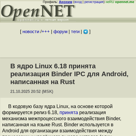
Профиль:
Аноним
(
вход
|
регистрация
)
неRU
opennet.me
[
новости
/
+++
|
форум
|
теги
|
]
В ядро Linux 6.18 принята
реализация Binder IPC для Android,
написанная на Rust
21.10.2025 20:52 (MSK)
В кодовую базу ядра Linux, на основе которой
формируется релиз 6.18,
принята
реализация
механизма межпроцессного взаимодействия Binder,
написанная на языке Rust. Binder используется в
Android для организации взаимодействия между