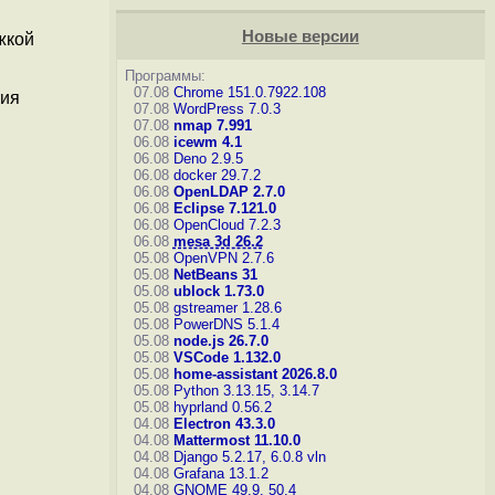
Новые версии
жкой
Программы:
07.08
Chrome 151.0.7922.108
тия
07.08
WordPress 7.0.3
07.08
nmap 7.991
06.08
icewm 4.1
06.08
Deno 2.9.5
06.08
docker 29.7.2
06.08
OpenLDAP 2.7.0
06.08
Eclipse 7.121.0
06.08
OpenCloud 7.2.3
06.08
mesa 3d 26.2
05.08
OpenVPN 2.7.6
05.08
NetBeans 31
05.08
ublock 1.73.0
05.08
gstreamer 1.28.6
05.08
PowerDNS 5.1.4
05.08
node.js 26.7.0
05.08
VSCode 1.132.0
05.08
home-assistant 2026.8.0
05.08
Python 3.13.15, 3.14.7
05.08
hyprland 0.56.2
04.08
Electron 43.3.0
04.08
Mattermost 11.10.0
04.08
Django 5.2.17, 6.0.8
vln
04.08
Grafana 13.1.2
04.08
GNOME 49.9, 50.4