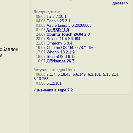
далее>>
Дистрибутивы:
05.08
Tails 7.10.1
04.08
Deepin 25.2.1
03.08
Azure Linux 3.0.20260803
01.08
NetBSD 11.0
24.07
Ubuntu Touch 24.04 2.0
23.07
Solaris 11.4 SRU94
21.07
Omarchy 3.8.4
19.07
Chrome OS 150.0.7871.150
добавлен
17.07
Whonix 18.2.1.9
м
16.07
SteamOS 3.8.15
16.07
OPNsense 26.7
Актуальные ядра Linux:
06.08
7.1.7
,
6.18.43
,
6.6.149
,
6.1.181
,
5.15.214
,
5.10.263
03.08
6.12.101
Изменения в ядре 7.2