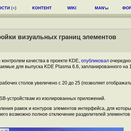
ОСТИ
(
+
)
КОНТЕНТ
WIKI
MAN'ы
ФО
ройки визуальных границ элементов
я контролем качества в проекте KDE,
опубликовал
очередной
аемые для выпуска KDE Plasma 6.6, запланированного на 
абочих столов увеличено с 20 до 25 (позволяет отображат
USB-устройствам из изолированных приложений.
ления рамок и контуров элементов интерфейса, для котор
чего возможно полное отключение разделителей элементов