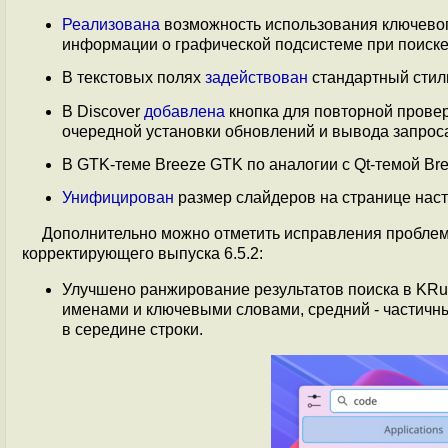
Реализована
возможность использования ключевог
информации о графической подсистеме при поиске
В текстовых полях
задействован
стандартный стиль
В Discover
добавлена
кнопка для повторной прове
очередной установки обновлений и вывода запроса
В GTK-теме Breeze GTK по аналогии с Qt-темой Br
Унифицирован
размер слайдеров на странице наст
Дополнительно можно отметить исправления проблем,
корректирующего выпуска 6.5.2:
Улучшено ранжирование результатов поиска в KRu
именами и ключевыми словами, средний - частичн
в середине строки.