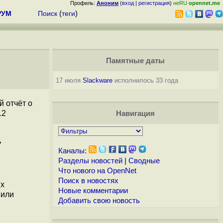
Профиль:
Аноним
(
вход
|
регистрация
)
неRU
opennet.me
РУМ
Поиск
(
теги
)
Памятные даты
17 июля
Slackware
исполнилось 33 года
 отчёт о
12
Навигация
ь
Каналы:
Разделы новостей
|
Сводные
Что нового на OpenNet
Поиск в новостях
ых
Новые комментарии
 или
Добавить свою новость