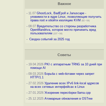
Важное
-
11.07
GhostLock, BadEpoll и Januscape -
уязвимости в ядре Linux, позволяющие получить
права root и обойти изоляцию KVM
(82 +34)
-
08.07
Вредительство со стороны разработчика
OpenMandriva, которое могло причинить вред
пользователям
(107 +34)
-
Сводка событий за 2025 год
Советы
-
19.04.2026
PKI с аппаратным TRNG за 10 дней при
помощи AI
-
09.03.2026
Борьба с web-ботами через запрет
HTTP/1.1
-
27.02.2026
Удаление всех IPv6 link-local адресов
на всех сетевых интерфейсах в Linux
-
27.01.2026
Ускорение пересборки llama.cpp
-
25.12.2025
Атомарные обновления в OSTree