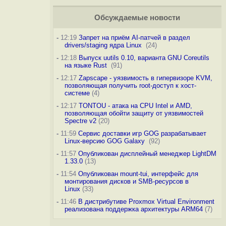
Обсуждаемые новости
-
12:19
Запрет на приём AI-патчей в раздел
drivers/staging ядра Linux
(24)
-
12:18
Выпуск uutils 0.10, варианта GNU Coreutils
на языке Rust
(91)
-
12:17
Zapscape - уязвимость в гипервизоре KVM,
позволяющая получить root-доступ к хост-
системе
(4)
-
12:17
TONTOU - атака на CPU Intel и AMD,
позволяющая обойти защиту от уязвимостей
Spectre v2
(20)
-
11:59
Сервис доставки игр GOG разрабатывает
Linux-версию GOG Galaxy
(92)
-
11:57
Опубликован дисплейный менеджер LightDM
1.33.0
(13)
-
11:54
Опубликован mount-tui, интерфейс для
монтирования дисков и SMB-ресурсов в
Linux
(33)
-
11:46
В дистрибутиве Proxmox Virtual Environment
реализована поддержка архитектуры ARM64
(7)