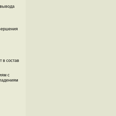
 вывода
авершения
т в состав
иям с
впадениям