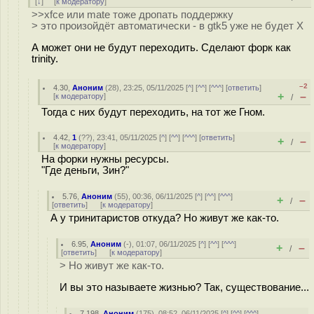
[
↓
] [
к модератору
]
>>xfce или mate тоже дропать поддержку
> это произойдёт автоматически - в gtk5 уже не будет X
А может они не будут переходить. Сделают форк как
trinity.
–2
4.30
,
Аноним
(
28
), 23:25, 05/11/2025 [
^
] [
^^
] [
^^^
] [
ответить
]
+
–
[
к модератору
]
/
Тогда с них будут переходить, на тот же Гном.
4.42
,
1
(
??
), 23:41, 05/11/2025 [
^
] [
^^
] [
^^^
] [
ответить
]
+
–
/
[
к модератору
]
На форки нужны ресурсы.
"Где деньги, Зин?"
5.76
,
Аноним
(
55
), 00:36, 06/11/2025 [
^
] [
^^
] [
^^^
]
+
–
/
[
ответить
]
[
к модератору
]
А у тринитаристов откуда? Но живут же как-то.
6.95
,
Аноним
(
-
), 01:07, 06/11/2025 [
^
] [
^^
] [
^^^
]
+
–
/
[
ответить
]
[
к модератору
]
> Но живут же как-то.
И вы это называете жизнью? Так, существование...
7.198
,
Аноним
(
175
), 08:52, 06/11/2025 [
^
] [
^^
] [
^^^
]