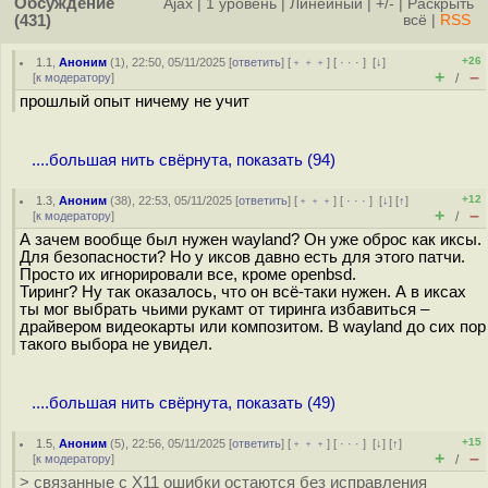
Обсуждение
Ajax
|
1 уровень
|
Линейный
|
+/-
|
Раскрыть
(431)
всё
|
RSS
+26
1.1
,
Аноним
(
1
), 22:50, 05/11/2025 [
ответить
] [
﹢﹢﹢
] [
· · ·
]
[
↓
]
+
–
[
к модератору
]
/
прошлый опыт ничему не учит
....большая нить свёрнута, показать (94)
+12
1.3
,
Аноним
(
38
), 22:53, 05/11/2025 [
ответить
] [
﹢﹢﹢
] [
· · ·
]
[
↓
] [
↑
]
+
–
[
к модератору
]
/
А зачем вообще был нужен wayland? Он уже оброс как иксы.
Для безопасности? Но у иксов давно есть для этого патчи.
Просто их игнорировали все, кроме openbsd.
Тиринг? Ну так оказалось, что он всё-таки нужен. А в иксах
ты мог выбрать чьими рукамт от тиринга избавиться –
драйвером видеокарты или композитом. В wayland до сих пор
такого выбора не увидел.
....большая нить свёрнута, показать (49)
+15
1.5
,
Аноним
(
5
), 22:56, 05/11/2025 [
ответить
] [
﹢﹢﹢
] [
· · ·
]
[
↓
] [
↑
]
+
–
[
к модератору
]
/
> связанные с X11 ошибки остаются без исправления