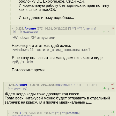
оболочку DE Explorer.exe. Сиди жди.
И нормальную работу без админских прав по типу
как в Linux и macOS.
И так далее и тому подобное...
–1
3.225
,
Аноним
(
272
), 09:31, 06/11/2025 [
^
] [
^^
] [
^^^
] [
ответить
]
+
–
[
↑
] [
к модератору
]
/
>Windows XP отпустили
Наконецт-то этот мастдай исчез.
>windows 11 - хотите _этим_ пользоваться?
Я не хочу пользоваться мастдаем ни в каком виде.
>уйдёт Unix
Поторопите время
–4
1.45
,
Аноним
(
-
), 23:45, 05/11/2025 [
ответить
] [
﹢﹢﹢
] [
· · ·
]
[
↓
] [
↑
]
+
–
[
к модератору
]
/
Ждем когда кеды тоже дропнут код иксов.
Тогда всех нитакусей можно будет отправить в отдельный
загончик на крысу, i3 и прочие маргинальные ДЕ.
+1
2.49
,
1
(
??
), 23:58, 05/11/2025 [
^
] [
^^
] [
^^^
] [
ответить
]