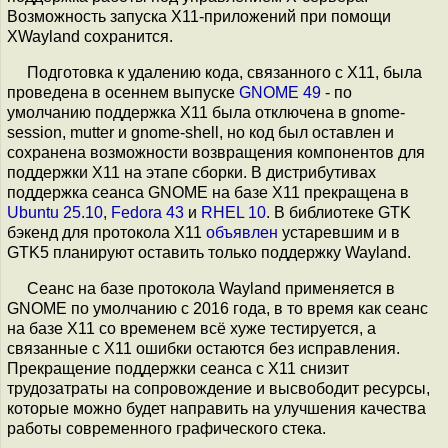
Возможность запуска X11-приложений при помощи
XWayland сохранится.
Подготовка к удалению кода, связанного с X11, была
проведена в осеннем выпуске
GNOME 49
- по
умолчанию поддержка X11 была отключена в gnome-
session, mutter и gnome-shell, но код был оставлен и
сохранена возможности возвращения компонентов для
поддержки X11 на этапе сборки. В дистрибутивах
поддержка сеанса GNOME на базе X11 прекращена в
Ubuntu 25.10
,
Fedora 43
и
RHEL 10
. В библиотеке GTK
бэкенд для протокола X11
объявлен
устаревшим и в
GTK5 планируют оставить только поддержку Wayland.
Сеанс на базе протокола Wayland применяется в
GNOME по умолчанию с 2016 года, в то время как сеанс
на базе X11 со временем всё хуже тестируется, а
связанные с X11 ошибки остаются без исправления.
Прекращение поддержки сеанса с X11 снизит
трудозатраты на сопровождение и высвободит ресурсы,
которые можно будет направить на улучшения качества
работы современного графического стека.