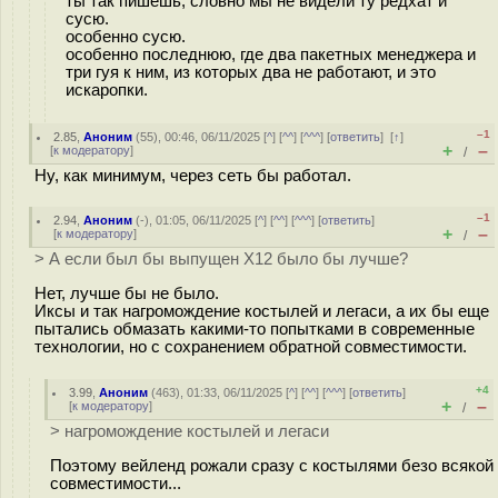
ты так пишешь, словно мы не видели ту редхат и
сусю.
особенно сусю.
особенно последнюю, где два пакетных менеджера и
три гуя к ним, из которых два не работают, и это
искаропки.
–1
2.85
,
Аноним
(
55
), 00:46, 06/11/2025 [
^
] [
^^
] [
^^^
] [
ответить
]
[
↑
]
+
–
[
к модератору
]
/
Ну, как минимум, через сеть бы работал.
–1
2.94
,
Аноним
(
-
), 01:05, 06/11/2025 [
^
] [
^^
] [
^^^
] [
ответить
]
+
–
[
к модератору
]
/
> А если был бы выпущен X12 было бы лучше?
Нет, лучше бы не было.
Иксы и так нагромождение костылей и легаси, а их бы еще
пытались обмазать какими-то попытками в современные
технологии, но с сохранением обратной совместимости.
+4
3.99
,
Аноним
(
463
), 01:33, 06/11/2025 [
^
] [
^^
] [
^^^
] [
ответить
]
+
–
[
к модератору
]
/
> нагромождение костылей и легаси
Поэтому вейленд рожали сразу с костылями безо всякой
совместимости...