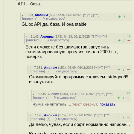
API -- база.
5.73
,
Аноним
(
55
), 00:34, 06/11/2025 [
^
] [
^^
] [
^^^
]
+
–
/
[
ответить
]
[
к модератору
]
GLibc API да, база. И она stable.
+1
6.143
,
Аноним
(
143
), 04:29, 06/11/2025 [
^
] [
^^
] [
^^^
]
+
–
[
ответить
]
[
к модератору
]
/
Если сможете без шаманства запустить
скомпилированную прогу из начала 2000-ых,
поверю.
7.151
,
Аноним
(
151
), 05:49, 06/11/2025 [
^
] [
^^
] [
^^^
]
+
–
/
[
ответить
]
[
↓
] [
к модератору
]
Скомпилируйте программу с ключем -std=gnu99
и запустите.
+1
8.335
,
Аноним
(
334
), 14:37, 06/11/2025 [
^
] [
^^
] [
^^^
]
+
–
[
ответить
]
[
к модератору
]
/
Чукча не читатель ...
текст свёрнут,
показать
7.175
,
Аноним
(
175
), 08:15, 06/11/2025 [
^
] [
^^
] [
^^^
]
+
–
/
[
ответить
]
[
↑
] [
к модератору
]
Да легко, чувак, если софт нормально написан...
Вот софт из прошлого века - тут сложнее, хотя