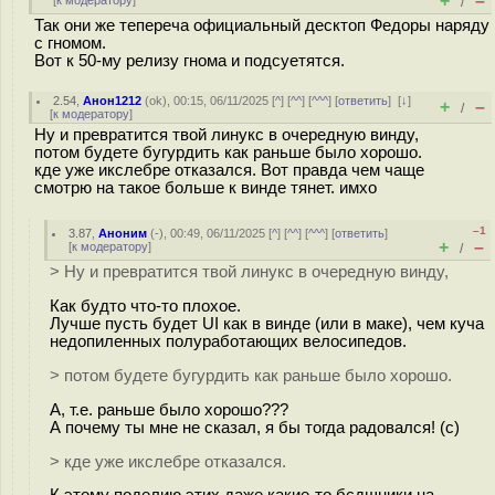
+
–
[
к модератору
]
/
Так они же тепереча официальный десктоп Федоры наряду
с гномом.
Вот к 50-му релизу гнома и подсуетятся.
2.54
,
Анон1212
(
ok
), 00:15, 06/11/2025 [
^
] [
^^
] [
^^^
] [
ответить
]
[
↓
]
+
–
/
[
к модератору
]
Ну и превратится твой линукс в очередную винду,
потом будете бугурдить как раньше было хорошо.
кде уже икслебре отказался. Вот правда чем чаще
смотрю на такое больше к винде тянет. имхо
–1
3.87
,
Аноним
(
-
), 00:49, 06/11/2025 [
^
] [
^^
] [
^^^
] [
ответить
]
+
–
[
к модератору
]
/
> Ну и превратится твой линукс в очередную винду,
Как будто что-то плохое.
Лучше пусть будет UI как в винде (или в маке), чем куча
недопиленных полуработающих велосипедов.
> потом будете бугурдить как раньше было хорошо.
А, т.е. раньше было хорошо???
А почему ты мне не сказал, я бы тогда радовался! (с)
> кде уже икслебре отказался.