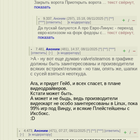
Закрыть ворота Приоткрыть ворота ...
текст свёрнут,
показать
9.337
,
Аноним
(
297
), 15:18, 06/11/2025 [
^
] [
^^
]
+
–
/
[
^^^
] [
ответить
]
[
к модератору
]
Да пускай балуются А про Евро-Линукс - переход
евро-колхозом на форк федоры с...
текст свёрнут,
показать
7.481
,
Аноним
(
481
), 14:37, 08/11/2025 [
^
] [
^^
] [
^^^
]
+
–
/
[
ответить
]
[
↑
] [
к модератору
]
>А - ну вот еще думаю valve\steamos в графике
должны быть заинтересованы и производители
всяких встроек\теликов - но там, опять же, шапки
с сусей взяться неоткуда.
Ага, и придет Гейб, и всех спасет, в плане
видеодрайверов.
Кстати может быть.
А может и не быдь, ведь производители
видеокарт не особо заинтересованы в Linux, пока
99% игр под Винду, и всякие Плейстейшены с
Иксбокс.
:D
4.473
,
Аноним
(
471
), 07:27, 08/11/2025 [
^
] [
^^
] [
^^^
] [
ответить
]
+
–
/
[
↑
] [
к модератору
]