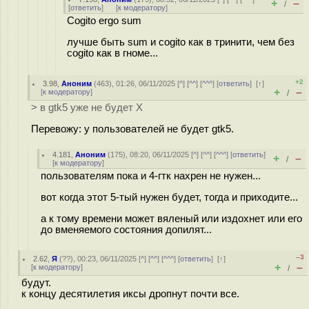
+
–
/
[
ответить
]
[
к модератору
]
Cogito ergo sum
лучше быть sum и cogito как в тринити, чем без
cogito как в гноме...
+2
3.98
,
Аноним
(
463
), 01:26, 06/11/2025 [
^
] [
^^
] [
^^^
] [
ответить
]
[
↑
]
+
–
[
к модератору
]
/
> в gtk5 уже не будет X
Перевожу: у пользователей не будет gtk5.
4.181
,
Аноним
(
175
), 08:20, 06/11/2025 [
^
] [
^^
] [
^^^
] [
ответить
]
+
–
/
[
к модератору
]
пользователям пока и 4-гтк нахрен не нужен...
вот когда этот 5-тый нужен будет, тогда и приходите...
а к тому времени может вяленый или издохнет или его
до вменяемого состояния допилят...
–3
2.62
,
Я
(
??
), 00:23, 06/11/2025 [
^
] [
^^
] [
^^^
] [
ответить
]
[
↑
]
+
–
[
к модератору
]
/
будут.
к концу десятилетия иксы дропнут почти все.