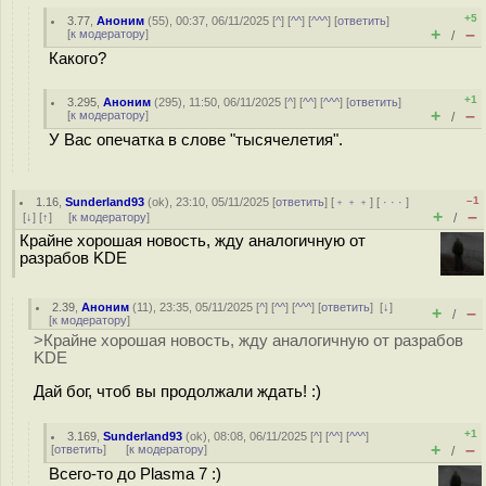
+5
3.77
,
Аноним
(
55
), 00:37, 06/11/2025 [
^
] [
^^
] [
^^^
] [
ответить
]
+
–
[
к модератору
]
/
Какого?
+1
3.295
,
Аноним
(
295
), 11:50, 06/11/2025 [
^
] [
^^
] [
^^^
] [
ответить
]
+
–
[
к модератору
]
/
У Вас опечатка в слове "тысячелетия".
–1
1.16
,
Sunderland93
(
ok
), 23:10, 05/11/2025 [
ответить
] [
﹢﹢﹢
] [
· · ·
]
+
–
[
↓
] [
↑
] [
к модератору
]
/
Крайне хорошая новость, жду аналогичную от
разрабов KDE
2.39
,
Аноним
(
11
), 23:35, 05/11/2025 [
^
] [
^^
] [
^^^
] [
ответить
]
[
↓
]
+
–
/
[
к модератору
]
>Крайне хорошая новость, жду аналогичную от разрабов
KDE
Дай бог, чтоб вы продолжали ждать! :)
+1
3.169
,
Sunderland93
(
ok
), 08:08, 06/11/2025 [
^
] [
^^
] [
^^^
]
+
–
[
ответить
]
[
к модератору
]
/
Всего-то до Plasma 7 :)