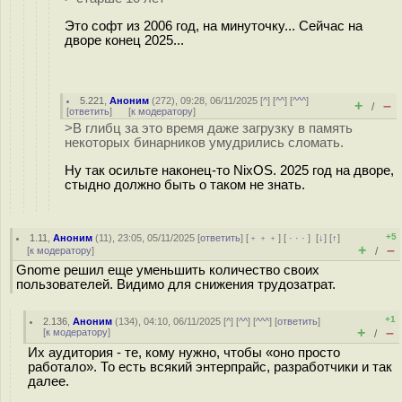
Это софт из 2006 год, на минуточку... Сейчас на
дворе конец 2025...
5.221
,
Аноним
(
272
), 09:28, 06/11/2025 [
^
] [
^^
] [
^^^
]
+
–
/
[
ответить
]
[
к модератору
]
>В глибц за это время даже загрузку в память
некоторых бинарников умудрились сломать.
Ну так осильте наконец-то NixOS. 2025 год на дворе,
стыдно должно быть о таком не знать.
+5
1.11
,
Аноним
(
11
), 23:05, 05/11/2025 [
ответить
] [
﹢﹢﹢
] [
· · ·
]
[
↓
] [
↑
]
+
–
[
к модератору
]
/
Gnome решил еще уменьшить количество своих
пользователей. Видимо для снижения трудозатрат.
+1
2.136
,
Аноним
(
134
), 04:10, 06/11/2025 [
^
] [
^^
] [
^^^
] [
ответить
]
+
–
[
к модератору
]
/
Их аудитория - те, кому нужно, чтобы «оно просто
работало». То есть всякий энтерпрайс, разработчики и так
далее.