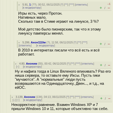
–1
5.91
,
1
(
??
), 00:52, 06/11/2025 [
^
] [
^^
] [
^^^
] [
ответить
]
+
–
[
к модератору
]
/
Игры есть, через Протон.
Нативных мало.
Сколько там в Стиме играют на линуксе, 3 %?
Моё детство было пионерским, так что я этому
линуксу памперсы менял.
5.299
,
Анон1110м
(
?
), 11:58, 06/11/2025 [
^
] [
^^
] [
^^^
]
+
–
/
[
ответить
]
[
к модератору
]
В 2010 в интернетах писали что всё есть и всё
работает.
4.80
,
Аноним
(
55
), 00:42, 06/11/2025 [
^
] [
^^
] [
^^^
] [
ответить
]
+
–
/
[
↑
] [
к модератору
]
Ну и нафига тогда в Linux Вяленого впихивать? Раз его
ниша сервера, то оставьте ему Иксы. Пусть гики
"мучаются". А "нормальные" люди пусть
возврашаются на Одинадцаточку, Двен..., и т.д., на
ейОС.
3.139
,
Аноним
(
134
), 04:13, 06/11/2025 [
^
] [
^^
] [
^^^
] [
ответить
]
+
–
/
[
↓
] [
↑
] [
к модератору
]
Некорректное сравнение. Взамен Windows XP и 7
пришли Windows 10 и 11, которые объективно так себе.