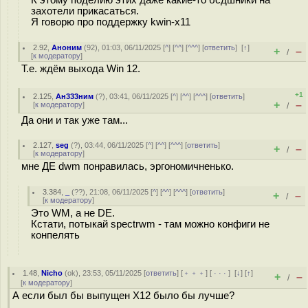
К этому поделию этих даже какие-то бсдшники на
захотели прикасаться.
Я говорю про поддержку kwin-x11
2.92
,
Аноним
(
92
), 01:03, 06/11/2025 [
^
] [
^^
] [
^^^
] [
ответить
]
[
↑
]
+
–
/
[
к модератору
]
Т.е. ждём выхода Win 12.
+1
2.125
,
Ан333ним
(
?
), 03:41, 06/11/2025 [
^
] [
^^
] [
^^^
] [
ответить
]
+
–
[
к модератору
]
/
Да они и так уже там...
2.127
,
seg
(
?
), 03:44, 06/11/2025 [
^
] [
^^
] [
^^^
] [
ответить
]
+
–
/
[
к модератору
]
мне ДЕ dwm понравилась, эргономичненько.
3.384
,
_
(
??
), 21:08, 06/11/2025 [
^
] [
^^
] [
^^^
] [
ответить
]
+
–
/
[
к модератору
]
Это WM, а не DE.
Кстати, потыкай spectrwm - там можно конфиги не
конпелять
1.48
,
Nicho
(
ok
), 23:53, 05/11/2025 [
ответить
] [
﹢﹢﹢
] [
· · ·
]
[
↓
] [
↑
]
+
–
/
[
к модератору
]
А если был бы выпущен X12 было бы лучше?