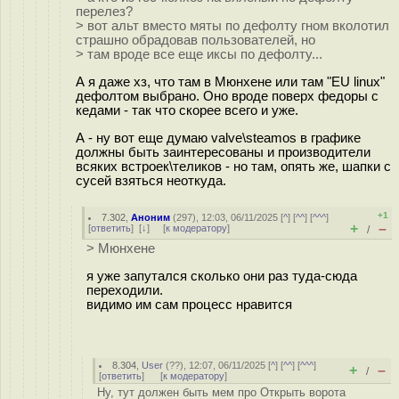
перелез?
> вот альт вместо мяты по дефолту гном вколотил
страшно обрадовав пользователей, но
> там вроде все еще иксы по дефолту...
А я даже хз, что там в Мюнхене или там "EU linux"
дефолтом выбрано. Оно вроде поверх федоры с
кедами - так что скорее всего и уже.
А - ну вот еще думаю valve\steamos в графике
должны быть заинтересованы и производители
всяких встроек\теликов - но там, опять же, шапки с
сусей взяться неоткуда.
+1
7.302
,
Аноним
(
297
), 12:03, 06/11/2025 [
^
] [
^^
] [
^^^
]
+
–
[
ответить
]
[
↓
] [
к модератору
]
/
> Мюнхене
я уже запутался сколько они раз туда-сюда
переходили.
видимо им сам процесс нравится
8.304
,
User
(
??
), 12:07, 06/11/2025 [
^
] [
^^
] [
^^^
]
+
–
/
[
ответить
]
[
к модератору
]
Ну, тут должен быть мем про Открыть ворота