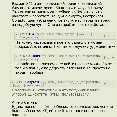
Взамен X11 и его реализаций пришли реализаций
Wayland композиторов - Mutter, kwin-wayland, sway, …
Это можно потыкать уже сейчас и убедиться, что
работает и работает. Не нужно сидеть, настраивать
Compton для избавления от тиринга или тратить время
на подобную чушь. Оно из коробки просто работает.
4.209
,
Tty4
(
?
), 09:10, 06/11/2025 [
^
] [
^^
] [
^^^
] [
ответить
]
+
–
/
[
к модератору
]
Не нужно настраивать все это барахло в момент
сборки. Ага, помним. Патчим и получаем удовольствие
4.472
,
Аноним
(
471
), 07:25, 08/11/2025 [
^
] [
^^
] [
^^^
] [
ответить
]
+
–
/
[
к модератору
]
не работает. в опенсусе rc войти в сеанс можно было
только под X, а по дефолту вяленый был. просто не
входит, вообще )
3.195
,
iPony128052
(
?
), 08:48, 06/11/2025 [
^
] [
^^
] [
^^^
] [
ответить
]
+
–
/
[
↓
] [
↑
] [
к модератору
]
> Windows XP отпустили, а что получили взамен?
windows 11 - хотите _этим_ пользоваться?
А чего бы нет.
Единственное, в чём проблемы это телеметрия, чего не
было в Windows XP, ибо не было эпохи постоянного
онлайна.