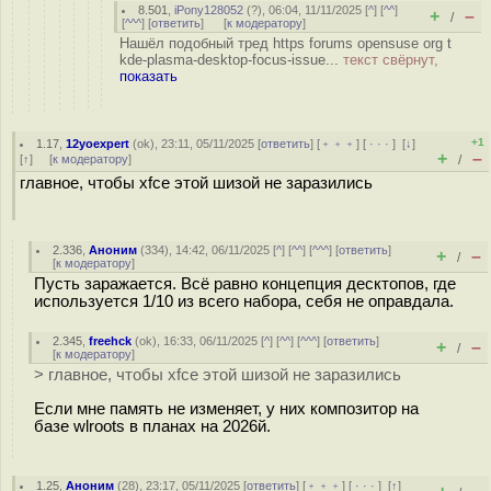
8.501
,
iPony128052
(
?
), 06:04, 11/11/2025 [
^
] [
^^
]
+
–
/
[
^^^
] [
ответить
]
[
к модератору
]
Нашёл подобный тред https forums opensuse org t
kde-plasma-desktop-focus-issue...
текст свёрнут,
показать
+1
1.17
,
12yoexpert
(
ok
), 23:11, 05/11/2025 [
ответить
] [
﹢﹢﹢
] [
· · ·
]
[
↓
]
+
–
[
↑
] [
к модератору
]
/
главное, чтобы xfce этой шизой не заразились
2.336
,
Аноним
(
334
), 14:42, 06/11/2025 [
^
] [
^^
] [
^^^
] [
ответить
]
+
–
/
[
к модератору
]
Пусть заражается. Всё равно концепция десктопов, где
используется 1/10 из всего набора, себя не оправдала.
2.345
,
freehck
(
ok
), 16:33, 06/11/2025 [
^
] [
^^
] [
^^^
] [
ответить
]
+
–
/
[
к модератору
]
> главное, чтобы xfce этой шизой не заразились
Если мне память не изменяет, у них композитор на
базе wlroots в планах на 2026й.
1.25
,
Аноним
(
28
), 23:17, 05/11/2025 [
ответить
] [
﹢﹢﹢
] [
· · ·
]
[
↑
]