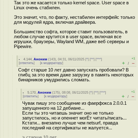
Так это же касается только kernel space. User space в
Linux очень стабилен.
Это значит, что, по факту, нестабилен интерфейс только
для модулей ядра, включая драйвера.
Большинство софта, которое ставит пользователь, в
любом случае крутится в user space, включая все
игрушки, браузеры, Wayland WM, даже веб серверы и
Pipewire.
+1
4.144
,
Аноним
(
143
), 04:31, 06/11/2025 [
^
] [
^^
] [
^^^
]
+
–
[
ответить
]
[
к модератору
]
/
Софт старше 10 лет давно запускать пробовали? В
глибц за это время даже загрузку в память некоторых
бинарников умудрились сломать.
+1
5.170
,
Аноним
(
175
), 08:08, 06/11/2025 [
^
] [
^^
] [
^^^
]
+
–
[
ответить
]
[
к модератору
]
/
Чувак пишу это сообщение из фаерфокса 2.0.0.1
запущенного на 12 дебиане...
Если ты это читаешь значит оно не только
запустилось, но и опеннет могЁт читать/писать...
Кстати... внезапно лучше чем netsurf, правда
последний на сертификаты не жалуется...
> старше 10 лет