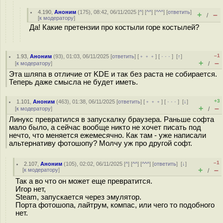
4.190
,
Аноним
(
175
), 08:42, 06/11/2025 [
^
] [
^^
] [
^^^
] [
ответить
]
+
–
/
[
к модератору
]
Да! Какие претензии про костыли горе костылей?
–1
1.93
,
Аноним
(
93
), 01:03, 06/11/2025 [
ответить
] [
﹢﹢﹢
] [
· · ·
]
[
↑
]
+
–
[
к модератору
]
/
Эта шляпа в отличие от KDE и так без раста не собирается.
Теперь даже смысла не будет иметь.
+3
1.101
,
Аноним
(
463
), 01:38, 06/11/2025 [
ответить
] [
﹢﹢﹢
] [
· · ·
]
[
↓
]
+
–
[
к модератору
]
/
Линукс превратился в запускалку браузера. Раньше софта
мало было, а сейчас вообще никто не хочет писать под
нечто, что меняется ежемесячно. Как там - уже написали
альтернативу фотошопу? Молчу уж про другой софт.
–1
2.107
,
Аноним
(
105
), 02:02, 06/11/2025 [
^
] [
^^
] [
^^^
] [
ответить
]
[
↓
]
+
–
[
к модератору
]
/
Так а во что он может еще превратится.
Игор нет,
Steam, запускается через эмулятор.
Порта фотошопа, лайтрум, компас, или чего то подобного
нет.