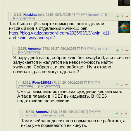
2.118
,
НяшМяш
(
ok
), 02:56, 06/11/2025 [
^
] [
^^
] [
^^^
] [
ответить
]
[
↑
]
+
–
/
[
к модератору
]
Так была ещё в марте примерно, они отделили
иксовый код в отдельный kwin-x11 реп.
https://blog.vladzahorodnii.com/2025/03/13/kwin_x11-
and-kwin_wayland-split/
3.185
,
Аноним
(
173
), 08:27, 06/11/2025 [
^
] [
^^
] [
^^^
] [
ответить
]
+
–
/
[
к модератору
]
Я пару дней назад собрал kwin без xwayland, а сессия не
запускается и жалуется на невозможность найти
xwayland. Собрал с, и всё работает. Ну и стоило
начинать, раз не могут сделать?
4.331
,
iPony128052
(
?
), 14:26, 06/11/2025 [
^
] [
^^
] [
^^^
]
+
–
/
[
ответить
]
[
к модератору
]
Смысл максималистических суждений весьма мал.
А так в планах в KDE7 выкидывать. В KDE6
подготовили, переложили.
5.340
,
Аноним
(
173
), 15:55, 06/11/2025 [
^
] [
^^
] [
^^^
]
+
–
/
[
ответить
]
[
к модератору
]
Там и вейланд до сих пор нормально не работает, а
иксы уже порываются выкинуть.