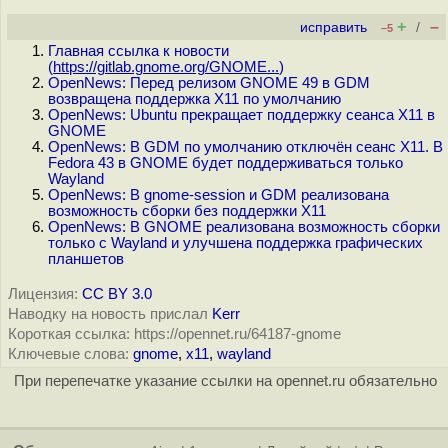
+
–
исправить
/
–5
Главная ссылка к новости
(
https://gitlab.gnome.org/GNOME...
)
OpenNews: Перед релизом GNOME 49 в GDM
возвращена поддержка X11 по умолчанию
OpenNews: Ubuntu прекращает поддержку сеанса X11 в
GNOME
OpenNews: В GDM по умолчанию отключён сеанс X11. В
Fedora 43 в GNOME будет поддерживаться только
Wayland
OpenNews: В gnome-session и GDM реализована
возможность сборки без поддержки X11
OpenNews: В GNOME реализована возможность сборки
только с Wayland и улучшена поддержка графических
планшетов
Лицензия:
CC BY 3.0
Наводку на новость прислал
Kerr
Короткая ссылка: https://opennet.ru/64187-gnome
Ключевые слова:
gnome
,
x11
,
wayland
При перепечатке указание ссылки на opennet.ru обязательно