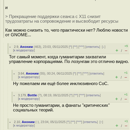
и
> Прекращение поддержки сеанса с X11 снизит
трудозатраты на сопровождение и высвободит ресурсы
Как можно снизить то, чего практически нет? Люблю новости
от GNOME...
+5
2.9
,
Аноним
(
463
), 23:03, 05/11/2025 [
^
] [
^^
] [
^^^
] [
ответить
]
[
↓
]
+
–
[
к модератору
]
/
Тот самый момент, когда гуманитарии захватили
управление корпорациями. По лозунгам это отлично видно.
+1
3.64
,
Аноним
(
55
), 00:24, 06/11/2025 [
^
] [
^^
] [
^^^
] [
ответить
]
+
–
[
к модератору
]
/
Ну пожелаем им ещё более инклюзивного CoC.
+1
3.179
,
Bottle
(
?
), 08:19, 06/11/2025 [
^
] [
^^
] [
^^^
] [
ответить
]
+
–
[
к модератору
]
/
Не просто гуманитарии, а фанаты "критических"
социальных теорий.
+1
2.10
,
Аноним
(
-
), 23:04, 05/11/2025 [
^
] [
^^
] [
^^^
] [
ответить
]
[
↑
]
+
–
[
к модератору
]
/