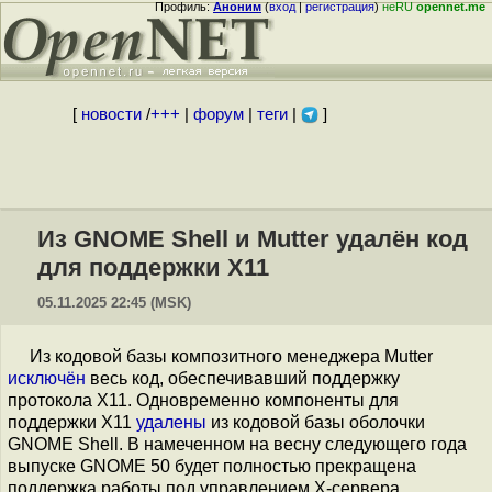
Профиль:
Аноним
(
вход
|
регистрация
)
неRU
opennet.me
[
новости
/
+++
|
форум
|
теги
|
]
Из GNOME Shell и Mutter удалён код
для поддержки X11
05.11.2025 22:45 (MSK)
Из кодовой базы композитного менеджера Mutter
исключён
весь код, обеспечивавший поддержку
протокола X11. Одновременно компоненты для
поддержки X11
удалены
из кодовой базы оболочки
GNOME Shell. В намеченном на весну следующего года
выпуске GNOME 50 будет полностью прекращена
поддержка работы под управлением X-сервера.