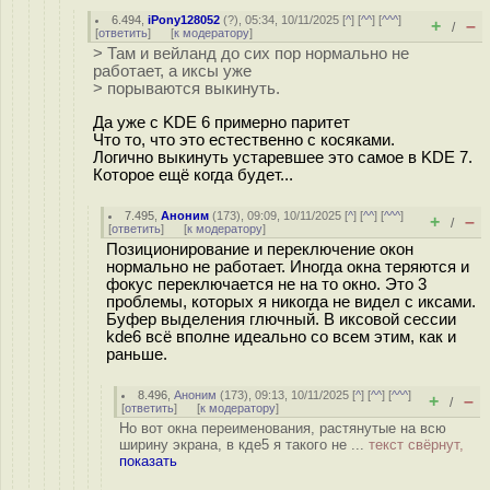
6.494
,
iPony128052
(
?
), 05:34, 10/11/2025 [
^
] [
^^
] [
^^^
]
+
–
/
[
ответить
]
[
к модератору
]
> Там и вейланд до сих пор нормально не
работает, а иксы уже
> порываются выкинуть.
Да уже с KDE 6 примерно паритет
Что то, что это естественно с косяками.
Логично выкинуть устаревшее это самое в KDE 7.
Которое ещё когда будет...
7.495
,
Аноним
(
173
), 09:09, 10/11/2025 [
^
] [
^^
] [
^^^
]
+
–
/
[
ответить
]
[
к модератору
]
Позиционирование и переключение окон
нормально не работает. Иногда окна теряются и
фокус переключается не на то окно. Это 3
проблемы, которых я никогда не видел с иксами.
Буфер выделения глючный. В иксовой сессии
kde6 всё вполне идеально со всем этим, как и
раньше.
8.496
,
Аноним
(
173
), 09:13, 10/11/2025 [
^
] [
^^
] [
^^^
]
+
–
/
[
ответить
]
[
к модератору
]
Но вот окна переименования, растянутые на всю
ширину экрана, в кде5 я такого не ...
текст свёрнут,
показать