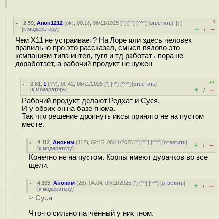
–1
2.59
,
Анон1212
(
ok
), 00:18, 06/11/2025 [
^
] [
^^
] [
^^^
] [
ответить
]
[
↓
]
+
–
[
к модератору
]
/
Чем Х11 не устраивает? На Лоре или здесь человек
правильно про это рассказал, смысл вялово это
компаниям типа интел, гугл и тд работать пора не
доработает, а рабочий продукт не нужен
+1
3.81
,
1
(
??
), 00:42, 06/11/2025 [
^
] [
^^
] [
^^^
] [
ответить
]
+
–
[
к модератору
]
/
Рабочий продукт делают Редхат и Суся.
И у обоих он на базе гнома.
Так что решение дропнуть иксы принято не на пустом
месте.
4.112
,
Аноним
(
112
), 02:15, 06/11/2025 [
^
] [
^^
] [
^^^
] [
ответить
]
+
–
/
[
к модератору
]
Конечно не на пустом. Корпы имеют дурачков во все
щели.
4.133
,
Аноним
(
28
), 04:04, 06/11/2025 [
^
] [
^^
] [
^^^
] [
ответить
]
+
–
/
[
к модератору
]
> Суся
Что-то сильно патченный у них гном.