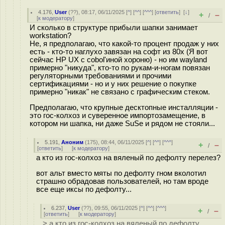
4.176
,
User
(
??
), 08:17, 06/11/2025 [
^
] [
^^
] [
^^^
] [
ответить
]
[
↓
]
+
–
/
[
к модератору
]
И сколько в структуре прибыли шапки занимает
workstation?
Не, я предполагаю, что какой-то процент продаж у них
есть - кто-то наглухо завязан на софт из 80х (Я вот
сейчас HP UX с cobol'иной хороню) - но им wayland
примерно "никуда", кто-то по рукам-и-ногам повязан
регуляторными требованиями и прочими
сертификациями - но и у них решение о покупке
примерно "никак" не связано с графическим стеком.
Предполагаю, что крупные десктопные инсталляции -
это гос-колхоз и суверенное импортозамещение, в
котором ни шапка, ни даже SuSe и рядом не стояли...
5.191
,
Аноним
(
175
), 08:44, 06/11/2025 [
^
] [
^^
] [
^^^
]
+
–
/
[
ответить
]
[
к модератору
]
а кто из гос-колхоз на вяленый по дефолту перелез?
вот альт вместо мяты по дефолту гном вколотил
страшно обрадовав пользователей, но там вроде
все еще иксы по дефолту...
6.237
,
User
(
??
), 09:55, 06/11/2025 [
^
] [
^^
] [
^^^
]
+
–
/
[
ответить
]
[
к модератору
]
> а кто из гос-колхоз на вяленый по дефолту