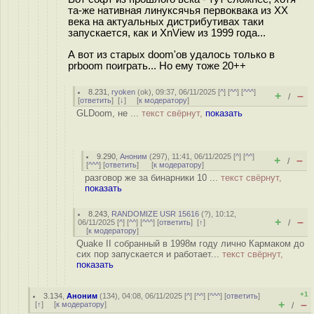
та-же нативная линуксячья первоквака из XX
века на актуальных дистрибутивах таки
запускается, как и XnView из 1999 года...
А вот из старых doom'ов удалось только в
prboom поиграть... Но ему тоже 20++
8.231
,
ryoken
(
ok
), 09:37, 06/11/2025 [
^
] [
^^
] [
^^^
]
+
–
/
[
ответить
]
[
↓
] [
к модератору
]
GLDoom, не ...
текст свёрнут,
показать
9.290
,
Аноним
(
297
), 11:41, 06/11/2025 [
^
] [
^^
]
+
–
/
[
^^^
] [
ответить
]
[
к модератору
]
разговор же за бинарники 10 ...
текст свёрнут,
показать
8.243
,
RANDOMIZE USR 15616
(
?
), 10:12,
+
–
06/11/2025 [
^
] [
^^
] [
^^^
] [
ответить
]
[
↑
]
/
[
к модератору
]
Quake II собранный в 1998м году лично Кармаком до
сих пор запускается и работает...
текст свёрнут,
показать
+1
3.134
,
Аноним
(
134
), 04:08, 06/11/2025 [
^
] [
^^
] [
^^^
] [
ответить
]
+
–
[
↑
] [
к модератору
]
/