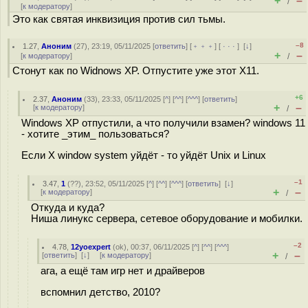
+
–
/
[
к модератору
]
Это как святая инквизиция против сил тьмы.
–8
1.27
,
Аноним
(
27
), 23:19, 05/11/2025 [
ответить
] [
﹢﹢﹢
] [
· · ·
]
[
↓
]
+
–
[
к модератору
]
/
Стонут как по Widnows XP. Отпустите уже этот X11.
+6
2.37
,
Аноним
(
33
), 23:33, 05/11/2025 [
^
] [
^^
] [
^^^
] [
ответить
]
+
–
[
к модератору
]
/
Windows XP отпустили, а что получили взамен? windows 11
- хотите _этим_ пользоваться?
Если X window system уйдёт - то уйдёт Unix и Linux
–1
3.47
,
1
(
??
), 23:52, 05/11/2025 [
^
] [
^^
] [
^^^
] [
ответить
]
[
↓
]
+
–
[
к модератору
]
/
Откуда и куда?
Ниша линукс сервера, сетевое оборудование и мобилки.
–2
4.78
,
12yoexpert
(
ok
), 00:37, 06/11/2025 [
^
] [
^^
] [
^^^
]
+
–
[
ответить
]
[
↓
] [
к модератору
]
/
ага, а ещё там игр нет и драйверов
вспомнил детство, 2010?