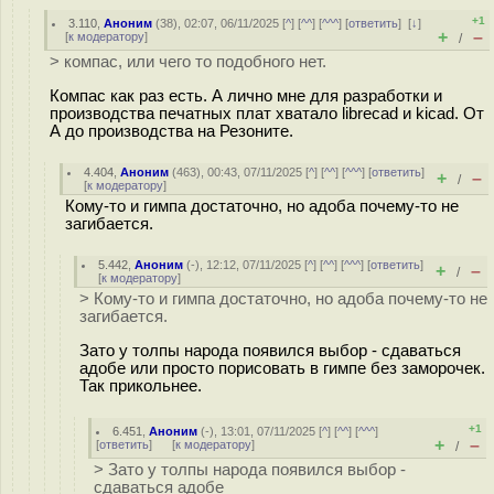
+1
3.110
,
Аноним
(
38
), 02:07, 06/11/2025 [
^
] [
^^
] [
^^^
] [
ответить
]
[
↓
]
+
–
[
к модератору
]
/
> компас, или чего то подобного нет.
Компас как раз есть. А лично мне для разработки и
производства печатных плат хватало librecad и kicad. От
А до производства на Резоните.
4.404
,
Аноним
(
463
), 00:43, 07/11/2025 [
^
] [
^^
] [
^^^
] [
ответить
]
+
–
/
[
к модератору
]
Кому-то и гимпа достаточно, но адоба почему-то не
загибается.
5.442
,
Аноним
(
-
), 12:12, 07/11/2025 [
^
] [
^^
] [
^^^
] [
ответить
]
+
–
/
[
к модератору
]
> Кому-то и гимпа достаточно, но адоба почему-то не
загибается.
Зато у толпы народа появился выбор - сдаваться
адобе или просто порисовать в гимпе без заморочек.
Так прикольнее.
+1
6.451
,
Аноним
(
-
), 13:01, 07/11/2025 [
^
] [
^^
] [
^^^
]
+
–
[
ответить
]
[
к модератору
]
/
> Зато у толпы народа появился выбор -
сдаваться адобе