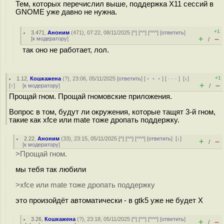
Тем, которых перечислил выше, поддержка X11 сессий в
GNOME уже давно не нужна.
+1
3.471
,
Аноним
(
471
), 07:22, 08/11/2025 [
^
] [
^^
] [
^^^
] [
ответить
]
+
–
[
к модератору
]
/
так оно не работает, лол.
+1
1.12
,
Кошкажена
(
?
), 23:06, 05/11/2025 [
ответить
] [
﹢﹢﹢
] [
· · ·
]
[
↓
]
+
–
[
↑
] [
к модератору
]
/
Прощай гном. Прощай гномовские приложения.
Вопрос в том, будут ли окружения, которые тащят 3-й гном,
такие как xfce или mate тоже дропать поддержку.
2.22
,
Аноним
(
33
), 23:15, 05/11/2025 [
^
] [
^^
] [
^^^
] [
ответить
]
[
↓
]
+
–
/
[
к модератору
]
>Прощай гном.
мы тебя так любили
>xfce или mate тоже дропать поддержку
это произойдёт автоматически - в gtk5 уже не будет X
3.26
,
Кошкажена
(
?
), 23:18, 05/11/2025 [
^
] [
^^
] [
^^^
] [
ответить
]
+
–
/