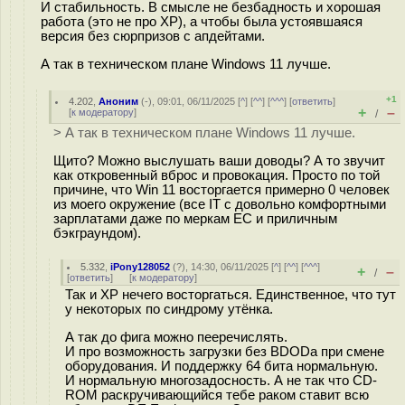
И стабильность. В смысле не безбадность и хорошая
работа (это не про XP), а чтобы была устоявшаяся
версия без сюрпризов с апдейтами.
А так в техническом плане Windows 11 лучше.
+1
4.202
,
Аноним
(
-
), 09:01, 06/11/2025 [
^
] [
^^
] [
^^^
] [
ответить
]
+
–
[
к модератору
]
/
> А так в техническом плане Windows 11 лучше.
Щито? Можно выслушать ваши доводы? А то звучит
как откровенный вброс и провокация. Просто по той
причине, что Win 11 восторгается примерно 0 человек
из моего окружение (все IT с довольно комфортными
зарплатами даже по меркам ЕС и приличным
бэкграундом).
5.332
,
iPony128052
(
?
), 14:30, 06/11/2025 [
^
] [
^^
] [
^^^
]
+
–
/
[
ответить
]
[
к модератору
]
Так и XP нечего восторгаться. Единственное, что тут
у некоторых по синдрому утёнка.
А так до фига можно пееречислять.
И про возможность загрузки без BDODа при смене
оборудования. И поддержку 64 бита нормальную.
И нормальную многозадосность. А не так что CD-
ROM раскручивающийся тебе раком ставит всю