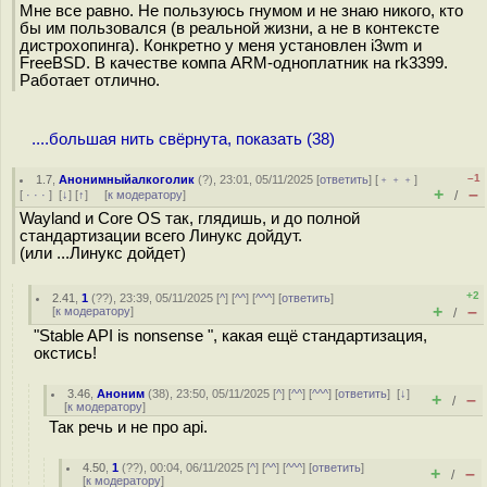
Мне все равно. Не пользуюсь гнумом и не знаю никого, кто
бы им пользовался (в реальной жизни, а не в контексте
дистрохопинга). Конкретно у меня установлен i3wm и
FreeBSD. В качестве компа ARM-одноплатник на rk3399.
Работает отлично.
....большая нить свёрнута, показать (38)
–1
1.7
,
Анонимныйалкоголик
(
?
), 23:01, 05/11/2025 [
ответить
] [
﹢﹢﹢
]
+
–
[
· · ·
]
[
↓
] [
↑
] [
к модератору
]
/
Wayland и Core OS так, глядишь, и до полной
стандартизации всего Линукс дойдут.
(или ...Линукс дойдет)
+2
2.41
,
1
(
??
), 23:39, 05/11/2025 [
^
] [
^^
] [
^^^
] [
ответить
]
+
–
[
к модератору
]
/
"Stable API is nonsense ", какая ещё стандартизация,
окстись!
3.46
,
Аноним
(
38
), 23:50, 05/11/2025 [
^
] [
^^
] [
^^^
] [
ответить
]
[
↓
]
+
–
/
[
к модератору
]
Так речь и не про api.
4.50
,
1
(
??
), 00:04, 06/11/2025 [
^
] [
^^
] [
^^^
] [
ответить
]
+
–
/
[
к модератору
]