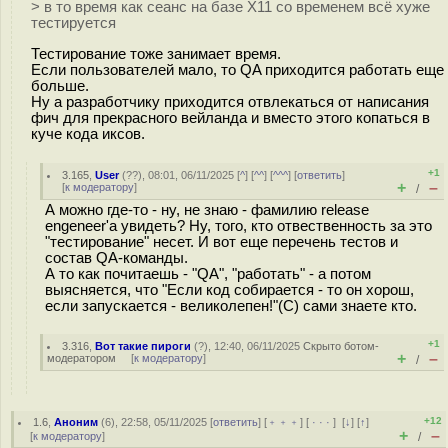
> в то время как сеанс на базе X11 со временем всё хуже
тестируется
Тестирование тоже занимает время.
Если пользователей мало, то QA приходится работать еще
больше.
Ну а разработчику приходится отвлекаться от написания
фич для прекрасного вейланда и вместо этого копаться в
куче кода иксов.
+1
3.165
,
User
(
??
), 08:01, 06/11/2025 [
^
] [
^^
] [
^^^
] [
ответить
]
+
–
[
к модератору
]
/
А можно где-то - ну, не знаю - фамилию release
engeneer'а увидеть? Ну, того, кто отвественность за это
"тестирование" несет. И вот еще перечень тестов и
состав QA-команды.
А то как почитаешь - "QA", "работать" - а потом
выясняется, что "Если код собирается - то он хорош,
если запускается - великолепен!"(С) сами знаете кто.
+1
3.316
,
Вот такие пироги
(
?
), 12:40, 06/11/2025
Скрыто ботом-
+
–
модератором
[
к модератору
]
/
+12
1.6
,
Аноним
(
6
), 22:58, 05/11/2025 [
ответить
] [
﹢﹢﹢
] [
· · ·
]
[
↓
] [
↑
]
+
–
[
к модератору
]
/