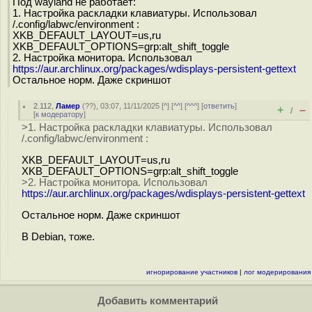
Под wayland не работает:
1. Настройка раскладки клавиатуры. Использовал
/.config/labwc/environment :
XKB_DEFAULT_LAYOUT=us,ru
XKB_DEFAULT_OPTIONS=grp:alt_shift_toggle
2. Настройка монитора. Использовал
https://aur.archlinux.org/packages/wdisplays-persistent-gettext
Остальное норм. Даже скриншот
2.112
,
Ламер
(
??
), 03:07, 11/11/2025 [
^
] [
^^
] [
^^^
] [
ответить
]
+
–
/
[
к модератору
]
>1. Настройка раскладки клавиатуры. Использовал
/.config/labwc/environment :
XKB_DEFAULT_LAYOUT=us,ru
XKB_DEFAULT_OPTIONS=grp:alt_shift_toggle
>2. Настройка монитора. Использовал
https://aur.archlinux.org/packages/wdisplays-persistent-gettext
Остальное норм. Даже скриншот
В Debian, тоже.
игнорирование участников
|
лог модерирования
Добавить комментарий