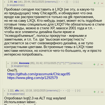
1.99
,
nc
(
ok
), 20:44, 06/11/2025 [
ответить
] [
﹢﹢﹢
] [
· · ·
]
[
↓
]
+
–
/
[
к модератору
]
Пробовал сегодня поставить в LXQt (не эту, а какую-то
из предыдущих) тему Chicago95, и обнаружил что она
вроде как распространяется только на gtk приложения,
но не на саму LXQt. Кто нибудь знает, может есть подобные
готовые темы специально для LXQt? Не обязательно в стиле
95/98 винды, можно в стиле XP, макоси 2001 года и т.п. -
чтобы все элементы дизайна были яркие и
"псеводобъемные", полосы прокрутки - жирными и
заметными, и т.п. Т.е. где "высокая контрастность"
достигается за счет скевоморфного дизайна, а не тупо
контрастными цветами. Встроенные темы в LXQt тоже
местами неплохи, но хочется чего-то большего, ну и просто
интересно попробовать.
2.104
,
Аноним
(
85
), 01:42, 07/11/2025 [
^
] [
^^
] [
^^^
] [
ответить
]
+
–
/
[
к модератору
]
Оно?).
https://github.com/grassmunk/Chicago95
https://www.pling.com/p/1292579
1.111
,
sfs
(
ok
), 13:18, 10/11/2025 [
ответить
] [
﹢﹢﹢
] [
· · ·
]
[
↑
]
+
–
/
[
к модератору
]
Опробовал lxqt2.3 на ALT под wayland
Использовал labwc.