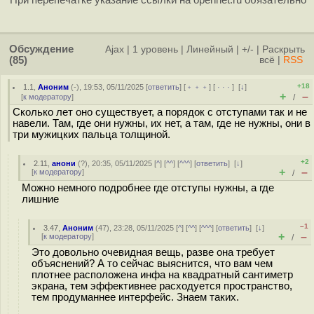
При перепечатке указание ссылки на opennet.ru обязательно
Обсуждение
Ajax
|
1 уровень
|
Линейный
|
+/-
|
Раскрыть
(85)
всё
|
RSS
+18
1.1
,
Аноним
(
-
), 19:53, 05/11/2025 [
ответить
] [
﹢﹢﹢
] [
· · ·
]
[
↓
]
+
–
[
к модератору
]
/
Сколько лет оно существует, а порядок с отступами так и не
навели. Там, где они нужны, их нет, а там, где не нужны, они в
три мужицких пальца толщиной.
+2
2.11
,
анони
(
?
), 20:35, 05/11/2025 [
^
] [
^^
] [
^^^
] [
ответить
]
[
↓
]
+
–
[
к модератору
]
/
Можно немного подробнее где отступы нужны, а где
лишние
–1
3.47
,
Аноним
(
47
), 23:28, 05/11/2025 [
^
] [
^^
] [
^^^
] [
ответить
]
[
↓
]
+
–
[
к модератору
]
/
Это довольно очевидная вещь, разве она требует
объяснений? А то сейчас выяснится, что вам чем
плотнее расположена инфа на квадратный сантиметр
экрана, тем эффективнее расходуется пространство,
тем продуманнее интерфейс. Знаем таких.