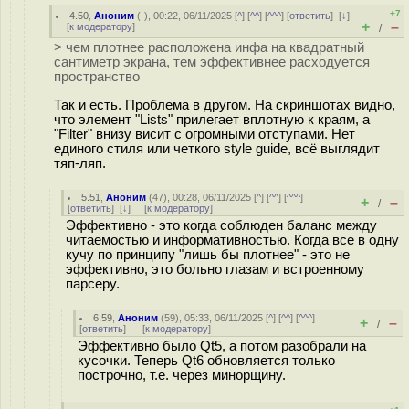
+7
4.50
,
Аноним
(
-
), 00:22, 06/11/2025 [
^
] [
^^
] [
^^^
] [
ответить
]
[
↓
]
+
–
[
к модератору
]
/
> чем плотнее расположена инфа на квадратный
сантиметр экрана, тем эффективнее расходуется
пространство
Так и есть. Проблема в другом. На скриншотах видно,
что элемент "Lists" прилегает вплотную к краям, а
"Filter" внизу висит с огромными отступами. Нет
единого стиля или четкого style guide, всё выглядит
тяп-ляп.
5.51
,
Аноним
(
47
), 00:28, 06/11/2025 [
^
] [
^^
] [
^^^
]
+
–
/
[
ответить
]
[
↓
] [
к модератору
]
Эффективно - это когда соблюден баланс между
читаемостью и информативностью. Когда все в одну
кучу по принципу "лишь бы плотнее" - это не
эффективно, это больно глазам и встроенному
парсеру.
6.59
,
Аноним
(
59
), 05:33, 06/11/2025 [
^
] [
^^
] [
^^^
]
+
–
/
[
ответить
]
[
к модератору
]
Эффективно было Qt5, а потом разобрали на
кусочки. Теперь Qt6 обновляется только
построчно, т.е. через минорщину.