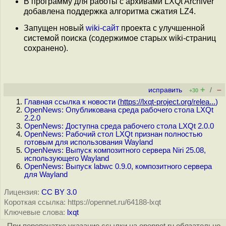
В программу для работы с архивами LXQt Archiver
добавлена поддержка алгоритма сжатия LZ4.
Запущен новый
wiki-сайт
проекта с улучшенной
системой поиска (содержимое старых wiki-страниц
сохранено).
+
–
исправить
/
+30
Главная ссылка к новости (
https://lxqt-project.org/relea...
)
OpenNews: Опубликована среда рабочего стола LXQt
2.2.0
OpenNews: Доступна среда рабочего стола LXQt 2.0.0
OpenNews: Рабочий стол LXQt признан полностью
готовым для использования Wayland
OpenNews: Выпуск композитного сервера Niri 25.08,
использующего Wayland
OpenNews: Выпуск labwc 0.9.0, композитного сервера
для Wayland
Лицензия:
CC BY 3.0
Короткая ссылка: https://opennet.ru/64188-lxqt
Ключевые слова:
lxqt