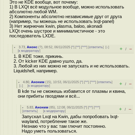
Это не KDE вообще, вот почему:
1) В LXQt всё модульное вообще, можно использовать
абсолютно любой WM.
2) Компоненты абсолютно независимые друг от друга
(например, ты можешь не использовать lxqt-panel)
3) Нет жирнючих kwin, plasma, baloo, akonadi
LXQt очень шустрое и минималистичное - это
последователь LXDE.
3.73
,
Анонс
(
?
), 08:52, 06/11/2025 [
^
] [
^^
] [
^^^
] [
ответить
]
[
↓
]
+
–
/
[
к модератору
]
1. В KDE тоже, прикинь.
2. От kicker KDE давно ушло, да.
3. Любой из них можно не запускать и не использовать.
Liquidshell, например.
4.80
,
Аноним
(
15
), 10:53, 06/11/2025 [
^
] [
^^
] [
^^^
] [
ответить
]
+
–
/
[
↓
] [
к модератору
]
В kde ты не сможешь избавится от плазмы и квина,
они прибиты гвоздями и всё...
5.83
,
Аноним
(
85
), 12:08, 06/11/2025 [
^
] [
^^
] [
^^^
]
+
–
/
[
ответить
]
[
к модератору
]
Запускал Lxqt на Kwin, дабы попробовать lxqt-
wayland, потребление такое же.
Незнаю что у вас там глючит постоянно.
Надо уметь пользоваться.