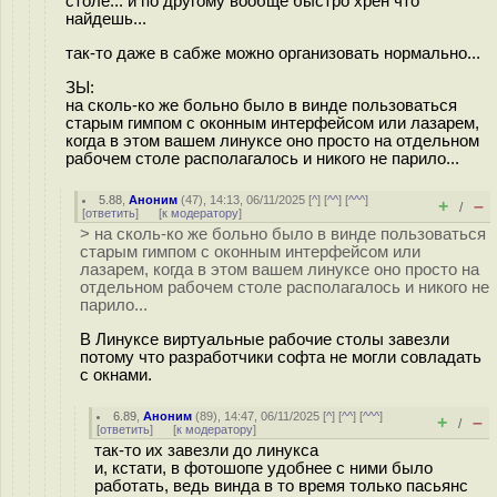
столе... и по другому вообще быстро хрен что
найдешь...
так-то даже в сабже можно организовать нормально...
ЗЫ:
на сколь-ко же больно было в винде пользоваться
старым гимпом с оконным интерфейсом или лазарем,
когда в этом вашем линуксе оно просто на отдельном
рабочем столе располагалось и никого не парило...
5.88
,
Аноним
(
47
), 14:13, 06/11/2025 [
^
] [
^^
] [
^^^
]
+
–
/
[
ответить
]
[
к модератору
]
> на сколь-ко же больно было в винде пользоваться
старым гимпом с оконным интерфейсом или
лазарем, когда в этом вашем линуксе оно просто на
отдельном рабочем столе располагалось и никого не
парило...
В Линуксе виртуальные рабочие столы завезли
потому что разработчики софта не могли совладать
с окнами.
6.89
,
Аноним
(
89
), 14:47, 06/11/2025 [
^
] [
^^
] [
^^^
]
+
–
/
[
ответить
]
[
к модератору
]
так-то их завезли до линукса
и, кстати, в фотошопе удобнее с ними было
работать, ведь винда в то время только пасьянс