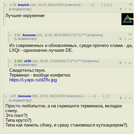
+2
1.76
,
kravich
(
ok
), 10:13, 06/11/2025 [
ответить
] [
﹢﹢﹢
] [
· · ·
]
[
↓
] [
↑
]
+
–
[
к модератору
]
/
Лучшее окружение
+1
2.82
,
Аноним
(
15
), 11:03, 06/11/2025 [
^
] [
^^
] [
^^^
] [
ответить
]
+
–
[
к модератору
]
/
Из современных и обновляемых, среди прочего хлама - да,
LXQt - однозначно лучшее DE.
2.119
,
x230
(
ok
), 00:20, 17/04/2026 [
^
] [
^^
] [
^^^
] [
ответить
]
+
–
/
[
к модератору
]
Свидетельствую.
Терминал - вообще конфетка:
https://i.yapx.ru/dZfIv.jpg
1.87
,
Аноним
(
85
), 13:30, 06/11/2025 [
ответить
] [
﹢﹢﹢
] [
· · ·
]
[
↑
]
+
–
/
[
к модератору
]
Просто любопытно, а на скриншоте терминала, вкладки
снизу.
Это понт?)
Типа круто?)
Типа как панель сбоку, и сразу становишся кулхацкером?).