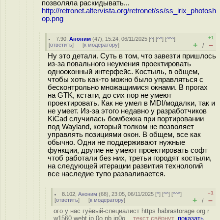
позволяла раскидывать...
http://retronet.altervista.org/retronet/ss/ss_irix_photosh
op.png
+1
7.90
,
Аноним
(
47
), 15:24, 06/11/2025 [
^
] [
^^
] [
^^^
]
+
–
[
ответить
]
[
к модератору
]
/
Ну это детали. Суть в том, что завезти пришлось
из-за повального неумения проектировать
однооконный интерфейс. Костыль, в общем,
чтобы хоть как-то можно было управляться с
бесконтрольно множащимися окнами. В прогах
на GTK, кстати, до сих пор не умеют
проектировать. Как не умел в MDI/модалки, так и
не умеет. Из-за этого недавно у разработчиков
KiCad случилась бомбежка при портировании
под Wayland, который толком не позволяет
управлять позициями окон. В общем, все как
обычно. Одни не поддерживают нужные
функции, другие не умеют проектировать софт
чтоб работали без них, третьи городят костыли,
на следующей итерации развития технологий
все наследие тупо разваливается.
–1
8.102
,
Аноним
(
68
), 23:05, 06/11/2025 [
^
] [
^^
] [
^^^
]
+
–
[
ответить
]
[
к модератору
]
/
ого у нас гуёвый-специалист https habrastorage org r
w1560 webt ip 0o nb ip0o...
текст свёрнут,
показать