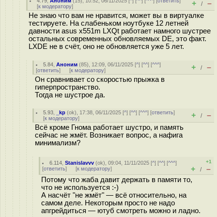
4.79
,
Аноним
(
15
), 10:52, 06/11/2025 [
^
] [
^^
] [
^^^
] [
ответить
]
+
–
/
[
к модератору
]
Не знаю что вам не нравится, может вы в виртуалке
тестируете. На слабеньком ноутбуке 12 летней
давности asus x551m LXQt работает намного шустрее
остальных современных обновляемых DE, это факт.
LXDE не в счёт, оно не обновляется уже 5 лет.
5.84
,
Аноним
(
85
), 12:09, 06/11/2025 [
^
] [
^^
] [
^^^
]
+
–
/
[
ответить
]
[
к модератору
]
Он сравнивает со скоростью прыжка в
гиперпространство.
Тогда не шустрое да.
5.93
,
_kp
(
ok
), 17:38, 06/11/2025 [
^
] [
^^
] [
^^^
] [
ответить
]
+
–
/
[
к модератору
]
Всё кроме Гнома работает шустро, и память
сейчас не жмёт. Возникает вопрос, а нафига
минимализм?
+1
6.114
,
Stanislavvv
(
ok
), 09:04, 11/11/2025 [
^
] [
^^
] [
^^^
]
+
–
[
ответить
]
[
к модератору
]
/
Потому что жаба давит держать в памяти то,
что не используется :-)
А насчёт "не жмёт" — всё относительно, на
самом деле. Некоторым просто не надо
апгрейдиться — ютуб смотреть можно и ладно.