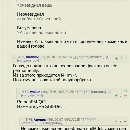
>очевидная вещь
Неочевидная
>требует объяснений
Безусловно
>А то сейчас выяснится
Именно. А то выяснится что и проблем нет кроме как в
вашей голове
3.56
,
Аноним
(
56
), 02:18, 06/11/2025 [
^
] [
^^
] [
^^^
] [
ответить
]
[
↑
]
+
–
/
[
к модератору
]
Гораздо важнее что не реализовали функцию delete
permamently.
Из за этого приходится f4, rm -r.
Поэтому не юзаю такой полуфарбрикат.
+1
4.62
,
ryoken
(
ok
), 07:48, 06/11/2025 [
^
] [
^^
] [
^^^
] [
ответить
]
[
↓
]
+
–
[
к модератору
]
/
PcmanFM-Qt?
Нажмите уже Shift-Del...
5.74
,
Аноним
(
56
), 09:07, 06/11/2025 [
^
] [
^^
] [
^^^
]
+
–
/
[
ответить
]
[
к модератору
]
Непомню, уже вроде провбовал shift+del, у меня она