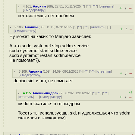
4.101
,
Аноним
(
68
), 22:51, 06/11/2025 [
^
] [
^^
] [
^^^
] [
ответить
]
+
–
/
[
к модератору
]
нет системды нет проблем
2.106
,
Аноним
(
85
), 11:15, 07/11/2025 [
^
] [
^^
] [
^^^
] [
ответить
]
[
↑
]
+
–
/
[
к модератору
]
Ну может на каких то Manjaro зависает.
А что sudo systemct stop sddm.service
sudo systemct start sddm.service
sudo systemct restart sddm.service
Не помогает?).
3.109
,
Аноним
(
109
), 14:09, 08/11/2025 [
^
] [
^^
] [
^^^
] [
ответить
]
+
–
/
[
к модератору
]
debian sid, и нет, не помогает.
+1
4.115
,
АнонимАндрей
(
?
), 07:02, 12/11/2025 [
^
] [
^^
] [
^^^
]
+
–
[
ответить
]
[
к модератору
]
/
юsddm скатился в глюкодром
Тоесть ты используешь, sid, и удивляешься что sddm
скатился в глюкодром).
–4