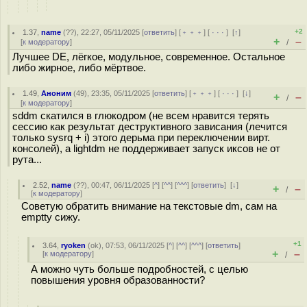
+2
1.37
,
name
(
??
), 22:27, 05/11/2025 [
ответить
] [
﹢﹢﹢
] [
· · ·
]
[
↑
]
+
–
[
к модератору
]
/
Лучшее DE, лёгкое, модульное, современное. Остальное
либо жирное, либо мёртвое.
1.49
,
Аноним
(
49
), 23:35, 05/11/2025 [
ответить
] [
﹢﹢﹢
] [
· · ·
]
[
↓
]
+
–
/
[
к модератору
]
sddm скатился в глюкодром (не всем нравится терять
сессию как результат деструктивного зависания (лечится
только sysrq + i) этого дерьма при переключении вирт.
консолей), а lightdm не поддерживает запуск иксов не от
рута...
2.52
,
name
(
??
), 00:47, 06/11/2025 [
^
] [
^^
] [
^^^
] [
ответить
]
[
↓
]
+
–
/
[
к модератору
]
Советую обратить внимание на текстовые dm, сам на
emptty сижу.
+1
3.64
,
ryoken
(
ok
), 07:53, 06/11/2025 [
^
] [
^^
] [
^^^
] [
ответить
]
+
–
[
к модератору
]
/
А можно чуть больше подробностей, с целью
повышения уровня образованности?