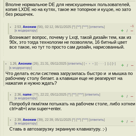
Вполне нормальное DE для неискушенных пользователей,
копия LXDE но на кутях, такое же топорное и куцое, но зато
без рюшечек.
–1
2.53
,
Аноним
(
56
), 02:12, 06/11/2025 [
^
] [
^^
] [
^^^
] [
ответить
]
+
–
[
к модератору
]
/
Возникает вопрос, почему у Lxqt, такой дизайн тем, как из
90х, это тогда технологии не позволяли, 16 битный цвет
все такое, но тут то просто сам дизайн, нарисованный.
1.26
,
Аноним
(
26
), 21:31, 05/11/2025 [
ответить
] [
﹢﹢﹢
] [
· · ·
]
[
↓
] [
↑
]
+
–
/
[
к модератору
]
Что делать если система загрузилась быстро и и мышка по
рабочему столу бегает. а клавиши еще не реагируют на
нажатия и нужно ждать?
2.36
,
name
(
??
), 22:22, 05/11/2025 [
^
] [
^^
] [
^^^
] [
ответить
]
+
–
/
[
к модератору
]
Попробуй пкм/лкм потыкать на рабочем столе, либо хоткеи
ctrl+alt+t или super+enter.
2.39
,
Аноним
(
39
), 22:39, 05/11/2025 [
^
] [
^^
] [
^^^
] [
ответить
]
+
–
/
[
к модератору
]
Ставь в автозагрузку экранную клавиатуру. ;-)