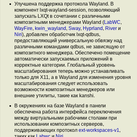
Улучшена поддержка протокола Wayland. В
компонент lxqt-wayland-session, позволяющий
запускать LXQt в сочетании с различными
композитными менеджерами Wayland (
LabWC
,
WayFire
,
kwin_wayland
,
Sway
,
Hyprland
,
River
и
Niri
), добавлен обработчик lxqt-qdbus,
предоставляющий универсальную обвязку над
различными командами qdbus, не зависящую от
композитного менеджера. Обеспечено помещение
автоматически запускаемых приложений в
корректные категории. Глобальный уровень
масштабирования теперь можно устанавливать
только для X11, а в Wayland для изменения уровня
масштабирования следует использовать
возможности композитных менеджеров или
внешние утилиты, такие как kanshi.
В окружениях на базе Wayland в панели
обеспечена работа интерфейса переключения
между виртуальными рабочими столами при
использовании композитных серверов,
поддерживающих протокол
ext-workspaces-v1
,
таких как
Labwc
и
Niri
.