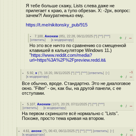
Я тебе больше скажу, Lists слева даже не
прилегает к краю, а тупо обрезан. X: -2px, вопрос:
зачем?! Аккуратненько ему.
https://t.me/nikitonsky_pub/915
7.100
,
Аноним
(
85
), 22:28, 06/11/2025 [
^
] [
^^
] [
^^^
]
+
–
/
[
ответить
]
[
к модератору
]
Но это все ничто по сравнению со смещенной
клавишей в калькуляторе Windows 11.)
"
https://www.reddit.com/media?
url=https%3A%2F%2Fpreview.redd.it&
–1
5.92
,
х
(
?
), 16:20, 06/11/2025 [
^
] [
^^
] [
^^^
] [
ответить
]
[
↑
]
+
–
[
к модератору
]
/
Все обычно, вроде. Стандартно. Это не диалоговое
окно. "Filter" - он, как бы, на другой панели, с ее
отступами.
5.107
,
Аноним
(
107
), 20:29, 07/11/2025 [
^
] [
^^
] [
^^^
]
+
–
/
[
ответить
]
[
к модератору
]
На первом скриншоте всё нормально с "Lists".
Похоже, просто тема кривая на втором.
+1
4.61
,
анони
(
?
), 06:43, 06/11/2025 [
^
] [
^^
] [
^^^
] [
ответить
]
[
↑
]
+
–
[
к модератору
]
/