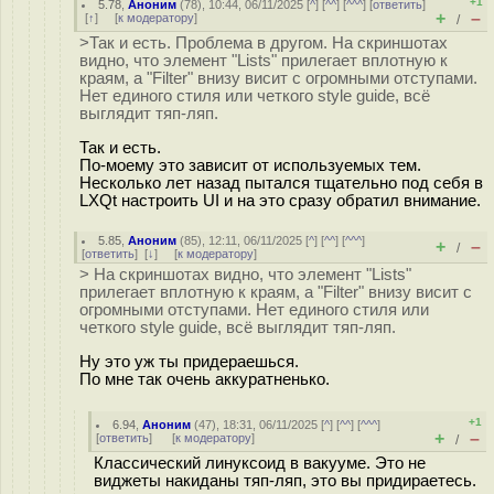
+1
5.78
,
Аноним
(
78
), 10:44, 06/11/2025 [
^
] [
^^
] [
^^^
] [
ответить
]
+
–
[
↑
] [
к модератору
]
/
>Так и есть. Проблема в другом. На скриншотах
видно, что элемент "Lists" прилегает вплотную к
краям, а "Filter" внизу висит с огромными отступами.
Нет единого стиля или четкого style guide, всё
выглядит тяп-ляп.
Так и есть.
По-моему это зависит от используемых тем.
Несколько лет назад пытался тщательно под себя в
LXQt настроить UI и на это сразу обратил внимание.
5.85
,
Аноним
(
85
), 12:11, 06/11/2025 [
^
] [
^^
] [
^^^
]
+
–
/
[
ответить
]
[
↓
] [
к модератору
]
> На скриншотах видно, что элемент "Lists"
прилегает вплотную к краям, а "Filter" внизу висит с
огромными отступами. Нет единого стиля или
четкого style guide, всё выглядит тяп-ляп.
Ну это уж ты придераешься.
По мне так очень аккуратненько.
+1
6.94
,
Аноним
(
47
), 18:31, 06/11/2025 [
^
] [
^^
] [
^^^
]
+
–
[
ответить
]
[
к модератору
]
/
Классический линуксоид в вакууме. Это не
виджеты накиданы тяп-ляп, это вы придираетесь.