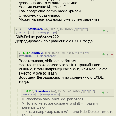
довольно долго стояла на компе.
Удалял именно f4, rm -r. :D
Там вроде еще admin mode кривой.
С любуной сравниваю.
Может на вейланд норм, уже успел заценить.
4.113
,
Stanislavvv
(
ok
), 08:57, 11/11/2025 [
^
] [
^^
] [
^^^
]
+
–
/
[
ответить
]
[
↑
] [
к модератору
]
Shift-Del не работает???
Деградировали по сравнению с LXDE тогда...
5.117
,
Аноним
(
117
), 15:20, 17/11/2025 [
^
] [
^^
] [
^^^
]
+
–
/
[
ответить
]
[
к модератору
]
Рассказываю, shift+del работает.
Но это не то же самое что shift + правый клик
мышью, и там например как в Win, или Kde Delete,
вместо Move to Trash.
Вообщем Деградировали по сравнению с LXDE
тогда.
6.118
,
Stanislavvv
(
ok
), 15:35, 17/11/2025 [
^
] [
^^
] [
^^^
]
+
–
/
[
ответить
]
[
к модератору
]
> Рассказываю, shift+del работает.
> Но это не то же самое что shift + правый
клик мышью,
> и там например как в Win, или Kde Delete, вместо
Move