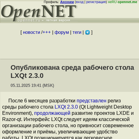
Профиль:
Аноним
(
вход
|
регистрация
)
неRU
opennet.me
[
новости
/
+++
|
форум
|
теги
|
]
Опубликована среда рабочего стола
LXQt 2.3.0
05.11.2025 19:41 (MSK)
После 6 месяцев разработки
представлен
релиз
среды рабочего стола
LXQt 2.3.0
(Qt Lightweight Desktop
Environment),
продолжающей
развитие проектов LXDE и
Razor-qt. Интерфейс LXQt следует идеям классической
организации рабочего стола, но привносит современное
оформление и приёмы, увеличивающие удобство
работы. LXQt позиционируется как легковесное,