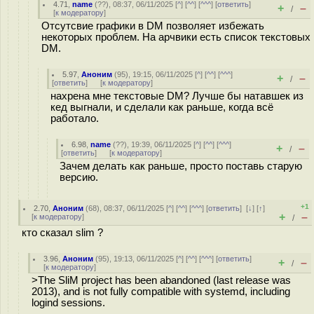
4.71
,
name
(
??
), 08:37, 06/11/2025 [
^
] [
^^
] [
^^^
] [
ответить
]
+
–
/
[
к модератору
]
Отсутсвие графики в DM позволяет избежать
некоторых проблем. На арчвики есть список текстовых
DM.
5.97
,
Аноним
(
95
), 19:15, 06/11/2025 [
^
] [
^^
] [
^^^
]
+
–
/
[
ответить
]
[
к модератору
]
нахрена мне текстовые DM? Лучше бы натавшек из
кед выгнали, и сделали как раньше, когда всё
работало.
6.98
,
name
(
??
), 19:39, 06/11/2025 [
^
] [
^^
] [
^^^
]
+
–
/
[
ответить
]
[
к модератору
]
Зачем делать как раньше, просто поставь старую
версию.
+1
2.70
,
Аноним
(
68
), 08:37, 06/11/2025 [
^
] [
^^
] [
^^^
] [
ответить
]
[
↓
] [
↑
]
+
–
[
к модератору
]
/
кто сказал slim ?
3.96
,
Аноним
(
95
), 19:13, 06/11/2025 [
^
] [
^^
] [
^^^
] [
ответить
]
+
–
/
[
к модератору
]
>The SliM project has been abandoned (last release was
2013), and is not fully compatible with systemd, including
logind sessions.