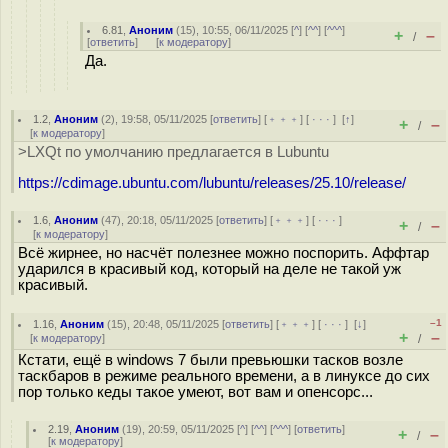
6.81
,
Аноним
(
15
), 10:55, 06/11/2025 [
^
] [
^^
] [
^^^
]
+
–
/
[
ответить
]
[
к модератору
]
Да.
1.2
,
Аноним
(
2
), 19:58, 05/11/2025 [
ответить
] [
﹢﹢﹢
] [
· · ·
]
[
↑
]
+
–
/
[
к модератору
]
>LXQt по умолчанию предлагается в Lubuntu
https://cdimage.ubuntu.com/lubuntu/releases/25.10/release/
1.6
,
Аноним
(
47
), 20:18, 05/11/2025 [
ответить
] [
﹢﹢﹢
] [
· · ·
]
+
–
/
[
к модератору
]
Всё жирнее, но насчёт полезнее можно поспорить. Аффтар
ударился в красивый код, который на деле не такой уж
красивый.
–1
1.16
,
Аноним
(
15
), 20:48, 05/11/2025 [
ответить
] [
﹢﹢﹢
] [
· · ·
]
[
↓
]
+
–
[
к модератору
]
/
Кстати, ещё в windows 7 были превьюшки тасков возле
таскбаров в режиме реального времени, а в линуксе до сих
пор только кеды такое умеют, вот вам и опенсорс...
2.19
,
Аноним
(
19
), 20:59, 05/11/2025 [
^
] [
^^
] [
^^^
] [
ответить
]
+
–
/
[
к модератору
]