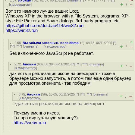
1.57
,
Аноним
(
56
), 02:37, 06/11/2025 [
ответить
] [
﹢﹢﹢
] [
· · ·
]
[
↓
] [
↑
]
+
–
[
к модератору
]
/
Вот это намного лучше ваших Lxqt.
Windows XP in the browser, with a File System, programs, XP-
style File Picker and Saver dialogs, 3rd-party program, etc.
https://github.com/ducbao414/win32.run
https://win32.run
+1
2.58
,
Вы забыли заполнить поле Name.
(
?
), 04:13, 06/11/2025 [
^
]
+
–
[
^^
] [
^^^
] [
ответить
]
[
к модератору
]
/
Без включённого JavaScript не работает.
2.72
,
Аноним
(
68
), 08:38, 06/11/2025 [
^
] [
^^
] [
^^^
] [
ответить
]
+
–
/
[
к модератору
]
дак есть и реализация иксов на явескрипт - тоже в
браузере можно запустить, а потом там еще один браузер
для просмотра опеннета - так победим!
3.75
,
Аноним
(
56
), 10:05, 06/11/2025 [
^
] [
^^
] [
^^^
] [
ответить
]
+
–
/
[
к модератору
]
>дак есть и реализация иксов на явескрипт
Почему именно иксов.
Ты про виртуальную машину?).
https://webvm.io