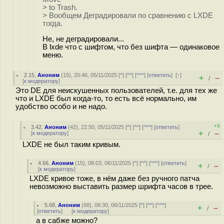
> to Trash.
> Вообщем Деградировали по сравнению с LXDE
тогда.
Не, не деградировали...
В lxde что с шифтом, что без шифта — одинаковое
меню.
2.15
,
Аноним
(
15
), 20:46, 05/11/2025 [
^
] [
^^
] [
^^^
] [
ответить
]
[
↑
]
+
–
/
[
к модератору
]
Это DE для неискушенных пользователей, т.е. для тех же
что и LXDE был когда-то, то есть всё нормально, им
удобство особо и не надо.
+3
3.42
,
Аноним
(
42
), 22:50, 05/11/2025 [
^
] [
^^
] [
^^^
] [
ответить
]
+
–
[
к модератору
]
/
LXDE не был таким кривым.
4.66
,
Аноним
(
15
), 08:03, 06/11/2025 [
^
] [
^^
] [
^^^
] [
ответить
]
+
–
/
[
к модератору
]
LXDE кривое тоже, в нём даже без ручного патча
невозможно выставить размер шрифта часов в трее.
5.68
,
Аноним
(
68
), 08:30, 06/11/2025 [
^
] [
^^
] [
^^^
]
+
–
/
[
ответить
]
[
к модератору
]
а в сабже можно?