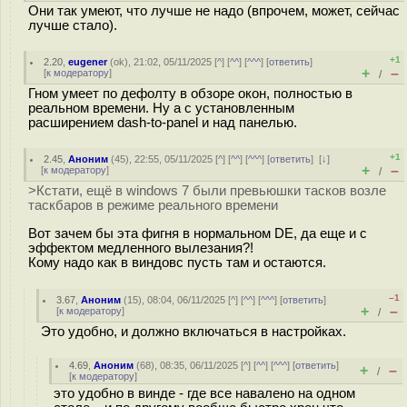
Они так умеют, что лучше не надо (впрочем, может, сейчас
лучше стало).
+1
2.20
,
eugener
(
ok
), 21:02, 05/11/2025 [
^
] [
^^
] [
^^^
] [
ответить
]
+
–
[
к модератору
]
/
Гном умеет по дефолту в обзоре окон, полностью в
реальном времени. Ну а с установленным
расширением dash-to-panel и над панелью.
+1
2.45
,
Аноним
(
45
), 22:55, 05/11/2025 [
^
] [
^^
] [
^^^
] [
ответить
]
[
↓
]
+
–
[
к модератору
]
/
>Кстати, ещё в windows 7 были превьюшки тасков возле
таскбаров в режиме реального времени
Вот зачем бы эта фигня в нормальном DE, да еще и с
эффектом медленного вылезания?!
Кому надо как в виндовс пусть там и остаются.
–1
3.67
,
Аноним
(
15
), 08:04, 06/11/2025 [
^
] [
^^
] [
^^^
] [
ответить
]
+
–
[
к модератору
]
/
Это удобно, и должно включаться в настройках.
4.69
,
Аноним
(
68
), 08:35, 06/11/2025 [
^
] [
^^
] [
^^^
] [
ответить
]
+
–
/
[
к модератору
]
это удобно в винде - где все навалено на одном