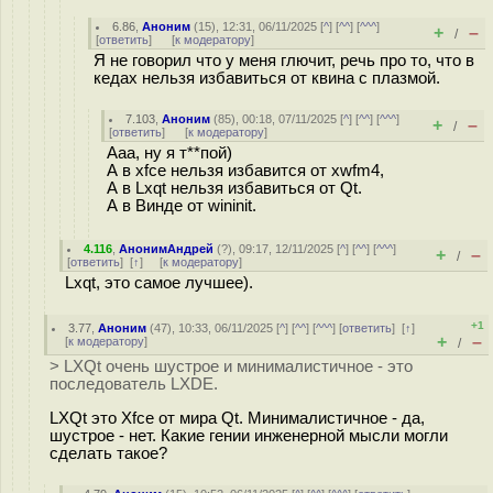
6.86
,
Аноним
(
15
), 12:31, 06/11/2025 [
^
] [
^^
] [
^^^
]
+
–
/
[
ответить
]
[
к модератору
]
Я не говорил что у меня глючит, речь про то, что в
кедах нельзя избавиться от квина с плазмой.
7.103
,
Аноним
(
85
), 00:18, 07/11/2025 [
^
] [
^^
] [
^^^
]
+
–
/
[
ответить
]
[
к модератору
]
Ааа, ну я т**пой)
А в xfce нельзя избавится от xwfm4,
А в Lxqt нельзя избавиться от Qt.
А в Винде от wininit.
4.116
,
АнонимАндрей
(
?
), 09:17, 12/11/2025 [
^
] [
^^
] [
^^^
]
+
–
/
[
ответить
]
[
↑
] [
к модератору
]
Lxqt, это самое лучшее).
+1
3.77
,
Аноним
(
47
), 10:33, 06/11/2025 [
^
] [
^^
] [
^^^
] [
ответить
]
[
↑
]
+
–
[
к модератору
]
/
> LXQt очень шустрое и минималистичное - это
последователь LXDE.
LXQt это Xfce от мира Qt. Минималистичное - да,
шустрое - нет. Какие гении инженерной мысли могли
сделать такое?