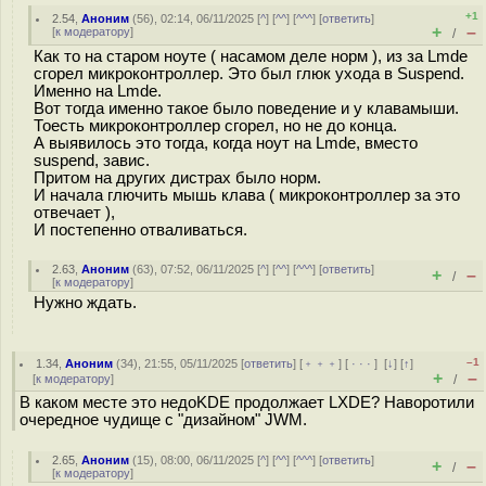
+1
2.54
,
Аноним
(
56
), 02:14, 06/11/2025 [
^
] [
^^
] [
^^^
] [
ответить
]
+
–
[
к модератору
]
/
Как то на старом ноуте ( насамом деле норм ), из за Lmde
сгорел микроконтроллер. Это был глюк ухода в Suspend.
Именно на Lmde.
Вот тогда именно такое было поведение и у клавамыши.
Тоесть микроконтроллер сгорел, но не до конца.
А выявилось это тогда, когда ноут на Lmde, вместо
suspend, завис.
Притом на других дистрах было норм.
И начала глючить мышь клава ( микроконтроллер за это
отвечает ),
И постепенно отваливаться.
2.63
,
Аноним
(
63
), 07:52, 06/11/2025 [
^
] [
^^
] [
^^^
] [
ответить
]
+
–
/
[
к модератору
]
Нужно ждать.
–1
1.34
,
Аноним
(
34
), 21:55, 05/11/2025 [
ответить
] [
﹢﹢﹢
] [
· · ·
]
[
↓
] [
↑
]
+
–
[
к модератору
]
/
В каком месте это недоKDE продолжает LXDE? Наворотили
очередное чудище с "дизайном" JWM.
2.65
,
Аноним
(
15
), 08:00, 06/11/2025 [
^
] [
^^
] [
^^^
] [
ответить
]
+
–
/
[
к модератору
]