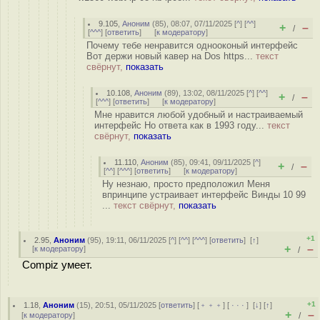
9.105
,
Аноним
(
85
), 08:07, 07/11/2025 [
^
] [
^^
]
+
–
/
[
^^^
] [
ответить
]
[
к модератору
]
Почему тебе ненравится однооконый интерфейс
Вот держи новый кавер на Dos https...
текст
свёрнут,
показать
10.108
,
Аноним
(
89
), 13:02, 08/11/2025 [
^
] [
^^
]
+
–
/
[
^^^
] [
ответить
]
[
к модератору
]
Мне нравится любой удобный и настраиваемый
интерфейс Но ответа как в 1993 году...
текст
свёрнут,
показать
11.110
,
Аноним
(
85
), 09:41, 09/11/2025 [
^
]
+
–
/
[
^^
] [
^^^
] [
ответить
]
[
к модератору
]
Ну незнаю, просто предположил Меня
впринципе устраивает интерфейс Винды 10 99
...
текст свёрнут,
показать
+1
2.95
,
Аноним
(
95
), 19:11, 06/11/2025 [
^
] [
^^
] [
^^^
] [
ответить
]
[
↑
]
+
–
[
к модератору
]
/
Compiz умеет.
+1
1.18
,
Аноним
(
15
), 20:51, 05/11/2025 [
ответить
] [
﹢﹢﹢
] [
· · ·
]
[
↓
] [
↑
]
+
–
[
к модератору
]
/