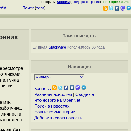
Профиль:
Аноним
(
вход
|
регистрация
)
неRU
opennet.me
РУМ
Поиск
(
теги
)
онних
Памятные даты
17 июля
Slackware
исполнилось 33 года
Навигация
пересмотре
ботчиками,
ния учла
риски,
Каналы:
Разделы новостей
|
Сводные
Что нового на OpenNet
илиты
Поиск в новостях
работчика,
Новые комментарии
 личности,
Добавить свою новость
тановлено.
ения, без