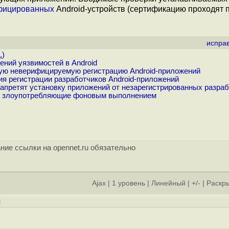
фицированных
Android-устройств (сертификацию проходят п
испра
.
)
ений уязвимостей в Android
ную неверифицируемую регистрацию Android-приложений
ия регистрации разработчиков Android-приложений
апретят установку приложений от незарегистрированных разра
я, злоупотребляющие фоновым выполнением
ние ссылки на opennet.ru обязательно
Ajax
|
1 уровень
|
Линейный
|
+/-
|
Раскры
]