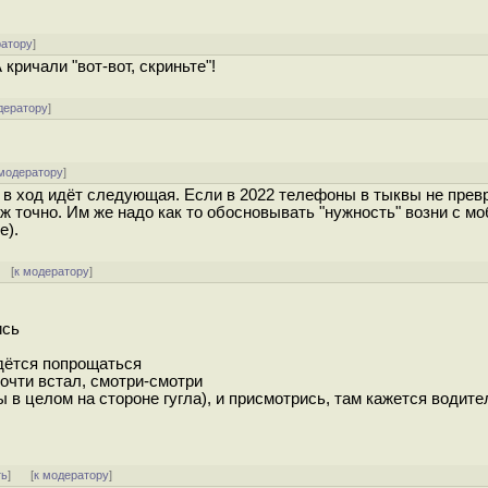
ратору
]
кричали "вот-вот, скриньте"!
дератору
]
 модератору
]
то в ход идёт следующая. Если в 2022 телефоны в тыквы не прев
6 уж точно. Им же надо как то обосновывать "нужность" возни с 
е).
 [
к модератору
]
ись
идётся попрощаться
почти встал, смотри-смотри
ы в целом на стороне гугла), и присмотрись, там кажется водите
ть
]
[
к модератору
]