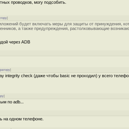
тных проводков, могу подсобить.
атору
]
иложений будет включать меры для защиты от принуждения, ко
шенников, а также предупреждения, растолковывающие возника
ндой через ADB
ератору
]
y integrity check (даже чтобы basic не проходил) у всего телеф
ору
]
м по adb...
]
ть на одном телефоне.