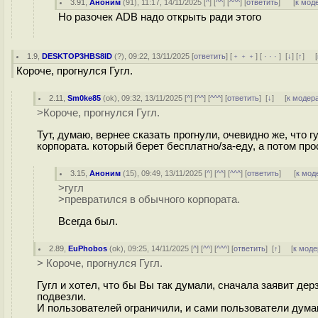
3.91
,
Аноним
(
91
), 11:17, 14/11/2025 [
^
] [
^^
] [
^^^
] [
ответить
]
[
к мод
Но разочек ADB надо открыть ради этого
1.9
,
DESKTOP3HBS8ID
(
?
), 09:22, 13/11/2025 [
ответить
] [
﹢﹢﹢
] [
· · ·
]
[
↓
] [
↑
] [
Короче, прогнулся Гугл.
2.11
,
Sm0ke85
(
ok
), 09:32, 13/11/2025 [
^
] [
^^
] [
^^^
] [
ответить
]
[
↓
] [
к модер
>Короче, прогнулся Гугл.
Тут, думаю, вернее сказать прогнули, очевидно же, что 
корпората. который берет бесплатно/за-еду, а потом прос
3.15
,
Аноним
(
15
), 09:49, 13/11/2025 [
^
] [
^^
] [
^^^
] [
ответить
]
[
к мод
>гугл
>превратился в обычного корпората.
Всегда был.
2.89
,
EuPhobos
(
ok
), 09:25, 14/11/2025 [
^
] [
^^
] [
^^^
] [
ответить
]
[
↑
] [
к моде
> Короче, прогнулся Гугл.
Гугл и хотел, что бы Вы так думали, сначала заявит дер
подвезли.
И пользователей ограничили, и сами пользователи думаю, 