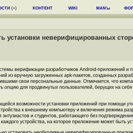
ОСТИ
(
+
)
КОНТЕНТ
WIKI
MAN'ы
ФО
сть установки неверифицированных стор
истемы верификации разработчиков Android-приложений и 
ий из вручную загруженных apk-пакетов, созданных разра
дившими свои персональные данные. Отмечается, что компа
 опцию для продвинутых пользователей, берущих на себя 
ающейся возможности установки приложений при помощи ут
устройства к внешнему компьютеру и включения режима раз
я энтузиастов и студентов, работающего без подтверждения
 каждого устройства, на которое приложение может быть ус
льно установить необходимые неверифицированные прилож