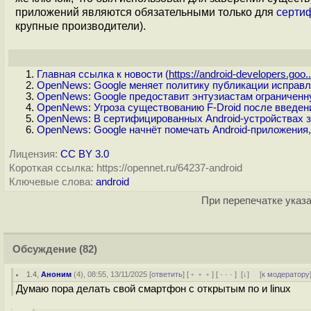
приложений являются обязательными только для
серти
крупные производители).
Главная ссылка к новости (
https://android-developers.goo..
OpenNews: Google меняет политику публикации исправл
OpenNews: Google предоставит энтузиастам ограничен
OpenNews: Угроза существованию F-Droid после введен
OpenNews: В сертифицированных Android-устройствах з
OpenNews: Google начнёт помечать Android-приложени
Лицензия:
CC BY 3.0
Короткая ссылка: https://opennet.ru/64237-android
Ключевые слова:
android
При перепечатке указа
Обсуждение
(82)
1.4
,
Аноним
(
4
), 08:55, 13/11/2025 [
ответить
] [
﹢﹢﹢
] [
· · ·
]
[
↓
] [
к модератору
Думаю пора делать свой смартфон с открытым по и linux