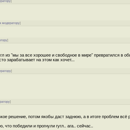
ератору
]
к модератору
]
атору
]
гугл из "мы за все хорошее и свободное в мире" превратился в о
то зарабатывает на этом как хочет...
ератору
]
ратору
]
зкое решение, потом якобы даст заднюю, а в итоге проблем всё 
что победили и прогнули гугл.. ага.. сейчас..