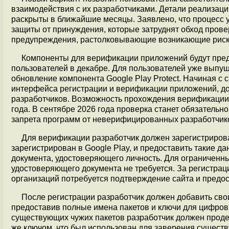
взаимодействия с их разработчиками. Детали реализаци
раскрыты в ближайшие месяцы. Заявлено, что процесс
защиты от принуждения, которые затруднят обход прове
предупреждения, растолковывающие возникающие риск
Компоненты для верификации приложений будут пред
пользователей в декабре. Для пользователей уже выпущ
обновление компонента Google Play Protect. Начиная с 
интерфейса регистрации и верификации приложений, до
разработчиков. Возможность прохождения верификации 
года. В сентябре 2026 года проверка станет обязательн
запрета программ от неверифицированных разработчиков
Для верификации разработчик должен зарегистрироват
зарегистрирован в Google Play, и предоставить такие д
документа, удостоверяющего личность. Для ограниченны
удостоверяющего документа не требуется. За регистраци
организаций потребуется подтверждение сайта и предо
После регистрации разработчик должен добавить свои
предоставив полные имена пакетов и ключи для цифро
существующих чужих пакетов разработчик должен про
же ключом, что был использован для заверения сущес