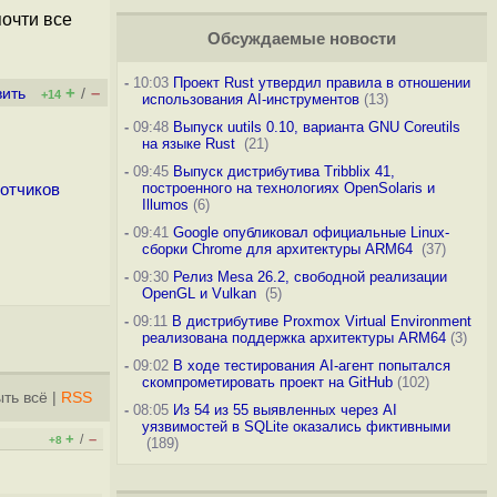
очти все
Обсуждаемые новости
-
10:03
Проект Rust утвердил правила в отношении
+
–
вить
/
+14
использования AI-инструментов
(13)
-
09:48
Выпуск uutils 0.10, варианта GNU Coreutils
на языке Rust
(21)
-
09:45
Выпуск дистрибутива Tribblix 41,
построенного на технологиях OpenSolaris и
ботчиков
Illumos
(6)
-
09:41
Google опубликовал официальные Linux-
сборки Chrome для архитектуры ARM64
(37)
-
09:30
Релиз Mesa 26.2, свободной реализации
OpenGL и Vulkan
(5)
-
09:11
В дистрибутиве Proxmox Virtual Environment
реализована поддержка архитектуры ARM64
(3)
-
09:02
В ходе тестирования AI-агент попытался
скомпрометировать проект на GitHub
(102)
ть всё
|
RSS
-
08:05
Из 54 из 55 выявленных через AI
уязвимостей в SQLite оказались фиктивными
+
–
/
+8
(189)