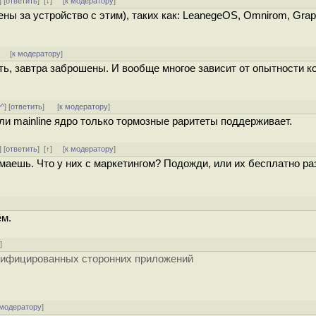
] [
ответить
]
[
↓
] [
к модератору
]
ены за устройство с этим), таких как: LeanegeOS, Omnirom, Gra
]
[
к модератору
]
ть, завтра заброшены. И вообще многое зависит от опытности к
^^
] [
ответить
]
[
к модератору
]
ли mainline ядро только тормозные раритеты поддерживает.
] [
ответить
]
[
↑
] [
к модератору
]
омаешь. Что у них с маркетингом? Подожди, или их бесплатно р
ём.
у
]
ерифицированных сторонних приложений
 модератору
]