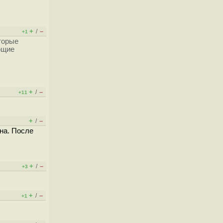
+
–
/
+1
торые
ющие
+
–
/
+11
+
–
/
она. После
+
–
/
+3
+
–
/
+1