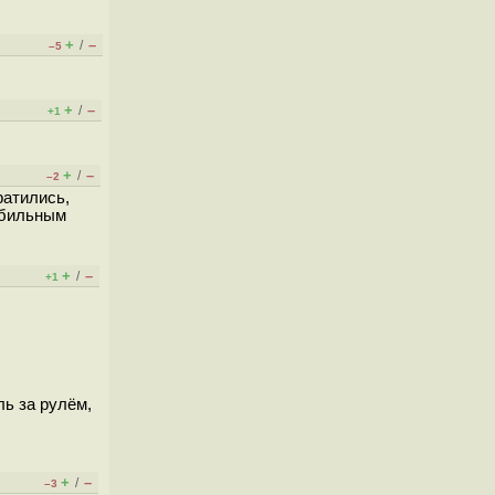
+
–
/
–5
+
–
/
+1
+
–
/
–2
ратились,
мобильным
+
–
/
+1
ль за рулём,
+
–
/
–3