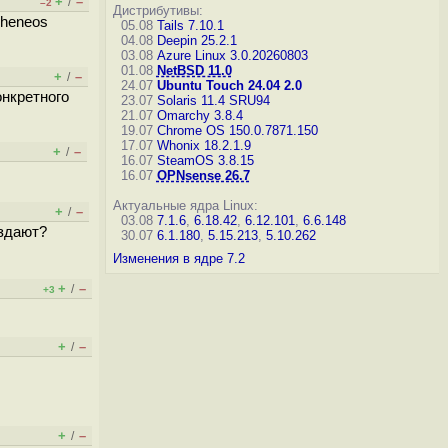
+
–
/
–2
Дистрибутивы:
pheneos
05.08
Tails 7.10.1
04.08
Deepin 25.2.1
03.08
Azure Linux 3.0.20260803
01.08
NetBSD 11.0
+
–
/
24.07
Ubuntu Touch 24.04 2.0
онкретного
23.07
Solaris 11.4 SRU94
21.07
Omarchy 3.8.4
19.07
Chrome OS 150.0.7871.150
17.07
Whonix 18.2.1.9
+
–
/
16.07
SteamOS 3.8.15
16.07
OPNsense 26.7
Актуальные ядра Linux:
+
–
/
03.08
7.1.6
,
6.18.42
,
6.12.101
,
6.6.148
аздают?
30.07
6.1.180
,
5.15.213
,
5.10.262
Изменения в ядре 7.2
+
–
/
+3
+
–
/
+
–
/