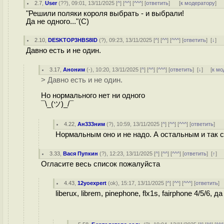
2.7
,
User
(
??
), 09:01, 13/11/2025 [
^
] [
^^
] [
^^^
] [
ответить
]
[
к модератору
]
"Решили поляки короля выбрать - и выбрали!
Да не одного..."(С)
2.10
,
DESKTOP3HBS8ID
(
?
), 09:23, 13/11/2025 [
^
] [
^^
] [
^^^
] [
ответить
]
[
↓
] 
Давно есть и не один.
3.17
,
Аноним
(
-
), 10:20, 13/11/2025 [
^
] [
^^
] [
^^^
] [
ответить
]
[
↓
] [
к мо
> Давно есть и не один.
Но нормального нет ни одного
¯\_(ツ)_/¯
4.22
,
Ан333ним
(
?
), 10:59, 13/11/2025 [
^
] [
^^
] [
^^^
] [
ответить
]
Нормальным оно и не надо. А остальным и так 
3.33
,
Вася Пупкин
(
?
), 12:23, 13/11/2025 [
^
] [
^^
] [
^^^
] [
ответить
]
[
↑
] 
Огласите весь список пожалуйста
4.43
,
12yoexpert
(
ok
), 15:17, 13/11/2025 [
^
] [
^^
] [
^^^
] [
ответить
]
liberux, librem, pinephone, flx1s, fairphone 4/5/6, 