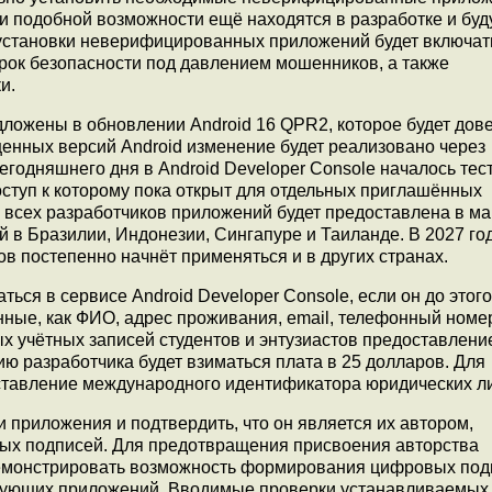
и подобной возможности ещё находятся в разработке и буд
 установки неверифицированных приложений будет включат
рок безопасности под давлением мошенников, а также
и.
ложены в обновлении Android 16 QPR2, которое будет дов
енных версий Android изменение будет реализовано через
сегодняшнего дня в Android Developer Console началось те
ступ к которому пока открыт для отдельных приглашённых
всех разработчиков приложений будет предоставлена в ма
ой в Бразилии, Индонезии, Сингапуре и Таиланде. В 2027 го
 постепенно начнёт применяться и в других странах.
ься в сервисе Android Developer Console, если он до этого
анные, как ФИО, адрес проживания, email, телефонный номе
х учётных записей студентов и энтузиастов предоставлени
ю разработчика будет взиматься плата в 25 долларов. Для
ставление международного идентификатора юридических л
 приложения и подтвердить, что он является их автором,
вых подписей. Для предотвращения присвоения авторства
демонстрировать возможность формирования цифровых под
твующих приложений. Вводимые проверки устанавливаемых