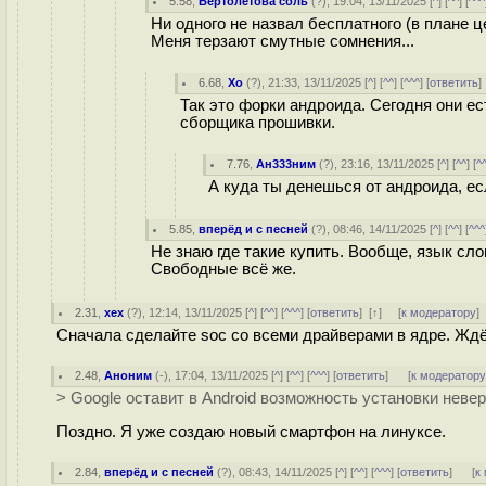
5.58
,
Бертолетова соль
(
?
), 19:04, 13/11/2025 [
^
] [
^^
] [
^^^
Ни одного не назвал бесплатного (в плане ц
Меня терзают смутные сомнения...
6.68
,
Xo
(
?
), 21:33, 13/11/2025 [
^
] [
^^
] [
^^^
] [
ответить
Так это форки андроида. Сегодня они ес
сборщика прошивки.
7.76
,
Ан333ним
(
?
), 23:16, 13/11/2025 [
^
] [
^^
] [
^
А куда ты денешься от андроида, ес
5.85
,
вперёд и с песней
(
?
), 08:46, 14/11/2025 [
^
] [
^^
] [
^^^
Не знаю где такие купить. Вообще, язык сл
Свободные всё же.
2.31
,
хех
(
?
), 12:14, 13/11/2025 [
^
] [
^^
] [
^^^
] [
ответить
]
[
↑
] [
к модератору
]
Сначала сделайте soc со всеми драйверами в ядре. Жд
2.48
,
Аноним
(
-
), 17:04, 13/11/2025 [
^
] [
^^
] [
^^^
] [
ответить
]
[
к модератор
> Google оставит в Android возможность установки нев
Поздно. Я уже создаю новый смартфон на линуксе.
2.84
,
вперёд и с песней
(
?
), 08:43, 14/11/2025 [
^
] [
^^
] [
^^^
] [
ответить
]
[
к