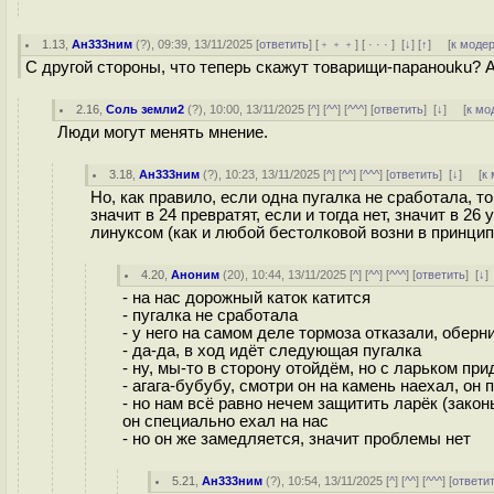
1.13
,
Ан333ним
(
?
), 09:39, 13/11/2025 [
ответить
] [
﹢﹢﹢
] [
· · ·
]
[
↓
] [
↑
] [
к моде
С другой стороны, что теперь скажут товарищи-пapaноuku? А 
2.16
,
Соль земли2
(
?
), 10:00, 13/11/2025 [
^
] [
^^
] [
^^^
] [
ответить
]
[
↓
] [
к мо
Люди могут менять мнение.
3.18
,
Ан333ним
(
?
), 10:23, 13/11/2025 [
^
] [
^^
] [
^^^
] [
ответить
]
[
↓
] [
к
Но, как правило, если одна пугалка не сработала, 
значит в 24 превратят, если и тогда нет, значит в 2
линуксом (как и любой бестолковой возни в принцип
4.20
,
Аноним
(
20
), 10:44, 13/11/2025 [
^
] [
^^
] [
^^^
] [
ответить
]
[
↓
]
- на нас дорожный каток катится
- пугалка не сработала
- у него на самом деле тормоза отказали, оберн
- да-да, в ход идёт следующая пугалка
- ну, мы-то в сторону отойдём, но с ларьком пр
- агага-бубубу, смотри он на камень наехал, он 
- но нам всё равно нечем защитить ларёк (закон
он специально ехал на нас
- но он же замедляется, значит проблемы нет
5.21
,
Ан333ним
(
?
), 10:54, 13/11/2025 [
^
] [
^^
] [
^^^
] [
ответи