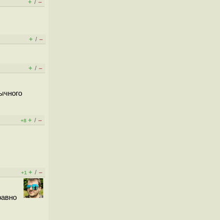
+
–
/
+
–
/
+
–
/
бычного
+
–
/
+8
+
–
/
+1
равно