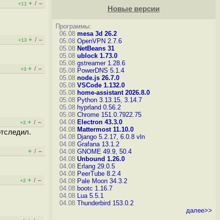
+
–
/
+11
Новые версии
Программы:
06.08
mesa 3d 26.2
+
–
/
+13
05.08
OpenVPN 2.7.6
05.08
NetBeans 31
05.08
ublock 1.73.0
05.08
gstreamer 1.28.6
+
–
/
+3
05.08
PowerDNS 5.1.4
05.08
node.js 26.7.0
05.08
VSCode 1.132.0
05.08
home-assistant 2026.8.0
05.08
Python 3.13.15, 3.14.7
05.08
hyprland 0.56.2
05.08
Chrome 151.0.7922.75
+
–
04.08
Electron 43.3.0
/
+2
04.08
Mattermost 11.10.0
отследил.
04.08
Django 5.2.17, 6.0.8
vln
04.08
Grafana 13.1.2
+
–
/
04.08
GNOME 49.9, 50.4
04.08
Unbound 1.26.0
04.08
Erlang 29.0.5
04.08
PeerTube 8.2.4
+
–
/
04.08
Pale Moon 34.3.2
+2
04.08
bootc 1.16.7
04.08
Lua 5.5.1
04.08
Thunderbird 153.0.2
далее>>