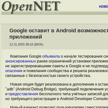
НОВ
Google оставит в Android возможно
приложений
13.11.2025 08:10 (MSK)
Компания Google
объявила
о начале тестирования с
анонсированных
ранее ограничений установки приложен
не зарегистрировавшими пакеты в Google и не подтвер
опасения
и пожелания сообщества и решила реализовать
связанные с безопасностью своего устройства.
Новая опция будет реализована в дополнение к ост
"adb" (Android Debug Bridge), требующей подключения 
и
предоставления
бесплатного типа учётных записей дл
но требующего регистрации в Android Developer Console
Новый вариант позволит пользователям самостояте