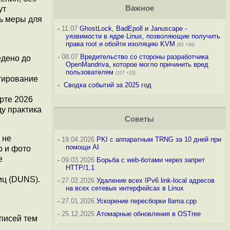
Важное
ут
ь меры для
-
11.07
GhostLock, BadEpoll и Januscape -
уязвимости в ядре Linux, позволяющие получить
права root и обойти изоляцию KVM
(82 +34)
-
08.07
Вредительство со стороны разработчика
едено до
OpenMandriva, которое могло причинить вред
пользователям
(107 +33)
стирование
-
Сводка событий за 2025 год
рте 2026
ду практика
Советы
 не
-
19.04.2026
PKI с аппаратным TRNG за 10 дней при
помощи AI
р и фото
е
-
09.03.2026
Борьба с web-ботами через запрет
HTTP/1.1
иц (DUNS).
-
27.02.2026
Удаление всех IPv6 link-local адресов
на всех сетевых интерфейсах в Linux
-
27.01.2026
Ускорение пересборки llama.cpp
-
25.12.2025
Атомарные обновления в OSTree
писей тем