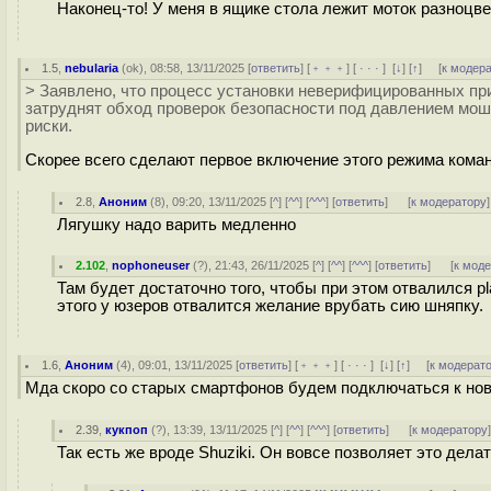
Наконец-то! У меня в ящике стола лежит моток разноцве
1.5
,
nebularia
(
ok
), 08:58, 13/11/2025 [
ответить
] [
﹢﹢﹢
] [
· · ·
]
[
↓
] [
↑
] [
к модер
> Заявлено, что процесс установки неверифицированных пр
затруднят обход проверок безопасности под давлением мо
риски.
Скорее всего сделают первое включение этого режима кома
2.8
,
Аноним
(
8
), 09:20, 13/11/2025 [
^
] [
^^
] [
^^^
] [
ответить
]
[
к модератору
]
Лягушку надо варить медленно
2.102
,
nophoneuser
(
?
), 21:43, 26/11/2025 [
^
] [
^^
] [
^^^
] [
ответить
]
[
к мод
Там будет достаточно того, чтобы при этом отвалился pla
этого у юзеров отвалится желание врубать сию шняпку.
1.6
,
Аноним
(
4
), 09:01, 13/11/2025 [
ответить
] [
﹢﹢﹢
] [
· · ·
]
[
↓
] [
↑
] [
к модерат
Мда скоро со старых смартфонов будем подключаться к новы
2.39
,
кукпоп
(
?
), 13:39, 13/11/2025 [
^
] [
^^
] [
^^^
] [
ответить
]
[
к модератору
Так есть же вроде Shuziki. Он вовсе позволяет это дела