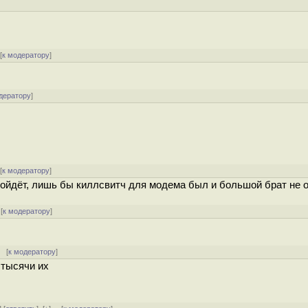
[
к модератору
]
дератору
]
[
к модератору
]
сойдёт, лишь бы киллсвитч для модема был и большой брат не 
[
к модератору
]
[
к модератору
]
да тысячи их