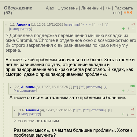
Обсуждение
Ajax
|
1 уровень
|
Линейный
|
+/-
|
Раскрыть
(53)
всё
|
RSS
–1
1.1
,
Аноним
(
1
), 12:05, 15/11/2025 [
ответить
] [
﹢﹢﹢
] [
· · ·
]
[
↓
]
+
–
[
к модератору
]
/
> Добавлена поддержка перемещения мышью вкладки из
окна Chromium/Chrome в отдельное окно с возможностью его
быстрого закрепления с выравниванием по краю или углу
экрана.
В гноме такой проблемы изначально не было. Хоть в гноме и
нет выравнивания по углу, отцепление вкладки и
пришпандоривание его к краю всегда работало. В кедах, как
смотрю, даже с пришпандориванием проблемы.
+30
2.3
,
Аноним
(
3
), 12:27, 15/11/2025 [
^
] [
^^
] [
^^^
] [
ответить
]
[
↓
]
+
–
[
к модератору
]
/
А гноме со всем остальным зато проблемы и большие.
–3
3.4
,
Аноним
(
4
), 12:42, 15/11/2025 [
^
] [
^^
] [
^^^
] [
ответить
]
[
↓
]
+
–
[
к модератору
]
/
> со всем остальным
Разверни мысль, в чём там большие проблемы. Хоткеи
проблема выучить?