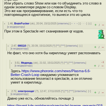
Или убрать слово Show или как-то объединить это слово в
одном экземпляре рядом со словом Display.
Это же как программирование, если есть что-то
повторяющееся однотипное, то вынеси это из цикла
1.46
,
BrainFucker
(
ok
), 20:04, 15/11/2025 [
ответить
] [
﹢﹢﹢
] [
· · ·
]
[
↓
]
+
–
/
[
к модератору
]
При этом в Spectacle нет сканирования qr кодов.
2.47
,
000110
(
?
), 20:39, 15/11/2025 [
^
] [
^^
] [
^^^
] [
ответить
]
[
↓
]
+
–
/
[
к модератору
]
Не факт, что оно хотя бы кириллицу умеет распознавать
–1
3.51
,
Медведь
(
ok
), 21:02, 15/11/2025 [
^
] [
^^
] [
^^^
] [
ответить
]
+
–
[
к модератору
]
/
Здесь
https://www.phoronix.com/news/Plasma-6.6-
Better-Crash-Loop
ожидаемо упоминается
использование tesseract в spectacle, а он отлично
умеет в кириллицу.
2.72
,
электронщег
(
?
), 12:47, 17/11/2025 [
^
] [
^^
] [
^^^
] [
ответить
]
[
↑
]
+
–
/
[
к модератору
]
Давно уже есть, обновляйтесь почаще ;)
https://invent.kde.org/plasma/spectacle/-/merge_requests/315