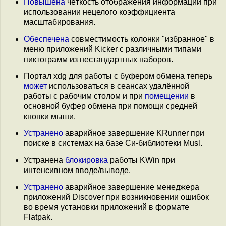
Повышена
чёткость отображения информации при
использовании нецелого коэффициента
масштабирования.
Обеспечена
совместимость колонки "избранное" в
меню приложений Kicker с различными типами
пиктограмм из нестандартных наборов.
Портал xdg для работы с буфером обмена теперь
может
использоваться в сеансах удалённой
работы с рабочим столом и при
помещении
в
основной буфер обмена при помощи средней
кнопки мыши.
Устранено
аварийное завершение KRunner при
поиске в системах на базе Си-библиотеки Musl.
Устранена
блокировка
работы KWin при
интенсивном вводе/выводе.
Устранено
аварийное завершение менеджера
приложений Discover при возникновении ошибок
во время установки приложений в формате
Flatpak.