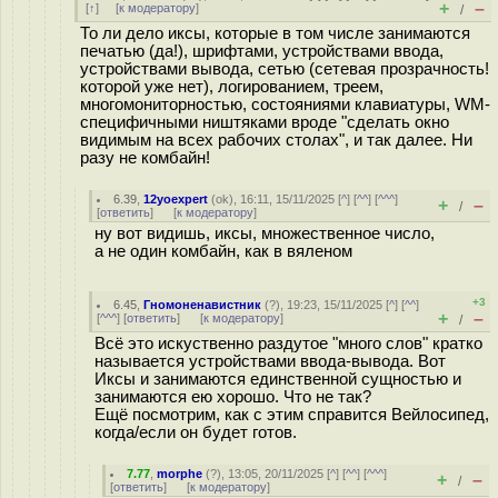
+
–
[
↑
] [
к модератору
]
/
То ли дело иксы, которые в том числе занимаются
печатью (да!), шрифтами, устройствами ввода,
устройствами вывода, сетью (сетевая прозрачность!
которой уже нет), логированием, треем,
многомониторностью, состояниями клавиатуры, WM-
специфичными ништяками вроде "сделать окно
видимым на всех рабочих столах", и так далее. Ни
разу не комбайн!
6.39
,
12yoexpert
(
ok
), 16:11, 15/11/2025 [
^
] [
^^
] [
^^^
]
+
–
/
[
ответить
]
[
к модератору
]
ну вот видишь, иксы, множественное число,
а не один комбайн, как в вяленом
+3
6.45
,
Гномоненавистник
(
?
), 19:23, 15/11/2025 [
^
] [
^^
]
+
–
[
^^^
] [
ответить
]
[
к модератору
]
/
Всё это искуственно раздутое "много слов" кратко
называется устройствами ввода-вывода. Вот
Иксы и занимаются единственной сущностью и
занимаются ею хорошо. Что не так?
Ещё посмотрим, как с этим справится Вейлосипед,
когда/если он будет готов.
7.77
,
morphe
(
?
), 13:05, 20/11/2025 [
^
] [
^^
] [
^^^
]
+
–
/
[
ответить
]
[
к модератору
]