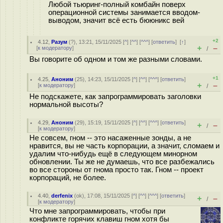
Любой тьюринг-полный комбайн поверх
операционной системы занимается вводом-
выводом, значит всё есть бююникс вей
+2
4.12
,
Разум
(
?
), 13:21, 15/11/2025 [
^
] [
^^
] [
^^^
] [
ответить
]
[
↑
]
+
–
[
к модератору
]
/
Вы говорите об одном и том же разными словами.
+1
4.25
,
Аноним
(
25
), 14:23, 15/11/2025 [
^
] [
^^
] [
^^^
] [
ответить
]
+
–
[
к модератору
]
/
Не подскажете, как запрограммировать заголовки
нормальной высоты?
4.29
,
Аноним
(
29
), 15:19, 15/11/2025 [
^
] [
^^
] [
^^^
] [
ответить
]
+
–
/
[
к модератору
]
Не совсем, гном -- это насаженные зонды, а не
нравится, вы не часть корпорации, а значит, сломаем и
удалим что-нибудь ещё в следующем минорном
обновлении. Ты же не думаешь, что все разбежались
во все стороны от гнома просто так. Гном -- проект
корпораций, не более.
4.40
,
derfenix
(
ok
), 17:08, 15/11/2025 [
^
] [
^^
] [
^^^
] [
ответить
]
+
–
/
[
к модератору
]
Что мне запрограммировать, чтобы при
конфликте горячих клавиш гном хотя бы