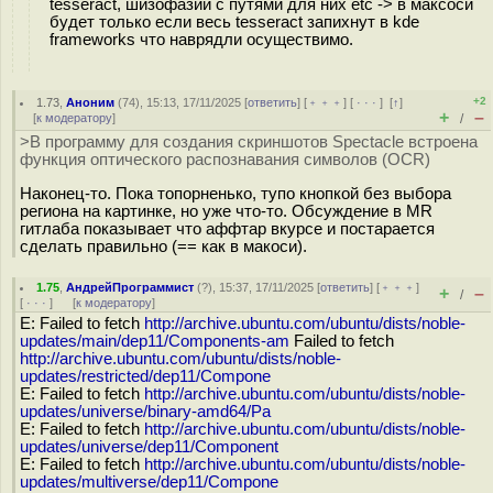
tesseract, шизофазии с путями для них etc -> в максоси
будет только если весь tesseract запихнут в kde
frameworks что наврядли осуществимо.
+2
1.73
,
Аноним
(
74
), 15:13, 17/11/2025 [
ответить
] [
﹢﹢﹢
] [
· · ·
]
[
↑
]
+
–
[
к модератору
]
/
>В программу для создания скриншотов Spectacle встроена
функция оптического распознавания символов (OCR)
Наконец-то. Пока топорненько, тупо кнопкой без выбора
региона на картинке, но уже что-то. Обсуждение в MR
гитлаба показывает что аффтар вкурсе и постарается
сделать правильно (== как в макоси).
1.75
,
АндрейПрограммист
(
?
), 15:37, 17/11/2025 [
ответить
] [
﹢﹢﹢
]
+
–
/
[
· · ·
]
[
к модератору
]
E: Failed to fetch
http://archive.ubuntu.com/ubuntu/dists/noble-
updates/main/dep11/Components-am
Failed to fetch
http://archive.ubuntu.com/ubuntu/dists/noble-
updates/restricted/dep11/Compone
E: Failed to fetch
http://archive.ubuntu.com/ubuntu/dists/noble-
updates/universe/binary-amd64/Pa
E: Failed to fetch
http://archive.ubuntu.com/ubuntu/dists/noble-
updates/universe/dep11/Component
E: Failed to fetch
http://archive.ubuntu.com/ubuntu/dists/noble-
updates/multiverse/dep11/Compone