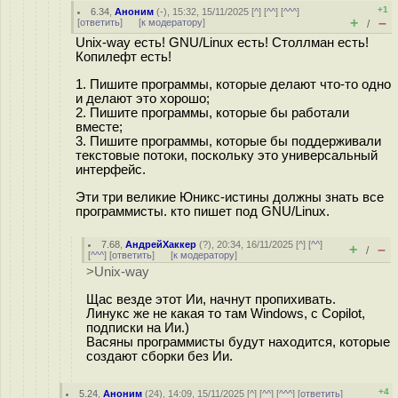
+1
6.34
,
Аноним
(
-
), 15:32, 15/11/2025 [
^
] [
^^
] [
^^^
]
+
–
[
ответить
]
[
к модератору
]
/
Unix-way есть! GNU/Linux есть! Столлман есть!
Копилефт есть!
1. Пишите программы, которые делают что-то одно
и делают это хорошо;
2. Пишите программы, которые бы работали
вместе;
3. Пишите программы, которые бы поддерживали
текстовые потоки, поскольку это универсальный
интерфейс.
Эти три великие Юникс-истины должны знать все
программисты. кто пишет под GNU/Linux.
7.68
,
АндрейХаккер
(
?
), 20:34, 16/11/2025 [
^
] [
^^
]
+
–
/
[
^^^
] [
ответить
]
[
к модератору
]
>Unix-way
Щас везде этот Ии, начнут пропихивать.
Линукс же не какая то там Windows, c Copilot,
подписки на Ии.)
Васяны программисты будут находится, которые
создают сборки без Ии.
+4
5.24
,
Аноним
(
24
), 14:09, 15/11/2025 [
^
] [
^^
] [
^^^
] [
ответить
]