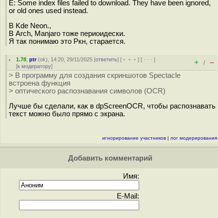
E: Some index files failed to download. They have been ignored,
or old ones used instead.
В Kde Neon.,
В Arch, Manjaro тоже периоидески.
Я так понимаю это Ркн, старается.
1.78
,
ptr
(
ok
), 14:20, 29/11/2025 [
ответить
] [
﹢﹢﹢
] [
· · ·
]
+
–
/
[
к модератору
]
> В программу для создания скриншотов Spectacle
встроена функция
> оптического распознавания символов (OCR)
Лучше бы сделали, как в dpScreenOCR, чтобы распознавать
текст можно было прямо с экрана.
игнорирование участников
|
лог модерирования
Добавить комментарий
Имя:
E-Mail: