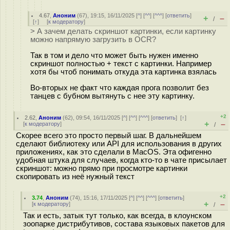
4.67
,
Аноним
(
67
), 19:15, 16/11/2025 [
^
] [
^^
] [
^^^
] [
ответить
]
+
–
/
[
↑
] [
к модератору
]
> А зачем делать скриншот картинки, если картинку
можно напрямую загрузить в OCR?
Так в том и дело что может быть нужен именно
скриншот полностью + текст с картинки. Например
хотя бы чтоб понимать откуда эта картинка взялась
Во-вторых не факт что каждая прога позволит без
танцев с бубном вытянуть с нее эту картинку.
+2
2.62
,
Аноним
(
62
), 09:54, 16/11/2025 [
^
] [
^^
] [
^^^
] [
ответить
]
[
↑
]
+
–
[
к модератору
]
/
Скорее всего это просто первый шаг. В дальнейшем
сделают библиотеку или API для использования в других
приложениях, как это сделали в MacOS. Эта офигенно
удобная штука для случаев, когда кто-то в чате присылает
скриншот: можно прямо при просмотре картинки
скопировать из неё нужный текст
+2
3.74
,
Аноним
(
74
), 15:16, 17/11/2025 [
^
] [
^^
] [
^^^
] [
ответить
]
+
–
[
к модератору
]
/
Так и есть, затык тут только, как всегда, в клоунском
зоопарке дистрибутивов, состава языковых пакетов для