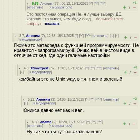
+1
6.76
,
Аноним
(
76
), 00:12, 19/11/2025 [
^
] [
^^
] [
^^^
]
+
–
[
ответить
]
[
к модератору
]
/
Это постоянная операция Не, я лучше выберу ДЕ,
которая это умеет, чем буду созд...
большой текст
свёрнут,
показать
3.7
,
Аноним
(
7
), 12:53, 15/11/2025 [
^
] [
^^
] [
^^^
] [
ответить
]
[
↓
] [
↑
]
+
–
/
[
к модератору
]
Гноме это метасреда с функцией программируемости. Не
нравится - запрограммируй! Юникс вей в чистом виде в
отличие от кед, где одни галимые настройки
+6
4.8
,
12yoexpert
(
ok
), 13:01, 15/11/2025 [
^
] [
^^
] [
^^^
] [
ответить
]
+
–
[
↓
] [
к модератору
]
/
комбайны это не Unix way, в т.ч. гном и вяленый
+2
5.22
,
Аноним
(
3
), 14:05, 15/11/2025 [
^
] [
^^
] [
^^^
] [
ответить
]
+
–
[
↓
] [
к модератору
]
/
Юникса давно нет как и вея.
6.30
,
aname
(
?
), 15:20, 15/11/2025 [
^
] [
^^
] [
^^^
]
+
–
/
[
ответить
]
[
к модератору
]
Ну так что ты тут рассказываешь?