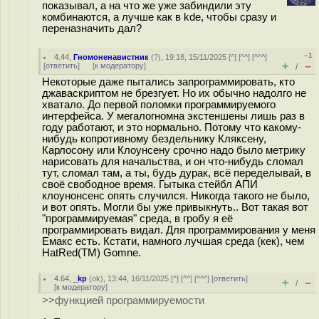
показывал, а на что же уже забиндили эту
комбинаются, а лучше как в kde, чтобы сразу и
переназначить дал?
–1
4.44
,
Гномоненавистник
(
?
), 19:18, 15/11/2025 [
^
] [
^^
] [
^^^
]
+
–
[
ответить
]
[
к модератору
]
/
Некоторые даже пытались запрограммировать, кто
джаваскриптом не брезгует. Но их обычно надолго не
хватало. До первой поломки программируемого
интерфейса. У мегалогномна экстеншены лишь раз в
году работают, и это нормально. Потому что какому-
нибудь копротивному бездельнику Кляксену,
Карлосону или Клоунсену срочно надо было метрику
нарисовать для начальства, и он что-нибудь сломал
тут, сломал там, а ты, будь дурак, всё переделывай, в
своё свободное время. Гытыка стейбл АПИ
клоунонсенс опять случился. Никогда такого не было,
и вот опять. Могли бы уже привыкнуть.. Вот такая вот
"программируемая" среда, в гробу я её
программировать видал. Для программирования у меня
Емакс есть. Кстати, намного лучшая среда (кек), чем
HatRed(TM) Gomne.
4.64
,
_kp
(
ok
), 13:44, 16/11/2025 [
^
] [
^^
] [
^^^
] [
ответить
]
+
–
/
[
к модератору
]
>>функцией программируемости