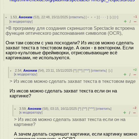
–1
1.53
,
Аноним
(
53
), 22:48, 15/11/2025 [
ответить
] [
﹢﹢﹢
] [
· · ·
]
[
↓
] [
↑
]
+
–
[
к модератору
]
/
>В программу для создания скриншотов Spectacle встроена
функция оптического распознавания символов (OCR),
Они там совсем с ума посходили? Из иксов можно сделать
захват текста в текстовом виде. А окон - в векторном. Если
карго-культовые фреймворки, отрисовывающие всё
картинками, не используются.
+2
2.54
,
Аноним
(
54
), 23:11, 15/11/2025 [
^
] [
^^
] [
^^^
] [
ответить
]
[
↓
]
+
–
[
к модератору
]
/
> Из иксов можно сделать захват текста в текстовом виде
Из иксов можно сделать захват текста если он на
картинке?
–2
3.59
,
Аноним
(
58
), 03:15, 16/11/2025 [
^
] [
^^
] [
^^^
] [
ответить
]
+
–
[
к модератору
]
/
> Из иксов можно сделать захват текста если он на
картинке?
А зачем делать скриншот картинки, если картинку можно
напрямую загрузить в OCR?