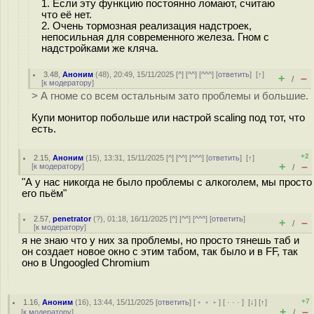
1. Если эту функцию постоянно ломают, считаю
что её нет.
2. Очень тормозная реализация надстроек,
непосильная для современного железа. Гном с
надстройками же кляча.
3.48
,
Аноним
(
48
), 20:49, 15/11/2025 [
^
] [
^^
] [
^^^
] [
ответить
]
[
↑
]
+
–
/
[
к модератору
]
> А гноме со всем остальным зато проблемы и большие.
Купи монитор побольше или настрой scaling под тот, что
есть.
+2
2.15
,
Аноним
(
15
), 13:31, 15/11/2025 [
^
] [
^^
] [
^^^
] [
ответить
]
[
↑
]
+
–
[
к модератору
]
/
"А у нас никогда не было проблемы с алкоголем, мы просто
его пьём"
2.57
,
penetrator
(
?
), 01:18, 16/11/2025 [
^
] [
^^
] [
^^^
] [
ответить
]
+
–
/
[
к модератору
]
я не знаю что у них за проблемы, но просто тянешь таб и
он создает новое окно с этим табом, так было и в FF, так
оно в Ungoogled Chromium
+7
1.16
,
Аноним
(
16
), 13:44, 15/11/2025 [
ответить
] [
﹢﹢﹢
] [
· · ·
]
[
↓
] [
↑
]
+
–
[
к модератору
]
/