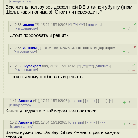
[
к модератору
]
Всю жизнь пользуюсь дефолтной DE в lts-ной убунту (гном
Шелл, как я понимаю). Стоит ли переходить?
+2
2.33
,
aname
(
?
), 15:24, 15/11/2025 [
^
] [
^^
] [
^^^
] [
ответить
]
+
–
[
к модератору
]
/
Стоит поробовать и решить
–2
2.38
,
Аноним
(
-
), 16:08, 15/11/2025
Скрыто ботом-модератором
+
–
[
к модератору
]
/
+1
2.52
,
12yoexpert
(
ok
), 21:38, 15/11/2025 [
^
] [
^^
] [
^^^
] [
ответить
]
+
–
[
к модератору
]
/
стоит самому пробовать и решать
1.41
,
Аноним
(
41
), 17:14, 15/11/2025 [
ответить
] [
﹢﹢﹢
] [
· · ·
]
[
↑
]
+
–
/
[
к модератору
]
Капец у виджета с таймером там настроек
1.42
,
Аноним
(
42
), 17:34, 15/11/2025 [
ответить
] [
﹢﹢﹢
] [
· · ·
]
+
–
/
[
к модератору
]
Зачем нужно так: Display: Show <--много раз в каждой
строчке.