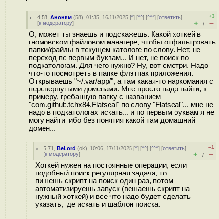
+3
4.58
,
Аноним
(
58
), 01:35, 16/11/2025 [
^
] [
^^
] [
^^^
] [
ответить
]
+
–
[
к модератору
]
/
О, может ты знаешь и подскажешь. Какой хоткей в
гномовском файловом манагере, чтобы отфильтровать
папки/файлы в текущем катологе по слову. Нет, не
переход по первым буквам... И нет, не поиск по
подкатологам. Для чего нужно? Ну, вот смотри. Надо
что-то посмотреть в папке флэтпак приложения.
Открываешь "~/.var/app/", а там какая-то наркомания с
перевернутыми доменами. Мне просто надо найти, к
примеру, гребанную папку с названием
"com.github.tchx84.Flatseal" по слову "Flatseal"... мне не
надо в подкатологах искать... и по первым буквам я не
могу найти, ибо без понятия какой там домашний
домен...
–1
5.71
,
BeLord
(
ok
), 10:06, 17/11/2025 [
^
] [
^^
] [
^^^
] [
ответить
]
+
–
[
к модератору
]
/
Хоткей нужен на постоянные операции, если
подобный поиск регулярная задача, то
пишешь скрипт на поиск один раз, потом
автоматизируешь запуск (вешаешь скрипт на
нужный хоткей) и все что надо будет сделать
указать, где искать и шаблон поиска.