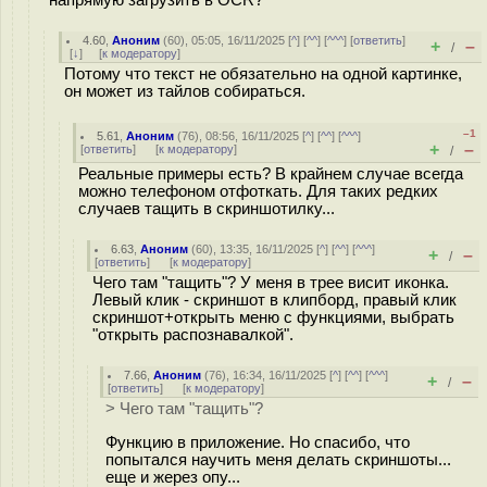
4.60
,
Аноним
(
60
), 05:05, 16/11/2025 [
^
] [
^^
] [
^^^
] [
ответить
]
+
–
/
[
↓
] [
к модератору
]
Потому что текст не обязательно на одной картинке,
он может из тайлов собираться.
–1
5.61
,
Аноним
(
76
), 08:56, 16/11/2025 [
^
] [
^^
] [
^^^
]
+
–
[
ответить
]
[
к модератору
]
/
Реальные примеры есть? В крайнем случае всегда
можно телефоном отфоткать. Для таких редких
случаев тащить в скриншотилку...
6.63
,
Аноним
(
60
), 13:35, 16/11/2025 [
^
] [
^^
] [
^^^
]
+
–
/
[
ответить
]
[
к модератору
]
Чего там "тащить"? У меня в трее висит иконка.
Левый клик - скриншот в клипборд, правый клик
скриншот+открыть меню с функциями, выбрать
"открыть распознавалкой".
7.66
,
Аноним
(
76
), 16:34, 16/11/2025 [
^
] [
^^
] [
^^^
]
+
–
/
[
ответить
]
[
к модератору
]
> Чего там "тащить"?
Функцию в приложение. Но спасибо, что
попытался научить меня делать скриншоты...
еще и жерез опу...