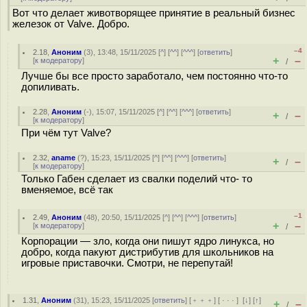
Вот что делает животворящее принятие в реальный бизнес
железок от Valve. Добро.
–4
2.18
,
Аноним
(
3
), 13:48, 15/11/2025 [
^
] [
^^
] [
^^^
] [
ответить
]
+
–
[
к модератору
]
/
Лучше бы все просто заработало, чем постоянно что-то
допиливать.
2.28
,
Аноним
(
-
), 15:07, 15/11/2025 [
^
] [
^^
] [
^^^
] [
ответить
]
+
–
/
[
к модератору
]
При чём тут Valve?
2.32
,
aname
(
?
), 15:23, 15/11/2025 [
^
] [
^^
] [
^^^
] [
ответить
]
+
–
/
[
к модератору
]
Только Габен сделает из свалки поделий что- то
вменяемое, всё так
–1
2.49
,
Аноним
(
48
), 20:50, 15/11/2025 [
^
] [
^^
] [
^^^
] [
ответить
]
+
–
[
к модератору
]
/
Корпорации — зло, когда они пишут ядро линукса, но
добро, когда пакуют дистрибутив для школьников на
игровые приставочки. Смотри, не перепутай!
1.31
,
Аноним
(
31
), 15:23, 15/11/2025 [
ответить
] [
﹢﹢﹢
] [
· · ·
]
[
↓
] [
↑
]
+
–
/