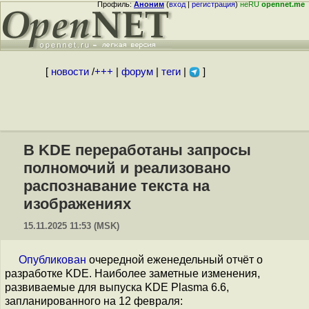
Профиль:
Аноним
(
вход
|
регистрация
)
неRU
opennet.me
[
новости
/
+++
|
форум
|
теги
|
]
В KDE переработаны запросы
полномочий и реализовано
распознавание текста на
изображениях
15.11.2025 11:53 (MSK)
Опубликован
очередной еженедельный отчёт о
разработке KDE. Наиболее заметные изменения,
развиваемые для выпуска KDE Plasma 6.6,
запланированного на 12 февраля: