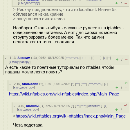
+
–
[
к модератору
]
/
> Рискну предположить, что это localhost. Иначе бы
обплевался из-за крайне
> запутанного синтаксиса.
Наоборот. Сколь-нибудь сложные рулесеты в iptables -
совершенно не читаемы. А вот для сабжа их можно
структурировать более менее. Так что админ
нелокалхоста типа - спалился.
1.13
,
Аноним
(
13
), 09:54, 06/12/2025 [
ответить
] [
﹢﹢﹢
] [
· · ·
]
[
↓
] [
↑
]
+
–
/
[
к модератору
]
А есть какие то понятные туториалы по nftables чтобы
пацаны могли легко понять?
+1
2.15
,
Аномалии
(
?
), 10:01, 06/12/2025 [
^
] [
^^
] [
^^^
] [
ответить
]
[
↓
]
+
–
[
к модератору
]
/
https://wiki.nftables.org/wiki-nftables/index.php/Main_Page
–1
3.46
,
Аноним
(
-
), 09:56, 07/12/2025 [
^
] [
^^
] [
^^^
] [
ответить
]
[
↓
]
+
–
[
к модератору
]
/
>
https://wiki.nftables.org/wiki-nftables/index.php/Main_Page
Чоза подстава.