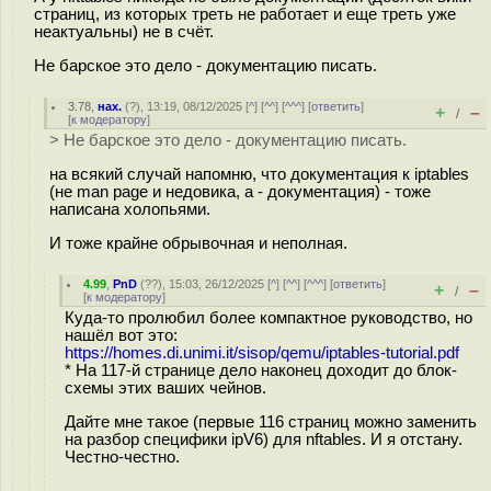
страниц, из которых треть не работает и еще треть уже
неактуальны) не в счёт.
Не барское это дело - документацию писать.
3.78
,
нах.
(
?
), 13:19, 08/12/2025 [
^
] [
^^
] [
^^^
] [
ответить
]
+
–
/
[
к модератору
]
> Не барское это дело - документацию писать.
на всякий случай напомню, что документация к iptables
(не man page и недовика, а - документация) - тоже
написана холопьями.
И тоже крайне обрывочная и неполная.
4.99
,
PnD
(
??
), 15:03, 26/12/2025 [
^
] [
^^
] [
^^^
] [
ответить
]
+
–
/
[
к модератору
]
Куда-то пролюбил более компактное руководство, но
нашёл вот это:
https://homes.di.unimi.it/sisop/qemu/iptables-tutorial.pdf
* На 117-й странице дело наконец доходит до блок-
схемы этих ваших чейнов.
Дайте мне такое (первые 116 страниц можно заменить
на разбор специфики ipV6) для nftables. И я отстану.
Честно-честно.