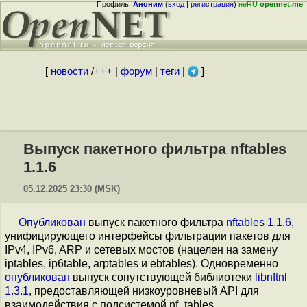
Профиль:
Аноним
(
вход
|
регистрация
)
неRU
opennet.me
[
новости
/
+++
|
форум
|
теги
|
]
Выпуск пакетного фильтра nftables
1.1.6
05.12.2025 23:30 (MSK)
Опубликован
выпуск пакетного фильтра
nftables 1.1.6
,
унифицирующего интерфейсы фильтрации пакетов для
IPv4, IPv6, ARP и сетевых мостов (нацелен на замену
iptables, ip6table, arptables и ebtables). Одновременно
опубликован
выпуск сопутствующей библиотеки
libnftnl
1.3.1
, предоставляющей низкоуровневый API для
взаимодействия с подсистемой nf_tables.