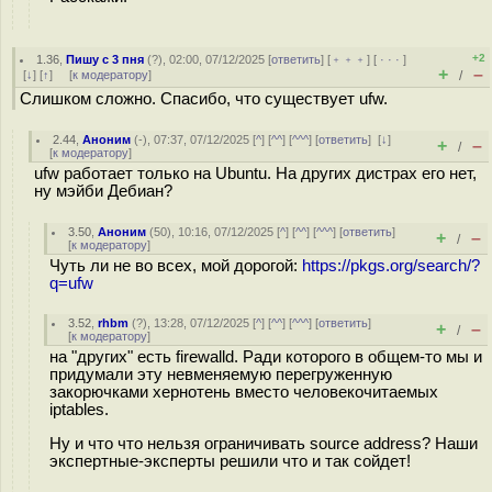
+2
1.36
,
Пишу с 3 пня
(
?
), 02:00, 07/12/2025 [
ответить
] [
﹢﹢﹢
] [
· · ·
]
+
–
[
↓
] [
↑
] [
к модератору
]
/
Слишком сложно. Спасибо, что существует ufw.
2.44
,
Аноним
(
-
), 07:37, 07/12/2025 [
^
] [
^^
] [
^^^
] [
ответить
]
[
↓
]
+
–
/
[
к модератору
]
ufw работает только на Ubuntu. На других дистрах его нет,
ну мэйби Дебиан?
3.50
,
Аноним
(
50
), 10:16, 07/12/2025 [
^
] [
^^
] [
^^^
] [
ответить
]
+
–
/
[
к модератору
]
Чуть ли не во всех, мой дорогой:
https://pkgs.org/search/?
q=ufw
3.52
,
rhbm
(
?
), 13:28, 07/12/2025 [
^
] [
^^
] [
^^^
] [
ответить
]
+
–
/
[
к модератору
]
на "других" есть firewalld. Ради которого в общем-то мы и
придумали эту невменяемую перегруженную
закорючками хернотень вместо человекочитаемых
iptables.
Ну и что что нельзя ограничивать source address? Наши
экспертные-эксперты решили что и так сойдет!