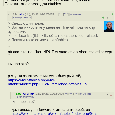
Покажи тоже самое для nftables
+1
2.94
,
aim
(
ok
), 13:31, 09/12/2025 [
^
] [
^^
] [
^^^
] [
ответить
]
+
–
[
к модератору
]
/
> Сведующий, анон.
> Вот на микротике у меня нет firewall правил с ip
адресами.
> Interface list (IL) -> IL, обратно established, related.
> Покажи тоже самое для nftables
'''
nft add rule inet filter INPUT ct state established,related accept
'''
ты про это?
p.s. для ознакомления есть быстрый гайд:
https://wiki.nftables.org/wiki-
nftables/index.php/Quick_reference-nftables_in_
3.97
,
Аноним
(
91
), 10:21, 10/12/2025 [
^
] [
^^
] [
^^^
] [
ответить
]
+
–
/
[
к модератору
]
>ты про это?
да, только для forward и мн-ва интерфейсов
https://wiki.nftables.org/wiki-nftables/index.php/Sets