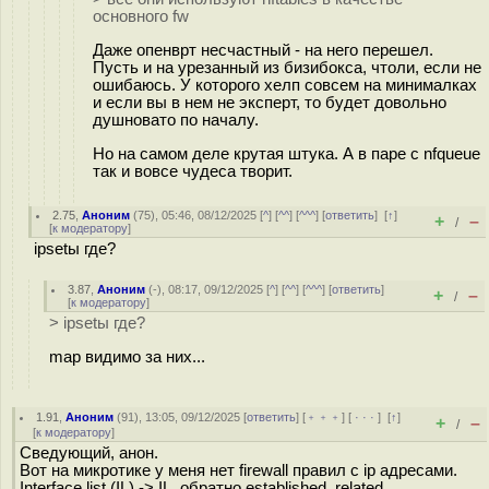
основного fw
Даже опенврт несчастный - на него перешел.
Пусть и на урезанный из бизибокса, чтоли, если не
ошибаюсь. У которого хелп совсем на минималках
и если вы в нем не эксперт, то будет довольно
душновато по началу.
Но на самом деле крутая штука. А в паре с nfqueue
так и вовсе чудеса творит.
2.75
,
Аноним
(
75
), 05:46, 08/12/2025 [
^
] [
^^
] [
^^^
] [
ответить
]
[
↑
]
+
–
/
[
к модератору
]
ipsetы где?
3.87
,
Аноним
(
-
), 08:17, 09/12/2025 [
^
] [
^^
] [
^^^
] [
ответить
]
+
–
/
[
к модератору
]
> ipsetы где?
map видимо за них...
1.91
,
Аноним
(
91
), 13:05, 09/12/2025 [
ответить
] [
﹢﹢﹢
] [
· · ·
]
[
↑
]
+
–
/
[
к модератору
]
Сведующий, анон.
Вот на микротике у меня нет firewall правил с ip адресами.
Interface list (IL) -> IL, обратно established, related.