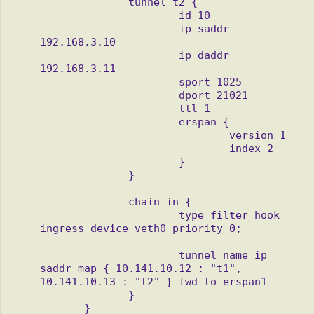
              tunnel t2 {

                      id 10

                      ip saddr 
192.168.3.10

                      ip daddr 
192.168.3.11

                      sport 1025

                      dport 21021

                      ttl 1

                      erspan {

                              version 1

                              index 2

                      }

              }

              chain in {

                      type filter hook 
ingress device veth0 priority 0;

                      tunnel name ip 
saddr map { 10.141.10.12 : "t1", 

10.141.10.13 : "t2" } fwd to erspan1

              }

       }
