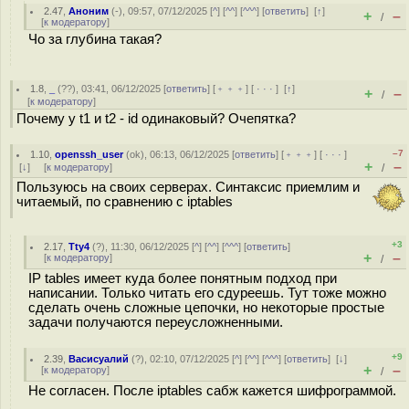
2.47
,
Аноним
(
-
), 09:57, 07/12/2025 [
^
] [
^^
] [
^^^
] [
ответить
]
[
↑
]
+
–
/
[
к модератору
]
Чо за глубина такая?
1.8
,
_
(
??
), 03:41, 06/12/2025 [
ответить
] [
﹢﹢﹢
] [
· · ·
]
[
↑
]
+
–
/
[
к модератору
]
Почему у t1 и t2 - id одинаковый? Очепятка?
–7
1.10
,
openssh_user
(
ok
), 06:13, 06/12/2025 [
ответить
] [
﹢﹢﹢
] [
· · ·
]
+
–
[
↓
] [
к модератору
]
/
Пользуюсь на своих серверах. Синтаксис приемлим и
читаемый, по сравнению с iptables
+3
2.17
,
Tty4
(
?
), 11:30, 06/12/2025 [
^
] [
^^
] [
^^^
] [
ответить
]
+
–
[
к модератору
]
/
IP tables имеет куда более понятным подход при
написании. Только читать его сдуреешь. Тут тоже можно
сделать очень сложные цепочки, но некоторые простые
задачи получаются переусложненными.
+9
2.39
,
Васисуалий
(
?
), 02:10, 07/12/2025 [
^
] [
^^
] [
^^^
] [
ответить
]
[
↓
]
+
–
[
к модератору
]
/
Не согласен. После iptables сабж кажется шифрограммой.