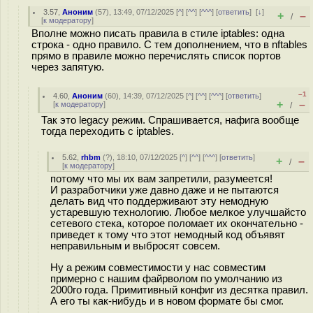
3.57
,
Аноним
(
57
), 13:49, 07/12/2025 [
^
] [
^^
] [
^^^
] [
ответить
]
[
↓
]
+
–
/
[
к модератору
]
Вполне можно писать правила в стиле iptables: одна
строка - одно правило. С тем дополнением, что в nftables
прямо в правиле можно перечислять список портов
через запятую.
–1
4.60
,
Аноним
(
60
), 14:39, 07/12/2025 [
^
] [
^^
] [
^^^
] [
ответить
]
+
–
[
к модератору
]
/
Так это legacy режим. Спрашивается, нафига вообще
тогда переходить с iptables.
5.62
,
rhbm
(
?
), 18:10, 07/12/2025 [
^
] [
^^
] [
^^^
] [
ответить
]
+
–
/
[
к модератору
]
потому что мы их вам запретили, разумеется!
И разработчики уже давно даже и не пытаются
делать вид что поддерживают эту немодную
устаревшую технологию. Любое мелкое улучшайсто
сетевого стека, которое поломает их окончательно -
приведет к тому что этот немодный код объявят
неправильным и выбросят совсем.
Ну а режим совместимости у нас совместим
примерно с нашим файрволом по умолчанию из
2000го года. Примитивный конфиг из десятка правил.
А его ты как-нибудь и в новом формате бы смог.