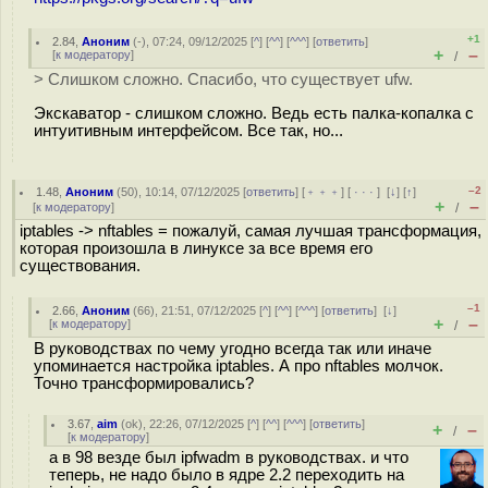
+1
2.84
,
Аноним
(
-
), 07:24, 09/12/2025 [
^
] [
^^
] [
^^^
] [
ответить
]
+
–
[
к модератору
]
/
> Слишком сложно. Спасибо, что существует ufw.
Экскаватор - слишком сложно. Ведь есть палка-копалка с
интуитивным интерфейсом. Все так, но...
–2
1.48
,
Аноним
(
50
), 10:14, 07/12/2025 [
ответить
] [
﹢﹢﹢
] [
· · ·
]
[
↓
] [
↑
]
+
–
[
к модератору
]
/
iptables -> nftables = пожалуй, самая лучшая трансформация,
которая произошла в линуксе за все время его
существования.
–1
2.66
,
Аноним
(
66
), 21:51, 07/12/2025 [
^
] [
^^
] [
^^^
] [
ответить
]
[
↓
]
+
–
[
к модератору
]
/
В руководствах по чему угодно всегда так или иначе
упоминается настройка iptables. А про nftables молчок.
Точно трансформировались?
3.67
,
aim
(
ok
), 22:26, 07/12/2025 [
^
] [
^^
] [
^^^
] [
ответить
]
+
–
/
[
к модератору
]
а в 98 везде был ipfwadm в руководствах. и что
теперь, не надо было в ядре 2.2 переходить на