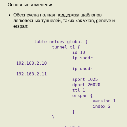
Основные изменения:
Обеспечена полная поддержка шаблонов
легковесных туннелей, таких как vxlan, geneve и
erspan:
       table netdev global {

              tunnel t1 {

                      id 10

                      ip saddr 
192.168.2.10

                      ip daddr 
192.168.2.11

                      sport 1025

                      dport 20020

                      ttl 1

                      erspan {

                              version 1

                              index 2

                      }

              }
