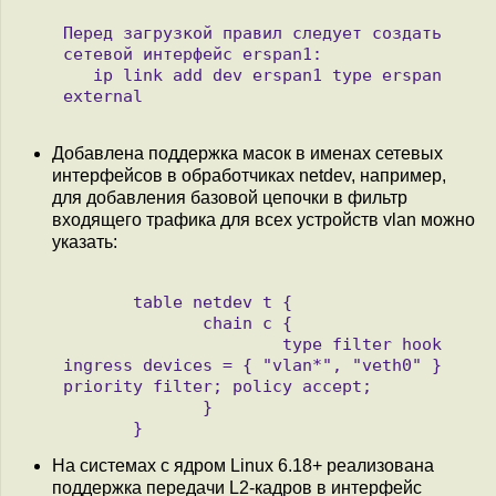
Перед загрузкой правил следует создать 
сетевой интерфейс erspan1:

   ip link add dev erspan1 type erspan 
external

Добавлена поддержка масок в именах сетевых
интерфейсов в обработчиках netdev, например,
для добавления базовой цепочки в фильтр
входящего трафика для всех устройств vlan можно
указать:
       table netdev t {

              chain c {

                      type filter hook 
ingress devices = { "vlan*", "veth0" } 

priority filter; policy accept;

              }

На системах с ядром Linux 6.18+ реализована
поддержка передачи L2-кадров в интерфейс