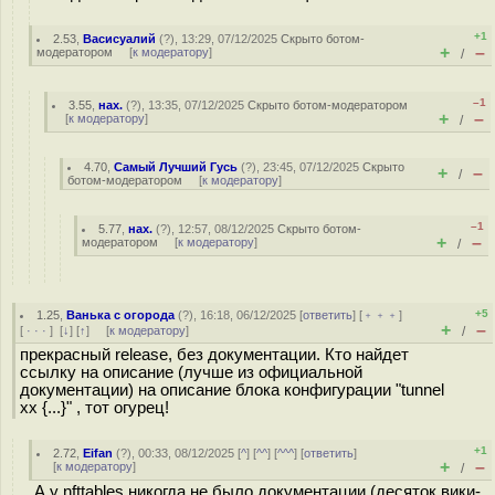
+1
2.53
,
Васисуалий
(
?
), 13:29, 07/12/2025
Скрыто ботом-
+
–
модератором
[
к модератору
]
/
–1
3.55
,
нах.
(
?
), 13:35, 07/12/2025
Скрыто ботом-модератором
+
–
[
к модератору
]
/
4.70
,
Самый Лучший Гусь
(
?
), 23:45, 07/12/2025
Скрыто
+
–
/
ботом-модератором
[
к модератору
]
–1
5.77
,
нах.
(
?
), 12:57, 08/12/2025
Скрыто ботом-
+
–
модератором
[
к модератору
]
/
+5
1.25
,
Ванька с огорода
(
?
), 16:18, 06/12/2025 [
ответить
] [
﹢﹢﹢
]
+
–
[
· · ·
]
[
↓
] [
↑
] [
к модератору
]
/
прекрасный release, без документации. Кто найдет
ссылку на описание (лучше из официальной
документации) на описание блока конфигурации "tunnel
xx {...}" , тот огурец!
+1
2.72
,
Eifan
(
?
), 00:33, 08/12/2025 [
^
] [
^^
] [
^^^
] [
ответить
]
+
–
[
к модератору
]
/
А у nfttables никогда не было документации (десяток вики-