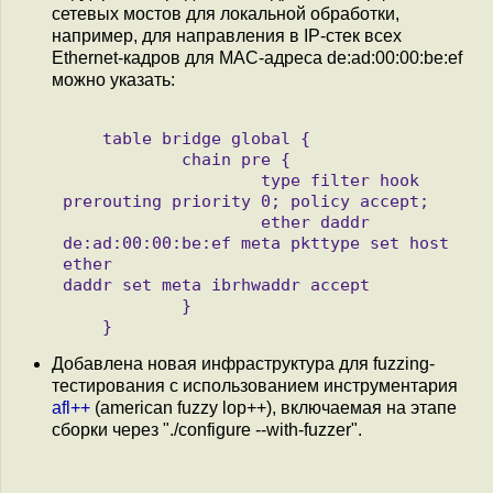
сетевых мостов для локальной обработки,
например, для направления в IP-стек всех
Ethernet-кадров для MAC-адреса de:ad:00:00:be:ef
можно указать:
    table bridge global {

            chain pre {

                    type filter hook 
prerouting priority 0; policy accept;

                    ether daddr 
de:ad:00:00:be:ef meta pkttype set host 
ether 

daddr set meta ibrhwaddr accept

            }

Добавлена новая инфраструктура для fuzzing-
тестирования с использованием инструментария
afl++
(american fuzzy lop++), включаемая на этапе
сборки через "./configure --with-fuzzer".