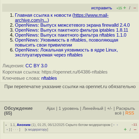
+
–
исправить
/
+15
Главная ссылка к новости (
https://www.mail-
archive.com/n...
)
OpenNews: Выпуск межсетевого экрана firewalld 2.4.0
OpenNews: Выпуск пакетного фильтра iptables 1.8.11
OpenNews: Выпуск пакетного фильтра nftables 1.1.0
OpenNews: Уязвимость в nftables, позволяющая
повысить свои привилегии
OpenNews: Локальная уязвимость в ядре Linux,
эксплуатируемая через nftables
Лицензия:
CC BY 3.0
Короткая ссылка: https://opennet.ru/64386-nftables
Ключевые слова:
nftables
При перепечатке указание ссылки на opennet.ru обязательно
Обсуждение
Ajax
|
1 уровень
|
Линейный
|
+/-
|
Раскрыть
(65)
всё
|
RSS
1.1
,
Аноним
(
1
), 01:25, 06/12/2025
Скрыто ботом-модератором
[
﹢﹢
–11
+
–
﹢
] [
· · ·
] [
к модератору
]
/