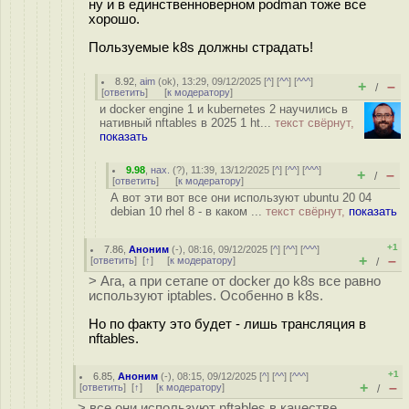
ну и в единственноверном podman тоже все
хорошо.
Пользуемые k8s должны страдать!
8.92
,
aim
(
ok
), 13:29, 09/12/2025 [
^
] [
^^
] [
^^^
]
+
–
/
[
ответить
]
[
к модератору
]
и docker engine 1 и kubernetes 2 научились в
нативный nftables в 2025 1 ht...
текст свёрнут,
показать
9.98
,
нах.
(
?
), 11:39, 13/12/2025 [
^
] [
^^
] [
^^^
]
+
–
/
[
ответить
]
[
к модератору
]
А вот эти вот все они используют ubuntu 20 04
debian 10 rhel 8 - в каком ...
текст свёрнут,
показать
+1
7.86
,
Аноним
(
-
), 08:16, 09/12/2025 [
^
] [
^^
] [
^^^
]
+
–
[
ответить
]
[
↑
] [
к модератору
]
/
> Ага, а при сетапе от docker до k8s все равно
используют iptables. Особенно в k8s.
Но по факту это будет - лишь трансляция в
nftables.
+1
6.85
,
Аноним
(
-
), 08:15, 09/12/2025 [
^
] [
^^
] [
^^^
]
+
–
[
ответить
]
[
↑
] [
к модератору
]
/
> все они используют nftables в качестве