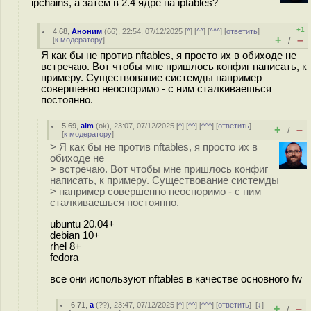
ipchains, а затем в 2.4 ядре на iptables?
+1
4.68
,
Аноним
(
66
), 22:54, 07/12/2025 [
^
] [
^^
] [
^^^
] [
ответить
]
+
–
[
к модератору
]
/
Я как бы не против nftables, я просто их в обиходе не
встречаю. Вот чтобы мне пришлось конфиг написать, к
примеру. Существование системды например
совершенно неоспоримо - с ним сталкиваешься
постоянно.
5.69
,
aim
(
ok
), 23:07, 07/12/2025 [
^
] [
^^
] [
^^^
] [
ответить
]
+
–
/
[
к модератору
]
> Я как бы не против nftables, я просто их в
обиходе не
> встречаю. Вот чтобы мне пришлось конфиг
написать, к примеру. Существование системды
> например совершенно неоспоримо - с ним
сталкиваешься постоянно.
ubuntu 20.04+
debian 10+
rhel 8+
fedora
все они используют nftables в качестве основного fw
6.71
,
a
(
??
), 23:47, 07/12/2025 [
^
] [
^^
] [
^^^
] [
ответить
]
[
↓
]
+
–
/