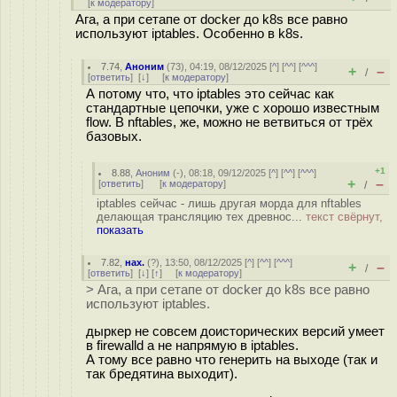
[
к модератору
]
Ага, а при сетапе от docker до k8s все равно
используют iptables. Особенно в k8s.
7.74
,
Аноним
(
73
), 04:19, 08/12/2025 [
^
] [
^^
] [
^^^
]
+
–
/
[
ответить
]
[
↓
] [
к модератору
]
А потому что, что iptables это сейчас как
стандартные цепочки, уже с хорошо известным
flow. В nftables, же, можно не ветвиться от трёх
базовых.
+1
8.88
,
Аноним
(
-
), 08:18, 09/12/2025 [
^
] [
^^
] [
^^^
]
+
–
[
ответить
]
[
к модератору
]
/
iptables сейчас - лишь другая морда для nftables
делающая трансляцию тех древнос...
текст свёрнут,
показать
7.82
,
нах.
(
?
), 13:50, 08/12/2025 [
^
] [
^^
] [
^^^
]
+
–
/
[
ответить
]
[
↓
] [
↑
] [
к модератору
]
> Ага, а при сетапе от docker до k8s все равно
используют iptables.
дыркер не совсем доисторических версий умеет
в firewalld а не напрямую в iptables.
А тому все равно что генерить на выходе (так и
так бредятина выходит).