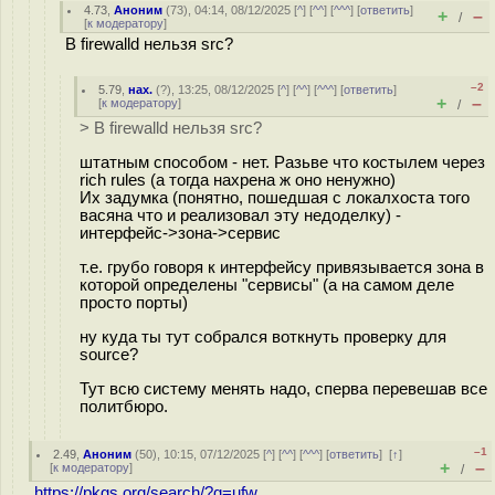
4.73
,
Аноним
(
73
), 04:14, 08/12/2025 [
^
] [
^^
] [
^^^
] [
ответить
]
+
–
/
[
к модератору
]
В firewalld нельзя src?
–2
5.79
,
нах.
(
?
), 13:25, 08/12/2025 [
^
] [
^^
] [
^^^
] [
ответить
]
+
–
[
к модератору
]
/
> В firewalld нельзя src?
штатным способом - нет. Разьве что костылем через
rich rules (а тогда нахрена ж оно ненужно)
Их задумка (понятно, пошедшая с локалхоста того
васяна что и реализовал эту недоделку) -
интерфейс->зона->сервис
т.е. грубо говоря к интерфейсу привязывается зона в
которой определены "сервисы" (а на самом деле
просто порты)
ну куда ты тут собрался воткнуть проверку для
source?
Тут всю систему менять надо, сперва перевешав все
политбюро.
–1
2.49
,
Аноним
(
50
), 10:15, 07/12/2025 [
^
] [
^^
] [
^^^
] [
ответить
]
[
↑
]
+
–
[
к модератору
]
/
https://pkgs.org/search/?q=ufw