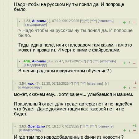
Надо чтобы на русском ну ты понял да. И попроще
было.
4.83
,
Аноним
(
-
), 07:19, 09/12/2025 [
^
] [
^^
] [
^^^
] [
ответить
]
+
–
/
[
к модератору
]
> Надо чтобы на русском ну ты понял да. И попроще
было.
Тады иди в поле, или сталеваром там каким, там это
может и прокатит. И черт с ними с файрволами.
4.96
,
Аноним
(
96
), 22:47, 09/12/2025 [
^
] [
^^
] [
^^^
] [
ответить
]
+
–
/
[
к модератору
]
В ленинградском юридическом обучение? )
–1
3.54
,
нах.
(
?
), 13:30, 07/12/2025 [
^
] [
^^
] [
^^^
] [
ответить
]
[
↑
]
+
–
[
к модератору
]
/
может, скажем ему... хотя зачем... улыбаемся и машем.
Правильный ответ для тредстартера: нет и не надейся
что будет. Даже документации как таковой нет и не
будет.
+1
3.63
,
OpenEcho
(
?
), 18:13, 07/12/2025 [
^
] [
^^
] [
^^^
] [
ответить
]
+
–
[
к модератору
]
/
И где там про новодобавленные фичи из новости ?