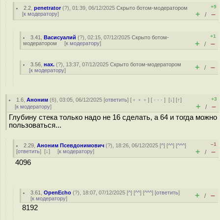
+9
2.2
,
penetrator
(
?
), 01:39, 06/12/2025
Скрыто ботом-модератором
+
–
[
к модератору
]
/
+1
3.41
,
Васисуалий
(
?
), 02:15, 07/12/2025
Скрыто ботом-
+
–
модератором
[
к модератору
]
/
3.56
,
нах.
(
?
), 13:37, 07/12/2025
Скрыто ботом-модератором
+
–
/
[
к модератору
]
+3
1.6
,
Аноним
(
6
), 03:05, 06/12/2025 [
ответить
] [
﹢﹢﹢
] [
· · ·
]
[
↓
] [
↑
]
+
–
[
к модератору
]
/
Глубину стека только надо не 16 сделать, а 64 и тогда можно
пользоваться...
–1
2.29
,
Аноним Псевдонимович
(
?
), 18:26, 06/12/2025 [
^
] [
^^
] [
^^^
]
+
–
[
ответить
]
[
↓
] [
к модератору
]
/
4096
3.61
,
OpenEcho
(
?
), 18:07, 07/12/2025 [
^
] [
^^
] [
^^^
] [
ответить
]
+
–
/
[
к модератору
]
8192