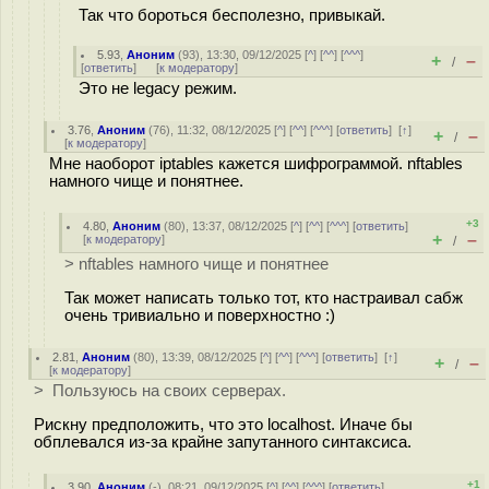
Так что бороться бесполезно, привыкай.
5.93
,
Аноним
(
93
), 13:30, 09/12/2025 [
^
] [
^^
] [
^^^
]
+
–
/
[
ответить
]
[
к модератору
]
Это не legacy режим.
3.76
,
Аноним
(
76
), 11:32, 08/12/2025 [
^
] [
^^
] [
^^^
] [
ответить
]
[
↑
]
+
–
/
[
к модератору
]
Мне наоборот iptables кажется шифрограммой. nftables
намного чище и понятнее.
+3
4.80
,
Аноним
(
80
), 13:37, 08/12/2025 [
^
] [
^^
] [
^^^
] [
ответить
]
+
–
[
к модератору
]
/
> nftables намного чище и понятнее
Так может написать только тот, кто настраивал сабж
очень тривиально и поверхностно :)
2.81
,
Аноним
(
80
), 13:39, 08/12/2025 [
^
] [
^^
] [
^^^
] [
ответить
]
[
↑
]
+
–
/
[
к модератору
]
> Пользуюсь на своих серверах.
Рискну предположить, что это localhost. Иначе бы
обплевался из-за крайне запутанного синтаксиса.
+1
3.90
,
Аноним
(
-
), 08:21, 09/12/2025 [
^
] [
^^
] [
^^^
] [
ответить
]