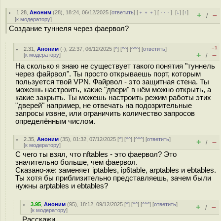
1.28
,
Аноним
(
28
), 18:24, 06/12/2025 [
ответить
] [
﹢﹢﹢
] [
· · ·
]
[
↓
] [
↑
]
+
–
/
[
к модератору
]
Создание туннеля через фаервол?
–1
2.31
,
Аноним
(
-
), 22:37, 06/12/2025 [
^
] [
^^
] [
^^^
] [
ответить
]
+
–
[
к модератору
]
/
На сколько я знаю не существует такого понятия "туннель
через файрвол". Ты просто открываешь порт, которым
пользуется твой VPN. Файрвол - это защитная стена. Ты
можешь настроить, какие "двери" в нём можно открыть, а
какие закрыть. Ты можешь настроить режим работы этих
"дверей" например, не отвечать на подозрительные
запросы извне, или ограничить количество запросов
определённым числом.
2.35
,
Аноним
(
35
), 01:32, 07/12/2025 [
^
] [
^^
] [
^^^
] [
ответить
]
+
–
/
[
к модератору
]
С чего ты взял, что nftables - это фаервол? Это
значительно больше, чем фаервол.
Сказано-же: заменяет iptables, ip6table, arptables и ebtables.
Ты хотя бы приблизительно представляешь, зачем были
нужны arptables и ebtables?
3.95
,
Аноним
(
95
), 18:12, 09/12/2025 [
^
] [
^^
] [
^^^
] [
ответить
]
+
–
/
[
к модератору
]
Расскажи.