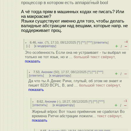
процессор в котором есть аппаратный bool
А чё тогда прям в машинных кодах не писать? Или
на макроасме?
Языки существуют именно для того, чтобы делать
валидные абстракции над вещами, которые напр. не
поддерживает проц.
–4
6.46
,
нах.
(
?
), 17:10, 08/12/2025 [
^
] [
^^
] [
^^^
] [
ответить
]
+
–
[
↓
] [
к модератору
]
/
Это особенность Если она не устраивает - ты выбрал не
только не тот язык, но и ...
большой текст свёрнут,
показать
7.53
,
Аноним
(
50
), 17:37, 08/12/2025 [
^
] [
^^
] [
^^^
]
+
–
/
[
ответить
]
[
к модератору
]
Да что ты А Денис Ричи, глупый, об этом не знает и
пишет 8220 BCPL, B, and ...
большой текст свёрнут,
показать
–1
8.62
,
Аноним
(
-
), 18:27, 08/12/2025 [
^
] [
^^
] [
^^^
]
+
–
[
ответить
]
[
к модератору
]
/
Жирный вброс Вот тоько приёмнчик не сработал Во
времена Ритчи абстрации ложили...
текст свёрнут,
показать