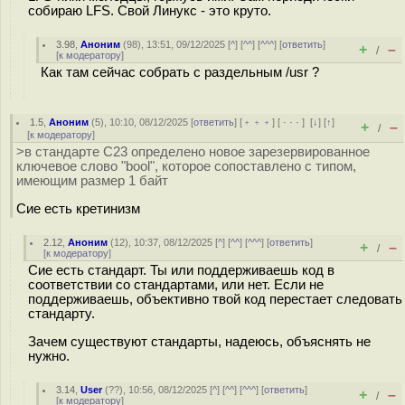
собираю LFS. Свой Линукс - это круто.
3.98
,
Аноним
(
98
), 13:51, 09/12/2025 [
^
] [
^^
] [
^^^
] [
ответить
]
+
–
/
[
к модератору
]
Как там сейчас собрать с раздельным /usr ?
1.5
,
Аноним
(
5
), 10:10, 08/12/2025 [
ответить
] [
﹢﹢﹢
] [
· · ·
]
[
↓
] [
↑
]
+
–
/
[
к модератору
]
>в стандарте С23 определено новое зарезервированное
ключевое слово "bool", которое сопоставлено с типом,
имеющим размер 1 байт
Сие есть кpетинизм
2.12
,
Аноним
(
12
), 10:37, 08/12/2025 [
^
] [
^^
] [
^^^
] [
ответить
]
+
–
/
[
к модератору
]
Сие есть стандарт. Ты или поддерживаешь код в
соответствии со стандартами, или нет. Если не
поддерживаешь, объективно твой код перестает следовать
стандарту.
Зачем существуют стандарты, надеюсь, объяснять не
нужно.
3.14
,
User
(
??
), 10:56, 08/12/2025 [
^
] [
^^
] [
^^^
] [
ответить
]
+
–
/
[
к модератору
]