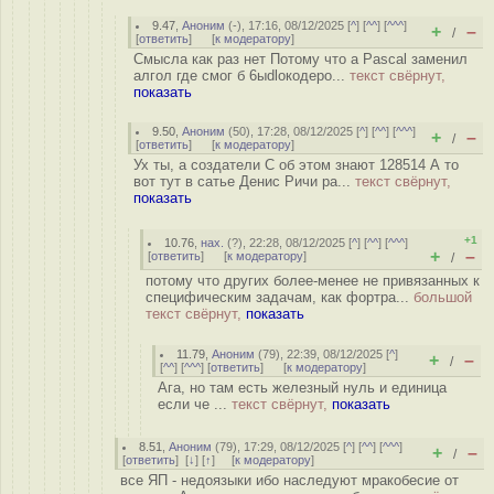
9.47
,
Аноним
(
-
), 17:16, 08/12/2025 [
^
] [
^^
] [
^^^
]
+
–
/
[
ответить
]
[
к модератору
]
Смысла как раз нет Потому что а Pascal заменил
алгол где смог б 6ыdloкодеро...
текст свёрнут,
показать
9.50
,
Аноним
(
50
), 17:28, 08/12/2025 [
^
] [
^^
] [
^^^
]
+
–
/
[
ответить
]
[
к модератору
]
Ух ты, а создатели С об этом знают 128514 А то
вот тут в сатье Денис Ричи ра...
текст свёрнут,
показать
+1
10.76
,
нах.
(
?
), 22:28, 08/12/2025 [
^
] [
^^
] [
^^^
]
+
–
[
ответить
]
[
к модератору
]
/
потому что других более-менее не привязанных к
специфическим задачам, как фортра...
большой
текст свёрнут,
показать
11.79
,
Аноним
(
79
), 22:39, 08/12/2025 [
^
]
+
–
/
[
^^
] [
^^^
] [
ответить
]
[
к модератору
]
Ага, но там есть железный нуль и единица
если че ...
текст свёрнут,
показать
8.51
,
Аноним
(
79
), 17:29, 08/12/2025 [
^
] [
^^
] [
^^^
]
+
–
/
[
ответить
]
[
↓
] [
↑
] [
к модератору
]
все ЯП - недоязыки ибо наследуют мракобесие от