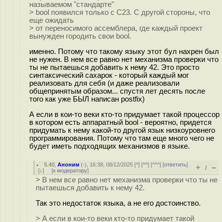
называемом "стандарте"
> bool появился только с С23. С другой стороны, что
еще ожидать
> от переносимого ассемблера, где каждый проект
вынужден городить свои bool.
именно. Потому что такому языку этот бул нахрен был
не нужен. В нем все равно нет механизма проверки что
ты не пытаешься добавить к нему 42. Это просто
синтаксический сахарок - который каждый мог
реализовать для себя (и даже реализовали
общепринятым образом... спустя лет десять после
того как уже БЫЛ написан postfix)
А если в кои-то веки кто-то придумает такой процессор
в котором есть аппаратный bool - вероятно, придется
придумать к нему какой-то другой язык низкоуровнего
программирования. Потому что там еще много чего не
будет иметь подходящих механизмов в языке.
5.40
,
Аноним
(
-
), 16:38, 08/12/2025 [
^
] [
^^
] [
^^^
] [
ответить
]
+
–
/
[
↓
] [
к модератору
]
> В нем все равно нет механизма проверки что ты не
пытаешься добавить к нему 42.
Так это недостаток языка, а не его достоинство.
> А если в кои-то веки кто-то придумает такой