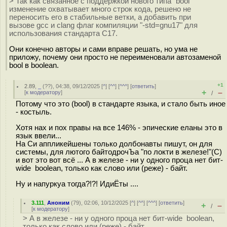
> Так как связанное с поддержкой нового типа "bool"
изменение охватывает много строк кода, решено не
переносить его в стабильные ветки, а добавить при
вызове gcc и clang флаг компиляции "-std=gnu17" для
использования стандарта C17.
Они конечно авторы и сами вправе решать, но ума не
приложу, почему они просто не переименовали автозаменой
bool в boolean.
+1
2.89
,
_
(
??
), 04:38, 09/12/2025 [
^
] [
^^
] [
^^^
] [
ответить
]
+
–
[
к модератору
]
/
Потому что это (bool) в стандарте языка, и стало быть иное
- костыль.
Хотя нах и пох правы на все 146% - эпические еланы это в
язык ввели...
На Си аппликейшены только долбонавты пишут, он для
системы, для лютого байтодрочЪа "по локти в железе!"(С)
и вот это вот всё ... А в железе - ни у одного проца нет бит-
wide boolean, только как слово или (реже) - байт.
Ну и напуркуа тогда?!?! ИдиЁты ....
3.111
,
Аноним
(
79
), 02:06, 10/12/2025 [
^
] [
^^
] [
^^^
] [
ответить
]
+
–
/
[
к модератору
]
> А в железе - ни у одного проца нет бит-wide boolean,
только как слово или (реже) - байт.