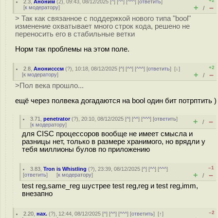
+2
2.3
,
Аноним
(
2
), 09:43, 08/12/2025 [
^
] [
^^
] [
^^^
] [
ответить
]
+
–
[
к модератору
]
/
> Так как связанное с поддержкой нового типа "bool"
изменение охватывает много строк кода, решено не
переносить его в стабильные ветки
Норм так проблемы на этом поле.
+2
2.8
,
Анонисссм
(
?
), 10:18, 08/12/2025 [
^
] [
^^
] [
^^^
] [
ответить
]
[
↓
]
+
–
[
к модератору
]
/
>Пол века прошло...
ещё через полвека догадаются на bool один бит потрптить )
3.71
,
penetrator
(
?
), 20:10, 08/12/2025 [
^
] [
^^
] [
^^^
] [
ответить
]
+
–
/
[
к модератору
]
для CISC процессоров вообще не имеет смысла и
разницы нет, только в размере хранимого, но врядли у
тебя миллионы булов по приложению
–1
3.83
,
Tron is Whistling
(
?
), 23:39, 08/12/2025 [
^
] [
^^
] [
^^^
]
+
–
[
ответить
]
[
к модератору
]
/
test reg,same_reg шустрее test reg,reg и test reg,imm,
внезапно
–2
2.20
,
нах.
(
?
), 12:44, 08/12/2025 [
^
] [
^^
] [
^^^
] [
ответить
]
[
↑
]