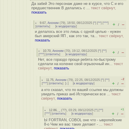
Да забей Это персонаж даже не в курсе, что С и его
предшественник B делались с ...
текст свёрнут,
показать
9.67
,
Аноним
(
79
), 18:50, 08/12/2025 [
^
] [
^^
] [
^^^
]
+
–
/
[
ответить
]
[
к модератору
]
и делалось все это лишь с одной целью - нужен
был амерский ЯП , как это так, та...
текст свёрнут,
показать
10.70
,
Аноним
(
70
), 19:12, 08/12/2025 [
^
] [
^^
]
+
–
/
[
^^^
] [
ответить
]
[
к модератору
]
Нет, все гораздо проще ребята по-быстрому
сделали на коленке свой огрызочный ин...
текст
свёрнут,
показать
–2
11.75
,
Аноним
(
79
), 22:25, 08/12/2025 [
^
] [
^^
]
+
–
[
^^^
] [
ответить
]
[
↓
] [
к модератору
]
/
а кто сказал, что по вашей ссылке мы должны
увидеть приказ анб Исторически все ...
текст
свёрнут,
показать
+1
12.86
,
_
(
??
), 03:29, 09/12/2025 [
^
] [
^^
]
+
–
[
^^^
] [
ответить
]
[
к модератору
]
/
Ы FORTRAN, COBOL оне что - ывропейские
8-о Чем же вас таких делают - ...
текст
свёрнут,
показать