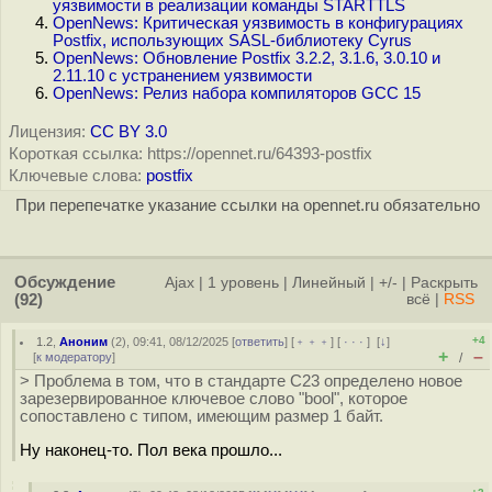
уязвимости в реализации команды STARTTLS
OpenNews: Критическая уязвимость в конфигурациях
Postfix, использующих SASL-библиотеку Cyrus
OpenNews: Обновление Postfix 3.2.2, 3.1.6, 3.0.10 и
2.11.10 с устранением уязвимости
OpenNews: Релиз набора компиляторов GCC 15
Лицензия:
CC BY 3.0
Короткая ссылка: https://opennet.ru/64393-postfix
Ключевые слова:
postfix
При перепечатке указание ссылки на opennet.ru обязательно
Обсуждение
Ajax
|
1 уровень
|
Линейный
|
+/-
|
Раскрыть
(92)
всё
|
RSS
+4
1.2
,
Аноним
(
2
), 09:41, 08/12/2025 [
ответить
] [
﹢﹢﹢
] [
· · ·
]
[
↓
]
+
–
[
к модератору
]
/
> Проблема в том, что в стандарте С23 определено новое
зарезервированное ключевое слово "bool", которое
сопоставлено с типом, имеющим размер 1 байт.
Ну наконец-то. Пол века прошло...