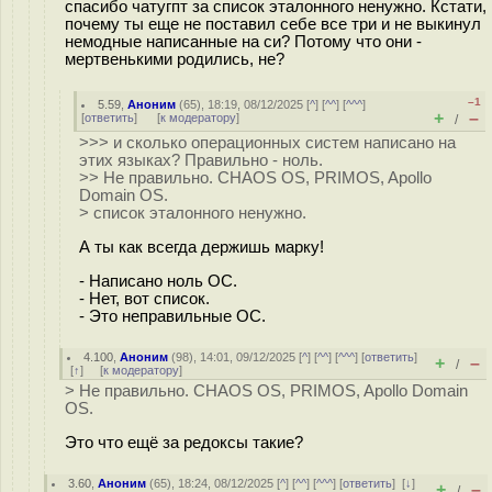
спасибо чатугпт за список эталонного ненужно. Кстати,
почему ты еще не поставил себе все три и не выкинул
немодные написанные на си? Потому что они -
мертвенькими родились, не?
–1
5.59
,
Аноним
(
65
), 18:19, 08/12/2025 [
^
] [
^^
] [
^^^
]
+
–
[
ответить
]
[
к модератору
]
/
>>> и сколько операционных систем написано на
этих языках? Правильно - ноль.
>> Не правильно. CHAOS OS, PRIMOS, Apollo
Domain OS.
> список эталонного ненужно.
А ты как всегда держишь марку!
- Написано ноль ОС.
- Нет, вот список.
- Это неправильные ОС.
4.100
,
Аноним
(
98
), 14:01, 09/12/2025 [
^
] [
^^
] [
^^^
] [
ответить
]
+
–
/
[
↑
] [
к модератору
]
> Не правильно. CHAOS OS, PRIMOS, Apollo Domain
OS.
Это что ещё за редоксы такие?
3.60
,
Аноним
(
65
), 18:24, 08/12/2025 [
^
] [
^^
] [
^^^
] [
ответить
]
[
↓
]
+
–
/