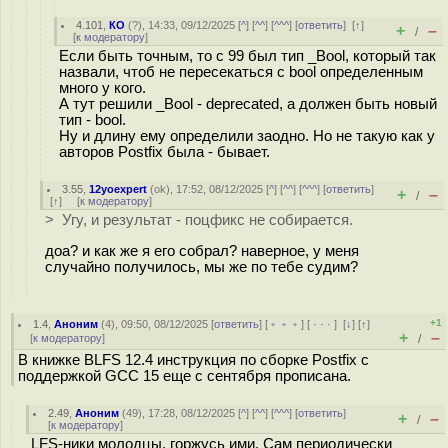
4.101
,
КО
(
?
), 14:33, 09/12/2025 [
^
] [
^^
] [
^^^
] [
ответить
]
[
↑
]
+
–
/
[
к модератору
]
Если быть точным, то с 99 был тип _Bool, который так
назвали, чтоб не пересекаться с bool определенным
много у кого.
А тут решили _Bool - deprecated, а должен быть новый
тип - bool.
Ну и длину ему определили заодно. Но не такую как у
авторов Postfix была - бывает.
3.55
,
12yoexpert
(
ok
), 17:52, 08/12/2025 [
^
] [
^^
] [
^^^
] [
ответить
]
+
–
/
[
↑
] [
к модератору
]
> Угу, и результат - поцфикс не собирается.
доа? и как же я его собрал? наверное, у меня
случайно получилось, мы же по тебе судим?
+1
1.4
,
Аноним
(
4
), 09:50, 08/12/2025 [
ответить
] [
﹢﹢﹢
] [
· · ·
]
[
↓
] [
↑
]
+
–
[
к модератору
]
/
В книжке BLFS 12.4 инструкция по сборке Postfix с
поддержкой GCC 15 еще с сентября прописана.
2.49
,
Аноним
(
49
), 17:28, 08/12/2025 [
^
] [
^^
] [
^^^
] [
ответить
]
+
–
/
[
к модератору
]
LFS-ники молодцы, горжусь ими. Сам периодически