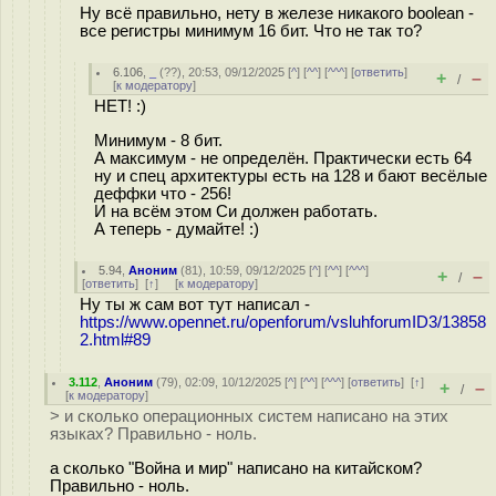
Ну всё правильно, нету в железе никакого boolean -
все регистры минимум 16 бит. Что не так то?
6.106
,
_
(
??
), 20:53, 09/12/2025 [
^
] [
^^
] [
^^^
] [
ответить
]
+
–
/
[
к модератору
]
НЕТ! :)
Минимум - 8 бит.
А максимум - не определён. Практически есть 64
ну и спец архитектуры есть на 128 и бают весёлые
деффки что - 256!
И на всём этом Си должен работать.
А теперь - думайте! :)
5.94
,
Аноним
(
81
), 10:59, 09/12/2025 [
^
] [
^^
] [
^^^
]
+
–
/
[
ответить
]
[
↑
] [
к модератору
]
Ну ты ж сам вот тут написал -
https://www.opennet.ru/openforum/vsluhforumID3/13858
2.html#89
3.112
,
Аноним
(
79
), 02:09, 10/12/2025 [
^
] [
^^
] [
^^^
] [
ответить
]
[
↑
]
+
–
/
[
к модератору
]
> и сколько операционных систем написано на этих
языках? Правильно - ноль.
а сколько "Война и мир" написано на китайском?
Правильно - ноль.