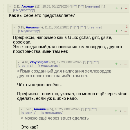
2.11
,
Аноним
(
11
), 10:33, 08/12/2025 [
^
] [
^^
] [
^^^
] [
ответить
]
[
↓
]
+
–
/
[
к модератору
]
Как вы себе это представляете?
–2
3.15
,
Аноним
(
-
), 11:11, 08/12/2025 [
^
] [
^^
] [
^^^
] [
ответить
]
+
–
[
к модератору
]
/
Префиксы, например как в GLib: gchar, gint, gsize,
gboolean.
Язык созданный для написания хелловордов, другого
пространства имён там нет.
4.18
,
ZloySergant
(
ok
), 12:29, 08/12/2025 [
^
] [
^^
] [
^^^
]
+
–
/
[
ответить
]
[
к модератору
]
>Язык созданный для написания хелловордов,
другого пространства имён там нет.
Чёт ты херню несёшь.
Префиксы - понятно, указал, но можно ещё через struct
сделать, если уж шибко надо.
5.61
,
Аноним
(
65
), 18:25, 08/12/2025 [
^
] [
^^
] [
^^^
]
+
–
/
[
ответить
]
[
к модератору
]
> можно ещё через struct сделать
Это как?