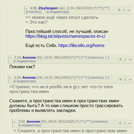
6.95
,
ZloySergant
(
ok
), 11:34, 09/12/2025 [
^
] [
^^
] [
^^^
]
+
–
/
[
ответить
]
[
к модератору
]
>> можно ещё через struct сделать
> Это как?
Простейший способ, не лучший, описан
https://blog.tal.bi/posts/namespaces-in-c/
Ещё есть Cello.
https://libcello.org/home
2.13
,
Аноним
(
81
), 10:52, 08/12/2025 [
^
] [
^^
] [
^^^
] [
ответить
]
[
↑
]
+
–
/
[
к модератору
]
Покажи как?
2.24
,
Аноним
(
24
), 14:42, 08/12/2025 [
^
] [
^^
] [
^^^
] [
ответить
]
[
↓
]
+
–
/
[
к модератору
]
>Странно, что ни в postfix ни в gcc нет что-то типа
пространства имен
Скажите, а пространства имен в пространствах имен
должны быть? А то нам слишком просто трассировать
проблемы и выявлять закладки.
3.92
,
Аноним
(
92
), 09:26, 09/12/2025 [
^
] [
^^
] [
^^^
] [
ответить
]
+
–
/
[
к модератору
]
> Скажите, а пространства имен в пространствах имен