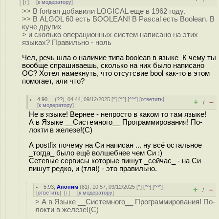
[
↑
] [
к модератору
]
>> В fortran добавили LOGICAL еще в 1962 году.
>> В ALGOL 60 есть BOOLEAN! В Pascal есть Boolean. В
куче других
> и сколько операционных систем написано на этих
языках? Правильно - ноль
Чел, речь шла о наличие типа boolean в языке К чему ты
вообще спрашиваешь, сколько на них было написано
ОС? Хотел намекнуть, что отсутсвие bool как-то в этом
помогает, или что?
4.90
,
_
(
??
), 04:44, 09/12/2025 [
^
] [
^^
] [
^^^
] [
ответить
]
+
–
/
[
к модератору
]
Не в языке! Вернее - непросто в каком то там языке!
А в Языке __Системного__ Программирования! По-
локти в железе!(С)
А postfix почему на Си написан ... ну всё остальное
_тогда_ было ещё волшебнее чем Си :)
Сетевые сервисы которые пишут _сейчас_ - на Си
пишут редко, и (тля!) - это правильно.
5.93
,
Аноним
(
81
), 10:57, 09/12/2025 [
^
] [
^^
] [
^^^
]
+
–
/
[
ответить
]
[
↓
] [
к модератору
]
> А в Языке __Системного__ Программирования! По-
локти в железе!(С)