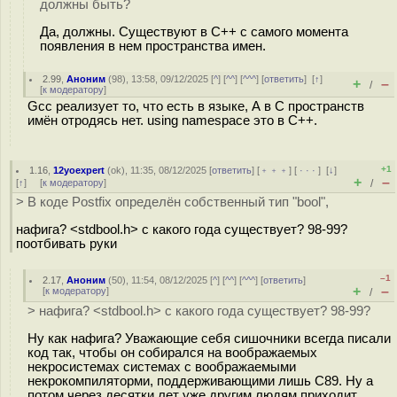
должны быть?
Да, должны. Существуют в C++ с самого момента
появления в нем пространства имен.
2.99
,
Аноним
(
98
), 13:58, 09/12/2025 [
^
] [
^^
] [
^^^
] [
ответить
]
[
↑
]
+
–
/
[
к модератору
]
Gсс реализует то, что есть в языке, А в C пространств
имён отродясь нет. using namespace это в C++.
+1
1.16
,
12yoexpert
(
ok
), 11:35, 08/12/2025 [
ответить
] [
﹢﹢﹢
] [
· · ·
]
[
↓
]
+
–
[
↑
] [
к модератору
]
/
> В коде Postfix определён собственный тип "bool",
нафига? <stdbool.h> с какого года существует? 98-99?
поотбивать руки
–1
2.17
,
Аноним
(
50
), 11:54, 08/12/2025 [
^
] [
^^
] [
^^^
] [
ответить
]
+
–
[
к модератору
]
/
> нафига? <stdbool.h> с какого года существует? 98-99?
Ну как нафига? Уважающие себя сишочники всегда писали
код так, чтобы он собирался на воображаемых
некросистемах системах с воображаемыми
некрокомпиляторми, поддерживающими лишь C89. Ну а
потом через десятки лет уже другим людям приходит