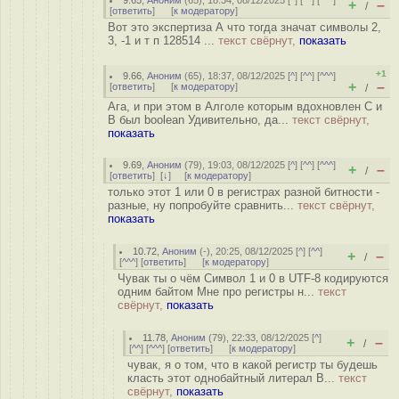
9.65
,
Аноним
(
65
), 18:34, 08/12/2025 [
^
] [
^^
] [
^^^
]
+
–
/
[
ответить
]
[
к модератору
]
Вот это экспертиза А что тогда значат символы 2,
3, -1 и т п 128514 ...
текст свёрнут,
показать
+1
9.66
,
Аноним
(
65
), 18:37, 08/12/2025 [
^
] [
^^
] [
^^^
]
+
–
[
ответить
]
[
к модератору
]
/
Ага, и при этом в Алголе которым вдохновлен С и
В был boolean Удивительно, да...
текст свёрнут,
показать
9.69
,
Аноним
(
79
), 19:03, 08/12/2025 [
^
] [
^^
] [
^^^
]
+
–
/
[
ответить
]
[
↓
] [
к модератору
]
только этот 1 или 0 в регистрах разной битности -
разные, ну попробуйте сравнить...
текст свёрнут,
показать
10.72
,
Аноним
(
-
), 20:25, 08/12/2025 [
^
] [
^^
]
+
–
/
[
^^^
] [
ответить
]
[
к модератору
]
Чувак ты о чём Символ 1 и 0 в UTF-8 кодируются
одним байтом Мне про регистры н...
текст
свёрнут,
показать
11.78
,
Аноним
(
79
), 22:33, 08/12/2025 [
^
]
+
–
/
[
^^
] [
^^^
] [
ответить
]
[
к модератору
]
чувак, я о том, что в какой регистр ты будешь
класть этот однобайтный литерал В...
текст
свёрнут,
показать