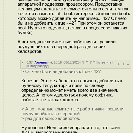
аппаратной поддержки процессором. Предоставив
желающим сделать это самостоятельно если тем так
хочется называть int - bool. (интересный конечно bool к
которому можно добавить ну например... 42? От чего
бы и не добавить к true - 42? При этом он останется
bool. Ну а что поделать, нет же в процессоре никаких
булей.)
А вот модные комитетные работнички - решили
поулучшайкать в очередной раз для своих
хеловротов.
5.37
,
Аноним
(
-
), 16:19, 08/12/2025 [
^
] [
^^
] [
^^^
] [
ответить
]
+
–
/
[
к модератору
]
> От чего бы и не добавить к true - 42?
Конечно! Это же абсолютно логично добавлять к
булевому типу, который прям по своему
определению может иметь всего два значения,
целое. А потом удивляться почему софтина
работает не так как должна.
> А вот модные комитетные работнички - решили
поулучшайкать в очередной
> раз для своих хеловротов.
Ну конечно. Нельзя же исправлять то, что сами
ДИДЫ выпрограммировали!