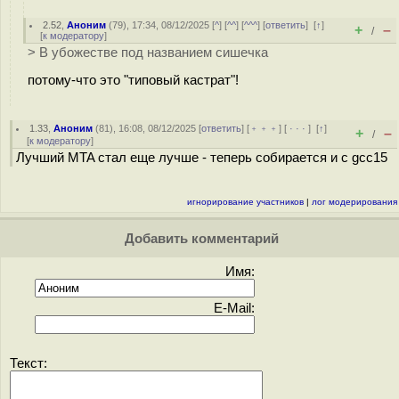
2.52
,
Аноним
(
79
), 17:34, 08/12/2025 [
^
] [
^^
] [
^^^
] [
ответить
]
[
↑
]
+
–
/
[
к модератору
]
> В убожестве под названием сишечка
потому-что это "типовый кастрат"!
1.33
,
Аноним
(
81
), 16:08, 08/12/2025 [
ответить
] [
﹢﹢﹢
] [
· · ·
]
[
↑
]
+
–
/
[
к модератору
]
Лучший MTA стал еще лучше - теперь собирается и с gcc15
игнорирование участников
|
лог модерирования
Добавить комментарий
Имя:
E-Mail:
Текст: