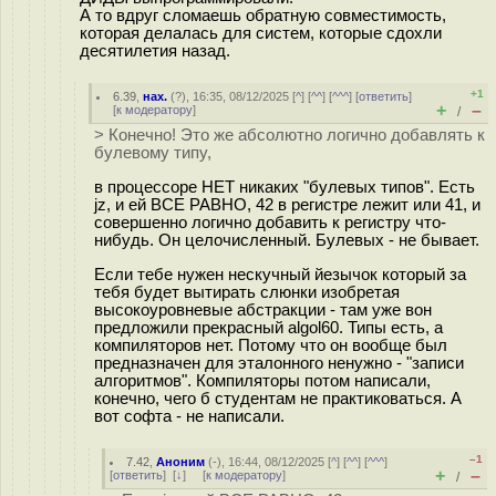
А то вдруг сломаешь обратную совместимость,
которая делалась для систем, которые сдохли
десятилетия назад.
+1
6.39
,
нах.
(
?
), 16:35, 08/12/2025 [
^
] [
^^
] [
^^^
] [
ответить
]
+
–
[
к модератору
]
/
> Конечно! Это же абсолютно логично добавлять к
булевому типу,
в процессоре НЕТ никаких "булевых типов". Есть
jz, и ей ВСЕ РАВНО, 42 в регистре лежит или 41, и
совершенно логично добавить к регистру что-
нибудь. Он целочисленный. Булевых - не бывает.
Если тебе нужен нескучный йезычок который за
тебя будет вытирать слюнки изобретая
высокоуровневые абстракции - там уже вон
предложили прекрасный algol60. Типы есть, а
компиляторов нет. Потому что он вообще был
предназначен для эталонного ненужно - "записи
алгоритмов". Компиляторы потом написали,
конечно, чего б студентам не практиковаться. А
вот софта - не написали.
–1
7.42
,
Аноним
(
-
), 16:44, 08/12/2025 [
^
] [
^^
] [
^^^
]
+
–
[
ответить
]
[
↓
] [
к модератору
]
/