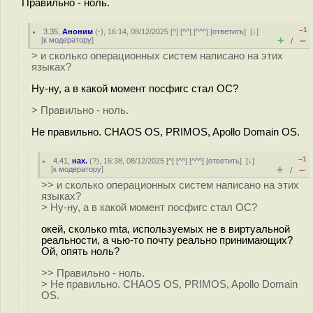
Правильно - ноль.
–1
3.35
,
Аноним
(
-
), 16:14, 08/12/2025 [
^
] [
^^
] [
^^^
] [
ответить
]
[
↓
]
+
–
[
к модератору
]
/
> и сколько операционных систем написано на этих
языках?
Ну-ну, а в какой момент посфигс стал ОС?
> Правильно - ноль.
Не правильно. CHAOS OS, PRIMOS, Apollo Domain OS.
–1
4.41
,
нах.
(
?
), 16:38, 08/12/2025 [
^
] [
^^
] [
^^^
] [
ответить
]
[
↓
]
+
–
[
к модератору
]
/
>> и сколько операционных систем написано на этих
языках?
> Ну-ну, а в какой момент посфигс стал ОС?
окей, сколько mta, используемых не в виртуальной
реальности, а чью-то почту реально принимающих?
Ой, опять ноль?
>> Правильно - ноль.
> Не правильно. CHAOS OS, PRIMOS, Apollo Domain
OS.