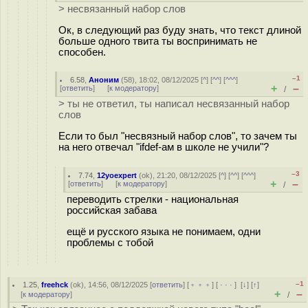
> несвязанный набор слов
Ок, в следующий раз буду знать, что текст длиной
больше одного твита ты воспринимать не
способен.
–1
6.58
,
Аноним
(
58
), 18:02, 08/12/2025 [
^
] [
^^
] [
^^^
]
+
–
[
ответить
]
[
к модератору
]
/
> ты не ответил, ты написал несвязанный набор
слов
Если то был "несвязный набор слов", то зачем ты
на него отвечал "ifdef-ам в школе не учили"?
–3
7.74
,
12yoexpert
(
ok
), 21:20, 08/12/2025 [
^
] [
^^
] [
^^^
]
+
–
[
ответить
]
[
к модератору
]
/
переводить стрелки - национальная
российская забава
ещё и русского языка не понимаем, одни
проблемы с тобой
–1
1.25
,
freehck
(
ok
), 14:56, 08/12/2025 [
ответить
] [
﹢﹢﹢
] [
· · ·
]
[
↓
] [
↑
]
+
–
[
к модератору
]
/