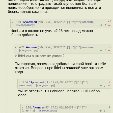
понимание, что страдать такой глупостью больше
нецелесообразно - и приходится выпиливать все эти
бесполезные костыли.
–2
3.19
,
12yoexpert
(
ok
), 12:32, 08/12/2025 [
^
] [
^^
] [
^^^
] [
ответить
]
+
–
[
к модератору
]
/
ifdef-ам в школе не учили? 25 лет назад можно
было добавить
–1
4.21
,
Аноним
(
50
), 12:48, 08/12/2025 [
^
] [
^^
] [
^^^
] [
ответить
]
+
–
[
к модератору
]
/
> ifdef-ам в школе не учили?
Ты спросил, зачем они добавляли свой bool - я тебе
ответил. Вопросы про ifdef-ы задавай уже авторам
кода.
–2
5.54
,
12yoexpert
(
ok
), 17:49, 08/12/2025 [
^
] [
^^
] [
^^^
]
+
–
[
ответить
]
[
к модератору
]
/
ты не ответил, ты написал несвязанный набор
слов
+1
6.56
,
Аноним
(
50
), 17:52, 08/12/2025 [
^
] [
^^
] [
^^^
]
+
–
[
ответить
]
[
к модератору
]
/