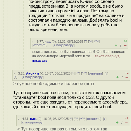
по-быстрому переписать Юникс со своего
предшественника В, в котром вообше не было
никаких типов кроме int и char. Поэтому по
традиции "тяп-ляп - и в продакшн" на коленке и
состряпали пародию на язык. Добвлять bool и
какую-то там безопасность типов у ребят не
было времени, лол.
+2
8.77
,
нах.
(
?
), 22:32, 08/12/2025 [
^
] [
^^
] [
^^^
]
+
–
[
ответить
]
[
к модератору
]
/
юникс никогда не был написан на B Он был написан
на ассемблере мертвой уже в то...
текст свёрнут,
показать
–2
3.28
,
Аноним
(
-
), 15:57, 08/12/2025 [
^
] [
^^
] [
^^^
] [
ответить
]
[
↓
]
+
–
[
↑
] [
к модератору
]
/
> нужное необходимое и полезное (нет)
Тут позорище как раз в том, что в этом так называемом
"стандарте" bool появился только с С23. С другой
стороны, что еще ожидать от переносимого ассемблера,
где каждый проект вынужден городить свои bool.
–1
4.31
,
нах.
(
?
), 16:05, 08/12/2025 [
^
] [
^^
] [
^^^
] [
ответить
]
[
↓
]
+
–
[
к модератору
]
/
> Тут позорище как раз в том, что в этом так