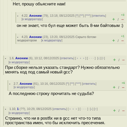
Нет, прошу обьясните нам!
+3
4.22
,
Аноним
(
79
), 13:18, 08/12/2025 [
^
] [
^^
] [
^^^
] [
ответить
]
+
–
[
к модератору
]
/
он не знает, что бул еще может быть 8-ми байтовым :)
+1
4.23
,
Аноним
(
23
), 13:20, 08/12/2025
Скрыто ботом-
+
–
модератором
[
к модератору
]
/
1.6
,
Аноним
(
6
), 10:12, 08/12/2025 [
ответить
] [
﹢﹢﹢
] [
· · ·
]
[
↓
] [
↑
]
+
–
/
[
к модератору
]
При сборке нельзя указать стандарт? Нужно обязательно
менять код под самый новый gcc?
+6
2.7
,
Аноним
(
81
), 10:16, 08/12/2025 [
^
] [
^^
] [
^^^
] [
ответить
]
+
–
[
к модератору
]
/
А последнюю строку прочитать не судьба?
1.10
,
1
(
??
), 10:29, 08/12/2025 [
ответить
] [
﹢﹢﹢
] [
· · ·
]
[
↓
] [
↑
]
+
–
/
[
к модератору
]
Странно, что ни в postfix ни в gcc нет что-то типа
пространства имен, что бы исключить пресечения.