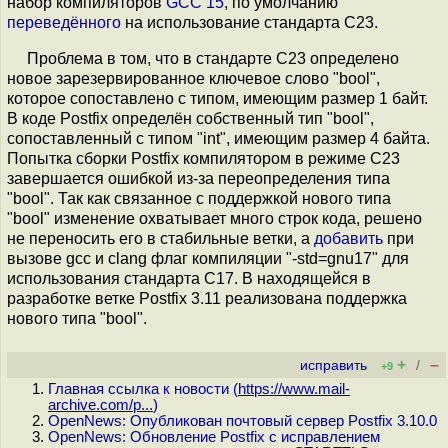
набор компиляторов
GCC 15
, по умолчанию
переведённого
на использование стандарта С23.
Проблема в том, что в стандарте С23 определено
новое зарезервированное ключевое слово "bool",
которое сопоставлено с типом, имеющим размер 1 байт.
В коде Postfix определён собственный тип "bool",
сопоставленный с типом "int", имеющим размер 4 байта.
Попытка сборки Postfix компилятором в режиме С23
завершается ошибкой из-за переопределения типа
"bool". Так как связанное с поддержкой нового типа
"bool" изменение охватывает много строк кода, решено
не переносить его в стабильные ветки, а
добавить
при
вызове gcc и clang флаг компиляции "-std=gnu17" для
использования стандарта C17. В находящейся в
разработке ветке Postfix 3.11 реализована поддержка
нового типа "bool".
+
–
исправить
/
+9
Главная ссылка к новости (
https://www.mail-
archive.com/p...
)
OpenNews: Опубликован почтовый сервер Postfix 3.10.0
OpenNews: Обновление Postfix с исправлением