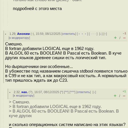
подробней с этого места
–1
1.29
,
Аноним
(
-
), 15:59, 08/12/2025 [
ответить
] [
﹢﹢﹢
] [
· · ·
]
[
↓
] [
↑
]
+
–
[
к модератору
]
/
Смешно.
В fortran добавили LOGICAL еще в 1962 году.
В ALGOL 60 есть BOOLEAN! В Pascal есть Boolean. В куче
других языков древнее сишки есть логический тип.
Но dыpяшечники они особенные...
В убожестве под названием сишечка stdbool появился только
в С99 и не как тип, а как макросовый костыль. А нормальный
тип пришлось ждать аж до С23.
+1
2.32
,
нах.
(
?
), 16:07, 08/12/2025 [
^
] [
^^
] [
^^^
] [
ответить
]
[
↓
]
+
–
[
к модератору
]
/
> Смешно.
> В fortran добавили LOGICAL еще в 1962 году.
> В ALGOL 60 есть BOOLEAN! В Pascal есть Boolean. В
куче других
и сколько операционных систем написано на этих языках?