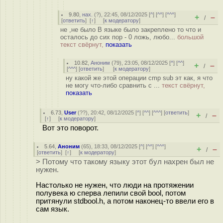
9.80
,
нах.
(
?
), 22:45, 08/12/2025 [
^
] [
^^
] [
^^^
]
+
–
/
[
ответить
]
[
↑
] [
к модератору
]
не ,не было В языке было закреплено то что и
осталось до сих пор - 0 ложь, любо...
большой
текст свёрнут,
показать
10.82
,
Аноним
(
79
), 23:05, 08/12/2025 [
^
] [
^^
]
+
–
/
[
^^^
] [
ответить
]
[
к модератору
]
ну какой же этой операции cmp sub эт как, я что
не могу что-либо сравнить с ...
текст свёрнут,
показать
6.73
,
User
(
??
), 20:42, 08/12/2025 [
^
] [
^^
] [
^^^
] [
ответить
]
+
–
/
[
↑
] [
к модератору
]
Вот это поворот.
5.64
,
Аноним
(
65
), 18:33, 08/12/2025 [
^
] [
^^
] [
^^^
]
+
–
/
[
ответить
]
[
↑
] [
к модератору
]
> Потому что такому языку этот бул нахрен был не
нужен.
Настолько не нужен, что люди на протяжении
полувека ю сперва лепили свой bool, потом
притянули stdbool.h, а потом наконец-то ввели его в
сам язык.