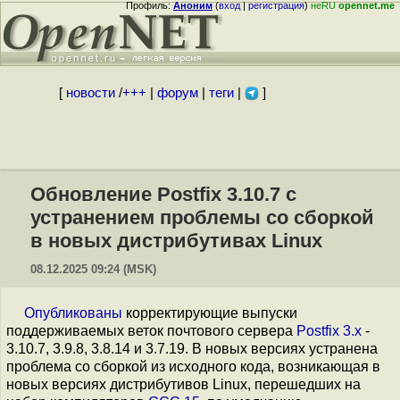
Профиль:
Аноним
(
вход
|
регистрация
)
неRU
opennet.me
[
новости
/
+++
|
форум
|
теги
|
]
Обновление Postfix 3.10.7 с
устранением проблемы со сборкой
в новых дистрибутивах Linux
08.12.2025 09:24 (MSK)
Опубликованы
корректирующие выпуски
поддерживаемых веток почтового сервера
Postfix 3.x
-
3.10.7, 3.9.8, 3.8.14 и 3.7.19. В новых версиях устранена
проблема со сборкой из исходного кода, возникающая в
новых версиях дистрибутивов Linux, перешедших на