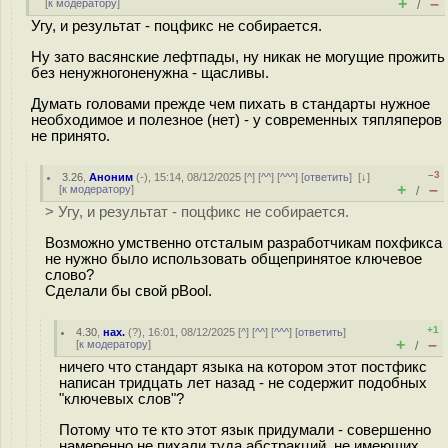
+
–
[
к модератору
]
/
Угу, и результат - поцфикс не собирается.
Ну зато васянские лефтпады, ну никак не могущие прожить
без ненужногоненужна - щасливы.
Думать головами прежде чем пихать в стандарты нужное
необходимое и полезное (нет) - у современных тяпляперов
не принято.
–3
3.26
,
Аноним
(
-
), 15:14, 08/12/2025 [
^
] [
^^
] [
^^^
] [
ответить
]
[
↓
]
+
–
[
к модератору
]
/
> Угу, и результат - поцфикс не собирается.
Возможно умственно отсталым разработчикам похфикса
не нужно было использовать общепринятое ключевое
слово?
Сделали бы свой pBool.
+1
4.30
,
нах.
(
?
), 16:01, 08/12/2025 [
^
] [
^^
] [
^^^
] [
ответить
]
+
–
[
к модератору
]
/
ничего что стандарт языка на котором этот постфикс
написан тридцать лет назад - не содержит подобных
"ключевых слов"?
Потому что те кто этот язык придумали - совершенно
намеренно не пихали туда абстракций, не имеющих