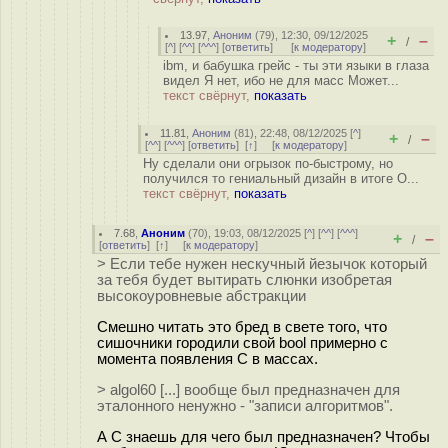
13.97
,
Аноним
(
79
), 12:30, 09/12/2025
+
–
/
[
^
] [
^^
] [
^^^
] [
ответить
]
[
к модератору
]
ibm, и бабушка грейс - ты эти языки в глаза
видел Я нет, ибо не для масс Может...
текст свёрнут,
показать
11.81
,
Аноним
(
81
), 22:48, 08/12/2025 [
^
]
+
–
/
[
^^
] [
^^^
] [
ответить
]
[
↑
] [
к модератору
]
Ну сделали они огрызок по-быстрому, но
получился то гениальный дизайн в итоге О...
текст свёрнут,
показать
7.68
,
Аноним
(
70
), 19:03, 08/12/2025 [
^
] [
^^
] [
^^^
]
+
–
/
[
ответить
]
[
↑
] [
к модератору
]
> Если тебе нужен нескучный йезычок который
за тебя будет вытирать слюнки изобретая
высокоуровневые абстракции
Смешно читать это бред в свете того, что
сишочники городили свой bool примерно с
момента появления С в массах.
> algol60 [...] вообще был предназначен для
эталонного ненужно - "записи алгоритмов".
А С знаешь для чего был предназначен? Чтобы