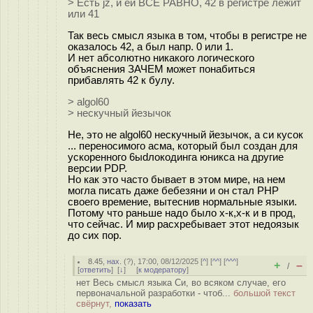
> Есть jz, и ей ВСЕ РАВНО, 42 в регистре лежит
или 41
Так весь смысл языка в том, чтобы в регистре не
оказалось 42, а был напр. 0 или 1.
И нет абсолютно никакого логического
объяснения ЗАЧЕМ может понабиться
прибавлять 42 к булу.
> algol60
> нескучный йезычок
Не, это не algol60 нескучный йезычок, а си кусок
... переносимого асма, который был создан для
ускоренного 6ыdлокодинга юникса на другие
версии PDP.
Но как это часто бывает в этом мире, на нем
могла писать даже бебезяни и он стал PHP
своего времение, вытеснив нормальные языки.
Потому что раньше надо было х-к,х-к и в прод,
что сейчас. И мир расхребывает этот недоязык
до сих пор.
8.45
,
нах.
(
?
), 17:00, 08/12/2025 [
^
] [
^^
] [
^^^
]
+
–
/
[
ответить
]
[
↓
] [
к модератору
]
нет Весь смысл языка Си, во всяком случае, его
первоначальной разработки - чтоб...
большой текст
свёрнут,
показать