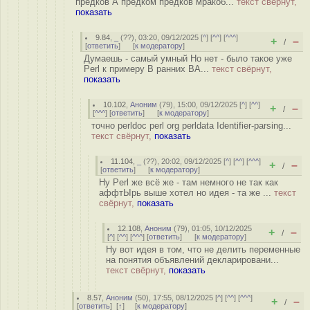
предков А предком предков мракоб...
текст свёрнут,
показать
9.84
,
_
(
??
), 03:20, 09/12/2025 [
^
] [
^^
] [
^^^
]
+
–
/
[
ответить
]
[
к модератору
]
Думаешь - самый умный Но нет - было такое уже
Perl к примеру В ранних BA...
текст свёрнут,
показать
10.102
,
Аноним
(
79
), 15:00, 09/12/2025 [
^
] [
^^
]
+
–
/
[
^^^
] [
ответить
]
[
к модератору
]
точно perldoc perl org perldata Identifier-parsing...
текст свёрнут,
показать
11.104
,
_
(
??
), 20:02, 09/12/2025 [
^
] [
^^
] [
^^^
]
+
–
/
[
ответить
]
[
к модератору
]
Ну Perl же всё же - там немного не так как
аффтЫрь выше хотел но идея - та же ...
текст
свёрнут,
показать
12.108
,
Аноним
(
79
), 01:05, 10/12/2025
+
–
/
[
^
] [
^^
] [
^^^
] [
ответить
]
[
к модератору
]
Ну вот идея в том, что не делить переменные
на понятия объявлений декларировани...
текст свёрнут,
показать
8.57
,
Аноним
(
50
), 17:55, 08/12/2025 [
^
] [
^^
] [
^^^
]
+
–
/
[
ответить
]
[
↑
] [
к модератору
]