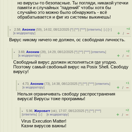
но вирусы-то безопасные. Ты погляди, никакой утечки
памяти и случайных "падений" чтобы хотя бы
случайно это можно было обнаружить - всё
обрабатывается и фиг из системы выкинешь!
+4
2.58
,
Аноним
(
59
), 14:02, 08/12/2025 [
^
] [
^^
] [
^^^
] [
ответить
]
[
↓
] [
↑
]
+
–
[
к модератору
]
/
Вирус никому ничего не должен, ос свободная личность.
+2
3.69
,
Аноним
(
28
), 14:29, 08/12/2025 [
^
] [
^^
] [
^^^
] [
ответить
]
+
–
[
к модератору
]
/
Свободный вирус должен исполняться где угодно.
Поэтому самый свобоный вирус на Posix Shell. Свободу
вирусу!
+1
4.73
,
Аноним
(
73
), 14:38, 08/12/2025 [
^
] [
^^
] [
^^^
] [
ответить
]
+
–
[
к модератору
]
/
Нельзя ограничивать свободу распространения
вируса! Вирусы тоже программы!
+2
5.96
,
Жироватт
(
ok
), 17:07, 08/12/2025 [
^
] [
^^
] [
^^^
]
+
–
[
ответить
]
[
↓
] [
к модератору
]
/
Virus Execution Matter!
Казни вирусов важны!