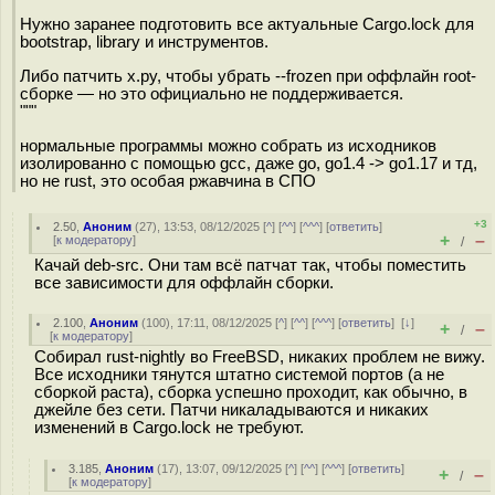
Нужно заранее подготовить все актуальные Cargo.lock для
bootstrap, library и инструментов.
Либо патчить x.py, чтобы убрать --frozen при оффлайн root-
сборке — но это официально не поддерживается.
"""
нормальные программы можно собрать из исходников
изолированно с помощью gcc, даже go, go1.4 -> go1.17 и тд,
но не rust, это особая ржавчина в СПО
+3
2.50
,
Аноним
(
27
), 13:53, 08/12/2025 [
^
] [
^^
] [
^^^
] [
ответить
]
+
–
[
к модератору
]
/
Качай deb-src. Они там всё патчат так, чтобы поместить
все зависимости для оффлайн сборки.
2.100
,
Аноним
(
100
), 17:11, 08/12/2025 [
^
] [
^^
] [
^^^
] [
ответить
]
[
↓
]
+
–
/
[
к модератору
]
Собирал rust-nightly во FreeBSD, никаких проблем не вижу.
Все исходники тянутся штатно системой портов (а не
сборкой раста), сборка успешно проходит, как обычно, в
джейле без сети. Патчи никаладываются и никаких
изменений в Cargo.lock не требуют.
3.185
,
Аноним
(
17
), 13:07, 09/12/2025 [
^
] [
^^
] [
^^^
] [
ответить
]
+
–
/
[
к модератору
]