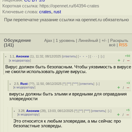
Лицензия:
CC BY 3.0
Короткая ссылка: https://opennet.ru/64394-crates
Ключевые слова:
crates
,
rust
При перепечатке указание ссылки на opennet.ru обязательно
Обсуждение
Ajax
|
1 уровень
|
Линейный
|
+/-
|
Раскрыть
(141)
всё
|
RSS
+50
1.1
,
Аноним
(
1
), 11:32, 08/12/2025 [
ответить
] [
﹢﹢﹢
] [
· · ·
]
[
↓
]
+
–
[
к модератору
]
/
Вирус должен быть безопасным. Чтобы уязвимость в вирусе
не смогли использовать другие вирусы.
+3
2.5
,
Rust
(
??
), 11:50, 08/12/2025 [
^
] [
^^
] [
^^^
] [
ответить
]
[
↓
]
+
–
[
к модератору
]
/
вирусы должны быть злыми и вредными для оправдания
зловредности
+5
3.28
,
Аноним
(
28
), 13:03, 08/12/2025 [
^
] [
^^
] [
^^^
] [
ответить
]
[
↓
]
+
–
[
к модератору
]
/
Это относится к любым зловредам, а мы сейчас про
безопастные зловреды.