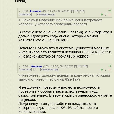
назад)
+1
5.68
,
Аноним
(
43
), 14:23, 08/12/2025 [
^
] [
^^
] [
^^^
]
+
–
[
ответить
]
[
к модератору
]
/
> Почему в магазине или банке меня встречает
человек, у которого проверили паспорт.
В кафе у него еще и анализы взяли)), а в интернете я
должен доверять коду анона, который мамой
клянется что он на ЖинТан?
Почему? Потому что в системе ценностей местных
инфантилов это является истинной СВОБОДОЙ™ и
и независимостью от проклятых корпов!
+1
5.104
,
Аноним
(
103
), 17:38, 08/12/2025 [
^
] [
^^
] [
^^^
]
+
–
[
ответить
]
[
↓
] [
к модератору
]
/
>интернете я должен доверять коду анона, который
мамой клянется что он на ЖинТан?
И не должен, поэтому у вас есть возможность
проверить и собрать весь используемый код
самостоятельно. В этом и смысл опенсорса, читайте
лицензии.
Люди пишут код для себя и выкладывают в
интернет, а дальше это ВАША забота при его
использовании.