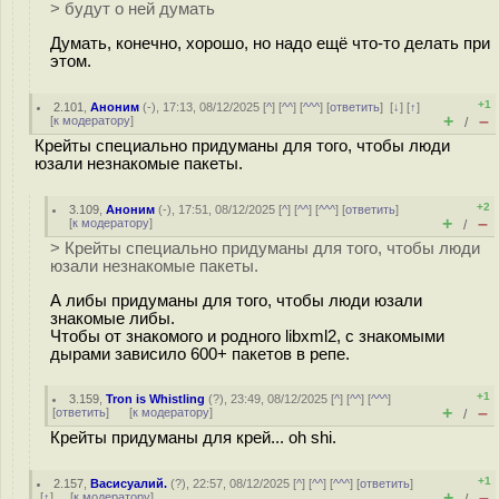
> будут о ней думать
Думать, конечно, хорошо, но надо ещё что-то делать при
этом.
+1
2.101
,
Аноним
(
-
), 17:13, 08/12/2025 [
^
] [
^^
] [
^^^
] [
ответить
]
[
↓
] [
↑
]
+
–
[
к модератору
]
/
Крейты специально придуманы для того, чтобы люди
юзали незнакомые пакеты.
+2
3.109
,
Аноним
(
-
), 17:51, 08/12/2025 [
^
] [
^^
] [
^^^
] [
ответить
]
+
–
[
к модератору
]
/
> Крейты специально придуманы для того, чтобы люди
юзали незнакомые пакеты.
А либы придуманы для того, чтобы люди юзали
знакомые либы.
Чтобы от знакомого и родного libxml2, с знакомыми
дыpaми зависило 600+ пакетов в репе.
+1
3.159
,
Tron is Whistling
(
?
), 23:49, 08/12/2025 [
^
] [
^^
] [
^^^
]
+
–
[
ответить
]
[
к модератору
]
/
Крейты придуманы для крей... oh shi.
+1
2.157
,
Васисуалий.
(
?
), 22:57, 08/12/2025 [
^
] [
^^
] [
^^^
] [
ответить
]
+
–
[
↑
] [
к модератору
]