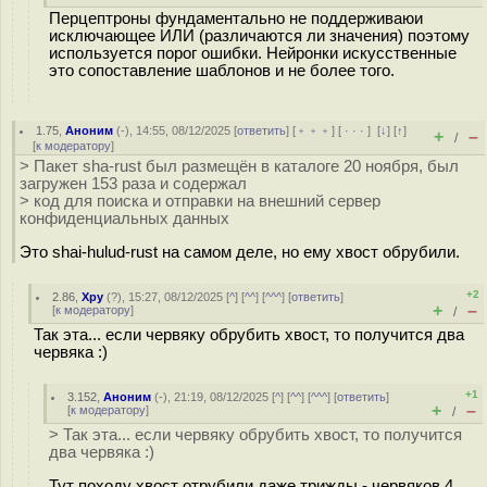
Перцептроны фундаментально не поддерживаюи
исключающее ИЛИ (различаются ли значения) поэтому
используется порог ошибки. Нейронки искусственные
это сопоставление шаблонов и не более того.
1.75
,
Аноним
(
-
), 14:55, 08/12/2025 [
ответить
] [
﹢﹢﹢
] [
· · ·
]
[
↓
] [
↑
]
+
–
/
[
к модератору
]
> Пакет sha-rust был размещён в каталоге 20 ноября, был
загружен 153 раза и содержал
> код для поиска и отправки на внешний сервер
конфиденциальных данных
Это shai-hulud-rust на самом деле, но ему хвост обрубили.
+2
2.86
,
Хру
(
?
), 15:27, 08/12/2025 [
^
] [
^^
] [
^^^
] [
ответить
]
+
–
[
к модератору
]
/
Так эта... если червяку обрубить хвост, то получится два
червяка :)
+1
3.152
,
Аноним
(
-
), 21:19, 08/12/2025 [
^
] [
^^
] [
^^^
] [
ответить
]
+
–
[
к модератору
]
/
> Так эта... если червяку обрубить хвост, то получится
два червяка :)
Тут походу хвост отрубили даже трижды - червяков 4