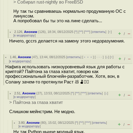
> Собирал rust-nightly во FreeBSD
Ну так ты сравниваешь нормально продуманную ОС с
линуксом.
А попробовал бы ты это на лине сделать...
2.126
,
Аноним
(
126
), 18:34, 08/12/2025 [
^
] [
^^
] [
^^^
] [
ответить
]
[
↑
]
+
–
/
[
к модератору
]
Ничего, gccrs делается на замену этого недоразумения.
1.46
,
Аноним
(
47
), 13:44, 08/12/2025 [
ответить
] [
﹢﹢﹢
] [
· · ·
]
[
↓
] [
↑
]
+
–
/
[
к модератору
]
Нафига использовать низкоуровневый язык для работы с
криптой? Пайтона за глаза хватит, говорю как
профессиональный блокчейн-разработчик. Хотя, вон, в
Солану зачем-то протянули Раст 💩🫃🤦‍♂️
2.51
,
Аноним
(
27
), 13:53, 08/12/2025 [
^
] [
^^
] [
^^^
] [
ответить
]
[
↓
]
+
–
/
[
к модератору
]
> Пайтона за глаза хватит
Слишком мейнстрим. Не модно.
3.80
,
Аноним
(
80
), 15:02, 08/12/2025 [
^
] [
^^
] [
^^^
] [
ответить
]
+
–
/
[
к модератору
]
Ну так Python нынче модный язык.