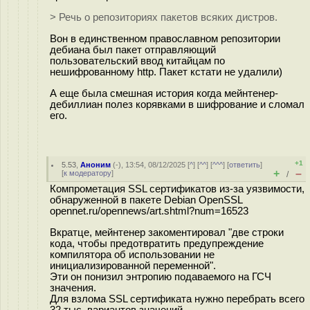
> Речь о репозиториях пакетов всяких дистров.
Вон в единственном православном репозитории
дебиана был пакет отправляющий
пользовательский ввод китайцам по
нешифрованному http. Пакет кстати не удалили)
А еще была смешная история когда мейнтенер-
дебиллиан полез корявками в шифрование и сломал
его.
+1
5.53
,
Аноним
(
-
), 13:54, 08/12/2025 [
^
] [
^^
] [
^^^
] [
ответить
]
+
–
[
к модератору
]
/
Компрометация SSL сертификатов из-за уязвимости,
обнаруженной в пакете Debian OpenSSL
opennet.ru/opennews/art.shtml?num=16523
Вкратце, мейнтенер закоментировал "две строки
кода, чтобы предотвратить предупреждение
компилятора об использовании не
инициализированной переменной".
Эти он понизил энтропию подаваемого на ГСЧ
значения.
Для взлома SSL сертификата нужно перебрать всего
32 тыс. вариантов значений.