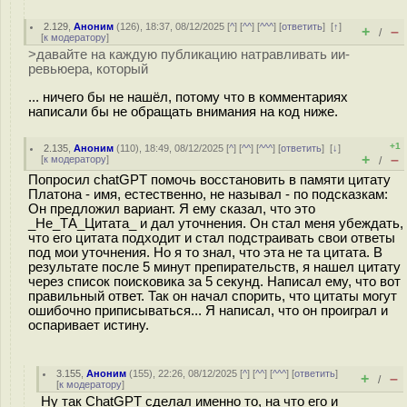
2.129
,
Аноним
(
126
), 18:37, 08/12/2025 [
^
] [
^^
] [
^^^
] [
ответить
]
[
↑
]
+
–
/
[
к модератору
]
>давайте на каждую публикацию натравливать ии-
ревьюера, который
... ничего бы не нашёл, потому что в комментариях
написали бы не обращать внимания на код ниже.
+1
2.135
,
Аноним
(
110
), 18:49, 08/12/2025 [
^
] [
^^
] [
^^^
] [
ответить
]
[
↓
]
+
–
[
к модератору
]
/
Попросил chatGPT помочь восстановить в памяти цитату
Платона - имя, естественно, не называл - по подсказкам:
Он предложил вариант. Я ему сказал, что это
_Не_ТА_Цитата_ и дал уточнения. Он стал меня убеждать,
что его цитата подходит и стал подстраивать свои ответы
под мои уточнения. Но я то знал, что эта не та цитата. В
результате после 5 минут препирательств, я нашел цитату
через список поисковика за 5 секунд. Написал ему, что вот
правильный ответ. Так он начал спорить, что цитаты могут
ошибочно приписываться... Я написал, что он проиграл и
оспаривает истину.
3.155
,
Аноним
(
155
), 22:26, 08/12/2025 [
^
] [
^^
] [
^^^
] [
ответить
]
+
–
/
[
к модератору
]
Ну так ChatGPT сделал именно то, на что его и