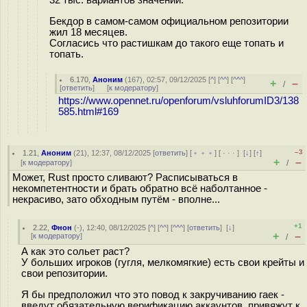
Бекдор в самом-самом официальном репозитории
жил 18 месяцев.
Согласись что растишкам до такого еще топать и
топать.
6.170
,
Аноним
(
167
), 02:57, 09/12/2025 [
^
] [
^^
] [
^^^
]
+
–
/
[
ответить
]
[
к модератору
]
https://www.opennet.ru/openforum/vsluhforumID3/138
585.html#169
–3
1.21
,
Аноним
(
21
), 12:37, 08/12/2025 [
ответить
] [
﹢﹢﹢
] [
· · ·
]
[
↓
] [
↑
]
+
–
[
к модератору
]
/
Может, Rust просто сливают? Расписываться в
некомпетентности и брать обратно всё наболтанное -
некрасиво, зато обходным путём - вполне...
+1
2.22
,
Фнон
(-), 12:40, 08/12/2025 [
^
] [
^^
] [
^^^
] [
ответить
]
[
↓
]
+
–
[
к модератору
]
/
А как это сольет раст?
У больших игроков (гугля, мелкомягкие) есть свои крейты и
свои репозитории.
Я бы предположил что это повод к закручиванию гаек -
введут обязательную верификацию аккаунтов, привяжут к