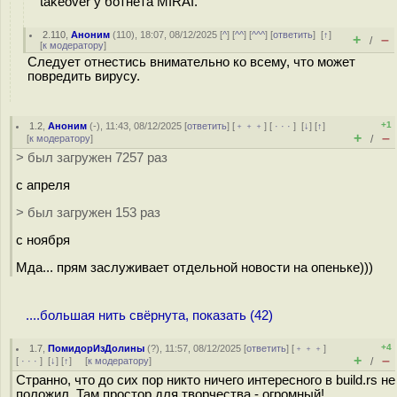
takeover у ботнета MIRAI.
2.110
,
Аноним
(
110
), 18:07, 08/12/2025 [
^
] [
^^
] [
^^^
] [
ответить
]
[
↑
]
+
–
/
[
к модератору
]
Следует отнестись внимательно ко всему, что может
повредить вирусу.
+1
1.2
,
Аноним
(
-
), 11:43, 08/12/2025 [
ответить
] [
﹢﹢﹢
] [
· · ·
]
[
↓
] [
↑
]
+
–
[
к модератору
]
/
> был загружен 7257 раз
с апреля
> был загружен 153 раз
с ноября
Мда... прям заслуживает отдельной новости на опеньке)))
....большая нить свёрнута, показать (42)
+4
1.7
,
ПомидорИзДолины
(
?
), 11:57, 08/12/2025 [
ответить
] [
﹢﹢﹢
]
+
–
[
· · ·
]
[
↓
] [
↑
] [
к модератору
]
/
Странно, что до сих пор никто ничего интересного в build.rs не
положил. Там простор для творчества - огромный!