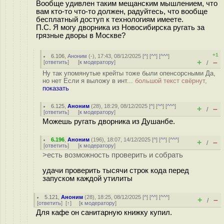
Вообще удивлен таким мещанским мышлением, что
вам кто-то что-то должен, радуйтесь, что вообще
бесплатный доступ к технологиям имеете.
П.С. Я могу дворника из Новосибирска ругать за
грязные дворы в Москве?
+1
6.106
,
Аноним
(
-
), 17:43, 08/12/2025 [
^
] [
^^
] [
^^^
]
+
–
[
ответить
]
[
к модератору
]
/
Ну так упомянутые крейты тоже были опенсорсными Да,
но нет Если я выложу в инт...
большой текст свёрнут,
показать
6.125
,
Аноним
(
28
), 18:29, 08/12/2025 [
^
] [
^^
] [
^^^
]
+
–
/
[
ответить
]
[
к модератору
]
Можешь ругать дворника из Душанбе.
6.196
,
Аноним
(
196
), 18:07, 14/12/2025 [
^
] [
^^
] [
^^^
]
+
–
/
[
ответить
]
[
к модератору
]
>есть возможность проверить и собрать
удачи проверить тысячи строк кода перед
запуском каждой утилиты
5.121
,
Аноним
(
28
), 18:25, 08/12/2025 [
^
] [
^^
] [
^^^
]
+
–
/
[
ответить
]
[
↑
] [
к модератору
]
Для кафе он санитарную книжку купил.