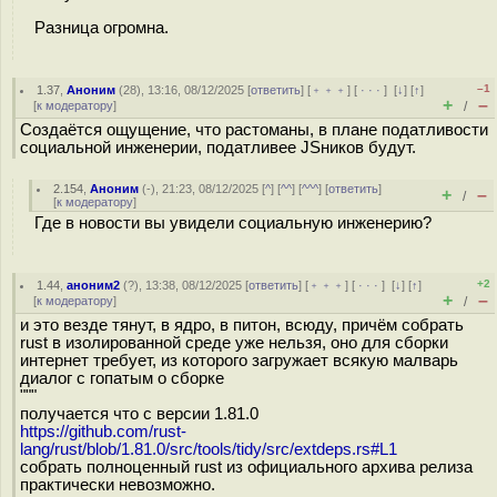
Разница огромна.
–1
1.37
,
Аноним
(
28
), 13:16, 08/12/2025 [
ответить
] [
﹢﹢﹢
] [
· · ·
]
[
↓
] [
↑
]
+
–
[
к модератору
]
/
Создаётся ощущение, что растoманы, в плане податливости
социальной инженерии, податливее JSников будут.
2.154
,
Аноним
(
-
), 21:23, 08/12/2025 [
^
] [
^^
] [
^^^
] [
ответить
]
+
–
/
[
к модератору
]
Где в новости вы увидели социальную инженерию?
+2
1.44
,
аноним2
(
?
), 13:38, 08/12/2025 [
ответить
] [
﹢﹢﹢
] [
· · ·
]
[
↓
] [
↑
]
+
–
[
к модератору
]
/
и это везде тянут, в ядро, в питон, всюду, причём собрать
rust в изолированной среде уже нельзя, оно для сборки
интернет требует, из которого загружает всякую малварь
диалог с гопатым о сборке
"""
получается что с версии 1.81.0
https://github.com/rust-
lang/rust/blob/1.81.0/src/tools/tidy/src/extdeps.rs#L1
собрать полноценный rust из официального архива релиза
практически невозможно.