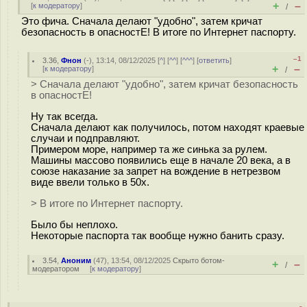
+
–
[
к модератору
]
/
Это фича. Сначала делают "удобно", затем кричат
безопасность в опасностЕ! В итоге по Интернет паспорту.
–1
3.36
,
Фнон
(-), 13:14, 08/12/2025 [
^
] [
^^
] [
^^^
] [
ответить
]
+
–
[
к модератору
]
/
> Сначала делают "удобно", затем кричат безопасность
в опасностЕ!
Ну так всегда.
Сначала делают как получилось, потом находят краевые
случаи и подправляют.
Примером море, например та же синька за рулем.
Машины массово появились еще в начале 20 века, а в
союзе наказание за запрет на вождение в нетрезвом
виде ввели только в 50х.
> В итоге по Интернет паспорту.
Было бы неплохо.
Некоторые паспорта так вообще нужно банить сразу.
3.54
,
Аноним
(
47
), 13:54, 08/12/2025
Скрыто ботом-
+
–
/
модератором
[
к модератору
]