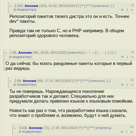
–1
2.163
,
Аноним
(
163
), 01:42, 09/12/2025 [
^
] [
^^
] [
^^^
] [
ответить
]
[
↑
]
+
–
[
к модератору
]
/
Репозиторий пакетов твоего дистра это он и есть. Точнее
dev* пакеты.
Правда там не только C, но и PHP например. В общем
репозиторий здорового человека.
+1
1.95
,
Аноним
(
95
), 16:55, 08/12/2025 [
ответить
] [
﹢﹢﹢
] [
· · ·
]
[
↓
] [
↑
]
+
–
[
к модератору
]
/
О да сейчас бы юзать рандомные пакеты которые в первый
раз видишь
+1
2.99
,
Аноним
(
99
), 17:10, 08/12/2025 [
^
] [
^^
] [
^^^
] [
ответить
]
[
↓
]
+
–
[
к модератору
]
/
Ты не поверишь. Нарождающееся поколение
разработчиков так и делают. Специально для них
придумали делать привязки языков к языковым помойкам.
Новость как раз о том, что разработчики языка сказали,
что знают о проблеме и, возможно, будут о ней думать.
+1
3.102
,
Аноним
(
73
), 17:29, 08/12/2025 [
^
] [
^^
] [
^^^
] [
ответить
]
+
–
[
к модератору
]
/