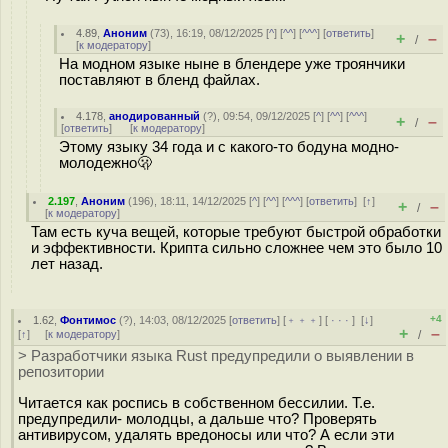
4.89
,
Аноним
(
73
), 16:19, 08/12/2025 [
^
] [
^^
] [
^^^
] [
ответить
]
+
–
/
[
к модератору
]
На модном языке ныне в блендере уже троянчики
поставляют в бленд файлах.
4.178
,
анодированный
(
?
), 09:54, 09/12/2025 [
^
] [
^^
] [
^^^
]
+
–
/
[
ответить
]
[
к модератору
]
Этому языку 34 года и с какого-то бодуна модно-
молодежно🫢
2.197
,
Аноним
(
196
), 18:11, 14/12/2025 [
^
] [
^^
] [
^^^
] [
ответить
]
[
↑
]
+
–
/
[
к модератору
]
Там есть куча вещей, которые требуют быстрой обработки
и эффективности. Крипта сильно сложнее чем это было 10
лет назад.
+4
1.62
,
Фонтимос
(
?
), 14:03, 08/12/2025 [
ответить
] [
﹢﹢﹢
] [
· · ·
]
[
↓
]
+
–
[
↑
] [
к модератору
]
/
> Разработчики языка Rust предупредили о выявлении в
репозитории
Читается как роспись в собственном бессилии. Т.е.
предупредили- молодцы, а дальше что? Проверять
антивирусом, удалять вредоносы или что? А если эти