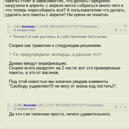
пакеты стоят в зависимостях, что делать? Вредонос
загрузили в апреле, с апреля могло собраться много чего и
что теперь пересобирать все? А пользователям что делать,
удалять все пакеты с апреля? Ни хрена не понятно.
+3
2.64
,
Аноним
(
-
), 14:09, 08/12/2025 [
^
] [
^^
] [
^^^
] [
ответить
]
+
–
[
к модератору
]
/
> Читается как роспись в собственном бессилии.
Скорее как трамплин к следующим решениям.
> Т.е. предупредили- молодцы, а дальше что?
Думаю введут верификацию.
Скорее всего разделят на 2 части: вот это проверенные
пакеты, а это от васянов.
Под этой новостью мы конечно увидим комменты
"Свободу ущимляют!!! не могу от анона код постить!!".
2.189
,
Аноним
(
187
), 17:27, 09/12/2025 [
^
] [
^^
] [
^^^
] [
ответить
]
+
–
/
[
к модератору
]
Да это соя типичная просто, ничего удивительного.