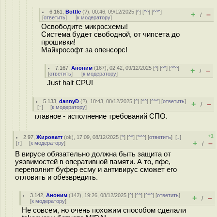
6.161
,
Bottle
(
?
), 00:46, 09/12/2025 [
^
] [
^^
] [
^^^
]
+
–
/
[
ответить
]
[
к модератору
]
Освободите микросхемы!
Система будет свободной, от чипсета до
прошивки!
Майкрософт за опенсорс!
7.167
,
Аноним
(
167
), 02:42, 09/12/2025 [
^
] [
^^
] [
^^^
]
+
–
/
[
ответить
]
[
к модератору
]
Just halt CPU!
5.133
,
dannyD
(
?
), 18:43, 08/12/2025 [
^
] [
^^
] [
^^^
] [
ответить
]
+
–
/
[
↑
] [
к модератору
]
главное - исполнение требований СПО.
+1
2.97
,
Жироватт
(
ok
), 17:09, 08/12/2025 [
^
] [
^^
] [
^^^
] [
ответить
]
[
↓
]
+
–
[
↑
] [
к модератору
]
/
В вирусе обязательно должна быть защита от
уязвимостей в оперативной памяти. А то, пфе,
переполнит буфер есму и антивирус сможет его
отловить и обезвредить.
3.142
,
Аноним
(
142
), 19:26, 08/12/2025 [
^
] [
^^
] [
^^^
] [
ответить
]
+
–
/
[
к модератору
]
Не совсем, но очень похожим способом сделали