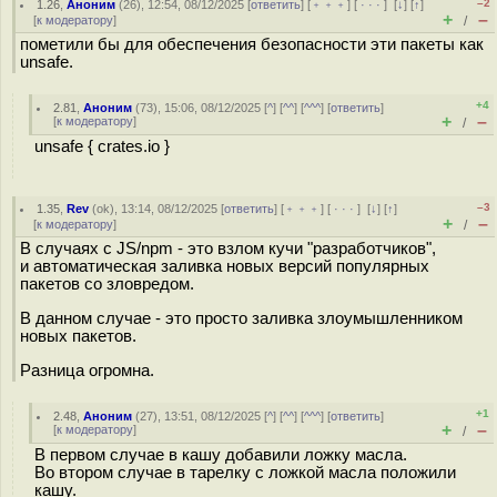
–2
1.26
,
Аноним
(
26
), 12:54, 08/12/2025 [
ответить
] [
﹢﹢﹢
] [
· · ·
]
[
↓
] [
↑
]
+
–
[
к модератору
]
/
пометили бы для обеспечения безопасности эти пакеты как
unsafe.
+4
2.81
,
Аноним
(
73
), 15:06, 08/12/2025 [
^
] [
^^
] [
^^^
] [
ответить
]
+
–
[
к модератору
]
/
unsafe { crates.io }
–3
1.35
,
Rev
(
ok
), 13:14, 08/12/2025 [
ответить
] [
﹢﹢﹢
] [
· · ·
]
[
↓
] [
↑
]
+
–
[
к модератору
]
/
В случаях с JS/npm - это взлом кучи "разработчиков",
и автоматическая заливка новых версий популярных
пакетов со зловредом.
В данном случае - это просто заливка злоумышленником
новых пакетов.
Разница огромна.
+1
2.48
,
Аноним
(
27
), 13:51, 08/12/2025 [
^
] [
^^
] [
^^^
] [
ответить
]
+
–
[
к модератору
]
/
В первом случае в кашу добавили ложку масла.
Во втором случае в тарелку с ложкой масла положили
кашу.