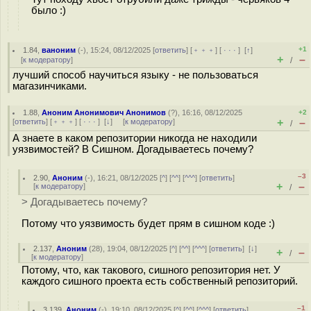
было :)
+1
1.84
,
ваноним
(-), 15:24, 08/12/2025 [
ответить
] [
﹢﹢﹢
] [
· · ·
]
[
↑
]
+
–
[
к модератору
]
/
лучший способ научиться языку - не пользоваться
магазинчиками.
1.88
,
Аноним Анонимович Анонимов
(
?
), 16:16, 08/12/2025
+2
+
–
[
ответить
] [
﹢﹢﹢
] [
· · ·
]
[
↓
] [
к модератору
]
/
А знаете в каком репозитории никогда не находили
уязвимостей? В Сишном. Догадываетесь почему?
–3
2.90
,
Аноним
(
-
), 16:21, 08/12/2025 [
^
] [
^^
] [
^^^
] [
ответить
]
+
–
[
к модератору
]
/
> Догадываетесь почему?
Потому что уязвимость будет прям в сишном коде :)
2.137
,
Аноним
(
28
), 19:04, 08/12/2025 [
^
] [
^^
] [
^^^
] [
ответить
]
[
↓
]
+
–
/
[
к модератору
]
Потому, что, как такового, сишного репозитория нет. У
каждого сишного проекта есть собственный репозиторий.
–1
3.139
,
Аноним
(
-
), 19:10, 08/12/2025 [
^
] [
^^
] [
^^^
] [
ответить
]