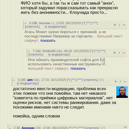
ФИО хотя бы, а так ты ж сам тот самый "анон",
который задумал порассказывать как прекрасно
жить без анонимности... Клоунада просто...
6.186
,
Аноним
(
-
), 13:09, 09/12/2025 [
^
] [
^^
] [
^^^
]
+
–
/
[
ответить
]
[
к модератору
]
Агась Может нужно бороться с причиной, а не
последствиями Например за торговлю...
большой текст
свёрнут,
показать
7.192
,
Sm0ke85
(
ok
), 08:29, 10/12/2025 [
^
] [
^^
] [
^^^
]
+
–
/
[
ответить
]
[
к модератору
]
Или обязать производителей софта для БД
использовать качественные инструменты И...
большой текст свёрнут,
показать
3.193
,
aim
(
ok
), 17:33, 10/12/2025 [
^
] [
^^
] [
^^^
] [
ответить
]
[
↑
]
+
–
/
[
к модератору
]
достаточно ввести модерацию. проблема всех
этих помоек что они помойки. там нет никакого
"комитета по приёмки цифровых материалов", нет
оценки рисков, нет системы ранжирования. даже за
похожими именами никто не следит.
помойка, одним словом
+2
2.30
,
Аноним
(
24
), 13:06, 08/12/2025 [
^
] [
^^
] [
^^^
] [
ответить
]
[
↑
]