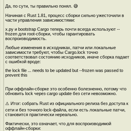
Да, по сути, ты правильно понял. 😅
Начиная с Rust 1.81, процесс сборки сильно ужесточили в
части управления зависимостями:
x.py и bootstrap Cargo теперь почти всегда используют --
frozen для root-сборки, чтобы гарантировать
воспроизводимость.
Любые изменения в исходниках, патчи или локальные
зависимости требуют, чтобы Cargo.lock точно
соответствовал состоянию исходников, иначе сборка падает
с ошибкой вроде:
the lock file ... needs to be updated but --frozen was passed to
prevent this
При оффлайн-сборке это особенно болезненно, потому что
обновить lock через cargo update без сети невозможно.
⚠️ Итог: собрать Rust из официального релиза без доступа к
сети и без точного lock-файла, если есть локальные патчи,
становится практически нереально.
Фактически, это означает, что для воспроизводимой
оффлайн-сборки: