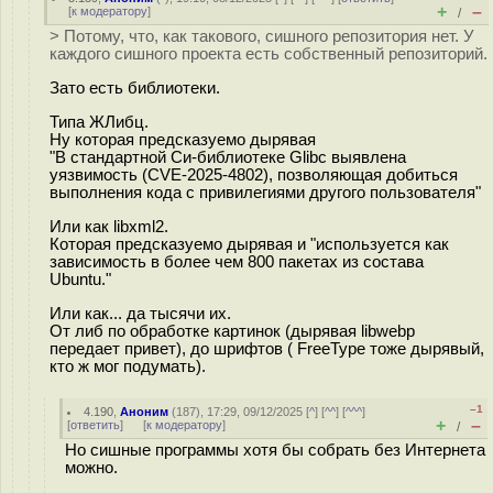
+
–
[
к модератору
]
/
> Потому, что, как такового, сишного репозитория нет. У
каждого сишного проекта есть собственный репозиторий.
Зато есть библиотеки.
Типа ЖЛибц.
Ну которая предсказуемо дырявая
"В стандартной Си-библиотеке Glibc выявлена
уязвимость (CVE-2025-4802), позволяющая добиться
выполнения кода с привилегиями другого пользователя"
Или как libxml2.
Которая предсказуемо дырявая и "используется как
зависимость в более чем 800 пакетах из состава
Ubuntu."
Или как... да тысячи их.
От либ по обработке картинок (дырявая libwebp
передает привет), до шрифтов ( FreeType тоже дырявый,
кто ж мог подумать).
–1
4.190
,
Аноним
(
187
), 17:29, 09/12/2025 [
^
] [
^^
] [
^^^
]
+
–
[
ответить
]
[
к модератору
]
/
Но сишные программы хотя бы собрать без Интернета
можно.