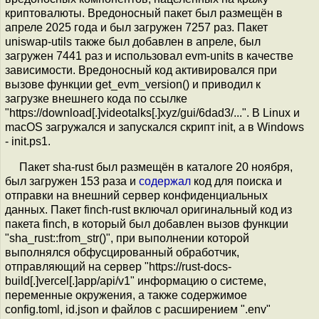
криптовалюты. Вредоносный пакет был размещён в
апреле 2025 года и был загружен 7257 раз. Пакет
uniswap-utils также был добавлен в апреле, был
загружен 7441 раз и использовал evm-units в качестве
зависимости. Вредоносный код активировался при
вызове функции get_evm_version() и приводил к
загрузке внешнего кода по ссылке
"https://download[.]videotalks[.]xyz/gui/6dad3/...". В Linux и
macOS загружался и запускался скрипт init, а в Windows
- init.ps1.
Пакет sha-rust был размещён в каталоге 20 ноября,
был загружен 153 раза и
содержал
код для поиска и
отправки на внешний сервер конфиденциальных
данных. Пакет finch-rust включал оригинальный код из
пакета finch, в который был добавлен вызов функции
"sha_rust::from_str()", при выполнении которой
выполнялся обфусцированный обработчик,
отправляющий на сервер "https://rust-docs-
build[.]vercel[.]app/api/v1" информацию о системе,
переменные окружения, а также содержимое
config.toml, id.json и файлов с расширением ".env"