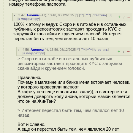
номеру т̶е̶л̶е̶ф̶о̶н̶а̶ паспорта.
3.47
,
Аноним
(
47
), 13:48, 08/12/2025 [
^
] [
^^
] [
^^^
] [
ответить
]
[
↓
]
+
–
/
[
к модератору
]
100% к этому и ведут. Скоро и в гитхабе и в остальных
публичных репозиториях заставят проходить KYC с
загрузкой скана айди и кручением головой. Интернет
перестал быть тем, чем являлся лет 10 назад.
4.56
,
Аноним
(
-
), 13:56, 08/12/2025 [
^
] [
^^
] [
^^^
] [
ответить
]
+
–
/
[
к модератору
]
> Скоро и в гитхабе и в остальных публичных
репозиториях заставят проходить KYC с загрузкой
скана айди и кручением головой.
Правильно.
Почему в магазине или банке меня встречает человек,
у которого проверили паспорт.
В кафе у него еще и анализы взяли)), а в интернете я
должен доверять коду анона, который мамой клянется
что он на ЖинТан?
> Интернет перестал быть тем, чем являлся лет 10
назад.
Вот и славно.
А еще он перестал быть тем, чем являлся 20 лет