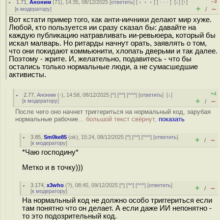
–3
1.71
,
Аноним
(
71
), 14:35, 08/12/2025 [
ответить
] [
﹢﹢﹢
] [
· · ·
]
[
↓
] [
↑
]
+
–
[
к модератору
]
/
Вот кстати пример того, как анти-иичники делают мир хуже.
Любой, кто пользуется ии сразу сказал бы: давайте на
каждую публикацию натравливать ии-ревьюера, который бы
искал малварь. Но ритарды начнут орать, заявлять о том,
что они покидают коммьюнити, хлопать дверьми и так далее.
Поэтому - жрите. И, желательно, подавитесь - что бы
остались только нормальные люди, а не сумасшедшие
активисты.
+4
2.77
,
Аноним
(
-
), 14:58, 08/12/2025 [
^
] [
^^
] [
^^^
] [
ответить
]
[
↓
]
+
–
[
к модератору
]
/
После чего оно начнет триггериться на нормальный код, зарубая
нормальные рабочие...
большой текст свёрнут,
показать
3.85
,
Sm0ke85
(
ok
), 15:24, 08/12/2025 [
^
] [
^^
] [
^^^
] [
ответить
]
+
–
/
[
к модератору
]
*Чаю господину*
Метко и в точку)))
3.174
,
x3who
(
?
), 08:45, 09/12/2025 [
^
] [
^^
] [
^^^
] [
ответить
]
+
–
/
[
к модератору
]
На нормальный код не должно особо триггериться если
там понятно что он делает. А если даже ИИ непонятно -
то это подозрительный код.