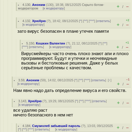
4.130
,
Аноним
(
130
), 18:38, 08/12/2025
Скрыто ботом-
+
–
/
модератором
[
к модератору
]
+2
4.132
,
ХрюХрю
(
?
), 18:42, 08/12/2025 [
^
] [
^^
] [
^^^
] [
ответить
]
+
–
[
к модератору
]
/
зато вирус безопасен в плане утечек памяти
+1
5.150
,
Кошкин Валентин
(
?
), 21:12, 08/12/2025 [
^
] [
^^
]
+
–
[
^^^
] [
ответить
]
[
к модератору
]
/
Вирусмейкеры часто очень плохо знают апи и плохо
программируют. Будут и утечки и неочевидные
вызовы и бестолковые решения. Даже у белых
серьёзные проблемы с качеством.
–1
3.59
,
Аноним
(
59
), 14:02, 08/12/2025 [
^
] [
^^
] [
^^^
] [
ответить
]
[
↑
]
+
–
[
к модератору
]
/
Нам явно надо дать определение вируса и его свойств.
3.143
,
ХрюХрю
(
?
), 19:29, 08/12/2025 [
^
] [
^^
] [
^^^
] [
ответить
]
+
–
/
[
к модератору
]
все удаляю раст
ничего безопасного в нем нет
4.184
,
Смузихлеб забывший пароль
(
?
), 13:03, 09/12/2025
+
–
/
[
^
] [
^^
] [
^^^
] [
ответить
]
[
к модератору
]