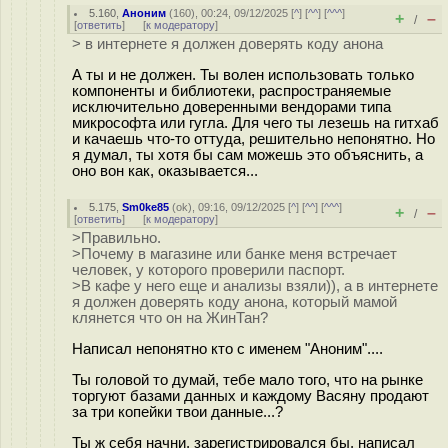
5.160
,
Аноним
(
160
), 00:24, 09/12/2025 [
^
] [
^^
] [
^^^
]
+
–
/
[
ответить
]
[
к модератору
]
> в интернете я должен доверять коду анона
А ты и не должен. Ты волен использовать только
компоненты и библиотеки, распространяемые
исключительно доверенными вендорами типа
микрософта или гугла. Для чего ты лезешь на гитхаб
и качаешь что-то оттуда, решительно непонятно. Но
я думал, ты хотя бы сам можешь это объяснить, а
оно вон как, оказывается...
5.175
,
Sm0ke85
(
ok
), 09:16, 09/12/2025 [
^
] [
^^
] [
^^^
]
+
–
/
[
ответить
]
[
к модератору
]
>Правильно.
>Почему в магазине или банке меня встречает
человек, у которого проверили паспорт.
>В кафе у него еще и анализы взяли)), а в интернете
я должен доверять коду анона, который мамой
клянется что он на ЖинТан?
Написал непонятно кто с именем "Аноним"....
Ты головой то думай, тебе мало того, что на рынке
торгуют базами данных и каждому Васяну продают
за три копейки твои данные...?
Ты ж себя начни, зарегистрировался бы, написал