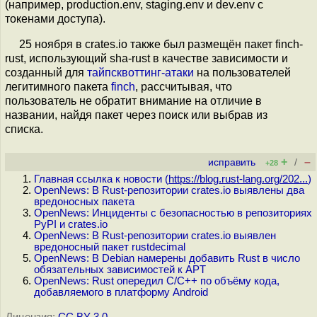
(например, production.env, staging.env и dev.env с
токенами доступа).
25 ноября в crates.io также был размещён пакет finch-
rust, использующий sha-rust в качестве зависимости и
созданный для
тайпсквоттинг-атаки
на пользователей
легитимного пакета
finch
, рассчитывая, что
пользователь не обратит внимание на отличие в
названии, найдя пакет через поиск или выбрав из
списка.
+
–
исправить
/
+28
Главная ссылка к новости (
https://blog.rust-lang.org/202...
)
OpenNews: В Rust-репозитории crates.io выявлены два
вредоносных пакета
OpenNews: Инциденты с безопасностью в репозиториях
PyPI и crates.io
OpenNews: В Rust-репозитории crates.io выявлен
вредоносный пакет rustdecimal
OpenNews: В Debian намерены добавить Rust в число
обязательных зависимостей к APT
OpenNews: Rust опередил C/C++ по объёму кода,
добавляемого в платформу Android