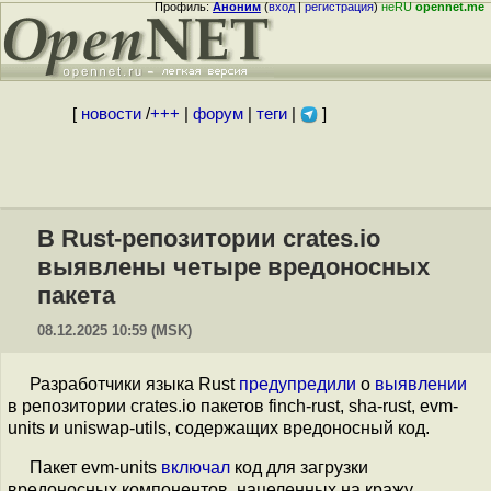
Профиль:
Аноним
(
вход
|
регистрация
)
неRU
opennet.me
[
новости
/
+++
|
форум
|
теги
|
]
В Rust-репозитории crates.io
выявлены четыре вредоносных
пакета
08.12.2025 10:59 (MSK)
Разработчики языка Rust
предупредили
о
выявлении
в репозитории crates.io пакетов finch-rust, sha-rust, evm-
units и uniswap-utils, содержащих вредоносный код.
Пакет evm-units
включал
код для загрузки
вредоносных компонентов, нацеленных на кражу