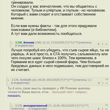
тренировали.
Он создал у вас впечатление, что вы общаетесь с
человеком. Тупым и упёртым, и глупым - но человеком.
Который с вами спорит и отстаивает собственное
мнение.
Если вам нужны факты - так для этого придумали
поисковики (и библиотеки).
А тут вам дали возможность пообщаться.
3.198
,
Аноним
(
198
), 01:12, 17/12/2025 [
^
] [
^^
] [
^^^
] [
ответить
]
+
–
/
[
к модератору
]
Лучше попробуй его убедить, что съев сырое яйцо, ты не
умрёшь. А всё просто, в СГА получить сальмонеллу или
чего похуже шанс близко к 100%. Тем временем, в
Германии все едят сырой свиной фарш. Чем больше
бредовых данных в него подмешано, тем достоверней он
их считает.
+2
2.176
,
Sm0ke85
(
ok
), 09:28, 09/12/2025 [
^
] [
^^
] [
^^^
] [
ответить
]
[
↑
]
+
–
[
к модератору
]
/
Ты б хоть свою мысль проверил у ИИ Резюме анализа
точности Ваша мысль отча...
большой текст свёрнут,
показать
+1
3.179
,
анондированный
(
?
), 10:00, 09/12/2025 [
^
] [
^^
] [
^^^
]
+
–
[
ответить
]
[
к модератору
]
/