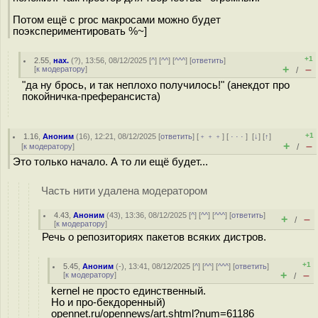
Потом ещё с proc макросами можно будет
поэкспериментировать %~]
+1
2.55
,
нах.
(
?
), 13:56, 08/12/2025 [
^
] [
^^
] [
^^^
] [
ответить
]
+
–
[
к модератору
]
/
"да ну брось, и так неплохо получилось!" (анекдот про
покойничка-преферансиста)
+1
1.16
,
Аноним
(
16
), 12:21, 08/12/2025 [
ответить
] [
﹢﹢﹢
] [
· · ·
]
[
↓
] [
↑
]
+
–
[
к модератору
]
/
Это только начало. А то ли ещё будет...
Часть нити удалена модератором
4.43
,
Аноним
(
43
), 13:36, 08/12/2025 [
^
] [
^^
] [
^^^
] [
ответить
]
+
–
/
[
к модератору
]
Речь о репозиториях пакетов всяких дистров.
+1
5.45
,
Аноним
(
-
), 13:41, 08/12/2025 [
^
] [
^^
] [
^^^
] [
ответить
]
+
–
[
к модератору
]
/
kernel не просто единственный.
Но и про-бекдоренный)
opennet.ru/opennews/art.shtml?num=61186