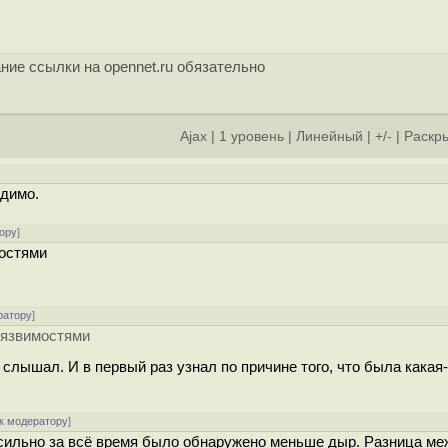
ние ссылки на opennet.ru обязательно
Ajax
|
1 уровень
|
Линейный
|
+/-
|
Раскры
идимо.
ору
]
мостями
ратору
]
 уязвимостями
 слышал. И в первый раз узнал по причине того, что была какая
к модератору
]
-сильно за всё время было обнаружено меньше дыр. Разница м