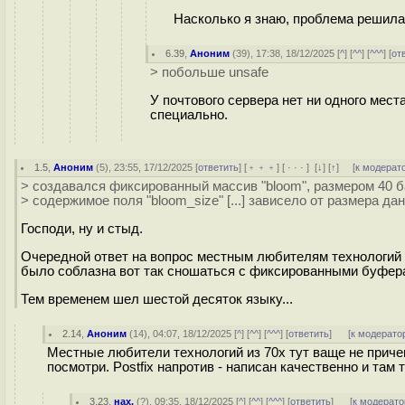
Насколько я знаю, проблема решил
6.39
,
Аноним
(
39
), 17:38, 18/12/2025 [
^
] [
^^
] [
^^^
] [
от
> побольше unsafe
У почтового сервера нет ни одного мест
специально.
1.5
,
Аноним
(
5
), 23:55, 17/12/2025 [
ответить
] [
﹢﹢﹢
] [
· · ·
]
[
↓
] [
↑
] [
к модерат
> создавался фиксированный массив "bloom", размером 40 б
> содержимое поля "bloom_size" [...] зависело от размера да
Господи, ну и стыд.
Очередной ответ на вопрос местным любителям технологий и
было соблазна вот так сношаться с фиксированными буфера
Тем временем шел шестой десяток языку...
2.14
,
Аноним
(
14
), 04:07, 18/12/2025 [
^
] [
^^
] [
^^^
] [
ответить
]
[
к модерато
Местные любители технологий из 70х тут ваще не причем
посмотри. Postfix напротив - написан качественно и там т
3.23
,
нах.
(
?
), 09:35, 18/12/2025 [
^
] [
^^
] [
^^^
] [
ответить
]
[
к модерато