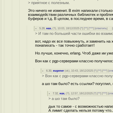
> приятное с полезным.
Это ничего не изменит. В exim напихали столько
взаимодействии различных библиотек и проблем
буферов и т.д. В целом, в последнее время, в с
5.28
,
нах.
(
?
), 10:03, 18/12/2025 [
^
] [
^^
] [
^^^
] [
ответить
]
[
> И там по большей части ошибки во взаим
вот, надо их все повыкинуть, и заменить на
понапихать - так точно сработает!
Но лучше, конечно, erlang. Чтоб даже ии уже
Вон как с pgp-серверами классно получилос
6.30
,
eugener
(
ok
), 10:43, 18/12/2025 [
^
] [
^^
] [
^^^
] [
от
> Вон как с pgp-серверами классно пол
а шо там было? есть ссылки? погуглил, 
7.32
,
нах.
(
?
), 12:57, 18/12/2025 [
^
] [
^^
] [
^^^
] [
от
> а шо там было?
дык то самое - с возможностью напи
А лимит сделать нельзя потому что..