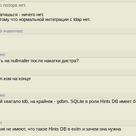
о позора нет.
атишься - ничего нет.
тому что нормальной интеграции с ldap нет.
[
к модератору
]
ору
]
 на nullmailer после накатки дистра?
л.ком на конце
ору
]
 хватало tdb, на крайняк - gdbm. SQLite в роли Hints DB имеет
у
]
 не имеют, что такое Hints DB в exim и зачем она нужна