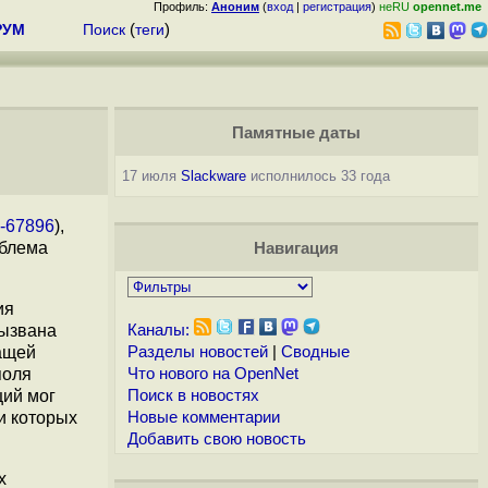
Профиль:
Аноним
(
вход
|
регистрация
)
неRU
opennet.me
РУМ
Поиск
(
теги
)
Памятные даты
17 июля
Slackware
исполнилось 33 года
-67896
),
облема
Навигация
ия
вызвана
Каналы:
жащей
Разделы новостей
|
Сводные
поля
Что нового на OpenNet
щий мог
Поиск в новостях
и которых
Новые комментарии
Добавить свою новость
х