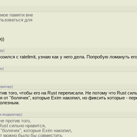
]
мое памяти вне
льзоваться для
))
ру
]
лся с ratelimit, узнаю как у него дела. Попробую ломануть его
ру
]
ератору
]
ив того, чтобы его на Rust переписали. Не потому что Rust сил
я от "болячек", которые Exim накопил, но фиксить которые - пе
полезным.
[
к модератору
]
е против того,
Rust сильно нравится,
 "болячек", которые Exim накопил,
Вот можно было бы совместить