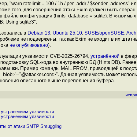
 "warn ratelimit = 100 / 1h / per_addr / $sender_address" ил
). Кроме того, для совершения атаки Exim должен быть собран 
файле конфигурации (hints_database = sqlite). В уязвимых
 Using sqlite3".
ьзовались в
Debian 13
,
Ubuntu 25.10
,
SUSE/openSUSE
,
Arch
роблеме не подвержены, так как Exim не входит в их штатн
пока
не опубликовано
).
плуатации уязвимости CVE-2025-26794,
устранённой
в февр
 подстановку SQL-кода во внутреннюю БД (Hints DB). Ранее
кавычки. Пример команды MAIL FROM, приводящей к подст
_blob>'--"@attacker.com>". Данная уязвимость может испол
икновения описанного выше переполнения буфера.
испра
с устранением уязвимости
с устранением уязвимости
ты от атаки SMTP Smuggling