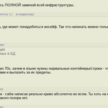
ась ПОЛНОЙ заменой всей инфраструктуры.
ветить
]
[
↑
] [
к модератору
]
а, где может понадобиться ансейф. Так что напихать можно толь
ору
]
айт
нных в БД
з 70х, зачем в языке нужны нормальные контейнеры/строки - ч
ми и вылазить за их пределы.
ру
]
 - сабж написан реально криво абсолютно во всем. Ты хоть на 
акого позора нет.
ру
]