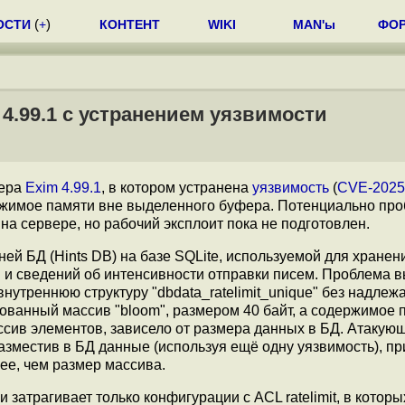
ОСТИ
(
+
)
КОНТЕНТ
WIKI
MAN'ы
ФО
4.99.1 с устранением уязвимости
вера
Exim 4.99.1
, в котором устранена
уязвимость
(
CVE-2025
жимое памяти вне выделенного буфера. Потенциально пр
а сервере, но рабочий эксплоит пока не подготовлен.
ней БД (Hints DB) на базе SQLite, используемой для хранен
и сведений об интенсивности отправки писем. Проблема 
нутреннюю структуру "dbdata_ratelimit_unique" без надле
рованный массив "bloom", размером 40 байт, а содержимое 
сив элементов, зависело от размера данных в БД. Атакую
азместив в БД данные (используя ещё одну уязвимость), пр
ее, чем размер массива.
и затрагивает только конфигурации с ACL ratelimit, в которы