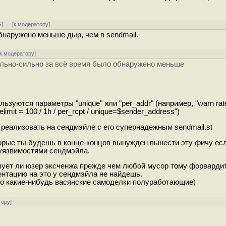
ь
]
[
к модератору
]
обнаружено меньше дыр, чем в sendmail.
к модератору
]
сильно-сильно за всё время было обнаружено меньше
льзуются параметры "unique" или "per_addr" (например, "warn ratel
elimit = 100 / 1h / per_rcpt / unique=$sender_address")
реализовать на сендмэйле с его супернадежным sendmail.st
торые ты будешь в конце-концов вынужден вынести эту фичу есл
 уязвимостями сендмэйла.
вует ли юзер эксченжа прежде чем любой мусор тому форвардит
ентацию на это у сендмэйла не найдешь.
ко какие-нибудь васянские самоделки полуработающие)
тору
]