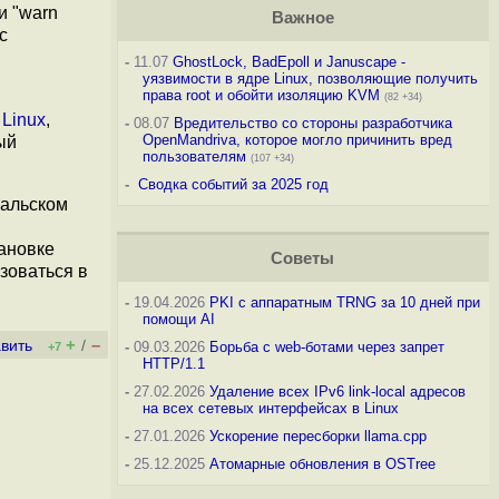
и "warn
Важное
с
-
11.07
GhostLock, BadEpoll и Januscape -
уязвимости в ядре Linux, позволяющие получить
права root и обойти изоляцию KVM
(82 +34)
 Linux
,
-
08.07
Вредительство со стороны разработчика
OpenMandriva, которое могло причинить вред
ый
пользователям
(107 +34)
-
Сводка событий за 2025 год
альском
ановке
Советы
ьзоваться в
-
19.04.2026
PKI с аппаратным TRNG за 10 дней при
помощи AI
+
–
вить
/
-
09.03.2026
Борьба с web-ботами через запрет
+7
HTTP/1.1
-
27.02.2026
Удаление всех IPv6 link-local адресов
на всех сетевых интерфейсах в Linux
-
27.01.2026
Ускорение пересборки llama.cpp
-
25.12.2025
Атомарные обновления в OSTree