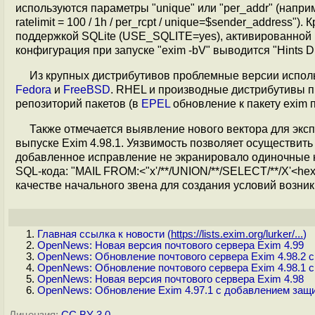
используются параметры "unique" или "per_addr" (например,
ratelimit = 100 / 1h / per_rcpt / unique=$sender_address"
поддержкой SQLite (USE_SQLITE=yes), активированной в 
конфигурация при запуске "exim -bV" выводится "Hints DB:
Из крупных дистрибутивов проблемные версии испол
Fedora
и
FreeBSD
. RHEL и производные дистрибутивы п
репозиторий пакетов (в
EPEL
обновление к пакету exim 
Также отмечается выявление нового вектора для экс
выпуске Exim 4.98.1. Уязвимость позволяет осуществить
добавленное исправление не экранировало одиночные 
SQL-кода: "MAIL FROM:<"x'/**/UNION/**/SELECT/**/X'<hex
качестве начального звена для создания условий возн
Главная ссылка к новости (
https://lists.exim.org/lurker/...
)
OpenNews: Новая версия почтового сервера Exim 4.99
OpenNews: Обновление почтового сервера Exim 4.98.2 
OpenNews: Обновление почтового сервера Exim 4.98.1 
OpenNews: Новая версия почтового сервера Exim 4.98
OpenNews: Обновление Exim 4.97.1 с добавлением защи