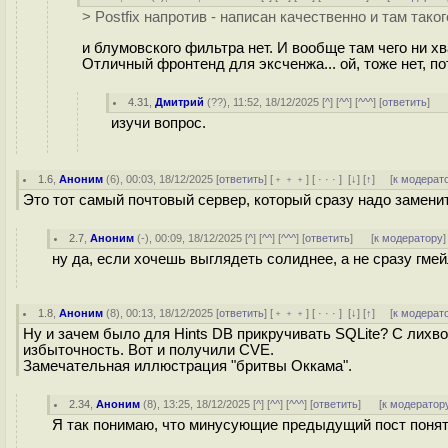
> Postfix напротив - написан качественно и там таког
и блумовского фильтра нет. И вообще там чего ни хв
Отличный фронтенд для эксченжа... ой, тоже нет, по
4.31
,
Дмитрий
(
??
), 11:52, 18/12/2025 [
^
] [
^^
] [
^^^
] [
ответить
]
изучи вопрос.
1.6
,
Аноним
(
6
), 00:03, 18/12/2025 [
ответить
] [
﹢﹢﹢
] [
· · ·
]
[
↓
] [
↑
] [
к модерат
Это тот самый почтовый сервер, который сразу надо заменить
2.7
,
Аноним
(
-
), 00:09, 18/12/2025 [
^
] [
^^
] [
^^^
] [
ответить
]
[
к модератору
]
ну да, если хочешь выглядеть солиднее, а не сразу гмей
1.8
,
Аноним
(
8
), 00:13, 18/12/2025 [
ответить
] [
﹢﹢﹢
] [
· · ·
]
[
↓
] [
↑
] [
к модерат
Ну и зачем было для Hints DB прикручивать SQLite? С лихвой
избыточность. Вот и получили CVE.
Замечательная иллюстрация "бритвы Оккама".
2.34
,
Аноним
(
8
), 13:25, 18/12/2025 [
^
] [
^^
] [
^^^
] [
ответить
]
[
к модератор
Я так понимаю, что минусующие предыдущий пост понятия