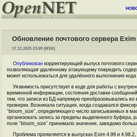
НОВ
Обновление почтового сервера Exim 
17.12.2025 23:09 (MSK)
Опубликован
корректирующий выпуск почтового сер
позволяющая удалённому атакующему повредить содер
может использоваться для удалённого выполнения кода н
Уязвимость присутствует в коде для работы с внутрен
временной информации, состояния доставки сообщений 
тем, что записи из БД напрямую преобразовывались во в
проверки. Возникала ситуация, когда создавался фикси
"bloom_size", определяющего число записываемых в мас
организовать запись за пределы выделенного буфера, р
поле "bloom_size" принимало значение, заведомо больш
Проблема проявляется в выпусках Exim 4.99 и 4.98.2, 