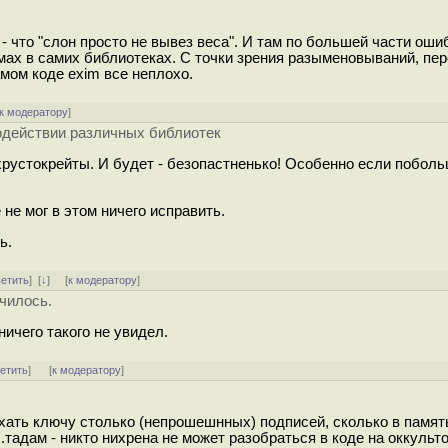
 - что "слон просто не вывез веса". И там по большей части оши
ах в самих библиотеках. С точки зрения разыменовываний, пе
амом коде exim все неплохо.
к модератору
]
одействии различных библиотек
 хрустокрейты. И будет - безопастненько! Особенно если поболь
 не мог в этом ничего исправить.
ь.
ветить
]
[
↓
] [
к модератору
]
училось.
ничего такого не увидел.
ветить
]
[
к модератору
]
хать ключу столько (непрошешнных) подписей, сколько в память
.тадам - никто нихрена не может разобраться в коде на оккульт