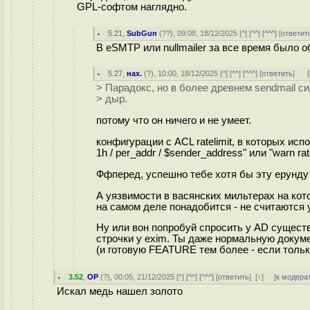
GPL-софтом наглядно.
5.21
,
SubGun
(
??
), 09:08, 18/12/2025 [
^
] [
^^
] [
^^^
] [
ответит
В eSMTP или nullmailer за все время было 
5.27
,
нах.
(
?
), 10:00, 18/12/2025 [
^
] [
^^
] [
^^^
] [
ответить
]
[
> Парадокс, но в более древнем sendmail 
> дыр.
потому что он ничего и не умеет.
конфигурации с ACL ratelimit, в которых испо
1h / per_addr / $sender_address" или "warn rat
Ффперед, успешно тебе хотя бы эту ерунду 
А уязвимости в васянских мильтерах на ко
на самом деле понадобится - не считаются
Ну или вон попробуй спросить у AD сущест
строчки у exim. Ты даже нормальную докум
(и готовую FEATURE тем более - если толь
3.52
,
OP
(
?
), 00:05, 21/12/2025 [
^
] [
^^
] [
^^^
] [
ответить
]
[
↑
] [
к модера
Искал медь нашел золото