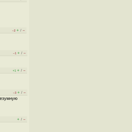
+
–
/
–2
+
–
/
–1
+
–
/
+1
+
–
/
–3
 безумную
+
–
/