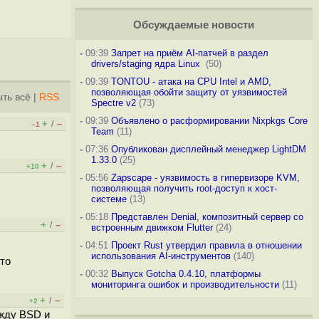
Обсуждаемые новости
-
09:39
Запрет на приём AI-патчей в раздел
drivers/staging ядра Linux
(50)
-
09:39
TONTOU - атака на CPU Intel и AMD,
позволяющая обойти защиту от уязвимостей
ть всё
|
RSS
Spectre v2
(73)
-
09:39
Объявлено о расформировании Nixpkgs Core
+
–
/
–1
Team
(11)
-
07:36
Опубликован дисплейный менеджер LightDM
1.33.0
(25)
+
–
/
+10
-
05:56
Zapscape - уязвимость в гипервизоре KVM,
позволяющая получить root-доступ к хост-
системе
(13)
-
05:18
Представлен Denial, композитный сервер со
+
–
/
встроенным движком Flutter
(24)
-
04:51
Проект Rust утвердил правила в отношении
использования AI-инструментов
(140)
-то
-
00:32
Выпуск Gotcha 0.4.10, платформы
мониторинга ошибок и производительности
(11)
+
–
/
+2
ежду BSD и