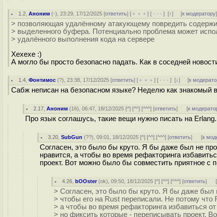
1.2
,
Аноним
(
-
), 23:29, 17/12/2025 [
ответить
] [
﹢﹢﹢
] [
· · ·
]
[
↑
] [
к модератору
> позволяющая удалённому атакующему повредить содержи
> выделенного буфера. Потенциально проблема может испо
> удалённого выполнения кода на сервере
Хехехе :)
А могло бы просто безопасно падать. Как в соседней новости
1.4
,
Фонтимос
(
?
), 23:38, 17/12/2025 [
ответить
] [
﹢﹢﹢
] [
· · ·
]
[
↓
] [
к модерато
Сабж неписан на безoпаcном языке? Неделю как знакомый вози
2.17
,
Аноним
(
16
), 06:47, 18/12/2025 [
^
] [
^^
] [
^^^
] [
ответить
]
[
к модерато
Про язык соглашусь, такие вещи нужно писать на Erlang.
3.20
,
SubGun
(
??
), 09:01, 18/12/2025 [
^
] [
^^
] [
^^^
] [
ответить
]
[
к мод
Согласен, это было бы круто. Я бы даже был не прот
нравится, а чтобы во время рефакторинга избавитьс
проект. Вот можно было бы совместить приятное с 
4.26
,
bOOster
(
ok
), 09:50, 18/12/2025 [
^
] [
^^
] [
^^^
] [
ответить
]
> Согласен, это было бы круто. Я бы даже был н
> чтобы его на Rust переписали. Не потому что 
> а чтобы во время рефакторинга избавиться от
> но фиксить которые - переписывать проект. 