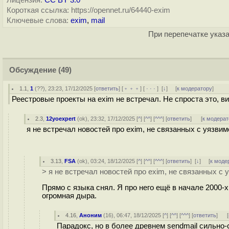
Лицензия:
CC BY 3.0
Короткая ссылка: https://opennet.ru/64440-exim
Ключевые слова:
exim
,
mail
При перепечатке указа
Обсуждение
(49)
1.1
,
1
(
??
), 23:23, 17/12/2025 [
ответить
] [
﹢﹢﹢
] [
· · ·
]
[
↓
] [
к модератору
]
Реестровые проекты на exim не встречал. Не спроста это, в
2.3
,
12yoexpert
(
ok
), 23:32, 17/12/2025 [
^
] [
^^
] [
^^^
] [
ответить
]
[
к модерат
я не встречал новостей про exim, не связанных с уязви
3.13
,
FSA
(
ok
), 03:24, 18/12/2025 [
^
] [
^^
] [
^^^
] [
ответить
]
[
↓
] [
к моде
> я не встречал новостей про exim, не связанных с
Прямо с языка снял. Я про него ещё в начале 2000-х
огромная дыра.
4.16
,
Аноним
(
16
), 06:47, 18/12/2025 [
^
] [
^^
] [
^^^
] [
ответить
]
[
Парадокс, но в более древнем sendmail сильно