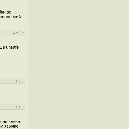
бки во
реполнений
+
–
/
–1
ше unsafe
+
–
/
+
–
/
 не влезет.
ом язычке.