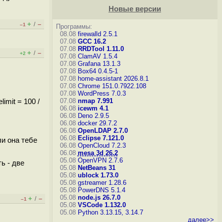
Новые версии
+
–
/
–1
Программы:
08.08
firewalld 2.5.1
07.08
GCC 16.2
07.08
RRDTool 1.11.0
+
–
/
+2
07.08
ClamAV 1.5.4
07.08
Grafana 13.1.3
07.08
Box64 0.4.5-1
07.08
home-assistant 2026.8.1
07.08
Chrome 151.0.7922.108
07.08
WordPress 7.0.3
07.08
nmap 7.991
imit = 100 /
06.08
icewm 4.1
06.08
Deno 2.9.5
06.08
docker 29.7.2
06.08
OpenLDAP 2.7.0
06.08
Eclipse 7.121.0
и она тебе
06.08
OpenCloud 7.2.3
06.08
mesa 3d 26.2
05.08
OpenVPN 2.7.6
ь - две
05.08
NetBeans 31
05.08
ublock 1.73.0
05.08
gstreamer 1.28.6
05.08
PowerDNS 5.1.4
05.08
node.js 26.7.0
+
–
/
–1
05.08
VSCode 1.132.0
05.08
Python 3.13.15, 3.14.7
далее>>