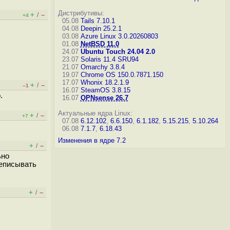
Дистрибутивы:
+
–
/
+4
05.08
Tails 7.10.1
04.08
Deepin 25.2.1
03.08
Azure Linux 3.0.20260803
01.08
NetBSD 11.0
24.07
Ubuntu Touch 24.04 2.0
23.07
Solaris 11.4 SRU94
21.07
Omarchy 3.8.4
19.07
Chrome OS 150.0.7871.150
17.07
Whonix 18.2.1.9
+
–
/
–1
16.07
SteamOS 3.8.15
.
16.07
OPNsense 26.7
Актуальные ядра Linux:
+
–
/
+7
07.08
6.12.102
,
6.6.150
,
6.1.182
,
5.15.215
,
5.10.264
06.08
7.1.7
,
6.18.43
Изменения в ядре 7.2
+
–
/
ьно
реписывать
+
–
/