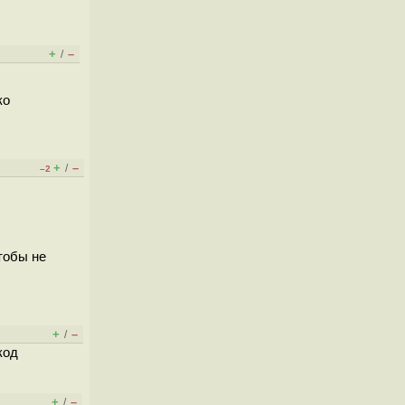
+
–
/
ко
+
–
/
–2
тобы не
+
–
/
код
+
–
/