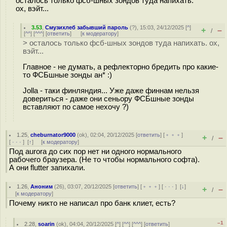
осталось только фсб-шных зондов туда напихать.
ох, вэйт...
3.53
,
Смузихлеб забывший пароль
(
?
), 15:03, 24/12/2025 [
^
]
+
–
/
[
^^
] [
^^^
] [
ответить
]
[
к модератору
]
> осталось только фсб-шных зондов туда напихать. ох,
вэйт...
Главное - не думать, а рефлекторно бредить про какие-
то ФСБшные зонды ан* :)
Jolla - таки финляндия... Уже даже финнам нельзя
довериться - даже они сеньору ФСБшные зонды
вставляют по самое нехочу ?)
1.25
,
cheburnator9000
(
ok
), 02:04, 20/12/2025 [
ответить
] [
﹢﹢﹢
]
+
–
/
[
· · ·
]
[
↑
] [
к модератору
]
Под aurora до сих пор нет ни одного нормального
рабочего браузера. (Не то чтобы нормального софта).
А они flutter запихали.
1.26
,
Аноним
(
26
), 03:07, 20/12/2025 [
ответить
] [
﹢﹢﹢
] [
· · ·
]
[
↓
]
+
–
/
[
к модератору
]
Почему никто не написал про банк клиет, есть?
–1
2.28
,
soarin
(
ok
), 04:04, 20/12/2025 [
^
] [
^^
] [
^^^
] [
ответить
]