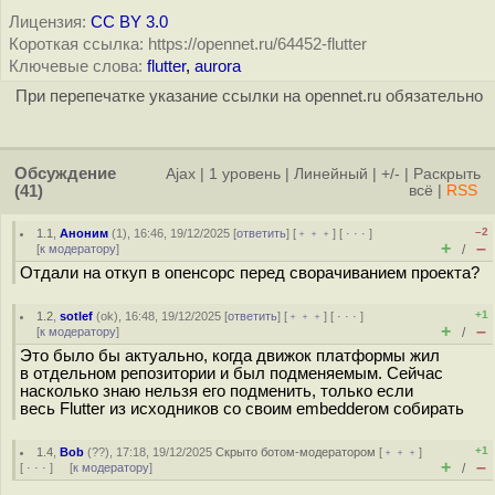
Лицензия:
CC BY 3.0
Короткая ссылка: https://opennet.ru/64452-flutter
Ключевые слова:
flutter
,
aurora
При перепечатке указание ссылки на opennet.ru обязательно
Обсуждение
Ajax
|
1 уровень
|
Линейный
|
+/-
|
Раскрыть
(41)
всё
|
RSS
–2
1.1
,
Аноним
(
1
), 16:46, 19/12/2025 [
ответить
] [
﹢﹢﹢
] [
· · ·
]
+
–
[
к модератору
]
/
Отдали на откуп в опенсорс перед сворачиванием проекта?
+1
1.2
,
sotlef
(
ok
), 16:48, 19/12/2025 [
ответить
] [
﹢﹢﹢
] [
· · ·
]
+
–
[
к модератору
]
/
Это было бы актуально, когда движок платформы жил
в отдельном репозитории и был подменяемым. Сейчас
насколько знаю нельзя его подменить, только если
весь Flutter из исходников со своим embedderом собирать
+1
1.4
,
Bob
(
??
), 17:18, 19/12/2025
Скрыто ботом-модератором
[
﹢﹢﹢
]
+
–
[
· · ·
] [
к модератору
]
/