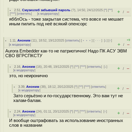
2.51
,
Смузихлеб забывший пароль
(
?
), 14:50, 24/12/2025 [
^
] [
^^
]
+
–
/
[
^^^
] [
ответить
]
[
к модератору
]
ябблОсь - тоже закрытая система, что вовсе не мешает
иным пилить под неё всякий опенсорс
+9
1.11
,
Аноним
(
11
), 18:52, 19/12/2025 [
ответить
] [
﹢﹢﹢
] [
· · ·
]
[
↓
] [
↑
]
+
–
[
к модератору
]
/
Aurora Embedder как-то не патриотично! Надо ПК АСУ ЭВМ
СВО ВГРСПКСТУ
2.16
,
Аноним
(
16
), 20:48, 19/12/2025 [
^
] [
^^
] [
^^^
] [
ответить
]
[
↓
]
+
–
/
[
к модератору
]
это, но неиронично
3.39
,
Аноним
(
38
), 18:12, 20/12/2025 [
^
] [
^^
] [
^^^
] [
ответить
]
+
–
/
[
к модератору
]
Зато серьёзно и по-государственному. Это вам тут не
халам-балам.
2.24
,
Аноним
(
24
), 01:11, 20/12/2025 [
^
] [
^^
] [
^^^
] [
ответить
]
[
↑
]
+
–
/
[
к модератору
]
И вообще оштрафовать за использование иностранных
слов в названии