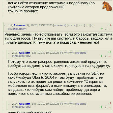
легко найти отношение апстрима к подобному (по
критерию авторов предложений)
точно не пройдёт
–1
1.9
,
Аноним
(
9
), 18:26, 19/12/2025 [
ответить
] [
﹢﹢﹢
] [
· · ·
]
[
↓
] [
↑
]
+
–
[
к модератору
]
/
Реально, зачем что-то открывать, если это закрытая система
тупо для госов. Ну пилите вы систему, и бабосы заодно, ну и
пилите дальше. К чему вся эта показуха, - непонятно!
+2
2.13
,
Аноним
(
13
), 19:32, 19/12/2025 [
^
] [
^^
] [
^^^
] [
ответить
]
+
–
[
к модератору
]
/
Потому что если распространяешь закрытый продукт, то
требуется выделять хоть какие-то ресурсы на поддержку.
Грубо говоря, если кто-то захочет запустить их SDK на
какой-нибудь Ubuntu 26.04 и там будут проблемы с ее
запуском, то их придется решать компании "Открытая
мобильная платформа", а если выкинуть в опенсорц, то,
глядишь, кто-нибудь сам найдет проблему, да еще и
поделится с остальными способом ее решения.
–1
2.14
,
Аноним
(
14
), 19:39, 19/12/2025 [
^
] [
^^
] [
^^^
] [
ответить
]
+
–
[
к модератору
]
/
ради большей показухи?