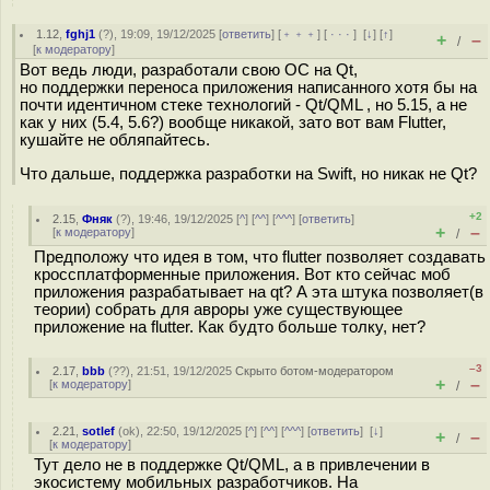
1.12
,
fghj1
(
?
), 19:09, 19/12/2025 [
ответить
] [
﹢﹢﹢
] [
· · ·
]
[
↓
] [
↑
]
+
–
/
[
к модератору
]
Вот ведь люди, разработали свою ОС на Qt,
но поддержки переноса приложения написанного хотя бы на
почти идентичном стеке технологий - Qt/QML , но 5.15, а не
как у них (5.4, 5.6?) вообще никакой, зато вот вам Flutter,
кушайте не обляпайтесь.
Что дальше, поддержка разработки на Swift, но никак не Qt?
+2
2.15
,
Фняк
(
?
), 19:46, 19/12/2025 [
^
] [
^^
] [
^^^
] [
ответить
]
+
–
[
к модератору
]
/
Предположу что идея в том, что flutter позволяет создавать
кроссплатформенные приложения. Вот кто сейчас моб
приложения разрабатывает на qt? А эта штука позволяет(в
теории) собрать для авроры уже существующее
приложение на flutter. Как будто больше толку, нет?
–3
2.17
,
bbb
(
??
), 21:51, 19/12/2025
Скрыто ботом-модератором
+
–
[
к модератору
]
/
2.21
,
sotlef
(
ok
), 22:50, 19/12/2025 [
^
] [
^^
] [
^^^
] [
ответить
]
[
↓
]
+
–
/
[
к модератору
]
Тут дело не в поддержке Qt/QML, а в привлечении в
экосистему мобильных разработчиков. На