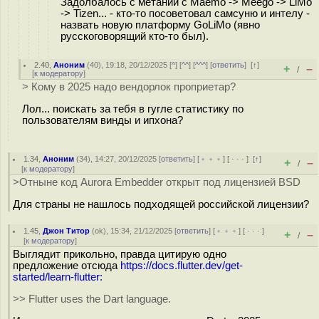
Задолбалось с метаний с Maemo -> Meego -> LiMo
-> Tizen... - кто-то посоветовал самсуню и интелу -
назвать новую платформу GoLiMo (явно
русскоговорящий кто-то был).
2.40
,
Аноним
(
40
), 19:18, 20/12/2025 [
^
] [
^^
] [
^^^
] [
ответить
]
[
↑
]
+
–
/
[
к модератору
]
> Кому в 2025 надо вендорлок проприетар?
Лол... поискать за тебя в гугле статистику по
пользователям винды и ипхона?
1.34
,
Аноним
(
34
), 14:27, 20/12/2025 [
ответить
] [
﹢﹢﹢
] [
· · ·
]
[
↑
]
+
–
/
[
к модератору
]
>Отныне код Aurora Embedder открыт под лицензией BSD
Для страны не нашлось подходящей российской лицензии?
1.45
,
Джон Титор
(
ok
), 15:34, 21/12/2025 [
ответить
] [
﹢﹢﹢
] [
· · ·
]
+
–
/
[
к модератору
]
Выглядит прикольно, правда цитирую одно
предложение отсюда
https://docs.flutter.dev/get-
started/learn-flutter:
>> Flutter uses the Dart language.