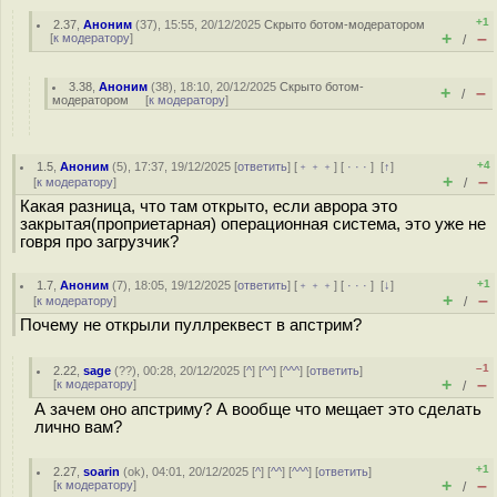
+1
2.37
,
Аноним
(
37
), 15:55, 20/12/2025
Скрыто ботом-модератором
+
–
[
к модератору
]
/
3.38
,
Аноним
(
38
), 18:10, 20/12/2025
Скрыто ботом-
+
–
/
модератором
[
к модератору
]
+4
1.5
,
Аноним
(
5
), 17:37, 19/12/2025 [
ответить
] [
﹢﹢﹢
] [
· · ·
]
[
↑
]
+
–
[
к модератору
]
/
Какая разница, что там открыто, если аврора это
закрытая(проприетарная) операционная система, это уже не
говря про загрузчик?
+1
1.7
,
Аноним
(
7
), 18:05, 19/12/2025 [
ответить
] [
﹢﹢﹢
] [
· · ·
]
[
↓
]
+
–
[
к модератору
]
/
Почему не открыли пуллреквест в апстрим?
–1
2.22
,
sage
(
??
), 00:28, 20/12/2025 [
^
] [
^^
] [
^^^
] [
ответить
]
+
–
[
к модератору
]
/
А зачем оно апстриму? А вообще что мещает это сделать
лично вам?
+1
2.27
,
soarin
(
ok
), 04:01, 20/12/2025 [
^
] [
^^
] [
^^^
] [
ответить
]
+
–
[
к модератору
]
/