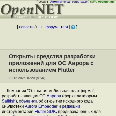
Профиль:
Аноним
(
вход
|
регистрация
)
неRU
opennet.me
[
новости
/
+++
|
форум
|
теги
|
]
Открыты средства разработки
приложений для ОС Аврора с
использованием Flutter
19.12.2025 16:20 (MSK)
Компания "Открытая мобильная платформа",
разрабатывающая ОС
Аврора
(форк платформы
Sailfish
),
объявила
об открытии исходного кода
библиотеки
Aurora Embedder
и
редакции
инструментария
Flutter SDK
, предназначенных для