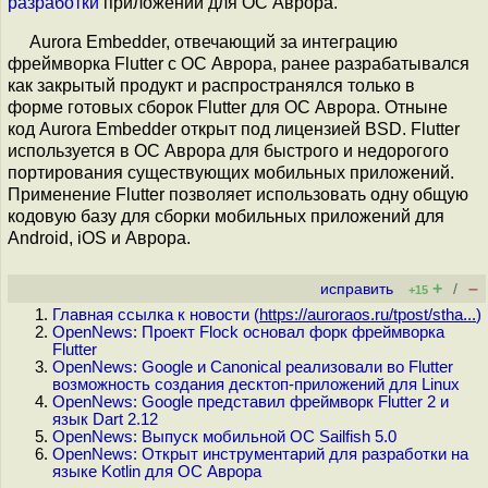
разработки
приложений для ОС Аврора.
Aurora Embedder, отвечающий за интеграцию
фреймворка Flutter с ОС Аврора, ранее разрабатывался
как закрытый продукт и распространялся только в
форме готовых сборок Flutter для ОС Аврора. Отныне
код Aurora Embedder открыт под лицензией BSD. Flutter
используется в ОС Аврора для быстрого и недорогого
портирования существующих мобильных приложений.
Применение Flutter позволяет использовать одну общую
кодовую базу для сборки мобильных приложений для
Android, iOS и Аврора.
+
–
исправить
/
+15
Главная ссылка к новости (
https://auroraos.ru/tpost/stha...
)
OpenNews: Проект Flock основал форк фреймворка
Flutter
OpenNews: Google и Canonical реализовали во Flutter
возможность создания десктоп-приложений для Linux
OpenNews: Google представил фреймворк Flutter 2 и
язык Dart 2.12
OpenNews: Выпуск мобильной ОС Sailfish 5.0
OpenNews: Открыт инструментарий для разработки на
языке Kotlin для ОС Аврора