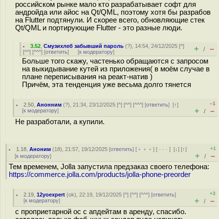
российском рынке мало кто разрабатывает софт для
андройда или айос на Qt/QML, поэтому хотя бы разрабов
на Flutter подтянули. И скорее всего, обновляющие стек
Qt/QML и портирующие Flutter - это разные люди.
3.52
,
Смузихлеб забывший пароль
(
?
), 14:54, 24/12/2025 [
^
]
+
–
/
[
^^
] [
^^^
] [
ответить
]
[
к модератору
]
Больше того скажу, частенько обращаются с запросом
на выкидывание кутей из приложения( в моём случае в
плане переписывания на реакт-натив )
Причём, эта тенденция уже весьма долго тянется
–1
2.50
,
Анонним
(
?
), 21:34, 23/12/2025 [
^
] [
^^
] [
^^^
] [
ответить
]
[
↑
]
+
–
[
к модератору
]
/
Не разработали, а купили.
+1
1.18
,
Аноним
(
18
), 21:57, 19/12/2025 [
ответить
] [
﹢﹢﹢
] [
· · ·
]
[
↓
] [
↑
]
+
–
[
к модератору
]
/
Тем временем, Jolla запустила предзаказ своего телефона:
https://commerce.jolla.com/products/jolla-phone-preorder
+3
2.19
,
12yoexpert
(
ok
), 22:19, 19/12/2025 [
^
] [
^^
] [
^^^
] [
ответить
]
+
–
[
к модератору
]
/
с проприетарной ос с апдейтам в аренду, спасибо.