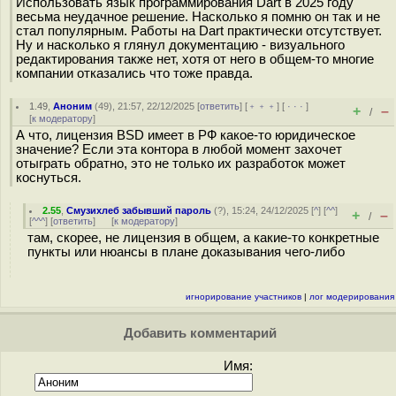
Использовать язык программирования Dart в 2025 году
весьма неудачное решение. Насколько я помню он так и не
стал популярным. Работы на Dart практически отсутствует.
Ну и насколько я глянул документацию - визуального
редактирования также нет, хотя от него в общем-то многие
компании отказались что тоже правда.
1.49
,
Аноним
(
49
), 21:57, 22/12/2025 [
ответить
] [
﹢﹢﹢
] [
· · ·
]
+
–
/
[
к модератору
]
А что, лицензия BSD имеет в РФ какое-то юридическое
значение? Если эта контора в любой момент захочет
отыграть обратно, это не только их разработок может
коснуться.
2.55
,
Смузихлеб забывший пароль
(
?
), 15:24, 24/12/2025 [
^
] [
^^
]
+
–
/
[
^^^
] [
ответить
]
[
к модератору
]
там, скорее, не лицензия в общем, а какие-то конкретные
пункты или нюансы в плане доказывания чего-либо
игнорирование участников
|
лог модерирования
Добавить комментарий
Имя: