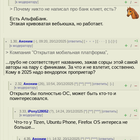
+
–
[
к модератору
]
/
> Почему никто не написал про банк клиет, есть?
Есть АльфаБанк.
Этакая кривоватая вебьюшка, но работает.
+1
1.30
,
Аноним
(
-
), 09:20, 20/12/2025 [
ответить
] [
﹢﹢﹢
] [
· · ·
]
[
↓
] [
↑
]
+
–
[
к модератору
]
/
> Компания "Открытая мобильная платформа",
...грубо не соответствует названию, зажав сорцы этой самой
авторы на пару с финиками. За что и не взлетит, соственно.
Кому в 2025 надо вендорлок проприетар?
2.32
,
Аноним
(
26
), 10:54, 20/12/2025 [
^
] [
^^
] [
^^^
] [
ответить
]
[
↓
]
+
–
/
[
к модератору
]
Открыли бы полностью ОС, может быть кто-то и
поинтересовался.
+1
3.33
,
iPony128052
(
?
), 14:24, 20/12/2025 [
^
] [
^^
] [
^^^
] [
ответить
]
+
–
[
к модератору
]
/
Что-то у Tizen, Ubuntu Phone, Firefox OS интереса не
больше...
4.35
,
Аноним
(
-
), 14:32, 20/12/2025 [
^
] [
^^
] [
^^^
] [
ответить
]