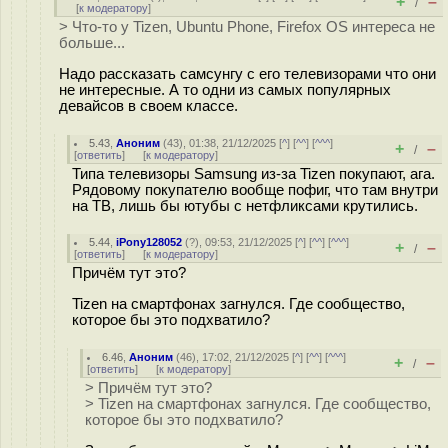
+
–
/
[
к модератору
]
> Что-то у Tizen, Ubuntu Phone, Firefox OS интереса не
больше...
Надо рассказать самсунгу с его телевизорами что они
не интересные. А то одни из самых популярных
девайсов в своем классе.
5.43
,
Аноним
(
43
), 01:38, 21/12/2025 [
^
] [
^^
] [
^^^
]
+
–
/
[
ответить
]
[
к модератору
]
Типа телевизоры Samsung из-за Tizen покупают, ага.
Рядовому покупателю вообще пофиг, что там внутри
на ТВ, лишь бы ютубы с нетфликсами крутились.
5.44
,
iPony128052
(
?
), 09:53, 21/12/2025 [
^
] [
^^
] [
^^^
]
+
–
/
[
ответить
]
[
к модератору
]
Причём тут это?
Tizen на смартфонах загнулся. Где сообщество,
которое бы это подхватило?
6.46
,
Аноним
(
46
), 17:02, 21/12/2025 [
^
] [
^^
] [
^^^
]
+
–
/
[
ответить
]
[
к модератору
]
> Причём тут это?
> Tizen на смартфонах загнулся. Где сообщество,
которое бы это подхватило?