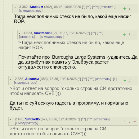
3.362
,
Аноним
(
362
), 06:46, 10/01/2026 [
^
] [
^^
] [
^^^
] [
ответить
]
+
–
/
[
к модератору
]
Тогда неисполнимых стеков не было, какой еще нафиг
ROP.
4.523
,
maximnik0
(
?
), 06:27, 15/01/2026 [
^
] [
^^
] [
^^^
]
+
–
/
[
ответить
]
[
к модератору
]
>Тогда неисполнимых стеков не было, какой еще
нафиг ROP.
Почитайте про Burroughs Large Systems -удивитесь.Да
да ,атрибутная память у Эльбруса растет
оттуда,честно спионерено.
2.385
,
Аноним
(
385
), 13:38, 10/01/2026 [
^
] [
^^
] [
^^^
] [
ответить
]
[
↑
]
+
–
/
[
к модератору
]
>Вот и ответ на вопрос "сколько строк на СИ достаточно
чтобы написать CVE")))
Да ты не суй всякую гадость в программу, и нормально
будет.
2.493
,
Sm0ke85
(
ok
), 10:26, 12/01/2026 [
^
] [
^^
] [
^^^
] [
ответить
]
+
–
/
[
к модератору
]
>Вот и ответ на вопрос "сколько строк на СИ
достаточно чтобы написать CVE")))