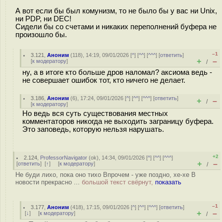
А вот если бы был комунизм, то не было бы у вас ни Unix,
ни PDP, ни DEC!
Сидели бы со счетами и никаких переполнений буфера не
произошло бы.
–1
3.121
,
Аноним
(
118
), 14:19, 09/01/2026 [
^
] [
^^
] [
^^^
] [
ответить
]
+
–
[
к модератору
]
/
ну, а в итоге кто больше дров наломал? аксиома ведь -
не совершает ошибок тот, кто ничего не делает.
3.186
,
Аноним
(
6
), 17:24, 09/01/2026 [
^
] [
^^
] [
^^^
] [
ответить
]
+
–
/
[
к модератору
]
Но ведь вся суть существования местных
комментаторов никогда не выходить заграницу буфера.
Это заповедь, которую нельзя нарушать.
+2
2.124
,
ProfessorNavigator
(
ok
), 14:34, 09/01/2026 [
^
] [
^^
] [
^^^
]
+
–
[
ответить
]
[
↑
] [
к модератору
]
/
Не буди лихо, пока оно тихо Впрочем - уже поздно, хе-хе В
новости прекрасно ...
большой текст свёрнут,
показать
–1
3.177
,
Аноним
(
418
), 17:15, 09/01/2026 [
^
] [
^^
] [
^^^
] [
ответить
]
+
–
[
↓
] [
к модератору
]
/