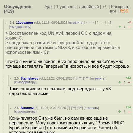
Обсуждение
Ajax
|
1 уровень
|
Линейный
|
+/-
|
Раскрыть
(419)
всё
|
RSS
–8
1.1
,
12yoexpert
(
ok
), 11:16, 09/01/2026 [
ответить
] [
﹢﹢﹢
] [
· · ·
]
[
↓
]
+
–
[
к модератору
]
/
> Восстановлен код UNIXv4, первой ОС с ядром на
языке C.
> продолжал развитие выпущенной за год до этого
операционной системы UNIXv3, в которой впервые был
использован язык Си
что-то я ничего не понял. в v3 ядро было не на си? нужно
почаще вставлять "впервые" в новость, и всё будет хорошо
+22
2.5
,
Stanislavvv
(
ok
), 11:22, 09/01/2026 [
^
] [
^^
] [
^^^
] [
ответить
]
+
–
[
к модератору
]
/
Таки сходивши по ссылкам, подтверждаю — у v3
ядро было на асме.
+14
2.6
,
Аноним
(
6
), 11:26, 09/01/2026 [
^
] [
^^
] [
^^^
] [
ответить
]
+
–
[
к модератору
]
/
Конь-пилятор Си уже был, но сам юникс ещё не
переписали. Могу порекомендовать книгу "Время UNIX"
Брайан Керниган (тот самый из Керниган и Ритчи) об
истории создания unix.