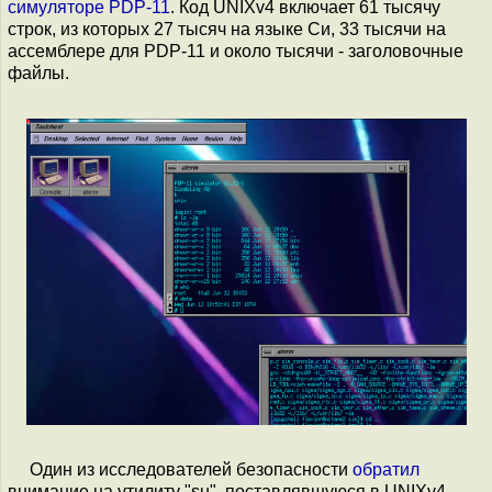
симуляторе PDP-11
. Код UNIXv4 включает 61 тысячу
строк, из которых 27 тысяч на языке Си, 33 тысячи на
ассемблере для PDP-11 и около тысячи - заголовочные
файлы.
Один из исследователей безопасности
обратил
внимание на утилиту "su", поставлявшуюся в UNIXv4.