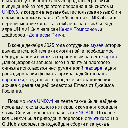
считалась утерянной. UNIXv4 продолжал развитие
выпущенной за год до этого операционной системы
UNIXv3
, в которой впервые был использован язык Си и
неименованные каналы. Особенностью UNIXv4 стало
переписывание ядра с ассемблера на язык Си. Код
ядра UNIXv4 был написан
Кеном Томпсоном
, а
драйверов -
Деннисом Ритчи
.
В конце декабря 2025 года сотрудники
музея
истории
вычислительной техники смогли найти необходимое
оборудование и
извлечь
сохранённый на ленте
архив
.
Для оцифровки записанного на ленту аналогового
сигнала использован инструментарий
readtape
, а для
раскодирования формата архива задействованы
наработки
, созданные в процессе восстановления
архива с реализацией редактора Emacs от Джеймса
Гослинга.
Помимо
кода UNIXv4
на ленте также были найдены
исходные тексты одного из первых компиляторов для
языка Си и интерпретатора языка
SNOBOL
. Позднее
код UNIXv4 был приведён в порядок и
опубликован
на
GitHub в форме, пригодной для сборки и запуска в