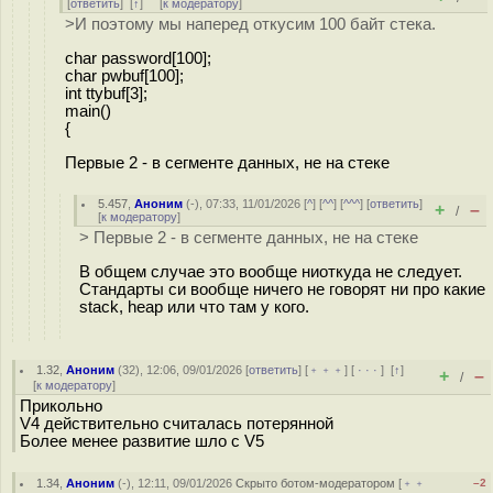
[
ответить
]
[
↑
] [
к модератору
]
>И поэтому мы наперед откусим 100 байт стека.
char password[100];
char pwbuf[100];
int ttybuf[3];
main()
{
Первые 2 - в сегменте данных, не на стеке
5.457
,
Аноним
(
-
), 07:33, 11/01/2026 [
^
] [
^^
] [
^^^
] [
ответить
]
+
–
/
[
к модератору
]
> Первые 2 - в сегменте данных, не на стеке
В общем случае это вообще ниоткуда не следует.
Стандарты си вообще ничего не говорят ни про какие
stack, heap или что там у кого.
1.32
,
Аноним
(
32
), 12:06, 09/01/2026 [
ответить
] [
﹢﹢﹢
] [
· · ·
]
[
↑
]
+
–
/
[
к модератору
]
Прикольно
V4 действительно считалась потерянной
Более менее развитие шло с V5
1.34
,
Аноним
(
-
), 12:11, 09/01/2026
Скрыто ботом-модератором
[
﹢﹢
–2