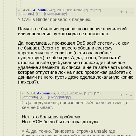
4.242
,
Аноним
(
242
), 20:06, 09/01/2026 [
^
] [
^^
] [
^^^
]
+
–
/
[
ответить
]
[
↑
] [
к модератору
]
> CVE в Binder привело к падению.
Память не была испорчена, повышение привилегий
или исполнение чужого кода не произошло.
Да, подумаешь, произошёл DoS всей системы, с кем
не бывает. Всего-то навсего обошли систему
упреждения race-condition (если она вообще
существует) в safe коде. А, да, точно, "виновата"
строчка unsafe где буквально происходит обычное
удаление элемента из списка, а не та safe часть кода,
которая отпустила лок на лист, продолжая работать с
данными из него, пусть даже сделав локальную копию
(нахера?).
5.334
,
Аноним
(
-
), 00:51, 10/01/2026 [
^
] [
^^
] [
^^^
]
+
–
/
[
ответить
]
[
↓
] [
к модератору
]
> Да, подумаешь, произошёл DoS всей системы, с
кем не бывает.
Нет, это большая проблема.
Но с RCE было бы все гораздо хуже.
> А, да, точно, "виновата" строчка unsafe где
буквально происходит обычное удаление элемента