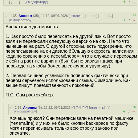
+
–
﹢
] [
· · ·
] [
к модератору
]
/
+1
1.35
,
Аноним
(
35
), 12:12, 09/01/2026 [
ответить
] [
﹢﹢﹢
] [
· · ·
]
[
↓
]
+
–
[
к модератору
]
/
Впечатлило два момента:
1. Как просто было переписать на другой язык. Вот просто
взяли и переписали следующую версию на сях. Не то что
нынешние на раст. С другой стороны, есть подозрение, что
переписывание на си давало бОльшую скорость написания
кода по сравнению с ассемблером, что в случае с переходом
с сей на раст не вариант (был бы не вариант даже при
переходе на якобы более высокоуровнувую яву).
2. Первая сишная уязвимость появилась фактически при
первом серьёзном использовании языка. Символично. Как
выше пишут, преемственность поколений.
П.С. Сам растохейтер.
+5
2.39
,
Аноним
(
6
), 12:22, 09/01/2026 [
^
] [
^^
] [
^^^
] [
ответить
]
[
↓
]
+
–
[
к модератору
]
/
Хочешь прикол? Они переписывали на печатной машинке
(телетайпе) и у них не было кнопки backspace по факту
могли переписывать только всю строку заново при
опечатке.