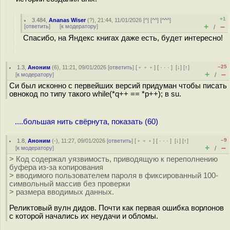
+1
3.484
,
Ananas Wiser
(
?
), 21:44, 11/01/2026 [
^
] [
^^
] [
^^^
]
+
–
[
ответить
]
[
к модератору
]
/
Спасибо, на Яндекс книгах даже есть, будет интересно!
–25
1.3
,
Аноним
(
6
), 11:21, 09/01/2026 [
ответить
] [
﹢﹢﹢
] [
· · ·
]
[
↓
] [
↑
]
+
–
[
к модератору
]
/
Си был исконно с первейших версий придуман чтобы писать
овнокод по типу такого while(*q++ == *p++); в su.
....большая нить свёрнута, показать (60)
–9
1.8
,
Аноним
(
-
), 11:27, 09/01/2026 [
ответить
] [
﹢﹢﹢
] [
· · ·
]
[
↓
] [
↑
]
+
–
[
к модератору
]
/
> Код содержал уязвимость, приводящую к переполнению
буфера из-за копирования
> вводимого пользователем пароля в фиксированный 100-
символьный массив без проверки
> размера вводимых данных.
Реликтовый вулн дидов. Почти как первая ошибка ворлонов
с которой начались их неудачи и обломы.