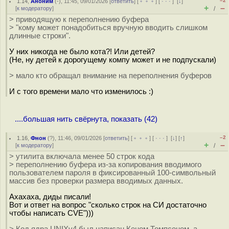
–2
1.14
,
Аноним
(
-
), 11:45, 09/01/2026 [
ответить
] [
﹢﹢﹢
] [
· · ·
]
[
↓
]
+
–
[
к модератору
]
/
> приводящую к переполнению буфера
> "кому может понадобиться вручную вводить слишком
длинные строки".
У них никогда не было кота?! Или детей?
(Не, ну детей к дорогущему компу может и не подпускали)
> мало кто обращал внимание на переполнения буферов
И с того времени мало что изменилось :)
....большая нить свёрнута, показать (42)
–2
1.16
,
Фнон
(
?
), 11:46, 09/01/2026 [
ответить
] [
﹢﹢﹢
] [
· · ·
]
[
↓
] [
↑
]
+
–
[
к модератору
]
/
> утилита включала менее 50 строк кода
> переполнению буфера из-за копирования вводимого
пользователем пароля в фиксированный 100-символьный
массив без проверки размера вводимых данных.
Ахахаха, диды писали!
Вот и ответ на вопрос "сколько строк на СИ достаточно
чтобы написать CVE")))
> Код ядра UNIXv4 был написан Кеном Томпсоном, а