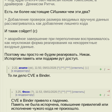
драйверов - Деннисом Ритчи.
Есть ли более настоящие СИшники чем эти два?
> Добавление проверок размера вводимых вручную данных
рассматривалось как добавление лишнего кода
И тааак сойдет! (с)
> аварийное завершение при переполнении воспринималось
как неуклюжая форма реагирования на некорректные
входные данные.
Поэтому мы просто не будем реагировать. Никак.
Испортим память или подарим рут доступ.
2.22
,
aname
(
ok
), 11:50, 09/01/2026 [
^
] [
^^
] [
^^^
] [
ответить
]
[
↓
]
+
–
/
[
к модератору
]
То ли дело CVE в Binder.
–2
3.25
,
Фнон
(
?
), 11:53, 09/01/2026 [
^
] [
^^
] [
^^^
] [
ответить
]
+
–
[
к модератору
]
/
CVE в Binder привело к падению.
Память не была испорчена, повышение привилегий или
исполнение чужого кода не произошло.