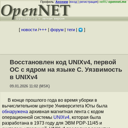
Профиль:
Аноним
(
вход
|
регистрация
)
неRU
opennet.me
[
новости
/
+++
|
форум
|
теги
|
]
Восстановлен код UNIXv4, первой
ОС с ядром на языке C. Уязвимость
в UNIXv4
09.01.2026 11:02 (MSK)
В конце прошлого года во время уборки в
вычислительном центре Университета Юты была
обнаружена
архивная магнитная лента с кодом
операционной системы
UNIXv4
, которая была
разработана в 1973 году для ЭВМ PDP-11/45 и