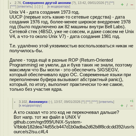
2.76
,
Совершенно другой аноним
(
?
), 13:42, 09/01/2026 [
^
] [
^^
]
+
–
/
[
^^^
] [
ответить
]
[
↓
] [
↑
] [
к модератору
]
Unix V4 - дата создания 1973 год.
UUCP (первые хоть какие-то сетевые средства) - дата
создания 1976 год, более-менее широкое внедрение 1978
год (было подключено аж 82 машины внутри Bell Labs).
Сетевой стек (4BSD, уже не совсем, и даже совсем не Unix
V4, а что-то около Unix V7) - дата создания 1981 год.
Т.е. удалённо этой уязвимостью воспользоваться никак не
получилось-бы.
Далее - тогда ещё в разные ROP (Return-Oriented
Programming) не умели, да и букв таких не знали, поэтому
максимум что Вы могли - это обеспечить SIGSEGV,
который обеспечивало ядро ОС. Современные языки при
переполнении буфера вызывают абстрактный panic(),
который, по итогу, выполнит практически то-же самое,
только без участия ядра.
+1
3.102
,
Анонимусс
(-), 13:57, 09/01/2026 [
^
] [
^^
] [
^^^
] [
ответить
]
+
–
[
к модератору
]
/
А кто сказал что это код не перекочевал дальше?
Вот напр. тот же файл в UNIX V
github.com/ngn999/UNIX-System-
V/blob/182dea74d55cb447d1b0adba2d62b8f8cdcdd392/usr/s
ource/s2/su.c#L4