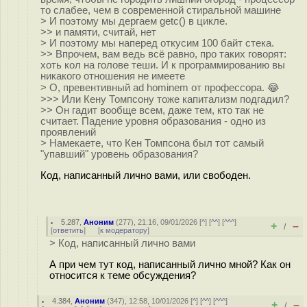
то слабее, чем в современной стиральной машине
> И поэтому мы дергаем getc() в цикле.
>> и памяти, считай, нет
> И поэтому мы наперед откусим 100 байт стека.
>> Впрочем, вам ведь всё равно, про таких говорят:
хоть кол на голове теши. И к программированию вы
никакого отношения не имеете
> О, превентивный ad hominem от профессора. 😂
>>> Или Кену Томпсону тоже капитализм подгадил?
>> Он гадит вообще всем, даже тем, кто так не
считает. Падение уровня образования - одно из
проявлений
> Намекаете, что Кен Томпсона был тот самый
"упавший" уровень образования?
Код, написанный лично вами, или свободен.
5.287
,
Аноним
(
277
), 21:16, 09/01/2026 [
^
] [
^^
] [
^^^
]
+
–
/
[
ответить
]
[
к модератору
]
> Код, написанный лично вами
А при чем тут код, написанный лично мной? Как он
относится к теме обсуждения?
4.384
,
Аноним
(
347
), 12:58, 10/01/2026 [
^
] [
^^
] [
^^^
]
+
–
/