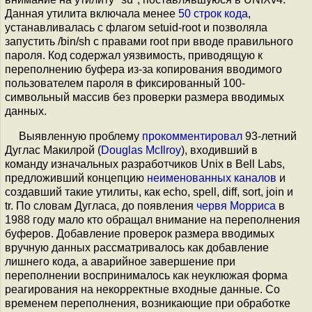
Данная утилита включала менее
50 строк кода
,
устанавливалась с флагом setuid-root и позволяла
запустить /bin/sh с правами root при вводе правильного
пароля. Код содержал уязвимость, приводящую к
переполнению буфера из-за копирования вводимого
пользователем пароля в фиксированный 100-
символьный массив без проверки размера вводимых
данных.
Выявленную проблему
прокомментировал
93-летний
Дуглас Макилрой (
Douglas McIlroy
), входивший в
команду изначальных разработчиков Unix в Bell Labs,
предложивший концепцию
неименованных каналов
и
создавший такие утилиты, как echo, spell, diff, sort, join и
tr. По словам Дугласа, до появления
червя Морриса
в
1988 году мало кто обращал внимание на переполнения
буферов. Добавление проверок размера вводимых
вручную данных рассматривалось как добавление
лишнего кода, а аварийное завершение при
переполнении воспринималось как неуклюжая форма
реагирования на некорректные входные данные. Со
временем переполнения, возникающие при обработке