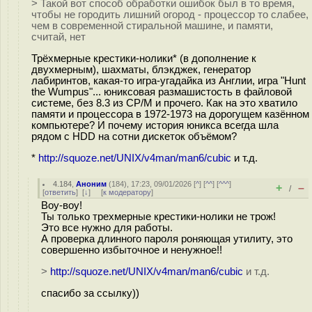
> Такой вот способ обработки ошибок был в то время,
чтобы не городить лишний огород - процессор то слабее,
чем в современной стиральной машине, и памяти,
считай, нет
Трёхмерные крестики-нолики* (в дополнение к
двухмерным), шахматы, блэкджек, генератор
лабиринтов, какая-то игра-угадайка из Англии, игра "Hunt
the Wumpus"... юниксовая размашистость в файловой
системе, без 8.3 из CP/M и прочего. Как на это хватило
памяти и процессора в 1972-1973 на дорогущем казённом
компьютере? И почему история юникса всегда шла
рядом с HDD на сотни дискеток объёмом?
*
http://squoze.net/UNIX/v4man/man6/cubic
и т.д.
4.184
,
Аноним
(
184
), 17:23, 09/01/2026 [
^
] [
^^
] [
^^^
]
+
–
/
[
ответить
]
[
↓
] [
к модератору
]
Воу-воу!
Ты только трехмерные крестики-нолики не трож!
Это все нужно для работы.
А проверка длинного пароля роняющая утилиту, это
совершенно избыточное и ненужное!!
>
http://squoze.net/UNIX/v4man/man6/cubic
и т.д.
спасибо за ссылку))