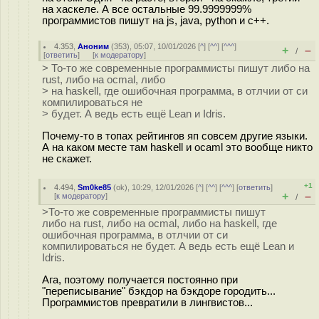
на хаскеле. А все остальные 99.9999999%
программистов пишут на js, java, python и c++.
4.353
,
Аноним
(
353
), 05:07, 10/01/2026 [
^
] [
^^
] [
^^^
]
+
–
/
[
ответить
]
[
к модератору
]
> То-то же современные программисты пишут либо на
rust, либо на ocmal, либо
> на haskell, где ошибочная программа, в отлчии от си
компилироваться не
> будет. А ведь есть ещё Lean и Idris.
Почему-то в топах рейтингов яп совсем другие языки.
А на каком месте там haskell и ocaml это вообще никто
не скажет.
+1
4.494
,
Sm0ke85
(
ok
), 10:29, 12/01/2026 [
^
] [
^^
] [
^^^
] [
ответить
]
+
–
[
к модератору
]
/
>То-то же современные программисты пишут
либо на rust, либо на ocmal, либо на haskell, где
ошибочная программа, в отлчии от си
компилироваться не будет. А ведь есть ещё Lean и
Idris.
Ага, поэтому получается постоянно при
"переписывание" бэкдор на бэкдоре городить...
Программистов превратили в лингвистов...