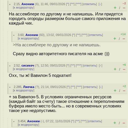
–2
2.15
,
Аноним
(
6
), 11:46, 09/01/2026 [
^
] [
^^
] [
^^^
] [
ответить
]
[
↓
]
+
–
[
к модератору
]
/
На ассемблере по другому и не напишешь. Или придется
городить огороды размером больше самого приложения на
каждый чих.
+14
3.60
,
Аноним
(
60
), 13:02, 09/01/2026 [
^
] [
^^
] [
^^^
] [
ответить
]
+
–
[
к модератору
]
/
>На ассемблере по другому и не напишешь.
Сразу видно авторитетного писателя на асме :)))
+6
2.52
,
сисикеч
(
?
), 12:50, 09/01/2026 [
^
] [
^^
] [
^^^
] [
ответить
]
[
↑
]
+
–
[
к модератору
]
/
Охх, ты ж! Вавилон 5 подкатил!
+2
2.285
,
Лиечка
(
?
), 21:14, 09/01/2026 [
^
] [
^^
] [
^^^
] [
ответить
]
[
↓
]
+
–
[
к модератору
]
/
+ за Вавилон-5. В условиях ограниченных ресурсов
(каждый байт за счету) такое отношение к переполнениям
буфера имело место быть... но в современных условиях
такое уже недопустимо.
3.454
,
Аноним
(
-
), 07:22, 11/01/2026 [
^
] [
^^
] [
^^^
] [
ответить
]
+
–
/
[
к модератору
]