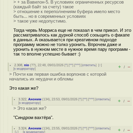
> + за Вавилон-5. В условиях ограниченных ресурсов
(каждый байт за счету) такое
> отношение к переполнениям буфера имело место
быть... но в современных условиях
> такое уже недопустимо.
Тогда червь Морриса еще не показал в чем прикол. И это
рассматривалось как дурной способ сооьщить о факапе
в данных. А оказывается при креативном подходе
программу можно не толко уронить. Впрочем даже и
уронить в нужном месте в нужное время пару программ -
так то вполне успешно бывает :)
2.308
,
nio
(
??
), 22:48, 09/01/2026 [
^
] [
^^
] [
^^^
] [
ответить
]
[
↑
]
+
–
/
[
к модератору
]
> Почти как первая ошибка ворлонов с которой
начались их неудачи и обломы
Это какая же?
3.322
,
Аноним
(
134
), 23:53, 09/01/2026 [
^
] [
^^
] [
^^^
] [
ответить
]
+
–
/
[
к модератору
]
> Это какая же?
"Синдром вахтёра".
3.324
,
Аноним
(
134
), 23:55, 09/01/2026 [
^
] [
^^
] [
^^^
] [
ответить
]
+
–
/
[
↓
] [
к модератору
]