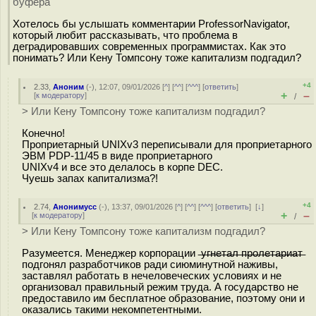
буфера
Хотелось бы услышать комментарии ProfessorNavigator,
который любит рассказывать, что проблема в
деградировавших современных программистах. Как это
понимать? Или Кену Томпсону тоже капитализм подгадил?
+4
2.33
,
Аноним
(
-
), 12:07, 09/01/2026 [
^
] [
^^
] [
^^^
] [
ответить
]
+
–
[
к модератору
]
/
> Или Кену Томпсону тоже капитализм подгадил?
Конечно!
Проприетарный UNIXv3 переписывали для проприетарного
ЭВМ PDP-11/45 в виде проприетарного
UNIXv4 и все это делалось в корпе DEC.
Чуешь запах капитализма?!
+4
2.74
,
Анонимусс
(-), 13:37, 09/01/2026 [
^
] [
^^
] [
^^^
] [
ответить
]
[
↓
]
+
–
[
к модератору
]
/
> Или Кену Томпсону тоже капитализм подгадил?
Разумеется. Менеджер корпорации ̶у̶г̶н̶е̶т̶а̶л̶ ̶п̶р̶о̶л̶е̶т̶а̶р̶и̶а̶т̶
подгонял разработчиков ради сиюминутной наживы,
заставлял работать в нечеловеческих условиях и не
организовал правильный режим труда. А государство не
предоставило им бесплатное образование, поэтому они и
оказались такими некомпетентными.