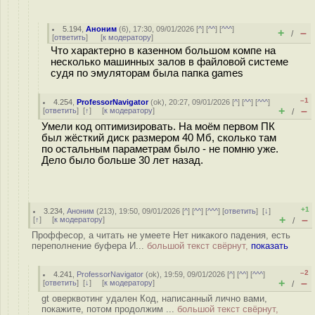
5.194
,
Аноним
(
6
), 17:30, 09/01/2026 [
^
] [
^^
] [
^^^
]
+
–
/
[
ответить
]
[
к модератору
]
Что характерно в казенном большом компе на
несколько машинных залов в файловой системе
судя по эмуляторам была папка games
–1
4.254
,
ProfessorNavigator
(
ok
), 20:27, 09/01/2026 [
^
] [
^^
] [
^^^
]
+
–
[
ответить
]
[
↑
] [
к модератору
]
/
Умели код оптимизировать. На моём первом ПК
был жёсткий диск размером 40 Мб, сколько там
по остальным параметрам было - не помню уже.
Дело было больше 30 лет назад.
+1
3.234
,
Аноним
(
213
), 19:50, 09/01/2026 [
^
] [
^^
] [
^^^
] [
ответить
]
[
↓
]
+
–
[
↑
] [
к модератору
]
/
Проффесор, а читать не умеете Нет никакого падения, есть
переполнение буфера И...
большой текст свёрнут,
показать
–2
4.241
,
ProfessorNavigator
(
ok
), 19:59, 09/01/2026 [
^
] [
^^
] [
^^^
]
+
–
[
ответить
]
[
↓
] [
к модератору
]
/
gt оверквотинг удален Код, написанный лично вами,
покажите, потом продолжим ...
большой текст свёрнут,