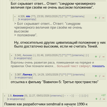
Бот скрывает ответ... Ответ: "синдром чрезмерного
величия при своём не очень высоком положении".
4.326
,
nio
(
??
), 23:59, 09/01/2026 [
^
] [
^^
] [
^^^
] [
ответить
]
+
–
/
[
к модератору
]
> Бот скрывает ответ... Ответ: "синдром
чрезмерного величия при своём не очень
высоком
> положении".
Ну, относительно других цивилизаций положение у них
было достаточно высоким, если не считать Теней.
3.341
,
Аноним
(
-
), 01:46, 10/01/2026 [
^
] [
^^
] [
^^^
] [
ответить
]
[
↑
]
+
–
/
[
к модератору
]
Ворлоны очень развитая раса, помешанная на порядке и
правилах Они познали многи...
большой текст свёрнут,
показать
3.387
,
Лиечка
(
?
), 14:29, 10/01/2026 [
^
] [
^^
] [
^^^
] [
ответить
]
+
–
/
[
к модератору
]
отсылка к фильму "Вавилон-5: Третье пространство"
+17
1.9
,
Аноним
(
9
), 11:27, 09/01/2026 [
ответить
] [
﹢﹢﹢
] [
· · ·
]
[
↓
] [
↑
]
+
–
[
к модератору
]
/
Помню как разработчики sendmail в начале 1990-х