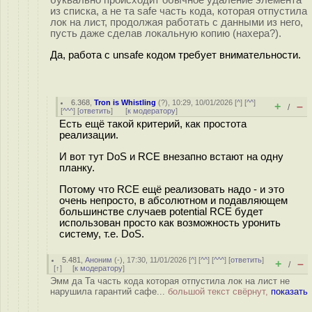
из списка, а не та safe часть кода, которая отпустила
лок на лист, продолжая работать с данными из него,
пусть даже сделав локальную копию (нахера?).
Да, работа с unsafe кодом требует внимательности.
6.368
,
Tron is Whistling
(
?
), 10:29, 10/01/2026 [
^
] [
^^
]
+
–
/
[
^^^
] [
ответить
]
[
к модератору
]
Есть ещё такой критерий, как простота
реализации.
И вот тут DoS и RCE внезапно встают на одну
планку.
Потому что RCE ещё реализовать надо - и это
очень непросто, в абсолютном и подавляющем
большинстве случаев potential RCE будет
использован просто как возможность уронить
систему, т.е. DoS.
5.481
,
Аноним
(
-
), 17:30, 11/01/2026 [
^
] [
^^
] [
^^^
] [
ответить
]
+
–
/
[
↑
] [
к модератору
]
Эмм да Та часть кода которая отпустила лок на лист не
нарушила гарантий сафе...
большой текст свёрнут,
показать