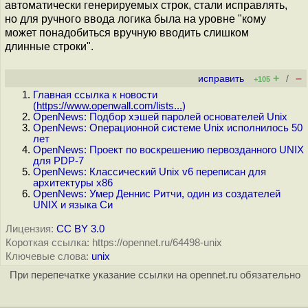
автоматически генерируемых строк, стали исправлять,
но для ручного ввода логика была на уровне "кому
может понадобиться вручную вводить слишком
длинные строки".
+
–
исправить
/
+105
Главная ссылка к новости
(
https://www.openwall.com/lists...
)
OpenNews: Подбор хэшей паролей основателей Unix
OpenNews: Операционной системе Unix исполнилось 50
лет
OpenNews: Проект по воскрешению первозданного UNIX
для PDP-7
OpenNews: Классический Unix v6 переписан для
архитектуры x86
OpenNews: Умер Деннис Ритчи, один из создателей
UNIX и языка Си
Лицензия:
CC BY 3.0
Короткая ссылка: https://opennet.ru/64498-unix
Ключевые слова:
unix
При перепечатке указание ссылки на opennet.ru обязательно