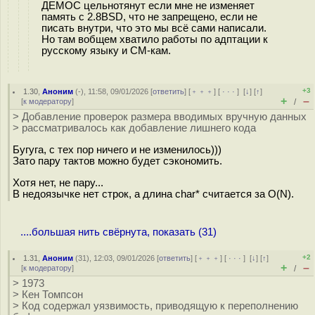
ДЕМОС цельнотянут если мне не изменяет
память с 2.8BSD, что не запрещено, если не
писать внутри, что это мы всё сами написали.
Но там вобщем хватило работы по адптации к
русскому языку и СМ-кам.
+3
1.30
,
Аноним
(
-
), 11:58, 09/01/2026 [
ответить
] [
﹢﹢﹢
] [
· · ·
]
[
↓
] [
↑
]
+
–
[
к модератору
]
/
> Добавление проверок размера вводимых вручную данных
> рассматривалось как добавление лишнего кода
Бугуга, с тех пор ничего и не изменилось)))
Зато пару тактов можно будет сэкономить.
Хотя нет, не пару...
В недоязычке нет строк, а длина char* считается за O(N).
....большая нить свёрнута, показать (31)
+2
1.31
,
Аноним
(
31
), 12:03, 09/01/2026 [
ответить
] [
﹢﹢﹢
] [
· · ·
]
[
↓
] [
↑
]
+
–
[
к модератору
]
/
> 1973
> Кен Томпсон
> Код содержал уязвимость, приводящую к переполнению