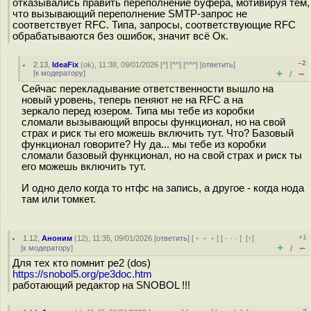
отказывались править переполнение буфера, мотивируя тем,
что вызывающий переполнение SMTP-запрос не
соответствует RFC. Типа, запросы, соответствующие RFC
обрабатываются без ошибок, значит всё Ок.
–2
2.13
,
IdeaFix
(
ok
), 11:38, 09/01/2026 [
^
] [
^^
] [
^^^
] [
ответить
]
+
–
[
к модератору
]
/
Сейчас перекладывание ответственности вышло на
новый уровень, теперь пеняют не на RFC а на
зеркало перед юзером. Типа мы тебе из коробки
сломали вызывающий впросы функционал, но на свой
страх и риск ты его можешь включить тут. Что? Базовый
функционал говорите? Ну да... мы тебе из коробки
сломали базовый функционал, но на свой страх и риск ты
его можешь включить тут.
И одно дело когда то нтфс на запись, а другое - когда нода
там или томкет.
+1
1.12
,
Аноним
(
12
), 11:35, 09/01/2026 [
ответить
] [
﹢﹢﹢
] [
· · ·
]
[
↑
]
+
–
[
к модератору
]
/
Для тех кто помнит pe2 (dos)
https://snobol5.org/pe3doc.htm
работающий редактор на SNOBOL !!!