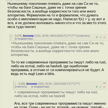
Нынешнему поколению плевать даже на сам Си не то,
чтобы на баги Сишные, даже не с точки зрения
безопасности, а вообще корректности того или иного
алгоритма. Формализм на то и формализм, что думать
особо о имплементации не надо. Написал f(x) = y, ну вот и
все, и не должно волновать никого кто и что за место этого
икса туда пихнет.
3.275
,
Аноним
(
213
), 20:59, 09/01/2026 [
^
] [
^^
] [
^^^
] [
ответить
]
+
–
/
[
к модератору
]
>Нынешнему поколению плевать даже на сам Си не то,
чтобы на баги Сишные, даже не с точки зрения
безопасности, а вообще корректности того или иного
алгоритма.
То-то же современные программисты пишут либо на rust,
либо на ocmal, либо на haskell, где ошибочная
программа, в отлчии от си компилироваться не будет. А
ведь есть ещё Lean и Idris.
+4
4.329
,
Аноним
(
329
), 00:04, 10/01/2026 [
^
] [
^^
] [
^^^
]
+
–
[
ответить
]
[
к модератору
]
/
> современные программисты пишут либо на rust,
либо на ocmal, либо на haskell
Ага, все три современных программиста пишут именно
на этом. Один - на расте, второй - на окамле, третий -