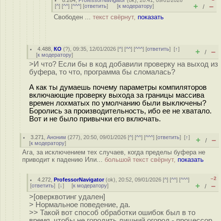
8.264
,
ProfessorNavigator
(
ok
), 20:41, 09/01/2026
+
–
[
^
] [
^^
] [
^^^
] [
ответить
]
[
к модератору
]
/
Свободен ...
текст свёрнут,
показать
4.488
,
КО
(
?
), 09:35, 12/01/2026 [
^
] [
^^
] [
^^^
] [
ответить
]
[
↑
]
+
–
/
[
к модератору
]
>И что? Если бы в код добавили проверку на выход из
буфера, то что, программа бы сломалась?
А как ты думаешь почему параметры компиляторов
включающие проверку выхода за границы массива
времен лохматых по умолчанию были выключены?
Боролись за производительность, ибо ее не хватало.
Вот и не было привычки его включать.
3.271
,
Аноним
(
277
), 20:50, 09/01/2026 [
^
] [
^^
] [
^^^
] [
ответить
]
[
↑
]
+
–
/
[
к модератору
]
Ага, за исключением тех случаев, когда пределы буфера не
приводит к падению Или...
большой текст свёрнут,
показать
–2
4.272
,
ProfessorNavigator
(
ok
), 20:52, 09/01/2026 [
^
] [
^^
] [
^^^
]
+
–
[
ответить
]
[
↓
] [
к модератору
]
/
>[оверквотинг удален]
> Нормальное поведение, да.
>> Такой вот способ обработки ошибок был в то
время, чтобы не городить лишний огород - процессор