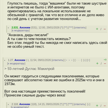
Глупость пишешь, тогда "машинки" были не такие шустрые
и интернетов не было с ИИ-агентами, поэтому
ориентировались на локальное использование не
обезьяной с гранатой, так что все отлично и их дело живо
по сей день с учетом развития технологий...
2.531
,
Аноним
(
531
), 12:00, 29/01/2026 [
^
] [
^^
] [
^^^
] [
ответить
]
+
–
/
[
к модератору
]
"Ахахаха, диды писали!"
А ты сам-то чем похвастать можешь?
Без этих людей ты бы никогда не смог написать здесь свой
не особо умный текст.
+9
1.27
,
Аноним
(
-
), 11:54, 09/01/2026 [
ответить
] [
﹢﹢﹢
] [
· · ·
]
[
↓
] [
↑
]
+
–
[
к модератору
]
/
> 93-летний Дуглас Макилрой
Он может гордиться следующими поколениями, которые
совершают абсолютно такие же ошибки в 2025м что и они в
1973м.
Вот она настоящая преемственность поколений!
Пронесем сишные дыры через века!
2.118
,
Аноним
(
118
), 14:15, 09/01/2026 [
^
] [
^^
] [
^^^
] [
ответить
]
[
↓
]
+
–
/
[
к модератору
]