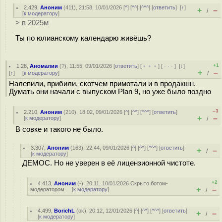
2.429
,
Аноним
(
411
), 21:58, 10/01/2026 [
^
] [
^^
] [
^^^
] [
ответить
]
[
↑
]
+
–
/
[
к модератору
]
> в 2025м
Ты по юлианскому календарю живёшь?
+1
1.28
,
Аномалии
(
?
), 11:55, 09/01/2026 [
ответить
] [
﹢﹢﹢
] [
· · ·
]
[
↓
]
+
–
[
↑
] [
к модератору
]
/
Налепили, прибили, скотчем примотали и в продакшн.
Думать они начали с выпуском Plan 9, но уже было поздно
–3
2.210
,
Аноним
(
210
), 18:02, 09/01/2026 [
^
] [
^^
] [
^^^
] [
ответить
]
+
–
[
к модератору
]
/
В совке и такого не было.
3.307
,
Аноним
(
163
), 22:44, 09/01/2026 [
^
] [
^^
] [
^^^
] [
ответить
]
+
–
/
[
к модератору
]
ДЕМОС. Но не уверен в её лицензионной чистоте.
+2
4.413
,
Аноним
(
-
), 20:11, 10/01/2026
Скрыто ботом-
+
–
модератором
[
к модератору
]
/
4.499
,
BorichL
(
ok
), 20:12, 12/01/2026 [
^
] [
^^
] [
^^^
] [
ответить
]
+
–
/
[
к модератору
]