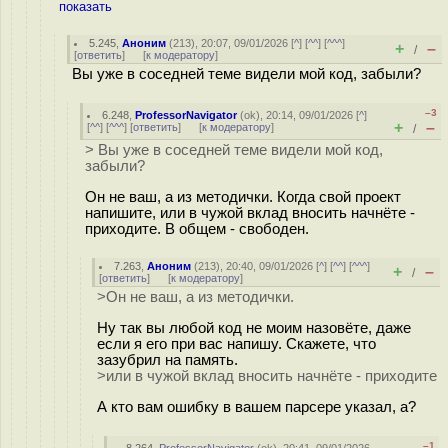
показать
5.245
,
Аноним
(
213
), 20:07, 09/01/2026 [
^
] [
^^
] [
^^^
]
+
–
/
[
ответить
]
[
к модератору
]
Вы уже в соседней теме видели мой код, забыли?
–3
6.248
,
ProfessorNavigator
(
ok
), 20:14, 09/01/2026 [
^
]
+
–
[
^^
] [
^^^
] [
ответить
]
[
к модератору
]
/
> Вы уже в соседней теме видели мой код,
забыли?
Он не ваш, а из методички. Когда свой проект
напишите, или в чужой вклад вносить начнёте -
приходите. В общем - свободен.
7.263
,
Аноним
(
213
), 20:40, 09/01/2026 [
^
] [
^^
] [
^^^
]
+
–
/
[
ответить
]
[
к модератору
]
>Он не ваш, а из методички.
Ну так вы любой код не моим назовёте, даже
если я его при вас напишу. Скажете, что
зазубрил на память.
>или в чужой вклад вносить начнёте - приходите
А кто вам ошибку в вашем парсере указал, а?
–1