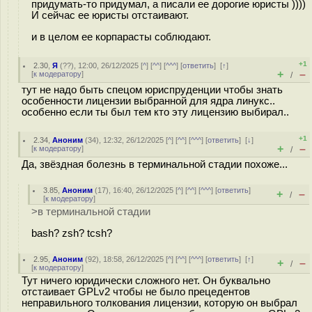
придумать-то придумал, а писали ее дорогие юристы ))))
И сейчас ее юристы отстаивают.
и в целом ее корпарасты соблюдают.
+1
2.30
,
Я
(
??
), 12:00, 26/12/2025 [
^
] [
^^
] [
^^^
] [
ответить
]
[
↑
]
+
–
[
к модератору
]
/
тут не надо быть спецом юриспруденции чтобы знать
особенности лицензии выбранной для ядра линукс..
особенно если ты был тем кто эту лицензию выбирал..
+1
2.34
,
Аноним
(
34
), 12:32, 26/12/2025 [
^
] [
^^
] [
^^^
] [
ответить
]
[
↓
]
+
–
[
к модератору
]
/
Да, звёздная болезнь в терминальной стадии похоже...
3.85
,
Аноним
(
17
), 16:40, 26/12/2025 [
^
] [
^^
] [
^^^
] [
ответить
]
+
–
/
[
к модератору
]
>в терминальной стадии
bash? zsh? tcsh?
2.95
,
Аноним
(
92
), 18:58, 26/12/2025 [
^
] [
^^
] [
^^^
] [
ответить
]
[
↑
]
+
–
/
[
к модератору
]
Тут ничего юридически сложного нет. Он буквально
отстаивает GPLv2 чтобы не было прецедентов
неправильного толкования лицензии, которую он выбрал