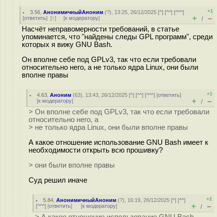
+1
3.56
,
АнонимичныйАноним
(
?
), 13:25, 26/12/2025 [
^
] [
^^
] [
^^^
]
+
–
[
ответить
]
[
↑
] [
к модератору
]
/
Насчёт неправомерности требований, в статье
упоминается, что "найдены следы GPL программ", среди
которых я вижу GNU Bash.
Он вполне себе под GPLv3, так что если требовали
относительно него, а не только ядра Linux, они были
вполне правы
+1
4.63
,
Аноним
(
63
), 13:43, 26/12/2025 [
^
] [
^^
] [
^^^
] [
ответить
]
+
–
[
к модератору
]
/
> Он вполне себе под GPLv3, так что если требовали
относительно него, а
> не только ядра Linux, они были вполне правы
А какое отношение использование GNU Bash имеет к
необходимости открыть всю прошивку?
> они были вполне правы
Суд решил иначе
+2
5.84
,
АнонимичныйАноним
(
?
), 16:19, 26/12/2025 [
^
] [
^^
]
+
–
[
^^^
] [
ответить
]
[
к модератору
]
/