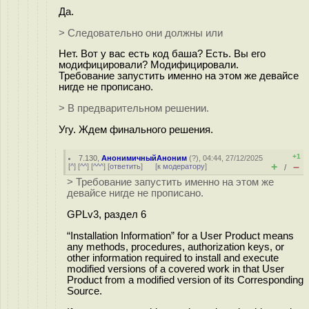
Да.
> Следовательно они должны или
Нет. Вот у вас есть код баша? Есть. Вы его
модифицировали? Модифицировали.
Требование запустить именно на этом же девайсе
нигде не прописано.
> В предварительном решении.
Угу. Ждем финального решения.
+1
7.130
,
АнонимичныйАноним
(
?
), 04:44, 27/12/2025
+
–
[
^
] [
^^
] [
^^^
] [
ответить
]
[
к модератору
]
/
> Требование запустить именно на этом же
девайсе нигде не прописано.
GPLv3, раздел 6
“Installation Information” for a User Product means
any methods, procedures, authorization keys, or
other information required to install and execute
modified versions of a covered work in that User
Product from a modified version of its Corresponding
Source.