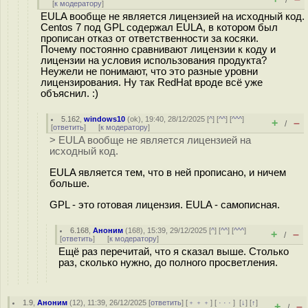
/
[
к модератору
]
EULA вообще не является лицензией на исходный код.
Centos 7 под GPL содержал EULA, в котором был
прописан отказ от ответственности за косяки.
Почему постоянно сравнивают лицензии к коду и
лицензии на условия использования продукта?
Неужели не понимают, что это разные уровни
лицензирования. Ну так RedHat вроде всё уже
объяснил. :)
5.162
,
windows10
(
ok
), 19:40, 28/12/2025 [
^
] [
^^
] [
^^^
]
+
–
/
[
ответить
]
[
к модератору
]
> EULA вообще не является лицензией на
исходный код.
EULA является тем, что в ней прописано, и ничем
больше.
GPL - это готовая лицензия. EULA - самописная.
6.168
,
Аноним
(
168
), 15:39, 29/12/2025 [
^
] [
^^
] [
^^^
]
+
–
/
[
ответить
]
[
к модератору
]
Ещё раз перечитай, что я сказал выше. Столько
раз, сколько нужно, до полного просветления.
1.9
,
Аноним
(
12
), 11:39, 26/12/2025 [
ответить
] [
﹢﹢﹢
] [
· · ·
]
[
↓
] [
↑
]
+
–
/