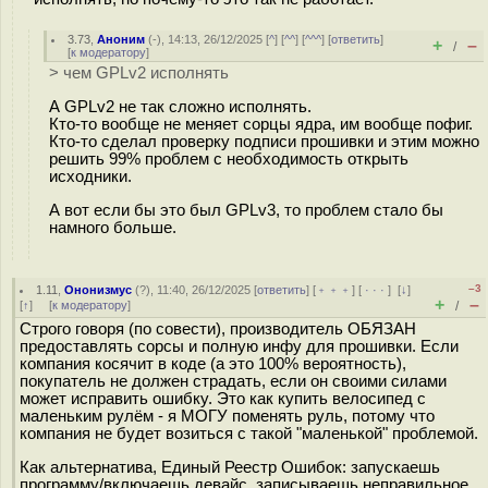
3.73
,
Аноним
(
-
), 14:13, 26/12/2025 [
^
] [
^^
] [
^^^
] [
ответить
]
+
–
/
[
к модератору
]
> чем GPLv2 исполнять
А GPLv2 не так сложно исполнять.
Кто-то вообще не меняет сорцы ядра, им вообще пофиг.
Кто-то сделал проверку подписи прошивки и этим можно
решить 99% проблем с необходимость открыть
исходники.
А вот если бы это был GPLv3, то проблем стало бы
намного больше.
–3
1.11
,
Ононизмус
(
?
), 11:40, 26/12/2025 [
ответить
] [
﹢﹢﹢
] [
· · ·
]
[
↓
]
+
–
[
↑
] [
к модератору
]
/
Строго говоря (по совести), производитель ОБЯЗАН
предоставлять сорсы и полную инфу для прошивки. Если
компания косячит в коде (а это 100% вероятность),
покупатель не должен страдать, если он своими силами
может исправить ошибку. Это как купить велосипед с
маленьким рулём - я МОГУ поменять руль, потому что
компания не будет возиться с такой "маленькой" проблемой.
Как альтернатива, Единый Реестр Ошибок: запускаешь
программу/включаешь девайс, записываешь неправильное