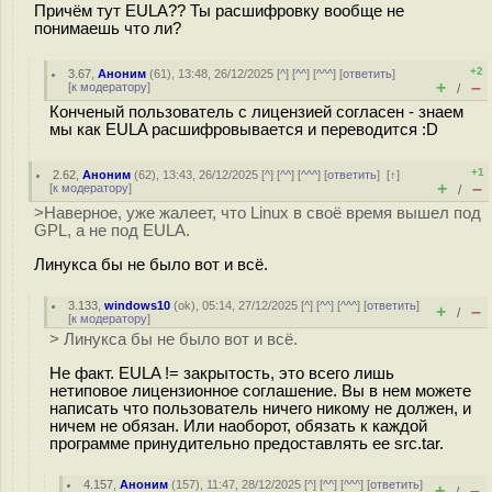
Причём тут EULA?? Ты расшифровку вообще не
понимаешь что ли?
+2
3.67
,
Аноним
(
61
), 13:48, 26/12/2025 [
^
] [
^^
] [
^^^
] [
ответить
]
+
–
[
к модератору
]
/
Конченый пользователь с лицензией согласен - знаем
мы как EULA расшифровывается и переводится :D
+1
2.62
,
Аноним
(
62
), 13:43, 26/12/2025 [
^
] [
^^
] [
^^^
] [
ответить
]
[
↑
]
+
–
[
к модератору
]
/
>Наверное, уже жалеет, что Linux в своё время вышел под
GPL, а не под EULA.
Линукса бы не было вот и всё.
3.133
,
windows10
(
ok
), 05:14, 27/12/2025 [
^
] [
^^
] [
^^^
] [
ответить
]
+
–
/
[
к модератору
]
> Линукса бы не было вот и всё.
Не факт. EULA != закрытость, это всего лишь
нетиповое лицензионное соглашение. Вы в нем можете
написать что пользователь ничего никому не должен, и
ничем не обязан. Или наоборот, обязать к каждой
программе принудительно предоставлять ее src.tar.
4.157
,
Аноним
(
157
), 11:47, 28/12/2025 [
^
] [
^^
] [
^^^
] [
ответить
]
+
–