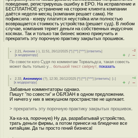
поведение, регистрируешь ошибку в ЕРО. На исправление и
БЕСПЛАТНОЕ устранение на стороне клиента компании
даётся неделя-месяц (компания решает сама). Не
пофиксила - юзеру платится неустойка или полностью
возвращается стоимость устройства (решает суд). В любом
случае, компания теряет деньги на собственных индусячих
косяках. Так и только так бизнес можно прижучить и
прекратить эту порочную практику закрытых прошивок.
–2
2.21
,
Аноним
(
-
), 11:51, 26/12/2025 [
^
] [
^^
] [
^^^
] [
ответить
]
+
–
[
к модератору
]
/
По совести кого Судя по комментам Торвальдса, такая совесть
может быть только у...
большой текст свёрнут,
показать
+4
2.33
,
Анонимусс
(
?
), 12:30, 26/12/2025 [
^
] [
^^
] [
^^^
] [
ответить
]
[
↓
]
+
–
[
к модератору
]
/
Забавные комментаторы однако.
Пишут "по совести" и ОБЯЗАН в одном предложении.
И ничего у них в межушном пространстве не щелкает.
> прекратить эту порочную практику закрытых прошивок.
Ха-ха-ха, порочную) Ну да, разрабатывай устройство,
трать деньги фирмы, а потом принеси на блюдечке все
китайцам. Да ты просто гений бизнеса!