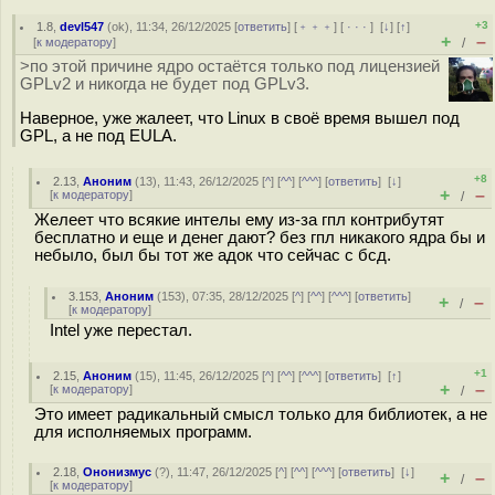
+3
1.8
,
devl547
(
ok
), 11:34, 26/12/2025 [
ответить
] [
﹢﹢﹢
] [
· · ·
]
[
↓
] [
↑
]
+
–
[
к модератору
]
/
>по этой причине ядро остаётся только под лицензией
GPLv2 и никогда не будет под GPLv3.
Наверное, уже жалеет, что Linux в своё время вышел под
GPL, а не под EULA.
+8
2.13
,
Аноним
(
13
), 11:43, 26/12/2025 [
^
] [
^^
] [
^^^
] [
ответить
]
[
↓
]
+
–
[
к модератору
]
/
Желеет что всякие интелы ему из-за гпл контрибутят
бесплатно и еще и денег дают? без гпл никакого ядра бы и
небыло, был бы тот же адок что сейчас с бсд.
3.153
,
Аноним
(
153
), 07:35, 28/12/2025 [
^
] [
^^
] [
^^^
] [
ответить
]
+
–
/
[
к модератору
]
Intel уже перестал.
+1
2.15
,
Аноним
(
15
), 11:45, 26/12/2025 [
^
] [
^^
] [
^^^
] [
ответить
]
[
↑
]
+
–
[
к модератору
]
/
Это имеет радикальный смысл только для библиотек, а не
для исполняемых программ.
2.18
,
Ононизмус
(
?
), 11:47, 26/12/2025 [
^
] [
^^
] [
^^^
] [
ответить
]
[
↓
]
+
–
/
[
к модератору
]