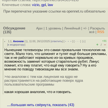
Короткая ссылка: https://opennet.ru/64505-vizio
Ключевые слова:
vizio
,
gpl
,
law
При перепечатке указание ссылки на opennet.ru обязательно
Обсуждение
Ajax
|
1 уровень
|
Линейный
|
+/-
|
Раскрыть
(135)
всё
|
RSS
+31
1.1
,
Аноним
(
1
), 11:00, 26/12/2025 [
ответить
] [
﹢﹢﹢
] [
· · ·
]
[
↓
]
+
–
[
к модератору
]
/
Нынешние телевизоры это самая провальная технология на
свете. Мало того, что шпионят и тулят ещё больше рекламы,
так и не работают нормально из-за кривых прошивок,
возможность заменит которые старательно рубят. Линус
помнит, кто ему платит, что ещё ему говорить? Ну а его
мнение по поводу тивоизации мы все знаем.
>по аналогии с тем как лицензия на ядро не
распространяется на работающие поверх ядра
пользовательские программы
какая хорошая аналогия, что и говорить.
....большая нить свёрнута, показать (43)