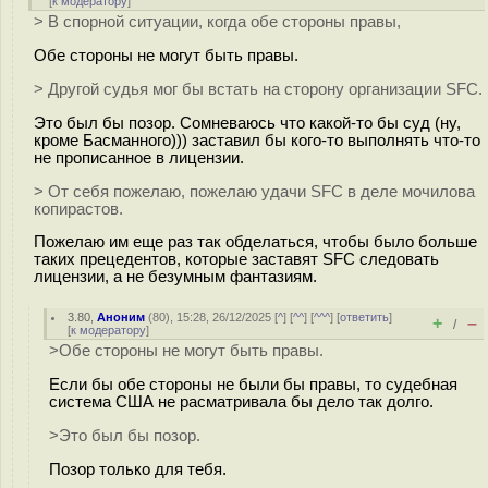
[
к модератору
]
> В спорной ситуации, когда обе стороны правы,
Обе стороны не могут быть правы.
> Другой судья мог бы встать на сторону организации SFC.
Это был бы позор. Сомневаюсь что какой-то бы суд (ну,
кроме Басманного))) заставил бы кого-то выполнять что-то
не прописанное в лицензии.
> От себя пожелаю, пожелаю удачи SFC в деле мочилова
копирастов.
Пожелаю им еще раз так обделаться, чтобы было больше
таких прецедентов, которые заставят SFC следовать
лицензии, а не безумным фантазиям.
3.80
,
Аноним
(
80
), 15:28, 26/12/2025 [
^
] [
^^
] [
^^^
] [
ответить
]
+
–
/
[
к модератору
]
>Обе стороны не могут быть правы.
Если бы обе стороны не были бы правы, то судебная
система США не расматривала бы дело так долго.
>Это был бы позор.
Позор только для тебя.