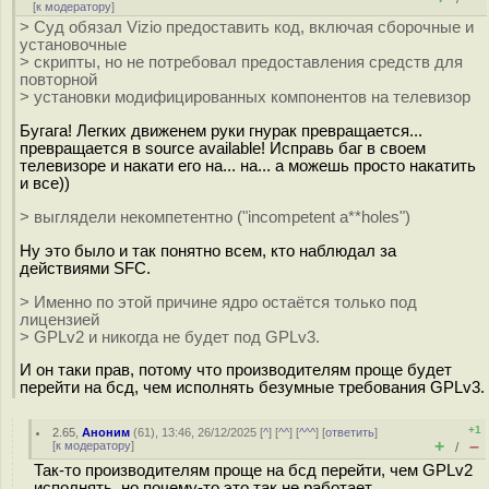
[
к модератору
]
> Суд обязал Vizio предоставить код, включая сборочные и
установочные
> скрипты, но не потребовал предоставления средств для
повторной
> установки модифицированных компонентов на телевизор
Бугага! Легких движенем руки гнурак превращается...
превращается в source available! Исправь баг в своем
телевизоре и накати его на... на... а можешь просто накатить
и все))
> выглядели некомпетентно ("incompetent a**holes")
Ну это было и так понятно всем, кто наблюдал за
действиями SFC.
> Именно по этой причине ядро остаётся только под
лицензией
> GPLv2 и никогда не будет под GPLv3.
И он таки прав, потому что производителям проще будет
перейти на бсд, чем исполнять безумные требования GPLv3.
+1
2.65
,
Аноним
(
61
), 13:46, 26/12/2025 [
^
] [
^^
] [
^^^
] [
ответить
]
+
–
[
к модератору
]
/
Так-то производителям проще на бсд перейти, чем GPLv2
исполнять, но почему-то это так не работает.