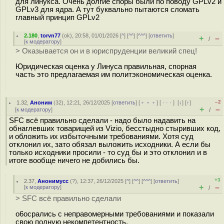
для линукса. Очень долгие споры были по поводу GPLv2 и
GPLv3 для ядра. А тут буквально пытаются сломать
главный принцип GPLv2
2.180
,
torvn77
(
ok
), 20:58, 01/01/2026 [
^
] [
^^
] [
^^^
] [
ответить
]
+
–
/
[
к модератору
]
> Оказывается он и в юриспруденции великий спец!
Юридическая оценка у Линуса правильная, спорная
часть это предлагаемая им политэкономическая оценка.
–2
1.32
,
Аноним
(
32
), 12:21, 26/12/2025 [
ответить
] [
﹢﹢﹢
] [
· · ·
]
[
↓
] [
↑
]
+
–
[
к модератору
]
/
SFC всё правильно сделали - надо было надавить на
обнаглевших товарищей из Vizio, бесстыдно стыривших код,
и обложить их избыточными требованиями. Хотя суд
отклонил их, зато обязал выложить исходники. А если бы
только исходники просили - то суд бы и это отклонил и в
итоге вообще ничего не добились бы.
+3
2.37
,
Анонимусс
(
?
), 12:37, 26/12/2025 [
^
] [
^^
] [
^^^
] [
ответить
]
+
–
[
к модератору
]
/
> SFC всё правильно сделали
о6оcpaлись с неправомерными требованиями и показали
свою полную некомпетентность.