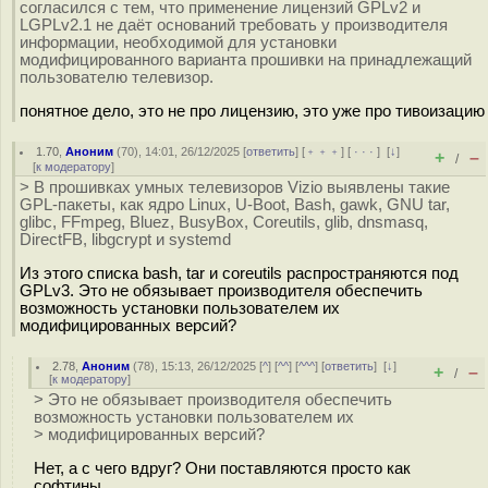
согласился с тем, что применение лицензий GPLv2 и
LGPLv2.1 не даёт оснований требовать у производителя
информации, необходимой для установки
модифицированного варианта прошивки на принадлежащий
пользователю телевизор.
понятное дело, это не про лицензию, это уже про тивоизацию
1.70
,
Аноним
(
70
), 14:01, 26/12/2025 [
ответить
] [
﹢﹢﹢
] [
· · ·
]
[
↓
]
+
–
/
[
к модератору
]
> В прошивках умных телевизоров Vizio выявлены такие
GPL-пакеты, как ядро Linux, U-Boot, Bash, gawk, GNU tar,
glibc, FFmpeg, Bluez, BusyBox, Coreutils, glib, dnsmasq,
DirectFB, libgcrypt и systemd
Из этого списка bash, tar и coreutils распространяются под
GPLv3. Это не обязывает производителя обеспечить
возможность установки пользователем их
модифицированных версий?
2.78
,
Аноним
(
78
), 15:13, 26/12/2025 [
^
] [
^^
] [
^^^
] [
ответить
]
[
↓
]
+
–
/
[
к модератору
]
> Это не обязывает производителя обеспечить
возможность установки пользователем их
> модифицированных версий?
Нет, а с чего вдруг? Они поставляются просто как
софтины.