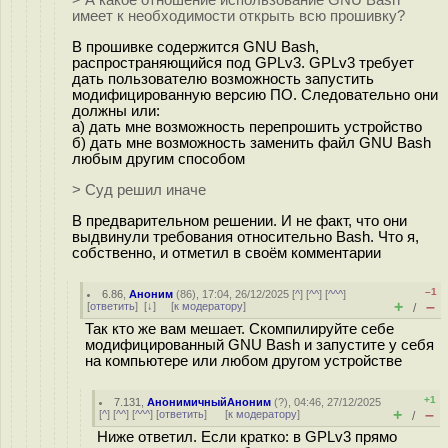
> А какое отношение использование GNU Bash
имеет к необходимости открыть всю прошивку?
В прошивке содержится GNU Bash,
распространяющийся под GPLv3. GPLv3 требует
дать пользователю возможность запустить
модифицированную версию ПО. Следовательно они
должны или:
а) дать мне возможность перепрошить устройство
б) дать мне возможность заменить файл GNU Bash
любым другим способом
> Суд решил иначе
В предварительном решении. И не факт, что они
выдвинули требования относительно Bash. Что я,
собственно, и отметил в своём комментарии
–1
6.86
,
Аноним
(
86
), 17:04, 26/12/2025 [
^
] [
^^
] [
^^^
]
+
–
[
ответить
]
[
↓
] [
к модератору
]
/
Так кто же вам мешает. Скомпилируйте себе
модифицированный GNU Bash и запустите у себя
на компьютере или любом другом устройстве
+1
7.131
,
АнонимичныйАноним
(
?
), 04:46, 27/12/2025
+
–
[
^
] [
^^
] [
^^^
] [
ответить
]
[
к модератору
]
/
Ниже ответил. Если кратко: в GPLv3 прямо