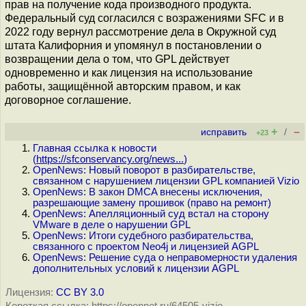
прав на получение кода производного продукта.
Федеральный суд согласился с возражениями SFC и в
2022 году вернул рассмотрение дела в Окружной суд
штата Калифорния и упомянул в постановлении о
возвращении дела о том, что GPL действует
одновременно и как лицензия на использование
работы, защищённой авторским правом, и как
договорное соглашение.
+
–
исправить
/
+23
Главная ссылка к новости
(
https://sfconservancy.org/news...
)
OpenNews: Новый поворот в разбирательстве,
связанном с нарушением лицензии GPL компанией Vizio
OpenNews: В закон DMCA внесены исключения,
разрешающие замену прошивок (право на ремонт)
OpenNews: Апелляционный суд встал на сторону
VMware в деле о нарушении GPL
OpenNews: Итоги судебного разбирательства,
связанного с проектом Neo4j и лицензией AGPL
OpenNews: Решение суда о неправомерности удаления
дополнительных условий к лицензии AGPL
Лицензия:
CC BY 3.0