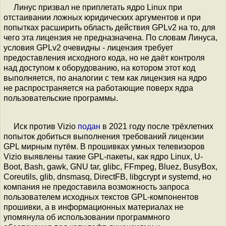
Линус призвал не приплетать ядро Linux при
отстаивании ложных юридических аргументов и при
попытках расширить область действия GPLv2 на то, для
чего эта лицензия не предназначена. По словам Линуса,
условия GPLv2 очевидны - лицензия требует
предоставления исходного кода, но не даёт контроля
над доступом к оборудованию, на котором этот код
выполняется, по аналогии с тем как лицензия на ядро
не распространяется на работающие поверх ядра
пользовательские программы.
Иск против Vizio
подан
в 2021 году после трёхлетних
попыток добиться выполнения требований лицензии
GPL мирным путём. В прошивках умных телевизоров
Vizio выявлены такие GPL-пакеты, как ядро Linux, U-
Boot, Bash, gawk, GNU tar, glibc, FFmpeg, Bluez, BusyBox,
Coreutils, glib, dnsmasq, DirectFB, libgcrypt и systemd, но
компания не предоставила возможность запроса
пользователем исходных текстов GPL-компонентов
прошивки, а в информационных материалах не
упомянула об использовании программного