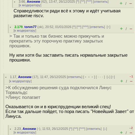
3.66
,
Аноним
(
62
), 13:47, 26/12/2025 [
^
] [
^^
] [
^^^
] [
ответить
]
+
–
/
[
к модератору
]
Справедливости ради всё к этому и идёт учитывая
развитие riscv.
2.179
,
torvn77
(
ok
), 20:52, 01/01/2026 [
^
] [
^^
] [
^^^
] [
ответить
]
[
↑
]
+
–
/
[
к модератору
]
> Так и только так бизнес можно прижучить и
прекратить эту порочную практику закрытых
прошивок.
Ну или хотя бы заставить писать нормальные закрытые
прошивки.
–1
1.17
,
Аноним
(
17
), 11:47, 26/12/2025 [
ответить
] [
﹢﹢﹢
] [
· · ·
]
[
↓
] [
↑
]
+
–
[
к модератору
]
/
>К обсуждению решения суда подключился Линус
Торвальдс
>Линус полагает
Оказывается он и в юриспруденции великий спец!
Если так дальше пойдет, то пора писать "Новейший Завет" от
Линуса.
–2
2.23
,
Аноним
(
-
), 11:53, 26/12/2025 [
^
] [
^^
] [
^^^
] [
ответить
]
[
↓
]
+
–
[
к модератору
]
/