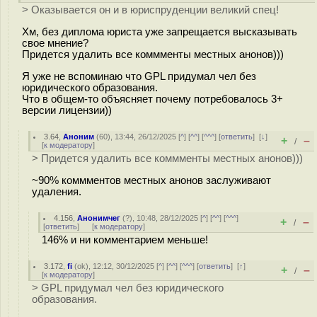
> Оказывается он и в юриспруденции великий спец!
Хм, без диплома юриста уже запрещается высказывать
свое мнение?
Придется удалить все коммменты местных анонов)))
Я уже не вспоминаю что GPL придумал чел без
юридического образования.
Что в общем-то объясняет почему потребовалось 3+
версии лицензии))
3.64
,
Аноним
(
60
), 13:44, 26/12/2025 [
^
] [
^^
] [
^^^
] [
ответить
]
[
↓
]
+
–
/
[
к модератору
]
> Придется удалить все коммменты местных анонов)))
~90% коммментов местных анонов заслуживают
удаления.
4.156
,
Анонимчег
(
?
), 10:48, 28/12/2025 [
^
] [
^^
] [
^^^
]
+
–
/
[
ответить
]
[
к модератору
]
146% и ни комментарием меньше!
3.172
,
fi
(
ok
), 12:12, 30/12/2025 [
^
] [
^^
] [
^^^
] [
ответить
]
[
↑
]
+
–
/
[
к модератору
]
> GPL придумал чел без юридического
образования.