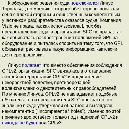
К обсуждению решения суда
подключился
Линус
Торвальдс, по мнению которого обе стороны показали
себя с плохой стороны и единственным компетентным
участником разбирательства оказался судья. Компания
Vizio не права, так как использовала Linux без
предоставления кода, а организация SFC не права, так
как добивалась распространения полномочий GPL на
оборудование и пыталась спорить на тему того, что GPL
обязывает раскрывать такую информацию, как ключи
для перепрошивки.
Линус
полагает
, что вместо обеспечения соблюдения
GPLv2, организация SFC ввязалась в отстаивание
ложной интерпретации GPLv2 и продвижение
некорректной повестки, противоречащей
волеизъявлению действительных правообладателей.
По мнению Линуса, GPLv2 не накладывает подобные
обязательства и представители SFC прекрасно это
знали, но в суде утверждали обратное и выглядели
некомпетентно ("incompetent a**holes"). Именно по этой
причине ядро остаётся только под лицензией GPLv2 и
никогда не будет
под GPLv3.