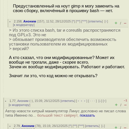
Предустановленный на ноут gimp я могу заменить на
свою сборку, включённый в прошивку bash — нет.
2.158
,
Аноним
(
157
), 11:52, 28/12/2025 [
^
] [
^^
] [
^^^
] [
ответить
]
[
↑
]
+
–
/
[
к модератору
]
> Из этого списка bash, tar и coreutils распространяются
под GPLv3. Это не
> обязывает производителя обеспечить возможность
установки пользователем их модифицированных
> версий?
А кто сказал, что они модифицированные? Может их
вообще не трогали, даже - скорее всего.
Зачем их вообще модифицировать. Работают и работают.
Значит ли это, что код можно не открывать?
–1
1.77
,
Аноним
(
-
), 15:09, 26/12/2025 [
ответить
] [
﹢﹢﹢
] [
· · ·
]
[
↓
] [
↑
]
+
–
[
к модератору
]
/
Автор новости хитрый манипулятор Линус дословно не писал слова
типа Именно по...
большой текст свёрнут,
показать
2.79
,
Аноним
(
78
), 15:19, 26/12/2025 [
^
] [
^^
] [
^^^
] [
ответить
]
[
↓
]
+
–
/