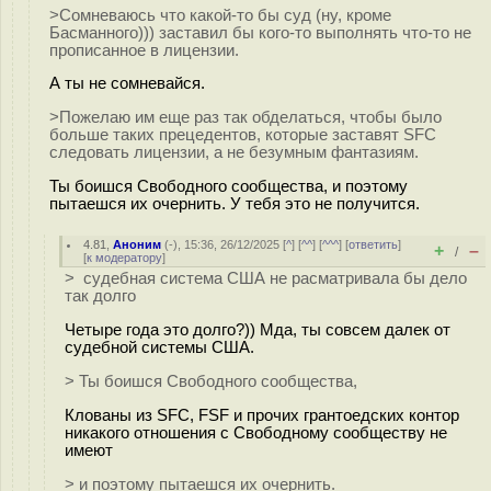
>Сомневаюсь что какой-то бы суд (ну, кроме
Басманного))) заставил бы кого-то выполнять что-то не
прописанное в лицензии.
А ты не сомневайся.
>Пожелаю им еще раз так обделаться, чтобы было
больше таких прецедентов, которые заставят SFC
следовать лицензии, а не безумным фантазиям.
Ты боишся Свободного сообщества, и поэтому
пытаешся их очернить. У тебя это не получится.
4.81
,
Аноним
(
-
), 15:36, 26/12/2025 [
^
] [
^^
] [
^^^
] [
ответить
]
+
–
/
[
к модератору
]
> судебная система США не расматривала бы дело
так долго
Четыре года это долго?)) Мда, ты совсем далек от
судебной системы США.
> Ты боишся Свободного сообщества,
Клованы из SFC, FSF и прочих грантоедских контор
никакого отношения с Свободному сообществу не
имеют
> и поэтому пытаешся их очернить.