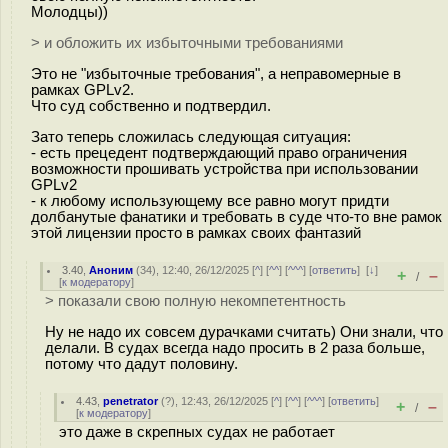
Молодцы))
> и обложить их избыточными требованиями
Это не "избыточные требования", а неправомерные в
рамках GPLv2.
Что суд собственно и подтвердил.
Зато теперь сложилась следующая ситуация:
- есть прецедент подтверждающий право ограничения
возможности прошивать устройства при использовании
GPLv2
- к любому использующему все равно могут придти
долбанутые фанатики и требовать в суде что-то вне рамок
этой лицензии просто в рамках своих фантазий
3.40
,
Аноним
(
34
), 12:40, 26/12/2025 [
^
] [
^^
] [
^^^
] [
ответить
]
[
↓
]
+
–
/
[
к модератору
]
> показали свою полную некомпетентность
Ну не надо их совсем дурачками считать) Они знали, что
делали. В судах всегда надо просить в 2 раза больше,
потому что дадут половину.
4.43
,
penetrator
(
?
), 12:43, 26/12/2025 [
^
] [
^^
] [
^^^
] [
ответить
]
+
–
/
[
к модератору
]
это даже в скрепных судах не работает