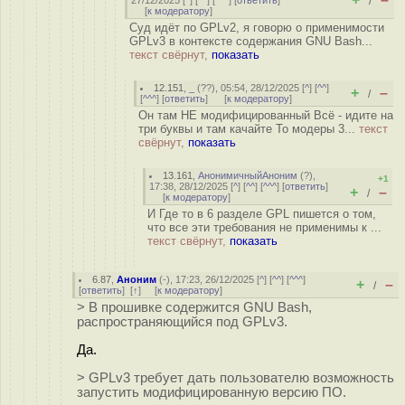
27/12/2025 [
^
] [
^^
] [
^^^
] [
ответить
]
/
[
к модератору
]
Суд идёт по GPLv2, я говорю о применимости
GPLv3 в контексте содержания GNU Bash...
текст свёрнут,
показать
12.151
,
_
(
??
), 05:54, 28/12/2025 [
^
] [
^^
]
+
–
/
[
^^^
] [
ответить
]
[
к модератору
]
Он там НЕ модифицированный Всё - идите на
три буквы и там качайте То модеры 3...
текст
свёрнут,
показать
13.161
,
АнонимичныйАноним
(
?
),
+1
17:38, 28/12/2025 [
^
] [
^^
] [
^^^
] [
ответить
]
+
–
/
[
к модератору
]
И Где то в 6 разделе GPL пишется о том,
что все эти требования не применимы к ...
текст свёрнут,
показать
6.87
,
Аноним
(
-
), 17:23, 26/12/2025 [
^
] [
^^
] [
^^^
]
+
–
/
[
ответить
]
[
↑
] [
к модератору
]
> В прошивке содержится GNU Bash,
распространяющийся под GPLv3.
Да.
> GPLv3 требует дать пользователю возможность
запустить модифицированную версию ПО.