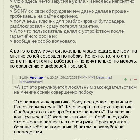
> Vizio здесь че-то закусила удила - и неслась непонятно
куда.
> SONY со свои оборудованием давно делала проще -
пробиваешь на сайте серийник,
> получаешь ключик для разблокировки бутлоадера,
разблокировал - сразу потерял гарантию.
> А то что пользователь делал с устройством после
гарантийного срока их
> вообще не особо волновало.
А вот это регулируется локальным законодательством, на
мнение соней совершенно побоку. Конечно, то, что drm
контент при этом не работает -- неприятненько, но мелочь,
по сравнению с цифровой тюрьмой.
3.100
,
Аноним
(
-
), 20:27, 26/12/2025 [
^
] [
^^
] [
^^^
] [
ответить
]
+
–
/
[
к модератору
]
>А вот это регулируется локальным законодательством,
на мнение соней совершенно побоку
Это нормальная практика. Sony всё делает правильно.
Полез ковырятся в ПО Телевизора - потерял гарантию.
Свобода это также про "ответственность". Ты лезешь
ковыряться в ПО железа - значит ты берёшь судьбу
этого железа полностью в свои руки. Производитель
больше тебе не помощник. И потом не жалуйся на
последствия.