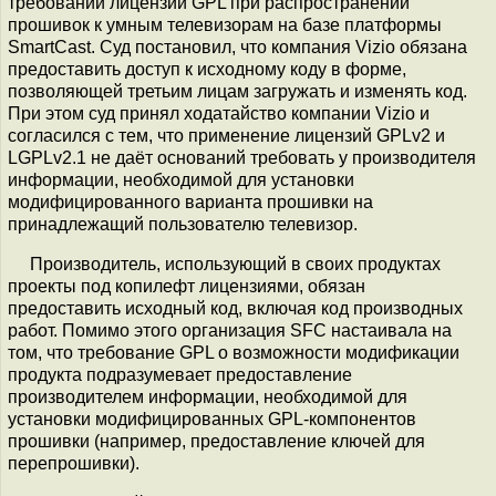
требований лицензии GPL при распространении
прошивок к умным телевизорам на базе платформы
SmartCast. Суд постановил, что компания Vizio обязана
предоставить доступ к исходному коду в форме,
позволяющей третьим лицам загружать и изменять код.
При этом суд принял ходатайство компании Vizio и
согласился с тем, что применение лицензий GPLv2 и
LGPLv2.1 не даёт оснований требовать у производителя
информации, необходимой для установки
модифицированного варианта прошивки на
принадлежащий пользователю телевизор.
Производитель, использующий в своих продуктах
проекты под копилефт лицензиями, обязан
предоставить исходный код, включая код производных
работ. Помимо этого организация SFC настаивала на
том, что требование GPL о возможности модификации
продукта подразумевает предоставление
производителем информации, необходимой для
установки модифицированных GPL-компонентов
прошивки (например, предоставление ключей для
перепрошивки).