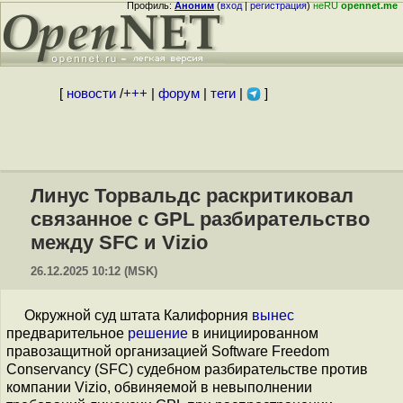
Профиль:
Аноним
(
вход
|
регистрация
)
неRU
opennet.me
[
новости
/
+++
|
форум
|
теги
|
]
Линус Торвальдс раскритиковал
связанное с GPL разбирательство
между SFС и Vizio
26.12.2025 10:12 (MSK)
Окружной суд штата Калифорния
вынес
предварительное
решение
в инициированном
правозащитной организацией Software Freedom
Conservancy (SFC) судебном разбирательстве против
компании Vizio, обвиняемой в невыполнении