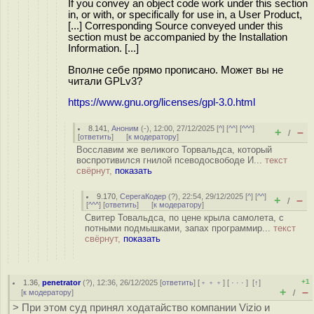
If you convey an object code work under this section
in, or with, or specifically for use in, a User Product,
[...] Corresponding Source conveyed under this
section must be accompanied by the Installation
Information. [...]
Вполне себе прямо прописано. Может вы не
читали GPLv3?
https://www.gnu.org/licenses/gpl-3.0.html
8.141
,
Аноним
(
-
), 12:00, 27/12/2025 [
^
] [
^^
] [
^^^
]
+
–
/
[
ответить
]
[
к модератору
]
Восславим же великого Торвальдса, который
воспротивился гнилой псеводосвободе И...
текст
свёрнут,
показать
9.170
,
СерегаКодер
(
?
), 22:54, 29/12/2025 [
^
] [
^^
]
+
–
/
[
^^^
] [
ответить
]
[
к модератору
]
Свитер Товальдса, по цене крыла самолета, с
потными подмышками, запах программир...
текст
свёрнут,
показать
+1
1.36
,
penetrator
(
?
), 12:36, 26/12/2025 [
ответить
] [
﹢﹢﹢
] [
· · ·
]
[
↑
]
+
–
[
к модератору
]
/
> При этом суд принял ходатайство компании Vizio и