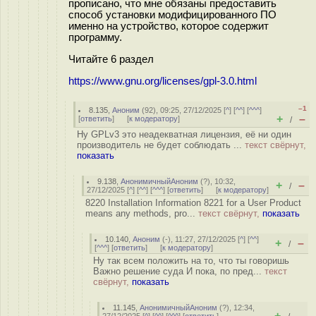
прописано, что мне обязаны предоставить
способ установки модифицированного ПО
именно на устройство, которое содержит
программу.
Читайте 6 раздел
https://www.gnu.org/licenses/gpl-3.0.html
–1
8.135
,
Аноним
(
92
), 09:25, 27/12/2025 [
^
] [
^^
] [
^^^
]
+
–
[
ответить
]
[
к модератору
]
/
Ну GPLv3 это неадекватная лицензия, её ни один
производитель не будет соблюдать ...
текст свёрнут,
показать
9.138
,
АнонимичныйАноним
(
?
), 10:32,
+
–
/
27/12/2025 [
^
] [
^^
] [
^^^
] [
ответить
]
[
к модератору
]
8220 Installation Information 8221 for a User Product
means any methods, pro...
текст свёрнут,
показать
10.140
,
Аноним
(
-
), 11:27, 27/12/2025 [
^
] [
^^
]
+
–
/
[
^^^
] [
ответить
]
[
к модератору
]
Ну так всем положить на то, что ты говоришь
Важно решение суда И пока, по пред...
текст
свёрнут,
показать
11.145
,
АнонимичныйАноним
(
?
), 12:34,
+
–