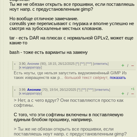
Ты же не обязан открыть все прошивки, если поставляешь
ноут напр. с предустановленным gimp?
Но вообще отличное замечание.
coreutils уже переписывают с гнурака и вполне успешно не
смотря на зубоскаленье местных клованов.
tar - есть DAR на плюсах с нормальной GPLv2, может еще
какие-то
bash - тоже есть варианты на замену
3.90
,
Аноним
(
90
), 18:15, 26/12/2025 [
^
] [
^^
] [
^^^
] [
ответить
]
+
–
/
[
к модератору
]
Есть ноуты, где нельзя запустить видоизменённый GIMP Из
таких извращенств как р...
большой текст свёрнут,
показать
+1
3.99
,
Аноним
(
70
), 19:54, 26/12/2025 [
^
] [
^^
] [
^^^
] [
ответить
]
+
–
[
к модератору
]
/
> Нет, а с чего вдруг? Они поставляются просто как
софтины.
С того, что эти софтины включены в поставляемую
единым блобом прошивку, например.
> Ты же не обязан открыть все прошивки, если
поставляешь ноут напр. с предустановленным gimp?