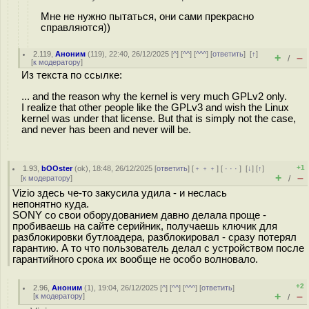
Мне не нужно пытаться, они сами прекрасно
справляются))
2.119
,
Аноним
(
119
), 22:40, 26/12/2025 [
^
] [
^^
] [
^^^
] [
ответить
]
[
↑
]
+
–
/
[
к модератору
]
Из текста по ссылке:
... and the reason why the kernel is very much GPLv2 only.
I realize that other people like the GPLv3 and wish the Linux
kernel was under that license. But that is simply not the case,
and never has been and never will be.
+1
1.93
,
bOOster
(
ok
), 18:48, 26/12/2025 [
ответить
] [
﹢﹢﹢
] [
· · ·
]
[
↓
] [
↑
]
+
–
[
к модератору
]
/
Vizio здесь че-то закусила удила - и неслась
непонятно куда.
SONY со свои оборудованием давно делала проще -
пробиваешь на сайте серийник, получаешь ключик для
разблокировки бутлоадера, разблокировал - сразу потерял
гарантию. А то что пользователь делал с устройством после
гарантийного срока их вообще не особо волновало.
+2
2.96
,
Аноним
(
1
), 19:04, 26/12/2025 [
^
] [
^^
] [
^^^
] [
ответить
]
+
–
[
к модератору
]
/