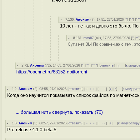
а чо не за 2006?
7.130
,
Аноним
(
7
), 17:51, 27/01/2026 [
^
] [
^^
] [
^^
10 лет - не так и давно это было. По
8.131
,
mos87
(
ok
), 17:53, 27/01/2026 [
^
] [
^^
Сути нет ЗЫ По сравнению с тем, эт
2.72
,
Аноним
(
72
), 14:03, 27/01/2026 [
^
] [
^^
] [
^^^
] [
ответить
]
[
↑
] [
к модер
https://opennet.ru/63152-qbittorrent
1.2
,
Аноним
(
2
), 08:55, 27/01/2026 [
ответить
] [
﹢﹢﹢
] [
· · ·
]
[
↓
] [
↑
] [
к модерат
Когда оно научится показывать список файлов по магнет-сс
....большая нить свёрнута, показать (70)
1.3
,
Аноним
(
3
), 08:57, 27/01/2026 [
ответить
] [
﹢﹢﹢
] [
· · ·
]
[
↑
] [
к модератору
Pre-release 4.1.0-beta.5