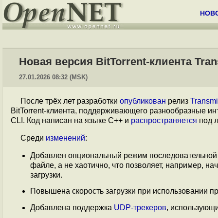
НОВ
Новая версия BitTorrent-клиента Tran
27.01.2026 08:32 (MSK)
После трёх лет разработки
опубликован
релиз
Transmi
BitTorrent-клиента, поддерживающего разнообразные ин
CLI. Код написан на языке С++ и
распространяется
под л
Среди
изменений
:
Добавлен опциональный режим последовательной за
файле, а не хаотично, что позволяет, например, н
загрузки.
Повышена скорость загрузки при использовании п
Добавлена поддержка
UDP-трекеров
, использующи