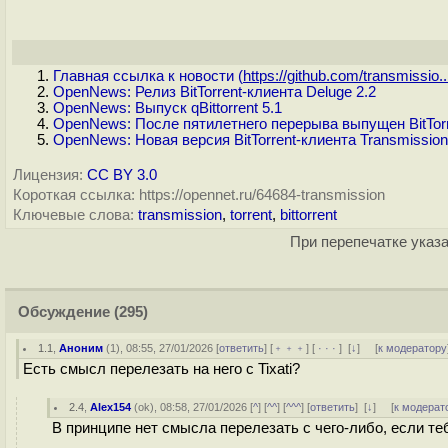
Главная ссылка к новости (
https://github.com/transmissio..
OpenNews: Релиз BitTorrent-клиента Deluge 2.2
OpenNews: Выпуск qBittorrent 5.1
OpenNews: После пятилетнего перерыва выпущен BitTorren
OpenNews: Новая версия BitTorrent-клиента Transmission
Лицензия:
CC BY 3.0
Короткая ссылка: https://opennet.ru/64684-transmission
Ключевые слова:
transmission
,
torrent
,
bittorrent
При перепечатке указа
Обсуждение
(295)
1.1
,
Аноним
(
1
), 08:55, 27/01/2026 [
ответить
] [
﹢﹢﹢
] [
· · ·
]
[
↓
] [
к модератору
Есть смысл перелезать на него с Tixati?
2.4
,
Alex154
(
ok
), 08:58, 27/01/2026 [
^
] [
^^
] [
^^^
] [
ответить
]
[
↓
] [
к модерат
В принципе нет смысла перелезать с чего-либо, если те