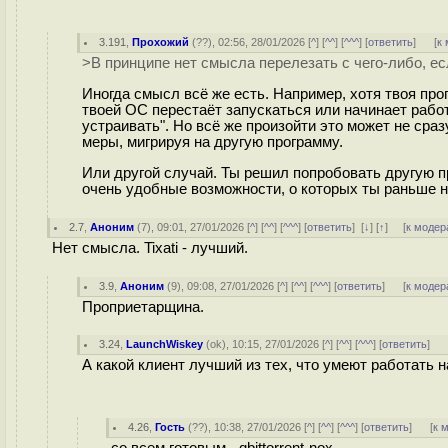
3.191
,
Прохожий
(
??
), 02:56, 28/01/2026 [
^
] [
^^
] [
^^^
] [
ответить
]
[
к
>В принципе нет смысла перелезать с чего-либо, ес
Иногда смысл всё же есть. Например, хотя твоя про
твоей ОС перестаёт запускаться или начинает работ
устраивать". Но всё же произойти это может не сра
меры, мигрируя на другую программу.
Или другой случай. Ты решил попробовать другую пр
очень удобные возможности, о которых ты раньше н
2.7
,
Аноним
(
7
), 09:01, 27/01/2026 [
^
] [
^^
] [
^^^
] [
ответить
]
[
↓
] [
↑
] [
к модер
Нет смысла. Tixati - лучший.
3.9
,
Аноним
(
9
), 09:08, 27/01/2026 [
^
] [
^^
] [
^^^
] [
ответить
]
[
к модер
Проприетарщина.
3.24
,
LaunchWiskey
(
ok
), 10:15, 27/01/2026 [
^
] [
^^
] [
^^^
] [
ответить
]
А какой клиент лучший из тех, что умеют работать 
4.26
,
Гость
(
??
), 10:38, 27/01/2026 [
^
] [
^^
] [
^^^
] [
ответить
]
[
к 