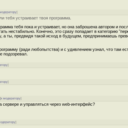
 модератору
]
ли тебя устраивает твоя программа.
грамма тебя пока и устраивает, но она заброшена автором и пос
ать нестабильно. Конечно, это сразу попадает в категорию "пе
зу, а ты, предвидя такой исход в будущем, предпринимаешь пре
ограмму (ради любопытства) и с удивлением узнал, что там ест
е подозревал.
атору
]
атору
]
[
к модератору
]
на сервере и управляться через web-интерфейс?
модератору
]