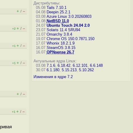
Дистрибутивы:
05.08
Tails 7.10.1
+
–
/
04.08
Deepin 25.2.1
03.08
Azure Linux 3.0.20260803
01.08
NetBSD 11.0
24.07
Ubuntu Touch 24.04 2.0
+
–
/
+2
23.07
Solaris 11.4 SRU94
21.07
Omarchy 3.8.4
19.07
Chrome OS 150.0.7871.150
17.07
Whonix 18.2.1.9
+
–
/
+1
16.07
SteamOS 3.8.15
16.07
OPNsense 26.7
Актуальные ядра Linux:
+
–
/
+1
03.08
7.1.6
,
6.18.42
,
6.12.101
,
6.6.148
30.07
6.1.180
,
5.15.213
,
5.10.262
Изменения в ядре 7.2
+
–
/
+
–
/
+1
Кривая