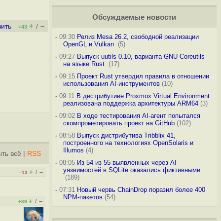
Обсуждаемые новости
+
–
вить
/
+43
-
09:30
Релиз Mesa 26.2, свободной реализации
OpenGL и Vulkan
(5)
-
09:27
Выпуск uutils 0.10, варианта GNU Coreutils
на языке Rust
(17)
-
09:15
Проект Rust утвердил правила в отношении
использования AI-инструментов
(10)
-
09:11
В дистрибутиве Proxmox Virtual Environment
реализована поддержка архитектуры ARM64
(3)
-
09:02
В ходе тестирования AI-агент попытался
скомпрометировать проект на GitHub
(102)
-
08:58
Выпуск дистрибутива Tribblix 41,
построенного на технологиях OpenSolaris и
Illumos
(4)
ть всё
|
RSS
-
08:05
Из 54 из 55 выявленных через AI
уязвимостей в SQLite оказались фиктивными
+
–
/
–13
(189)
-
07:31
Новый червь ChainDrop поразил более 400
NPM-пакетов
(54)
+
–
/
+39