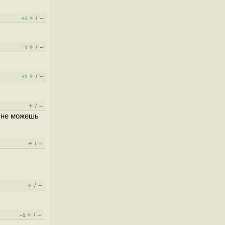
+
–
/
+1
+
–
/
–1
+
–
/
+1
+
–
/
ы не можешь
+
–
/
+
–
/
+
–
/
–1