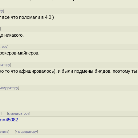
ру
]
т всё что поломали в 4.0 )
у
]
е никакого.
атору
]
трекеров-майнеров.
ратору
]
лько то что афишировалось), и были подмены билдов, поэтому т
 модератору
]
ь
]
[
к модератору
]
num=45082
етить
]
[
к модератору
]