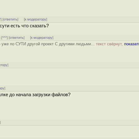
^
] [
ответить
]
[
к модератору
]
 сути есть что сказать?
] [
^^^
] [
ответить
]
[
к модератору
]
о уже по СУТИ другой проект С другими людьми...
текст свёрнут,
показат
атору
]
ору
]
ылке до начала загрузки файлов?
]