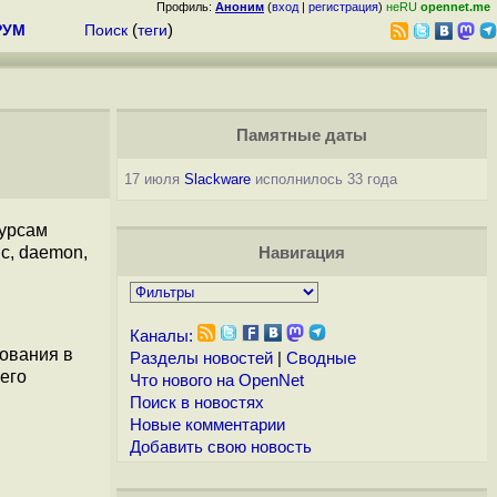
Профиль:
Аноним
(
вход
|
регистрация
)
неRU
opennet.me
РУМ
Поиск
(
теги
)
Памятные даты
17 июля
Slackware
исполнилось 33 года
сурсам
с, daemon,
Навигация
Каналы:
дования в
Разделы новостей
|
Сводные
 его
Что нового на OpenNet
Поиск в новостях
Новые комментарии
Добавить свою новость