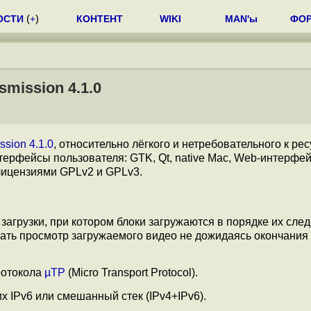
ОСТИ
(
+
)
КОНТЕНТ
WIKI
MAN'ы
ФО
smission 4.1.0
ssion 4.1.0
, относительно лёгкого и нетребовательного к ре
терфейсы пользователя: GTK, Qt, native Mac, Web-интерфей
ицензиями GPLv2 и GPLv3.
грузки, при котором блоки загружаются в порядке их сле
ачать просмотр загружаемого видео не дожидаясь окончания
ротокола
µTP
(Micro Transport Protocol).
х IPv6 или смешанный стек (IPv4+IPv6).