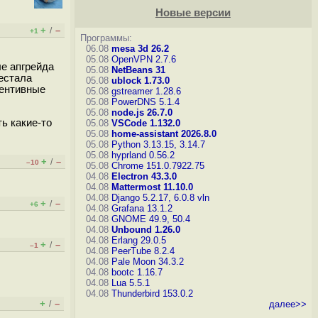
Новые версии
+
–
/
+1
Программы:
06.08
mesa 3d 26.2
05.08
OpenVPN 2.7.6
ле апгрейда
05.08
NetBeans 31
рестала
05.08
ublock 1.73.0
вентивные
05.08
gstreamer 1.28.6
05.08
PowerDNS 5.1.4
05.08
node.js 26.7.0
ь какие-то
05.08
VSCode 1.132.0
05.08
home-assistant 2026.8.0
05.08
Python 3.13.15, 3.14.7
05.08
hyprland 0.56.2
+
–
/
–10
05.08
Chrome 151.0.7922.75
04.08
Electron 43.3.0
04.08
Mattermost 11.10.0
04.08
Django 5.2.17, 6.0.8
vln
+
–
/
+6
04.08
Grafana 13.1.2
04.08
GNOME 49.9, 50.4
04.08
Unbound 1.26.0
04.08
Erlang 29.0.5
+
–
/
–1
04.08
PeerTube 8.2.4
04.08
Pale Moon 34.3.2
04.08
bootc 1.16.7
04.08
Lua 5.5.1
04.08
Thunderbird 153.0.2
+
–
/
далее>>