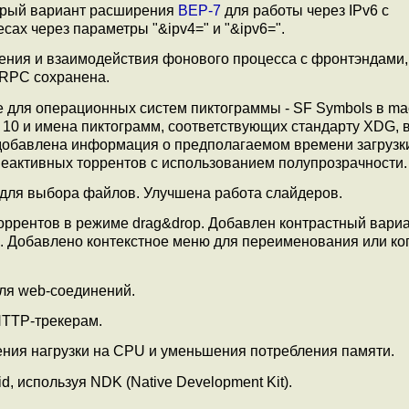
арый вариант расширения
BEP-7
для работы через IPv6 с
х через параметры "&ipv4=" и "&ipv6=".
ения и взаимодействия фонового процесса с фронтэндами,
 RPC сохранена.
е для операционных систем пиктограммы - SF Symbols в m
 10 и имена пиктограмм, соответствующих стандарту XDG, 
добавлена информация о предполагаемом времени загрузки
е неактивных торрентов с использованием полупрозрачности.
для выбора файлов. Улучшена работа слайдеров.
оррентов в режиме drag&drop. Добавлен контрастный вари
 Добавлено контекстное меню для переименования или к
ля web-соединений.
HTTP-трекерам.
жения нагрузки на CPU и уменьшения потребления памяти.
 используя NDK (Native Development Kit).