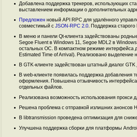
Добавлена поддержка трекеров, использующих ст
выставлением информации о дополнительных адреса
Предложен
новый API RPC для удалённого управл
совместимый с
JSON-RPC 2.0
. Поддержка старого
В меню и панели Qt-клиента задействованы родны
Segoe Fluent в Windows 11, Segoe MDL2 в Windows
остальных ОС. В компактном режиме интерфейса 
Estimated Time of Arrival). Реализовано выделени
В GTK-клиенте задействован штатный диалог GTK 
В web-клиенте появилась поддержка добавления т
оформления. Повышена отзывчивость интерфейса.
отдельных файлов.
Реализована возможность использования прокси д
Решена проблема с отправкой излишних анонсов 
В libtransmission проведена оптимизация для сни
Улучшена поддержка сборки для платформы Android,