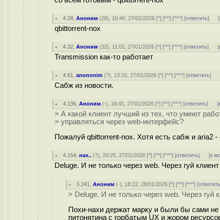
со всем готовым - qbittorrent-nox
4.28
,
Аноним
(
28
), 10:40, 27/01/2026 [
^
] [
^^
] [
^^^
] [
ответить
]
[
qbittorrent-nox
4.32
,
Аноним
(
32
), 11:02, 27/01/2026 [
^
] [
^^
] [
^^^
] [
ответить
]
[
Transmission как-то работает
4.61
,
anononim
(
?
), 13:20, 27/01/2026 [
^
] [
^^
] [
^^^
] [
ответить
]
Сабж из новости.
4.136
,
Аноним
(
-
), 18:41, 27/01/2026 [
^
] [
^^
] [
^^^
] [
ответить
]
[
> А какой клиент лучший из тех, что умеют рабо
> управляться через web-интерфейс?
Пожалуй qbittorrent-nox. Хотя есть сабж и aria2
4.154
,
нах..
(
?
), 20:25, 27/01/2026 [
^
] [
^^
] [
^^^
] [
ответить
]
[
к м
Deluge. И не только через web. Через гуй клиент 
5.241
,
Аноним
(
-
), 18:22, 28/01/2026 [
^
] [
^^
] [
^^^
] [
ответит
> Deluge. И не только через web. Через гуй к
Похи-нахи держат марку и были бы сами не 
питонятина с горбатым UX и жором ресурсов