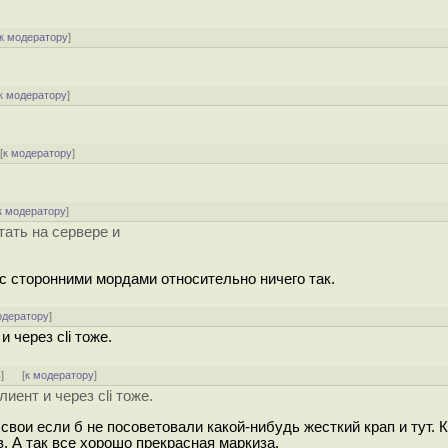
к модератору
]
к модератору
]
[
к модератору
]
к модератору
]
тать на сервере и
 - с сторонними мордами относительно ничего так.
одератору
]
и через cli тоже.
ь
]
[
к модератору
]
лиент и через cli тоже.
свои если б не посоветовали какой-нибудь жесткий крап и тут. 
. А так все хорошо прекрасная маркиза.