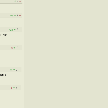
+
–
/
+
–
/
+2
+
–
/
+15
т не
+
–
/
–6
+
–
/
+4
вать
+
–
/
–1