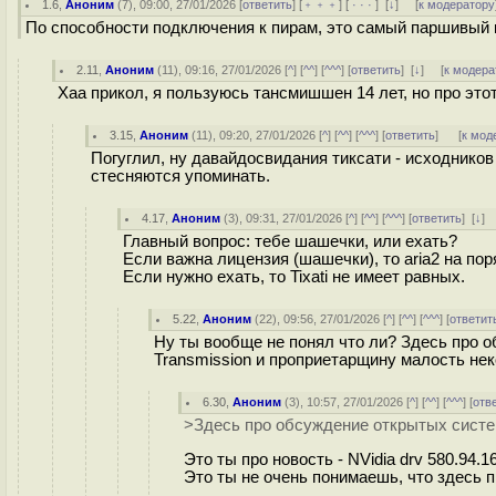
1.6
,
Аноним
(
7
), 09:00, 27/01/2026 [
ответить
] [
﹢﹢﹢
] [
· · ·
]
[
↓
] [
к модератору
По способности подключения к пирам, это самый паршивый кл
2.11
,
Аноним
(
11
), 09:16, 27/01/2026 [
^
] [
^^
] [
^^^
] [
ответить
]
[
↓
] [
к модера
Хаа прикол, я пользуюсь тансмишшен 14 лет, но про этот
3.15
,
Аноним
(
11
), 09:20, 27/01/2026 [
^
] [
^^
] [
^^^
] [
ответить
]
[
к мод
Погуглил, ну давайдосвидания тиксати - исходников 
стесняются упоминать.
4.17
,
Аноним
(
3
), 09:31, 27/01/2026 [
^
] [
^^
] [
^^^
] [
ответить
]
[
↓
]
Главный вопрос: тебе шашечки, или ехать?
Если важна лицензия (шашечки), то aria2 на пор
Если нужно ехать, то Tixati не имеет равных.
5.22
,
Аноним
(
22
), 09:56, 27/01/2026 [
^
] [
^^
] [
^^^
] [
ответит
Ну ты вообще не понял что ли? Здесь про 
Transmission и проприетарщину малость нек
6.30
,
Аноним
(
3
), 10:57, 27/01/2026 [
^
] [
^^
] [
^^^
] [
отв
>Здесь про обсуждение открытых систем
Это ты про новость - NVidia drv 580.94.1
Это ты не очень понимаешь, что здесь п