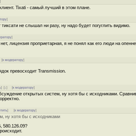
]
иент. Tixati - самый лучший в этом плане.
тору
]
 тиксати не слышал ни разу, ну надо будет погуглить видимо.
ератору
]
нет, лицензия проприетарная, я не понял как его люди на опенне
 [
к модератору
]
ядок превосходит Transmission.
ь
]
[
↓
] [
к модератору
]
обсуждение открытых систем, ну хотя бы с исходниками. Cравни
орректно.
етить
]
[
к модератору
]
, ну хотя бы с исходниками
6, 580.126.09?
роисходит.