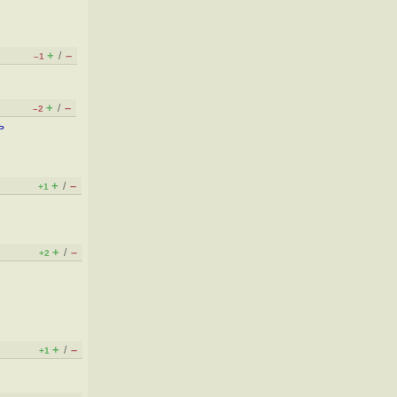
+
–
/
–1
+
–
/
–2
ь
+
–
/
+1
+
–
/
+2
+
–
/
+1