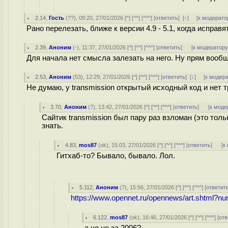
2.14
,
Гость
(
??
), 09:20, 27/01/2026 [
^
] [
^^
] [
^^^
] [
ответить
]
[
↑
] [
к модерато
Рано перелезать, ближе к версии 4.9 - 5.1, когда исправя
2.39
,
Аноним
(
-
), 11:37, 27/01/2026 [
^
] [
^^
] [
^^^
] [
ответить
]
[
к модератор
Для начала нет смысла залезать на него. Ну прям вообщ
2.53
,
Аноним
(
53
), 12:29, 27/01/2026 [
^
] [
^^
] [
^^^
] [
ответить
]
[
↓
] [
к модер
Не думаю, у transmission открытый исходный код и нет 
3.70
,
Аноним
(
7
), 13:42, 27/01/2026 [
^
] [
^^
] [
^^^
] [
ответить
]
[
к моде
Сайтик transmission был пару раз взломан (это то
знать.
4.83
,
mos87
(
ok
), 15:03, 27/01/2026 [
^
] [
^^
] [
^^^
] [
ответить
]
[
к
Гитхаб-то? Бывало, бывало. Лол.
5.112
,
Аноним
(
7
), 15:56, 27/01/2026 [
^
] [
^^
] [
^^^
] [
ответит
https://www.opennet.ru/opennews/art.shtml?
6.122
,
mos87
(
ok
), 16:46, 27/01/2026 [
^
] [
^^
] [
^^^
] [
отв