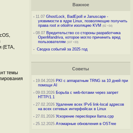
Важное
-
11.07
GhostLock, BadEpoll и Januscape -
уязвимости в ядре Linux, позволяющие получить
права root и обойти изоляцию KVM
(82 +34)
-
08.07
Вредительство со стороны разработчика
acOS,
OpenMandriva, которое могло причинить вред
в
пользователям
(107 +33)
 (ETA,
-
Сводка событий за 2025 год
Советы
ант темы
опирования
-
19.04.2026
PKI с аппаратным TRNG за 10 дней при
помощи AI
-
09.03.2026
Борьба с web-ботами через запрет
HTTP/1.1
-
27.02.2026
Удаление всех IPv6 link-local адресов
на всех сетевых интерфейсах в Linux
-
27.01.2026
Ускорение пересборки llama.cpp
-
25.12.2025
Атомарные обновления в OSTree