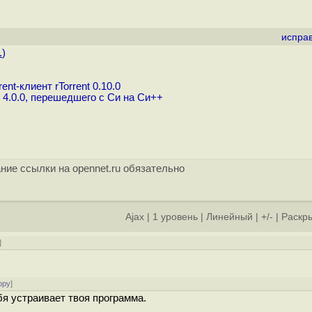
испра
.
)
t-клиент rTorrent 0.10.0
 4.0.0, перешедшего с Си на Си++
ние ссылки на opennet.ru обязательно
Ajax
|
1 уровень
|
Линейный
|
+/-
|
Раскры
]
ору
]
бя устраивает твоя программа.