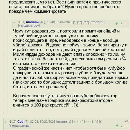
предположить, что нет. Все начинается с практического
опыта, понимаешь братан? Нужно просто попробовать,
прежде чем комментировать.
3.51
,
Аноним
(
46
), 16:40, 05/02/2026 [
^
] [
^^
] [
^^^
] [
ответить
]
+
–
/
[
к модератору
]
Чему тут радоваться... повторили примитивнейший и
тупейший видом(не говорю уже про логику
происходящего в игре, недодракон в конце - вообще
убило) движок.. Я даже не пойму - зачем, бери пиратку и
играй если что - но, нет давай сделаем кривой костыль!
Миллипрды доходов не дают спать спокойно что ли, ну
так этот же не безплатный, да и сколько там реально %
из отмытого - никто не знает же.
С графической же части - нет чтобы хотя бы к кубу2/co
прикручивать, там хоть размер кубов м.б.куда меньше
да и почти любые формы возможны, правда тоже тормоз
(на сколько то больших детализациях с большом кол-ве
ботов, и то легко решаемо).
Впрочем, вчера чуть глянул на ютубе роблохизатор -
теперь мне даже графика майнакрафтохизатора -
видится в 100 раз красивей!... )))
–3
1.17
,
Cyd
(
?
), 02:03, 30/01/2026 [
ответить
] [
﹢﹢﹢
] [
· · ·
]
[
↓
] [
↑
]
+
–
[
к модератору
]
/