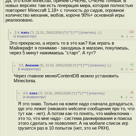
Да, это клон Minecraft, причём ОЧЕНЬ, ОЧЕНЬ точный. В
новых версиях там есть генерация мира, которая полностью
повторяет Minecraft 1.18+ с точность до сидов, огромное
количество механик, мобов, короче 90%+ основной игры
реализовано.
–11
2.4
,
пэпэ
(
?
), 21:51, 29/01/2026 [
^
] [
^^
] [
^^^
] [
ответить
]
[
↓
]
+
–
[
к модератору
]
/
Это прекрасно, а играть то в это как? Как играть в
Майнкрафт я понимаю - заходишь в магазин, покупаешь,
через 5 минут нажимаешь "старт". А тут?
+1
3.5
,
Аноним
(
5
), 21:53, 29/01/2026 [
^
] [
^^
] [
^^^
] [
ответить
]
[
↓
]
+
–
[
к модератору
]
/
Через главное меню/ContentDB можно установить
Mineclonia.
–5
4.9
,
пэпэ
(
?
), 22:01, 29/01/2026 [
^
] [
^^
] [
^^^
] [
ответить
]
+
–
[
к модератору
]
/
Я это знаю. Только на компе надо сначала догадаться,
где это лежит (никакого welcome сообщения про то, что
тут как - нет). А потом как-то понять, что майнклониа -
это то, что мне надо - система ранжирования и поиска
этого сделать не позволяют. А на мобиле список игр
грузится раз в 10 попыток (нет, это не РКН).