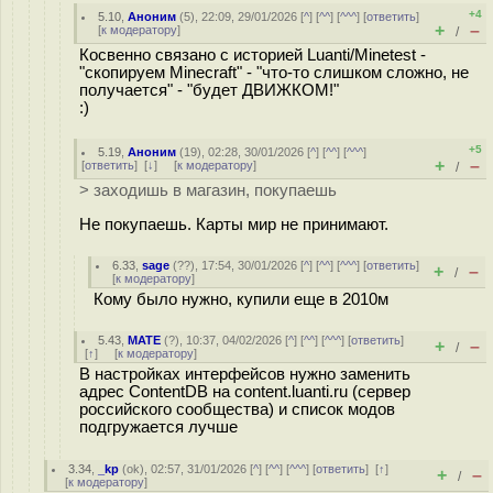
+4
5.10
,
Аноним
(
5
), 22:09, 29/01/2026 [
^
] [
^^
] [
^^^
] [
ответить
]
+
–
[
к модератору
]
/
Косвенно связано с историей Luanti/Minetest -
"скопируем Minecraft" - "что-то слишком сложно, не
получается" - "будет ДВИЖКОМ!"
:)
+5
5.19
,
Аноним
(
19
), 02:28, 30/01/2026 [
^
] [
^^
] [
^^^
]
+
–
[
ответить
]
[
↓
] [
к модератору
]
/
> заходишь в магазин, покупаешь
Не покупаешь. Карты мир не принимают.
6.33
,
sage
(
??
), 17:54, 30/01/2026 [
^
] [
^^
] [
^^^
] [
ответить
]
+
–
/
[
к модератору
]
Кому было нужно, купили еще в 2010м
5.43
,
MATE
(
?
), 10:37, 04/02/2026 [
^
] [
^^
] [
^^^
] [
ответить
]
+
–
/
[
↑
] [
к модератору
]
В настройках интерфейсов нужно заменить
адрес ContentDB на content.luanti.ru (сервер
российского сообщества) и список модов
подгружается лучше
3.34
,
_kp
(
ok
), 02:57, 31/01/2026 [
^
] [
^^
] [
^^^
] [
ответить
]
[
↑
]
+
–
/
[
к модератору
]