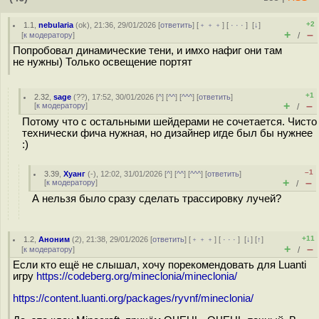
+2
1.1
,
nebularia
(
ok
), 21:36, 29/01/2026 [
ответить
] [
﹢﹢﹢
] [
· · ·
]
[
↓
]
+
–
[
к модератору
]
/
Попробовал динамические тени, и имхо нафиг они там
не нужны) Только освещение портят
+1
2.32
,
sage
(
??
), 17:52, 30/01/2026 [
^
] [
^^
] [
^^^
] [
ответить
]
+
–
[
к модератору
]
/
Потому что с остальными шейдерами не сочетается. Чисто
технически фича нужная, но дизайнер игде был бы нужнее
:)
–1
3.39
,
Хуанг
(-), 12:02, 31/01/2026 [
^
] [
^^
] [
^^^
] [
ответить
]
+
–
[
к модератору
]
/
А нельзя было сразу сделать трассировку лучей?
+11
1.2
,
Аноним
(
2
), 21:38, 29/01/2026 [
ответить
] [
﹢﹢﹢
] [
· · ·
]
[
↓
] [
↑
]
+
–
[
к модератору
]
/
Если кто ещё не слышал, хочу порекомендовать для Luanti
игру
https://codeberg.org/mineclonia/mineclonia/
https://content.luanti.org/packages/ryvnf/mineclonia/