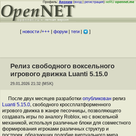
Профиль:
Аноним
(
вход
|
регистрация
)
неRU
opennet.me
[
новости
/
+++
|
форум
|
теги
|
]
Релиз свободного воксельного
игрового движка Luanti 5.15.0
29.01.2026 21:32 (MSK)
После двух месяцев разработки
опубликован
релиз
Luanti 5.15.0
, свободного кроссплатформенного
игрового движка в жанре песочницы, позволяющего
создавать игры по аналогу Roblox, но с воксельной
механикой, используя различные блоки для совместного
формирования игроками различных структур и
построек, образующих подобие виртуального мира.