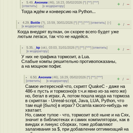
5.49
,
Аноним
(
46
), 16:23, 05/02/2026 [
^
] [
^^
] [
^^^
]
+
–
/
[
ответить
]
[
к модератору
]
Тогда ждём и конверсию на Python...
4.29
,
Bottle
(
?
), 15:59, 30/01/2026 [
^
] [
^^
] [
^^^
] [
ответить
]
[
↑
]
+
–
/
[
к модератору
]
Когда внедрят вулкан, он скорее всего будет уже
лютым легаси, так что не надейся.
5.35
,
_kp
(
ok
), 03:03, 31/01/2026 [
^
] [
^^
] [
^^^
] [
ответить
]
+
–
/
[
к модератору
]
У них не графика тормозит, а Lua.
Слабые компы решительно противопоказаны,
а на мощном пофиг.
6.50
,
Аноним
(
46
), 16:29, 05/02/2026 [
^
] [
^^
] [
^^^
]
+
–
/
[
ответить
]
[
к модератору
]
Самое интересной что, скрипт QuakeC - даже на
486-х пусть и тормозно(в т.ч.и явно из-за него же)
но, бегал в играх. А, потом пошла мода на тормоза
в скриптах - Unreal-script, Java, LUA, Python, что
там ещё [было] в играх? Ocamlа какого-нибудь не
хватает.
Но, самое тупое - что, тормозит всё ныне и на Сях,
значит в библиотеках и самих компиляторах, как в
виндах и линукс сборках, тоже добавляют
залагивания за $, при добавлении оптимизаций на