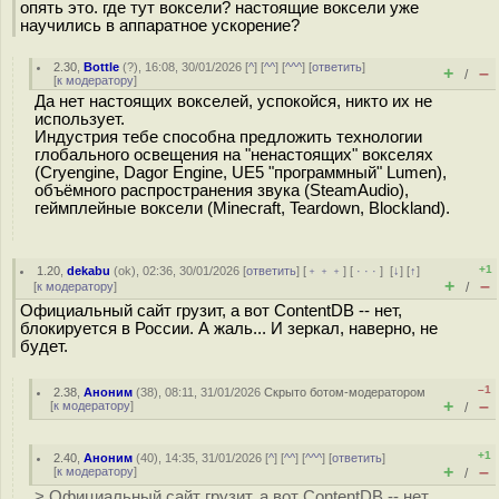
опять это. где тут воксели? настоящие воксели уже
научились в аппаратное ускорение?
2.30
,
Bottle
(
?
), 16:08, 30/01/2026 [
^
] [
^^
] [
^^^
] [
ответить
]
+
–
/
[
к модератору
]
Да нет настоящих вокселей, успокойся, никто их не
использует.
Индустрия тебе способна предложить технологии
глобального освещения на "ненастоящих" вокселях
(Cryengine, Dagor Engine, UE5 "программный" Lumen),
объёмного распространения звука (SteamAudio),
геймплейные воксели (Minecraft, Teardown, Blockland).
+1
1.20
,
dekabu
(
ok
), 02:36, 30/01/2026 [
ответить
] [
﹢﹢﹢
] [
· · ·
]
[
↓
] [
↑
]
+
–
[
к модератору
]
/
Официальный сайт грузит, а вот ContentDB -- нет,
блокируется в России. А жаль... И зеркал, наверно, не
будет.
–1
2.38
,
Аноним
(
38
), 08:11, 31/01/2026
Скрыто ботом-модератором
+
–
[
к модератору
]
/
+1
2.40
,
Аноним
(
40
), 14:35, 31/01/2026 [
^
] [
^^
] [
^^^
] [
ответить
]
+
–
[
к модератору
]
/
> Официальный сайт грузит, а вот ContentDB -- нет,