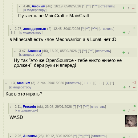
4.46
,
Аноним
(
46
), 16:19, 05/02/2026 [
^
] [
^^
] [
^^^
] [
ответить
]
+
–
/
[
к модератору
]
Путаешь не MainCraft с MainCraft
+1
2.27
,
анондирован
(
?
), 12:45, 30/01/2026 [
^
] [
^^
] [
^^^
] [
ответить
]
+
–
[
↑
] [
к модератору
]
/
в MInecraft есть клон Mechwarrior, а в Lunati нет :D
3.47
,
Аноним
(
46
), 16:20, 05/02/2026 [
^
] [
^^
] [
^^^
] [
ответить
]
+
–
/
[
к модератору
]
Ну так "это же OpenSounrce - тебе никто ничего не
должен", бери руки и вперед!
–1
1.3
,
Аноним
(
3
), 21:44, 29/01/2026 [
ответить
] [
﹢﹢﹢
] [
· · ·
]
[
↓
] [
↑
]
+
–
[
к модератору
]
/
Как в это играть?
+5
2.11
,
Frestein
(
ok
), 23:08, 29/01/2026 [
^
] [
^^
] [
^^^
] [
ответить
]
+
–
[
к модератору
]
/
WASD
2.26
,
Аноним
(
26
), 10:12, 30/01/2026 [
^
] [
^^
] [
^^^
] [
ответить
]
+
–