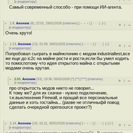
/
[
к модератору
]
Самый современный способо - при помощи ИИ-агента.
1.8
,
Аноним
(
8
), 22:01, 29/01/2026 [
ответить
] [
﹢﹢﹢
] [
· · ·
]
[
↑
]
+
–
/
[
к модератору
]
Очень круто!
1.13
,
Аноним
(
13
), 01:09, 30/01/2026 [
ответить
] [
﹢﹢﹢
] [
· · ·
]
[
↓
]
+
–
/
[
к модератору
]
Попробовал сыграть в майнклонию с модом industrialtest,все
же еще до ic2c на майне рости и рости,если бы умел кодить
то помог,потому что идея открытого майна с открытыми
модами очень крутая.
2.53
,
Аноним
(
53
), 19:36, 05/02/2026 [
^
] [
^^
] [
^^^
] [
ответить
]
+
–
/
[
к модератору
]
про открытость модов никто не говорил...
К тому же? для их скачки - нужно подключение,
т.е.выклюxения Firewall, и прощай все персональные
данные и хоть гостайна... (разве не отличныфй повод
сделать очередной opensource проект?)
1.14
,
Аноним
(
14
), 01:11, 30/01/2026 [
ответить
] [
﹢﹢﹢
] [
· · ·
]
[
↓
] [
↑
]
+
–
/
[
к модератору
]