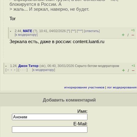
блокируется в России. А
> жаль... И зеркал, наверно, не будет.
Tor
+1
2.44
,
MATE
(
?
), 10:41, 04/02/2026 [
^
] [
^^
] [
^^^
] [
ответить
]
+
–
[
к модератору
]
/
Зеркала есть, даже в россии: content.luanti.ru
1.24
,
Джон Титор
(
ok
), 06:40, 30/01/2026
Скрыто ботом-модератором
+1
+
–
[
﹢﹢﹢
] [
· · ·
] [
к модератору
]
/
игнорирование участников
|
лог модерирования
Добавить комментарий
Имя:
E-Mail: