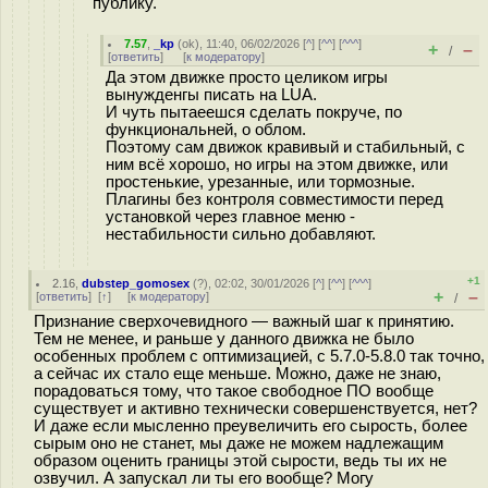
публику.
7.57
,
_kp
(
ok
), 11:40, 06/02/2026 [
^
] [
^^
] [
^^^
]
+
–
/
[
ответить
]
[
к модератору
]
Да этом движке просто целиком игры
вынужденгы писать на LUA.
И чуть пытаеешся сделать покруче, по
функциональней, о облом.
Поэтому сам движок кравивый и стабильный, с
ним всё хорошо, но игры на этом движке, или
простенькие, урезанные, или тормозные.
Плагины без контроля совместимости перед
установкой через главное меню -
нестабильности сильно добавляют.
+1
2.16
,
dubstep_gomosex
(
?
), 02:02, 30/01/2026 [
^
] [
^^
] [
^^^
]
+
–
[
ответить
]
[
↑
] [
к модератору
]
/
Признание сверхочевидного — важный шаг к принятию.
Тем не менее, и раньше у данного движка не было
особенных проблем с оптимизацией, с 5.7.0-5.8.0 так точно,
а сейчас их стало еще меньше. Можно, даже не знаю,
порадоваться тому, что такое свободное ПО вообще
существует и активно технически совершенствуется, нет?
И даже если мысленно преувеличить его сырость, более
сырым оно не станет, мы даже не можем надлежащим
образом оценить границы этой сырости, ведь ты их не
озвучил. А запускал ли ты его вообще? Могу