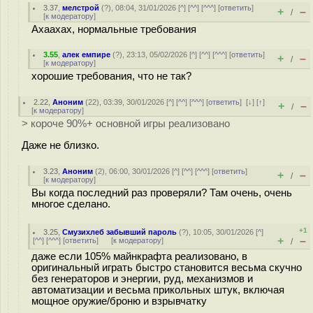
3.37
,
мелстрой
(
?
), 08:04, 31/01/2026 [
^
] [
^^
] [
^^^
] [
ответить
]
+
–
/
[
к модератору
]
Ахаахах, нормальные требования
3.55
,
алек емпире
(
?
), 23:13, 05/02/2026 [
^
] [
^^
] [
^^^
] [
ответить
]
+
–
/
[
к модератору
]
хорошие требования, что не так?
2.22
,
Аноним
(
22
), 03:39, 30/01/2026 [
^
] [
^^
] [
^^^
] [
ответить
]
[
↓
] [
↑
]
+
–
/
[
к модератору
]
> короче 90%+ основной игры реализовано
Даже не близко.
3.23
,
Аноним
(
2
), 06:00, 30/01/2026 [
^
] [
^^
] [
^^^
] [
ответить
]
+
–
/
[
к модератору
]
Вы когда последний раз проверяли? Там очень, очень
многое сделано.
+1
3.25
,
Смузихлеб забывший пароль
(
?
), 10:05, 30/01/2026 [
^
]
+
–
[
^^
] [
^^^
] [
ответить
]
[
к модератору
]
/
даже если 105% майнкрафта реализовано, в
оригинальный играть быстро становится весьма скучно
без генераторов и энергии, руд, механизмов и
автоматизации и весьма прикольных штук, включая
мощное оружие/броню и взрывчатку