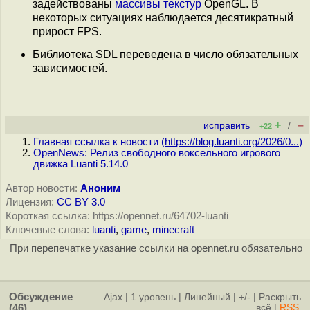
задействованы
массивы текстур
OpenGL. В
некоторых ситуациях наблюдается десятикратный
прирост FPS.
Библиотека SDL переведена в число обязательных
зависимостей.
+
–
исправить
/
+22
Главная ссылка к новости (
https://blog.luanti.org/2026/0...
)
OpenNews: Релиз свободного воксельного игрового
движка Luanti 5.14.0
Автор новости:
Аноним
Лицензия:
CC BY 3.0
Короткая ссылка: https://opennet.ru/64702-luanti
Ключевые слова:
luanti
,
game
,
minecraft
При перепечатке указание ссылки на opennet.ru обязательно
Обсуждение
Ajax
|
1 уровень
|
Линейный
|
+/-
|
Раскрыть
(46)
всё
|
RSS