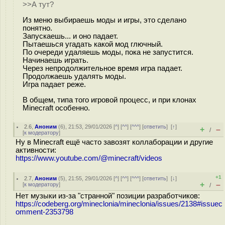
>>А тут?
Из меню выбираешь моды и игры, это сделано
понятно.
Запускаешь... и оно падает.
Пытаешься угадать какой мод глючный.
По очереди удаляешь моды, пока не запустится.
Начинаешь играть.
Через непродолжительное время игра падает.
Продолжаешь удалять моды.
Игра падает реже.
В общем, типа того игровой процесс, и при клонах
Minecraft особенно.
2.6
,
Аноним
(
6
), 21:53, 29/01/2026 [
^
] [
^^
] [
^^^
] [
ответить
]
[
↑
]
+
–
/
[
к модератору
]
Ну в Minecraft ещё часто завозят коллаборации и другие
активности:
https://www.youtube.com/@minecraft/videos
+1
2.7
,
Аноним
(
5
), 21:55, 29/01/2026 [
^
] [
^^
] [
^^^
] [
ответить
]
[
↓
]
+
–
[
к модератору
]
/
Нет музыки из-за "странной" позиции разработчиков:
https://codeberg.org/mineclonia/mineclonia/issues/2138#issuec
omment-2353798