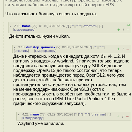
> задействованы массивы текстур OpenGL. В некоторых
ситуациях наблюдается десятикратный прирост FPS
Что показывает большую сырость продукта.
+4
2.15
,
name
(
??
), 01:40, 30/01/2026 [
^
] [
^^
] [
^^^
] [
ответить
]
[
↓
]
+
–
[
к модератору
]
/
Действительно, нужен vulkan.
3.18
,
dubstep_gomosex
(
?
), 02:08, 30/01/2026 [
^
] [
^^
] [
^^^
]
+
–
/
[
ответить
]
[
к модератору
]
Даже интересно, когда vk внедрят, да хотя бы vk 1.2. И
нативную поддержку wayland. К примеру только недавно
внедрили начальную инфраструктуру SDL3 и довели
поддержку OpenGL3 до такого состояния, что теперь
наблюдается преимущество перед OpenGL2, чего уже
достаточно, чтобы наблюдать прирост
производительности даже на слабых устройствах, тем
не менее поддерживающих OpenGL3 (хотя с
производительностью особенных проблем там не было и
ранее, вон кто-то на IBM ThinkPad с Pentium 4 без
графического окружения запускал).
4.21
,
name
(
??
), 03:29, 30/01/2026 [
^
] [
^^
] [
^^^
] [
ответить
]
[
↓
]
+
–
/
[
к модератору
]
Wayland уже запилили.