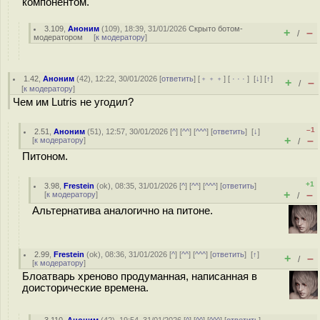
компонентом.
3.109
,
Аноним
(
109
), 18:39, 31/01/2026
Скрыто ботом-
+
–
/
модератором
[
к модератору
]
1.42
,
Аноним
(
42
), 12:22, 30/01/2026 [
ответить
] [
﹢﹢﹢
] [
· · ·
]
[
↓
] [
↑
]
+
–
/
[
к модератору
]
Чем им Lutris не угодил?
–1
2.51
,
Аноним
(
51
), 12:57, 30/01/2026 [
^
] [
^^
] [
^^^
] [
ответить
]
[
↓
]
+
–
[
к модератору
]
/
Питоном.
+1
3.98
,
Frestein
(
ok
), 08:35, 31/01/2026 [
^
] [
^^
] [
^^^
] [
ответить
]
+
–
[
к модератору
]
/
Альтернатива аналогично на питоне.
2.99
,
Frestein
(
ok
), 08:36, 31/01/2026 [
^
] [
^^
] [
^^^
] [
ответить
]
[
↑
]
+
–
/
[
к модератору
]
Блоатварь хреново продуманная, написанная в
доисторические времена.