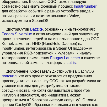
оборудования. В составе OGC также планируют
совместно развивать фоновый процесс
InputPlumber
для обработки событий с разных устройств ввода и
патчи к различным пакетам компании Valve,
используемым в SteamOS.
Дистрибутив
Bazzite
, основанный на технологиях
Fedora Silverblue
и оптимизированный для запуска игр,
принял решение перейти на использование ядра OGC
Kernel, заменить HHD (HandHeld Daemon) на
InputPlumber, интегрировать в Steam UI поддержку
управления RGB-подсветкой и кулерами, и начать
тестирование применения
Faugus Launcher
в качестве
потенциальной замены платформы
Lutris
.
Дополнение: Основатель дистрибутива CachyOS
пояснил
, что его проект отказался от предложения
присоединиться к альянсу OGC так как разработчики не
увидели выгоды для дистрибутива от такого
сотрудничества, не хотят связываться с проектом
Playtron и опасаются, что инициатива может
превратиться в "бюрократическую ловушку". С точки
зрения CachyOS образование альянса выглядело как