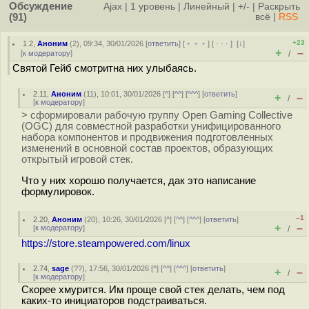
Обсуждение
Ajax
|
1 уровень
|
Линейный
|
+/-
|
Раскрыть
(91)
всё
|
RSS
+23
1.2
,
Аноним
(
2
), 09:34, 30/01/2026 [
ответить
] [
﹢﹢﹢
] [
· · ·
]
[
↓
]
+
–
[
к модератору
]
/
Святой Гейб смотритна них улыбаясь.
2.11
,
Аноним
(
11
), 10:01, 30/01/2026 [
^
] [
^^
] [
^^^
] [
ответить
]
+
–
/
[
к модератору
]
> сформировали рабочую группу Open Gaming Collective
(OGC) для совместной разработки унифицированного
набора компонентов и продвижения подготовленных
изменений в основной состав проектов, образующих
открытый игровой стек.
Что у них хорошо получается, дак это написание
формулировок.
–1
2.20
,
Аноним
(
20
), 10:26, 30/01/2026 [
^
] [
^^
] [
^^^
] [
ответить
]
+
–
[
к модератору
]
/
https://store.steampowered.com/linux
2.74
,
sage
(
??
), 17:56, 30/01/2026 [
^
] [
^^
] [
^^^
] [
ответить
]
+
–
/
[
к модератору
]
Скорее хмурится. Им проще свой стек делать, чем под
каких-то инициаторов подстраиваться.