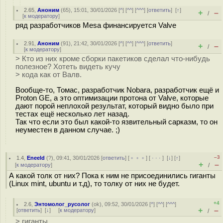
2.65
,
Аноним
(
65
), 15:01, 30/01/2026 [
^
] [
^^
] [
^^^
] [
ответить
]
[
↑
]
+
–
/
[
к модератору
]
ряд разработчиков Mesa финансируется Valve
2.91
,
Аноним
(
91
), 21:42, 30/01/2026 [
^
] [
^^
] [
^^^
] [
ответить
]
+
–
/
[
к модератору
]
> Кто из них кроме сборки пакетиков сделал что-нибудь
полезное? Хотеть видеть кучу
> кода как от Валв.
Вообще-то, Томас, разработчик Nobara, разработчик ещё и
Proton GE, а это оптимизации протона от Valve, которые
дают порой неплохой результат, который видно было при
тестах ещё несколько лет назад.
Так что если это был какой-то язвительный сарказм, то он
неуместен в данном случае. ;)
–3
1.4
,
Eneeld
(
?
), 09:41, 30/01/2026 [
ответить
] [
﹢﹢﹢
] [
· · ·
]
[
↓
] [
↑
]
+
–
[
к модератору
]
/
А какой толк от них? Пока к ним не присоединились гиганты
(Linux mint, ubuntu и т.д), то толку от них не будет.
+4
2.6
,
Энтомолог_русолог
(
ok
), 09:52, 30/01/2026 [
^
] [
^^
] [
^^^
]
+
–
[
ответить
]
[
↓
] [
к модератору
]
/
> гиганты