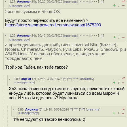
–2
1.17
,
Аноним
(
20
), 10:16, 30/01/2026 [
ответить
] [
﹢﹢﹢
] [
· · ·
]
[
↑
]
+
–
[
к модератору
]
/
>используемым в SteamOS
Будут просто переносить все изменения ?
https://store.steampowered.com/news/app/1675200
1.26
,
Аноним
(
24
), 10:45, 30/01/2026 [
ответить
] [
﹢﹢﹢
] [
· · ·
]
[
↓
]
+
–
/
[
к модератору
]
> присоединились дистрибутивы Universal Blue (Bazzite),
Nobara, ChimeraOS, Playtron, Fyra Labs, PikaOS, ShadowBlip и
ASUS Linux У васянов обострение, а винда уже не
торт.делают с гейм
Твой ход Габен, как тебе такое?
–2
2.80
,
cnjzxir
(
?
), 18:45, 30/01/2026 [
^
] [
^^
] [
^^^
] [
ответить
]
+
–
[
к модератору
]
/
Хл3 эксклюзивно под стимос выпустит, приколотит к какой
нибудь либе, которая будет линкаться со всем миром и
всо. И что ты сделаешь? Муагагага
–1
3.83
,
Аноним
(
3
), 19:10, 30/01/2026 [
^
] [
^^
] [
^^^
] [
ответить
]
+
–
[
к модератору
]
/
4% негодуют от такого вендорлока. :)