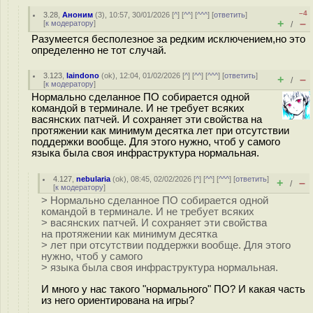
–4
3.28
,
Аноним
(
3
), 10:57, 30/01/2026 [
^
] [
^^
] [
^^^
] [
ответить
]
+
–
[
к модератору
]
/
Разумеется бесполезное за редким исключением,но это
определенно не тот случай.
3.123
,
laindono
(
ok
), 12:04, 01/02/2026 [
^
] [
^^
] [
^^^
] [
ответить
]
+
–
/
[
к модератору
]
Нормально сделанное ПО собирается одной
командой в терминале. И не требует всяких
васянских патчей. И сохраняет эти свойства на
протяжении как минимум десятка лет при отсутствии
поддержки вообще. Для этого нужно, чтоб у самого
языка была своя инфраструктура нормальная.
4.127
,
nebularia
(
ok
), 08:45, 02/02/2026 [
^
] [
^^
] [
^^^
] [
ответить
]
+
–
/
[
к модератору
]
> Нормально сделанное ПО собирается одной
командой в терминале. И не требует всяких
> васянских патчей. И сохраняет эти свойства
на протяжении как минимум десятка
> лет при отсутствии поддержки вообще. Для этого
нужно, чтоб у самого
> языка была своя инфраструктура нормальная.
И много у нас такого "нормального" ПО? И какая часть
из него ориентирована на игры?