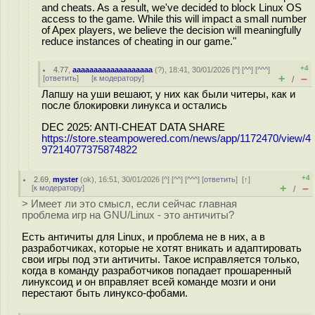
and cheats. As a result, we've decided to block Linux OS
access to the game. While this will impact a small number
of Apex players, we believe the decision will meaningfully
reduce instances of cheating in our game."
+4
4.77
,
aaaaaaaaaaaaaaaaaaa
(
?
), 18:41, 30/01/2026 [
^
] [
^^
] [
^^^
]
+
–
[
ответить
]
[
к модератору
]
/
Лапшу на уши вешают, у них как были читеры, как и
после блокировки линукса и остались
DEC 2025: ANTI-CHEAT DATA SHARE
https://store.steampowered.com/news/app/1172470/view/4
97214077375874822
+4
2.69
,
myster
(
ok
), 16:51, 30/01/2026 [
^
] [
^^
] [
^^^
] [
ответить
]
[
↑
]
+
–
[
к модератору
]
/
> Имеет ли это смысл, если сейчас главная
проблема игр на GNU/Linux - это античиты?
Есть античиты для Linux, и проблема не в них, а в
разработчиках, которые не хотят вникать и адаптировать
свои игры под эти античиты. Такое исправляется только,
когда в команду разработчиков попадает прошаренный
линуксоид и он вправляет всей команде мозги и они
перестают быть линуксо-фобами.