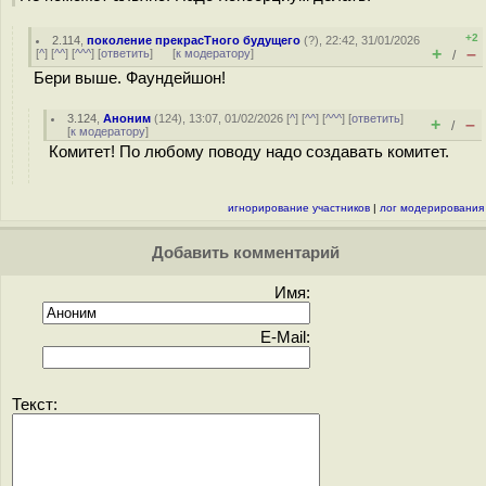
+2
2.114
,
поколение прекрасТного будущего
(
?
), 22:42, 31/01/2026
+
–
[
^
] [
^^
] [
^^^
] [
ответить
]
[
к модератору
]
/
Бери выше. Фаундейшон!
3.124
,
Аноним
(
124
), 13:07, 01/02/2026 [
^
] [
^^
] [
^^^
] [
ответить
]
+
–
/
[
к модератору
]
Комитет! По любому поводу надо создавать комитет.
игнорирование участников
|
лог модерирования
Добавить комментарий
Имя:
E-Mail:
Текст: