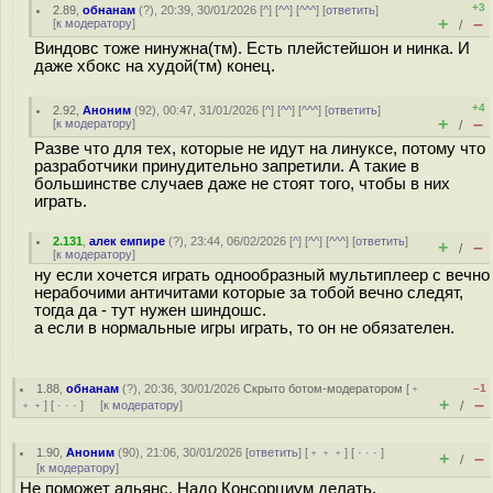
+3
2.89
,
обнанам
(
?
), 20:39, 30/01/2026 [
^
] [
^^
] [
^^^
] [
ответить
]
+
–
[
к модератору
]
/
Виндовс тоже нинужна(тм). Есть плейстейшон и нинка. И
даже хбокс на худой(тм) конец.
+4
2.92
,
Аноним
(
92
), 00:47, 31/01/2026 [
^
] [
^^
] [
^^^
] [
ответить
]
+
–
[
к модератору
]
/
Разве что для тех, которые не идут на линуксе, потому что
разработчики принудительно запретили. А такие в
большинстве случаев даже не стоят того, чтобы в них
играть.
2.131
,
алек емпире
(
?
), 23:44, 06/02/2026 [
^
] [
^^
] [
^^^
] [
ответить
]
+
–
/
[
к модератору
]
ну если хочется играть однообразный мультиплеер с вечно
нерабочими античитами которые за тобой вечно следят,
тогда да - тут нужен шиндошс.
а если в нормальные игры играть, то он не обязателен.
1.88
,
обнанам
(
?
), 20:36, 30/01/2026
Скрыто ботом-модератором
[
﹢
–1
+
–
﹢﹢
] [
· · ·
] [
к модератору
]
/
1.90
,
Аноним
(
90
), 21:06, 30/01/2026 [
ответить
] [
﹢﹢﹢
] [
· · ·
]
+
–
/
[
к модератору
]
Не поможет альянс. Надо Консорциум делать.