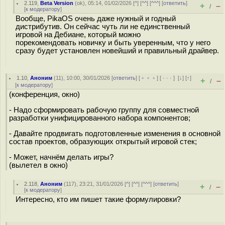
2.119
,
Beta Version
(
ok
), 05:14, 01/02/2026 [
^
] [
^^
] [
^^^
] [
ответить
]
+
–
/
[
к модератору
]
Вообще, PikaOS очень даже нужный и годный
дистрибутив. Он сейчас чуть ли не единственный
игровой на Дебиане, который можно
порекомендовать новичку и быть уверенным, что у него
сразу будет установлен новейший и правильный драйвер.
1.10
,
Аноним
(
11
), 10:00, 30/01/2026 [
ответить
] [
﹢﹢﹢
] [
· · ·
]
[
↓
] [
↑
]
+
–
/
[
к модератору
]
(конференция, окно)
- Надо сформировать рабочую группу для совместной
разработки унифицированного набора компонентов;
- Давайте продвигать подготовленные изменения в основной
состав проектов, образующих открытый игровой стек;
- Может, начнём делать игры?
(вылетел в окно)
2.118
,
Аноним
(
117
), 23:21, 31/01/2026 [
^
] [
^^
] [
^^^
] [
ответить
]
+
–
/
[
к модератору
]
Интересно, кто им пишет такие формулировки?