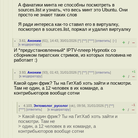
А фанатики минта не способны посмотреть в
sources.list и узнать, что весь минт это Ubuntu. Они
просто не знают таких слов
Я ради интереса как-то ставил его в виртуалку,
посмотрел в sources.list, поржал и удалил виртуалку
3.61
,
Аноним
(
61
), 14:43, 30/01/2026 [
^
] [
^^
] [
^^^
] [
ответить
]
[
↑
]
+
–
/
[
к модератору
]
И *предустановленный* IPTV-плеер Hypnotix со
сборником пиратских стримов, из которых половина не
работает :)
+1
3.93
,
Аноним
(
93
), 01:43, 31/01/2026 [
^
] [
^^
] [
^^^
] [
ответить
]
+
–
[
к модератору
]
/
Какой один фрик? Ты на ГитХаб хоть зайти и посмотри.
Там не один, а 12 человек в их команде, а
контрибьюторов вообще сотни
–1
4.103
,
Энтомолог_русолог
(
ok
), 09:56, 31/01/2026 [
^
] [
^^
]
+
–
[
^^^
] [
ответить
]
[
к модератору
]
/
> Какой один фрик? Ты на ГитХаб хоть зайти и
посмотри. Там не
> один, а 12 человек в их команде, а
контрибьюторов вообще сотни