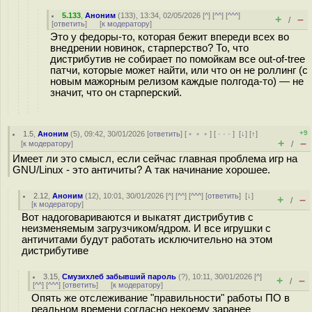
5.133
,
Аноним
(
133
), 13:34, 02/05/2026 [
^
] [
^^
] [
^^^
]
+
–
/
[
ответить
]
[
к модератору
]
Это у федоры-то, которая бежит впереди всех во
внедрении новинок, старперство? То, что
дистрибутив не собирает по помойкам все out-of-tree
патчи, которые может найти, или что он не роллинг (с
новым мажорным релизом каждые полгода-то) — не
значит, что он старперский.
+9
1.5
,
Аноним
(
5
), 09:42, 30/01/2026 [
ответить
] [
﹢﹢﹢
] [
· · ·
]
[
↓
] [
↑
]
+
–
[
к модератору
]
/
Имеет ли это смысл, если сейчас главная проблема игр на
GNU/Linux - это античиты? А так начинание хорошее.
2.12
,
Аноним
(
12
), 10:01, 30/01/2026 [
^
] [
^^
] [
^^^
] [
ответить
]
[
↓
]
+
–
/
[
к модератору
]
Вот надоговариваются и выкатят дистрибутив с
неизменяемым загрузчиком/ядром. И все игрушки с
античитами будут работать исключительно на этом
дистрибутиве
3.15
,
Смузихлеб забывший пароль
(
?
), 10:11, 30/01/2026 [
^
]
+
–
/
[
^^
] [
^^^
] [
ответить
]
[
к модератору
]
Опять же отслеживание "правильности" работы ПО в
реальном времени согласно некоему заранее