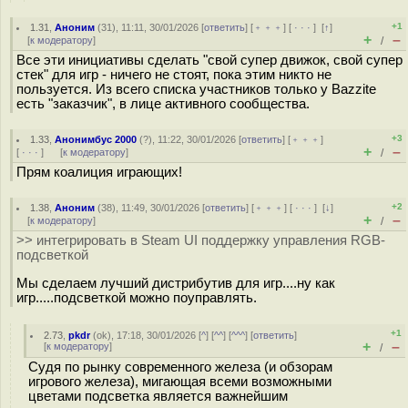
+1
1.31
,
Аноним
(
31
), 11:11, 30/01/2026 [
ответить
] [
﹢﹢﹢
] [
· · ·
]
[
↑
]
+
–
[
к модератору
]
/
Все эти инициативы сделать "свой супер движок, свой супер
стек" для игр - ничего не стоят, пока этим никто не
пользуется. Из всего списка участников только у Bazzite
есть "заказчик", в лице активного сообщества.
+3
1.33
,
Анонимбус 2000
(
?
), 11:22, 30/01/2026 [
ответить
] [
﹢﹢﹢
]
+
–
[
· · ·
]
[
к модератору
]
/
Прям коалиция играющих!
+2
1.38
,
Аноним
(
38
), 11:49, 30/01/2026 [
ответить
] [
﹢﹢﹢
] [
· · ·
]
[
↓
]
+
–
[
к модератору
]
/
>> интегрировать в Steam UI поддержку управления RGB-
подсветкой
Мы сделаем лучший дистрибутив для игр....ну как
игр.....подсветкой можно поуправлять.
+1
2.73
,
pkdr
(
ok
), 17:18, 30/01/2026 [
^
] [
^^
] [
^^^
] [
ответить
]
+
–
[
к модератору
]
/
Судя по рынку современного железа (и обзорам
игрового железа), мигающая всеми возможными
цветами подсветка является важнейшим