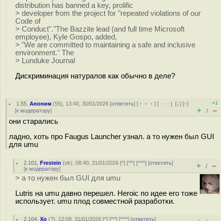
distribution has banned a key, prolific
> developer from the project for "repeated violations of our
Code of
> Conduct"."The Bazzite lead (and full time Microsoft
employee), Kyle Gospo, added,
> "We are committed to maintaining a safe and inclusive
environment." The
> Lunduke Journal
Дискриминация натуралов как обычно в деле?
+1
1.55
,
Аноним
(
55
), 13:40, 30/01/2026 [
ответить
] [
﹢﹢﹢
] [
· · ·
]
[
↓
] [
↑
]
+
–
[
к модератору
]
/
они старались
ладно, хоть про Faugus Launcher узнал. а то нужен был GUI
для umu
2.101
,
Frestein
(
ok
), 08:40, 31/01/2026 [
^
] [
^^
] [
^^^
] [
ответить
]
+
–
/
[
к модератору
]
> а то нужен был GUI для umu
Lutris на umu давно перешел. Heroic по идее его тоже
использует. umu плод совместной разработки.
2.104
,
Xo
(
?
), 12:09, 31/01/2026 [
^
] [
^^
] [
^^^
] [
ответить
]