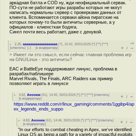
аркадная батла и COD ну, жди неофициальный сервак.
ПО-сути не работают игры разрабы которых не могут
написать нормальны сервер с проверками данных от
клиента. Вспоминается серваки айона пиратские на
которых почему-то были античиты серверные, а у
официалов - клиенсткая бодяга.
Сингл почти весь работает, даже с денувой.
+4
2.25
,
aaaaaaaaaaaaaaaaaaa
(
?
), 10:42, 30/01/2026 [
^
] [
^^
] [
^^^
]
+
–
[
ответить
]
[
↓
] [
к модератору
]
/
> Имеет ли это смысл, если сейчас главная проблема игр
на GNU/Linux - это античиты?
EAC и BattleEye поддерживают линукс, проблема в
разрабах/паблишере
Marvel Rivals, The Finals, ARC Raiders как пример
позволяют играть в линуксе
3.62
,
Аноним
(
61
), 14:45, 30/01/2026 [
^
] [
^^
] [
^^^
] [
ответить
]
+
–
/
[
к модератору
]
https://www.reddit.com/r/linux_gaming/comments/1ggibp4/ap
ex_legends_ends_suppo
4.63
,
Аноним
(
61
), 14:46, 30/01/2026 [
^
] [
^^
] [
^^^
] [
ответить
]
+
–
/
[
к модератору
]
"In our efforts to combat cheating in Apex, we've identified
Linux OS as being a path for a variety of impactful exploits