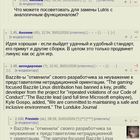
3.110
,
Аноним
(
42
), 19:54, 31/01/2026 [
^
] [
^^
] [
^^^
] [
ответить
]
+
–
/
[
к модератору
]
Что можете посоветовать для замены Lutris с
аналогичным функционалом?
+3
1.45
,
Аноним
(
45
), 12:34, 30/01/2026 [
ответить
] [
﹢﹢﹢
] [
· · ·
]
[
↑
]
+
–
[
к модератору
]
/
Идея хорошая - если выйдет удачный и удобный стандарт,
его примут и другие сборки. В целом это только продвинет
линукс как ос для игр.
–1
1.48
,
анондирован
(
?
), 12:41, 30/01/2026 [
ответить
] [
﹢﹢﹢
] [
· · ·
]
+
–
[
↓
] [
к модератору
]
/
Bazzite-ы "отменили" своего разработчика за неуважение к
представителям нетрадиционной ориентации. "The gaming-
focused Bazzite Linux distribution has banned a key, prolific
developer from the project for "repeated violations of our Code of
Conduct"."The Bazzite lead (and full time Microsoft employee),
Kyle Gospo, added, "We are committed to maintaining a safe and
inclusive environment." The Lunduke Journal
2.100
,
Frestein
(
ok
), 08:39, 31/01/2026 [
^
] [
^^
] [
^^^
] [
ответить
]
+
–
/
[
к модератору
]
> Bazzite-ы "отменили" своего разработчика за
неуважение к представителям нетрадиционной
> ориентации. "The gaming-focused Bazzite Linux