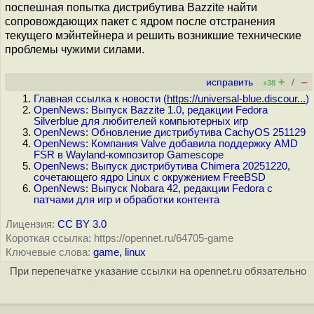
поспешная попытка дистрибутива Bazzite найти
сопровождающих пакет с ядром после отстранения
текущего мэйнтейнера и решить возникшие технические
проблемы чужими силами.
+
–
исправить
/
+38
Главная ссылка к новости (
https://universal-blue.discour...
)
OpenNews: Выпуск Bazzite 1.0, редакции Fedora
Silverblue для любителей компьютерных игр
OpenNews: Обновление дистрибутива CachyOS 251129
OpenNews: Компания Valve добавила поддержку AMD
FSR в Wayland-композитор Gamescope
OpenNews: Выпуск дистрибутива Chimera 20251220,
сочетающего ядро Linux с окружением FreeBSD
OpenNews: Выпуск Nobara 42, редакции Fedora с
патчами для игр и обработки контента
Лицензия:
CC BY 3.0
Короткая ссылка: https://opennet.ru/64705-game
Ключевые слова:
game
,
linux
При перепечатке указание ссылки на opennet.ru обязательно