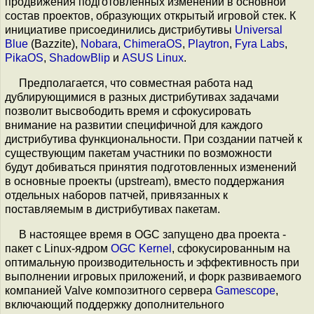
продвижения подготовленных изменений в основной
состав проектов, образующих открытый игровой стек. К
инициативе присоединились дистрибутивы
Universal
Blue
(Bazzite),
Nobara
,
ChimeraOS
,
Playtron
,
Fyra Labs
,
PikaOS
,
ShadowBlip
и
ASUS Linux
.
Предполагается, что совместная работа над
дублирующимися в разных дистрибутивах задачами
позволит высвободить время и сфокусировать
внимание на развитии специфичной для каждого
дистрибутива функциональности. При создании патчей к
существующим пакетам участники по возможности
будут добиваться принятия подготовленных изменений
в основные проекты (upstream), вместо поддержания
отдельных наборов патчей, привязанных к
поставляемым в дистрибутивах пакетам.
В настоящее время в OGC запущено два проекта -
пакет с Linux-ядром
OGC Kernel
, сфокусированным на
оптимальную производительность и эффективность при
выполнении игровых приложений, и форк развиваемого
компанией Valve композитного сервера
Gamescope
,
включающий поддержку дополнительного