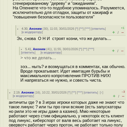
сгенерированному "дереву" и "ожиданиям".
На Опеннете что-то подобное упоминалось. Разумеется,
исключительно для отладки, защиты от какираф и
"повышения безопасности пользователя"
+1
4.30
,
Аноним
(
30
), 11:03, 30/01/2026 [
^
] [
^^
] [
^^^
] [
ответить
]
+
–
[
к модератору
]
/
Эх, снова О Н И строят козни, что же делать…
5.41
,
Аноним
(
41
), 11:55, 30/01/2026 [
^
] [
^^
] [
^^^
]
+
–
/
[
ответить
]
[
к модератору
]
> что же делать…
эээ... ныть? и возмущаться в комментах, как обычно.
Вроде прокатывает. Идет имитация бурьбы и
максимального копротивления ПРОТИВ НИХ!
И напрягаться не нужно, и совесть чиста.
–3
2.19
,
Аноним
(
16
), 10:22, 30/01/2026 [
^
] [
^^
] [
^^^
] [
ответить
]
[
↑
]
+
–
[
к модератору
]
/
античиты где ? в 3 играх игроки которых даже не знают что
такое линукс ? или ты про гачи всякие (есть запускаторы
но рили это не игры даже а казино). Ммо некоторые
работают через стим официально, у некоторіх есть клиент
под линукс, киберспорт от валв весь работает на линукс,
овервотч работает через протон, не работает только полу