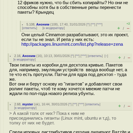
12 фриков нужно, что бы сбить копирайты? Но они не
способны хотя бы в собственные репы перенести
пакеты? Крындец
+2
5.108
,
Аноним
(
108
), 17:40, 31/01/2026 [
^
] [
^^
] [
^^^
]
+
–
[
ответить
]
[
к модератору
]
/
Они целый Cinnamon разрабатывают, это их проект,
если ты не знал. И репа у них есть:
http://packages.linuxmint.com/list.php?release=zena
2.16
,
Аноним
(
16
), 10:13, 30/01/2026 [
^
] [
^^
] [
^^^
] [
ответить
]
[
↑
]
+
–
/
[
к модератору
]
Твои гиганты из коробки для десктопа кривые. Пакетов
для, например, эмуляции устройств ввода вообще нет, а
те что есть протухли. Патчи для ядра под десктоп - туда
же.
Вот они и берут основу из "гигантов" и добавляют свои
ролинг пакеты, чтоб те кому хочется мвежие патчи не
ждали по пол-года ноаого релиза убунты.
2.68
,
myster
(
ok
), 16:44, 30/01/2026 [
^
] [
^^
] [
^^^
] [
ответить
]
+
–
/
[
к модератору
]
> А какой толк от них? Пока к ним не
присоединились гиганты (Linux mint, ubuntu и т.д), то
толку от них не будет.
Среди игровых дистрибутивов сегодня лидируют Bazzite и