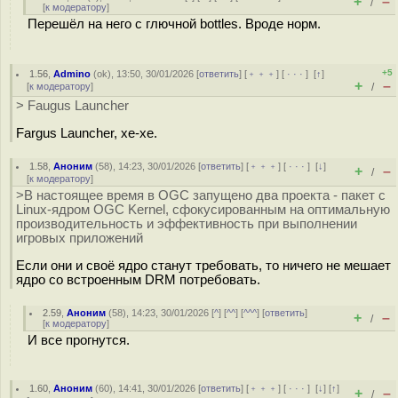
+
–
/
[
к модератору
]
Перешёл на него с глючной bottles. Вроде норм.
+5
1.56
,
Admino
(
ok
), 13:50, 30/01/2026 [
ответить
] [
﹢﹢﹢
] [
· · ·
]
[
↑
]
+
–
[
к модератору
]
/
> Faugus Launcher
Fargus Launcher, хе-хе.
1.58
,
Аноним
(
58
), 14:23, 30/01/2026 [
ответить
] [
﹢﹢﹢
] [
· · ·
]
[
↓
]
+
–
/
[
к модератору
]
>В настоящее время в OGC запущено два проекта - пакет с
Linux-ядром OGC Kernel, сфокусированным на оптимальную
производительность и эффективность при выполнении
игровых приложений
Если они и своё ядро станут требовать, то ничего не мешает
ядро со встроенным DRM потребовать.
2.59
,
Аноним
(
58
), 14:23, 30/01/2026 [
^
] [
^^
] [
^^^
] [
ответить
]
+
–
/
[
к модератору
]
И все прогнутся.
1.60
,
Аноним
(
60
), 14:41, 30/01/2026 [
ответить
] [
﹢﹢﹢
] [
· · ·
]
[
↓
] [
↑
]
+
–
/