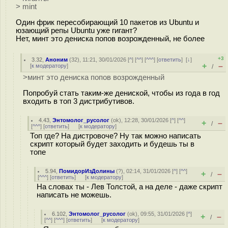
> mint
Один фрик пересобирающий 10 пакетов из Ubuntu и
юзающий репы Ubuntu уже гигант?
Нет, минт это дениска попов возрожденный, не более
+3
3.32
,
Аноним
(
32
), 11:21, 30/01/2026 [
^
] [
^^
] [
^^^
] [
ответить
]
[
↓
]
+
–
[
к модератору
]
/
>минт это дениска попов возрожденный
Попробуй стать таким-же дениской, чтобы из года в год
входить в топ 3 дистрибутивов.
4.43
,
Энтомолог_русолог
(
ok
), 12:28, 30/01/2026 [
^
] [
^^
]
+
–
/
[
^^^
] [
ответить
]
[
к модератору
]
Топ где? На дистровоче? Ну так можно написать
скрипт который будет заходить и будешь ты в
топе
5.94
,
ПомидорИзДолины
(
?
), 02:14, 31/01/2026 [
^
] [
^^
]
+
–
/
[
^^^
] [
ответить
]
[
к модератору
]
На словах ты - Лев Толстой, а на деле - даже скрипт
написать не можешь.
6.102
,
Энтомолог_русолог
(
ok
), 09:55, 31/01/2026 [
^
]
+
–
/
[
^^
] [
^^^
] [
ответить
]
[
к модератору
]