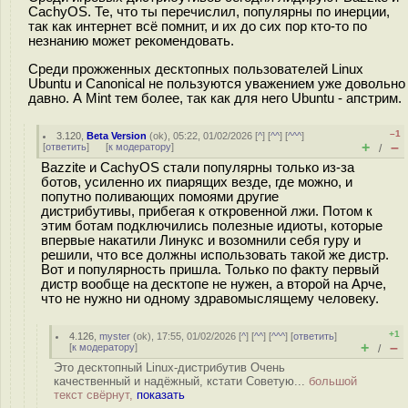
CachyOS. Те, что ты перечислил, популярны по инерции,
так как интернет всё помнит, и их до сих пор кто-то по
незнанию может рекомендовать.
Среди прожженных десктопных пользователей Linux
Ubuntu и Canonical не пользуются уважением уже довольно
давно. А Mint тем более, так как для него Ubuntu - апстрим.
–1
3.120
,
Beta Version
(
ok
), 05:22, 01/02/2026 [
^
] [
^^
] [
^^^
]
+
–
[
ответить
]
[
к модератору
]
/
Bazzite и CachyOS стали популярны только из-за
ботов, усиленно их пиарящих везде, где можно, и
попутно поливающих помоями другие
дистрибутивы, прибегая к откровенной лжи. Потом к
этим ботам подключились полезные идиоты, которые
впервые накатили Линукс и возомнили себя гуру и
решили, что все должны использовать такой же дистр.
Вот и популярность пришла. Только по факту первый
дистр вообще на десктопе не нужен, а второй на Арче,
что не нужно ни одному здравомыслящему человеку.
+1
4.126
,
myster
(
ok
), 17:55, 01/02/2026 [
^
] [
^^
] [
^^^
] [
ответить
]
+
–
[
к модератору
]
/
Это десктопный Linux-дистрибутив Очень
качественный и надёжный, кстати Советую...
большой
текст свёрнут,
показать