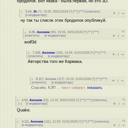
бродилок. Вот квака - была первая, но это 3D.
5.64
,
Jh
(
?
), 15:00, 30/01/2026 [
^
] [
^^
] [
^^^
] [
ответить
]
+
–
/
[
к модератору
]
ну так ты список этих бродилок опубликуй.
+1
6.85
,
Аноним
(
85
), 19:26, 30/01/2026 [
^
] [
^^
] [
^^^
]
+
–
[
ответить
]
[
к модератору
]
/
wolf3d
7.105
,
Аноним
(
105
), 14:49, 31/01/2026 [
^
] [
^^
] [
^^^
]
+
–
/
[
ответить
]
[
к модератору
]
Авторства того же Кармака.
8.117
,
Аноним
(
117
), 23:16, 31/01/2026 [
^
] [
^^
] [
^^^
]
+
–
/
[
ответить
]
[
к модератору
]
Спасибо, КЭП ...
текст свёрнут,
показать
+1
4.53
,
Аноним
(
53
), 13:15, 30/01/2026 [
^
] [
^^
] [
^^^
] [
ответить
]
+
–
[
↑
] [
к модератору
]
/
Quake.
+1
4.111
,
Аноним
(
111
), 21:59, 31/01/2026 [
^
] [
^^
] [
^^^
] [
ответить
]
+
–
[
к модератору
]
/