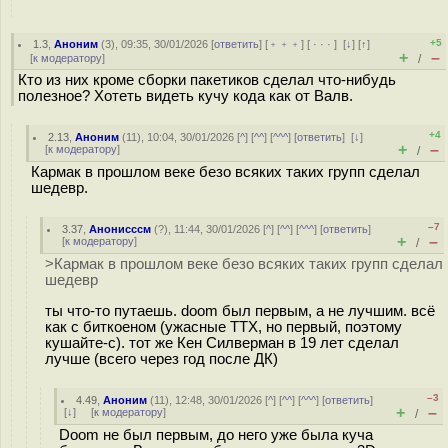
+5
1.3
,
Аноним
(
3
), 09:35, 30/01/2026 [
ответить
] [
﹢﹢﹢
] [
· · ·
]
[
↓
] [
↑
]
+
–
[
к модератору
]
/
Кто из них кроме сборки пакетиков сделал что-нибудь
полезное? Хотеть видеть кучу кода как от Валв.
+4
2.13
,
Аноним
(
11
), 10:04, 30/01/2026 [
^
] [
^^
] [
^^^
] [
ответить
]
[
↓
]
+
–
[
к модератору
]
/
Кармак в прошлом веке безо всяких таких групп сделал
шедевр.
–7
3.37
,
Анонисссм
(
?
), 11:44, 30/01/2026 [
^
] [
^^
] [
^^^
] [
ответить
]
+
–
[
к модератору
]
/
>Кармак в прошлом веке безо всяких таких групп сделал
шедевр
ты что-то путаешь. doom был первым, а не лучшим. всё
как с биткоеном (ужасные ТТХ, но первый, поэтому
кушайте-с). тот же Кен Силверман в 19 лет сделал
лучше (всего через год после ДК)
–3
4.49
,
Аноним
(
11
), 12:48, 30/01/2026 [
^
] [
^^
] [
^^^
] [
ответить
]
+
–
[
↓
] [
к модератору
]
/
Doom не был первым, до него уже была куча