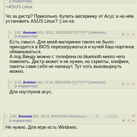
[
к модератору
]
>ASUS Linux
Чо за дистр? Прикольно. Купить материнку от Асус и на нём
установить ASUS Linux? :) хе-хе.
2.67
,
Аноним
(
67
), 16:31, 30/01/2026 [
^
] [
^^
] [
^^^
] [
ответить
]
+
–
/
[
к модератору
]
Есть смысл. Для моей материнки такого не было -
приходится в BIOS перезагружаться и кучей баш-портянок
обманываться.
А под Винду можно с телефона по bluetooth много чего
поменять. Дистр может и не нужен, но скрипты, конфиги,
пакеты сами себя не напишут. Тут хоть выковырнуть
можно.
2.71
,
Avririon
(
ok
), 17:14, 30/01/2026 [
^
] [
^^
] [
^^^
] [
ответить
]
+
–
/
[
к модератору
]
Для ноутпуков асус.
–1
1.87
,
Аноним
(
87
), 20:13, 30/01/2026 [
ответить
] [
﹢﹢﹢
] [
· · ·
]
[
↓
] [
↑
]
+
–
[
к модератору
]
/
Не нужно. Для игре есть Windows.