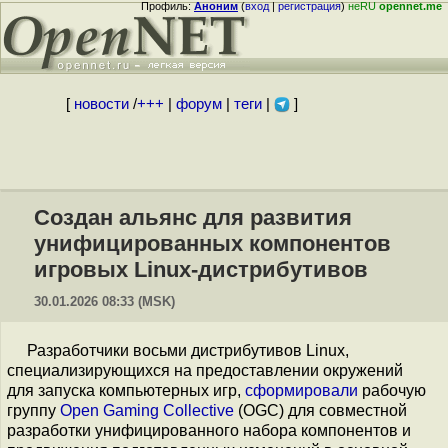
Профиль:
Аноним
(
вход
|
регистрация
)
неRU
opennet.me
[
новости
/
+++
|
форум
|
теги
|
]
Создан альянс для развития
унифицированных компонентов
игровых Linux-дистрибутивов
30.01.2026 08:33 (MSK)
Разработчики восьми дистрибутивов Linux,
специализирующихся на предоставлении окружений
для запуска компьютерных игр,
сформировали
рабочую
группу
Open Gaming Collective
(OGC) для совместной
разработки унифицированного набора компонентов и