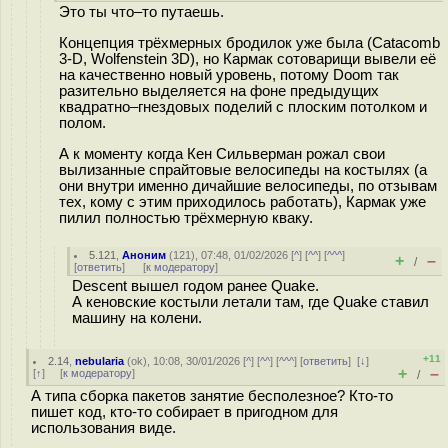
Это ты что–то путаешь.
Концепция трёхмерных бродилок уже была (Catacomb
3-D, Wolfenstein 3D), но Кармак сотоварищи вывели её
на качественно новый уровень, потому Doom так
разительно выделяется на фоне предыдущих
квадратно–гнездовых поделий с плоским потолком и
полом.
А к моменту когда Кен Сильверман рожал свои
вылизанные спрайтовые велосипеды на костылях (а
они внутри именно дичайшие велосипеды, по отзывам
тех, кому с этим приходилось работать), Кармак уже
пилил полностью трёхмерную кваку.
5.121
,
Аноним
(
121
), 07:48, 01/02/2026 [
^
] [
^^
] [
^^^
]
+
–
/
[
ответить
]
[
к модератору
]
Descent вышел годом ранее Quake.
А кеновские костыли летали там, где Quake ставил
машину на колени.
+11
2.14
,
nebularia
(
ok
), 10:08, 30/01/2026 [
^
] [
^^
] [
^^^
] [
ответить
]
[
↓
]
+
–
[
↑
] [
к модератору
]
/
А типа сборка пакетов занятие бесполезное? Кто-то
пишет код, кто-то собирает в пригодном для
использования виде.