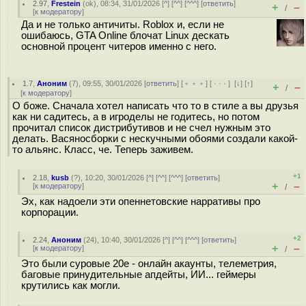
2.97
,
Frestein
(
ok
), 08:34, 31/01/2026 [
^
] [
^^
] [
^^^
] [
ответить
]
+
–
/
[
к модератору
]
Да и не только античиты. Roblox и, если не
ошибаюсь, GTA Online блочат Linux дескать
основной процент читеров именно с него.
1.7
,
Аноним
(
7
), 09:55, 30/01/2026 [
ответить
] [
﹢﹢﹢
] [
· · ·
]
[
↓
] [
↑
]
+
–
/
[
к модератору
]
О боже. Сначала хотел написать что то в стиле а вы друзья
как ни садитесь, а в игроделы не годитесь, но потом
прочитал список дистрибутивов и не счел нужным это
делать. Васяносборки с нескучными обоями создали какой-
то альянс. Класс, че. Теперь заживем.
+1
2.18
,
kusb
(
?
), 10:20, 30/01/2026 [
^
] [
^^
] [
^^^
] [
ответить
]
+
–
[
к модератору
]
/
Эх, как надоели эти опеннетовские нарративы про
корпорации.
+2
2.24
,
Аноним
(
24
), 10:40, 30/01/2026 [
^
] [
^^
] [
^^^
] [
ответить
]
+
–
[
к модератору
]
/
Это были суровые 20е - онлайн акаунты, телеметрия,
баговые принудительные апдейты, ИИ... геймеры
крутились как могли.