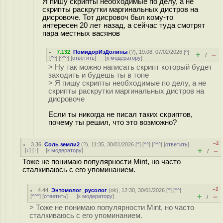
Я пишу скрипты необходимые по делу, а не
скрипты раскрутки маргинальных дистров на
дисровоче. Тот дисровоч был кому-то
интересен 20 лет назад, а сейчас туда смотрят
пара местных васянов
7.132
,
ПомидорИзДолины
(
?
), 19:08, 07/02/2026 [
^
]
+
–
/
[
^^
] [
^^^
] [
ответить
]
[
к модератору
]
> Ну так можно написать скрипт который будет
заходить и будешь ты в топе
> Я пишу скрипты необходимые по делу, а не
скрипты раскрутки маргинальных дистров на
дисровоче
Если ты никогда не писал таких скриптов,
почему ты решил, что это возможно?
–2
3.36
,
Соль земли2
(
?
), 11:35, 30/01/2026 [
^
] [
^^
] [
^^^
] [
ответить
]
+
–
[
↓
] [
↑
] [
к модератору
]
/
Тоже не понимаю популярности Mint, но часто
сталкиваюсь с его упоминанием.
–2
4.44
,
Энтомолог_русолог
(
ok
), 12:30, 30/01/2026 [
^
] [
^^
]
+
–
[
^^^
] [
ответить
]
[
к модератору
]
/
> Тоже не понимаю популярности Mint, но часто
сталкиваюсь с его упоминанием.