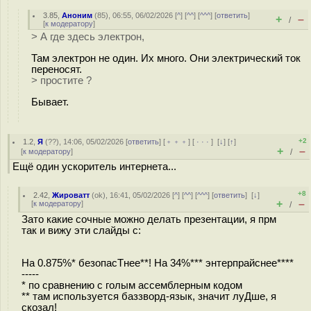
3.85
,
Аноним
(
85
), 06:55, 06/02/2026 [
^
] [
^^
] [
^^^
] [
ответить
]
+
–
/
[
к модератору
]
> А где здесь электрон,
Там электрон не один. Их много. Они электрический ток
переносят.
> простите ?
Бывает.
+2
1.2
,
Я
(
??
), 14:06, 05/02/2026 [
ответить
] [
﹢﹢﹢
] [
· · ·
]
[
↓
] [
↑
]
+
–
[
к модератору
]
/
Ещё один ускоритель интернета...
+8
2.42
,
Жироватт
(
ok
), 16:41, 05/02/2026 [
^
] [
^^
] [
^^^
] [
ответить
]
[
↓
]
+
–
[
к модератору
]
/
Зато какие сочные можно делать презентации, я прм
так и вижу эти слайды с:
На 0.875%* безопасТнее**! На 34%*** энтерпрайснее****
-----
* по сравнению с голым ассемблерным кодом
** там используется баззворд-язык, значит луДше, я
скозал!