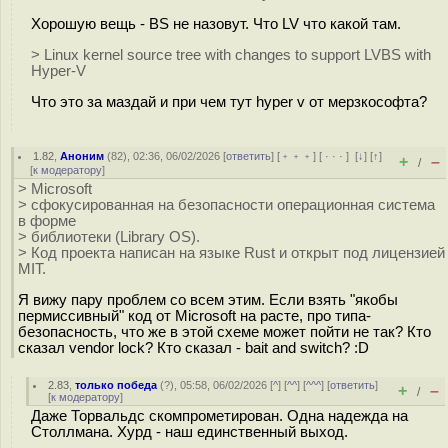
Хорошую вещь - BS не назовут. Что LV что какой там.
> Linux kernel source tree with changes to support LVBS with
Hyper-V
Что это за маздай и при чем тут hyper v от мерзкософта?
1.82
,
Аноним
(
82
), 02:36, 06/02/2026 [
ответить
] [
﹢﹢﹢
] [
· · ·
]
[
↓
] [
↑
]
+
–
/
[
к модератору
]
> Microsoft
> сфокусированная на безопасности операционная система
в форме
> библиотеки (Library OS).
> Код проекта написан на языке Rust и открыт под лицензией
MIT.
Я вижу пару проблем со всем этим. Если взять "якобы
пермиссивный" код от Microsoft на расте, про типа-
безопасность, что же в этой схеме может пойти не так? Кто
сказал vendor lock? Кто сказал - bait and switch? :D
2.83
,
только победа
(
?
), 05:58, 06/02/2026 [
^
] [
^^
] [
^^^
] [
ответить
]
+
–
/
[
к модератору
]
Даже Торвальдс скомпрометирован. Одна надежда на
Столлмана. Хурд - наш единственный выход.