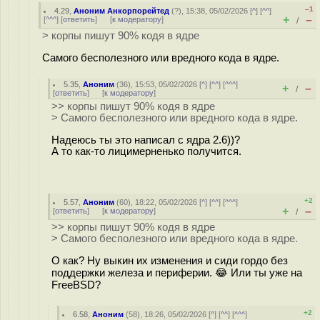
–1
4.29
,
Аноним Анкорпорейтед
(
?
), 15:38, 05/02/2026 [
^
] [
^^
]
+
–
[
^^^
] [
ответить
]
[
к модератору
]
/
> корпы пишут 90% кодя в ядре
Самого бесполезного или вредного кода в ядре.
5.35
,
Аноним
(
36
), 15:53, 05/02/2026 [
^
] [
^^
] [
^^^
]
+
–
/
[
ответить
]
[
к модератору
]
>> корпы пишут 90% кодя в ядре
> Самого бесполезного или вредного кода в ядре.
Надеюсь ты это написал с ядра 2.6))?
А то как-то лицимерненько получится.
+2
5.57
,
Аноним
(
60
), 18:22, 05/02/2026 [
^
] [
^^
] [
^^^
]
+
–
[
ответить
]
[
к модератору
]
/
>> корпы пишут 90% кодя в ядре
> Самого бесполезного или вредного кода в ядре.
О как? Ну выкин их изменения и сиди гордо без
поддержки железа и периферии. 😂 Или ты уже на
FreeBSD?
+2
6.58
,
Аноним
(
58
), 18:26, 05/02/2026 [
^
] [
^^
] [
^^^
]