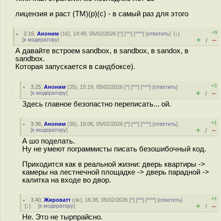
лицензия и раст (ТМ)(р)(с) - в самый раз для этого
+9
2.16
,
Аноним
(
16
), 14:48, 05/02/2026 [
^
] [
^^
] [
^^^
] [
ответить
]
[
↓
]
+
–
[
к модератору
]
/
А давайте встроем sandbox, в sandbox, в sandox, в
sandbox.
Которая запускается в сандбоксе).
+3
3.25
,
Аноним
(
25
), 15:19, 05/02/2026 [
^
] [
^^
] [
^^^
] [
ответить
]
+
–
[
к модератору
]
/
Здесь главное безопастно переписать... ой.
+1
3.36
,
Аноним
(
36
), 16:06, 05/02/2026 [
^
] [
^^
] [
^^^
] [
ответить
]
+
–
[
к модератору
]
/
А шо поделать.
Ну не умеют пограммисты писать безошибочный код.
Приходится как в реальной жизни: дверь квартиры ->
камеры на лестнечной площадке -> дверь парадной ->
калитка на входе во двор.
+1
3.40
,
Жироватт
(
ok
), 16:35, 05/02/2026 [
^
] [
^^
] [
^^^
] [
ответить
]
+
–
[
↓
] [
к модератору
]
/
Не. Это не тырпрайсно.