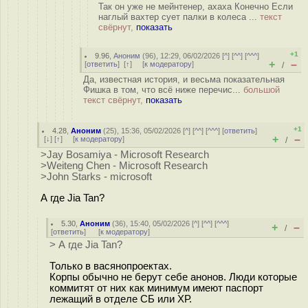
Так он уже не мейнтенер, ахаха Конечно Если
наглый вахтер сует палки в колеса ...
текст
свёрнут,
показать
+1
9.96
,
Аноним
(
96
), 12:29, 06/02/2026 [
^
] [
^^
] [
^^^
]
+
–
[
ответить
]
[
↑
] [
к модератору
]
/
Да, известная история, и весьма показательная
Фишка в том, что всё ниже перечис...
большой
текст свёрнут,
показать
+1
4.28
,
Аноним
(
25
), 15:36, 05/02/2026 [
^
] [
^^
] [
^^^
] [
ответить
]
+
–
[
↓
] [
↑
] [
к модератору
]
/
>Jay Bosamiya - Microsoft Research
>Weiteng Chen - Microsoft Research
>John Starks - microsoft
А где Jia Tan?
5.30
,
Аноним
(
36
), 15:40, 05/02/2026 [
^
] [
^^
] [
^^^
]
+
–
/
[
ответить
]
[
к модератору
]
> А где Jia Tan?
Только в васянопроектах.
Корпы обычно не берут себе анонов. Люди которые
коммитят от них как минимум имеют паспорт
лежащий в отделе СБ или ХР.