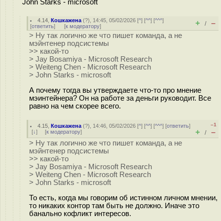
John Starks - microsoft
4.14
,
Кошкажена
(
?
), 14:45, 05/02/2026 [
^
] [
^^
] [
^^^
]
+
–
/
[
ответить
]
[
к модератору
]
> Ну так логично же что пишет команда, а не
мэйнтенер подсистемы
>> какой-то
> Jay Bosamiya - Microsoft Research
> Weiteng Chen - Microsoft Research
> John Starks - microsoft
А почему тогда вы утверждаете что-то про мнение
мэинтейнера? Он на работе за деньги руководит. Все
равно на чем скорее всего.
–1
4.15
,
Кошкажена
(
?
), 14:46, 05/02/2026 [
^
] [
^^
] [
^^^
] [
ответить
]
+
–
[
↓
] [
к модератору
]
/
> Ну так логично же что пишет команда, а не
мэйнтенер подсистемы
>> какой-то
> Jay Bosamiya - Microsoft Research
> Weiteng Chen - Microsoft Research
> John Starks - microsoft
То есть, когда мы говорим об истинном личном мнении,
то никаких контор там быть не должно. Иначе это
банально кофликт интересов.