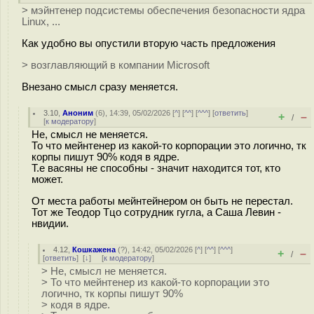
> мэйнтенер подсистемы обеспечения безопасности ядра
Linux, ...
Как удобно вы опустили вторую часть предложения
> возглавляющий в компании Microsoft
Внезано смысл сразу меняется.
3.10
,
Аноним
(
6
), 14:39, 05/02/2026 [
^
] [
^^
] [
^^^
] [
ответить
]
+
–
/
[
к модератору
]
Не, смысл не меняется.
То что мейнтенер из какой-то корпорации это логично, тк
корпы пишут 90% кодя в ядре.
Т.е васяны не способны - значит находится тот, кто
может.
От места работы мейнтейнером он быть не перестал.
Тот же Теодор Тцо сотрудник гугла, а Саша Левин -
нвидии.
4.12
,
Кошкажена
(
?
), 14:42, 05/02/2026 [
^
] [
^^
] [
^^^
]
+
–
/
[
ответить
]
[
↓
] [
к модератору
]
> Не, смысл не меняется.
> То что мейнтенер из какой-то корпорации это
логично, тк корпы пишут 90%
> кодя в ядре.