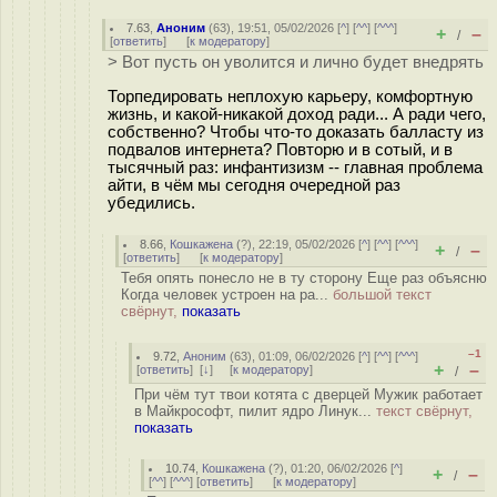
7.63
,
Аноним
(
63
), 19:51, 05/02/2026 [
^
] [
^^
] [
^^^
]
+
–
/
[
ответить
]
[
к модератору
]
> Вот пусть он уволится и лично будет внедрять
Торпедировать неплохую карьеру, комфортную
жизнь, и какой-никакой доход ради... А ради чего,
собственно? Чтобы что-то доказать балласту из
подвалов интернета? Повторю и в сотый, и в
тысячный раз: инфантизизм -- главная проблема
айти, в чём мы сегодня очередной раз
убедились.
8.66
,
Кошкажена
(
?
), 22:19, 05/02/2026 [
^
] [
^^
] [
^^^
]
+
–
/
[
ответить
]
[
к модератору
]
Тебя опять понесло не в ту сторону Еще раз объясню
Когда человек устроен на ра...
большой текст
свёрнут,
показать
–1
9.72
,
Аноним
(
63
), 01:09, 06/02/2026 [
^
] [
^^
] [
^^^
]
+
–
[
ответить
]
[
↓
] [
к модератору
]
/
При чём тут твои котята с дверцей Мужик работает
в Майкрософт, пилит ядро Линук...
текст свёрнут,
показать
10.74
,
Кошкажена
(
?
), 01:20, 06/02/2026 [
^
]
+
–
/
[
^^
] [
^^^
] [
ответить
]
[
к модератору
]