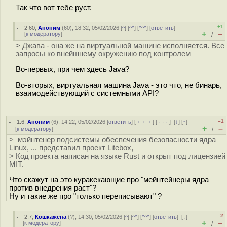
Так что вот тебе руст.
+1
2.60
,
Аноним
(
60
), 18:32, 05/02/2026 [
^
] [
^^
] [
^^^
] [
ответить
]
+
–
[
к модератору
]
/
> Джава - она же на виртуальной машине исполняется. Все
запросы ко внейшнему окружению под контролем
Во-первых, при чем здесь Java?
Во-вторых, виртуальная машина Java - это что, не бинарь,
взаимодействующий с системными API?
–1
1.6
,
Аноним
(
6
), 14:22, 05/02/2026 [
ответить
] [
﹢﹢﹢
] [
· · ·
]
[
↓
] [
↑
]
+
–
[
к модератору
]
/
> мэйнтенер подсистемы обеспечения безопасности ядра
Linux, ... представил проект Litebox,
> Код проекта написан на языке Rust и открыт под лицензией
MIT.
Что скажут на это куракекающие про "мейнтейнеры ядра
против внедрения раст"?
Ну и такие же про "только переписывают" ?
–2
2.7
,
Кошкажена
(
?
), 14:30, 05/02/2026 [
^
] [
^^
] [
^^^
] [
ответить
]
[
↓
]
+
–
[
к модератору
]
/