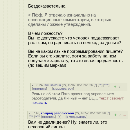
Бездоказаетельно.
> Пфф. Я отвечаю изначально на
провокационные комментарии, в которых
сделаны ложные утверждения.
В чем ложность?
Вы не допускаете что человек поддерживает
раст сам, но рад писать на нем код за деньги?
Вы на каком языке программирования пишете?
Если вы его хвалите, хотя за работу на нем
получаете зарплату, то это явная продажность
(по вашим меркам)
8.24
,
Кошкажена
(
?
), 15:07, 05/02/2026 [
^
] [
^^
] [
^^^
]
+
–
/
[
ответить
]
[
к модератору
]
Речь не об этом Пока проект под управлением
работодателя, да Личный -- нет Ещ...
текст свёрнут,
показать
7.46
,
комрад революсьон
(
?
), 16:52, 05/02/2026 [
^
]
+
–
/
[
^^
] [
^^^
] [
ответить
]
[
↑
] [
к модератору
]
Вам не двали денег? Ну, знаете ли, это
нехороший сигнал.