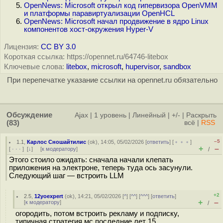
OpenNews: Microsoft открыл код гипервизора OpenVMM
и платформы паравиртуализации OpenHCL
OpenNews: Microsoft начал продвижение в ядро Linux
компонентов хост-окружения Hyper-V
Лицензия:
CC BY 3.0
Короткая ссылка: https://opennet.ru/64746-litebox
Ключевые слова:
litebox
,
microsoft
,
hupervisor
,
sandbox
При перепечатке указание ссылки на opennet.ru обязательно
Обсуждение
Ajax
|
1 уровень
|
Линейный
|
+/-
|
Раскрыть
(83)
всё
|
RSS
–5
1.1
,
Карлос Сношайтилис
(
ok
), 14:05, 05/02/2026 [
ответить
] [
﹢﹢﹢
]
+
–
[
· · ·
]
[
↓
] [
к модератору
]
/
Этого стоило ожидать: сначала начали клепать
приложения на электроне, теперь туда ось засунули.
Следующий шаг — встроить LLM
+2
2.5
,
12yoexpert
(
ok
), 14:21, 05/02/2026 [
^
] [
^^
] [
^^^
] [
ответить
]
+
–
[
к модератору
]
/
огородить, потом встроить рекламу и подписку,
типичная стратегия мс последние лет 15