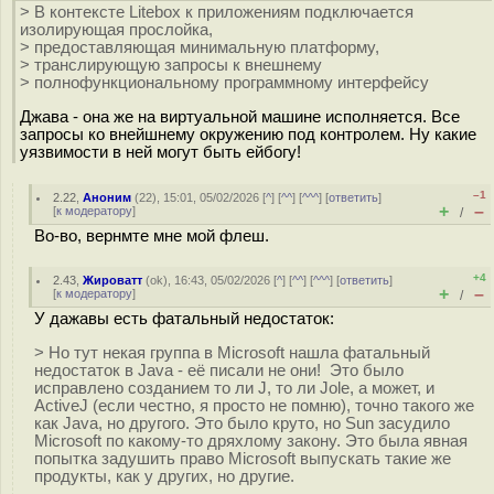
> В контексте Litebox к приложениям подключается
изолирующая прослойка,
> предоставляющая минимальную платформу,
> транслирующую запросы к внешнему
> полнофункциональному программному интерфейсу
Джава - она же на виртуальной машине исполняется. Все
запросы ко внейшнему окружению под контролем. Ну какие
уязвимости в ней могут быть ейбогу!
–1
2.22
,
Аноним
(
22
), 15:01, 05/02/2026 [
^
] [
^^
] [
^^^
] [
ответить
]
+
–
[
к модератору
]
/
Во-во, вернмте мне мой флеш.
+4
2.43
,
Жироватт
(
ok
), 16:43, 05/02/2026 [
^
] [
^^
] [
^^^
] [
ответить
]
+
–
[
к модератору
]
/
У дажавы есть фатальный недостаток:
> Но тут некая группа в Microsoft нашла фатальный
недостаток в Java - её писали не они! Это было
исправлено созданием то ли J, то ли Jole, а может, и
ActiveJ (если честно, я просто не помню), точно такого же
как Java, но другого. Это было круто, но Sun засудило
Microsoft по какому-то дряхлому закону. Это была явная
попытка задушить право Microsoft выпускать такие же
продукты, как у других, но другие.