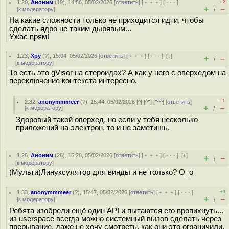
–2
1.20
,
Аноним
(
19
), 14:56, 05/02/2026 [
ответить
] [
﹢﹢﹢
] [
· · ·
]
+
–
[
к модератору
]
/
На какие сложности только не приходится идти, чтобы
сделать ядро не таким дырявым...
Ужас прям!
1.23
,
Хру
(
?
), 15:04, 05/02/2026 [
ответить
] [
﹢﹢﹢
] [
· · ·
]
[
↓
]
+
–
/
[
к модератору
]
То есть это gVisor на стероидах? А как у него с оверхедом на
переключение контекста интересно.
–1
2.32
,
anonymmmeer
(
?
), 15:44, 05/02/2026 [
^
] [
^^
] [
^^^
] [
ответить
]
+
–
[
к модератору
]
/
Здоровый такой оверхед, но если у тебя несколько
приложений на электрон, то и не заметишь.
1.26
,
Аноним
(
26
), 15:28, 05/02/2026 [
ответить
] [
﹢﹢﹢
] [
· · ·
]
[
↑
]
+
–
/
[
к модератору
]
(Мульти)Линуксулятор для винды и не только? О_о
+1
1.33
,
anonymmmeer
(
?
), 15:47, 05/02/2026 [
ответить
] [
﹢﹢﹢
] [
· · ·
]
+
–
[
к модератору
]
/
Ребята изобрели ещё один API и пытаются его пропихнуть...
из userspace всегда можно системный вызов сделать через
прерывание, даже не хочу смотреть, как они это ограничили.