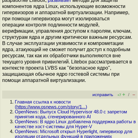
разработке Litebox,
развивает
методы для защиты
компонентов ядра Linux, использующие возможности
гипервизоров и аппаратной виртуализации. Например,
при помощи гипервизора могут изолироваться
операции контроля подлинности модулей,
верификации, управления доступом к паролям, ключам,
структурам ядра и другим критически важным ресурсам.
В случае эксплуатации уязвимости и компрометации
ядра, атакующий не сможет получит доступ к подобным
ресурсам, так как их обработчики выполняются вне
текущего уровня привилегий. Litebox рассматривается в
контексте проекта LVBS как "безопасное ядро",
защищающая обычное ядро гостевой системы при
помощи аппаратной виртуализации.
+
–
исправить
/
+7
Главная ссылка к новости
(
https://www.osnews.com/story/1...
)
OpenNews: Выпуск Cloud Hypervisor 48.0 с запретом
принятия кода, сгенерированного AI
OpenNews: В ядро Linux добавлена поддержка работы в
качестве хост-системы для Hyper-V
OpenNews: Microsoft открыл Hyperlight, гипервизор для
изоляции отдельных функций в приложениях