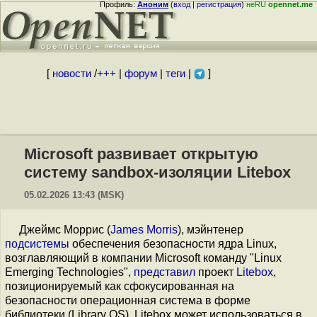
Профиль:
Аноним
(
вход
|
регистрация
)
неRU
opennet.me
[
новости
/
+++
|
форум
|
теги
|
]
Microsoft развивает открытую
систему sandbox-изоляции Litebox
05.02.2026 13:43 (MSK)
Джеймс Моррис (
James Morris
), мэйнтенер
подсистемы
обеспечения безопасности ядра Linux,
возглавляющий в компании Microsoft команду "Linux
Emerging Technologies",
представил
проект
Litebox
,
позиционируемый как сфокусированная на
безопасности операционная система в форме
библиотеки (Library OS). Litebox может использоваться в