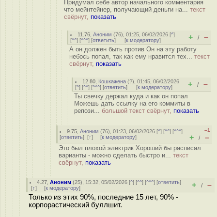
Придумал себе автор начального комментария
что мейнтейнер, получающий деньги на...
текст
свёрнут,
показать
11.76
,
Аноним
(
76
), 01:25, 06/02/2026 [
^
]
+
–
/
[
^^
] [
^^^
] [
ответить
]
[
к модератору
]
А он должен быть против Он на эту работу
небось попал, так как ему нравится тех...
текст
свёрнут,
показать
12.80
,
Кошкажена
(
?
), 01:45, 06/02/2026
+
–
/
[
^
] [
^^
] [
^^^
] [
ответить
]
[
к модератору
]
Ты свечку держал куда и как он попал
Можешь дать ссылку на его коммиты в
репози...
большой текст свёрнут,
показать
–1
9.75
,
Аноним
(
76
), 01:23, 06/02/2026 [
^
] [
^^
] [
^^^
]
+
–
[
ответить
]
[
↑
] [
к модератору
]
/
Это был плохой электрик Хороший бы расписал
варианты - можно сделать быстро и...
текст
свёрнут,
показать
4.27
,
Аноним
(
25
), 15:32, 05/02/2026 [
^
] [
^^
] [
^^^
] [
ответить
]
+
–
/
[
↑
] [
к модератору
]
Только из этих 90%, последние 15 лет, 90% -
корпорастический буллшит.