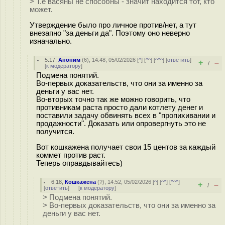
> Т.е васяны не способны - значит находится тот, кто
может.
Утверждение было про личное против/нет, а тут
внезапно "за деньги да". Поэтому оно неверно
изначально.
5.17
,
Аноним
(
6
), 14:48, 05/02/2026 [
^
] [
^^
] [
^^^
] [
ответить
]
+
–
/
[
к модератору
]
Подмена понятий.
Во-первых доказательств, что они за именно за
деньги у вас нет.
Во-вторых точно так же можно говорить, что
противникам раста просто дали котлету денег и
поставили задачу обвинять всех в "пропихивании и
продажности". Доказать или опровергнуть это не
получится.
Вот кошкажена получает свои 15 центов за каждый
коммет против раст.
Теперь оправдывайтесь)
6.18
,
Кошкажена
(
?
), 14:52, 05/02/2026 [
^
] [
^^
] [
^^^
]
+
–
/
[
ответить
]
[
к модератору
]
> Подмена понятий.
> Во-первых доказательств, что они за именно за
деньги у вас нет.