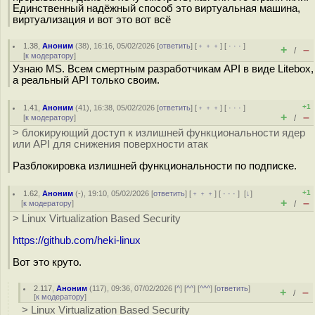
Единственный надёжный способ это виртуальная машина,
виртуализация и вот это вот всё
1.38
,
Аноним
(
38
), 16:16, 05/02/2026 [
ответить
] [
﹢﹢﹢
] [
· · ·
]
+
–
/
[
к модератору
]
Узнаю MS. Всем смертным разработчикам API в виде Litebox,
а реальный API только своим.
+1
1.41
,
Аноним
(
41
), 16:38, 05/02/2026 [
ответить
] [
﹢﹢﹢
] [
· · ·
]
+
–
[
к модератору
]
/
> блокирующий доступ к излишней функциональности ядер
или API для снижения поверхности атак
Разблокировка излишней функциональности по подписке.
+1
1.62
,
Аноним
(
-
), 19:10, 05/02/2026 [
ответить
] [
﹢﹢﹢
] [
· · ·
]
[
↓
]
+
–
[
к модератору
]
/
> Linux Virtualization Based Security
https://github.com/heki-linux
Вот это круто.
2.117
,
Аноним
(
117
), 09:36, 07/02/2026 [
^
] [
^^
] [
^^^
] [
ответить
]
+
–
/
[
к модератору
]
> Linux Virtualization Based Security