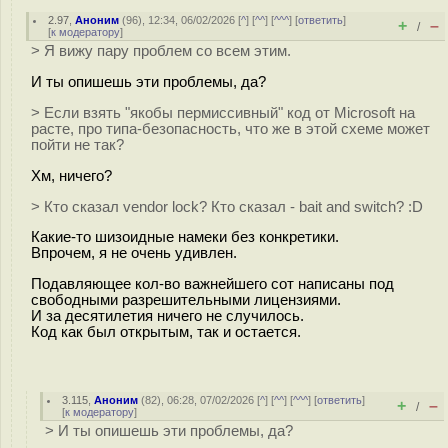
2.97
,
Аноним
(
96
), 12:34, 06/02/2026 [
^
] [
^^
] [
^^^
] [
ответить
]
+
–
/
[
к модератору
]
> Я вижу пару проблем со всем этим.
И ты опишешь эти проблемы, да?
> Если взять "якобы пермиссивный" код от Microsoft на
расте, про типа-безопасность, что же в этой схеме может
пойти не так?
Хм, ничего?
> Кто сказал vendor lock? Кто сказал - bait and switch? :D
Какие-то шизоидные намеки без конкретики.
Впрочем, я не очень удивлен.
Подавляющее кол-во важнейшего сот написаны под
свободными разрешительными лицензиями.
И за десятилетия ничего не случилось.
Код как был открытым, так и остается.
3.115
,
Аноним
(
82
), 06:28, 07/02/2026 [
^
] [
^^
] [
^^^
] [
ответить
]
+
–
/
[
к модератору
]
> И ты опишешь эти проблемы, да?