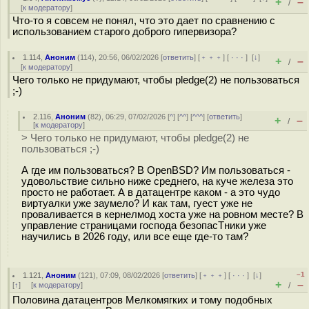
+
–
/
[
к модератору
]
Что-то я совсем не понял, что это дает по сравнению с
использованием старого доброго гипервизора?
1.114
,
Аноним
(
114
), 20:56, 06/02/2026 [
ответить
] [
﹢﹢﹢
] [
· · ·
]
[
↓
]
+
–
/
[
к модератору
]
Чего только не придумают, чтобы pledge(2) не пользоваться
;-)
2.116
,
Аноним
(
82
), 06:29, 07/02/2026 [
^
] [
^^
] [
^^^
] [
ответить
]
+
–
/
[
к модератору
]
> Чего только не придумают, чтобы pledge(2) не
пользоваться ;-)
А где им пользоваться? В OpenBSD? Им пользоваться -
удовольствие сильно ниже среднего, на куче железа это
просто не работает. А в датацентре каком - а это чудо
виртуалки уже заумело? И как там, гуест уже не
проваливается в кернелмод хоста уже на ровном месте? В
управление страницами господа безопасТники уже
научились в 2026 году, или все еще где-то там?
–1
1.121
,
Аноним
(
121
), 07:09, 08/02/2026 [
ответить
] [
﹢﹢﹢
] [
· · ·
]
[
↓
]
+
–
[
↑
] [
к модератору
]
/
Половина датацентров Мелкомягких и тому подобных