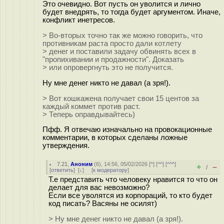
Это очевидно. Вот пусть он уволится и лично
будет внедрять, то тогда будет аргументом. Иначе,
конфликт инетресов.
> Во-вторых точно так же можно говорить, что
противникам раста просто дали котлету
> денег и поставили задачу обвинять всех в
"пропихивании и продажности". Доказать
> или опровергнуть это не получится.
Ну мне денег никто не давал (а зря!).
> Вот кошкажена получает свои 15 центов за
каждый коммет против раст.
> Теперь оправдывайтесь)
Пфф. Я отвечаю изначально на провокационные
комментарии, в которых сделаны ложные
утверждения.
7.21
,
Аноним
(
6
), 14:56, 05/02/2026 [
^
] [
^^
] [
^^^
]
+
–
/
[
ответить
]
[
↓
] [
к модератору
]
Т.е представить что человеку нравится то что он
делает для вас невозможно?
Если все уволятся из корпораций, то кто будет
код писать? Васяны не осилят)
> Ну мне денег никто не давал (а зря!).