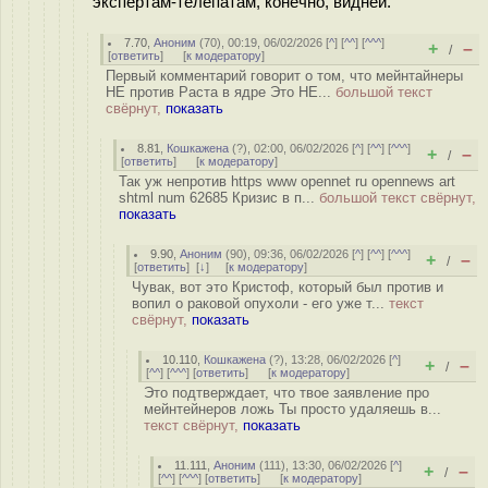
экспертам-телепатам, конечно, видней.
7.70
,
Аноним
(
70
), 00:19, 06/02/2026 [
^
] [
^^
] [
^^^
]
+
–
/
[
ответить
]
[
к модератору
]
Первый комментарий говорит о том, что мейнтайнеры
НЕ против Раста в ядре Это НЕ...
большой текст
свёрнут,
показать
8.81
,
Кошкажена
(
?
), 02:00, 06/02/2026 [
^
] [
^^
] [
^^^
]
+
–
/
[
ответить
]
[
к модератору
]
Так уж непротив https www opennet ru opennews art
shtml num 62685 Кризис в п...
большой текст свёрнут,
показать
9.90
,
Аноним
(
90
), 09:36, 06/02/2026 [
^
] [
^^
] [
^^^
]
+
–
/
[
ответить
]
[
↓
] [
к модератору
]
Чувак, вот это Кристоф, который был против и
вопил о раковой опухоли - его уже т...
текст
свёрнут,
показать
10.110
,
Кошкажена
(
?
), 13:28, 06/02/2026 [
^
]
+
–
/
[
^^
] [
^^^
] [
ответить
]
[
к модератору
]
Это подтверждает, что твое заявление про
мейнтейнеров ложь Ты просто удаляешь в...
текст свёрнут,
показать
11.111
,
Аноним
(
111
), 13:30, 06/02/2026 [
^
]
+
–
/
[
^^
] [
^^^
] [
ответить
]
[
к модератору
]