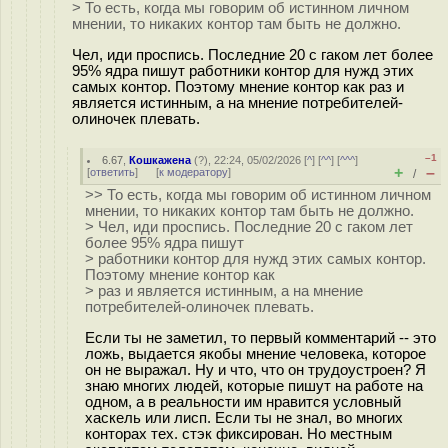
> То есть, когда мы говорим об истинном личном
мнении, то никаких контор там быть не должно.
Чел, иди проспись. Последние 20 с гаком лет более
95% ядра пишут работники контор для нужд этих
самых контор. Поэтому мнение контор как раз и
является истинным, а на мнение потребителей-
олиночек плевать.
–1
6.67
,
Кошкажена
(
?
), 22:24, 05/02/2026 [
^
] [
^^
] [
^^^
]
+
–
[
ответить
]
[
к модератору
]
/
>> То есть, когда мы говорим об истинном личном
мнении, то никаких контор там быть не должно.
> Чел, иди проспись. Последние 20 с гаком лет
более 95% ядра пишут
> работники контор для нужд этих самых контор.
Поэтому мнение контор как
> раз и является истинным, а на мнение
потребителей-олиночек плевать.
Если ты не заметил, то первый комментарий -- это
ложь, выдается якобы мнение человека, которое
он не выражал. Ну и что, что он трудоустроен? Я
знаю многих людей, которые пишут на работе на
одном, а в реальности им нравится условный
хаскель или лисп. Если ты не знал, во многих
конторах тех. стэк фиксирован. Но местным