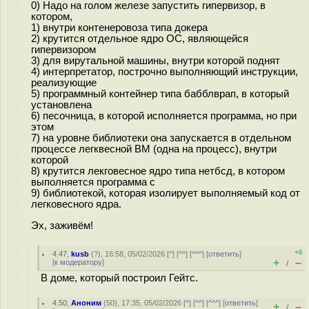
0) Надо на голом железе запустить гипервизор, в
котором,
1) внутри контенеровоза типа докера
2) крутится отдельное ядро ОС, являющейся
гипервизором
3) для вирутальной машины, внутри которой поднят
4) интерпретатор, построчно выполняющий инструкции,
реализующие
5) программный контейнер типа бабблврап, в который
установлена
6) песочница, в которой исполняется программа, но при
этом
7) на уровне библиотеки она запускается в отдельном
процессе легквесной ВМ (одна на процесс), внутри
которой
8) крутится лекговесное ядро типа нетбсд, в котором
выполняется программа с
9) библиотекой, которая изолирует выполняемый код от
легковесного ядра.
Эх, заживём!
+6
4.47
,
kusb
(
?
), 16:58, 05/02/2026 [
^
] [
^^
] [
^^^
] [
ответить
]
+
–
[
к модератору
]
/
В доме, который построил Гейтс.
4.50
,
Аноним
(
50
), 17:35, 05/02/2026 [
^
] [
^^
] [
^^^
] [
ответить
]
+
–
/