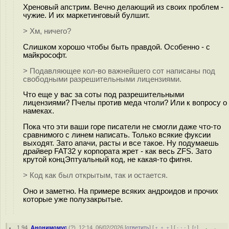
Хреновый апстрим. Вечно делающий из своих проблем -
чужие. И их маркетинговый булшит.
> Хм, ничего?
Слишком хорошо чтобы быть правдой. Особенно - с
майкрософт.
> Подавляющее кол-во важнейшего сот написаны под
свободными разрешительными лицензиями.
Что еще у вас за соты под разрешительными
лицензиями? Пчелы против меда чтоли? Или к вопросу о
намеках.
Пока что эти ваши горе писатели не смогли даже что-то
сравнимого с линем написать. Только всякие фуксии
выходят. Зато апачи, расты и все такое. Ну подумаешь
драйвер FAT32 у корпората жрет - как весь ZFS. Зато
крутой концЭптуальный код, не какая-то фигня.
> Код как был открытым, так и остается.
Оно и заметно. На примере всяких андроидов и прочих
которые уже полузакрытые.
1.94
,
Анонимомус
(
?
), 12:14, 06/02/2026 [
ответить
] [
﹢﹢﹢
] [
· · ·
]
[
↑
]