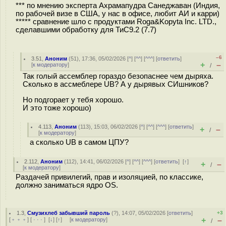
*** по мнению эксперта Ахрамапудра Санеджаван (Индия,
по рабочей визе в США, у нас в офисе, любит АИ и карри)
***** сравнение шло с продуктами Roga&Kopyta Inc. LTD.,
сделавшими обработку для ТиС9.2 (7.7)
–6
3.51
,
Аноним
(
51
), 17:36, 05/02/2026 [
^
] [
^^
] [
^^^
] [
ответить
]
+
–
[
к модератору
]
/
Так голый ассемблер гораздо безопаснее чем дыряха.
Сколько в ассмеблере UB? А у дырявых СИшников?
Но подгорает у тебя хорошо.
И это тоже хорошо)
4.113
,
Аноним
(
113
), 15:03, 06/02/2026 [
^
] [
^^
] [
^^^
] [
ответить
]
+
–
/
[
к модератору
]
а сколько UB в самом ЦПУ?
2.112
,
Аноним
(
112
), 14:41, 06/02/2026 [
^
] [
^^
] [
^^^
] [
ответить
]
[
↑
]
+
–
/
[
к модератору
]
Раздачей привилегий, прав и изоляцией, по классике,
должно заниматься ядро OS.
1.3
,
Смузихлеб забывший пароль
(
?
), 14:07, 05/02/2026 [
ответить
]
+3
+
–
[
﹢﹢﹢
] [
· · ·
]
[
↓
] [
↑
] [
к модератору
]
/