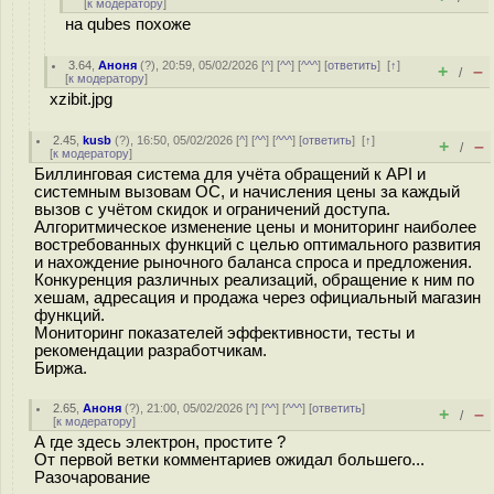
[
к модератору
]
на qubes похоже
3.64
,
Аноня
(
?
), 20:59, 05/02/2026 [
^
] [
^^
] [
^^^
] [
ответить
]
[
↑
]
+
–
/
[
к модератору
]
xzibit.jpg
2.45
,
kusb
(
?
), 16:50, 05/02/2026 [
^
] [
^^
] [
^^^
] [
ответить
]
[
↑
]
+
–
/
[
к модератору
]
Биллинговая система для учёта обращений к API и
системным вызовам ОС, и начисления цены за каждый
вызов с учётом скидок и ограничений доступа.
Алгоритмическое изменение цены и мониторинг наиболее
востребованных функций с целью оптимального развития
и нахождение рыночного баланса спроса и предложения.
Конкуренция различных реализаций, обращение к ним по
хешам, адресация и продажа через официальный магазин
функций.
Мониторинг показателей эффективности, тесты и
рекомендации разработчикам.
Биржа.
2.65
,
Аноня
(
?
), 21:00, 05/02/2026 [
^
] [
^^
] [
^^^
] [
ответить
]
+
–
/
[
к модератору
]
А где здесь электрон, простите ?
От первой ветки комментариев ожидал большего...
Разочарование