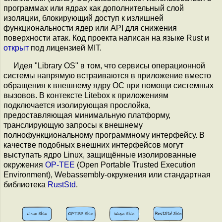
программах или ядрах как дополнительный слой
изоляции, блокирующий доступ к излишней
функциональности ядер или API для снижения
поверхности атак. Код проекта написан на языке Rust и
открыт
под лицензией MIT.
Идея "Library OS" в том, что сервисы операционной
системы напрямую встраиваются в приложение вместо
обращения к внешнему ядру ОС при помощи системных
вызовов. В контексте Litebox к приложениям
подключается изолирующая прослойка,
предоставляющая минимальную платформу,
транслирующую запросы к внешнему
полнофункциональному программному интерфейсу. В
качестве подобных внешних интерфейсов могут
выступать ядро Linux, защищённые изолированные
окружения
OP-TEE
(Open Portable Trusted Execution
Environment), Webassembly-окружения или стандартная
библиотека
RustStd
.