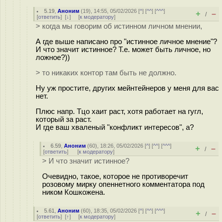
5.19
,
Аноним
(
19
), 14:55, 05/02/2026 [
^
] [
^^
] [
^^^
]
+
–
/
[
ответить
]
[
↓
] [
к модератору
]
> когда мы говорим об истинном личном мнении,
А где выше написано про "истинное личное мнение"?
И что значит истинное? Т.е. может быть личное, но
ложное?))
> то никаких контор там быть не должно.
Ну уж простите, других мейнтейнеров у меня для вас
нет.
Плюс напр. Тцо хаит раст, хотя работает на гугл,
который за раст.
И где ваш хваленый "конфликт интересов", а?
6.59
,
Аноним
(
60
), 18:26, 05/02/2026 [
^
] [
^^
] [
^^^
]
+
–
/
[
ответить
]
[
к модератору
]
> И что значит истинное?
Очевидно, такое, которое не противоречит
розовому мирку опеннетного комментатора под
ником Кошкожена.
5.61
,
Аноним
(
60
), 18:35, 05/02/2026 [
^
] [
^^
] [
^^^
]
+
–
/
[
ответить
]
[
↑
] [
к модератору
]