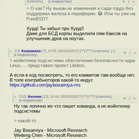
+
–
[
ответить
]
[
к модератору
]
/
> О как? Ну выкин их изменения и сиди гордо без
поддержки железа и периферии. 😂 Или ты уже на
FreeBSD?
Хурд! Ты забыл про Хурд!!
Даже для БСД корпы выделили лям баксов на
улучшение дров на ноутах.
2.8
,
Кошкажена
(
?
), 14:35, 05/02/2026 [
^
] [
^^
] [
^^^
] [
ответить
]
[
↑
]
+
–
/
[
к модератору
]
> мэйнтенер подсистемы обеспечения безопасности ядра
Linux, ... представил проект Litebox,
А если в код посмотреть, то его коммитов там вообще нет.
В топе контрибьюторов какой-то индус
https://github.com/jaybosamiya-ms
3.13
,
Аноним
(
13
), 14:44, 05/02/2026 [
^
] [
^^
] [
^^^
] [
ответить
]
+
–
/
[
к модератору
]
Ну так логично же что пишет команда, а не мэйнтенер
подсистемы
> какой-то
Jay Bosamiya - Microsoft Research
Weiteng Chen - Microsoft Research