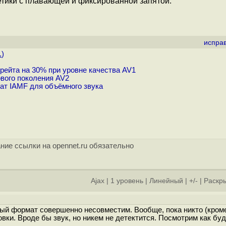
тики с плавающей и фиксированной запятой.
испра
.
)
ейта на 30% при уровне качества AV1
вого поколения AV2
ат IAMF для объёмного звука
ние ссылки на opennet.ru обязательно
Ajax
|
1 уровень
|
Линейный
|
+/-
|
Раскры
ный формат совершенно несовместим. Вообще, пока никто (кром
вки. Вроде бы звук, но никем не детектится. Посмотрим как бу