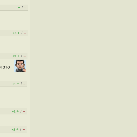
+
–
/
+
–
/
+3
+
–
/
+3
и это
+
–
/
+1
+
–
/
+1
+
–
/
+2