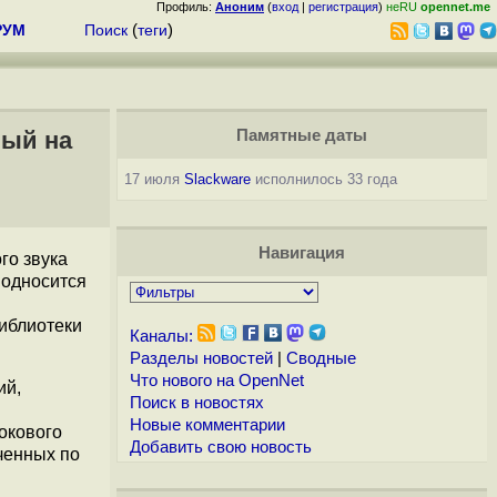
Профиль:
Аноним
(
вход
|
регистрация
)
неRU
opennet.me
РУМ
Поиск
(
теги
)
ный на
Памятные даты
17 июля
Slackware
исполнилось 33 года
Навигация
го звука
подносится
библиотеки
Каналы:
Разделы новостей
|
Сводные
Что нового на OpenNet
ий,
Поиск в новостях
Новые комментарии
окового
Добавить свою новость
иченных по