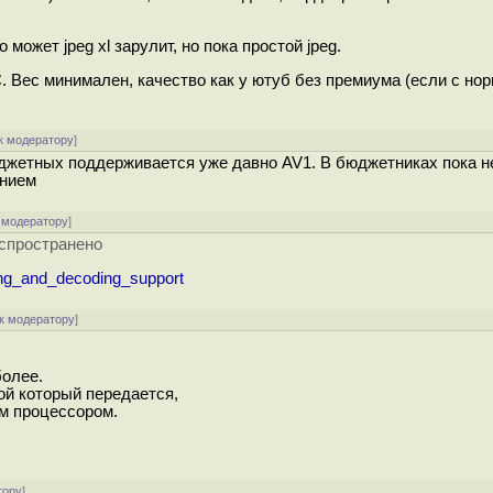
Но может jpeg xl зарулит, но пока простой jpeg.
. Вес минимален, качество как у ютуб без премиума (если с но
к модератору
]
жетных поддерживается уже давно AV1. В бюджетниках пока нет
ением
 модератору
]
аспространено
ing_and_decoding_support
к модератору
]
более.
ой который передается,
м процессором.
тору
]