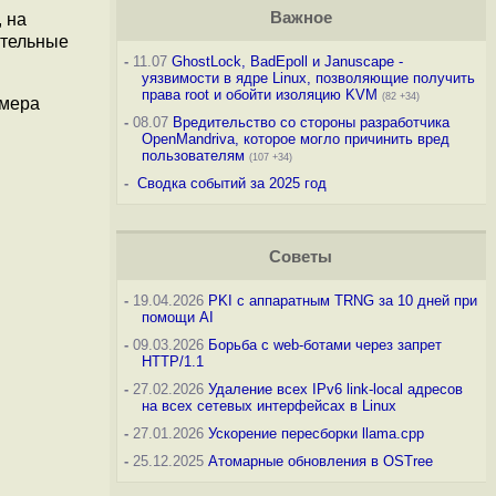
Важное
, на
ительные
-
11.07
GhostLock, BadEpoll и Januscape -
уязвимости в ядре Linux, позволяющие получить
права root и обойти изоляцию KVM
(82 +34)
змера
-
08.07
Вредительство со стороны разработчика
OpenMandriva, которое могло причинить вред
пользователям
(107 +34)
-
Сводка событий за 2025 год
Советы
-
19.04.2026
PKI с аппаратным TRNG за 10 дней при
помощи AI
-
09.03.2026
Борьба с web-ботами через запрет
HTTP/1.1
-
27.02.2026
Удаление всех IPv6 link-local адресов
на всех сетевых интерфейсах в Linux
-
27.01.2026
Ускорение пересборки llama.cpp
-
25.12.2025
Атомарные обновления в OSTree