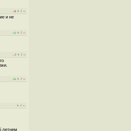
+
–
/
–8
ие и не
+
–
/
+2
+
–
/
–7
го
аки.
+
–
/
+6
+
–
/
5 летнем