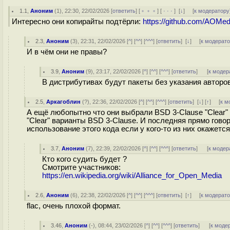
1.1
,
Аноним
(
1
), 22:30, 22/02/2026 [
ответить
] [
﹢﹢﹢
] [
· · ·
]
[
↓
] [
к модератору
Интересно они копирайты подтёрли:
https://github.com/AOM
2.3
,
Аноним
(
3
), 22:31, 22/02/2026 [
^
] [
^^
] [
^^^
] [
ответить
]
[
↓
] [
к модерат
И в чём они не правы?
3.9
,
Аноним
(
9
), 23:17, 22/02/2026 [
^
] [
^^
] [
^^^
] [
ответить
]
[
к модер
В дистрибутивах будут пакеты без указания авторов.
2.5
,
Аркагоблин
(
?
), 22:36, 22/02/2026 [
^
] [
^^
] [
^^^
] [
ответить
]
[
↓
] [
↑
] [
к м
А ещё любопытно что они выбрали BSD 3-Clause "Clear" Li
"Clear" варианты BSD 3-Clause. И последняя прямо говор
использование этого кода если у кого-то из них окажет
3.7
,
Аноним
(
7
), 22:39, 22/02/2026 [
^
] [
^^
] [
^^^
] [
ответить
]
[
к модер
Кто кого судить будет ?
Смотрите участников:
https://en.wikipedia.org/wiki/Alliance_for_Open_Media
2.6
,
Аноним
(
6
), 22:38, 22/02/2026 [
^
] [
^^
] [
^^^
] [
ответить
]
[
↑
] [
к модерат
flac, очень плохой формат.
3.46
,
Аноним
(
-
), 08:44, 23/02/2026 [
^
] [
^^
] [
^^^
] [
ответить
]
[
к моде