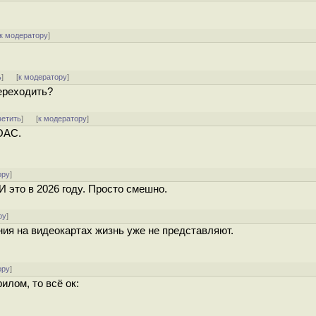
к модератору
]
ь
]
[
к модератору
]
ереходить?
ветить
]
[
к модератору
]
OAC.
ору
]
И это в 2026 году. Просто смешно.
ру
]
ния на видеокартах жизнь уже не представляют.
ору
]
илом, то всё ок: