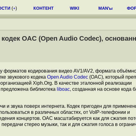
ОСТИ
(
+
)
КОНТЕНТ
WIKI
MAN'ы
ФО
кодек OAC (Open Audio Codec), основан
ку форматов кодирования видео AV1/AV2, формата объёмно
тке звукового кодека
Open Audio Codec
(OAC), который пре
 организацией Xiph.Org. В качестве эталонной реализации
 предложена библиотека
liboac
, созданная на основе кода 
 и звука поверх интернета. Кодек пригоден для применен
пользоваться в различных областях, от VoIP-телефонии и
едения концертов. OAC масштабируется как для сжатия пот
 передачи стерео музыки, так и для сжатия голоса в огран