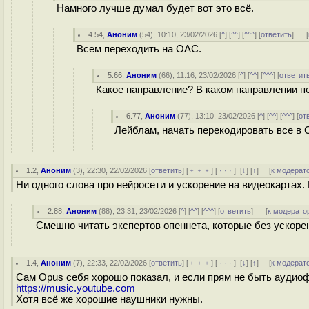
Намного лучше думал будет вот это всё.
4.54
,
Аноним
(
54
), 10:10, 23/02/2026 [
^
] [
^^
] [
^^^
] [
ответить
]
[
Всем переходить на OAC.
5.66
,
Аноним
(
66
), 11:16, 23/02/2026 [
^
] [
^^
] [
^^^
] [
ответит
Какое направление? В каком направлении п
6.77
,
Аноним
(
77
), 13:10, 23/02/2026 [
^
] [
^^
] [
^^^
] [
от
Лейблам, начать перекодировать все в 
1.2
,
Аноним
(
3
), 22:30, 22/02/2026 [
ответить
] [
﹢﹢﹢
] [
· · ·
]
[
↓
] [
↑
] [
к модерат
Ни одного слова про нейросети и ускорение на видеокартах. 
2.88
,
Аноним
(
88
), 23:31, 23/02/2026 [
^
] [
^^
] [
^^^
] [
ответить
]
[
к модерато
Смешно читать экспертов опеннета, которые без ускоре
1.4
,
Аноним
(
7
), 22:33, 22/02/2026 [
ответить
] [
﹢﹢﹢
] [
· · ·
]
[
↓
] [
↑
] [
к модерат
Сам Opus себя хорошо показал, и если прям не быть аудиоф
https://music.youtube.com
Хотя всё же хорошие наушники нужны.