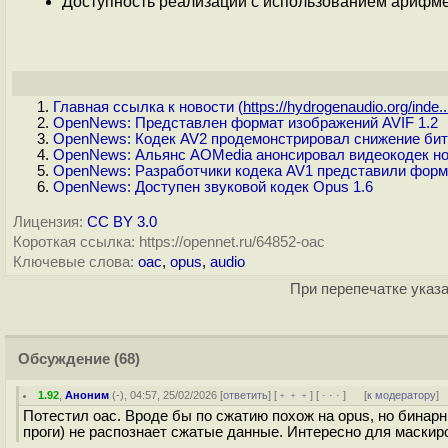
Доступность реализаций с использованием арифме
Главная ссылка к новости (
https://hydrogenaudio.org/inde..
OpenNews: Представлен формат изображений AVIF 1.2
OpenNews: Кодек AV2 продемонстрировал снижение битр
OpenNews: Альянс AOMedia анонсировал видеокодек но
OpenNews: Разработчики кодека AV1 представили форм
OpenNews: Доступен звуковой кодек Opus 1.6
Лицензия:
CC BY 3.0
Короткая ссылка: https://opennet.ru/64852-oac
Ключевые слова:
oac
,
opus
,
audio
При перепечатке указа
Обсуждение
(68)
1.92
,
Аноним
(
-
), 04:57, 25/02/2026 [
ответить
] [
﹢﹢﹢
] [
· · ·
]
[
к модератору
]
Потестил oac. Вроде бы по сжатию похож на opus, но бинар
проги) не распознает сжатые данные. Интересно для маскиро