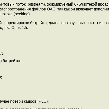
итовый поток (bitstream), формируемый библиотекой liboac
 распространения файлов OAC, так как он включает дополн
отоке (seeking).
 корректировки битрейта, диапазона звуковых частот и ра
дека Opus 1.5:
д;
) битрейтов;
;
учае потери кадров (PLC);