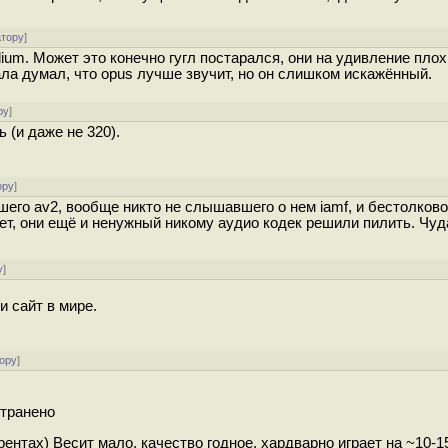
атору
]
um. Может это конечно гугл постарался, они на удивление плох
ла думал, что opus лучше звучит, но он слишком искажённый.
ру
]
 (и даже не 320).
ору
]
шего av2, вообще никто не слышавшего о нем iamf, и бестолково
ет, они ещё и ненужный никому аудио кодек решили пилить. Чуд
у
]
и сайт в мире.
ору
]
странено
рентах) Весит мало, качество годное, хардварно играет на ~10-1