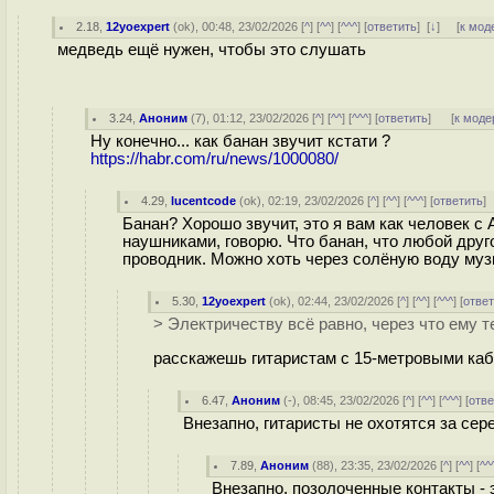
2.18
,
12yoexpert
(
ok
), 00:48, 23/02/2026 [
^
] [
^^
] [
^^^
] [
ответить
]
[
↓
] [
к мод
медведь ещё нужен, чтобы это слушать
3.24
,
Аноним
(
7
), 01:12, 23/02/2026 [
^
] [
^^
] [
^^^
] [
ответить
]
[
к моде
Ну конечно... как банан звучит кстати ?
https://habr.com/ru/news/1000080/
4.29
,
lucentcode
(
ok
), 02:19, 23/02/2026 [
^
] [
^^
] [
^^^
] [
ответить
]
Банан? Хорошо звучит, это я вам как человек с
наушниками, говорю. Что банан, что любой друго
проводник. Можно хоть через солёную воду муз
5.30
,
12yoexpert
(
ok
), 02:44, 23/02/2026 [
^
] [
^^
] [
^^^
] [
отве
> Электричеству всё равно, через что ему т
расскажешь гитаристам с 15-метровыми каб
6.47
,
Аноним
(
-
), 08:45, 23/02/2026 [
^
] [
^^
] [
^^^
] [
отве
Внезапно, гитаристы не охотятся за се
7.89
,
Аноним
(
88
), 23:35, 23/02/2026 [
^
] [
^^
] [
^^
Внезапно, позолоченные контакты - 