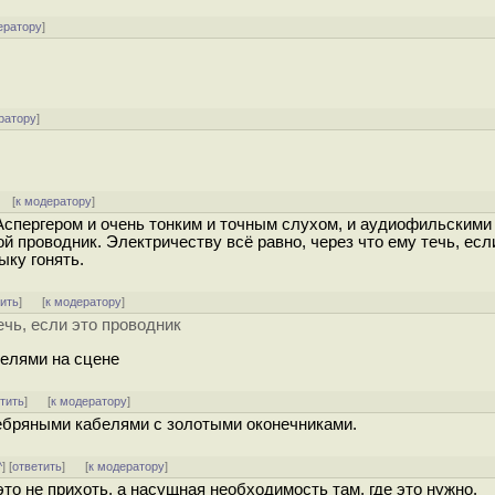
ератору
]
ратору
]
[
к модератору
]
 Аспергером и очень тонким и точным слухом, и аудиофильскими
й проводник. Электричеству всё равно, через что ему течь, есл
ыку гонять.
тить
]
[
к модератору
]
ечь, если это проводник
елями на сцене
тить
]
[
к модератору
]
ребряными кабелями с золотыми оконечниками.
^
] [
ответить
]
[
к модератору
]
это не прихоть, а насущная необходимость там, где это нужно.