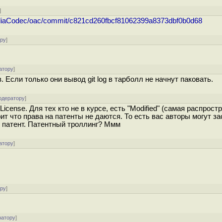
]
ediaCodec/oac/commit/c821cd260fbcf81062399a8373dbf0b0d68
ору
]
атору
]
 Если только они вывод git log в тарболл не начнут паковать.
одератору
]
cense. Для тех кто не в курсе, есть "Modified" (самая распрост
ит что права на патенты не даются. То есть вас авторы могут за
ся патент. Патентный троллинг? Ммм
атору
]
ору
]
ратору
]