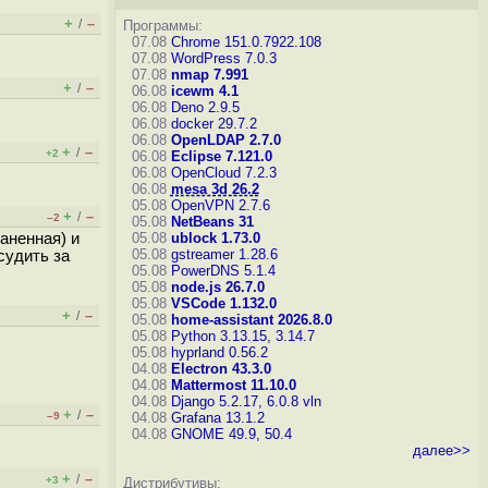
+
–
/
Программы:
07.08
Chrome 151.0.7922.108
07.08
WordPress 7.0.3
07.08
nmap 7.991
+
–
/
06.08
icewm 4.1
06.08
Deno 2.9.5
06.08
docker 29.7.2
06.08
OpenLDAP 2.7.0
+
–
/
+2
06.08
Eclipse 7.121.0
06.08
OpenCloud 7.2.3
06.08
mesa 3d 26.2
05.08
OpenVPN 2.7.6
+
–
/
–2
05.08
NetBeans 31
раненная) и
05.08
ublock 1.73.0
05.08
gstreamer 1.28.6
судить за
05.08
PowerDNS 5.1.4
05.08
node.js 26.7.0
05.08
VSCode 1.132.0
+
–
/
05.08
home-assistant 2026.8.0
05.08
Python 3.13.15, 3.14.7
05.08
hyprland 0.56.2
04.08
Electron 43.3.0
04.08
Mattermost 11.10.0
04.08
Django 5.2.17, 6.0.8
vln
+
–
/
–9
04.08
Grafana 13.1.2
04.08
GNOME 49.9, 50.4
далее>>
+
–
/
+3
Дистрибутивы: