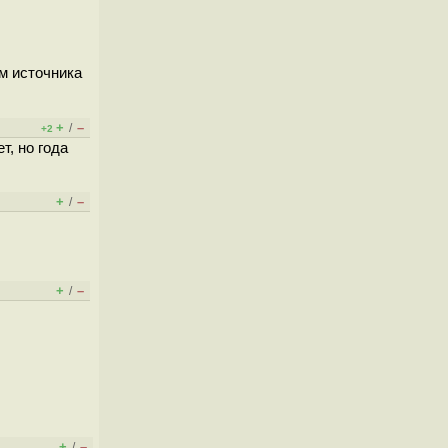
рм источника
+
–
/
+2
, но года
+
–
/
+
–
/
+
–
/