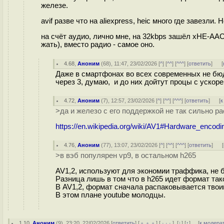
железе.
avif разве что на aliexpress, heic много где завезли. 
на счёт аудио, лично мне, на 32kbps зашёл xHE-AAC
жать), вместо радио - самое оно.
4.68
,
Аноним
(
68
), 11:47, 23/02/2026 [
^
] [
^^
] [
^^^
] [
ответить
]
[
Даже в смартфонах во всех современных не бюд
через 3, думаю, и до них дойтут процы с ускор
4.72
,
Аноним
(
7
), 12:57, 23/02/2026 [
^
] [
^^
] [
^^^
] [
ответить
]
[
к
>да и железо с его поддержкой не так сильно р
https://en.wikipedia.org/wiki/AV1#Hardware_encod
4.76
,
Аноним
(
77
), 13:07, 23/02/2026 [
^
] [
^^
] [
^^^
] [
ответить
]
[
>в вэб популярен vp9, в остальном h265
AV1,2, используют для экономии траффика, не 
Разница лишь в том что в h265 идет формат так
В AV1,2, формат сначала распаковывается твои
В этом плане youtube молодцы.
1.10
,
Аноним
(
9
), 23:20, 22/02/2026 [
ответить
] [
﹢﹢﹢
] [
· · ·
]
[
↓
] [
↑
] [
к модера