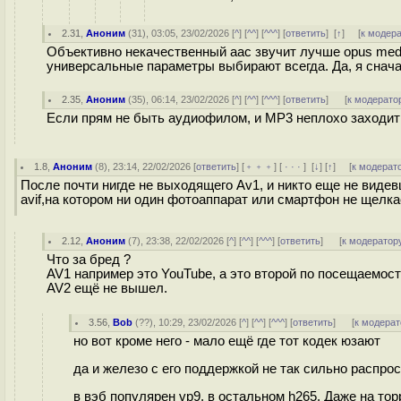
2.31
,
Аноним
(
31
), 03:05, 23/02/2026 [
^
] [
^^
] [
^^^
] [
ответить
]
[
↑
] [
к модер
Объективно некачественный aac звучит лучше opus medi
универсальные параметры выбирают всегда. Да, я снача
2.35
,
Аноним
(
35
), 06:14, 23/02/2026 [
^
] [
^^
] [
^^^
] [
ответить
]
[
к модерато
Если прям не быть аудиофилом, и MP3 неплохо заходить
1.8
,
Аноним
(
8
), 23:14, 22/02/2026 [
ответить
] [
﹢﹢﹢
] [
· · ·
]
[
↓
] [
↑
] [
к модерат
После почти нигде не выходящего Аv1, и никто еще не видев
avif,на котором ни один фотоаппарат или смартфон не щелка
2.12
,
Аноним
(
7
), 23:38, 22/02/2026 [
^
] [
^^
] [
^^^
] [
ответить
]
[
к модератор
Что за бред ?
AV1 например это YouTube, а это второй по посещаемост
AV2 ещё не вышел.
3.56
,
Bob
(
??
), 10:29, 23/02/2026 [
^
] [
^^
] [
^^^
] [
ответить
]
[
к модерат
но вот кроме него - мало ещё где тот кодек юзают
да и железо с его поддержкой не так сильно распро
в вэб популярен vp9, в остальном h265. Даже на тор