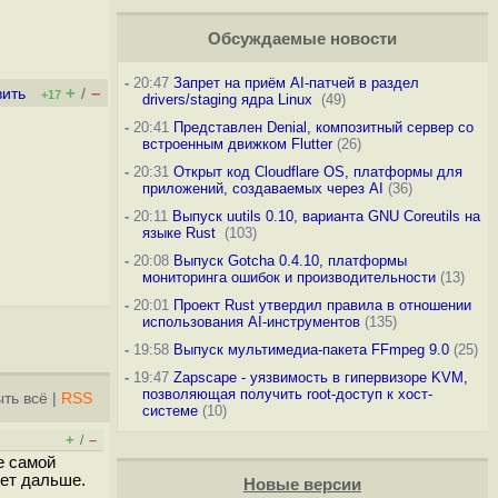
Обсуждаемые новости
-
20:47
Запрет на приём AI-патчей в раздел
+
–
вить
/
+17
drivers/staging ядра Linux
(49)
-
20:41
Представлен Denial, композитный сервер со
встроенным движком Flutter
(26)
-
20:31
Открыт код Cloudflare OS, платформы для
приложений, создаваемых через AI
(36)
-
20:11
Выпуск uutils 0.10, варианта GNU Coreutils на
языке Rust
(103)
-
20:08
Выпуск Gotcha 0.4.10, платформы
мониторинга ошибок и производительности
(13)
-
20:01
Проект Rust утвердил правила в отношении
использования AI-инструментов
(135)
-
19:58
Выпуск мультимедиа-пакета FFmpeg 9.0
(25)
-
19:47
Zapscape - уязвимость в гипервизоре KVM,
позволяющая получить root-доступ к хост-
ть всё
|
RSS
системе
(10)
+
–
/
е самой
дет дальше.
Новые версии