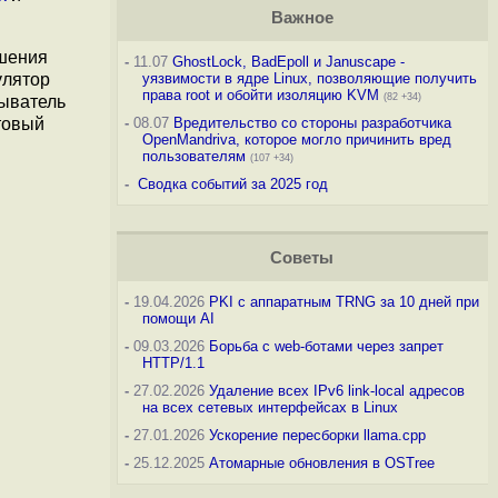
Важное
ешения
-
11.07
GhostLock, BadEpoll и Januscape -
улятор
уязвимости в ядре Linux, позволяющие получить
права root и обойти изоляцию KVM
(82 +34)
рыватель
товый
-
08.07
Вредительство со стороны разработчика
OpenMandriva, которое могло причинить вред
пользователям
(107 +34)
-
Сводка событий за 2025 год
Советы
-
19.04.2026
PKI с аппаратным TRNG за 10 дней при
помощи AI
-
09.03.2026
Борьба с web-ботами через запрет
HTTP/1.1
-
27.02.2026
Удаление всех IPv6 link-local адресов
на всех сетевых интерфейсах в Linux
-
27.01.2026
Ускорение пересборки llama.cpp
-
25.12.2025
Атомарные обновления в OSTree