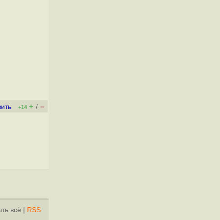
+
–
вить
/
+14
ть всё
|
RSS