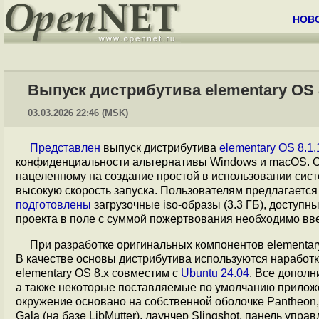
НОВ
Выпуск дистрибутива elementary OS 
03.03.2026 22:46 (MSK)
Представлен
выпуск дистрибутива
elementary OS 8.1.
конфиденциальности альтернативы Windows и macOS. Ос
нацеленному на создание простой в использовании си
высокую скорость запуска. Пользователям предлагается
подготовлены
загрузочные iso-образы (3.3 ГБ), доступн
проекта в поле с суммой пожертвования необходимо вве
При разработке оригинальных компонентов elementary
В качестве основы дистрибутива используются наработк
elementary OS 8.x совместим с
Ubuntu 24.04
. Все дополн
а также некоторые поставляемые по умолчанию прилож
окружение основано на собственной оболочке Pantheon,
Gala (на базе LibMutter), лаунчер Slingshot, панель упр