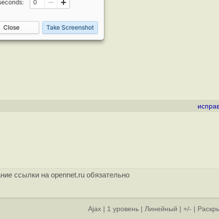
испра
ние ссылки на opennet.ru обязательно
Ajax
|
1 уровень
|
Линейный
|
+/-
|
Раскры