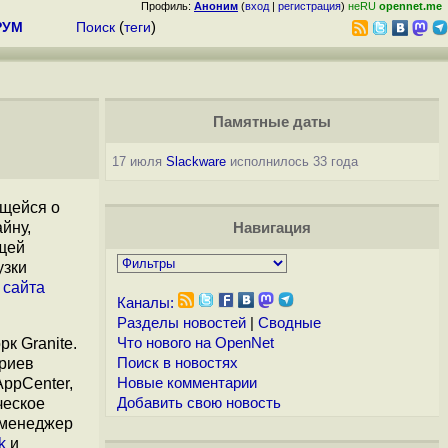
Профиль:
Аноним
(
вход
|
регистрация
)
неRU
opennet.me
РУМ
Поиск
(
теги
)
Памятные даты
17 июля
Slackware
исполнилось 33 года
ящейся о
йну,
Навигация
щей
узки
с
сайта
Каналы:
Разделы новостей
|
Сводные
к Granite.
Что нового на OpenNet
ориев
Поиск в новостях
ppCenter,
Новые комментарии
ческое
Добавить свою новость
 менеджер
k
и