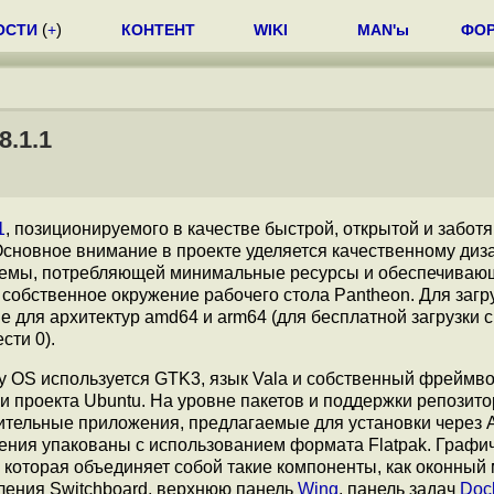
ОСТИ
(
+
)
КОНТЕНТ
WIKI
MAN'ы
ФО
8.1.1
1
, позиционируемого в качестве быстрой, открытой и забот
новное внимание в проекте уделяется качественному диза
стемы, потребляющей минимальные ресурсы и обеспечиваю
 собственное окружение рабочего стола Pantheon. Для загр
ые для архитектур amd64 и arm64 (для бесплатной загрузки 
сти 0).
 OS используется GTK3, язык Vala и собственный фреймвор
и проекта Ubuntu. На уровне пакетов и поддержки репозит
ительные приложения, предлагаемые для установки через A
ения упакованы с использованием формата Flatpak. Графи
 которая объединяет собой такие компоненты, как оконный
авления Switchboard, верхнюю панель
Wing
, панель задач
Doc