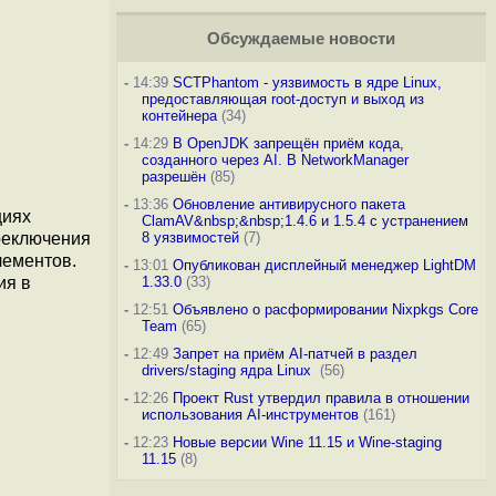
Обсуждаемые новости
-
14:39
SCTPhantom - уязвимость в ядре Linux,
предоставляющая root-доступ и выход из
контейнера
(34)
-
14:29
В OpenJDK запрещён приём кода,
созданного через AI. В NetworkManager
разрешён
(85)
-
13:36
Обновление антивирусного пакета
циях
ClamAV&nbsp;&nbsp;1.4.6 и 1.5.4 с устранением
реключения
8 уязвимостей
(7)
лементов.
-
13:01
Опубликован дисплейный менеджер LightDM
ия в
1.33.0
(33)
-
12:51
Объявлено о расформировании Nixpkgs Core
Team
(65)
-
12:49
Запрет на приём AI-патчей в раздел
drivers/staging ядра Linux
(56)
-
12:26
Проект Rust утвердил правила в отношении
использования AI-инструментов
(161)
-
12:23
Новые версии Wine 11.15 и Wine-staging
11.15
(8)