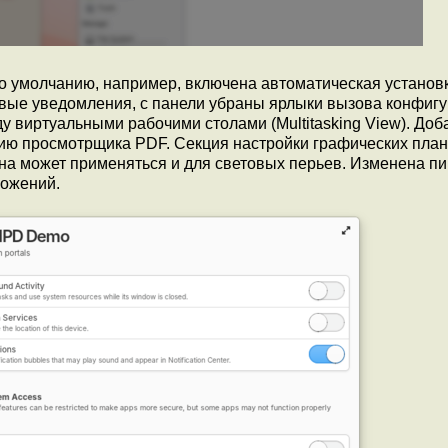
о умолчанию, например, включена автоматическая установ
ивые уведомления, с панели убраны ярлыки вызова конфиг
у виртуальными рабочими столами (Multitasking View). До
ию просмотрщика PDF. Секция настройки графических пла
она может применяться и для световых перьев. Изменена п
ожений.