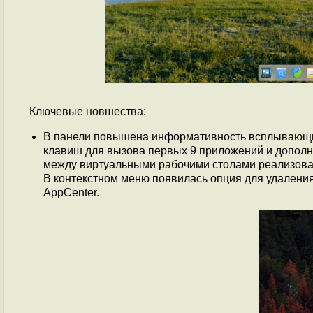
Ключевые новшества:
В панели повышена информативность всплывающих
клавиш для вызова первых 9 приложений и допол
между виртуальными рабочими столами реализова
В контекстном меню появилась опция для удалени
AppCenter.