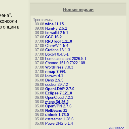
Новые версии
мена".
Программы:
 консоли
09.08
wine 11.15
з опции в
09.08
NumPy 2.5.2
08.08
firewalld 2.5.1
07.08
GCC 16.2
07.08
RRDTool 1.11.0
07.08
ClamAV 1.5.4
07.08
Grafana 13.1.3
07.08
Box64 0.4.5-1
07.08
home-assistant 2026.8.1
07.08
Chrome 151.0.7922.108
07.08
WordPress 7.0.3
07.08
nmap 7.991
06.08
icewm 4.1
06.08
Deno 2.9.5
06.08
docker 29.7.2
06.08
OpenLDAP 2.7.0
06.08
Eclipse 7.121.0
06.08
OpenCloud 7.2.3
06.08
mesa 3d 26.2
05.08
OpenVPN 2.7.6
05.08
NetBeans 31
05.08
ublock 1.73.0
05.08
gstreamer 1.28.6
05.08
PowerDNS 5.1.4
далее>>