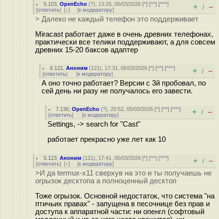
5.103
,
OpenEcho
(
?
), 13:26, 05/03/2026 [
^
] [
^^
] [
^^^
]
+
–
/
[
ответить
]
[
↓
] [
к модератору
]
> Далеко не каждый телефон это поддерживает
Miracast работает даже в очень древних телефонах,
практически все телики поддерживают, а для совсем
древних 15-20 баксов адаптер
6.121
,
Аноним
(
121
), 17:31, 05/03/2026 [
^
] [
^^
] [
^^^
]
+
–
/
[
ответить
]
[
к модератору
]
А оно точно работает? Версии с 3й пробовал, по
сей день ни разу не получалось его завести.
7.130
,
OpenEcho
(
?
), 20:52, 05/03/2026 [
^
] [
^^
] [
^^^
]
+
–
/
[
ответить
]
[
к модератору
]
Settings, -> search for "Cast"
работает прекрасно уже лет как 10
5.123
,
Аноним
(
121
), 17:41, 05/03/2026 [
^
] [
^^
] [
^^^
]
+
–
/
[
ответить
]
[
↑
] [
к модератору
]
>И да termux-x11 сверхув на это и ты получаешь не
огрызок десктопа а полноценный десктоп
Тоже огрызок. Основной недостаток, что система "на
птичьих правах" - запущена в песочнице без прав и
доступа к аппаратной части: ни опенгл (софтовый