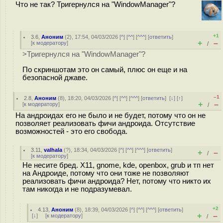
Что не так? Тригернулся на "WindowManager"?
+1
3.6
,
Аноним
(
2
), 17:54, 04/03/2026 [
^
] [
^^
] [
^^^
] [
ответить
]
+
–
[
к модератору
]
/
>Тригернулся на "WindowManager"?
По скриншотам это он самый, плюс он еще и на
безопасной джаве.
–1
2.8
,
Аноним
(
8
), 18:20, 04/03/2026 [
^
] [
^^
] [
^^^
] [
ответить
]
[
↓
] [
↑
]
+
–
[
к модератору
]
/
На андроидах его не было и не будет, потому что он не
позволяет реализовать фичи андроида. Отсутствие
возможностей - это его свобода.
3.11
,
valhala
(
?
), 18:34, 04/03/2026 [
^
] [
^^
] [
^^^
] [
ответить
]
+
–
/
[
к модератору
]
Не несите бред. Х11, gnome, kde, openbox, grub и тп нет
на Андроиде, потому что они тоже не позволяют
реализовать фичи андроида? Нет, потому что никто их
там никогда и не подразумевал.
+2
4.13
,
Аноним
(
8
), 18:39, 04/03/2026 [
^
] [
^^
] [
^^^
] [
ответить
]
+
–
[
↓
] [
к модератору
]
/