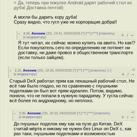
> Да, теперь при покупке Android дарят рабочий стол из
дуба! Доставка почтой)
А могли бы дарить кору дуба!
Сразу видно, что гугл уже не корпорация добра!!
4.26
,
Аноним
(
20
), 19:41, 04/03/2026 [
^
] [
^^
] [
^^^
] [
ответить
]
+
–
/
[
к модератору
]
Я тут читал, их сейчас можно купить на авито. Но как!?
Если покупатель сего по определению не потянет ни
доставку, ни даже провоз в общественном транспорте
(если только зайцем).
–1
2.22
,
Аноним
(
20
), 19:36, 04/03/2026 [
^
] [
^^
] [
^^^
] [
ответить
]
[
↑
]
+
–
[
к модератору
]
/
Старый DeX работал прям как пекашный рабочий стол. Не
всё там было гладко, но по сравнению с гнушными
поделками он был вот прям идеален. Потом, видимо,
поняли, что не попали в нужную парадигму. У гугла сейчас
всё более по андроидному, но неплохо.
+2
3.30
,
Аноним
(
29
), 20:33, 04/03/2026 [
^
] [
^^
] [
^^^
] [
ответить
]
+
–
[
к модератору
]
/
До гнушных поделок ему как на пузе до Китая. DeX
считай мёртв и никому не нужен без Linux on DeX c, как
раз таки, гнушными поделками и возможностью