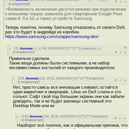
+
–
/
[
к модератору
]
>Возможность включения десктоп-режима при подключении
к внешнему экрану заявлена для смартфонов Google Pixel
серии 8, 9 и 10, а также устройств Samsung
Теперь понятно, почему Samsung отказались от своего DeX,
раз это будет в андройде из коробки.
https://www.samsung.com/ru/apps/samsung-dex/
+5
2.5
,
Аноним
(
-
), 17:45, 04/03/2026 [
^
] [
^^
] [
^^^
] [
ответить
]
[
↓
]
+
–
[
к модератору
]
/
Правильно сделали.
Такие вещи должны были системными, а не набор
несовместимых костылей от каждого производителя.
3.29
,
Аноним
(
29
), 20:31, 04/03/2026 [
^
] [
^^
] [
^^^
] [
ответить
]
+
–
/
[
к модератору
]
Нет, просто самсы все инновации сливают, остаётся
один маркетинг и оверпрайс. Linux on DeX слили и это
сольют. Софт свой под большие экраны они как забили
доводить, так и не будет разницы системный это
Desktop Mode или их
4.32
,
Аноним
(
14
), 20:35, 04/03/2026 [
^
] [
^^
] [
^^^
] [
ответить
]
+
–
/
[
к модератору
]
Наоборот всё логично, как и официальная причина, что