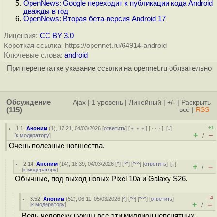
OpenNews: Google переходит к публикации кода Android
дважды в год
OpenNews: Вторая бета-версия Android 17
Лицензия:
CC BY 3.0
Короткая ссылка: https://opennet.ru/64914-android
Ключевые слова:
android
При перепечатке указание ссылки на opennet.ru обязательно
Обсуждение
Ajax
|
1 уровень
|
Линейный
|
+/-
|
Раскрыть
(115)
всё
|
RSS
+1
1.1
,
Аноним
(
1
), 17:21, 04/03/2026 [
ответить
] [
﹢﹢﹢
] [
· · ·
]
[
↓
]
+
–
[
к модератору
]
/
Очень полезные новшества.
2.14
,
Аноним
(
14
), 18:39, 04/03/2026 [
^
] [
^^
] [
^^^
] [
ответить
]
[
↓
]
+
–
/
[
к модератору
]
Обычные, под выход новых Pixel 10a и Galaxy S26.
–4
3.52
,
Аноним
(
52
), 06:11, 05/03/2026 [
^
] [
^^
] [
^^^
] [
ответить
]
+
–
[
к модератору
]
/
Ведь человеку нужны все эти миллион непонятных