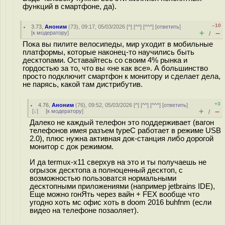
функций в смартфоне, да).
–10
3.73
,
Аноним
(
73
), 09:17, 05/03/2026 [
^
] [
^^
] [
^^^
] [
ответить
]
+
–
[
к модератору
]
/
Пока вы пилите велосипеды, мир уходит в мобильные
платформы, которые наконец-то научились быть
десктопами. Оставайтесь со своим 4% рынка и
гордостью за то, что вы «не как все». А большинство
просто подключит смартфон к монитору и сделает дела,
не парясь, какой там дистрибутив.
+3
4.76
,
Аноним
(
76
), 09:52, 05/03/2026 [
^
] [
^^
] [
^^^
] [
ответить
]
+
–
[
↓
] [
к модератору
]
/
Далеко не каждый телефон это поддерживает (вагон
телефонов имея разъем typeC работает в режиме USB
2.0), плюс нужна активная док-станция либо дорогой
монитор с док режимом.
И да termux-x11 сверхув на это и ты получаешь не
огрызок десктопа а полноценный десктоп, с
возможностью пользоватся нормальными
десктопными приложениями (например jetbrains IDE),
Еще можно гонЯть через вайн + FEX вообще что
угодно хоть мс офис хоть в doom 2016 buhfnm (если
видео на телефоне позаоляет).