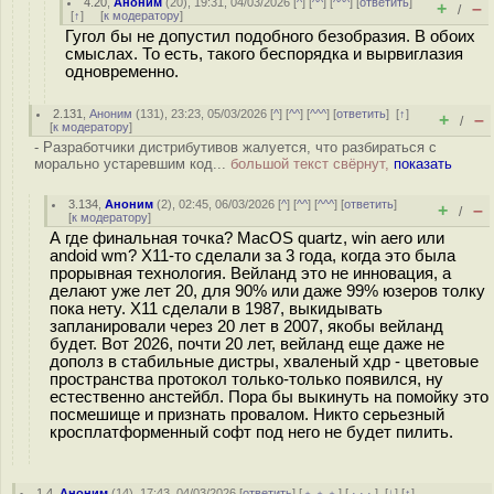
4.20
,
Аноним
(
20
), 19:31, 04/03/2026 [
^
] [
^^
] [
^^^
] [
ответить
]
+
–
/
[
↑
] [
к модератору
]
Гугол бы не допустил подобного безобразия. В обоих
смыслах. То есть, такого беспорядка и вырвиглазия
одновременно.
2.131
,
Аноним
(
131
), 23:23, 05/03/2026 [
^
] [
^^
] [
^^^
] [
ответить
]
[
↑
]
+
–
/
[
к модератору
]
- Разработчики дистрибутивов жалуется, что разбираться с
морально устаревшим код...
большой текст свёрнут,
показать
3.134
,
Аноним
(
2
), 02:45, 06/03/2026 [
^
] [
^^
] [
^^^
] [
ответить
]
+
–
/
[
к модератору
]
А где финальная точка? MacOS quartz, win aero или
andoid wm? X11-то сделали за 3 года, когда это была
прорывная технология. Вейланд это не инновация, а
делают уже лет 20, для 90% или даже 99% юзеров толку
пока нету. X11 сделали в 1987, выкидывать
запланировали через 20 лет в 2007, якобы вейланд
будет. Вот 2026, почти 20 лет, вейланд еще даже не
дополз в стабильные дистры, хваленый хдр - цветовые
пространства протокол только-только появился, ну
естественно анстейбл. Пора бы выкинуть на помойку это
посмешище и признать провалом. Никто серьезный
кросплатформенный софт под него не будет пилить.
1.4
,
Аноним
(
14
), 17:43, 04/03/2026 [
ответить
] [
﹢﹢﹢
] [
· · ·
]
[
↓
] [
↑
]