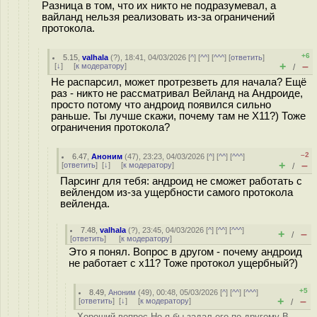
Разница в том, что их никто не подразумевал, а
вайланд нельзя реализовать из-за ограничений
протокола.
+6
5.15
,
valhala
(
?
), 18:41, 04/03/2026 [
^
] [
^^
] [
^^^
] [
ответить
]
+
–
[
↓
] [
к модератору
]
/
Не распарсил, может протрезветь для начала? Ещё
раз - никто не рассматривал Вейланд на Андроиде,
просто потому что андроид появился сильно
раньше. Ты лучше скажи, почему там не X11?) Тоже
ограничения протокола?
–2
6.47
,
Аноним
(
47
), 23:23, 04/03/2026 [
^
] [
^^
] [
^^^
]
+
–
[
ответить
]
[
↓
] [
к модератору
]
/
Парсинг для тебя: андроид не сможет работать с
вейлендом из-за ущербности самого протокола
вейленда.
7.48
,
valhala
(
?
), 23:45, 04/03/2026 [
^
] [
^^
] [
^^^
]
+
–
/
[
ответить
]
[
к модератору
]
Это я понял. Вопрос в другом - почему андроид
не работает с х11? Тоже протокол ущербный?)
+5
8.49
,
Аноним
(
49
), 00:48, 05/03/2026 [
^
] [
^^
] [
^^^
]
+
–
[
ответить
]
[
↓
] [
к модератору
]
/
Хороший вопрос Но я бы задал его по другому В