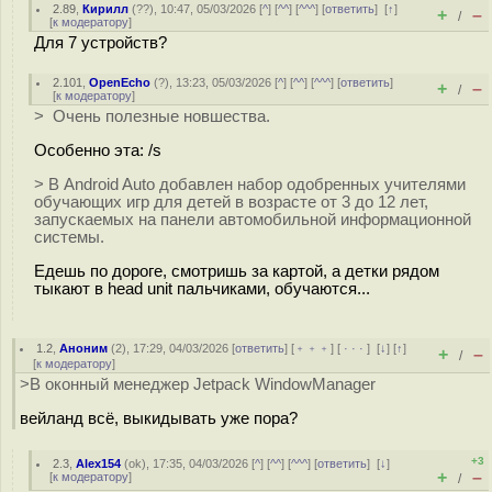
2.89
,
Кирилл
(
??
), 10:47, 05/03/2026 [
^
] [
^^
] [
^^^
] [
ответить
]
[
↑
]
+
–
/
[
к модератору
]
Для 7 устройств?
2.101
,
OpenEcho
(
?
), 13:23, 05/03/2026 [
^
] [
^^
] [
^^^
] [
ответить
]
+
–
/
[
к модератору
]
> Очень полезные новшества.
Особенно эта: /s
> В Android Auto добавлен набор одобренных учителями
обучающих игр для детей в возрасте от 3 до 12 лет,
запускаемых на панели автомобильной информационной
системы.
Едешь по дороге, смотришь за картой, а детки рядом
тыкают в head unit пальчиками, обучаются...
1.2
,
Аноним
(
2
), 17:29, 04/03/2026 [
ответить
] [
﹢﹢﹢
] [
· · ·
]
[
↓
] [
↑
]
+
–
/
[
к модератору
]
>В оконный менеджер Jetpack WindowManager
вейланд всё, выкидывать уже пора?
+3
2.3
,
Alex154
(
ok
), 17:35, 04/03/2026 [
^
] [
^^
] [
^^^
] [
ответить
]
[
↓
]
+
–
[
к модератору
]
/