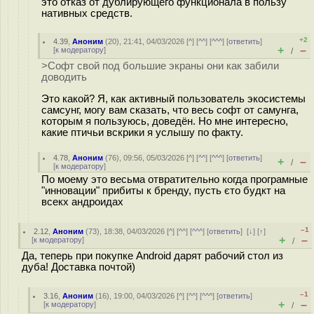
это отказ от дублирующего функционала в пользу
нативных средств.
+2
4.39
,
Аноним
(
20
), 21:41, 04/03/2026 [
^
] [
^^
] [
^^^
] [
ответить
]
+
–
[
к модератору
]
/
>Софт свой под большие экраны они как забили
доводить
Это какой? Я, как активный пользователь экосистемы
самсунг, могу вам сказать, что весь софт от самунга,
которым я пользуюсь, доведён. Но мне интересно,
какие птичьи вскрики я услышу по факту.
4.78
,
Аноним
(
76
), 09:56, 05/03/2026 [
^
] [
^^
] [
^^^
] [
ответить
]
+
–
/
[
к модератору
]
По моему это весьма отвратительно когда програмные
"инновации" прибиты к бренду, пусть єто будкт на
всекх андроидах
–1
2.12
,
Аноним
(
73
), 18:38, 04/03/2026 [
^
] [
^^
] [
^^^
] [
ответить
]
[
↓
] [
↑
]
+
–
[
к модератору
]
/
Да, теперь при покупке Android дарят рабочий стол из
дуба! Доставка почтой)
–1
3.16
,
Аноним
(
16
), 19:00, 04/03/2026 [
^
] [
^^
] [
^^^
] [
ответить
]
+
–
[
к модератору
]
/