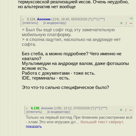
термуксовской реализацией иксов. Очень неудобно,
но альтернатив нет вообще
+1
5.124
,
Аноним
(
124
), 18:45, 05/03/2026 [
^
] [
^^
] [
^^^
]
+
–
[
ответить
]
[
к модератору
]
/
> Был бы ещё софт под эту замечательную
мобильную платформу.
> я сполна ощутил, насколько на андроиде нет
софта.
Без стеба, а можно подробнее? Чего именно не
хватало?
Мультимедии на андроиде валом, даже фотошопы
всякие есть.
Работа с документами - тоже есть.
IDE, терминалы - есть.
Это что-то сильно специфическое было?
6.138
,
Аноним
(
139
), 13:12, 07/03/2026 [
^
] [
^^
] [
^^^
]
+
–
/
[
ответить
]
[
к модератору
]
Только на первый взгляд При ближнем рассмотрении всё
- хлам Это или игрушки дл...
большой текст свёрнут,
показать