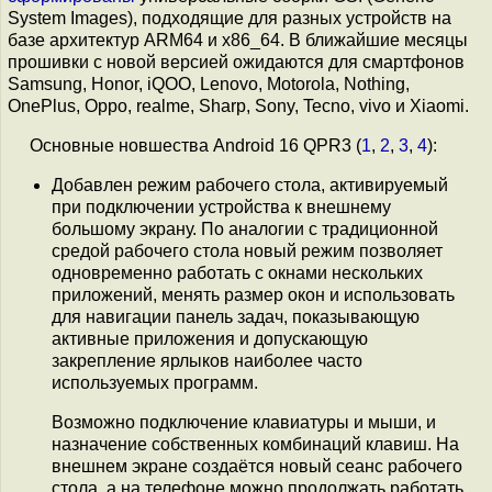
System Images), подходящие для разных устройств на
базе архитектур ARM64 и x86_64. В ближайшие месяцы
прошивки с новой версией ожидаются для смартфонов
Samsung, Honor, iQOO, Lenovo, Motorola, Nothing,
OnePlus, Oppo, realme, Sharp, Sony, Tecno, vivo и Xiaomi.
Основные новшества Android 16 QPR3 (
1
,
2
,
3
,
4
):
Добавлен режим рабочего стола, активируемый
при подключении устройства к внешнему
большому экрану. По аналогии с традиционной
средой рабочего стола новый режим позволяет
одновременно работать с окнами нескольких
приложений, менять размер окон и использовать
для навигации панель задач, показывающую
активные приложения и допускающую
закрепление ярлыков наиболее часто
используемых программ.
Возможно подключение клавиатуры и мыши, и
назначение собственных комбинаций клавиш. На
внешнем экране создаётся новый сеанс рабочего
стола, а на телефоне можно продолжать работать