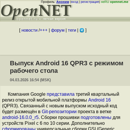
Профиль:
Аноним
(
вход
|
регистрация
)
неRU
opennet.me
[
новости
/
+++
|
форум
|
теги
|
]
Выпуск Android 16 QPR3 с режимом
рабочего стола
04.03.2026 16:54 (MSK)
Компания Google
представила
третий квартальный
релиз открытой мобильной платформы
Android 16
(QPR3). Связанный с новым выпуском исходный код
будет размещён в
Git-репозитории
проекта в ветке
android-16.0.0_r5
. Сборки прошивки
подготовлены
для
устройств Pixel с 6 по 10 серии. Дополнительно
сформированы
универсальные сборки GSI (Generic