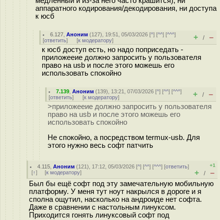
медленный и из-за него часто крашится), ни
аппаратного кодирования/декодирования, ни доступа
к юсб
6.127
,
Аноним
(
127
), 19:51, 05/03/2026 [
^
] [
^^
] [
^^^
]
+
–
/
[
ответить
]
[
к модератору
]
к юсб доступ есть, но надо поприседать -
приложееие должно запросить у пользователя
право на usb и после этого можешь его
использовать спокойно
7.139
,
Аноним
(
139
), 13:21, 07/03/2026 [
^
] [
^^
] [
^^^
]
+
–
/
[
ответить
]
[
к модератору
]
>приложееие должно запросить у пользователя
право на usb и после этого можешь его
использовать спокойно
Не спокойно, а посредством termux-usb. Для
этого нужно весь софт патчить
+1
4.115
,
Аноним
(
121
), 17:12, 05/03/2026 [
^
] [
^^
] [
^^^
] [
ответить
]
+
–
[
↑
] [
к модератору
]
/
Был бы ещё софт под эту замечательную мобильную
платформу. У меня тут ноут накрылся в дороге и я
сполна ощутил, насколько на андроиде нет софта.
Даже в сравнении с настольным линуксом.
Приходится гонять линуксовый софт под