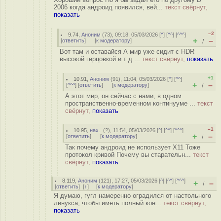
2006 когда андроид появился, вей...
текст свёрнут,
показать
–2
9.74
,
Аноним
(
73
), 09:18, 05/03/2026 [
^
] [
^^
] [
^^^
]
+
–
[
ответить
]
[
к модератору
]
/
Вот там и оставайся А мир уже сидит с HDR
высокой герцовкой и т д ...
текст свёрнут,
показать
+1
10.91
,
Аноним
(
91
), 11:04, 05/03/2026 [
^
] [
^^
]
+
–
[
^^^
] [
ответить
]
[
к модератору
]
/
А этот мир, он сейчас с нами, в одном
пространственно-временном континууме ...
текст
свёрнут,
показать
–1
10.95
,
нах..
(
?
), 11:54, 05/03/2026 [
^
] [
^^
] [
^^^
]
+
–
[
ответить
]
[
к модератору
]
/
Так почему андроид не использует Х11 Тоже
протокол кривой Почему вы старательн...
текст
свёрнут,
показать
8.119
,
Аноним
(
121
), 17:27, 05/03/2026 [
^
] [
^^
] [
^^^
]
+
–
/
[
ответить
]
[
↑
] [
к модератору
]
Я думаю, гугл намеренно оградился от настольного
линукса, чтобы иметь полный кон...
текст свёрнут,
показать