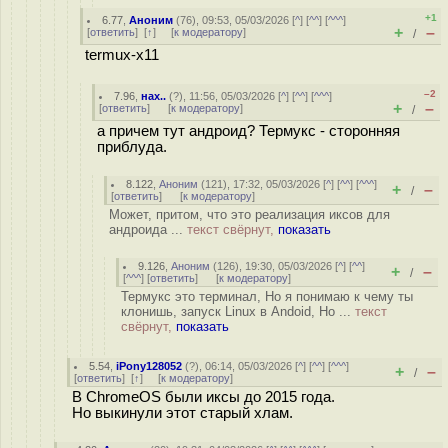
+1
6.77
,
Аноним
(
76
), 09:53, 05/03/2026 [
^
] [
^^
] [
^^^
]
+
–
[
ответить
]
[
↑
] [
к модератору
]
/
termux-x11
–2
7.96
,
нах..
(
?
), 11:56, 05/03/2026 [
^
] [
^^
] [
^^^
]
+
–
[
ответить
]
[
к модератору
]
/
а причем тут андроид? Термукс - сторонняя
приблуда.
8.122
,
Аноним
(
121
), 17:32, 05/03/2026 [
^
] [
^^
] [
^^^
]
+
–
/
[
ответить
]
[
к модератору
]
Может, притом, что это реализация иксов для
андроида ...
текст свёрнут,
показать
9.126
,
Аноним
(
126
), 19:30, 05/03/2026 [
^
] [
^^
]
+
–
/
[
^^^
] [
ответить
]
[
к модератору
]
Термукс это терминал, Но я понимаю к чему ты
клонишь, запуск Linux в Andoid, Но ...
текст
свёрнут,
показать
5.54
,
iPony128052
(
?
), 06:14, 05/03/2026 [
^
] [
^^
] [
^^^
]
+
–
/
[
ответить
]
[
↑
] [
к модератору
]
В ChromeOS были иксы до 2015 года.
Но выкинули этот старый хлам.