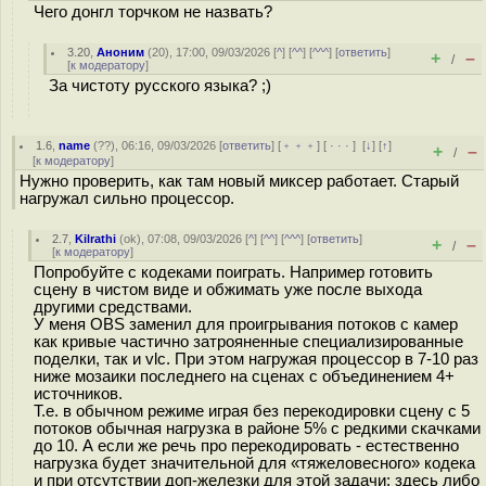
Чего донгл торчком не назвать?
3.20
,
Аноним
(
20
), 17:00, 09/03/2026 [
^
] [
^^
] [
^^^
] [
ответить
]
+
–
/
[
к модератору
]
За чистоту русского языка? ;)
1.6
,
name
(
??
), 06:16, 09/03/2026 [
ответить
] [
﹢﹢﹢
] [
· · ·
]
[
↓
] [
↑
]
+
–
/
[
к модератору
]
Нужно проверить, как там новый миксер работает. Старый
нагружал сильно процессор.
2.7
,
Kilrathi
(
ok
), 07:08, 09/03/2026 [
^
] [
^^
] [
^^^
] [
ответить
]
+
–
/
[
к модератору
]
Попробуйте с кодеками поиграть. Например готовить
сцену в чистом виде и обжимать уже после выхода
другими средствами.
У меня OBS заменил для проигрывания потоков с камер
как кривые частично затрояненные специализированные
поделки, так и vlc. При этом нагружая процессор в 7-10 раз
ниже мозаики последнего на сценах с объединением 4+
источников.
Т.е. в обычном режиме играя без перекодировки сцену с 5
потоков обычная нагрузка в районе 5% c редкими скачками
до 10. А если же речь про перекодировать - естественно
нагрузка будет значительной для «тяжеловесного» кодека
и при отсутствии доп-железки для этой задачи: здесь либо