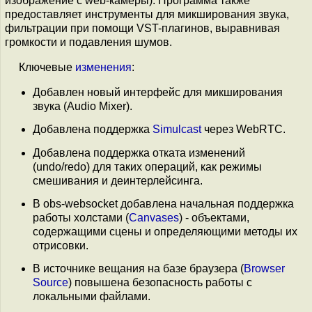
изображение с web-камеры). Программа также
предоставляет инструменты для микширования звука,
фильтрации при помощи VST-плагинов, выравнивая
громкости и подавления шумов.
Ключевые
изменения
:
Добавлен новый интерфейс для микширования
звука (Audio Mixer).
Добавлена поддержка
Simulcast
через WebRTC.
Добавлена поддержка отката изменений
(undo/redo) для таких операций, как режимы
смешивания и деинтерлейсинга.
В obs-websocket добавлена начальная поддержка
работы холстами (
Canvases
) - объектами,
содержащими сцены и определяющими методы их
отрисовки.
В источнике вещания на базе браузера (
Browser
Source
) повышена безопасность работы с
локальными файлами.