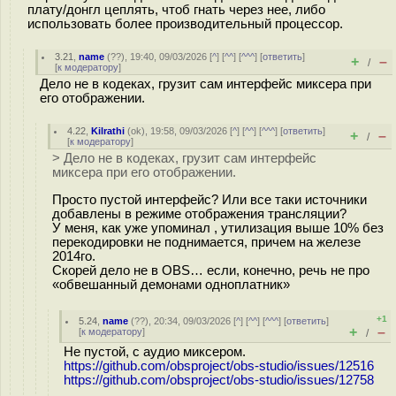
плату/донгл цеплять, чтоб гнать через нее, либо
использовать более производительный процессор.
3.21
,
name
(
??
), 19:40, 09/03/2026 [
^
] [
^^
] [
^^^
] [
ответить
]
+
–
/
[
к модератору
]
Дело не в кодеках, грузит сам интерфейс миксера при
его отображении.
4.22
,
Kilrathi
(
ok
), 19:58, 09/03/2026 [
^
] [
^^
] [
^^^
] [
ответить
]
+
–
/
[
к модератору
]
> Дело не в кодеках, грузит сам интерфейс
миксера при его отображении.
Просто пустой интерфейс? Или все таки источники
добавлены в режиме отображения трансляции?
У меня, как уже упоминал , утилизация выше 10% без
перекодировки не поднимается, причем на железе
2014го.
Скорей дело не в OBS… если, конечно, речь не про
«обвешанный демонами одноплатник»
+1
5.24
,
name
(
??
), 20:34, 09/03/2026 [
^
] [
^^
] [
^^^
] [
ответить
]
+
–
[
к модератору
]
/
Не пустой, с аудио миксером.
https://github.com/obsproject/obs-studio/issues/12516
https://github.com/obsproject/obs-studio/issues/12758