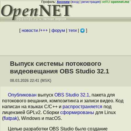
Профиль:
Аноним
(
вход
|
регистрация
)
неRU
opennet.me
[
новости
/
+++
|
форум
|
теги
|
]
Выпуск системы потокового
видеовещания OBS Studio 32.1
08.03.2026 22:41 (MSK)
Опубликован
выпуск
OBS Studio 32.1
, пакета для
потокового вещания, композитинга и записи видео. Код
написан на языках C/C++ и
распространяется
под
лицензией GPLv2. Сборки
сформированы
для Linux
(
flatpak
), Windows и macOS.
Целью разработки OBS Studio было создание