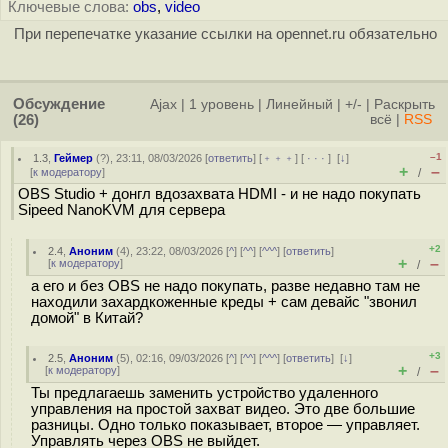
Ключевые слова:
obs
,
video
При перепечатке указание ссылки на opennet.ru обязательно
Обсуждение
Ajax
|
1 уровень
|
Линейный
|
+/-
|
Раскрыть
(26)
всё
|
RSS
–1
1.3
,
Геймер
(
?
), 23:11, 08/03/2026 [
ответить
] [
﹢﹢﹢
] [
· · ·
]
[
↓
]
+
–
[
к модератору
]
/
OBS Studio + донгл вдозахвата HDMI - и не надо покупать
Sipeed NanoKVM для сервера
+2
2.4
,
Аноним
(
4
), 23:22, 08/03/2026 [
^
] [
^^
] [
^^^
] [
ответить
]
+
–
[
к модератору
]
/
а его и без OBS не надо покупать, разве недавно там не
находили захардкоженные креды + сам девайс "звонил
домой" в Китай?
+3
2.5
,
Аноним
(
5
), 02:16, 09/03/2026 [
^
] [
^^
] [
^^^
] [
ответить
]
[
↓
]
+
–
[
к модератору
]
/
Ты предлагаешь заменить устройство удаленного
управления на простой захват видео. Это две большие
разницы. Одно только показывает, второе — управляет.
Управлять через OBS не выйдет.