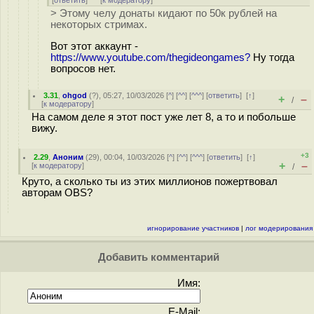
[
ответить
]
[
к модератору
]
> Этому челу донаты кидают по 50к рублей на
некоторых стримах.
Вот этот аккаунт -
https://www.youtube.com/thegideongames?
Ну тогда
вопросов нет.
3.31
,
ohgod
(
?
), 05:27, 10/03/2026 [
^
] [
^^
] [
^^^
] [
ответить
]
[
↑
]
+
–
/
[
к модератору
]
На самом деле я этот пост уже лет 8, а то и побольше
вижу.
+3
2.29
,
Аноним
(
29
), 00:04, 10/03/2026 [
^
] [
^^
] [
^^^
] [
ответить
]
[
↑
]
+
–
[
к модератору
]
/
Круто, а сколько ты из этих миллионов пожертвовал
авторам OBS?
игнорирование участников
|
лог модерирования
Добавить комментарий
Имя:
E-Mail: