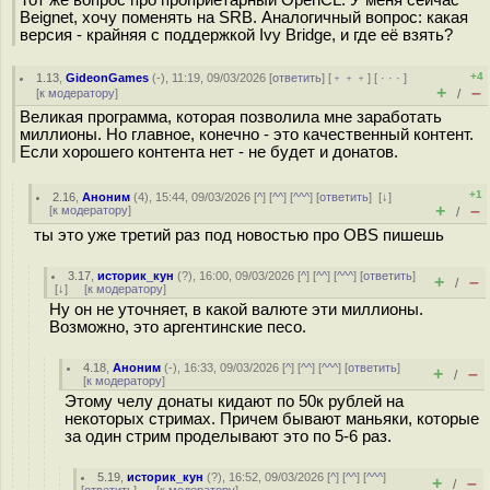
Beignet, хочу поменять на SRB. Аналогичный вопрос: какая
версия - крайняя с поддержкой Ivy Bridge, и где её взять?
+4
1.13
,
GideonGames
(-), 11:19, 09/03/2026 [
ответить
] [
﹢﹢﹢
] [
· · ·
]
+
–
[
к модератору
]
/
Великая программа, которая позволила мне заработать
миллионы. Но главное, конечно - это качественный контент.
Если хорошего контента нет - не будет и донатов.
+1
2.16
,
Аноним
(
4
), 15:44, 09/03/2026 [
^
] [
^^
] [
^^^
] [
ответить
]
[
↓
]
+
–
[
к модератору
]
/
ты это уже третий раз под новостью про OBS пишешь
3.17
,
историк_кун
(
?
), 16:00, 09/03/2026 [
^
] [
^^
] [
^^^
] [
ответить
]
+
–
/
[
↓
] [
к модератору
]
Ну он не уточняет, в какой валюте эти миллионы.
Возможно, это аргентинские песо.
4.18
,
Аноним
(
-
), 16:33, 09/03/2026 [
^
] [
^^
] [
^^^
] [
ответить
]
+
–
/
[
к модератору
]
Этому челу донаты кидают по 50к рублей на
некоторых стримах. Причем бывают маньяки, которые
за один стрим проделывают это по 5-6 раз.
5.19
,
историк_кун
(
?
), 16:52, 09/03/2026 [
^
] [
^^
] [
^^^
]
+
–
/