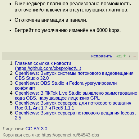
В менеджере плагинов реализована возможность
включения/отключения отсутствующих плагинов.
Отключена анимация в панели.
Битрейт по умолчанию изменён на 6000 kbps.
+
–
исправить
/
+21
Главная ссылка к новости
(
https://github.com/obsproject/...
)
OpenNews: Выпуск системы потокового видеовещания
OBS Studio 32.0
OpenNews: OBS Studio и Fedora урегулировали
конфликт
OpenNews: В TikTok Live Studio выявлено заимствование
кода OBS, нарушающее лицензию GPL
OpenNews: Выпуск серверов для потокового вещания
Roc 0.1, Ant 1.7 и Red5 1.1.1
OpenNews: Выпуск сервера потокового вещания Icecast
2.5
Лицензия:
CC BY 3.0
Короткая ссылка: https://opennet.ru/64943-obs