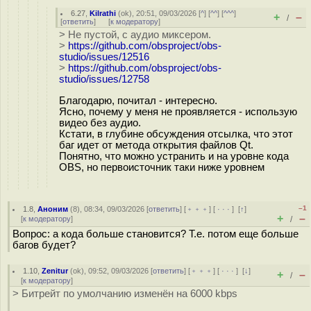
6.27
,
Kilrathi
(
ok
), 20:51, 09/03/2026 [
^
] [
^^
] [
^^^
]
+
–
/
[
ответить
]
[
к модератору
]
> Не пустой, с аудио миксером.
>
https://github.com/obsproject/obs-
studio/issues/12516
>
https://github.com/obsproject/obs-
studio/issues/12758
Благодарю, почитал - интересно.
Ясно, почему у меня не проявляется - использую
видео без аудио.
Кстати, в глубине обсуждения отсылка, что этот
баг идет от метода открытия файлов Qt.
Понятно, что можно устранить и на уровне кода
OBS, но первоисточник таки ниже уровнем
–1
1.8
,
Аноним
(
8
), 08:34, 09/03/2026 [
ответить
] [
﹢﹢﹢
] [
· · ·
]
[
↑
]
+
–
[
к модератору
]
/
Вопрос: а кода больше становится? Т.е. потом еще больше
багов будет?
1.10
,
Zenitur
(
ok
), 09:52, 09/03/2026 [
ответить
] [
﹢﹢﹢
] [
· · ·
]
[
↓
]
+
–
/
[
к модератору
]
> Битрейт по умолчанию изменён на 6000 kbps