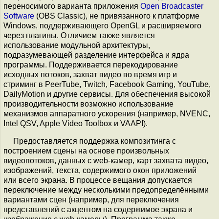
переносимого варианта приложения
Open Broadcaster
Software
(OBS Classic), не привязанного к платформе
Windows, поддерживающего OpenGL и расширяемого
через плагины. Отличием также является
использование модульной архитектуры,
подразумевающей разделение интерфейса и ядра
программы. Поддерживается перекодирование
исходных потоков, захват видео во время игр и
стриминг в PeerTube, Twitch, Facebook Gaming, YouTube,
DailyMotion и другие сервисы. Для обеспечения высокой
производительности возможно использование
механизмов аппаратного ускорения (например, NVENC,
Intel QSV, Apple Video Toolbox и VAAPI).
Предоставляется поддержка композитинга с
построением сцены на основе произвольных
видеопотоков, данных с web-камер, карт захвата видео,
изображений, текста, содержимого окон приложений
или всего экрана. В процессе вещания допускается
переключение между несколькими предопределёнными
вариантами сцен (например, для переключения
представлений с акцентом на содержимое экрана и