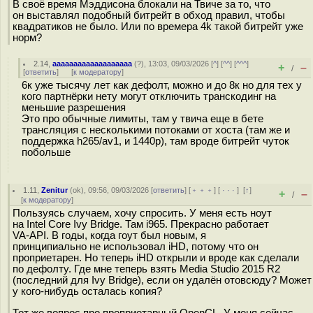
В своё время Мэддисона блокали на Твиче за то, что
он выставлял подобный битрейт в обход правил, чтобы
квадратиков не было. Или по времера 4k такой битрейт уже
норм?
2.14
,
aaaaaaaaaaaaaaaaaaa
(
?
), 13:03, 09/03/2026 [
^
] [
^^
] [
^^^
]
+
–
/
[
ответить
]
[
к модератору
]
6к уже тысячу лет как дефолт, можно и до 8к но для тех у
кого партнёрки нету могут отключить транскодинг на
меньшие разрешения
Это про обычные лимиты, там у твича еще в бете
трансляция с несколькими потоками от хоста (там же и
поддержка h265/av1, и 1440p), там вроде битрейт чуток
побольше
1.11
,
Zenitur
(
ok
), 09:56, 09/03/2026 [
ответить
] [
﹢﹢﹢
] [
· · ·
]
[
↑
]
+
–
/
[
к модератору
]
Пользуясь случаем, хочу спросить. У меня есть ноут
на Intel Core Ivy Bridge. Там i965. Прекрасно работает
VA-API. В годы, когда гоут был новым, я
принципиально не использовал iHD, потому что он
проприетарен. Но теперь iHD открыли и вроде как сделали
по дефолту. Где мне теперь взять Media Studio 2015 R2
(последний для Ivy Bridge), если он удалён отовсюду? Может
у кого-нибудь осталась копия?
Тот же вопрос про проприетарный OpenCL. У меня сейчас