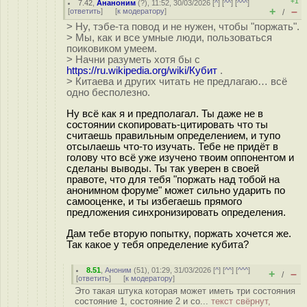
+1
7.42
,
Ананоним
(
?
), 11:52, 30/03/2026 [
^
] [
^^
] [
^^^
]
+
–
[
ответить
]
[
к модератору
]
/
> Ну, тэбе-та повод и не нужен, чтобы "поржать".
> Мы, как и все умные люди, пользоваться
поиковиком умеем.
> Начни разуметь хотя бы с
https://ru.wikipedia.org/wiki/Кубит
.
> Китаева и других читать не предлагаю… всё
одно бесполезно.
Ну всё как я и предполагал. Ты даже не в
состоянии скопировать-цитировать что ты
считаешь правильным определением, и тупо
отсылаешь что-то изучать. Тебе не придёт в
голову что всё уже изучено твоим оппонентом и
сделаны выводы. Ты так уверен в своей
правоте, что для тебя "поржать над тобой на
анонимном форуме" может сильно ударить по
самооценке, и ты избегаешь прямого
предложения синхронизировать определения.
Дам тебе вторую попытку, поржать хочется же.
Так какое у тебя определение кубита?
8.51
,
Аноним
(
51
), 01:29, 31/03/2026 [
^
] [
^^
] [
^^^
]
+
–
/
[
ответить
]
[
к модератору
]
Это такая штука которая может иметь три состояния
состояние 1, состояние 2 и со...
текст свёрнут,