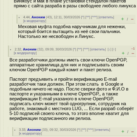
Винжоус и мак в плане установки стендалон пакетов
прямо с сайта разраба в разы свободнее любого линукса
4.44
,
Аноним
(
43
), 12:11, 30/03/2026 [
^
] [
^^
] [
^^^
] [
ответить
]
+
–
/
[
к модератору
]
Меховая муфта подобна наручникам для неженки,
который боится вытащить из неё свои пальчики.
Настолько же несвободен и Линукс.
–1
2.32
,
Аноним
(
32
), 09:09, 30/03/2026 [
^
] [
^^
] [
^^^
] [
ответить
]
[
↓
] [
↑
]
+
–
[
к модератору
]
/
Все разработчики должны иметь свои ключи OpenPGP,
аппаратные хранилища для них и подписывать своим
ключом OpenPGP каждый комит и пакет релиза.
Паспорт предъявить и пройти верификацию E-mail
разработчик таки должен. При этом слать в Google и
подобным ничего не надо. После сверки фото и Ф.И.О в
паспорте и указанными в ключе OpenPGP,, а также
верификации E-mail указаного в ключе OpenPGP,
подписать ключ может твой одногрупник, сотрудник на
работе, знакомый с местного LUG, ... Если разраб соберёт
5-10 подписей своего ключа, то этого вполне хватит для
верификации подписанного им релиза.
3.33
,
Аноним
(
33
), 09:32, 30/03/2026 [
^
] [
^^
] [
^^^
] [
ответить
]
+
–
/
[
к модератору
]