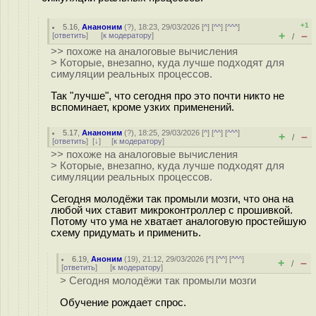
+1
5.16
,
Ананоним
(
?
), 18:23, 29/03/2026 [
^
] [
^^
] [
^^^
]
+
–
[
ответить
]
[
к модератору
]
/
>> похоже на аналоговые вычисления
> Которые, внезапно, куда лучше подходят для
симуляции реальных процессов.
Так "лучше", что сегодня про это почти никто не
вспоминает, кроме узких применений.
5.17
,
Ананоним
(
?
), 18:25, 29/03/2026 [
^
] [
^^
] [
^^^
]
+
–
/
[
ответить
]
[
↓
] [
к модератору
]
>> похоже на аналоговые вычисления
> Которые, внезапно, куда лучше подходят для
симуляции реальных процессов.
Сегодня молодёжи так промыли мозги, что она на
любой чих ставит микроконтроллер с прошивкой.
Потому что ума не хватает аналоговую простейшую
схему придумать и применить.
6.19
,
Аноним
(
19
), 21:12, 29/03/2026 [
^
] [
^^
] [
^^^
]
+
–
/
[
ответить
]
[
к модератору
]
> Сегодня молодёжи так промыли мозги
Обучение рождает спрос.