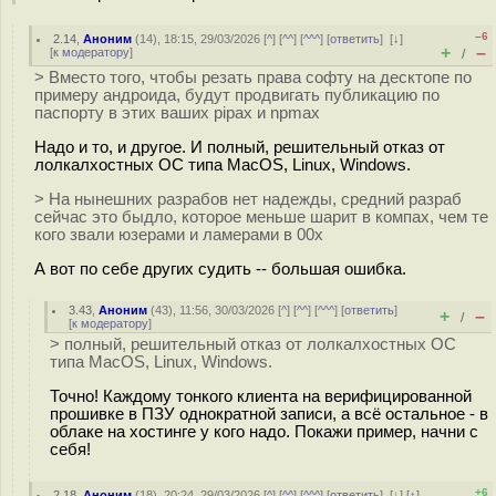
–6
2.14
,
Аноним
(
14
), 18:15, 29/03/2026 [
^
] [
^^
] [
^^^
] [
ответить
]
[
↓
]
+
–
[
к модератору
]
/
> Вместо того, чтобы резать права софту на десктопе по
примеру андроида, будут продвигать публикацию по
паспорту в этих ваших pipах и npmах
Надо и то, и другое. И полный, решительный отказ от
лолкалхостных ОС типа MacOS, Linux, Windows.
> На нынешних разрабов нет надежды, средний разраб
сейчас это быдло, которое меньше шарит в компах, чем те
кого звали юзерами и ламерами в 00х
А вот по себе других судить -- большая ошибка.
3.43
,
Аноним
(
43
), 11:56, 30/03/2026 [
^
] [
^^
] [
^^^
] [
ответить
]
+
–
/
[
к модератору
]
> полный, решительный отказ от лолкалхостных ОС
типа MacOS, Linux, Windows.
Точно! Каждому тонкого клиента на верифицированной
прошивке в ПЗУ однократной записи, а всё остальное - в
облаке на хостинге у кого надо. Покажи пример, начни с
себя!
+6
2.18
,
Аноним
(
18
), 20:24, 29/03/2026 [
^
] [
^^
] [
^^^
] [
ответить
]
[
↓
] [
↑
]