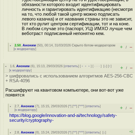
обязаности которого входит идентифицировать
личность и гарантировать идентификацию (несмотря
на то, что любой такой центр можно подписать
левого казачка) и от названия страны это не зависит,
тот кто рулит центром сертификации, тот и на коне.
В любом случае это (паспорт, УЦ) ИМХО лучше чем
веботраст подписанный непонятно кем.
2.50
,
Аноним
(
50
), 00:14, 31/03/2026
Скрыто ботом-модератором
+
–
/
[
к модератору
]
1.6
,
Аноним
(
6
), 15:13, 29/03/2026 [
ответить
] [
﹢﹢﹢
] [
· · ·
]
[
↓
] [
↑
]
+
–
/
[
к модератору
]
> шифровались с использованием алгоритмов AES-256-CBC
+ RSA-4096
Расшифруют на квантовом компьютере, они вот-вот уже
появятся
2.7
,
Аноним
(
7
), 15:15, 29/03/2026 [
^
] [
^^
] [
^^^
] [
ответить
]
+
–
/
[
к модератору
]
https://blog.google/innovation-and-ai/technology/safety-
security/cryptography-
+1
2.8
,
Аноним
(
8
), 15:24, 29/03/2026 [
^
] [
^^
] [
^^^
] [
ответить
]
[
↓
]