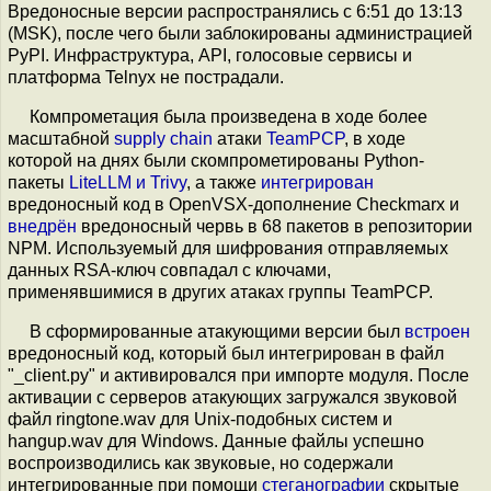
Вредоносные версии распространялись с 6:51 до 13:13
(MSK), после чего были заблокированы администрацией
PyPI. Инфраструктура, API, голосовые сервисы и
платформа Telnyx не пострадали.
Компрометация была произведена в ходе более
масштабной
supply chain
атаки
TeamPCP
, в ходе
которой на днях были скомпрометированы Python-
пакеты
LiteLLM и Trivy
, а также
интегрирован
вредоносный код в OpenVSX-дополнение Checkmarx и
внедрён
вредоносный червь в 68 пакетов в репозитории
NPM. Используемый для шифрования отправляемых
данных RSA-ключ совпадал с ключами,
применявшимися в других атаках группы TeamPCP.
В сформированные атакующими версии был
встроен
вредоносный код, который был интегрирован в файл
"_client.py" и активировался при импорте модуля. После
активации с серверов атакующих загружался звуковой
файл ringtone.wav для Unix-подобных систем и
hangup.wav для Windows. Данные файлы успешно
воспроизводились как звуковые, но содержали
интегрированные при помощи
стеганографии
скрытые