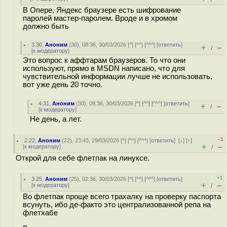
В Опере, Яндекс браузере есть шифрование
паролей мастер-паролем. Вроде и в хромом
должно быть
3.30
,
Аноним
(
30
), 08:36, 30/03/2026 [
^
] [
^^
] [
^^^
] [
ответить
]
+
–
/
[
к модератору
]
Это вопрос к аффтарам браузеров. То что они
используют, прямо в MSDN написано, что для
чувствительной информации лучше не использовать,
вот уже день 20 точно.
4.31
,
Аноним
(
30
), 08:36, 30/03/2026 [
^
] [
^^
] [
^^^
] [
ответить
]
+
–
/
[
к модератору
]
Не день, а лет.
–1
2.22
,
Аноним
(
22
), 23:43, 29/03/2026 [
^
] [
^^
] [
^^^
] [
ответить
]
[
↓
] [
↑
]
+
–
[
к модератору
]
/
Открой для себе флетпак на линуксе.
+1
3.25
,
Аноним
(
25
), 02:36, 30/03/2026 [
^
] [
^^
] [
^^^
] [
ответить
]
+
–
[
к модератору
]
/
Во флетпак проще всего трахалку на проверку паспорта
всунуть, ибо де-факто это централизованной репа на
флетхабе