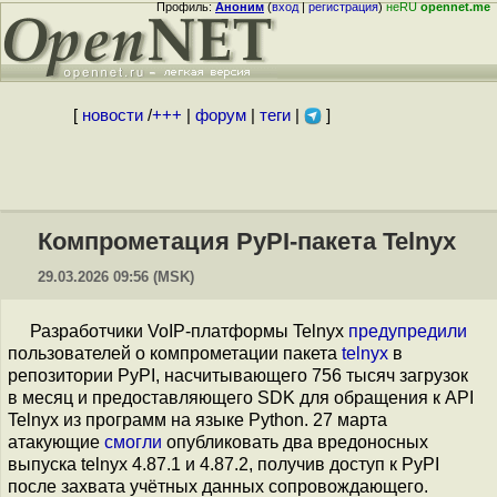
Профиль:
Аноним
(
вход
|
регистрация
)
неRU
opennet.me
[
новости
/
+++
|
форум
|
теги
|
]
Компрометация PyPI-пакета Telnyx
29.03.2026 09:56 (MSK)
Разработчики VoIP-платформы Telnyx
предупредили
пользователей о компрометации пакета
telnyx
в
репозитории PyPI, насчитывающего 756 тысяч загрузок
в месяц и предоставляющего SDK для обращения к API
Telnyx из программ на языке Python. 27 марта
атакующие
смогли
опубликовать два вредоносных
выпуска telnyx 4.87.1 и 4.87.2, получив доступ к PyPI
после захвата учётных данных сопровождающего.