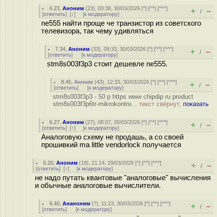
6.23
,
Аноним
(
23
), 00:38, 30/03/2026 [
^
] [
^^
] [
^^^
]
+
–
/
[
ответить
]
[
↓
] [
к модератору
]
ne555 найти проще че транзистор из советского
телевизора, так чему удивляться
7.34
,
Аноним
(
33
), 09:33, 30/03/2026 [
^
] [
^^
] [
^^^
]
+
–
/
[
ответить
]
[
к модератору
]
stm8s003f3p3 стоит дешевле ne555.
8.45
,
Аноним
(
43
), 12:33, 30/03/2026 [
^
] [
^^
] [
^^^
]
+
–
/
[
ответить
]
[
к модератору
]
stm8s003f3p3 - 50 р https www chipdip ru product
stm8s003f3p6tr-mikrokontro...
текст свёрнут,
показать
6.27
,
Аноним
(
27
), 08:07, 30/03/2026 [
^
] [
^^
] [
^^^
]
+
–
/
[
ответить
]
[
↑
] [
к модератору
]
Аналоговую схему не продашь, а со своей
прошивкий ma little vendorlock получается
5.20
,
Аноним
(
19
), 21:14, 29/03/2026 [
^
] [
^^
] [
^^^
]
+
–
/
[
ответить
]
[
↑
] [
к модератору
]
не надо путать квантовые "аналоговые" вычисления
и обычные аналоговые вычислители.
6.40
,
Ананоним
(
?
), 11:23, 30/03/2026 [
^
] [
^^
] [
^^^
]
+
–
/
[
ответить
]
[
к модератору
]