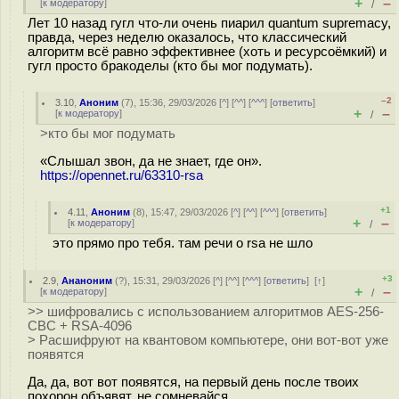
+
–
[
к модератору
]
/
Лет 10 назад гугл что-ли очень пиарил quantum supremacy,
правда, через неделю оказалось, что классический
алгоритм всё равно эффективнее (хоть и ресурсоёмкий) и
гугл просто бракоделы (кто бы мог подумать).
–2
3.10
,
Аноним
(
7
), 15:36, 29/03/2026 [
^
] [
^^
] [
^^^
] [
ответить
]
+
–
[
к модератору
]
/
>кто бы мог подумать
«Слышал звон, да не знает, где он».
https://opennet.ru/63310-rsa
+1
4.11
,
Аноним
(
8
), 15:47, 29/03/2026 [
^
] [
^^
] [
^^^
] [
ответить
]
+
–
[
к модератору
]
/
это прямо про тебя. там речи о rsa не шло
+3
2.9
,
Ананоним
(
?
), 15:31, 29/03/2026 [
^
] [
^^
] [
^^^
] [
ответить
]
[
↑
]
+
–
[
к модератору
]
/
>> шифровались с использованием алгоритмов AES-256-
CBC + RSA-4096
> Расшифруют на квантовом компьютере, они вот-вот уже
появятся
Да, да, вот вот появятся, на первый день после твоих
похорон объявят, не сомневайся.