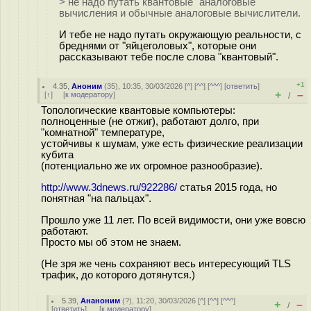
> не надо путать квантовые "аналоговые"
вычисления и обычные аналоговые вычислители.
И тебе не надо путать окружающую реальности, с
бреднями от "яйцеголовых", которые они
рассказывают тебе после слова "квантовый".
+1
4.35
,
Аноним
(
35
), 10:35, 30/03/2026 [
^
] [
^^
] [
^^^
] [
ответить
]
+
–
[
↑
] [
к модератору
]
/
Топологические квантовые компьютеры:
полноценные (не отжиг), работают долго, при
"комнатной" температуре,
устойчивы к шумам, уже есть физические реализации
кубита
(потенциально же их огромное разнообразие).
http://www.3dnews.ru/922286/
статья 2015 года, но
понятная "на пальцах".
Прошло уже 11 лет. По всей видимости, они уже вовсю
работают.
Просто мы об этом не знаем.
(Не зря же чень сохраняют весь интересующий TLS
трафик, до которого дотянутся.)
5.39
,
Ананоним
(
?
), 11:20, 30/03/2026 [
^
] [
^^
] [
^^^
]
+
–
/
[
ответить
]
[
к модератору
]