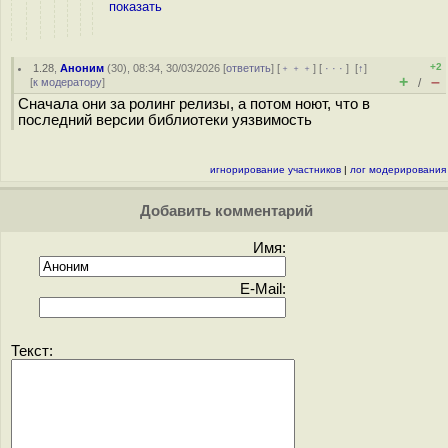
показать
+2
1.28
,
Аноним
(
30
), 08:34, 30/03/2026 [
ответить
] [
﹢﹢﹢
] [
· · ·
]
[
↑
]
+
–
[
к модератору
]
/
Сначала они за ролинг релизы, а потом ноют, что в
последний версии библиотеки уязвимость
игнорирование участников
|
лог модерирования
Добавить комментарий
Имя:
E-Mail:
Текст: