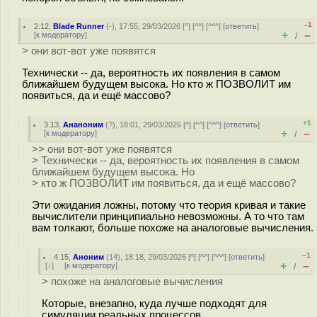
–1
2.12
,
Blade Runner
(-), 17:55, 29/03/2026 [
^
] [
^^
] [
^^^
] [
ответить
]
+
–
[
к модератору
]
/
> они вот-вот уже появятся
Технически -- да, вероятность их появления в самом
ближайшем будущем высока. Но кто ж ПОЗВОЛИТ им
появиться, да и ещё массово?
+1
3.13
,
Ананоним
(
?
), 18:01, 29/03/2026 [
^
] [
^^
] [
^^^
] [
ответить
]
+
–
[
к модератору
]
/
>> они вот-вот уже появятся
> Технически -- да, вероятность их появления в самом
ближайшем будущем высока. Но
> кто ж ПОЗВОЛИТ им появиться, да и ещё массово?
Эти ожидания ложны, потому что теория кривая и такие
вычислители принципиально невозможны. А то что там
вам толкают, больше похоже на аналоговые вычисления.
–1
4.15
,
Аноним
(
14
), 18:18, 29/03/2026 [
^
] [
^^
] [
^^^
] [
ответить
]
+
–
[
↓
] [
к модератору
]
/
> похоже на аналоговые вычисления
Которые, внезапно, куда лучше подходят для
симуляции реальных процессов.