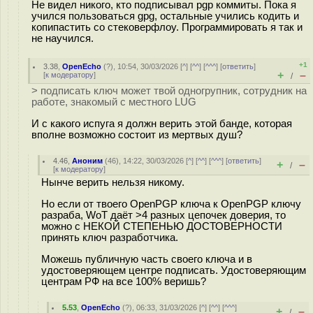
Не видел никого, кто подписывал pgp коммиты. Пока я
учился пользоваться gpg, остальные учились кодить и
копипастить со стековерфлоу. Программировать я так и
не научился.
+1
3.38
,
OpenEcho
(
?
), 10:54, 30/03/2026 [
^
] [
^^
] [
^^^
] [
ответить
]
+
–
[
к модератору
]
/
> подписать ключ может твой одногрупник, сотрудник на
работе, знакомый с местного LUG
И с какого испуга я должн верить этой банде, которая
вполне возможно состоит из мертвых душ?
4.46
,
Аноним
(
46
), 14:22, 30/03/2026 [
^
] [
^^
] [
^^^
] [
ответить
]
+
–
/
[
к модератору
]
Нынче верить нельзя никому.
Но если от твоего OpenPGP ключа к OpenPGP ключу
разраба, WoT даёт >4 разных цепочек доверия, то
можно с НЕКОЙ СТЕПЕНЬЮ ДОСТОВЕРНОСТИ
принять ключ разработчика.
Можешь публичную часть своего ключа и в
удостоверяющем центре подписать. Удостоверяющим
центрам РФ на все 100% веришь?
5.53
,
OpenEcho
(
?
), 06:33, 31/03/2026 [
^
] [
^^
] [
^^^
]
+
–
/