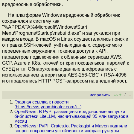
вредоносные обработчики.
На платформе Windows вредоносный обработчик
сохранялся в систему как
"%APPDATA%\Microsoft\Windows\Start
Menu\Programs\Startup\msbuild.exe" и запускался при
каждом входе. В macOS и Linux осуществлялись поиск и
отправка SSH-ключей, учётных данных, содержимого
переменных окружения, токенов доступа к API,
параметров подключения к облачным сервисам AWS,
GCP, Azure и K8s, ключей от криптокошельков, паролей к
СУБД и т.п. Обнаруженные данные шифровались с
использованием алгоритмов AES-256-CBC + RSA-4096
и отправлялись HTTP POST-запросом на внешний хост.
+
–
исправить
/
+5
Главная ссылка к новости
(
https://news.ycombinator.com/i...
)
OpenNews: В PyPI размещены вредоносные выпуски
библиотеки LiteLLM, насчитывающей 95 млн загрузок в
месяц
OpenNews: PyPI, Сrates.io, Packagist и Maven подняли
вопрос сохранения устойчивости инфраструктуры