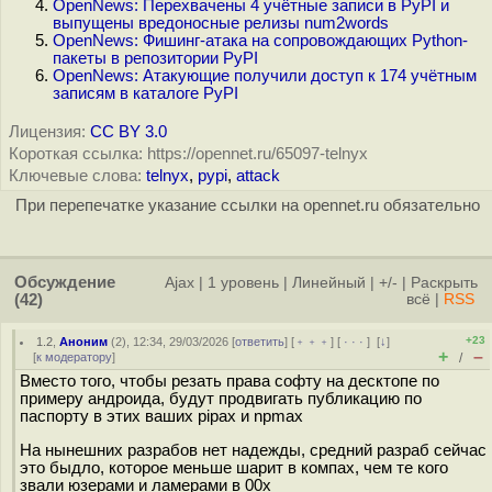
OpenNews: Перехвачены 4 учётные записи в PyPI и
выпущены вредоносные релизы num2words
OpenNews: Фишинг-атака на сопровождающих Python-
пакеты в репозитории PyPI
OpenNews: Атакующие получили доступ к 174 учётным
записям в каталоге PyPI
Лицензия:
CC BY 3.0
Короткая ссылка: https://opennet.ru/65097-telnyx
Ключевые слова:
telnyx
,
pypi
,
attack
При перепечатке указание ссылки на opennet.ru обязательно
Обсуждение
Ajax
|
1 уровень
|
Линейный
|
+/-
|
Раскрыть
(42)
всё
|
RSS
+23
1.2
,
Аноним
(
2
), 12:34, 29/03/2026 [
ответить
] [
﹢﹢﹢
] [
· · ·
]
[
↓
]
+
–
[
к модератору
]
/
Вместо того, чтобы резать права софту на десктопе по
примеру андроида, будут продвигать публикацию по
паспорту в этих ваших pipах и npmах
На нынешних разрабов нет надежды, средний разраб сейчас
это быдло, которое меньше шарит в компах, чем те кого
звали юзерами и ламерами в 00х