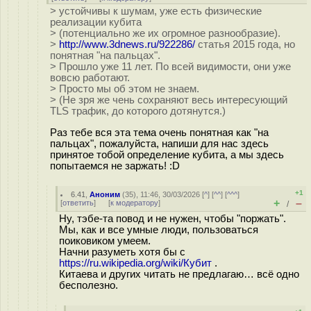
> устойчивы к шумам, уже есть физические
реализации кубита
> (потенциально же их огромное разнообразие).
>
http://www.3dnews.ru/922286/
статья 2015 года, но
понятная "на пальцах".
> Прошло уже 11 лет. По всей видимости, они уже
вовсю работают.
> Просто мы об этом не знаем.
> (Не зря же чень сохраняют весь интересующий
TLS трафик, до которого дотянутся.)
Раз тебе вся эта тема очень понятная как "на
пальцах", пожалуйста, напиши для нас здесь
принятое тобой определение кубита, а мы здесь
попытаемся не заржать! :D
+1
6.41
,
Аноним
(
35
), 11:46, 30/03/2026 [
^
] [
^^
] [
^^^
]
+
–
[
ответить
]
[
к модератору
]
/
Ну, тэбе-та повод и не нужен, чтобы "поржать".
Мы, как и все умные люди, пользоваться
поиковиком умеем.
Начни разуметь хотя бы с
https://ru.wikipedia.org/wiki/Кубит
.
Китаева и других читать не предлагаю… всё одно
бесполезно.