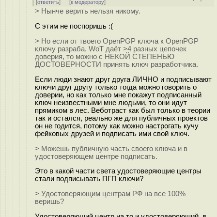
[
ответить
]
[
к модератору
]
> Нынче верить нельзя никому.
С этим не поспоришь :(
> Но если от твоего OpenPGP ключа к OpenPGP
ключу разраба, WoT даёт >4 разных цепочек
доверия, то можно с НЕКОЙ СТЕПЕНЬЮ
ДОСТОВЕРНОСТИ принять ключ разработчика.
Если люди знают друг друга ЛИЧНО и подписывают
ключи друг другу только тогда можно говорить о
доверии, но как только мне покажут подписанный
ключ неизвестными мне людьми, то они идут
прямиком в лес. Веботраст как был только в теории
так и остался, реально же для публичных проектов
он не годится, потому как можно настрогать кучу
фейковых друзей и подписать ими свой ключ.
> Можешь публичную часть своего ключа и в
удостоверяющем центре подписать.
Это в какой части света удостоверяющие центры
стали подписывать ПГП ключи?
> Удостоверяющим центрам РФ на все 100%
веришь?
Удостоверяющий центр на то и удостоверяющий, в