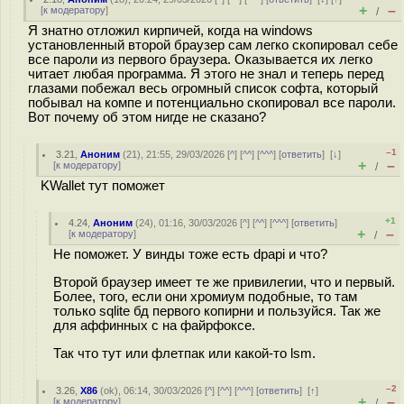
+
–
[
к модератору
]
/
Я знатно отложил кирпичей, когда на windows
установленный второй браузер сам легко скопировал себе
все пароли из первого браузера. Оказывается их легко
читает любая программа. Я этого не знал и теперь перед
глазами побежал весь огромный список софта, который
побывал на компе и потенциально скопировал все пароли.
Вот почему об этом нигде не сказано?
–1
3.21
,
Аноним
(
21
), 21:55, 29/03/2026 [
^
] [
^^
] [
^^^
] [
ответить
]
[
↓
]
+
–
[
к модератору
]
/
KWallet тут поможет
+1
4.24
,
Аноним
(
24
), 01:16, 30/03/2026 [
^
] [
^^
] [
^^^
] [
ответить
]
+
–
[
к модератору
]
/
Не поможет. У винды тоже есть dpapi и что?
Второй браузер имеет те же привилегии, что и первый.
Более, того, если они хромиум подобные, то там
только sqlite бд первого копирни и пользуйся. Так же
для аффинных с на файрфоксе.
Так что тут или флетпак или какой-то lsm.
–2
3.26
,
X86
(
ok
), 06:14, 30/03/2026 [
^
] [
^^
] [
^^^
] [
ответить
]
[
↑
]
+
–
[
к модератору
]
/