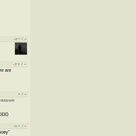
+
–
/
–3
+
–
/
–2
re are
+
–
/
нимание
:DDD
+
–
/
+5
лову"