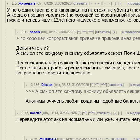
1.5
,
Жироватт
(
ok
), 09:20, 30/03/2026 [
ответить
] [
﹢﹢﹢
] [
· · ·
]
[
↓
] [
↑
] [
к моде
У него единственного в каноникал на пк стоял не убунта+гно
А когда он решил уволится (по хорошей копроративной прив
нужно и теперь ищут 12летнего индусского мальчонку, которы
2.11
,
soarin
(
ok
), 09:40, 30/03/2026 [
^
] [
^^
] [
^^^
] [
ответить
]
[
↓
] [
к модерат
> по хорошей копроративной привычке прикрыв амаэ ре
Деньги что-ли?
А смысл это каждому анониму обьявлять секрет Поли 
Человек довольно толковый как технически в менеджме
После пяти лет работы решил сменить компанию, после т
направление порежится, внезапно.
3.186
,
Diozan
(
ok
), 08:53, 31/03/2026 [
^
] [
^^
] [
^^^
] [
ответить
]
[
к мод
>>> А смысл это каждому анониму обьявлять секре
Анонимы очччень любят, когда им подобные баналь
2.42
,
mos87
(
ok
), 11:13, 30/03/2026 [
^
] [
^^
] [
^^^
] [
ответить
]
[
↓
] [
↑
] [
к моде
Переведите этот акк на нормальный ИИ уже. Читать нету
3.93
,
Жироватт
(
ok
), 13:54, 30/03/2026 [
^
] [
^^
] [
^^^
] [
ответить
]
[
к м