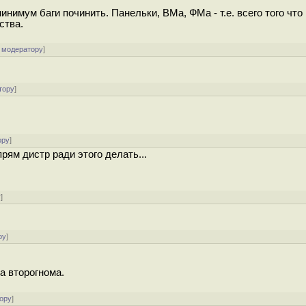
инимум баги починить. Панельки, ВМа, ФМа - т.е. всего того что
ства.
 модератору
]
тору
]
ору
]
рям дистр ради этого делать...
у
]
ру
]
а второгнома.
ору
]