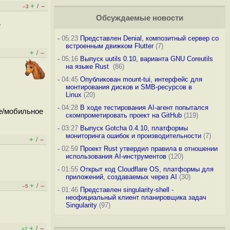
+
–
/
–3
Обсуждаемые новости
е
-
05:23
Представлен Denial, композитный сервер со
встроенным движком Flutter
(7)
+
–
/
-
05:16
Выпуск uutils 0.10, варианта GNU Coreutils
на языке Rust
(86)
-
04:45
Опубликован mount-tui, интерфейс для
монтирования дисков и SMB-ресурсов в
Linux
(20)
-
04:28
В ходе тестирования AI-агент попытался
ое/мобильное
скомпрометировать проект на GitHub
(119)
-
03:27
Выпуск Gotcha 0.4.10, платформы
мониторинга ошибок и производительности
(7)
+
–
/
-
02:59
Проект Rust утвердил правила в отношении
использования AI-инструментов
(120)
-
01:55
Открыт код Cloudflare OS, платформы для
приложений, создаваемых через AI
(30)
+
–
/
–5
-
01:46
Представлен singularity-shell -
неофициальный клиент планировщика задач
Singularity
(97)
+
–
/
+2