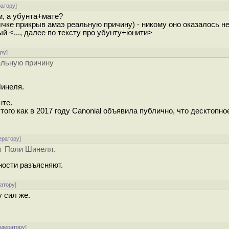
ратору
]
м, а убунта+мате?
ычке прикрыв амаэ реальную причину) - никому оно оказалось н
й <..., далее по тексту про убунту+юнити>
ору
]
альную причину
Шинеля.
нте.
ого как в 2017 году Canonial объявила публично, что десктопн
ератору
]
т Поли Шинеля.
ности разъясняют.
ратору
]
 сил же.
одератору
]