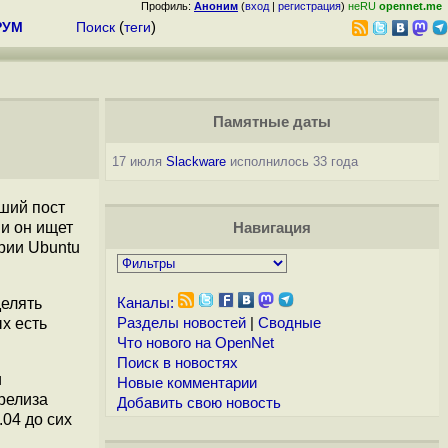
Профиль:
Аноним
(
вход
|
регистрация
)
неRU
opennet.me
РУМ
Поиск
(
теги
)
Памятные даты
17 июля
Slackware
исполнилось 33 года
вший пост
 и он ищет
Навигация
рии Ubuntu
делять
Каналы:
х есть
Разделы новостей
|
Сводные
Что нового на OpenNet
Поиск в новостях
и
Новые комментарии
релиза
Добавить свою новость
.04 до сих