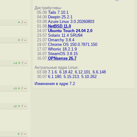
Дистрибутивы:
05.08
Tails 7.10.1
04.08
Deepin 25.2.1
03.08
Azure Linux 3.0.20260803
+
–
/
01.08
NetBSD 11.0
24.07
Ubuntu Touch 24.04 2.0
23.07
Solaris 11.4 SRU94
+
–
21.07
Omarchy 3.8.4
/
19.07
Chrome OS 150.0.7871.150
17.07
Whonix 18.2.1.9
16.07
SteamOS 3.8.15
16.07
OPNsense 26.7
+
–
/
+4
Актуальные ядра Linux:
03.08
7.1.6
,
6.18.42
,
6.12.101
,
6.6.148
30.07
6.1.180
,
5.15.213
,
5.10.262
Изменения в ядре 7.2
+
–
/
+3
+
–
/
+2
+
–
/