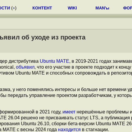
ОСТИ
(
+
)
КОНТЕНТ
WIKI
MAN'ы
ФО
ъявил об уходе из проекта
идер дистрибутива
Ubuntu MATE
, в 2019-2021 годах занима
onical,
объявил
, что его участие в проекте подходит к концу
бутивом Ubuntu MATE и способных сопровождать в репозито
азма, у него поменялись интересы и больше нет времени у
 бы передать управление проектом разработчикам, у которы
сформированной в 2021 году,
имеет
нерешённые проблемы 
TE 26.04 решено не присваивать статус LTS, а публикация 
ирования Ubuntu 26.10, сборки бета-версии Ubuntu MATE 26
ла MATE с весны 2024 года
находится
в стагнации.