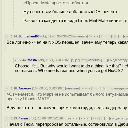
>Проект Mate просто загибается
Ну нечего там больше добавлять к DE, нечего)
Разве что как дистр в виде Linux Mint Mate пилить,
1.14
,
Sunderland93
(
ok
), 09:45, 30/03/2026 [
ответить
] [
﹢﹢﹢
] [
· · ·
]
[
↓
] [
↑
] [
к 
Все логично - чел на NixOS перешел, зачем ему теперь кака
2.44
,
mos87
(
ok
), 11:21, 30/03/2026 [
^
] [
^^
] [
^^^
] [
ответить
]
[
к модератору
Choose life... But why would I want to do a thing like that? I
no reasons. Who needs reasons when you've got NixOS?
1.16
,
Аноним
(
16
), 09:50, 30/03/2026 [
ответить
] [
﹢﹢﹢
] [
· · ·
]
[
↑
] [
к модерато
>Отмечается, что Мартин не испытывает былого энтузиазма
проекту Ubuntu MATE
В душе что то счелкнуло, прям ком в груди, ведь за державу
1.23
,
Fareast
(
ok
), 10:08, 30/03/2026 [
ответить
] [
﹢﹢﹢
] [
· · ·
]
[
↓
] [
к модерато
Начал с Гном, перепробовал остальные, остановился в Дебиа