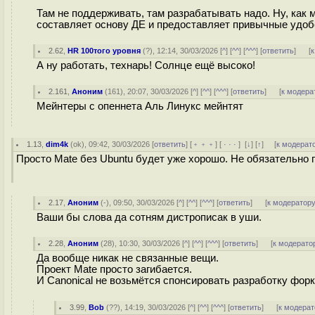
Там не поддерживать, там разрабатывать надо. Ну, как м
составляет основу ДЕ и предоставляет привычные удоб
2.62
,
HR 100того уровня
(
?
), 12:14, 30/03/2026 [
^
] [
^^
] [
^^^
] [
ответить
]
[
к
А ну работать, технарь! Солнце ещё высоко!
2.161
,
Аноним
(
161
), 20:07, 30/03/2026 [
^
] [
^^
] [
^^^
] [
ответить
]
[
к модера
Мейнтеры с опеннета Аль Линукс мейнтят
1.13
,
dim4k
(
ok
), 09:42, 30/03/2026 [
ответить
] [
﹢﹢﹢
] [
· · ·
]
[
↓
] [
↑
] [
к модерат
Просто Mate без Ubuntu будет уже хорошо. Не обязательно п
2.17
,
Аноним
(
-
), 09:50, 30/03/2026 [
^
] [
^^
] [
^^^
] [
ответить
]
[
к модератор
Ваши бы слова да сотням дистрописак в уши.
2.28
,
Аноним
(
28
), 10:30, 30/03/2026 [
^
] [
^^
] [
^^^
] [
ответить
]
[
к модерато
Да вообще никак не связанные вещи.
Проект Mate просто загибается.
И Canonical не возьмётся спонсировать разработку форк
3.99
,
Bob
(
??
), 14:19, 30/03/2026 [
^
] [
^^
] [
^^^
] [
ответить
]
[
к модерат