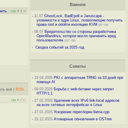
Важное
+
–
вить
/
+19
-
11.07
GhostLock, BadEpoll и Januscape -
уязвимости в ядре Linux, позволяющие получить
права root и обойти изоляцию KVM
(82 +34)
-
08.07
Вредительство со стороны разработчика
OpenMandriva, которое могло причинить вред
пользователям
(107 +34)
-
Сводка событий за 2025 год
Советы
-
19.04.2026
PKI с аппаратным TRNG за 10 дней при
помощи AI
-
09.03.2026
Борьба с web-ботами через запрет
ть всё
|
RSS
HTTP/1.1
+
–
/
-
27.02.2026
Удаление всех IPv6 link-local адресов
+20
на всех сетевых интерфейсах в Linux
-
27.01.2026
Ускорение пересборки llama.cpp
-
25.12.2025
Атомарные обновления в OSTree