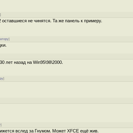
у
]
м2 оставшиеся не чинятся. Та же панель к примеру.
ратору
]
ки.
0 лет назад на Win95\98\2000.
ру
]
у
]
ижется вслед за Гнумом. Может XFCE ещё жив.