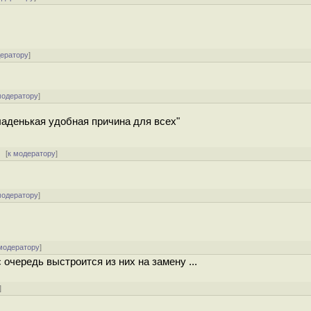
дератору
]
модератору
]
гладенькая удобная причина для всех"
[
к модератору
]
модератору
]
модератору
]
 очередь выстроится из них на замену ...
]