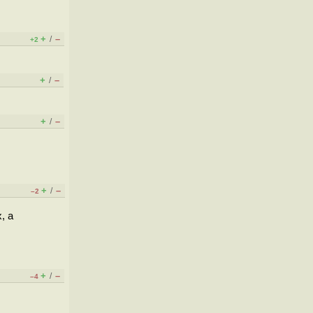
+
–
/
+2
+
–
/
+
–
/
+
–
/
–2
, а
+
–
/
–4