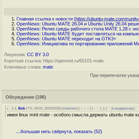
Главная ссылка к новости (
https://ubuntu-mate.community/
OpenNews: Ubuntu MATE 26.04 и Ubuntu Unity 26.04 реше
OpenNews: Релиз среды рабочего стола MATE 1.28 с эк
OpenNews: Ubuntu MATE будет поставляться на компьют
OpenNews: Ubuntu MATE переходит на GTK3+
OpenNews: Инициатива по портированию приложений M
Лицензия:
CC BY 3.0
Короткая ссылка: https://opennet.ru/65101-mate
Ключевые слова:
mate
При перепечатке указа
Обсуждение
(196)
1.1
,
Bob
(
??
), 09:03, 30/03/2026 [
ответить
] [
﹢﹢﹢
] [
· · ·
]
[
↓
] [
к модератору
]
имея linux mint mate - особого смысла держать ubuntu mate ка
....большая нить свёрнута, показать (52)