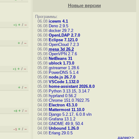
Новые версии
Программы:
06.08
icewm 4.1
+
–
/
+1
06.08
Deno 2.9.5
06.08
docker 29.7.2
06.08
OpenLDAP 2.7.0
06.08
Eclipse 7.121.0
+
–
/
06.08
OpenCloud 7.2.3
06.08
mesa 3d 26.2
05.08
OpenVPN 2.7.6
05.08
NetBeans 31
05.08
ublock 1.73.0
05.08
gstreamer 1.28.6
+
–
/
+1
05.08
PowerDNS 5.1.4
05.08
node.js 26.7.0
05.08
VSCode 1.132.0
05.08
home-assistant 2026.8.0
+
–
/
05.08
Python 3.13.15, 3.14.7
05.08
hyprland 0.56.2
05.08
Chrome 151.0.7922.75
04.08
Electron 43.3.0
04.08
Mattermost 11.10.0
+
–
/
+8
04.08
Django 5.2.17, 6.0.8
vln
04.08
Grafana 13.1.2
04.08
GNOME 49.9, 50.4
04.08
Unbound 1.26.0
+
–
/
–1
04.08
Erlang 29.0.5
далее>>