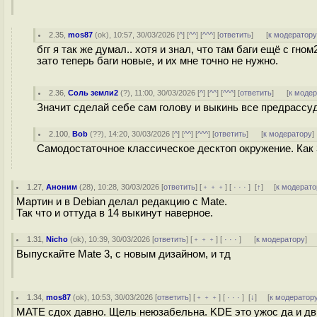
2.35
,
mos87
(
ok
), 10:57, 30/03/2026 [
^
] [
^^
] [
^^^
] [
ответить
]
[
к модератор
бгг я так же думал.. хотя и знал, что там баги ещё с гно
зато теперь баги новые, и их мне точно не нужно.
2.36
,
Соль земли2
(
?
), 11:00, 30/03/2026 [
^
] [
^^
] [
^^^
] [
ответить
]
[
к моде
Значит сделай себе сам голову и выкинь все предрассуд
2.100
,
Bob
(
??
), 14:20, 30/03/2026 [
^
] [
^^
] [
^^^
] [
ответить
]
[
к модератору
]
Самодостаточное классическое десктоп окружение. Как 3
1.27
,
Аноним
(
28
), 10:28, 30/03/2026 [
ответить
] [
﹢﹢﹢
] [
· · ·
]
[
↑
] [
к модерато
Мартин и в Debian делал редакцию с Mate.
Так что и оттуда в 14 выкинут наверное.
1.31
,
Nicho
(
ok
), 10:39, 30/03/2026 [
ответить
] [
﹢﹢﹢
] [
· · ·
]
[
к модератору
]
Выпускайте Mate 3, с новым дизайном, и тд
1.34
,
mos87
(
ok
), 10:53, 30/03/2026 [
ответить
] [
﹢﹢﹢
] [
· · ·
]
[
↓
] [
к модератор
MATE сдох давно. Щель неюзабельна. KDE это ужос да и дв