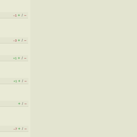
+
–
/
–1
+
–
/
–3
+
–
/
+1
+
–
/
+1
+
–
/
+
–
/
–7