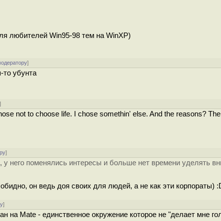
 для любителей Win95-98 тем на WinXP)
модератору
]
я-то убунта
]
 chose not to choose life. I chose somethin' else. And the reasons? The
ру
]
, у него поменялись интересы и больше нет времени уделять в
 обидно, он ведь доя своих для людей, а не как эти корпораты) 
ру
]
н на Mate - единственное окружение которое не "делает мне го