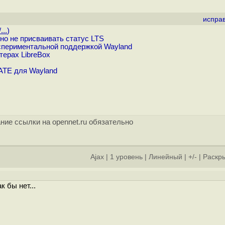
испра
...
)
но не присваивать статус LTS
спериментальной поддержкой Wayland
ерах LibreBox
ATE для Wayland
ние ссылки на opennet.ru обязательно
Ajax
|
1 уровень
|
Линейный
|
+/-
|
Раскры
к бы нет...