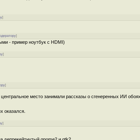
ру
]
одератору
]
ми - пример ноутбук с HDMI)
ру
]
ору
]
е центральное место занимали рассказы о сгенеренных ИИ обоях
х оказался.
ру
]
а депрекейтнутый gnome2 и gtk2.