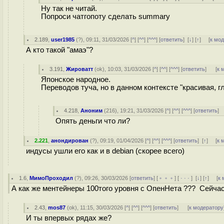
Ну так не читай.
Попроси чатгопоту сделать summary
2.189
,
user1985
(
?
), 09:11, 31/03/2026 [
^
] [
^^
] [
^^^
] [
ответить
]
[
↓
] [
↑
] [
к мо
А кто такой "амаэ"?
3.191
,
Жироватт
(
ok
), 10:03, 31/03/2026 [
^
] [
^^
] [
^^^
] [
ответить
]
[
к 
Японское народное.
Переводов туча, но в данном контексте "красивая, 
4.218
,
Аноним
(
216
), 19:21, 31/03/2026 [
^
] [
^^
] [
^^^
] [
ответить
]
Опять деньги что ли?
2.221
,
анондирован
(
?
), 09:19, 01/04/2026 [
^
] [
^^
] [
^^^
] [
ответить
]
[
↑
] [
к 
индусы ушли его как и в debian (скорее всего)
1.6
,
МимоПроходил
(
?
), 09:26, 30/03/2026 [
ответить
] [
﹢﹢﹢
] [
· · ·
]
[
↓
] [
↑
] [
к 
А как же ментейнеры 100того уровня с ОпенНета ??? Сейчас
2.43
,
mos87
(
ok
), 11:15, 30/03/2026 [
^
] [
^^
] [
^^^
] [
ответить
]
[
к модератору
И ты впервых рядах же?