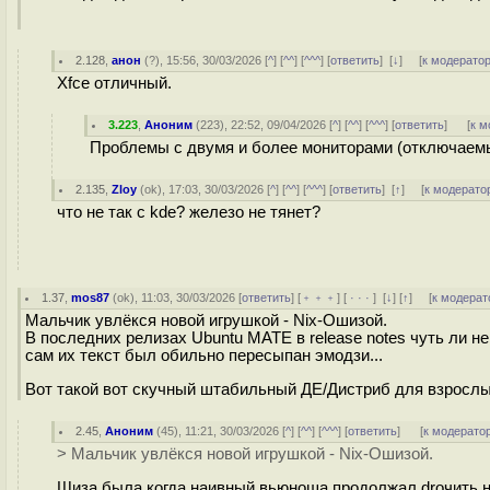
2.128
,
анон
(
?
), 15:56, 30/03/2026 [
^
] [
^^
] [
^^^
] [
ответить
]
[
↓
] [
к модерато
Xfce отличный.
3.223
,
Аноним
(
223
), 22:52, 09/04/2026 [
^
] [
^^
] [
^^^
] [
ответить
]
[
к м
Проблемы с двумя и более мониторами (отключаемы
2.135
,
Zloy
(
ok
), 17:03, 30/03/2026 [
^
] [
^^
] [
^^^
] [
ответить
]
[
↑
] [
к модерато
что не так с kde? железо не тянет?
1.37
,
mos87
(
ok
), 11:03, 30/03/2026 [
ответить
] [
﹢﹢﹢
] [
· · ·
]
[
↓
] [
↑
] [
к модерат
Мальчик увлёкся новой игрушкой - Nix-Ошизой.
В последних релизах Ubuntu MATE в release notes чуть ли н
сам их текст был обильно пересыпан эмодзи...
Вот такой вот скучный штабильный ДЕ/Дистриб для взрослы
2.45
,
Аноним
(
45
), 11:21, 30/03/2026 [
^
] [
^^
] [
^^^
] [
ответить
]
[
к модерато
> Мальчик увлёкся новой игрушкой - Nix-Ошизой.
Шиза была когда наивный вьюноша продолжал droчить н