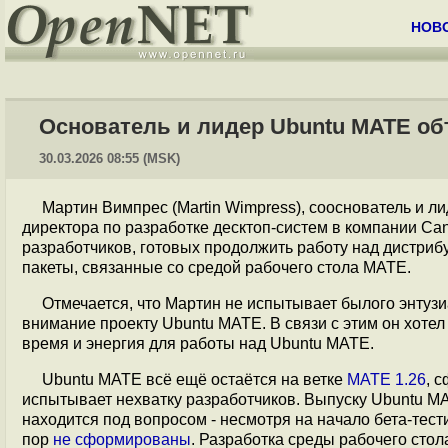
НОВ
Основатель и лидер Ubuntu MATE об
30.03.2026 08:55 (MSK)
Мартин Вимпрес (Martin Wimpress), сооснователь и л
директора по разработке десктоп-систем в компании Can
разработчиков, готовых продолжить работу над дистри
пакеты, связанные со средой рабочего стола MATE.
Отмечается, что Мартин не испытывает былого энтузи
внимание проекту Ubuntu MATE. В связи с этим он хотел
время и энергия для работы над Ubuntu MATE.
Ubuntu MATE всё ещё остаётся на ветке
MATE 1.26
, 
испытывает нехватку разработчиков. Выпуску Ubuntu MA
находится под вопросом - несмотря на начало бета-тест
пор
не сформированы
. Разработка среды рабочего сто