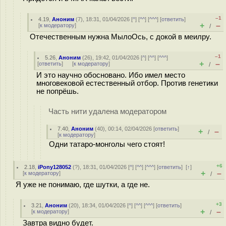
–1
4.19
,
Аноним
(
7
), 18:31, 01/04/2026 [
^
] [
^^
] [
^^^
] [
ответить
]
+
–
[
к модератору
]
/
Отечественным нужна МылоОсь, с докой в меилру.
–1
5.26
,
Аноним
(
26
), 19:42, 01/04/2026 [
^
] [
^^
] [
^^^
]
+
–
[
ответить
]
[
к модератору
]
/
И это научно обосновано. Ибо имел место
многовековой естественный отбор. Против генетики
не попрёшь.
Часть нити удалена модератором
7.40
,
Аноним
(
40
), 00:14, 02/04/2026 [
ответить
]
+
–
/
[
к модератору
]
Одни татаро-монголы чего стоят!
+6
2.18
,
iPony128052
(
?
), 18:31, 01/04/2026 [
^
] [
^^
] [
^^^
] [
ответить
]
[
↑
]
+
–
[
к модератору
]
/
Я уже не понимаю, где шутки, а где не.
+3
3.21
,
Аноним
(
20
), 18:34, 01/04/2026 [
^
] [
^^
] [
^^^
] [
ответить
]
+
–
[
к модератору
]
/
Завтра видно будет.