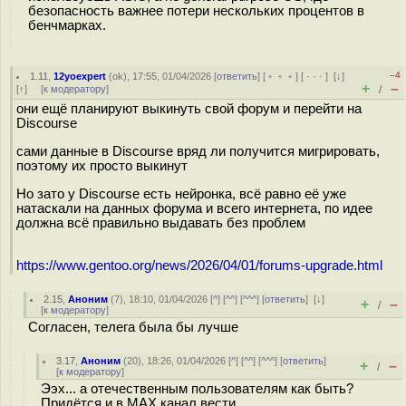
безопасность важнее потери нескольких процентов в
бенчмарках.
–4
1.11
,
12yoexpert
(
ok
), 17:55, 01/04/2026 [
ответить
] [
﹢﹢﹢
] [
· · ·
]
[
↓
]
+
–
[
↑
] [
к модератору
]
/
они ещё планируют выкинуть свой форум и перейти на
Discourse
сами данные в Discourse вряд ли получится мигрировать,
поэтому их просто выкинут
Но зато у Discourse есть нейронка, всё равно её уже
натаскали на данных форума и всего интернета, по идее
должна всё правильно выдавать без проблем
https://www.gentoo.org/news/2026/04/01/forums-upgrade.html
2.15
,
Аноним
(
7
), 18:10, 01/04/2026 [
^
] [
^^
] [
^^^
] [
ответить
]
[
↓
]
+
–
/
[
к модератору
]
Согласен, телега была бы лучше
3.17
,
Аноним
(
20
), 18:26, 01/04/2026 [
^
] [
^^
] [
^^^
] [
ответить
]
+
–
/
[
к модератору
]
Ээх... а отечественным пользователям как быть?
Придётся и в MAX канал вести.