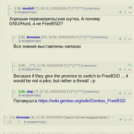
+9
2.38
,
mndtr0
(
?
), 00:10, 02/04/2026 [
^
] [
^^
] [
^^^
] [
ответить
]
+
–
[
к модератору
]
/
Хорошая первоапрельская шутка. А почему
GNU/Hurd, а не FreeBSD?
3.52
,
Аноним
(
52
), 10:30, 02/04/2026 [
^
] [
^^
] [
^^^
] [
ответить
]
+
–
/
[
к модератору
]
Все знания выставлены напоказ
+1
3.59
,
_
(
??
), 17:40, 02/04/2026 [
^
] [
^^
] [
^^^
] [
ответить
]
+
–
[
к модератору
]
/
Because if they give the promise to switch to FreeBSD ... it
would be not a joke, but rather a threat! ;-p
3.65
,
slep
(
?
), 07:10, 04/04/2026 [
^
] [
^^
] [
^^^
] [
ответить
]
+
–
/
[
к модератору
]
Патамушта
https://wiki.gentoo.org/wiki/Gentoo_FreeBSD
1.4
,
Аноним
(
4
), 17:36, 01/04/2026
Скрыто ботом-модератором
[
﹢﹢
+
–
/
﹢
] [
· · ·
] [
к модератору
]