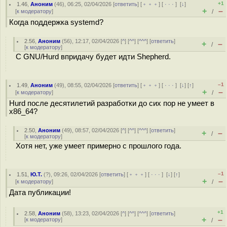
+1
1.46
,
Аноним
(
46
), 06:25, 02/04/2026 [
ответить
] [
﹢﹢﹢
] [
· · ·
]
[
↓
]
+
–
[
к модератору
]
/
Когда поддержка systemd?
2.56
,
Аноним
(
56
), 12:17, 02/04/2026 [
^
] [
^^
] [
^^^
] [
ответить
]
+
–
/
[
к модератору
]
С GNU/Hurd впридачу будет идти Shepherd.
–1
1.49
,
Аноним
(
49
), 08:55, 02/04/2026 [
ответить
] [
﹢﹢﹢
] [
· · ·
]
[
↓
] [
↑
]
+
–
[
к модератору
]
/
Hurd после десятилетий разработки до сих пор не умеет в
x86_64?
2.50
,
Аноним
(
49
), 08:57, 02/04/2026 [
^
] [
^^
] [
^^^
] [
ответить
]
+
–
/
[
к модератору
]
Хотя нет, уже умеет примерно с прошлого года.
–1
1.51
,
Ю.Т.
(
?
), 09:26, 02/04/2026 [
ответить
] [
﹢﹢﹢
] [
· · ·
]
[
↓
] [
↑
]
+
–
[
к модератору
]
/
Дата публикации!
+1
2.58
,
Аноним
(
58
), 13:23, 02/04/2026 [
^
] [
^^
] [
^^^
] [
ответить
]
+
–
[
к модератору
]
/