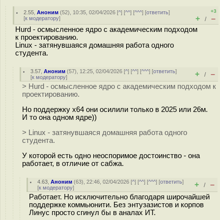
+3
2.55
,
Аноним
(
52
), 10:35, 02/04/2026 [
^
] [
^^
] [
^^^
] [
ответить
]
+
–
[
к модератору
]
/
Hurd - осмысленное ядро с академическим подходом
к проектированию.
Linux - затянувшаяся домашняя работа одного
студента.
3.57
,
Аноним
(
57
), 12:25, 02/04/2026 [
^
] [
^^
] [
^^^
] [
ответить
]
+
–
/
[
к модератору
]
> Hurd - осмысленное ядро с академическим подходом к
проектированию.
Но поддержку х64 они осилили только в 2025 или 26м.
И то она одном ядре))
> Linux - затянувшаяся домашняя работа одного
студента.
У которой есть одно неоспоримое достоинство - она
работает, в отличие от сабжа.
4.63
,
Аноним
(
63
), 22:46, 02/04/2026 [
^
] [
^^
] [
^^^
] [
ответить
]
+
–
/
[
к модератору
]
Работает. Но исключительно благодаря широчайшей
поддержке коммьюнити. Без энтузазистов и корпов
Линус просто сгинул бы в аналах ИТ.