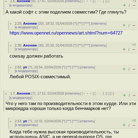
–1
1.6
,
Аноним
(
6
), 17:47, 01/04/2026 [
ответить
] [
﹢﹢﹢
] [
· · ·
]
[
↓
]
+
–
[
к модератору
]
/
А какой софт с этим поделием совместим? Где глянуть?
2.20
,
Аноним
(
20
), 18:32, 01/04/2026 [
^
] [
^^
] [
^^^
] [
ответить
]
+
–
/
[
к модератору
]
https://www.opennet.ru/opennews/art.shtml?num=64727
+2
2.30
,
Аноним
(
30
), 20:18, 01/04/2026 [
^
] [
^^
] [
^^^
] [
ответить
]
+
–
[
к модератору
]
/
cowsay должен работать
2.62
,
уп
(
?
), 20:54, 02/04/2026 [
^
] [
^^
] [
^^^
] [
ответить
]
+
–
/
[
к модератору
]
Любой POSIX-совместимый.
1.7
,
Аноним
(
7
), 17:51, 01/04/2026 [
ответить
] [
﹢﹢﹢
] [
· · ·
]
[
↓
] [
↑
]
+
–
/
[
к модератору
]
Что у него там по производительности в этом хурде. Или эти
микроядра хороши только когда бенчмарков нет?
+2
2.53
,
уп
(
?
), 10:32, 02/04/2026 [
^
] [
^^
] [
^^^
] [
ответить
]
+
–
[
к модератору
]
/
Когда тебе нужна высокая производительность, ты
используешь ASIC, а не general-purpose OS, где