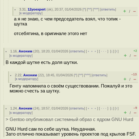
3.31
,
12yoexpert
(
ok
), 20:37, 01/04/2026 [
^
] [
^^
] [
^^^
] [
ответить
]
+
–
/
[
к модератору
]
а я не знаю, с чем председатель взял, что топик -
шутка
отсебятина, в оригинале этого нет
+2
1.16
,
Аноним
(
20
), 18:20, 01/04/2026 [
ответить
] [
﹢﹢﹢
] [
· · ·
]
[
↓
] [
↑
]
+
–
[
к модератору
]
/
В каждой шутке есть доля шутки.
–13
2.22
,
Аноним
(
22
), 18:45, 01/04/2026 [
^
] [
^^
] [
^^^
] [
ответить
]
+
–
[
к модератору
]
/
Генту напомнила о своём существовании. Пожалуй и это
можно счесть за шутку.
–9
1.24
,
Аноним
(
24
), 18:57, 01/04/2026 [
ответить
] [
﹢﹢﹢
] [
· · ·
]
[
↓
] [
↑
]
+
–
[
к модератору
]
/
> Gentoo опубликовал системный образ с ядром GNU Hurd
GNU Hurd сам по себе шутка. Неудачная.
Зато отлично показывает уровень проектов под крылов FSF.