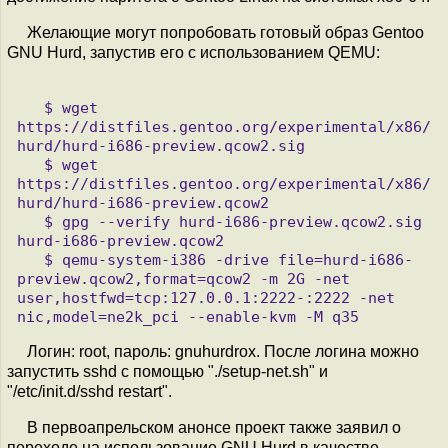
Желающие могут попробовать готовый образ Gentoo
GNU Hurd, запустив его с использованием QEMU:
   $ wget 
https://distfiles.gentoo.org/experimental/x86/
hurd/hurd-i686-preview.qcow2.sig

   $ wget 
https://distfiles.gentoo.org/experimental/x86/
hurd/hurd-i686-preview.qcow2

   $ gpg --verify hurd-i686-preview.qcow2.sig 
hurd-i686-preview.qcow2

   $ qemu-system-i386 -drive file=hurd-i686-
preview.qcow2,format=qcow2 -m 2G -net 
user,hostfwd=tcp:127.0.0.1:2222-:2222 -net 
Логин: root, пароль: gnuhurdrox. После логина можно
запустить sshd с помощью "./setup-net.sh" и
"/etc/init.d/sshd restart".
В первоапрельском анонсе проект также заявил о
переходе на использование GNU Hurd в качестве