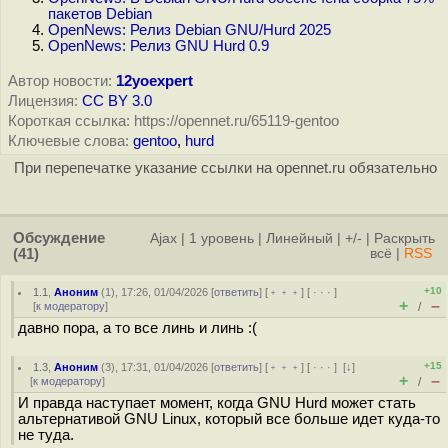
пакетов Debian
OpenNews: Релиз Debian GNU/Hurd 2025
OpenNews: Релиз GNU Hurd 0.9
Автор новости:
12yoexpert
Лицензия:
CC BY 3.0
Короткая ссылка: https://opennet.ru/65119-gentoo
Ключевые слова:
gentoo
,
hurd
При перепечатке указание ссылки на opennet.ru обязательно
Обсуждение
Ajax
|
1 уровень
|
Линейный
|
+/-
|
Раскрыть
(41)
всё
|
RSS
+10
1.1
,
Аноним
(
1
), 17:26, 01/04/2026 [
ответить
] [
﹢﹢﹢
] [
· · ·
]
+
–
[
к модератору
]
/
давно пора, а то все линь и линь :(
+15
1.3
,
Аноним
(
3
), 17:31, 01/04/2026 [
ответить
] [
﹢﹢﹢
] [
· · ·
]
[
↓
]
+
–
[
к модератору
]
/
И правда наступает момент, когда GNU Hurd может стать
альтернативой GNU Linux, который все больше идет куда-то
не туда.