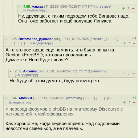
4.68
,
максат
(
?
), 23:59, 05/04/2026 [
^
] [
^^
] [
^^^
] [
ответить
]
+
–
/
[
к модератору
]
Ну, дружище, с таким подходом тебе Виндовс надо.
Она тоже работает и ещё получше Линукса.
–3
1.25
,
Энтомолог_русолог
(
ok
), 19:14, 01/04/2026 [
ответить
] [
﹢﹢﹢
]
+
–
[
· · ·
]
[
↓
] [
↑
] [
к модератору
]
/
А те кто постарше еще помнять, что была попытка
Gentoo kFreeBSD, которая провалилась
Думаете с Hurd будет иначе?
2.39
,
Аноним
(
39
), 00:10, 02/04/2026 [
^
] [
^^
] [
^^^
] [
ответить
]
+
–
/
[
к модератору
]
Не буду об этом думать, буду посмотреть.
+1
1.44
,
Аноним
(
-
), 02:33, 02/04/2026 [
ответить
] [
﹢﹢﹢
] [
· · ·
]
[
↑
]
+
–
[
к модератору
]
/
> перевод форумов c phpBB на платформу Discourse с
легковесной темой оформления
Как хорошо же, когда первое апреля. Над подобными
новостями смеёшься, а не плачешь.