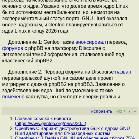
основного ядра. Указано, что долгое время ядро Linux
было источником нестабильности, но, несмотря на
экспериментальный статус порта, GNU Hurd оказался
более надёжным, и Gentoo планирует избавиться от
ядра Linux к концу 2026 года.
Дополнение 1: Gentoo также
анонсировал
перевод
форумов
c phpBB на платформу Discourse с
легковесной темой оформления, стилизованной под
классический phpBB2.
Дополнение 2: Перевод форума на Discourse
назван
первоапрельской шуткой, на самом деле проект
мигрирует с движка phpBB2 на phpBB3. Заявления о
задействовании ядра Hurd по умолчанию также
помечено
как шутка, но сам порт и сборки реальны.
+
–
исправить
/
+32
Главная ссылка к новости
(
https://www.gentoo.org/news/20...
)
OpenNews: Вариант дистрибутива Guix c ядром GNU
Hurd адаптирован для 64-разрядных систем
OpenNews: В Debian GNU/Hurd обеспечена сборка 75%