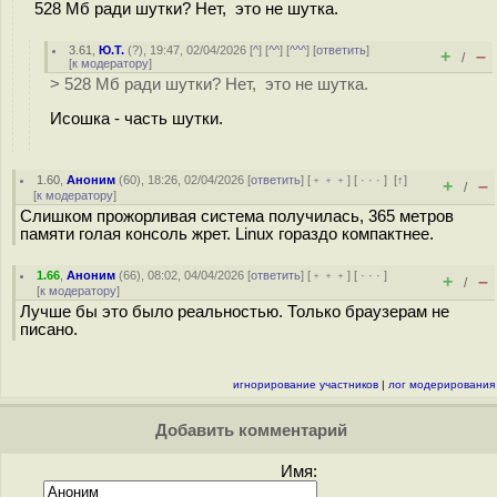
528 Мб ради шутки? Нет, это не шутка.
3.61
,
Ю.Т.
(
?
), 19:47, 02/04/2026 [
^
] [
^^
] [
^^^
] [
ответить
]
+
–
/
[
к модератору
]
> 528 Мб ради шутки? Нет, это не шутка.
Исошка - часть шутки.
1.60
,
Аноним
(
60
), 18:26, 02/04/2026 [
ответить
] [
﹢﹢﹢
] [
· · ·
]
[
↑
]
+
–
/
[
к модератору
]
Слишком прожорливая система получилась, 365 метров
памяти голая консоль жрет. Linux гораздо компактнее.
1.66
,
Аноним
(
66
), 08:02, 04/04/2026 [
ответить
] [
﹢﹢﹢
] [
· · ·
]
+
–
/
[
к модератору
]
Лучше бы это было реальностью. Только браузерам не
писано.
игнорирование участников
|
лог модерирования
Добавить комментарий
Имя: