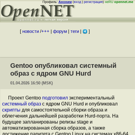
Профиль:
Аноним
(
вход
|
регистрация
)
неRU
opennet.me
[
новости
/
+++
|
форум
|
теги
|
]
Gentoo опубликовал системный
образ с ядром GNU Hurd
01.04.2026 16:50 (MSK)
Проект Gentoo
подготовил
экспериментальный
системный образ
с ядром GNU Hurd и опубликовал
скрипты
для самостоятельной сборки образа и
облегчения дальнейшей разработки Hurd-порта. На
будущее запланированы релизы stage и
автоматизированная сборка образов, а также
достижение паритета с Gentoo Linux на системах x86-64.