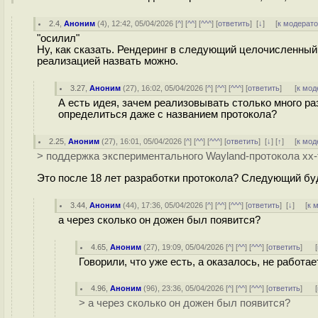
2.4
,
Аноним
(
4
), 12:42, 05/04/2026 [
^
] [
^^
] [
^^^
] [
ответить
]
[
↓
] [
к модерат
"осилил"
Ну, как сказать. Рендеринг в следующий целочисленный
реализацией назвать можно.
3.27
,
Аноним
(
27
), 16:02, 05/04/2026 [
^
] [
^^
] [
^^^
] [
ответить
]
[
к мод
А есть идея, зачем реализовывать столько много ра
определиться даже с названием протокола?
2.25
,
Аноним
(
27
), 16:01, 05/04/2026 [
^
] [
^^
] [
^^^
] [
ответить
]
[
↓
] [
↑
] [
к мод
> поддержка экспериментального Wayland-протокола xx-fr
Это после 18 лет разработки протокола? Следующий буде
3.44
,
Аноним
(
44
), 17:36, 05/04/2026 [
^
] [
^^
] [
^^^
] [
ответить
]
[
↓
] [
к 
а через сколько он дожен был появится?
4.65
,
Аноним
(
27
), 19:09, 05/04/2026 [
^
] [
^^
] [
^^^
] [
ответить
]
[
Говорили, что уже есть, а оказалось, не работа
4.96
,
Аноним
(
96
), 23:36, 05/04/2026 [
^
] [
^^
] [
^^^
] [
ответить
]
[
> а через сколько он дожен был появится?