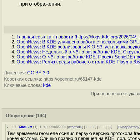
при отображении.
Главная ссылка к новости (
https://blogs.kde.org/2026/04/...
OpenNews: В KDE улучшена работа с несколькими GPU
OpenNews: В KDE реализованы KIO S3, установка звуко
OpenNews: Недельный отчёт о разработке KDE. Скругл
OpenNews: Отчёт о разработке KDE. Проект SonicDE пр
OpenNews: Релиз среды рабочего стола KDE Plasma 6.6
Лицензия:
CC BY 3.0
Короткая ссылка: https://opennet.ru/65147-kde
Ключевые слова:
kde
При перепечатке указа
Обсуждение
(144)
1.1
,
Аноним
(
1
), 11:49, 05/04/2026 [
ответить
] [
﹢﹢﹢
] [
· · ·
]
[
↓
] [
к модератору
Тем временем гном еле осилил первую версию протокола fract
конечностями. Слишко поздно я перешёл на KDE, лол, столь