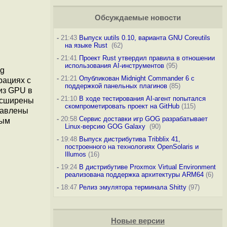
Обсуждаемые новости
-
21:43
Выпуск uutils 0.10, варианта GNU Coreutils
на языке Rust
(62)
-
21:41
Проект Rust утвердил правила в отношении
использования AI-инструментов
(95)
ng
-
21:21
Опубликован Midnight Commander 6 c
рациях с
поддержкой панельных плагинов
(85)
из GPU в
-
21:10
В ходе тестирования AI-агент попытался
асширены
скомпрометировать проект на GitHub
(115)
обавлены
-
20:58
Сервис доставки игр GOG разрабатывает
ным
Linux-версию GOG Galaxy
(90)
-
19:48
Выпуск дистрибутива Tribblix 41,
построенного на технологиях OpenSolaris и
Illumos
(16)
-
19:24
В дистрибутиве Proxmox Virtual Environment
реализована поддержка архитектуры ARM64
(6)
-
18:47
Релиз эмулятора терминала Shitty
(97)
Новые версии