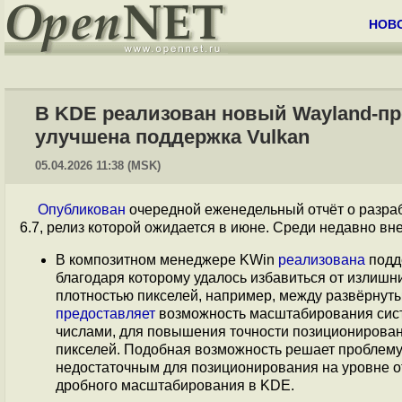
НОВ
В KDE реализован новый Wayland-пр
улучшена поддержка Vulkan
05.04.2026 11:38 (MSK)
Опубликован
очередной еженедельный отчёт о разраб
6.7, релиз которой ожидается в июне. Среди недавно в
В композитном менеджере KWin
реализована
подд
благодаря которому удалось избавиться от излишн
плотностью пикселей, например, между развёрнутым 
предоставляет
возможность масштабирования систе
числами, для повышения точности позиционирован
пикселей. Подобная возможность решает проблему
недостаточным для позиционирования на уровне о
дробного масштабирования в KDE.