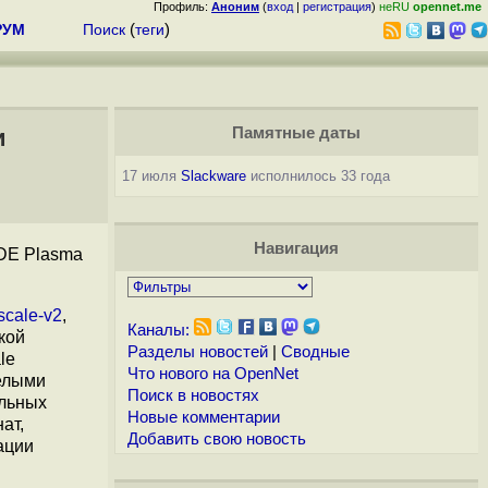
Профиль:
Аноним
(
вход
|
регистрация
)
неRU
opennet.me
РУМ
Поиск
(
теги
)
и
Памятные даты
17 июля
Slackware
исполнилось 33 года
Навигация
KDE Plasma
-scale-v2
,
Каналы:
кой
Разделы новостей
|
Сводные
le
Что нового на OpenNet
целыми
Поиск в новостях
ельных
Новые комментарии
ат,
Добавить свою новость
ации