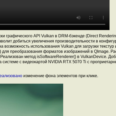
и графического API Vulkan в DRM-бэкенде (Direct Renderi
озволит добиться увеличения производительности в конфигу
 возможность использования Vulkan для загрузки текстур 
() для преобразования форматов изображений в QImage. Р
 Реализован метод isSoftwareRenderer() в VulkanDevice. Д
 системе с видеокартой NVIDIA RTX 5070 Ti с проприетар
еализовано
изменение фона элементов при клике.