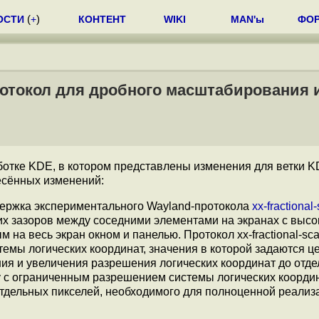
ОСТИ
(
+
)
КОНТЕНТ
WIKI
MAN'ы
ФО
отокол для дробного масштабирования 
отке KDE, в котором представлены изменения для ветки 
несённых изменений:
ержка экспериментального Wayland-протокола
xx-fractional
их зазоров между соседними элементами на экранах с высо
на весь экран окном и панелью. Протокол xx-fractional-sca
мы логических координат, значения в которой задаются 
ия и увеличения разрешения логических координат до отд
 с ограниченным разрешением системы логических координ
тдельных пикселей, необходимого для полноценной реализ