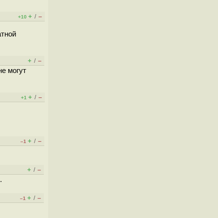
+
–
/
+10
атной
+
–
/
не могут
+
–
/
+1
+
–
/
–1
+
–
/
.
+
–
/
–1