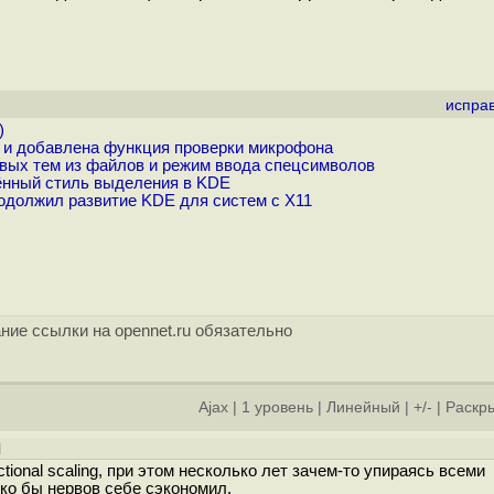
испра
)
 и добавлена функция проверки микрофона
вых тем из файлов и режим ввода спецсимволов
ённый стиль выделения в KDE
одолжил развитие KDE для систем с X11
ние ссылки на opennet.ru обязательно
Ajax
|
1 уровень
|
Линейный
|
+/-
|
Раскры
]
ional scaling, при этом несколько лет зачем-то упираясь всеми
ко бы нервов себе сэкономил.