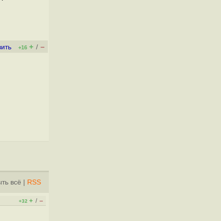
+
–
вить
/
+16
ть всё
|
RSS
+
–
/
+32