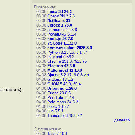
Программы:
06.08
mesa 3d 26.2
05.08
OpenVPN 2.7.6
05.08
NetBeans 31
05.08
ublock 1.73.0
05.08
gstreamer 1.28.6
05.08
PowerDNS 5.1.4
05.08
node.js 26.7.0
05.08
VSCode 1.132.0
05.08
home-assistant 2026.8.0
05.08
Python 3.13.15, 3.14.7
05.08
hyprland 0.56.2
05.08
Chrome 151.0.7922.75
04.08
Electron 43.3.0
04.08
Mattermost 11.10.0
04.08
Django 5.2.17, 6.0.8
vln
04.08
Grafana 13.1.2
04.08
GNOME 49.9, 50.4
04.08
Unbound 1.26.0
аголовок).
04.08
Erlang 29.0.5
04.08
PeerTube 8.2.4
04.08
Pale Moon 34.3.2
04.08
bootc 1.16.7
04.08
Lua 5.5.1
04.08
Thunderbird 153.0.2
далее>>
Дистрибутивы:
05.08
Tails 7.10.1