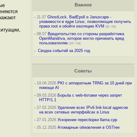
Важное
ные
меняются
-
11.07
GhostLock, BadEpoll и Januscape -
тражают
уязвимости в ядре Linux, позволяющие получить
права root и обойти изоляцию KVM
(82 +34)
итуации,
-
08.07
Вредительство со стороны разработчика
OpenMandriva, которое могло причинить вред
пользователям
(107 +34)
-
Сводка событий за 2025 год
Советы
-
19.04.2026
PKI с аппаратным TRNG за 10 дней при
помощи AI
-
09.03.2026
Борьба с web-ботами через запрет
HTTP/1.1
-
27.02.2026
Удаление всех IPv6 link-local адресов
на всех сетевых интерфейсах в Linux
-
27.01.2026
Ускорение пересборки llama.cpp
-
25.12.2025
Атомарные обновления в OSTree