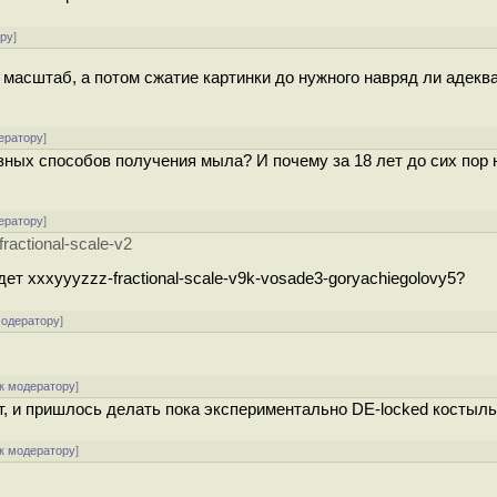
ору
]
 масштаб, а потом сжатие картинки до нужного навряд ли адекв
ератору
]
зных способов получения мыла? И почему за 18 лет до сих пор 
ератору
]
actional-scale-v2
т xxxyyyzzz-fractional-scale-v9k-vosade3-goryachiegolovy5?
модератору
]
к модератору
]
ет, и пришлось делать пока экспериментально DE-locked костыль
к модератору
]