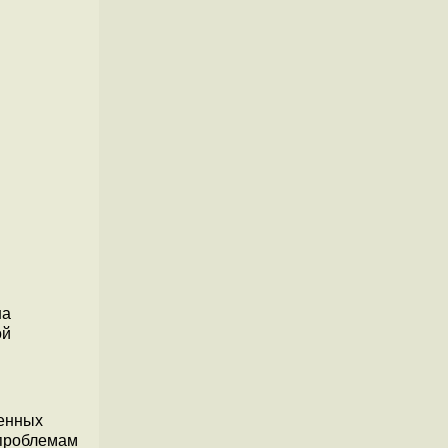
на
ой
ченных
 проблемам