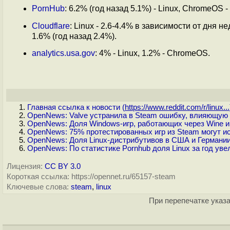
PornHub
: 6.2% (год назад 5.1%) - Linux, ChromeOS -
Cloudflare
: Linux - 2.6-4.4% в зависимости от дня н
1.6% (год назад 2.4%).
analytics.usa.gov
: 4% - Linux, 1.2% - ChromeOS.
Главная ссылка к новости (
https://www.reddit.com/r/linux...
OpenNews: Valve устранила в Steam ошибку, влияющую 
OpenNews: Доля Windows-игр, работающих через Wine и 
OpenNews: 75% протестированных игр из Steam могут ис
OpenNews: Доля Linux-дистрибутивов в США и Германии
OpenNews: По статистике Pornhub доля Linux за год уве
Лицензия:
CC BY 3.0
Короткая ссылка: https://opennet.ru/65157-steam
Ключевые слова:
steam
,
linux
При перепечатке указа