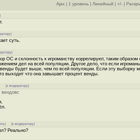
Ajax
|
1 уровень
|
Линейный
|
+/-
|
Раскры
]
т.
ратору
]
ает суть.
ератору
]
ор ОС и склонность к игроманству коррелируют, таким образом 
жением дел на всей популяции. Другое дело, что если игроман
 венды будет выше, чем по всей популяции. Если эту выборку 
 то выходит что она завышает процент венды.
]
[
к модератору
]
т вендовс
и.
ёл.
ить
]
[
к модератору
]
нял? Реально?