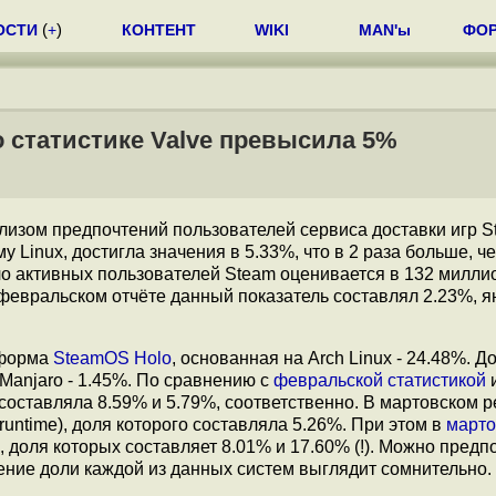
ОСТИ
(
+
)
КОНТЕНТ
WIKI
MAN'ы
ФО
о статистике Valve превысила 5%
лизом предпочтений пользователей сервиса доставки игр S
Linux, достигла значения в 5.33%, что в 2 раза больше, ч
ло активных пользователей Steam оценивается в 132 милли
февральском отчёте данный показатель составлял 2.23%, я
тформа
SteamOS Holo
, основанная на Arch Linux - 24.48%. Д
, Manjaro - 1.45%. По сравнению с
февральской статистикой
и
 составляла 8.59% и 5.79%, соответственно. В мартовском р
runtime), доля которого составляла 5.26%. При этом в
марто
", доля которых составляет 8.01% и 17.60% (!). Можно предп
ичение доли каждой из данных систем выглядит сомнительно.