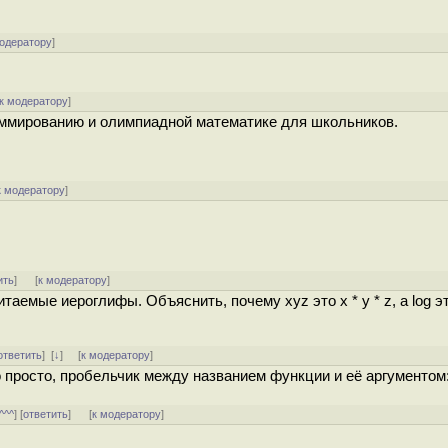
модератору
]
к модератору
]
аммированию и олимпиадной математике для школьников.
к модератору
]
ить
]
[
к модератору
]
аемые иероглифы. Объяснить, почему xyz это x * y * z, а log эт
ответить
]
[
↓
] [
к модератору
]
росто, пробельчик между названием функции и её аргументом: si
^^^
] [
ответить
]
[
к модератору
]