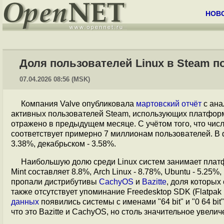
НОВ
Доля пользователей Linux в Steam п
07.04.2026 08:56 (MSK)
Компания Valve опубликовала
мартовский отчёт
с ана
активных пользователей Steam, использующих платформу 
отражено в предыдущем месяце. С учётом того, что чис
соответствует примерно 7 миллионам пользователей. В 
3.38%, декабрьском - 3.58%.
Наибольшую долю среди Linux систем занимает пла
Mint составляет 8.8%, Arch Linux - 8.78%, Ubuntu - 5.25%
пропали дистрибутивы
CachyOS
и
Bazitte
, доля которых
также отсутствует упоминание Freedesktop SDK (Flatpak 
данных
появились системы с именами "64 bit" и "0 64 bit
что это Bazitte и CachyOS, но столь значительное увел