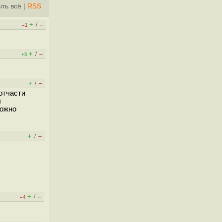
ть всё
|
RSS
+
–
/
–1
+
–
/
+5
+
–
/
отчасти
ы
можно
+
–
/
+
–
/
–4