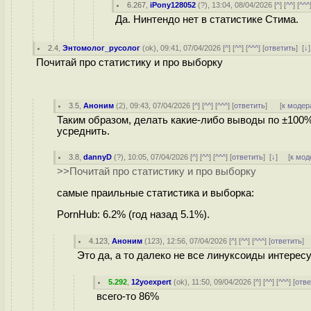
6.267
,
iPony128052
(
?
), 13:04, 08/04/2026 [
^
] [
^^
] [
^^^
Да. Нинтендо нет в статистике Стима.
2.4
,
Энтомолог_русолог
(
ok
), 09:41, 07/04/2026 [
^
] [
^^
] [
^^^
] [
ответить
]
[
↓
]
Почитай про статистику и про выборку
3.5
,
Аноним
(
2
), 09:43, 07/04/2026 [
^
] [
^^
] [
^^^
] [
ответить
]
[
к модер
Таким образом, делать какие-либо выводы по ±100%
усреднить.
3.8
,
dannyD
(
?
), 10:05, 07/04/2026 [
^
] [
^^
] [
^^^
] [
ответить
]
[
↓
] [
к мод
>>Почитай про статистику и про выборку
самые праильные статистика и выборка:
PornHub: 6.2% (год назад 5.1%).
4.123
,
Аноним
(
123
), 12:56, 07/04/2026 [
^
] [
^^
] [
^^^
] [
ответить
]
Это да, а то далеко не все линуксоиды интерес
5.292
,
12yoexpert
(
ok
), 11:50, 09/04/2026 [
^
] [
^^
] [
^^^
] [
отве
всего-то 86%