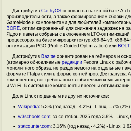
Дистрибутив
CachyOS
основан на пакетной базе Arc
производительности, а также формированием сборки для
GameMode и компонентами для любителей компьютерных
BORE
, оптимизированный для снижения задержек на р
Ядро и пакеты собраны с включением LTO-оптимизаций (L
процессорах на базе микроархитектур x86-64-v3, x86-64
оптимизации PGO (Profile-Guided Optimization) или
BOLT
Дистрибутив
Bazitte
ориентирован на геймеров и осно
(атомарно обновляемые
редакции
Fedora Linux с рабоч
монолитного образа, не разделяемого на отдельные пак
формате Flatpak или в форме контейнров. Для запуска A
компонентов, востребованных любителями компьютерны
и Wi-Fi. В системные компоненты внесены оптимизаци
Доля Linux по данным из других источников:
Wikipedia
: 5.3% (год назад - 4.2%) - Linux, 1.7% (2%
w3schools.com
: за сентябрь 2025 года 3.8% - Linux
statcounter.com
: 3.16% (год назад - 4.2%) - Linux, 1