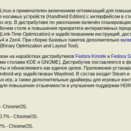
h Linux и примечателен включением оптимизаций для повыш
 носимых устройств (Handheld Edition) с интерфейсом в ст
 игр. В дистрибутиве по умолчанию включён планировщик
абочем столе и повышения приоритета интерактивных проце
ink-Time Optimization) и задействованием инструкций, дос
-v4 и Zen4. При сборке базовых пакетов дополнительно
вкл
(Binary Optimization and Layout Tool).
ван на наработках дистрибутивов
Fedora Kinoite
и
Fedora Si
ими столами KDE и GNOME). Дистрибутив поставляется в 
еты и обновляемого как единое целое. Приложения устанав
ndroid-игр задействован Waydroid. В состав входит Steam и
х игр, а также дополнительные драйверы для игровых кон
и для повышения отзывчивости и улучшения поддержки HDR
) - СhromeOS.
, 0.7% - ChromeOS.
.62% - ChromeOS.