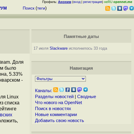
Профиль:
Аноним
(
вход
|
регистрация
)
неRU
opennet.me
РУМ
Поиск
(
теги
)
Памятные даты
17 июля
Slackware
исполнилось 33 года
team. Доля
ем было
Навигация
она, 5.33%
нварском -
Каналы:
оля Linux
Разделы новостей
|
Сводные
з списка
Что нового на OpenNet
ейтинге
Поиск в новостях
вских
Новые комментарии
оложить,
Добавить свою новость