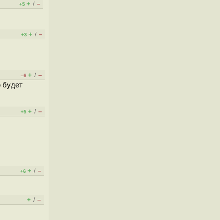
+
–
/
+5
+
–
/
+3
+
–
/
–6
о будет
+
–
/
+5
+
–
/
+6
+
–
/