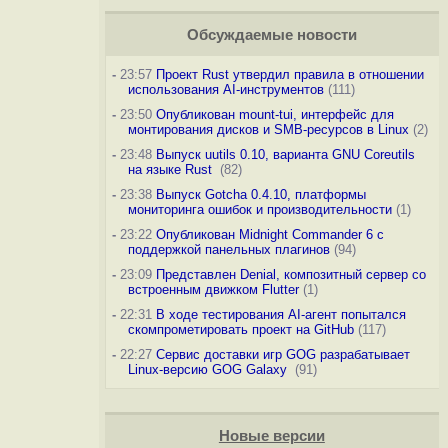
Обсуждаемые новости
-
23:57
Проект Rust утвердил правила в отношении
использования AI-инструментов
(111)
-
23:50
Опубликован mount-tui, интерфейс для
монтирования дисков и SMB-ресурсов в Linux
(2)
-
23:48
Выпуск uutils 0.10, варианта GNU Coreutils
на языке Rust
(82)
-
23:38
Выпуск Gotcha 0.4.10, платформы
мониторинга ошибок и производительности
(1)
-
23:22
Опубликован Midnight Commander 6 c
поддержкой панельных плагинов
(94)
-
23:09
Представлен Denial, композитный сервер со
встроенным движком Flutter
(1)
-
22:31
В ходе тестирования AI-агент попытался
скомпрометировать проект на GitHub
(117)
-
22:27
Сервис доставки игр GOG разрабатывает
Linux-версию GOG Galaxy
(91)
Новые версии