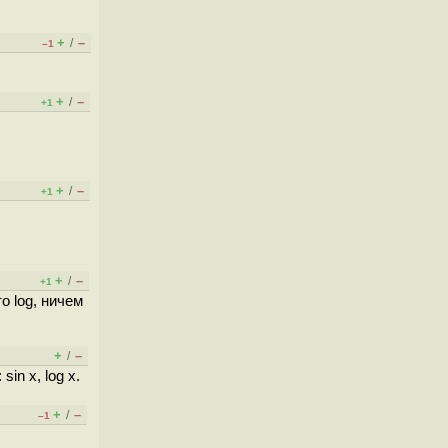
+
–
/
–1
+
–
/
+1
+
–
/
+1
+
–
/
+1
о log, ничем
+
–
/
n x, log x.
+
–
/
–1