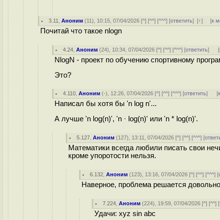
3.11
,
Аноним
(
11
), 10:15, 07/04/2026 [
^
] [
^^
] [
^^^
] [
ответить
]
[
↑
] [
к 
Почитай что такое nlogn
4.24
,
Аноним
(
24
), 10:34, 07/04/2026 [
^
] [
^^
] [
^^^
] [
ответить
]
[
NlogN - проект по обучению спортивному прогр
Это?
4.110
,
Аноним
(
-
), 12:26, 07/04/2026 [
^
] [
^^
] [
^^^
] [
ответить
]
[
Написал бы хотя бы 'n log n'...
А лучше 'n log(n)', 'n · log(n)' или 'n * log(n)'.
5.127
,
Аноним
(
127
), 13:11, 07/04/2026 [
^
] [
^^
] [
^^^
] [
ответ
Математики всегда любили писать свои нечит
кроме упоротости нельзя.
6.132
,
Аноним
(
123
), 13:16, 07/04/2026 [
^
] [
^^
] [
^^^
] [
Наверное, проблема решается довольно п
7.224
,
Аноним
(
224
), 19:59, 07/04/2026 [
^
] [
^^
] [
Удачи: xyz sin abc