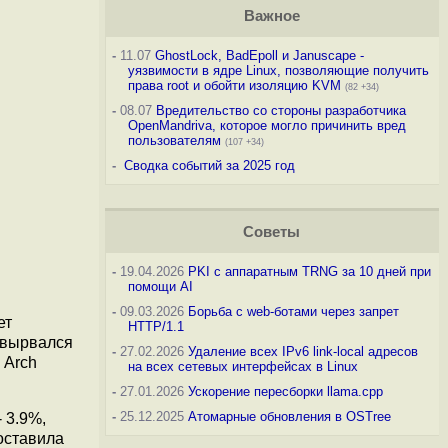
Важное
-
11.07
GhostLock, BadEpoll и Januscape -
уязвимости в ядре Linux, позволяющие получить
права root и обойти изоляцию KVM
(82 +34)
-
08.07
Вредительство со стороны разработчика
OpenMandriva, которое могло причинить вред
пользователям
(107 +34)
-
Сводка событий за 2025 год
Советы
-
19.04.2026
PKI с аппаратным TRNG за 10 дней при
помощи AI
-
09.03.2026
Борьба с web-ботами через запрет
ет
HTTP/1.1
 вырвался
-
27.02.2026
Удаление всех IPv6 link-local адресов
 Arch
на всех сетевых интерфейсах в Linux
-
27.01.2026
Ускорение пересборки llama.cpp
-
25.12.2025
Атомарные обновления в OSTree
- 3.9%,
составила