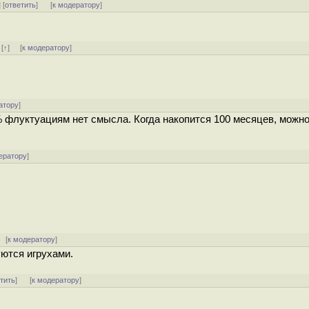
] [
ответить
]
[
к модератору
]
 [
↑
] [
к модератору
]
атору
]
 флуктуациям нет смысла. Когда накопится 100 месяцев, можн
ератору
]
[
к модератору
]
уются игрухами.
тить
]
[
к модератору
]