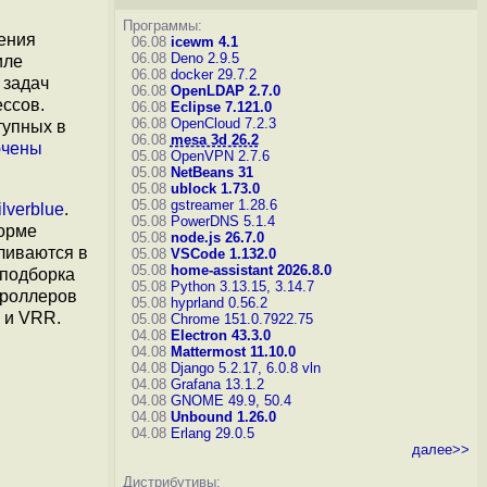
Программы:
ения
06.08
icewm 4.1
06.08
Deno 2.9.5
иле
06.08
docker 29.7.2
 задач
06.08
OpenLDAP 2.7.0
ссов.
06.08
Eclipse 7.121.0
06.08
OpenCloud 7.2.3
тупных в
06.08
mesa 3d 26.2
ючены
05.08
OpenVPN 2.7.6
05.08
NetBeans 31
05.08
ublock 1.73.0
05.08
gstreamer 1.28.6
lverblue
.
05.08
PowerDNS 5.1.4
форме
05.08
node.js 26.7.0
ливаются в
05.08
VSCode 1.132.0
05.08
home-assistant 2026.8.0
 подборка
05.08
Python 3.13.15, 3.14.7
троллеров
05.08
hyprland 0.56.2
 и VRR.
05.08
Chrome 151.0.7922.75
04.08
Electron 43.3.0
04.08
Mattermost 11.10.0
04.08
Django 5.2.17, 6.0.8
vln
04.08
Grafana 13.1.2
04.08
GNOME 49.9, 50.4
04.08
Unbound 1.26.0
04.08
Erlang 29.0.5
далее>>
Дистрибутивы: