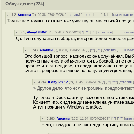
Обсуждение
(224)
1.2
,
Аноним
(
2
), 09:38, 07/04/2026 [
ответить
] [
﹢﹢﹢
] [
· · ·
]
[
↓
] [
к модератору
Там не все компы в статистике участвуют, маленький процен
2.3
,
iPony128052
(
?
), 09:41, 07/04/2026 [
^
] [
^^
] [
^^^
] [
ответить
]
[
↓
] [
к моде
Да. Типа случайная выборка, которая более-менее отраж
3.243
,
Аноним
(
-
), 03:50, 08/04/2026 [
^
] [
^^
] [
^^^
] [
ответить
]
[
к мод
Это большой вопрос, насколько она случайная. Выб
полученные числа объясняются выборкой, а не поло
предпочитают вендовс, то среди игроманов процент
считать репрезентативной по популяции игроманов,
4.244
,
iPony128052
(
?
), 05:45, 08/04/2026 [
^
] [
^^
] [
^^^
] [
ответить
> Другое дело, что если игроманы предпочитаю
Тут Steam Deck картину поменял с портативкам
Концепт игр, сидя на диване или на унитазе заш
А тут позиции у Windows слабее.
5.263
,
Аноним
(
263
), 12:24, 08/04/2026 [
^
] [
^^
] [
^^^
] [
ответ
Чего, стимдек, а не нинтендо картину поме