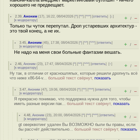
Канони-калла внедряет маркетинговый буллшит - ничего
хорошего не предвещает.
2.39
,
Аноним
(
17
), 16:22, 08/04/2026 [
^
] [
^^
] [
^^^
] [
ответить
]
[
↓
]
+
–
/
[
к модератору
]
Только ты чуток перепутал. Дроп устаревших архитектур -
это твой конец, а не их.
3.45
,
Аноним
(
45
), 17:38, 08/04/2026 [
^
] [
^^
] [
^^^
] [
ответить
]
+
–
/
[
к модератору
]
Не надо на меня свои больные фантазии вешать.
2.46
,
Аноним
(
23
), 17:47, 08/04/2026 [
^
] [
^^
] [
^^^
] [
ответить
]
[
↑
]
+
–
/
[
к модератору
]
Ну так, в отличии от красношляпых, которые решили дропнуть всё
что ниже x86-64-v...
большой текст свёрнут,
показать
3.47
,
Аноним
(
47
), 19:06, 08/04/2026 [
^
] [
^^
] [
^^^
] [
ответить
]
+
–
/
[
к модератору
]
Я прекрасно понимаю, что поддержка нужна для того, чтобы
иметь разные версии пак...
большой текст свёрнут,
показать
4.48
,
Аноним
(
23
), 20:00, 08/04/2026 [
^
] [
^^
] [
^^^
] [
ответить
]
+
–
/
[
к модератору
]
gt оверквотинг удален Вы ВОЗМОЖНО были бы правы, если
бы рассчёт действительно...
большой текст свёрнут,
показать