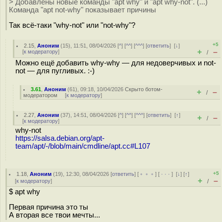
> Добавлены новые команды "apt why" и "apt why-not". (...)
Команда "apt not-why" показывает причины
Так всё-таки "why-not" или "not-why"?
+5
2.15
,
Аноним
(
15
), 11:51, 08/04/2026 [
^
] [
^^
] [
^^^
] [
ответить
]
[
↓
]
+
–
[
к модератору
]
/
Можно ещё добавить why-why — для недоверчивых и not-
not — для пугливых. :-)
3.61
,
Аноним
(
61
), 09:18, 10/04/2026
Скрыто ботом-
+
–
/
модератором
[
к модератору
]
2.27
,
Аноним
(
37
), 14:51, 08/04/2026 [
^
] [
^^
] [
^^^
] [
ответить
]
[
↑
]
+
–
/
[
к модератору
]
why-not
https://salsa.debian.org/apt-
team/apt/-/blob/main/cmdline/apt.cc#L107
+5
1.18
,
Аноним
(
19
), 12:30, 08/04/2026 [
ответить
] [
﹢﹢﹢
] [
· · ·
]
[
↓
] [
↑
]
+
–
[
к модератору
]
/
$ apt why
Первая причина это ты
А вторая все твои мечты...