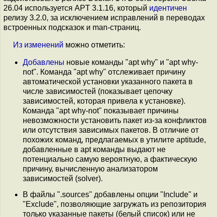
26.04 используется APT 3.1.16, который
идентичен
релизу 3.2.0, за исключением исправлений в переводах
встроенных подсказок и man-страниц.
Из
изменений
можно отметить:
Добавлены
новые команды "apt why" и "apt why-
not". Команда "apt why" отслеживает причину
автоматической установки указанного пакета в
числе зависимостей (показывает цепочку
зависимостей, которая привела к установке).
Команда "apt why-not" показывает причины
невозможности установить пакет из-за конфликтов
или отсутствия зависимых пакетов. В отличие от
похожих команд, предлагаемых в утилите aptitude,
добавленные в apt команды выдают не
потенциально самую вероятную, а фактическую
причину, вычисленную анализатором
зависимостей (solver).
В файлы ".sources" добавлены опции "Include" и
"Exclude", позволяющие загружать из репозитория
только указанные пакеты (белый список) или не