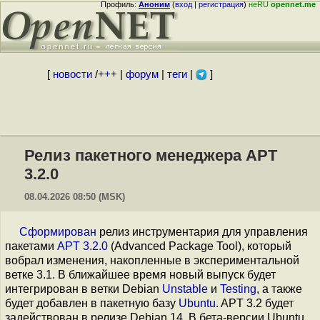
Профиль:
Аноним
(
вход
|
регистрация
)
неRU
opennet.me
[
новости
/
+++
|
форум
|
теги
|
]
Релиз пакетного менеджера APT
3.2.0
08.04.2026 08:50 (MSK)
Сформирован
релиз инструментария для управления
пакетами
APT 3.2.0
(Advanced Package Tool), который
вобрал изменения, накопленные в экспериментальной
ветке 3.1. В ближайшее время новый выпуск будет
интегрирован в ветки Debian
Unstable
и
Testing
, а также
будет добавлен в пакетную базу
Ubuntu
. APT 3.2 будет
задействован в релизе Debian 14. В бета-версии Ubuntu