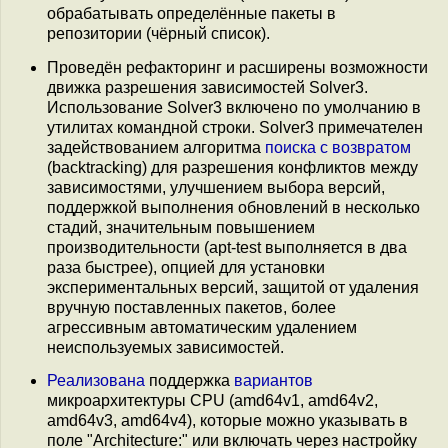
обрабатывать определённые пакеты в
репозитории (чёрный список).
Проведён рефакторинг и расширены возможности
движка разрешения зависимостей Solver3.
Использование Solver3 включено по умолчанию в
утилитах командной строки. Solver3 примечателен
задействованием алгоритма
поиска с возвратом
(backtracking) для разрешения конфликтов между
зависимостями, улучшением выбора версий,
поддержкой выполнения обновлений в несколько
стадий, значительным повышением
производительности (apt-test выполняется в два
раза быстрее), опцией для установки
экспериментальных версий, защитой от удаления
вручную поставленных пакетов, более
агрессивным автоматическим удалением
неиспользуемых зависимостей.
Реализована
поддержка
вариантов
микроархитектуры CPU (amd64v1, amd64v2,
amd64v3, amd64v4), которые можно указывать в
поле "Architecture:" или включать через настройку