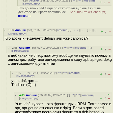
5.58
,
Аноним
(
58
), 20:38, 09/04/2026 [
^
] [
^^
] [
^^^
] [
ответить
]
+
–
/
[
к модератору
]
Это до эпохи ИИ Судя по статистики вульвы Linux на
десктопе набирает популярнос...
большой текст свёрнут,
показать
1.53
,
Аноним
(
53
), 21:32, 08/04/2026 [
ответить
] [
﹢﹢﹢
] [
· · ·
]
[
↓
] [
↑
]
+
–
/
[
к модератору
]
Кто apt нынче делает: debian или уже canonical?
2.55
,
Аноним
(
55
), 07:40, 09/04/2026 [
^
] [
^^
] [
^^^
] [
ответить
]
[
↓
]
+
–
/
[
к модератору
]
в дебианах не спец, поэтому вообще не вдупляю почему в
одном дистрибутиве одновременно в ходу apt, apt-get, dpkg
с одинаковыми функциями
3.56
,
_
(
??
), 17:41, 09/04/2026 [
^
] [
^^
] [
^^^
] [
ответить
]
+
–
/
[
к модератору
]
yum, dnf, rpm ...
Tradition (C) ;-)
+1
4.63
,
Аноним
(
63
), 01:02, 12/04/2026 [
^
] [
^^
] [
^^^
] [
ответить
]
+
–
[
к модератору
]
/
Yum, dnf, zypper – это фронтенды к RPM. Тоже самое и
apt, apt-get по отношению к dpkg. Если в rpm-based
дистрибутивах всего один фронт, то в deb-based их