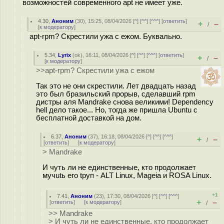
возможностей современного apt не имеет уже.
4.30
,
Аноним
(
30
), 15:25, 08/04/2026 [
^
] [
^^
] [
^^^
] [
ответить
]
+
–
/
[
к модератору
]
apt-rpm? Скрестили ужа с ежом. Буквально.
5.34
,
Lyrix
(
ok
), 16:11, 08/04/2026 [
^
] [
^^
] [
^^^
] [
ответить
]
+
–
/
[
к модератору
]
>>apt-rpm? Скрестили ужа с ежом
Так это не они скрестили. Лет двадцать назад
это был бразильский прорыв, сделавший rpm
дистры аля Mandrake снова великими! Dependency
hell дело такое... Но, тогда же пришла Ubuntu с
бесплатной доставкой на дом.
6.37
,
Аноним
(
37
), 16:18, 08/04/2026 [
^
] [
^^
] [
^^^
]
+
–
/
[
ответить
]
[
к модератору
]
> Mandrake
И чуть ли не единственные, кто продолжает
мyчutь егo tрyп - ALT Linux, Mageia и ROSA Linux.
+1
7.41
,
Аноним
(
23
), 17:30, 08/04/2026 [
^
] [
^^
] [
^^^
]
+
–
[
ответить
]
[
к модератору
]
/
>> Mandrake
> И чуть ли не единственные, кто продолжает