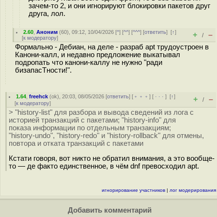
зачем-то 2, и они игнорируют блокировки пакетов друг
друга, лол.
2.60
,
Аноним
(
60
), 09:12, 10/04/2026 [
^
] [
^^
] [
^^^
] [
ответить
]
[
↑
]
+
–
/
[
к модератору
]
Формально - Дебиан, на деле - разраб apt трудоустроен в
Канони-калл, и недавно предложение выкатывал
подропать что канони-каллу не нужно "ради
бизапасТности!".
1.64
,
freehck
(
ok
), 20:03, 08/05/2026 [
ответить
] [
﹢﹢﹢
] [
· · ·
]
[
↑
]
+
–
/
[
к модератору
]
> "history-list" для разбора и вывода сведений из лога с
историей транзакций с пакетами; "history-info" для
показа информации по отдельным транзакциям;
"history-undo", "history-redo" и "history-rollback" для отмены,
повтора и отката транзакций с пакетами
Кстати говоря, вот никто не обратил внимания, а это вообще-
то — де факто единственное, в чём dnf превосходил apt.
игнорирование участников
|
лог модерирования
Добавить комментарий