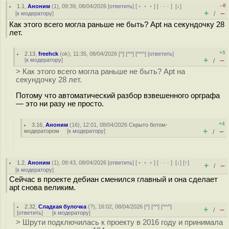
–8
1.1
,
Аноним
(
1
), 09:39, 08/04/2026 [
ответить
] [
﹢﹢﹢
] [
· · ·
]
[
↓
]
+
–
[
к модератору
]
/
Как этого всего могла раньше не быть? Apt на секундочку 28
лет.
+5
2.13
,
freehck
(
ok
), 11:35, 08/04/2026 [
^
] [
^^
] [
^^^
] [
ответить
]
+
–
[
к модератору
]
/
> Как этого всего могла раньше не быть? Apt на
секундочку 28 лет.
Потому что автоматический разбор взвешенного орграфа
— это ни разу не просто.
+4
3.16
,
Аноним
(
16
), 12:01, 08/04/2026
Скрыто ботом-
+
–
модератором
[
к модератору
]
/
1.2
,
Аноним
(
1
), 09:43, 08/04/2026 [
ответить
] [
﹢﹢﹢
] [
· · ·
]
[
↓
] [
↑
]
+
–
/
[
к модератору
]
Сейчас в проекте дебиан сменился главный и она сделает
apt снова великим.
2.32
,
Сладкая булочка
(
?
), 16:02, 08/04/2026 [
^
] [
^^
] [
^^^
]
+
–
/
[
ответить
]
[
к модератору
]
> Шрути подключилась к проекту в 2016 году и принимала