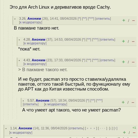
Это для Arch Linux и деривативов вроде Cachy.
3.26
,
Аноним
(
26
), 14:41, 08/04/2026 [
^
] [
^^
] [
^^^
] [
ответить
]
+
–
/
[
к модератору
]
В пакмане такого нет.
4.28
,
Аноним
(
37
), 14:53, 08/04/2026 [
^
] [
^^
] [
^^^
] [
ответить
]
+
–
/
[
к модератору
]
*пока* нет.
4.43
,
Аноним
(
23
), 17:33, 08/04/2026 [
^
] [
^^
] [
^^^
] [
ответить
]
+
–
/
[
к модератору
]
> В пакмане такого нет.
И не будет, pacman это просто ставилка/удалялка
пакетов, оттого такой быстрый, по функционалу ему
до APT как до Китая известным способом.
5.57
,
Аноним
(
57
), 18:34, 09/04/2026 [
^
] [
^^
] [
^^^
]
+
–
/
[
ответить
]
[
к модератору
]
А что умеет apt такого, чего не умеет pacman?
+1
1.14
,
Аноним
(
14
), 11:36, 08/04/2026 [
ответить
] [
﹢﹢﹢
] [
· · ·
]
[
↓
] [
↑
]
+
–
[
к модератору
]
/