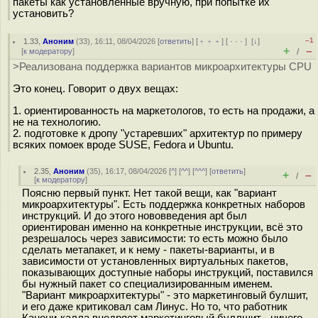
пакеты как установленные вручную, при попытке их
установить?
–1
1.33
,
Аноним
(
33
), 16:11, 08/04/2026 [
ответить
] [
﹢﹢﹢
] [
· · ·
]
[
↓
]
+
–
[
к модератору
]
/
>Реализована поддержка вариантов микроархитектуры CPU
Это конец. Говорит о двух вещах:
1. ориентированность на маркетологов, то есть на продажи, а
не на технологию.
2. подготовке к дропу "устаревших" архитектур по примеру
всяких помоек вроде SUSE, Fedora и Ubuntu.
2.35
,
Аноним
(
35
), 16:17, 08/04/2026 [
^
] [
^^
] [
^^^
] [
ответить
]
+
–
/
[
к модератору
]
Поясню первый пункт. Нет такой вещи, как "вариант
микроархитектуры". Есть поддержка конкретных наборов
инструкций. И до этого нововведения apt был
ориентирован именно на конкретные инструкции, всё это
резрешалось через зависимости: то есть можно было
сделать метапакет, и к нему - пакеты-варианты, и в
зависимости от установленных виртуальных пакетов,
показывающих доступные наборы инструкций, поставился
бы нужный пакет со специализированным именем.
"Вариант микроархитектуры" - это маркетинговый булшит,
и его даже критиковал сам Линус. Но то, что работник