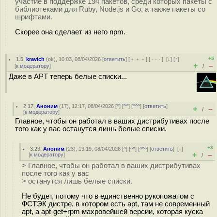
участие в поддержке 194 пакетов, среди которых пакеты c
библиотеками для Ruby, Node.js и Go, а также пакеты со
шрифтами.
Скорее она сделает из него npm.
+5
1.5
,
kravich
(
ok
), 10:03, 08/04/2026 [
ответить
] [
﹢﹢﹢
] [
· · ·
]
[
↓
] [
↑
]
+
–
[
к модератору
]
/
Даже в APT теперь белые списки...
2.17
,
Аноним
(
17
), 12:17, 08/04/2026 [
^
] [
^^
] [
^^^
] [
ответить
]
+
–
/
[
к модератору
]
Главное, чтобы он работал в ваших дистрибутивах после
того как у вас останутся лишь белые списки.
+3
3.23
,
Аноним
(
23
), 13:19, 08/04/2026 [
^
] [
^^
] [
^^^
] [
ответить
]
[
↓
]
+
–
[
к модератору
]
/
> Главное, чтобы он работал в ваших дистрибутивах
после того как у вас
> останутся лишь белые списки.
Не будет, потому что в единственно рукопожатом с
ФСТЭК дистре, в котором есть apt, там не современный
apt, а apt-get+rpm махровейшей версии, которая куска