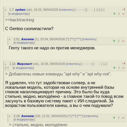
–1
1.7
,
ryoken
(
ok
), 10:15, 08/04/2026 [
ответить
] [
﹢﹢﹢
] [
· · ·
]
[
↓
] [
↑
]
+
–
[
к модератору
]
/
>>backtracking
С Gentoo скопипастили?
2.51
,
Аноним
(
1
), 20:34, 08/04/2026 [
^
] [
^^
] [
^^^
] [
ответить
]
+
–
/
[
к модератору
]
Генту такого не надо он против менеджеров.
–4
1.10
,
Жироватт
(
ok
), 10:35, 08/04/2026 [
ответить
] [
﹢﹢﹢
] [
· · ·
]
[
↓
]
+
–
[
↑
] [
к модератору
]
/
> Добавлены новые команды "apt why" и "apt why-not".
Я удивлен, что тут задействован солвер, а не
локальная модель, которая на основе внутренней базы
глюков нагаллюцинирует причину. Это было бы куда
стильно, модно, молодёжно - а главное такой-то повод всем
засунуть в базовую систему пакет с ИИ-следилкой. За
возрастом пользователя канеш, а вы о чем подумали?
2.19
,
Аноним
(
19
), 12:31, 08/04/2026 [
^
] [
^^
] [
^^^
] [
ответить
]
+
–
/
[
к модератору
]
> стильно, модно, молодёжно