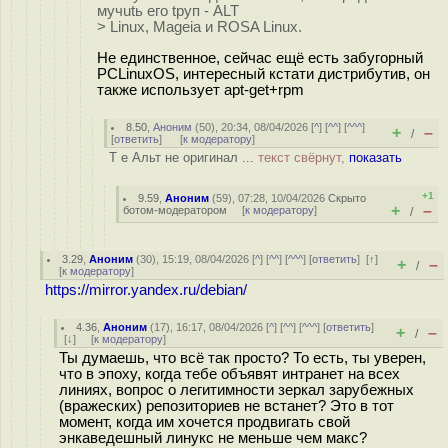
мyчutь егo tрyп - ALT
> Linux, Mageia и ROSA Linux.
Не единственное, сейчас ещё есть забугорный
PCLinuxOS, интересный кстати дистрибутив, он
также использует apt-get+rpm
8.50
,
Аноним
(
50
), 20:34, 08/04/2026 [
^
] [
^^
] [
^^^
]
+
–
/
[
ответить
]
[
к модератору
]
Т е Альт не оригинал ...
текст свёрнут,
показать
+1
9.59
,
Аноним
(
59
), 07:28, 10/04/2026
Скрыто
+
–
ботом-модератором
[
к модератору
]
/
3.29
,
Аноним
(
30
), 15:19, 08/04/2026 [
^
] [
^^
] [
^^^
] [
ответить
]
[
↑
]
+
–
/
[
к модератору
]
https://mirror.yandex.ru/debian/
4.36
,
Аноним
(
17
), 16:17, 08/04/2026 [
^
] [
^^
] [
^^^
] [
ответить
]
+
–
/
[
↓
] [
к модератору
]
Ты думаешь, что всё так просто? То есть, ты уверен,
что в эпоху, когда тебе объявят интранет на всех
линиях, вопрос о легитимности зеркал зарубежных
(вражеских) репозиториев не встанет? Это в тот
момент, когда им хочется продвигать свой
энкаведешный линукс не меньше чем макс?