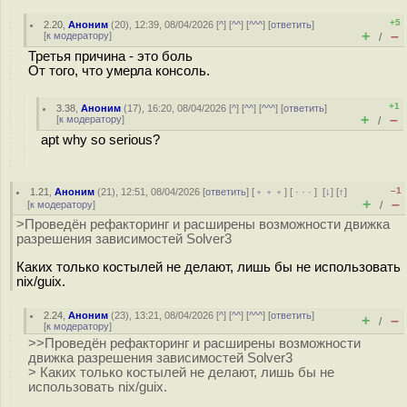
+5
2.20
,
Аноним
(
20
), 12:39, 08/04/2026 [
^
] [
^^
] [
^^^
] [
ответить
]
+
–
[
к модератору
]
/
Третья причина - это боль
От того, что умерла консоль.
+1
3.38
,
Аноним
(
17
), 16:20, 08/04/2026 [
^
] [
^^
] [
^^^
] [
ответить
]
+
–
[
к модератору
]
/
apt why so serious?
–1
1.21
,
Аноним
(
21
), 12:51, 08/04/2026 [
ответить
] [
﹢﹢﹢
] [
· · ·
]
[
↓
] [
↑
]
+
–
[
к модератору
]
/
>Проведён рефакторинг и расширены возможности движка
разрешения зависимостей Solver3
Каких только костылей не делают, лишь бы не использовать
nix/guix.
2.24
,
Аноним
(
23
), 13:21, 08/04/2026 [
^
] [
^^
] [
^^^
] [
ответить
]
+
–
/
[
к модератору
]
>>Проведён рефакторинг и расширены возможности
движка разрешения зависимостей Solver3
> Каких только костылей не делают, лишь бы не
использовать nix/guix.