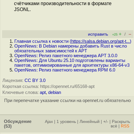
счётчиками производительности в формате
JSONL.
+
–
исправить
/
+25
Главная ссылка к новости (
https://salsa.debian.org/apt-t...
)
OpenNews: В Debian намерены добавить Rust в число
обязательных зависимостей к APT
OpenNews: Релиз пакетного менеджера APT 3.0.0
OpenNews: Для Ubuntu 25.10 подготовлены варианты
пакетов, оптимизированные для архитектуры x86-64-v3
OpenNews: Релиз пакетного менеджера RPM 6.0
Лицензия:
CC BY 3.0
Короткая ссылка: https://opennet.ru/65168-apt
Ключевые слова:
apt
,
debian
При перепечатке указание ссылки на opennet.ru обязательно
Обсуждение
Ajax
|
1 уровень
|
Линейный
|
+/-
|
Раскрыть
(53)
всё
|
RSS