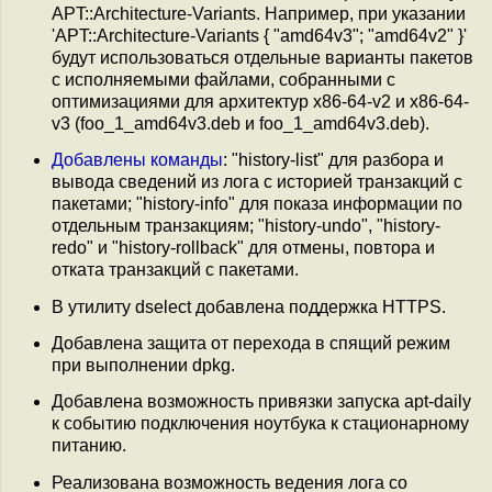
APT::Architecture-Variants. Например, при указании
'APT::Architecture-Variants { "amd64v3"; "amd64v2" }'
будут использоваться отдельные варианты пакетов
с исполняемыми файлами, собранными с
оптимизациями для архитектур x86-64-v2 и x86-64-
v3 (foo_1_amd64v3.deb и foo_1_amd64v3.deb).
Добавлены
команды
: "history-list" для разбора и
вывода сведений из лога с историей транзакций с
пакетами; "history-info" для показа информации по
отдельным транзакциям; "history-undo", "history-
redo" и "history-rollback" для отмены, повтора и
отката транзакций с пакетами.
В утилиту dselect добавлена поддержка HTTPS.
Добавлена защита от перехода в спящий режим
при выполнении dpkg.
Добавлена возможность привязки запуска apt-daily
к событию подключения ноутбука к стационарному
питанию.
Реализована возможность ведения лога со