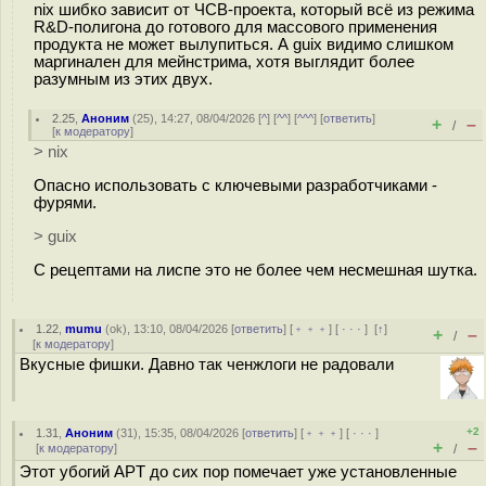
nix шибко зависит от ЧСВ-проекта, который всё из режима
R&D-полигона до готового для массового применения
продукта не может вылупиться. А guix видимо слишком
маргинален для мейнстрима, хотя выглядит более
разумным из этих двух.
2.25
,
Аноним
(
25
), 14:27, 08/04/2026 [
^
] [
^^
] [
^^^
] [
ответить
]
+
–
/
[
к модератору
]
> nix
Опасно использовать с ключевыми разработчиками -
фурями.
> guix
С рецептами на лиспе это не более чем несмешная шутка.
1.22
,
mumu
(
ok
), 13:10, 08/04/2026 [
ответить
] [
﹢﹢﹢
] [
· · ·
]
[
↑
]
+
–
/
[
к модератору
]
Вкусные фишки. Давно так ченжлоги не радовали
+2
1.31
,
Аноним
(
31
), 15:35, 08/04/2026 [
ответить
] [
﹢﹢﹢
] [
· · ·
]
+
–
[
к модератору
]
/
Этот убогий APT до сих пор помечает уже установленные