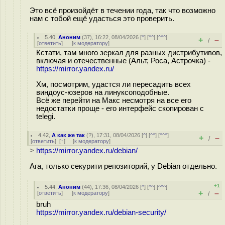
Это всё произойдёт в течении года, так что возможно
нам с тобой ещё удасться это проверить.
5.40
,
Аноним
(
37
), 16:22, 08/04/2026 [
^
] [
^^
] [
^^^
]
+
–
/
[
ответить
]
[
к модератору
]
Кстати, там много зеркал для разных дистрибутивов,
включая и отечественные (Альт, Роса, Астрочка) -
https://mirror.yandex.ru/
Хм, посмотрим, удастся ли пересадить всех
виндоус-юзеров на линуксоподобные.
Всё же перейти на Макс несмотря на все его
недостатки проще - его интерфейс скопирован с
telegi.
4.42
,
А как же так
(
?
), 17:31, 08/04/2026 [
^
] [
^^
] [
^^^
]
+
–
/
[
ответить
]
[
↑
] [
к модератору
]
>
https://mirror.yandex.ru/debian/
Ага, только секурити репозиторий, у Debian отдельно.
+1
5.44
,
Аноним
(
44
), 17:36, 08/04/2026 [
^
] [
^^
] [
^^^
]
+
–
[
ответить
]
[
к модератору
]
/
bruh
https://mirror.yandex.ru/debian-security/