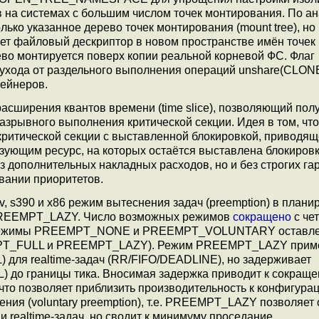
в на системах с большим числом точек монтирования. По ан
о указанное дерево точек монтирования (mount tree), но
ет файловый дескриптор в новом пространстве имён точек
во монтируется поверх копии реальной корневой ФС. Флаг
ода от раздельного выполнения операций unshare(CLO
тейнеров.
асширения квантов времени (time slice), позволяющий пол
зрывного выполнения критической секции. Идея в том, чт
ритической секции с выставленной блокировкой, приводящ
зующим ресурс, на которых остаётся выставлена блокировк
 дополнительных накладных расходов, но и без строгих га
вании приоритетов.
scv, s390 и x86 режим вытеснения задач (preemption) в план
EEMPT_LAZY. Число возможных режимов
сокращено
с че
режимы PREEMPT_NONE и PREEMPT_VOLUNTARY оставле
MPT_FULL и PREEMPT_LAZY). Режим PREEMPT_LAZY прим
для realtime-задач (RR/FIFO/DEADLINE), но задерживает
до границы тика. Вносимая задержка приводит к сокращ
что позволяет приблизить производительность к конфигура
ия (voluntary preemption), т.е. PREEMPT_LAZY позволяет 
 realtime-задач, но сводит к минимуму проседание