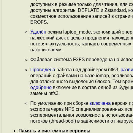
доступных в режиме только для чтения, для 
доступны алгоритмы DEFLATE и Zstandard, к
совместное использование записей в странич
EROFS.
Удалён
режим laptop_mode, экономящий энерг
на жёсткий диск с целью продления нахожде
потерял актуальность, так как в современны
накопителями.
Файловая система F2FS переведена на испо
Проведена
работа над драйвером ntfs3,
разв
операций с файлами на базе iomap, реализо
для отложенного выделения блоков. Тем врем
одобрено
включение в состав одной из будущ
замены ntfs3.
По умолчанию при сборке
включена
версия п
экспорта через NFS специализированных псевд
экспериментальная возможность использова
потоков (thread-pool) в зависимости от нагрузк
Память и системные сервисы