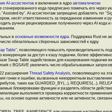
ия AI-ассистентов
и включения в ядро
автоматически
е сгенерированного кода предписано помечать его через у
"Assisted-by". AI-ассистентам запрещено добавлять тег "Sig
тором, несёт ответственность за переданное изменение и ру
водить ручное рецензирование полученного через AI кода и
ованиям.
льных в
основные возможности ядра
. Поддержка Rust не а
 число обязательных сборочных зависимостей к ядру.
ap Table
", позволяющего повысить производительность под
 конкуренции за доступ к кэшу подкачки, более эффективн
базе Swap Table задействован для кэширования подкачки в
nchmark с BGSAVE увеличить число обрабатываемых запросов
 22 расширения
Thread Safety Analysis
, позволяющего на эт
ния гонки и ошибки, вызванные некорректным выставлени
ибутов, таких как GUARDED_BY(...), REQUIRES(...), RELEAS
ваемые блокировками функции и разделять области действи
 компиляции выполняется проверка корректности применени
ы, на основе оценки активности или не активности, связанн
OPEN_TREE_NAMESPACE для упрощения настройки изол