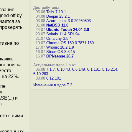
Дистрибутивы:
казание
05.08
Tails 7.10.1
ned-off-by"
04.08
Deepin 25.2.1
03.08
Azure Linux 3.0.20260803
чается за
01.08
NetBSD 11.0
 проверять
24.07
Ubuntu Touch 24.04 2.0
23.07
Solaris 11.4 SRU94
21.07
Omarchy 3.8.4
ктивна по
19.07
Chrome OS 150.0.7871.150
17.07
Whonix 18.2.1.9
16.07
SteamOS 3.8.15
16.07
OPNsense 26.7
качки.
ого поиска
Актуальные ядра Linux:
06.08
7.1.7
,
6.18.43
,
6.6.149
,
6.1.181
,
5.15.214
,
место
5.10.263
 на 22%.
03.08
6.12.101
Изменения в ядре 7.2
апе
ем
E(...) и
я
я
ого с ними
ированных