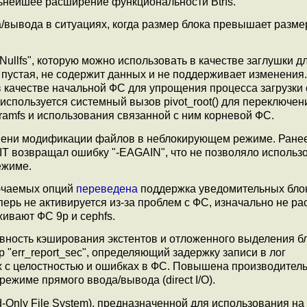
ьнейшее расширение функциональности Btrfs.
/вывода в ситуациях, когда размер блока превышает разме
ullfs", которую можно использовать в качестве заглушки д
 пустая, не содержит данных и не поддерживает изменения.
в качестве начальной ФС для упрощения процесса загрузки 
 используется системный вызов pivot_root() для переключен
ramfs и использования связанной с ним корневой ФС.
ени модификации файлов в неблокирующем режиме. Ране
AIT возвращал ошибку "-EAGAIN", что не позволяло использ
ежиме.
лючаемых опций
переведена
поддержка уведомительных бло
ерь не активируется из-за проблем с ФС, изначально не р
ивают ФС 9p и cephfs.
ность кэширования экстентов и отложенного выделения б
тр "err_report_sec", определяющий задержку записи в лог
 с целостностью и ошибках в ФС. Повышена производитель
ежиме прямого ввода/вывода (direct I/O).
Only File System), предназначенной для использования на 