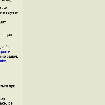
стеме).
гика
е в случае
омит
а
опция "--
де (в
тров
и
ика задач.
Lake
,
ться при
ion
ake, Ice