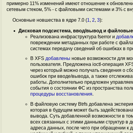
примерно 11% изменений имеют отношение к обновлению
сетевым стеком, 5% - с файловыми системами и 3% c в
Основные новшества в ядре 7.0 (
1
,
2
,
3
):
Дисковая подсистема, ввод/вывод и файловы
Реализована инфраструктура fserror и
добавл
повреждении метаданных при работе с файл
системах передачу сведений об ошибках в про
В XFS
добавлены
новые возможности для мон
пользователя. Предложена ioctl-операция
через который можно получать сведения о с
ошибок при вводе/вывода, а также отслежива
работы. Дополнительно предложен управляем
события о состоянии ФС из пространства пол
процедуры восстановления
.
В файловую систему Btrfs добавлена экспери
которая в будущем может быть задействована
вывода. Суть добавленной возможности в то
всех связанных с этими данными структур в д
адреса данных, после чего при обращении к