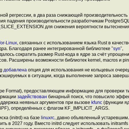
зной регрессии, в два раза снижающей производительность
ния падения производительности разработчикам PostgreSQ
SLICE_EXTENSION для снижения вероятности вытеснени
for-Linux
, связанных с использованием языка Rust в качеств
дра. Благодаря ранее интегрированной библиотеке "
syn
",
лось сократить размер Rust-кода в ядре за счёт упрощен
. Расширены возможности библиотек kernel, macros и pin-i
ng
добавлена
опция для использования не кольцевых очеред
о кэшируемых в ситуации, когда выполнение запроса заверш
pe Format), предоставляющем информацию для проверки т
формации
задействован
бинарный поиск, что повысило эффе
ддержка неявных аргументов при вызове
kfunc
(функции яд
 BPF), определённых с флагом KF_IMPLICIT_ARGS.
а (initrd) на базе
linuxrc
, давно объявленный устаревшим.
ь в 2027 году. Вместо initrd следует использовать initramfs