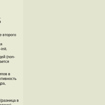
L
я
е второго
ия
nit.
ей (non-
ается
ипов в
ктивность
ра,
 (разница в