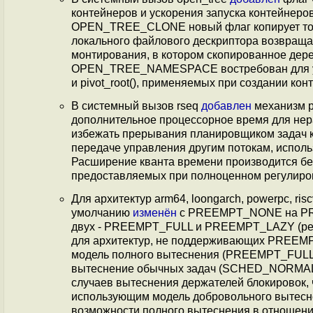
контейнеров и ускорения запуска контейнеро
OPEN_TREE_CLONE новый флаг копирует тольк
локального файлового дескриптора возвраща
монтирования, в котором скопированное дере
OPEN_TREE_NAMESPACE востребован для ух
и pivot_root(), применяемых при создании кон
В системный вызов rseq
добавлен
механизм р
дополнительное процессорное время для нера
избежать прерывания планировщиком задач к
передаче управления другим потокам, исполь
Расширение кванта времени производится без
предоставляемых при полноценном регулиро
Для архитектур arm64, loongarch, powerpc, ri
умолчанию
изменён
с PREEMPT_NONE на PR
двух - PREEMPT_FULL и PREEMPT_LAZY (
для архитектур, не поддерживающих PREE
модель полного вытеснения (PREEMPT_FULL) 
вытеснение обычных задач (SCHED_NORMAL) 
случаев вытеснения держателей блокировок, 
использующим модель добровольного вытеснен
возможности полного вытеснения в отношении