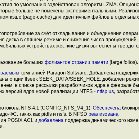
сжатия по умолчанию задействован алгоритм LZMA. Опцион
оторые больше не помечены экспериментальными. Реализо
ном кэше (page-cache) для идентичных файлов в отдельны
опотребление за счёт откладывания и объединения опера
ния диска в спящем режиме и снижения числа пробуждений
х мобильных устройствах жёсткие диски вытеснены твердот
льзование больших
фолиантов страниц памяти
(large folios).
иваемым
компанией Paragon Software. Добавлена поддержк
ваны опции llseek SEEK_DATA/SEEK_HOLE, добавлен режим
енем, в списке рассылки разработчиков ядра в феврале б
их версий ядра новой реализации NTFS -
ntfsplus
, разработ
ротокола NFS 4.1 (CONFIG_NFS_V4_1).
Обеспечена
блокир
о-ФС, таких как pidfs и nsfs. В NFSD
реализована
ния POSIX ACL и
добавлена
поддержка динамического изме
и.