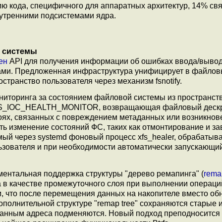
 кода, специфичного для аппаратных архитектур, 14% свя
нутренними подсистемами ядра.
е системы
ен
API для получения информации об ошибках ввода/вывод
ами. Предложенная инфраструктура унифицирует в файлов
странство пользователя через механизм fsnotify.
иторинга за состоянием файловой системы из пространст
 XFS_IOC_HEALTH_MONITOR, возвращающая файловый дескр
боях, связанных с повреждением метаданных или возникнов
ть изменение состояний ФС, таких как отмонтирование и з
ый через systemd фоновый процесс xfs_healer, обрабаты
ьзователя и при необходимости автоматически запускающи
ментальная поддержка структуры "дерево ремапинга" (
rema
 в качестве промежуточного слоя при выполнении операци
м, что после перемещения данных на накопителе вместо об
ополнительной структуре "remap tree" сохраняются старые 
 данным адреса подменяются. Новый подход преподносится 