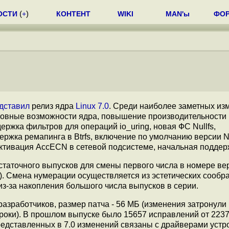
ОСТИ
(
+
)
КОНТЕНТ
WIKI
MAN'ы
ФО
дставил
релиз ядра
Linux 7.0
. Среди наиболее заметных из
сновные возможности ядра, повышение производительности 
ка фильтров для операций io_uring, новая ФС Nullfs,
держка ремапинга в Btrfs, включение по умолчанию версии N
ктивация AccECN в сетевой подсистеме, начальная поддерж
достаточного выпусков для смены первого числа в номере ве
). Смена нумерации осуществляется из эстетических сообр
-за накопления большого числа выпусков в серии.
азработчиков, размер патча - 56 МБ (изменения затронули
троки). В прошлом выпуске было 15657 исправлений от 223
редставленных в 7.0 изменений связаны с драйверами устр