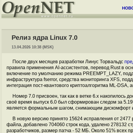
НОВ
Релиз ядра Linux 7.0
13.04.2026 10:38 (MSK)
После двух месяцев разработки Линус Торвальдс
пре
правила применения AI-ассистентов, перевод Rust в о
включение по умолчанию режима PREEMPT_LAZY, поддерж
инфраструктура fserror, средства мониторинга XFS, под
интеграция пост-квантового криптоалгоритма ML-DSA, а
Номер 7.0 присвоен, так как в ветке 6.x накопилось 
своё время выпуск 6.0 был сформирован следом за 5.19
является формальным шагом, снимающим дискомфорт из
В новую версию принято 15624 исправления от 2477 р
файла, добавлено 704060 строк кода, удалено 278132 с
разработчиков, размер патча - 52 МБ. Около 51% всех п