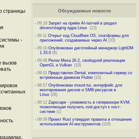
р страницы
Обсуждаемые новости
-
09:18
Запрет на приём AI-патчей в раздел
ля
drivers/staging ядра Linux
(13)
-
09:11
Открыт код Cloudflare OS, платформы для
системы -
приложений, создаваемых через AI
(33)
ия
-
09:10
Опубликован дисплейный менеджер LightDM
1.33.0
(9)
-
09:08
Релиз Mesa 26.2, свободной реализации
е вызов
OpenGL и Vulkan
(10)
овать
-
09:01
Представлен Denial, композитный сервер со
встроенным движком Flutter
(13)
кировок
-
08:57
Опубликован mount-tui, интерфейс для
монтирования дисков и SMB-ресурсов в
ассчитанных
Linux
(28)
-
08:12
Zapscape - уязвимость в гипервизоре KVM,
позволяющая получить root-доступ к хост-
локов
системе
(1)
-
08:09
Проект Rust утвердил правила в отношении
ность
использования AI-инструментов
(118)
разделах,