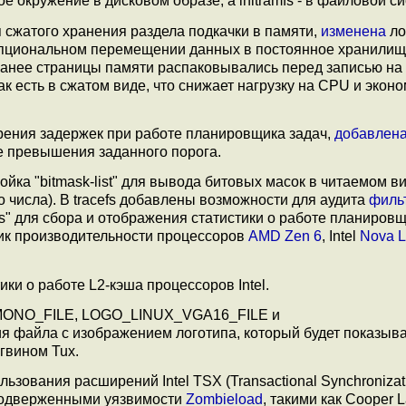
ое окружение в дисковом образе, а initramfs - в файловой си
 сжатого хранения раздела подкачки в памяти,
изменена
ло
опциональном перемещении данных в постоянное хранилищ
Ранее страницы памяти распаковывались перед записью на
ак есть в сжатом виде, что снижает нагрузку на CPU и экон
рения задержек при работе планировщика задач,
добавлен
ае превышения заданного порога.
ойка "bitmask-list" для вывода битовых масок в читаемом ви
 числа). В tracefs добавлены возможности для аудита
филь
ts" для сбора и отображения статистики о работе планировщ
рик производительности процессоров
AMD Zen 6
, Intel
Nova 
ки о работе L2-кэша процессоров Intel.
MONO_FILE, LOGO_LINUX_VGA16_FILE и
файла с изображением логотипа, который будет показыва
нгвином Tux.
зования расширений Intel TSX (Transactional Synchronizat
 подверженными уязвимости
Zombieload
, такими как Cooper L