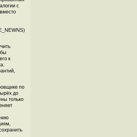
алогии с
 вместо
NE_NEWNS)
учить
обы
его к
а.
рантий,
ировщике по
тырёх до
ны только
еняет
ению
циям,
сохранить