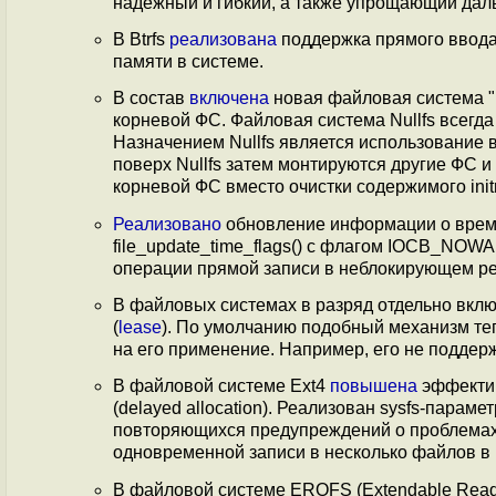
надёжный и гибкий, а также упрощающий дал
В Btrfs
реализована
поддержка прямого ввода
памяти в системе.
В состав
включена
новая файловая система "N
корневой ФС. Файловая система Nullfs всегда
Назначением Nullfs является использование 
поверх Nullfs затем монтируются другие ФС и
корневой ФС вместо очистки содержимого init
Реализовано
обновление информации о врем
file_update_time_flags() с флагом IOCB_NOW
операции прямой записи в неблокирующем р
В файловых системах в разряд отдельно вк
(
lease
). По умолчанию подобный механизм теп
на его применение. Например, его не поддерж
В файловой системе Ext4
повышена
эффектив
(delayed allocation). Реализован sysfs-параме
повторяющихся предупреждений о проблемах
одновременной записи в несколько файлов в р
В файловой системе EROFS (Extendable Read-