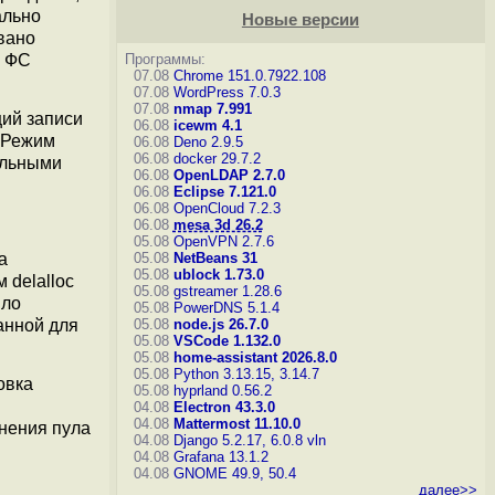
ально
Новые версии
вано
х ФС
Программы:
07.08
Chrome 151.0.7922.108
07.08
WordPress 7.0.3
07.08
nmap 7.991
ций записи
06.08
icewm 4.1
. Режим
06.08
Deno 2.9.5
06.08
docker 29.7.2
ельными
06.08
OpenLDAP 2.7.0
06.08
Eclipse 7.121.0
06.08
OpenCloud 7.2.3
06.08
mesa 3d 26.2
05.08
OpenVPN 2.7.6
а
05.08
NetBeans 31
05.08
ublock 1.73.0
 delalloc
05.08
gstreamer 1.28.6
ыло
05.08
PowerDNS 5.1.4
анной для
05.08
node.js 26.7.0
05.08
VSCode 1.132.0
05.08
home-assistant 2026.8.0
05.08
Python 3.13.15, 3.14.7
овка
05.08
hyprland 0.56.2
04.08
Electron 43.3.0
04.08
Mattermost 11.10.0
нения пула
04.08
Django 5.2.17, 6.0.8
vln
04.08
Grafana 13.1.2
04.08
GNOME 49.9, 50.4
далее>>