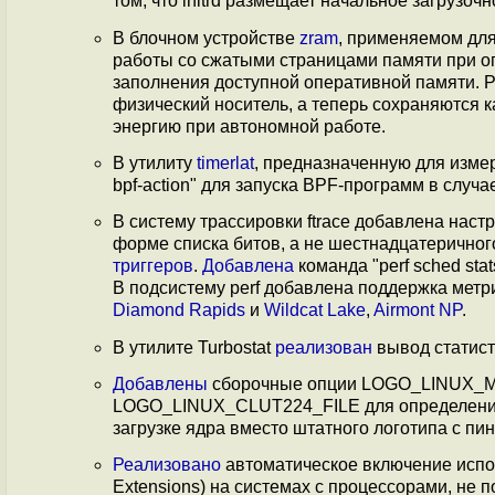
том, что initrd размещает начальное загрузочн
В блочном устройстве
zram
, применяемом для
работы со сжатыми страницами памяти при 
заполнения доступной оперативной памяти. 
физический носитель, а теперь сохраняются к
энергию при автономной работе.
В утилиту
timerlat
, предназначенную для изме
bpf-action" для запуска BPF-программ в случ
В систему трассировки ftrace добавлена настр
форме списка битов, а не шестнадцатеричного
триггеров
.
Добавлена
команда "perf sched sta
В подсистему perf добавлена поддержка мет
Diamond Rapids
и
Wildcat Lake
,
Airmont NP
.
В утилите Turbostat
реализован
вывод статисти
Добавлены
сборочные опции LOGO_LINUX_
LOGO_LINUX_CLUT224_FILE для определения 
загрузке ядра вместо штатного логотипа с пи
Реализовано
автоматическое включение исполь
Extensions) на системах c процессорами, не