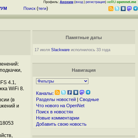
Профиль:
Аноним
(
вход
|
регистрация
)
неRU
opennet.me
РУМ
Поиск
(
теги
)
Памятные даты
17 июля
Slackware
исполнилось 33 года
менений:
подкачки,
Навигация
FS 4.1,
ка WiFi 8.
Каналы:
рсии (в
Разделы новостей
|
Сводные
ажений и
Что нового на OpenNet
Поиск в новостях
Новые комментарии
 18053
Добавить свою новость
7
ойств,