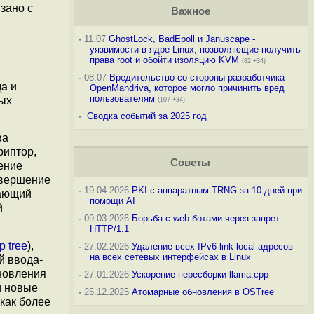
зано с
Важное
-
11.07
GhostLock, BadEpoll и Januscape -
уязвимости в ядре Linux, позволяющие получить
права root и обойти изоляцию KVM
(82 +34)
-
08.07
Вредительство со стороны разработчика
а и
OpenMandriva, которое могло причинить вред
пользователям
ых
(107 +34)
-
Сводка событий за 2025 год
ва
иптор,
Советы
ение
авершение
-
19.04.2026
PKI с аппаратным TRNG за 10 дней при
вающий
помощи AI
й
-
09.03.2026
Борьба с web-ботами через запрет
HTTP/1.1
p tree
),
-
27.02.2026
Удаление всех IPv6 link-local адресов
на всех сетевых интерфейсах в Linux
й ввода-
новления
-
27.01.2026
Ускорение пересборки llama.cpp
и новые
-
25.12.2025
Атомарные обновления в OSTree
как более