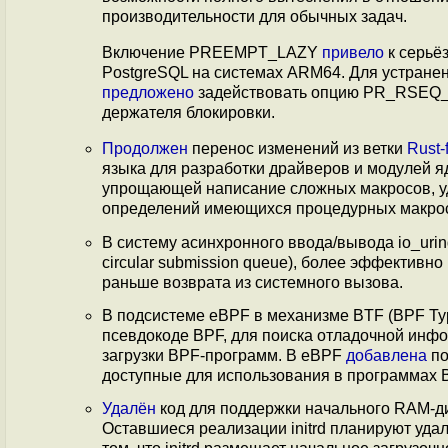
производительности для обычных задач.
Включение PREEMPT_LAZY
привело
к серьё
PostgreSQL на системах ARM64. Для устране
предложено
задействовать опцию PR_RSEQ_
держателя блокировки.
Продолжен
перенос изменений из ветки
Rust-
языка для разработки драйверов и модулей я
упрощающей написание сложных макросов, уда
определений имеющихся процедурных макросов
В систему асинхронного ввода/вывода io_uri
circular submission queue), более эффективн
раньше возврата из системного вызова.
В подсистеме eBPF в механизме BTF (BPF Ty
псевдокоде BPF, для поиска отладочной ин
загрузки BPF-программ. В eBPF
добавлена
по
доступные для использования в программах
Удалён
код для поддержки начального RAM-диск
Оставшиеся реализации initrd планируют удалит