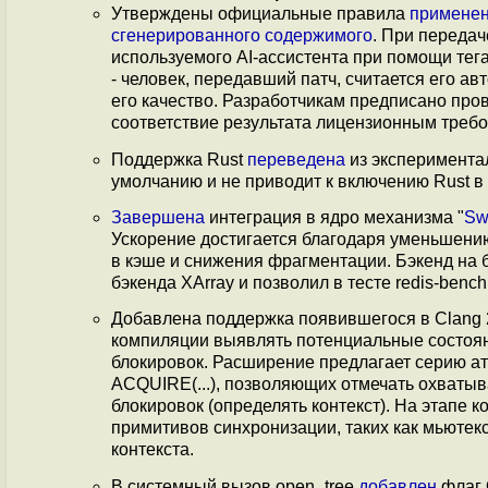
Утверждены официальные правила
применен
сгенерированного содержимого
. При передач
используемого AI-ассистента при помощи тега 
- человек, передавший патч, считается его ав
его качество. Разработчикам предписано про
соответствие результата лицензионным треб
Поддержка Rust
переведена
из эксперимента
умолчанию и не приводит к включению Rust в
Завершена
интеграция в ядро механизма "
Sw
Ускорение достигается благодаря уменьшению
в кэше и снижения фрагментации. Бэкенд на 
бэкенда XArray и позволил в тесте redis-be
Добавлена поддержка появившегося в Clang
компиляции выявлять потенциальные состоя
блокировок. Расширение предлагает серию атр
ACQUIRE(...), позволяющих отмечать охваты
блокировок (определять контекст). На этапе
примитивов синхронизации, таких как мьютекс
контекста.
В системный вызов open_tree
добавлен
флаг 