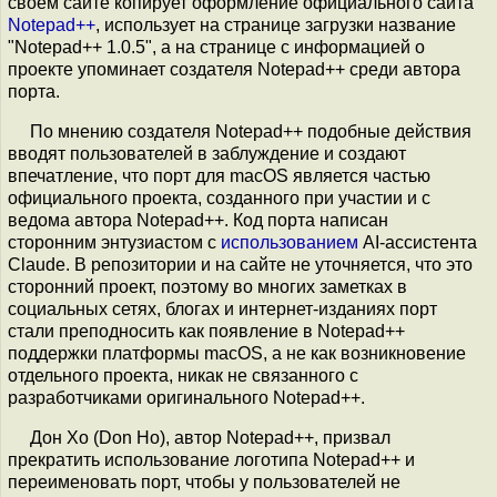
своём сайте копирует оформление официального сайта
Notepad++
, использует на странице загрузки название
"Notepad++ 1.0.5", а на странице с информацией о
проекте упоминает создателя Notepad++ среди автора
порта.
По мнению создателя Notepad++ подобные действия
вводят пользователей в заблуждение и создают
впечатление, что порт для macOS является частью
официального проекта, созданного при участии и с
ведома автора Notepad++. Код порта написан
сторонним энтузиастом с
использованием
AI-ассистента
Claude. В репозитории и на сайте не уточняется, что это
сторонний проект, поэтому во многих заметках в
социальных сетях, блогах и интернет-изданиях порт
стали преподносить как появление в Notepad++
поддержки платформы macOS, а не как возникновение
отдельного проекта, никак не связанного с
разработчиками оригинального Notepad++.
Дон Хо (Don Ho), автор Notepad++, призвал
прекратить использование логотипа Notepad++ и
переименовать порт, чтобы у пользователей не