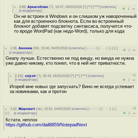
3.89
,
Аркагоблин
(
?
), 18:47, 04/05/2026 [
^
] [
^^
] [
^^^
] [
ответить
]
+
–
/
[
к модератору
]
Он не встроен в Windows и он слишком уж навороченный
как для встроенного блокнота. Если во встроенный
блокнот добавят подсветку синтаксиса, получится что-
то вроде WordPad (как недо-Word), только для кода
1.56
,
Аноним
(
56
), 15:46, 04/05/2026 [
ответить
] [
﹢﹢﹢
] [
· · ·
]
[
↓
] [
↑
]
+
–
/
[
к модератору
]
Geany лучше. Естественно не под винду, но винда не нужна
уже давно никому, кто понял, что в ней нет приватности.
+1
2.152
,
cnjzxir
(
?
), 05:44, 06/05/2026 [
^
] [
^^
] [
^^^
] [
ответить
]
+
–
[
к модератору
]
/
Игорей мне новых где запускать? Вино не всегда успевает
за новинками, как и протон
+2
1.62
,
Жироватт
(
ok
), 15:52, 04/05/2026 [
ответить
] [
﹢﹢﹢
] [
· · ·
]
[
↓
]
+
–
[
↑
] [
к модератору
]
/
Кстати, неплох
https://github.com/dail8859/NotepadNext