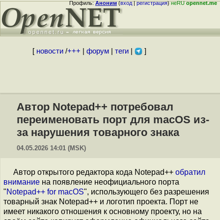
Профиль:
Аноним
(
вход
|
регистрация
)
неRU
opennet.me
[
новости
/
+++
|
форум
|
теги
|
]
Автор Notepad++ потребовал
переименовать порт для macOS из-
за нарушения товарного знака
04.05.2026 14:01 (MSK)
Автор открытого редактора кода Notepad++
обратил
внимание
на появление неофициального порта
"
Notepad++ for macOS
", использующего без разрешения
товарный знак Notepad++ и логотип проекта. Порт не
имеет никакого отношения к основному проекту, но на