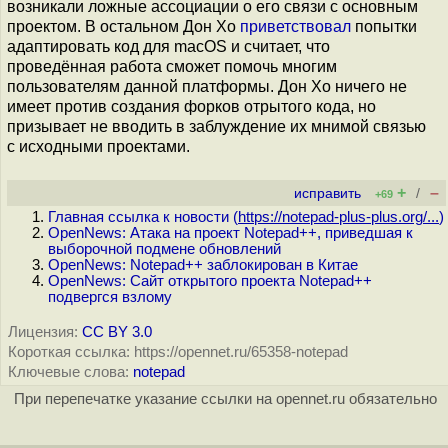
возникали ложные ассоциации о его связи с основным
проектом. В остальном Дон Хо
приветствовал
попытки
адаптировать код для macOS и считает, что
проведённая работа сможет помочь многим
пользователям данной платформы. Дон Хо ничего не
имеет против создания форков отрытого кода, но
призывает не вводить в заблуждение их мнимой связью
с исходными проектами.
+
–
исправить
/
+69
Главная ссылка к новости (
https://notepad-plus-plus.org/...
)
OpenNews: Атака на проект Notepad++, приведшая к
выборочной подмене обновлений
OpenNews: Notepad++ заблокирован в Китае
OpenNews: Сайт открытого проекта Notepad++
подвергся взлому
Лицензия:
CC BY 3.0
Короткая ссылка: https://opennet.ru/65358-notepad
Ключевые слова:
notepad
При перепечатке указание ссылки на opennet.ru обязательно