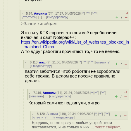
–2
5.74
,
Аноним
(
74
), 17:27, 04/05/2026 [
^
] [
^^
] [
^^^
]
+
–
[
ответить
]
[
↑
] [
к модератору
]
/
>Зачем китайцам
Это ты у КПК спроси, что они всё переблочили
включая и сайт Notepad++:
https://en.wikipedia.org/wiki/List_of_websites_blocked_in
_mainland_China
А то вдруг работяги прочитают то, что не велено.
6.113
,
нах.
(
?
), 21:06, 04/05/2026 [
^
] [
^^
] [
^^^
] [
ответить
]
+
–
/
[
к модератору
]
партия заботится чтоб роботяги не зороботали
себе трояна. В целом все похоже правильно
делает.
–1
7.116
,
Аноним
(
74
), 21:24, 04/05/2026 [
^
] [
^^
] [
^^^
]
+
–
[
ответить
]
[
к модератору
]
/
Который сами же подкинули, хитро!
8.120
,
Аноним
(
119
), 22:34, 04/05/2026 [
^
] [
^^
] [
^^^
]
+
–
/
[
ответить
]
[
к модератору
]
Бредишь, он же сразу с любым устройством
поставляется, и не только у них ...
текст свёрнут,