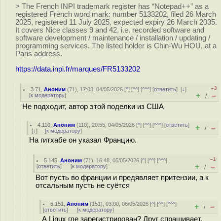
> The French INPI trademark register has “Notepad++” as a
registered French word mark: number 5133202, filed 26 March
2025, registered 11 July 2025, expected expiry 26 March 2035.
It covers Nice classes 9 and 42, i.e. recorded software and
software development / maintenance / installation / updating /
programming services. The listed holder is Chin-Wu HOU, at a
Paris address.
https://data.inpi.fr/marques/FR5133202
–3
3.71
,
Аноним
(
71
), 17:03, 04/05/2026 [
^
] [
^^
] [
^^^
] [
ответить
]
[
↓
]
+
–
[
к модератору
]
/
Не подходит, автор этой поделки из США
4.110
,
Аноним
(
110
), 20:55, 04/05/2026 [
^
] [
^^
] [
^^^
] [
ответить
]
+
–
/
[
↓
] [
к модератору
]
На гитхабе он указал Францию.
–1
5.145
,
Аноним
(
71
), 16:48, 05/05/2026 [
^
] [
^^
] [
^^^
]
+
–
[
ответить
]
[
к модератору
]
/
Вот пусть во франции и предявляет притензии, а к
отсальным пусть не суётся
6.151
,
Аноним
(
151
), 03:00, 06/05/2026 [
^
] [
^^
] [
^^^
]
+
–
/
[
ответить
]
[
к модератору
]
А Linux где зарегистрирован? Друг спрашивает,