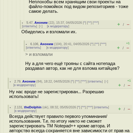
Неплохобы всем хранящим свои проекты на
файло-помойкох под видом репозиториев - тоже
самое делать.
5.47
,
Аноним
(
22
), 15:37, 04/05/2026 [
^
] [
^^
] [
^^^
]
+
–
/
[
ответить
]
[
↑
] [
к модератору
]
Обиделись и взломали их.
+1
6.106
,
Аноним
(
104
), 20:41, 04/05/2026 [
^
] [
^^
] [
^^^
]
+
–
[
ответить
]
[
к модератору
]
/
> и взломали
Ну а для чего ещё трояны с сайта нотепада
раздавал автор, как не для взлома китайцев?
+1
2.79
,
Аноним
(
84
), 18:22, 04/05/2026 [
^
] [
^^
] [
^^^
] [
ответить
]
[
↑
]
+
–
[
к модератору
]
/
Ну нас вроде не зарегистрирован... Разрешаю
использовать!
2.131
,
theDolphin
(
ok
), 08:32, 05/05/2026 [
^
] [
^^
] [
^^^
] [
ответить
]
+
–
/
[
к модератору
]
Всегда действует правило первого упоминания/
использования. Т.е. по итогу никто не сможет
зарегистрировать ТМ Notepad++ кроме автора. И
авторство всегда сохраняется вне зависимости от прав на