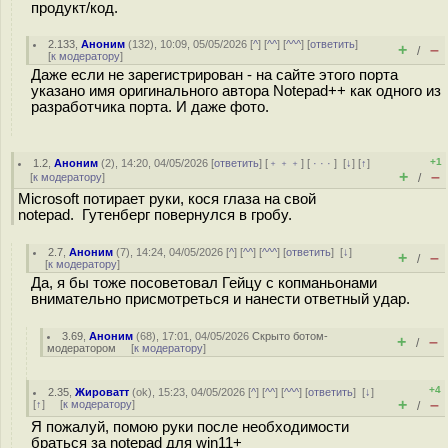
продукт/код.
2.133
,
Аноним
(
132
), 10:09, 05/05/2026 [
^
] [
^^
] [
^^^
] [
ответить
]
+
–
/
[
к модератору
]
Даже если не зарегистрирован - на сайте этого порта
указано имя оригинального автора Notepad++ как одного из
разработчика порта. И даже фото.
+1
1.2
,
Аноним
(
2
), 14:20, 04/05/2026 [
ответить
] [
﹢﹢﹢
] [
· · ·
]
[
↓
] [
↑
]
+
–
[
к модератору
]
/
Microsoft потирает руки, кося глаза на свой
notepad. Гутенберг повернулся в гробу.
2.7
,
Аноним
(
7
), 14:24, 04/05/2026 [
^
] [
^^
] [
^^^
] [
ответить
]
[
↓
]
+
–
/
[
к модератору
]
Да, я бы тоже посоветовал Гейцу с копманьонами
внимательно присмотреться и нанести ответный удар.
3.69
,
Аноним
(
68
), 17:01, 04/05/2026
Скрыто ботом-
+
–
/
модератором
[
к модератору
]
+4
2.35
,
Жироватт
(
ok
), 15:23, 04/05/2026 [
^
] [
^^
] [
^^^
] [
ответить
]
[
↓
]
+
–
[
↑
] [
к модератору
]
/
Я пожалуй, помою руки после необходимости
браться за notepad для win11+