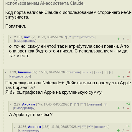
использованием AI-ассистента Claude.
Код порта написан Claude с использованием стороннего неAI-
энтузиаста.
Попятчил.
2.157
,
пох.
(
?
), 11:23, 06/05/2026 [
^
] [
^^
] [
^^^
] [
ответить
]
+
–
/
[
к модератору
]
о, точно, скажу ей чтоб так и атрибутила свои правки. А то
она врет как будто это я писал. С использованием - ну да,
так и есть.
–3
1.39
,
Аноним
(
39
), 15:32, 04/05/2026 [
ответить
] [
﹢﹢﹢
] [
· · ·
]
[
↓
] [
↑
]
+
–
[
к модератору
]
/
Поддержу автора Notepad++. Действтельно почему это Apple
так борзеет а?
Я бы оштрафовал Apple на кругленькую сумму.
+2
2.77
,
Аноним
(
74
), 17:45, 04/05/2026 [
^
] [
^^
] [
^^^
] [
ответить
]
[
↓
]
+
–
[
к модератору
]
/
А Apple тут при чём ?
+3
3.136
,
Аноним
(
136
), 11:26, 05/05/2026 [
^
] [
^^
] [
^^^
] [
ответить
]
+
–
[
к модератору
]
/