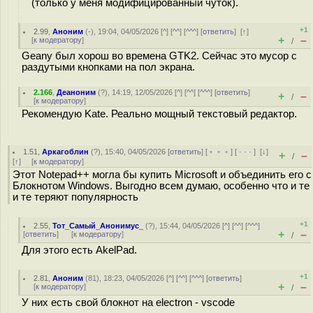
(только у меня модифицированный чуток).
+1
2.99
,
Аноним
(
-
), 19:04, 04/05/2026 [
^
] [
^^
] [
^^^
] [
ответить
]
[
↑
]
+
–
[
к модератору
]
/
Geany был хорош во времена GTK2. Сейчас это мусор с
раздутыми кнопками на пол экрана.
2.166
,
Деаноним
(
?
), 14:19, 12/05/2026 [
^
] [
^^
] [
^^^
] [
ответить
]
+
–
/
[
к модератору
]
Рекомендую Kate. Реально мощный текстовый редактор.
1.51
,
Аркагоблин
(
?
), 15:40, 04/05/2026 [
ответить
] [
﹢﹢﹢
] [
· · ·
]
[
↓
]
+
–
/
[
↑
] [
к модератору
]
Этот Notepad++ могла бы купить Microsoft и объединить его с
Блокнотом Windows. Выгодно всем думаю, особенно что и те
и те теряют популярность
+1
2.55
,
Тот_Самый_Анонимус_
(
?
), 15:44, 04/05/2026 [
^
] [
^^
] [
^^^
]
+
–
[
ответить
]
[
к модератору
]
/
Для этого есть AkelPad.
+1
2.81
,
Аноним
(
81
), 18:23, 04/05/2026 [
^
] [
^^
] [
^^^
] [
ответить
]
+
–
[
к модератору
]
/
У них есть свой блокнот на electron - vscode