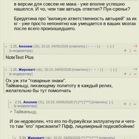
в версии для совсем не мака - уже вполне успешно
нашелся. И чо, чем там автырь ответил? Пук-cpeньк?
Бредятина про "виликую атветственность автырей" за их
кг - уже просто непонятно как умещается в ваших мозгах
после всего произошедшего.
–1
1.25
,
Аноним
(
25
), 15:10, 04/05/2026 [
ответить
] [
﹢﹢﹢
] [
· · ·
]
[
↑
]
+
–
[
к модератору
]
/
NoteText Plus
+4
1.26
,
Жироватт
(
ok
), 15:14, 04/05/2026 [
ответить
] [
﹢﹢﹢
] [
· · ·
]
[
↓
]
+
–
[
к модератору
]
/
Ох уж эти "товарные знаки".
Тайваньцу, пихающему политоту в каждый релиз,
желательно бы тут помолчать
2.31
,
Аноним
(
31
), 15:19, 04/05/2026 [
^
] [
^^
] [
^^^
] [
ответить
]
[
↓
]
+
–
/
[
к модератору
]
> Тайваньцу,
И он недоволен, что его по-буржуйски экплуатнули и чего-
то там "его" присвоили? Пфф, лицемерный подковбойник!
3.34
,
Жироватт
(
ok
), 15:22, 04/05/2026 [
^
] [
^^
] [
^^^
] [
ответить
]