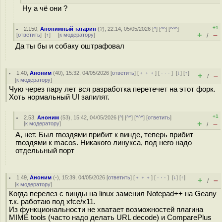
Ну а чё они ?
+1
2.150
,
Анонимный татарин
(
?
), 22:14, 05/05/2026 [
^
] [
^^
] [
^^^
]
+
–
[
ответить
]
[
↑
] [
к модератору
]
/
Да ты бы и собаку оштрафовал
1.40
,
Аноним
(
40
), 15:32, 04/05/2026 [
ответить
] [
﹢﹢﹢
] [
· · ·
]
[
↓
] [
↑
]
+
–
/
[
к модератору
]
Чую через пару лет вся разработка перетечет на этот форк.
Хоть нормальный UI запилят.
+1
2.53
,
Аноним
(
53
), 15:42, 04/05/2026 [
^
] [
^^
] [
^^^
] [
ответить
]
+
–
[
к модератору
]
/
А, нет. Был гвоздями прибит к винде, теперь прибит
гвоздями к macos. Никакого линукса, под него надо
отделььный порт
1.49
,
Аноним
(
-
), 15:39, 04/05/2026 [
ответить
] [
﹢﹢﹢
] [
· · ·
]
[
↓
] [
↑
]
+
–
/
[
к модератору
]
Когда перелез с винды на linux заменил Notepad++ на Geany
т.к. работаю под xfce/x11.
Из функциональности не хватает возможностей плагина
MIME tools (часто надо делать URL decode) и ComparePlus