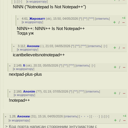
/
[
↓
] [
↑
] [
к модератору
]
NINN ("Notnotepad Is Not Notepad++")
+4
4.61
,
Жироватт
(
ok
), 15:50, 04/05/2026 [
^
] [
^^
] [
^^^
] [
ответить
]
+
–
[
к модератору
]
/
NINN++: NINN++ Is Not Notepad++
Тогда уж
3.112
,
Аноним
(
-
), 21:03, 04/05/2026 [
^
] [
^^
] [
^^^
] [
ответить
]
[
↑
]
+
–
/
[
к модератору
]
icantbelieveitsnotnotepad++
2.149
,
fi
(
ok
), 20:33, 05/05/2026 [
^
] [
^^
] [
^^^
] [
ответить
]
[
↑
]
+
–
/
[
к модератору
]
nextpad-plus-plus
2.160
,
Anonim
(
??
), 01:19, 07/05/2026 [
^
] [
^^
] [
^^^
] [
ответить
]
+
–
/
[
к модератору
]
!notepad++
+4
1.28
,
Аноним
(
31
), 15:16, 04/05/2026 [
ответить
] [
﹢﹢﹢
] [
· · ·
]
[
↓
] [
↑
]
+
–
[
к модератору
]
/
> Код порта написан сторонним энтузиастом с