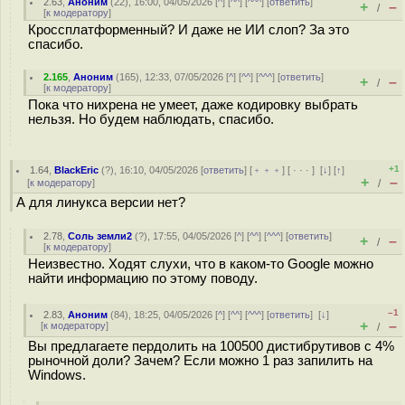
2.63
,
Аноним
(
22
), 16:00, 04/05/2026 [
^
] [
^^
] [
^^^
] [
ответить
]
+
–
/
[
к модератору
]
Кроссплатформенный? И даже не ИИ слоп? За это
спасибо.
2.165
,
Аноним
(
165
), 12:33, 07/05/2026 [
^
] [
^^
] [
^^^
] [
ответить
]
+
–
/
[
к модератору
]
Пока что нихрена не умеет, даже кодировку выбрать
нельзя. Но будем наблюдать, спасибо.
+1
1.64
,
BlackEric
(
?
), 16:10, 04/05/2026 [
ответить
] [
﹢﹢﹢
] [
· · ·
]
[
↓
] [
↑
]
+
–
[
к модератору
]
/
А для линукса версии нет?
2.78
,
Соль земли2
(
?
), 17:55, 04/05/2026 [
^
] [
^^
] [
^^^
] [
ответить
]
+
–
/
[
к модератору
]
Неизвестно. Ходят слухи, что в каком-то Google можно
найти информацию по этому поводу.
–1
2.83
,
Аноним
(
84
), 18:25, 04/05/2026 [
^
] [
^^
] [
^^^
] [
ответить
]
[
↓
]
+
–
[
к модератору
]
/
Вы предлагаете пердолить на 100500 дистибрутивов с 4%
рыночной доли? Зачем? Если можно 1 раз запилить на
Windows.