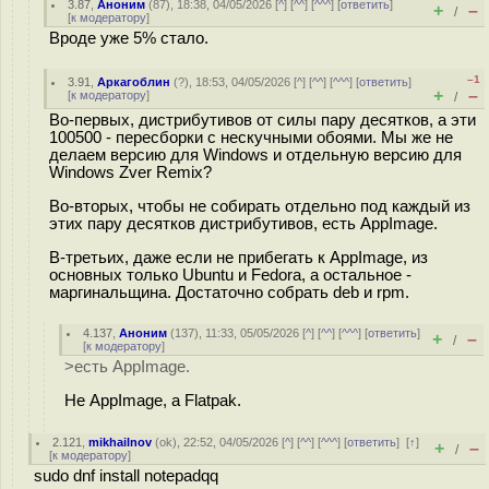
3.87
,
Аноним
(
87
), 18:38, 04/05/2026 [
^
] [
^^
] [
^^^
] [
ответить
]
+
–
/
[
к модератору
]
Вроде уже 5% стало.
–1
3.91
,
Аркагоблин
(
?
), 18:53, 04/05/2026 [
^
] [
^^
] [
^^^
] [
ответить
]
+
–
[
к модератору
]
/
Во-первых, дистрибутивов от силы пару десятков, а эти
100500 - пересборки с нескучными обоями. Мы же не
делаем версию для Windows и отдельную версию для
Windows Zver Remix?
Во-вторых, чтобы не собирать отдельно под каждый из
этих пару десятков дистрибутивов, есть AppImage.
В-третьих, даже если не прибегать к AppImage, из
основных только Ubuntu и Fedora, а остальное -
маргинальщина. Достаточно собрать deb и rpm.
4.137
,
Аноним
(
137
), 11:33, 05/05/2026 [
^
] [
^^
] [
^^^
] [
ответить
]
+
–
/
[
к модератору
]
>есть AppImage.
Не AppImage, а Flatpak.
2.121
,
mikhailnov
(
ok
), 22:52, 04/05/2026 [
^
] [
^^
] [
^^^
] [
ответить
]
[
↑
]
+
–
/
[
к модератору
]
sudo dnf install notepadqq