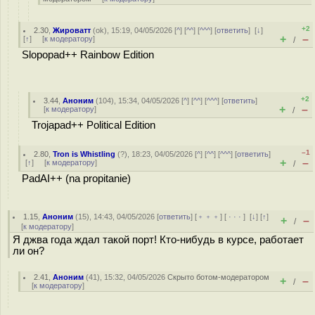
+2
2.30
,
Жироватт
(
ok
), 15:19, 04/05/2026 [
^
] [
^^
] [
^^^
] [
ответить
]
[
↓
]
+
–
[
↑
] [
к модератору
]
/
Slopopad++ Rainbow Edition
+2
3.44
,
Аноним
(
104
), 15:34, 04/05/2026 [
^
] [
^^
] [
^^^
] [
ответить
]
+
–
[
к модератору
]
/
Trojapad++ Political Edition
–1
2.80
,
Tron is Whistling
(
?
), 18:23, 04/05/2026 [
^
] [
^^
] [
^^^
] [
ответить
]
+
–
[
↑
] [
к модератору
]
/
PadAI++ (na propitanie)
1.15
,
Аноним
(
15
), 14:43, 04/05/2026 [
ответить
] [
﹢﹢﹢
] [
· · ·
]
[
↓
] [
↑
]
+
–
/
[
к модератору
]
Я джва года ждал такой порт! Кто-нибудь в курсе, работает
ли он?
2.41
,
Аноним
(
41
), 15:32, 04/05/2026
Скрыто ботом-модератором
+
–
/
[
к модератору
]