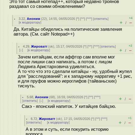
Это тот самый нотепад++, который недавно троянов
раздавал со своими обновлениями?
+4
3.22
,
Аноним
(
22
), 14:55, 04/05/2026 [
^
] [
^^
] [
^^^
] [
ответить
]
+
–
[
к модератору
]
/
Да. Китайцы обиделись на политические заявления
автора. (См. сайт Notepad++)
+2
4.29
,
Жироватт
(
ok
), 15:17, 04/05/2026 [
^
] [
^^
] [
^^^
] [
ответить
]
+
–
[
↓
] [
к модератору
]
/
Зачем китайцам, если аффтор сам вполне мог
после лишки сакэ напихать, а потом с лицом
Людвига Аристарховича удивляться.
А то что что это сделали китайцы - ну, удобный жупел
для "расследований": и к западному нарративу +1 рис,
и для пруфов можно иероглифов (тайваньских)
тиснуть.
5.68
,
Аноним
(
68
), 16:59, 04/05/2026 [
^
] [
^^
] [
^^^
]
+
–
/
[
ответить
]
[
↓
] [
к модератору
]
Сакэ - японский напиток. У китайцев байцзю.
+1
6.72
,
Жироватт
(
ok
), 17:15, 04/05/2026 [
^
] [
^^
] [
^^^
]
+
–
[
ответить
]
[
к модератору
]
/
А в этом и суть, если покурить историю
вопроса