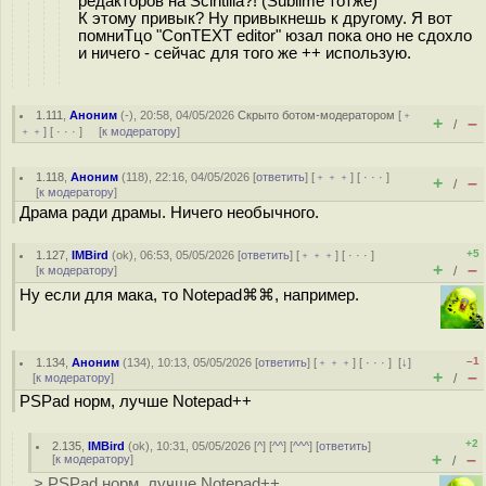
редакторов на Scintilla?! (Sublime тотже)
К этому привык? Ну привыкнешь к другому. Я вот
помниТцо "ConTEXT editor" юзал пока оно не сдохло
и ничего - сейчас для того же ++ использую.
1.111
,
Аноним
(
-
), 20:58, 04/05/2026
Скрыто ботом-модератором
[
﹢
+
–
/
﹢﹢
] [
· · ·
] [
к модератору
]
1.118
,
Аноним
(
118
), 22:16, 04/05/2026 [
ответить
] [
﹢﹢﹢
] [
· · ·
]
+
–
/
[
к модератору
]
Драма ради драмы. Ничего необычного.
+5
1.127
,
IMBird
(
ok
), 06:53, 05/05/2026 [
ответить
] [
﹢﹢﹢
] [
· · ·
]
+
–
[
к модератору
]
/
Ну если для мака, то Notepad⌘⌘, например.
–1
1.134
,
Аноним
(
134
), 10:13, 05/05/2026 [
ответить
] [
﹢﹢﹢
] [
· · ·
]
[
↓
]
+
–
[
к модератору
]
/
PSPad норм, лучше Notepad++
+2
2.135
,
IMBird
(
ok
), 10:31, 05/05/2026 [
^
] [
^^
] [
^^^
] [
ответить
]
+
–
[
к модератору
]
/
> PSPad норм, лучше Notepad++