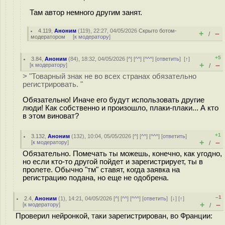
Там автор немного другим занят.
4.119
,
Аноним
(
119
), 22:27, 04/05/2026
Скрыто ботом-
+
–
/
модератором
[
к модератору
]
+5
3.84
,
Аноним
(
84
), 18:32, 04/05/2026 [
^
] [
^^
] [
^^^
] [
ответить
]
[
↑
]
+
–
[
к модератору
]
/
> "Товарный знак не во всех странах обязательно
регистрировать. "
Обязательно! Иначе его будут использовать другие
люди! Как собственно и произошло, плаки-плаки... А кто
в этом виноват?
+1
3.132
,
Аноним
(
132
), 10:04, 05/05/2026 [
^
] [
^^
] [
^^^
] [
ответить
]
+
–
[
к модератору
]
/
Обязательно. Помечать ты можешь, конечно, как угодно,
но если кто-то другой пойдет и зарегистрирует, ты в
пролете. Обычно "тм" ставят, когда заявка на
регистрацию подана, но еще не одобрена.
–1
2.4
,
Аноним
(
1
), 14:21, 04/05/2026 [
^
] [
^^
] [
^^^
] [
ответить
]
[
↓
] [
↑
]
+
–
[
к модератору
]
/
Проверил нейронкой, таки зарегистрирован, во Франции: