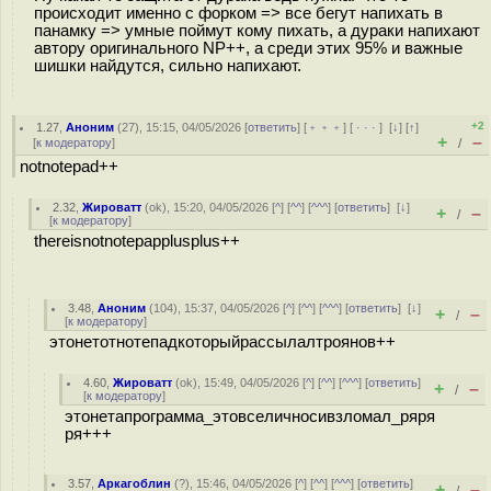
происходит именно с форком => все бегут напихать в
панамку => умные поймут кому пихать, а дураки напихают
автору оригинального NP++, а среди этих 95% и важные
шишки найдутся, сильно напихают.
+2
1.27
,
Аноним
(
27
), 15:15, 04/05/2026 [
ответить
] [
﹢﹢﹢
] [
· · ·
]
[
↓
] [
↑
]
+
–
[
к модератору
]
/
notnotepad++
2.32
,
Жироватт
(
ok
), 15:20, 04/05/2026 [
^
] [
^^
] [
^^^
] [
ответить
]
[
↓
]
+
–
/
[
к модератору
]
thereisnotnotepapplusplus++
3.48
,
Аноним
(
104
), 15:37, 04/05/2026 [
^
] [
^^
] [
^^^
] [
ответить
]
[
↓
]
+
–
/
[
к модератору
]
этонетотнотепадкоторыйрассылалтроянов++
4.60
,
Жироватт
(
ok
), 15:49, 04/05/2026 [
^
] [
^^
] [
^^^
] [
ответить
]
+
–
/
[
к модератору
]
этонетапрограмма_этовселичносивзломал_ряря
ря+++
3.57
,
Аркагоблин
(
?
), 15:46, 04/05/2026 [
^
] [
^^
] [
^^^
] [
ответить
]
+
–