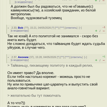
+
–
/
[
к модератору
]
А должен был бы радоваться, что не кГовавые(с)
каммунякисы(тм), а хозяйский гражданин, из белой
метрополии.
Вообще, чудоковатый туземец
–1
2.33
,
Bob
(
??
), 15:21, 04/05/2026 [
^
] [
^^
] [
^^^
] [
ответить
]
[
↑
]
+
–
[
к модератору
]
/
Так не юзай) А кто политотой не занимался - скоро без
инета жить будет.
Не сложно догадаться, что тайванцев будет ждать судьба
уйгуров, в случае чего.
+1
2.37
,
Аноним
(
37
), 15:28, 04/05/2026 [
^
] [
^^
] [
^^^
] [
ответить
]
[
↓
]
+
–
[
к модератору
]
/
> Тайваньцу, пихающему политоту в каждый релиз,
Он имеет право? Да вполне.
Если тебя настолько корежит - можешь просто не
пользоваться.
Ну или по привычяке цап-царапнуть и выпустить свой
анало-говнетный вариант.
> желательно бы тут помолчать
А то что?))
Будешь ныть в комментах в два раза сильнее?