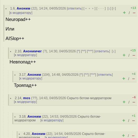
+13
1.6
,
Аноним
(
22
), 14:24, 04/05/2026 [
ответить
] [
﹢﹢﹢
] [
· · ·
]
[
↓
] [
↑
]
+
–
[
к модератору
]
/
Neuropad++
Или
AISlop++
+15
2.10
,
Анонимчег
(
?
), 14:30, 04/05/2026 [
^
] [
^^
] [
^^^
] [
ответить
]
[
↓
]
+
–
[
к модератору
]
/
Невпопад++
+4
3.17
,
Аноним
(
104
), 14:48, 04/05/2026 [
^
] [
^^
] [
^^^
] [
ответить
]
+
–
[
к модератору
]
/
Трояпад++
–6
2.14
,
mos
(
??
), 14:43, 04/05/2026
Скрыто ботом-модератором
+
–
[
к модератору
]
/
+1
3.18
,
Аноним
(
22
), 14:53, 04/05/2026
Скрыто ботом-
+
–
модератором
[
к модератору
]
/
4.20
,
Аноним
(
22
), 14:54, 04/05/2026
Скрыто ботом-
+
–
/
модератором
[
к модератору
]