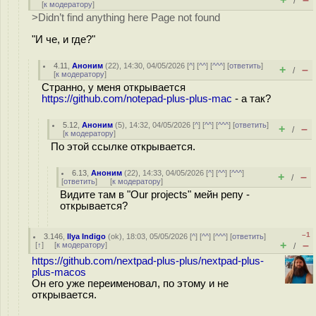
/
[
к модератору
]
>Didn’t find anything here Page not found
"И че, и где?"
4.11
,
Аноним
(
22
), 14:30, 04/05/2026 [
^
] [
^^
] [
^^^
] [
ответить
]
+
–
/
[
к модератору
]
Странно, у меня открывается
https://github.com/notepad-plus-plus-mac
- а так?
5.12
,
Аноним
(
5
), 14:32, 04/05/2026 [
^
] [
^^
] [
^^^
] [
ответить
]
+
–
/
[
к модератору
]
По этой ссылке открывается.
6.13
,
Аноним
(
22
), 14:33, 04/05/2026 [
^
] [
^^
] [
^^^
]
+
–
/
[
ответить
]
[
к модератору
]
Видите там в "Our projects" мейн репу -
открывается?
–1
3.146
,
Ilya Indigo
(
ok
), 18:03, 05/05/2026 [
^
] [
^^
] [
^^^
] [
ответить
]
+
–
[
↑
] [
к модератору
]
/
https://github.com/nextpad-plus-plus/nextpad-plus-
plus-macos
Он его уже переименовал, по этому и не
открывается.