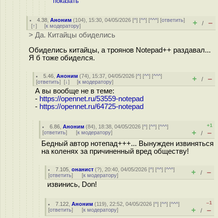
показать
4.38
,
Аноним
(
104
), 15:30, 04/05/2026 [
^
] [
^^
] [
^^^
] [
ответить
]
+
–
/
[
↑
] [
к модератору
]
> Да. Китайцы обиделись
Обиделись китайцы, а троянов Notepad++ раздавал...
Я б тоже обиделся.
5.46
,
Аноним
(
74
), 15:37, 04/05/2026 [
^
] [
^^
] [
^^^
]
+
–
/
[
ответить
]
[
↓
] [
к модератору
]
А вы вообще не в теме:
-
https://opennet.ru/53559-notepad
-
https://opennet.ru/64725-notepad
+1
6.86
,
Аноним
(
84
), 18:38, 04/05/2026 [
^
] [
^^
] [
^^^
]
+
–
[
ответить
]
[
к модератору
]
/
Бедный автор нотепад+++... Вынужден извиняться
на коленях за причиненный вред обществу!
7.105
,
онанист
(
?
), 20:40, 04/05/2026 [
^
] [
^^
] [
^^^
]
+
–
/
[
ответить
]
[
к модератору
]
извинись, Don!
–1
7.122
,
Аноним
(
119
), 22:52, 04/05/2026 [
^
] [
^^
] [
^^^
]
+
–
[
ответить
]
[
к модератору
]
/