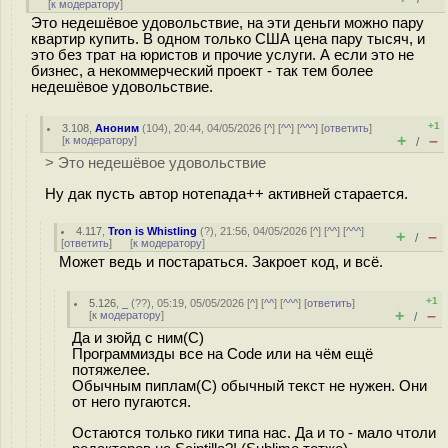
[
к модератору
]
Это недешёвое удовольствие, на эти деньги можно пару
квартир купить. В одном только США цена пару тысяч, и
это без трат на юристов и прочие услуги. А если это не
бизнес, а некоммерческий проект - так тем более
недешёвое удовольствие.
+1
3.108
,
Аноним
(
104
), 20:44, 04/05/2026 [
^
] [
^^
] [
^^^
] [
ответить
]
+
–
[
к модератору
]
/
> Это недешёвое удовольствие
Ну дак пусть автор нотепада++ активней старается.
4.117
,
Tron is Whistling
(
?
), 21:56, 04/05/2026 [
^
] [
^^
] [
^^^
]
+
–
/
[
ответить
]
[
к модератору
]
Может ведь и постараться. Закроет код, и всё.
+1
5.126
,
_
(
??
), 05:19, 05/05/2026 [
^
] [
^^
] [
^^^
] [
ответить
]
+
–
[
к модератору
]
/
Да и зюйд с ним(С)
Программизды все на Code или на чём ещё
потяжелее.
Обычным пиплам(С) обычный текст не нужен. Они
от него пугаются.
Остаются только гики типа нас. Да и то - мало чтоли