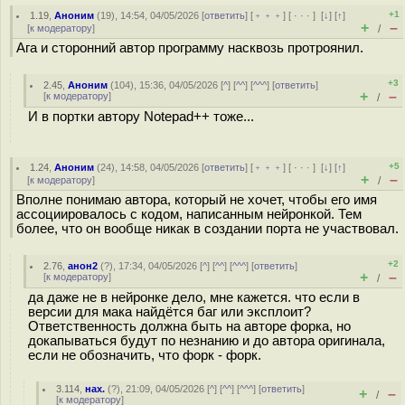
+1
1.19
,
Аноним
(
19
), 14:54, 04/05/2026 [
ответить
] [
﹢﹢﹢
] [
· · ·
]
[
↓
] [
↑
]
+
–
[
к модератору
]
/
Ага и сторонний автор программу насквозь протроянил.
+3
2.45
,
Аноним
(
104
), 15:36, 04/05/2026 [
^
] [
^^
] [
^^^
] [
ответить
]
+
–
[
к модератору
]
/
И в портки автору Notepad++ тоже...
+5
1.24
,
Аноним
(
24
), 14:58, 04/05/2026 [
ответить
] [
﹢﹢﹢
] [
· · ·
]
[
↓
] [
↑
]
+
–
[
к модератору
]
/
Вполне понимаю автора, который не хочет, чтобы его имя
ассоциировалось с кодом, написанным нейронкой. Тем
более, что он вообще никак в создании порта не участвовал.
+2
2.76
,
анон2
(
?
), 17:34, 04/05/2026 [
^
] [
^^
] [
^^^
] [
ответить
]
+
–
[
к модератору
]
/
да даже не в нейронке дело, мне кажется. что если в
версии для мака найдётся баг или эксплоит?
Ответственность должна быть на авторе форка, но
докапываться будут по незнанию и до автора оригинала,
если не обозначить, что форк - форк.
3.114
,
нах.
(
?
), 21:09, 04/05/2026 [
^
] [
^^
] [
^^^
] [
ответить
]
+
–
/
[
к модератору
]