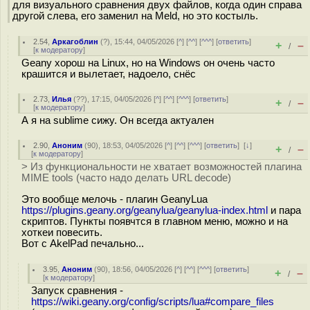
для визуального сравнения двух файлов, когда один справа
другой слева, его заменил на Meld, но это костыль.
2.54
,
Аркагоблин
(
?
), 15:44, 04/05/2026 [
^
] [
^^
] [
^^^
] [
ответить
]
+
–
/
[
к модератору
]
Geany хорош на Linux, но на Windows он очень часто
крашится и вылетает, надоело, снёс
2.73
,
Илья
(
??
), 17:15, 04/05/2026 [
^
] [
^^
] [
^^^
] [
ответить
]
+
–
/
[
к модератору
]
А я на sublime сижу. Он всегда актуален
2.90
,
Аноним
(
90
), 18:53, 04/05/2026 [
^
] [
^^
] [
^^^
] [
ответить
]
[
↓
]
+
–
/
[
к модератору
]
> Из функциональности не хватает возможностей плагина
MIME tools (часто надо делать URL decode)
Это вообще мелочь - плагин GeanyLua
https://plugins.geany.org/geanylua/geanylua-index.html
и пара
скриптов. Пункты появчтся в главном меню, можно и на
хоткеи повесить.
Вот с AkelPad печально...
3.95
,
Аноним
(
90
), 18:56, 04/05/2026 [
^
] [
^^
] [
^^^
] [
ответить
]
+
–
/
[
к модератору
]
Запуск сравнения -
https://wiki.geany.org/config/scripts/lua#compare_files