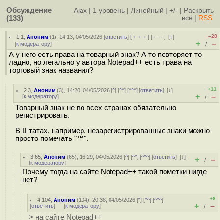
Обсуждение
Ajax
|
1 уровень
|
Линейный
|
+/-
|
Раскрыть
(133)
всё
|
RSS
–28
1.1
,
Аноним
(
1
), 14:13, 04/05/2026 [
ответить
] [
﹢﹢﹢
] [
· · ·
]
[
↓
]
+
–
[
к модератору
]
/
А у него есть права на товарный знак? А то повторяет-то
ладно, но легально у автора Notepad++ есть права на
торговый знак названия?
+11
2.3
,
Аноним
(
3
), 14:20, 04/05/2026 [
^
] [
^^
] [
^^^
] [
ответить
]
[
↓
]
+
–
[
к модератору
]
/
Товарный знак не во всех странах обязательно
регистрировать.
В Штатах, например, незарегистрированные знаки можно
просто помечать "™".
3.65
,
Аноним
(
65
), 16:29, 04/05/2026 [
^
] [
^^
] [
^^^
] [
ответить
]
[
↓
]
+
–
/
[
к модератору
]
Почему тогда на сайте Notepad++ такой пометки нигде
нет?
+8
4.104
,
Аноним
(
104
), 20:38, 04/05/2026 [
^
] [
^^
] [
^^^
]
+
–
[
ответить
]
[
к модератору
]
/
> на сайте Notepad++