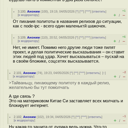
+1
3.100
,
Аноним
(
100
), 19:19, 04/05/2026 [
^
] [
^^
] [
^^^
] [
ответить
]
+
–
[
к модератору
]
/
От пихания политоты в названия релизов до ситуации,
как с node-ipc - всего один маленьктй шажочек.
+6
3.109
,
Аноним
(
110
), 20:52, 04/05/2026 [
^
] [
^^
] [
^^^
] [
ответить
]
+
–
[
к модератору
]
/
Нет, не имеет. Помимо него другие люди тоже пилят
проект, и делая политические высказывания – он ставит
этих людей под удар. Хочет высказываться – пускай на
в своём бложике, соцсетях высказывается.
–2
2.101
,
Аноним
(
74
), 19:23, 04/05/2026 [
^
] [
^^
] [
^^^
] [
ответить
]
[
↑
]
+
–
[
к модератору
]
/
>Тайваньцу, пихающему политоту в каждый релиз,
желательно бы тут помолчать
А где связь ?
Это на материковом Китае Си заставляет всех молчать и
блокирует интернет.
–1
2.102
,
Аноним
(
102
), 19:34, 04/05/2026 [
^
] [
^^
] [
^^^
] [
ответить
]
+
–
[
к модератору
]
/
Ну какая-то защита от дурака ведь нужна. Что-то