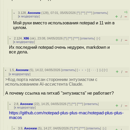
+1
3.128
,
Аноним
(
128
), 07:01, 05/05/2026 [
^
] [
^^
] [
^^^
] [
ответить
]
+
–
[
к модератору
]
/
Мой руки вместо использования notepad и 11 win в
целом.
2.124
,
X86
(
ok
), 23:08, 04/05/2026 [
^
] [
^^
] [
^^^
] [
ответить
]
[
↑
]
+
–
/
[
к модератору
]
Их последний notepad очень недурен, markdown и
все дела.
1.5
,
Аноним
(
5
), 14:22, 04/05/2026 [
ответить
] [
﹢﹢﹢
] [
· · ·
]
[
↓
] [
↑
]
+
–
/
[
к модератору
]
>Код порта написан сторонним энтузиастом с
использованием AI-ассистента Claude.
А почему ссылка на гитхаб "энтузиаста" не работает?
2.8
,
Аноним
(
22
), 14:25, 04/05/2026 [
^
] [
^^
] [
^^^
] [
ответить
]
+
–
/
[
к модератору
]
https://github.com/notepad-plus-plus-mac/notepad-plus-plus-
macos
3.9
,
Аноним
(
5
), 14:27, 04/05/2026 [
^
] [
^^
] [
^^^
] [
ответить
]
[
↓
]
+
–