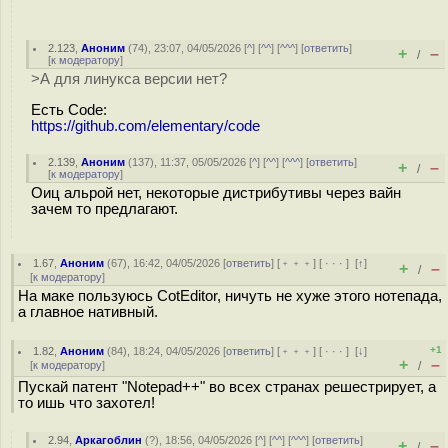
2.123
,
Аноним
(
74
), 23:07, 04/05/2026 [
^
] [
^^
] [
^^^
] [
ответить
]
+
–
/
[
к модератору
]
>А для линукса версии нет?
Есть Code:
https://github.com/elementary/code
2.139
,
Аноним
(
137
), 11:37, 05/05/2026 [
^
] [
^^
] [
^^^
] [
ответить
]
+
–
/
[
к модератору
]
Оиц альрой нет, некоторые дистрибутивы через вайн
зачем то предлагают.
1.67
,
Аноним
(
67
), 16:42, 04/05/2026 [
ответить
] [
﹢﹢﹢
] [
· · ·
]
[
↑
]
+
–
/
[
к модератору
]
На маке пользуюсь CotEditor, ничуть не хуже этого нотепада,
а главное нативный.
+1
1.82
,
Аноним
(
84
), 18:24, 04/05/2026 [
ответить
] [
﹢﹢﹢
] [
· · ·
]
[
↓
]
+
–
[
к модератору
]
/
Пускай патент "Notepad++" во всех странах решестрирует, а
то ишь что захотел!
2.94
,
Аркагоблин
(
?
), 18:56, 04/05/2026 [
^
] [
^^
] [
^^^
] [
ответить
]
+
–
/