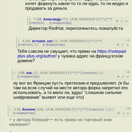
хочет форкнуть какое-то то ли ядро, то ли ведро и
продавать за деньги.
7.159
,
Александр
(
??
), 14:08, 06/05/2026 [
^
] [
^^
] [
^^^
]
+
–
/
[
ответить
]
[
к модератору
]
Директор RedHat, перелогиньтесь пожалуйста
+1
4.141
,
историк_кун
(
?
), 14:09, 05/05/2026 [
^
] [
^^
] [
^^^
]
+
–
[
ответить
]
[
↑
] [
к модератору
]
/
Тебя совсем не смущает, что прямо на
https://notepad-
plus-plus.org/author/
у чувака адрес на французском
домене?
+5
3.88
,
нах.
(
?
), 18:44, 04/05/2026 [
^
] [
^^
] [
^^^
] [
ответить
]
[
↑
]
+
–
[
к модератору
]
/
ну вот во Франции пусть претензии и предъявляет. (я бы
там на всяк случай на месте автора форка запретил его
использовать, а то мало ли, вдруг "слишком сильное
шифрование" выявят или еще что)
+9
2.16
,
Аноним
(
104
), 14:46, 04/05/2026 [
^
] [
^^
] [
^^^
] [
ответить
]
[
↓
] [
↑
]
+
–
[
к модератору
]
/
> у автора Notepad++ есть права на торговый знак
названия?